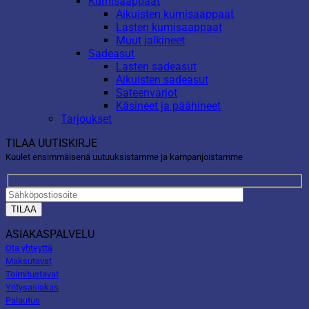
Kumisaappaat
Aikuisten kumisaappaat
Lasten kumisaappaat
Muut jalkineet
Sadeasut
Lasten sadeasut
Aikuisten sadeasut
Sateenvarjot
Käsineet ja päähineet
Tarjoukset
TILAA UUTISKIRJE
Kuulet ensimmäisenä uutuuksistamme ja kampanjoistamme
ASIAKASPALVELU
Ota yhteyttä
Maksutavat
Toimitustavat
Yritysasiakas
Palautus