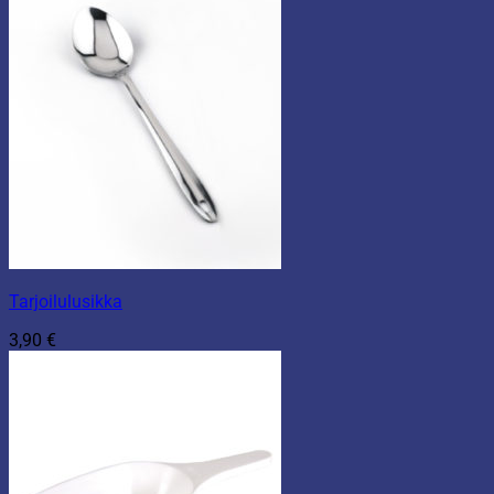
10,90 €.
6,90 €.
Tarjoilulusikka
3,90
€