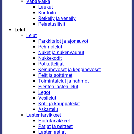
Vapaa-aika
Laukut
Kuntoilu
Retkeily ja veneily
Pelastusliivit
Lelut
Lelut
Parkkitalot ja ajoneuvot
Pehmolelut
Nuket ja nukenvaunut
Nukkekodit
Potkuttelijat
Keinuhevoset ja keppihevoset
Pelit ja soittimet
Toimintalelut ja hahmot
Pienten lasten lelut
Legot
Vesilelut
Koti- ja kauppaleikit
Askartelu
Lastentarvikkeet
Hoitotarvikkeet
Patjat ja peitteet
Lasten astiat