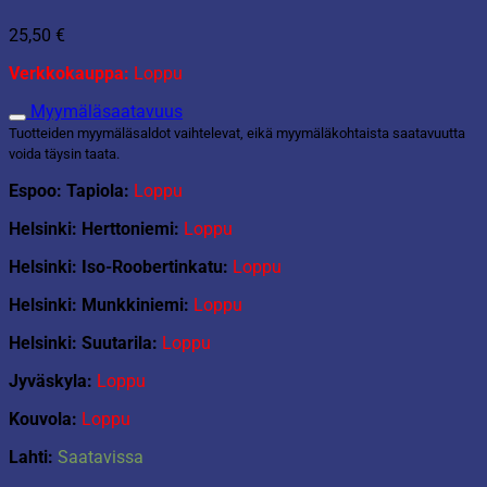
25,50
€
Verkkokauppa:
Loppu
Myymäläsaatavuus
Tuotteiden myymäläsaldot vaihtelevat, eikä myymäläkohtaista saatavuutta
voida täysin taata.
Espoo: Tapiola:
Loppu
Helsinki: Herttoniemi:
Loppu
Helsinki: Iso-Roobertinkatu:
Loppu
Helsinki: Munkkiniemi:
Loppu
Helsinki: Suutarila:
Loppu
Jyväskyla:
Loppu
Kouvola:
Loppu
Lahti:
Saatavissa