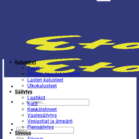
Kalusteet
Tuolit
Pöydät, lipastot ja hyllyt
Lasten kalusteet
Ulkokalusteet
Säilytys
Laatikot
Etsi:
Korit
Kenkätelineet
Vaatesäilytys
Vesiastiat ja ämpärit
Piensäilytys
Etsi:
Siivous
Siivous