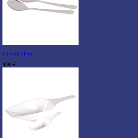
Salaattiottimet
4,90
€