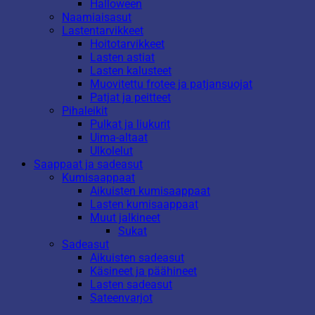
Halloween
Naamiaisasut
Lastentarvikkeet
Hoitotarvikkeet
Lasten astiat
Lasten kalusteet
Muovitettu frotee ja patjansuojat
Patjat ja peitteet
Pihaleikit
Pulkat ja liukurit
Uima-altaat
Ulkolelut
Saappaat ja sadeasut
Kumisaappaat
Aikuisten kumisaappaat
Lasten kumisaappaat
Muut jalkineet
Sukat
Sadeasut
Aikuisten sadeasut
Käsineet ja päähineet
Lasten sadeasut
Sateenvarjot