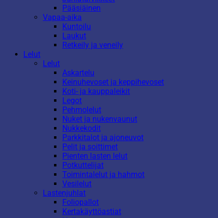
Pääsiäinen
Vapaa-aika
Kuntoilu
Laukut
Retkeily ja veneily
Lelut
Lelut
Askartelu
Keinuhevoset ja keppihevoset
Koti- ja kauppaleikit
Legot
Pehmolelut
Nuket ja nukenvaunut
Nukkekodit
Parkkitalot ja ajoneuvot
Pelit ja soittimet
Pienten lasten lelut
Potkuttelijat
Toimintalelut ja hahmot
Vesilelut
Lastenjuhlat
Foliopallot
Kertakäyttöastiat