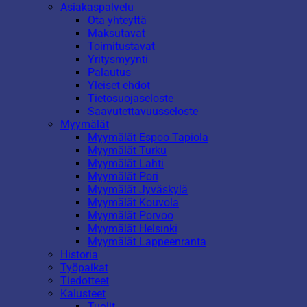
Asiakaspalvelu
Ota yhteyttä
Maksutavat
Toimitustavat
Yritysmyynti
Palautus
Yleiset ehdot
Tietosuojaseloste
Saavutettavuusseloste
Myymälät
Myymälät Espoo Tapiola
Myymälät Turku
Myymälät Lahti
Myymälät Pori
Myymälät Jyväskylä
Myymälät Kouvola
Myymälät Porvoo
Myymälät Helsinki
Myymälät Lappeenranta
Historia
Työpaikat
Tiedotteet
Kalusteet
Tuolit