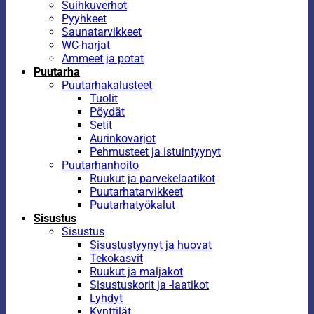
Suihkuverhot
Pyyhkeet
Saunatarvikkeet
WC-harjat
Ammeet ja potat
Puutarha
Puutarhakalusteet
Tuolit
Pöydät
Setit
Aurinkovarjot
Pehmusteet ja istuintyynyt
Puutarhanhoito
Ruukut ja parvekelaatikot
Puutarhatarvikkeet
Puutarhatyökalut
Sisustus
Sisustus
Sisustustyynyt ja huovat
Tekokasvit
Ruukut ja maljakot
Sisustuskorit ja -laatikot
Lyhdyt
Kynttilät