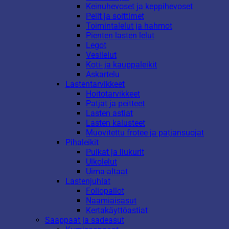
Keinuhevoset ja keppihevoset
Pelit ja soittimet
Toimintalelut ja hahmot
Pienten lasten lelut
Legot
Vesilelut
Koti- ja kauppaleikit
Askartelu
Lastentarvikkeet
Hoitotarvikkeet
Patjat ja peitteet
Lasten astiat
Lasten kalusteet
Muovitettu frotee ja patjansuojat
Pihaleikit
Pulkat ja liukurit
Ulkolelut
Uima-altaat
Lastenjuhlat
Foliopallot
Naamiaisasut
Kertakäyttöastiat
Saappaat ja sadeasut