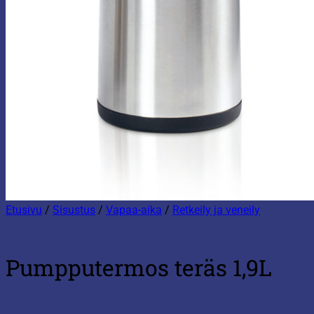
Etusivu
/
Sisustus
/
Vapaa-aika
/
Retkeily ja veneily
Pumpputermos teräs 1,9L