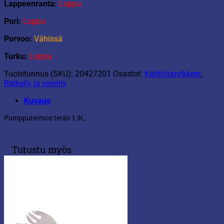
Lappeenranta:
Loppu
Pori:
Loppu
Porvoo:
Vähissä
Turku:
Loppu
Tuotetunnus (SKU):
20427201
Osastot:
Keittiötarvikkeet
,
Retkeily ja veneily
Kuvaus
Pumpputermos teräs 1,9L
Tutustu myös