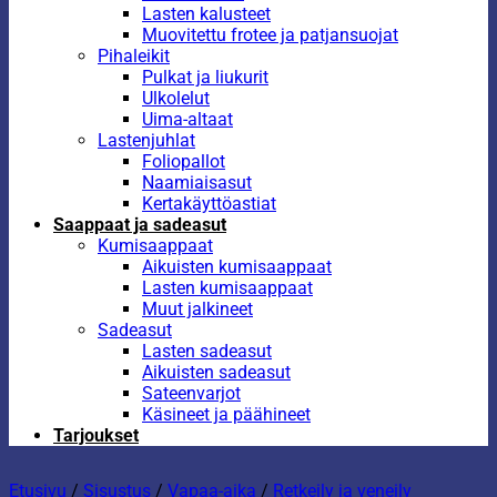
Lasten kalusteet
Muovitettu frotee ja patjansuojat
Pihaleikit
Pulkat ja liukurit
Ulkolelut
Uima-altaat
Lastenjuhlat
Foliopallot
Naamiaisasut
Kertakäyttöastiat
Saappaat ja sadeasut
Kumisaappaat
Aikuisten kumisaappaat
Lasten kumisaappaat
Muut jalkineet
Sadeasut
Lasten sadeasut
Aikuisten sadeasut
Sateenvarjot
Käsineet ja päähineet
Tarjoukset
Etusivu
/
Sisustus
/
Vapaa-aika
/
Retkeily ja veneily