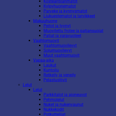
Kosteantilanmatot
Kylpyhuonematot
Parveke ja kynnysmatot
Liukuestematot ja tarvikkeet
Makuuhuone
Peitot ja tyynyt
Muovitettu frotee ja patjansuojat
Patjat ja varavuoteet
Vaahtomuovit
Vaahtomuovilevyt
Solumuovilevyt
Muut vaahtomuovit
Vapaa-aika
Laukut
Kuntoilu
Retkeily ja veneily
Pelastusliivit
Lelut
Lelut
Parkkitalot ja ajoneuvot
Pehmolelut
Nuket ja nukenvaunut
Nukkekodit
Potkuttelijat