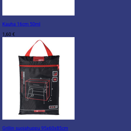
Kauha 16cm 50ml
1,60
€
Grillin suojahuppu 95x60x85cm