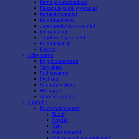
Kernit ja vahakankaat
Pakastus- ja säilytysrasiat
Kertakäyttöastiat
Keittiötarvikkeet
Juomapullot ja vesiastiat
Kylmälaukut
Tarjottimet ja tabletit
Keittiötekstiilit
Fiskars
Kylpyhuone
Kylpyhuonematot
Tarvikkeet
Suihkuverhot
Pyyhkeet
Saunatarvikkeet
WC-harjat
Ammeet ja potat
Puutarha
Puutarhakalusteet
Tuolit
Pöydät
Setit
Aurinkovarjot
Pehmusteet ja istuintyynyt