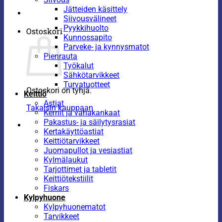
Jätteiden käsittely
Siivousvälineet
Pyykkihuolto
Ostoskori
Kunnossapito
Parveke- ja kynnysmatot
Pienrauta
Työkalut
Sähkötarvikkeet
Turvatuotteet
Ostoskori on tyhjä.
Keittiö
Astiat
Takaisin kauppaan
Kernit ja vahakankaat
Pakastus- ja säilytysrasiat
Kertakäyttöastiat
Keittiötarvikkeet
Juomapullot ja vesiastiat
Kylmälaukut
Tarjottimet ja tabletit
Keittiötekstiilit
Fiskars
Kylpyhuone
Kylpyhuonematot
Tarvikkeet