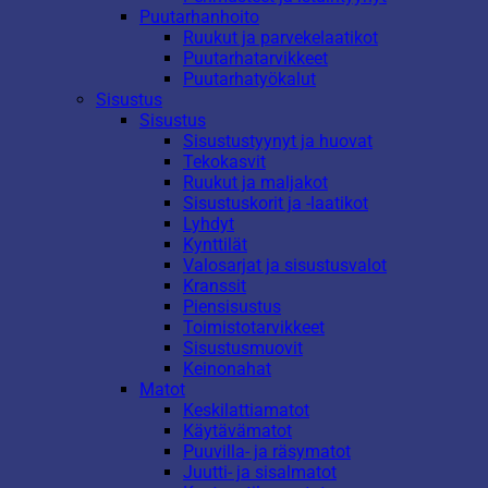
Puutarhanhoito
Ruukut ja parvekelaatikot
Puutarhatarvikkeet
Puutarhatyökalut
Sisustus
Sisustus
Sisustustyynyt ja huovat
Tekokasvit
Ruukut ja maljakot
Sisustuskorit ja -laatikot
Lyhdyt
Kynttilät
Valosarjat ja sisustusvalot
Kranssit
Piensisustus
Toimistotarvikkeet
Sisustusmuovit
Keinonahat
Matot
Keskilattiamatot
Käytävämatot
Puuvilla- ja räsymatot
Juutti- ja sisalmatot