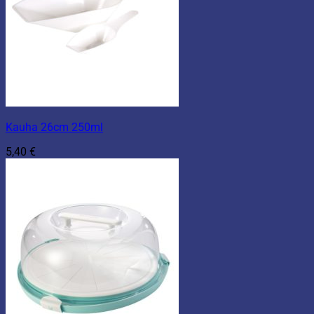
Kauha 26cm 250ml
5,40
€