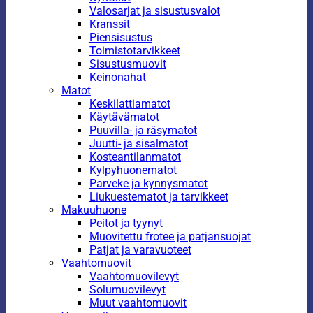
Valosarjat ja sisustusvalot
Kranssit
Piensisustus
Toimistotarvikkeet
Sisustusmuovit
Keinonahat
Matot
Keskilattiamatot
Käytävämatot
Puuvilla- ja räsymatot
Juutti- ja sisalmatot
Kosteantilanmatot
Kylpyhuonematot
Parveke ja kynnysmatot
Liukuestematot ja tarvikkeet
Makuuhuone
Peitot ja tyynyt
Muovitettu frotee ja patjansuojat
Patjat ja varavuoteet
Vaahtomuovit
Vaahtomuovilevyt
Solumuovilevyt
Muut vaahtomuovit