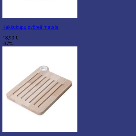
Kakkukupu pyöreä matala
18,90
€
-37%