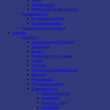
Tuolit
Aurinkovarjot
Pehmusteet ja istuintyynyt
Puutarhanhoito
Puutarhatarvikkeet
Puutarhatyökalut
Ruukut ja parvekelaatikot
Sisustus
Sisustus
Sisustustyynyt ja huovat
Tekokasvit
Ruukut
Sisustuskorit ja -laatikot
Lyhdyt
Kynttilät
Valosarjat ja sisustusvalot
Kranssit
Piensisustus
Toimistotarvikkeet
Sisustusmuovit
Staattiset kalvot
Kuviolliset
Marmori ja kivi
Puukuosit