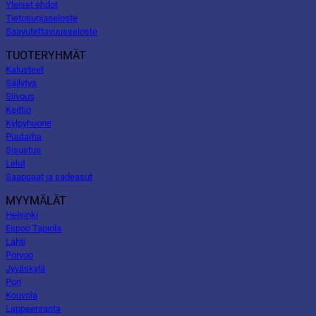
Yleiset ehdot
Tietosuojaseloste
Saavutettavuusseloste
TUOTERYHMÄT
Kalusteet
Säilytys
Siivous
Keittiö
Kylpyhuone
Puutarha
Sisustus
Lelut
Saappaat ja sadeasut
MYYMÄLÄT
Helsinki
Espoo Tapiola
Lahti
Porvoo
Jyväskylä
Pori
Kouvola
Lappeenranta