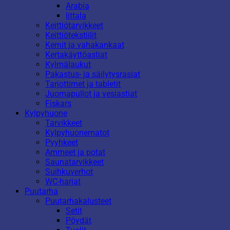
Arabia
Iittala
Keittiötarvikkeet
Keittiötekstiilit
Kernit ja vahakankaat
Kertakäyttöastiat
Kylmälaukut
Pakastus- ja säilytysrasiat
Tarjottimet ja tabletit
Juomapullot ja vesiastiat
Fiskars
Kylpyhuone
Tarvikkeet
Kylpyhuonematot
Pyyhkeet
Ammeet ja potat
Saunatarvikkeet
Suihkuverhot
WC-harjat
Puutarha
Puutarhakalusteet
Setit
Pöydät