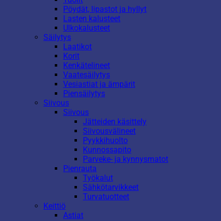
Pöydät, lipastot ja hyllyt
Lasten kalusteet
Ulkokalusteet
Säilytys
Laatikot
Korit
Kenkätelineet
Vaatesäilytys
Vesiastiat ja ämpärit
Piensäilytys
Siivous
Siivous
Jätteiden käsittely
Siivousvälineet
Pyykkihuolto
Kunnossapito
Parveke- ja kynnysmatot
Pienrauta
Työkalut
Sähkötarvikkeet
Turvatuotteet
Keittiö
Astiat