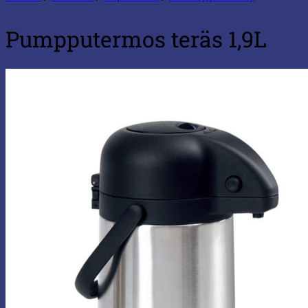
Pumpputermos teräs 1,9L