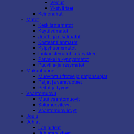
Velour
Yksiväriset
Keinonahat
Matot
Keskilattiamatot
Käytävämatot
Juutti- ja sisalmatot
Kosteantilanmatot
Kylpyhuonematot
Liukuestematot ja tarvikkeet
Parveke ja kynnysmatot
Puuvilla- ja räsymatot
Makuuhuone
Muovitettu frotee ja patjansuojat
Patjat ja varavuoteet
Peitot ja tyynyt
Vaahtomuovit
Muut vaahtomuovit
Solumuovilevyt
Vaahtomuovilevyt
Joulu
Juhlat
Lahjaideat
Juhlatarvikkeet