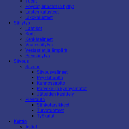
Tuolit
Pöydät, lipastot ja hyllyt
Lasten kalusteet
Ulkokalusteet
Säilytys
Laatikot
Korit
Kenkätelineet
Vaatesäilytys
Vesiastiat ja ämpärit
Piensäilytys
Siivous
Siivous
Siivousvälineet
Pyykkihuolto
Kunnossapito
Parveke- ja kynnysmatot
Jätteiden käsittely
Pienrauta
Sähkötarvikkeet
Turvatuotteet
Työkalut
Keittiö
Astiat