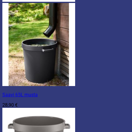
Saavi 65L musta
28,90
€