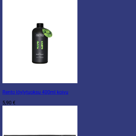
Rento löylytuoksu 400ml koivu
5,90
€