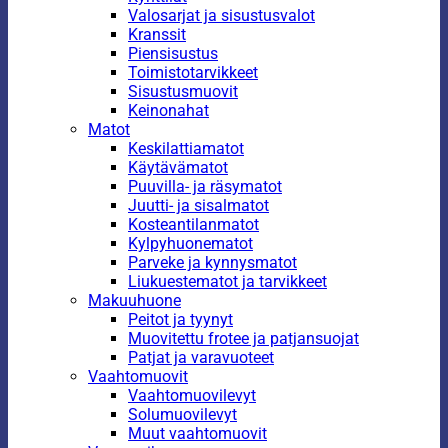
Valosarjat ja sisustusvalot
Kranssit
Piensisustus
Toimistotarvikkeet
Sisustusmuovit
Keinonahat
Matot
Keskilattiamatot
Käytävämatot
Puuvilla- ja räsymatot
Juutti- ja sisalmatot
Kosteantilanmatot
Kylpyhuonematot
Parveke ja kynnysmatot
Liukuestematot ja tarvikkeet
Makuuhuone
Peitot ja tyynyt
Muovitettu frotee ja patjansuojat
Patjat ja varavuoteet
Vaahtomuovit
Vaahtomuovilevyt
Solumuovilevyt
Muut vaahtomuovit