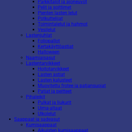
Parkkitalot ja ajoneuvot
Pelit ja soittimet
Pienten lasten lelut
Potkuttelijat
Toimintalelut ja hahmot
Vesilelut
Lastenjuhlat
Foliopallot
Kertakäyttöastiat
Halloween
Naamiaisasut
Lastentarvikkeet
Hoitotarvikkeet
Lasten astiat
Lasten kalusteet
Muovitettu frotee ja patjansuojat
Patjat ja peitteet
Pihaleikit
Pulkat ja liukurit
Uima-altaat
Ulkolelut
Saappaat ja sadeasut
Kumisaappaat
Aikuisten kumisaappaat