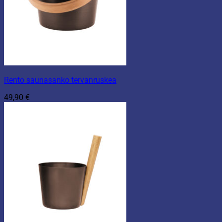
Rento saunasanko tervanruskea
49,90
€