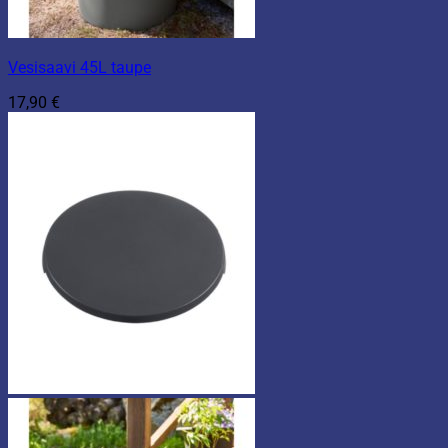
Vesisaavi 45L taupe
17,90
€