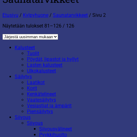
Etusivu
/
Kylpyhuone
/
Saunatarvikkeet
/
Sivu 2
Sorted
Näytetään tulokset 81–126 / 126
by
latest
Kalusteet
Tuolit
Pöydät, lipastot ja hyllyt
Lasten kalusteet
Ulkokalusteet
Säilytys
Laatikot
Korit
Kenkätelineet
Vaatesäilytys
Vesiastiat ja ämpärit
Piensäilytys
Siivous
Siivous
Siivousvälineet
Pyykkihuolto