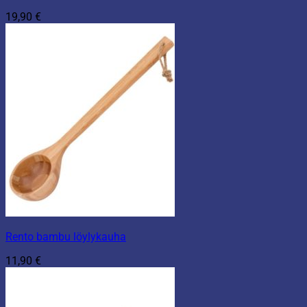
19,90
€
Rento bambu löylykauha
11,90
€