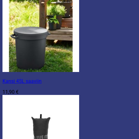
Kansi 45L saaviin
11,90
€