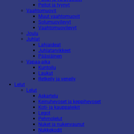
Peitot ja tyynyt
Vaahtomuovit
Muut vaahtomuovit
Solumuovilevyt
Vaahtomuovilevyt
Joulu
Juhlat
Lahjaideat
Juhlatarvikkeet
Pääsiäinen
Vapaa-aika
Kuntoilu
Laukut
Retkeily ja veneily
Lelut
Lelut
Askartelu
Keinuhevoset ja keppihevoset
Koti- ja kauppaleikit
Legot
Pehmolelut
Nuket ja nukenvaunut
Nukkekodit