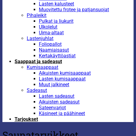
Lasten kalusteet
Muovitettu frotee ja patjansuojat
Pihaleikit
Pulkat ja liukurit
Ulkolelut
Uima-altaat
Lastenjuhlat
Foliopallot
Naamiaisasut
Kertakäyttöastiat
Saappaat ja sadeasut
Kumisaappaat
Aikuisten kumisaappaat
Lasten kumisaappaat
Muut jalkineet
Sadeasut
Lasten sadeasut
Aikuisten sadeasut
Sateenvarjot
Käsineet ja päähineet
Tarjoukset
Saunatarvikkeet