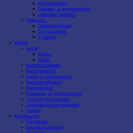
Kunnossapito
Parveke- ja kynnysmatot
Jätteiden käsittely
Pienrauta
Sähkötarvikkeet
Turvatuotteet
Työkalut
Keittiö
Astiat
Arabia
Iittala
Keittiötarvikkeet
Keittiötekstiilit
Kernit ja vahakankaat
Kertakäyttöastiat
Kylmälaukut
Pakastus- ja säilytysrasiat
Tarjottimet ja tabletit
Juomapullot ja vesiastiat
Fiskars
Kylpyhuone
Tarvikkeet
Kylpyhuonematot