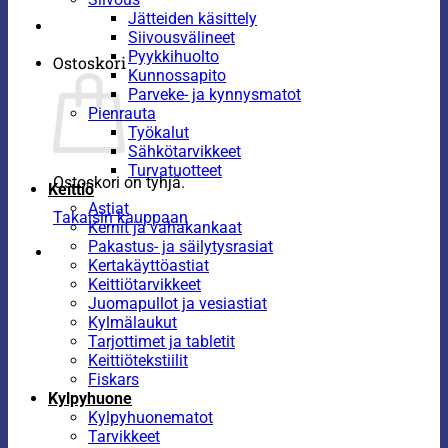
Jätteiden käsittely
Siivousvälineet
Pyykkihuolto
Ostoskori
Kunnossapito
Parveke- ja kynnysmatot
Pienrauta
Työkalut
Sähkötarvikkeet
Turvatuotteet
Ostoskori on tyhjä.
Keittiö
Astiat
Takaisin kauppaan
Kernit ja vahakankaat
Pakastus- ja säilytysrasiat
Kertakäyttöastiat
Keittiötarvikkeet
Juomapullot ja vesiastiat
Kylmälaukut
Tarjottimet ja tabletit
Keittiötekstiilit
Fiskars
Kylpyhuone
Kylpyhuonematot
Tarvikkeet