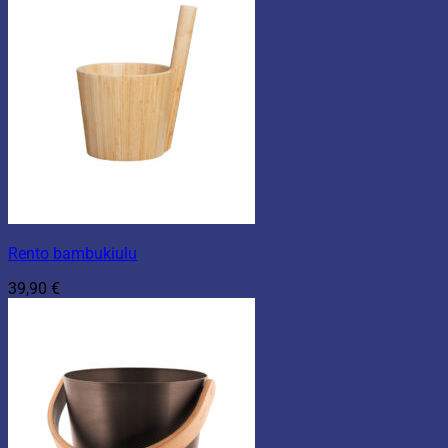
Rento bambukiulu
39,90
€