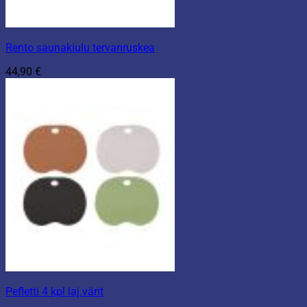
Rento saunakiulu tervanruskea
44,90
€
Pefletti 4 kpl laj.värit