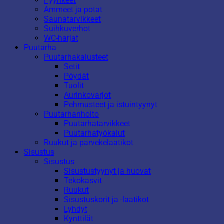
Pyyhkeet
Ammeet ja potat
Saunatarvikkeet
Suihkuverhot
WC-harjat
Puutarha
Puutarhakalusteet
Setit
Pöydät
Tuolit
Aurinkovarjot
Pehmusteet ja istuintyynyt
Puutarhanhoito
Puutarhatarvikkeet
Puutarhatyökalut
Ruukut ja parvekelaatikot
Sisustus
Sisustus
Sisustustyynyt ja huovat
Tekokasvit
Ruukut
Sisustuskorit ja -laatikot
Lyhdyt
Kynttilät