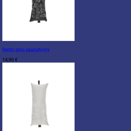
Rento pino saunatyyny
14,90
€