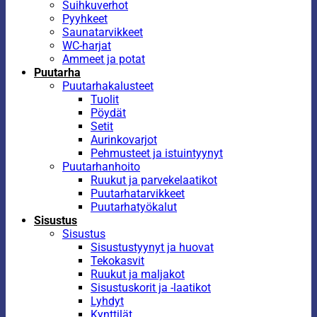
Suihkuverhot
Pyyhkeet
Saunatarvikkeet
WC-harjat
Ammeet ja potat
Puutarha
Puutarhakalusteet
Tuolit
Pöydät
Setit
Aurinkovarjot
Pehmusteet ja istuintyynyt
Puutarhanhoito
Ruukut ja parvekelaatikot
Puutarhatarvikkeet
Puutarhatyökalut
Sisustus
Sisustus
Sisustustyynyt ja huovat
Tekokasvit
Ruukut ja maljakot
Sisustuskorit ja -laatikot
Lyhdyt
Kynttilät