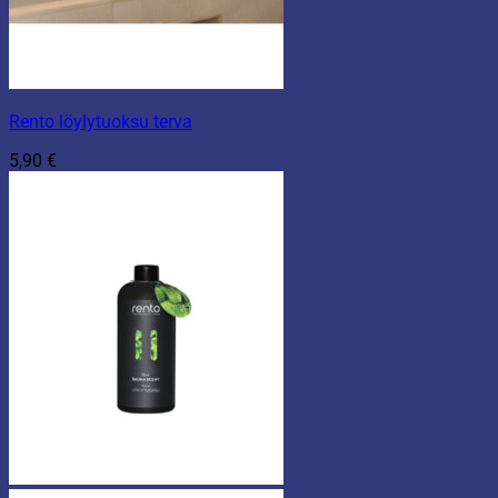
Rento löylytuoksu terva
5,90
€