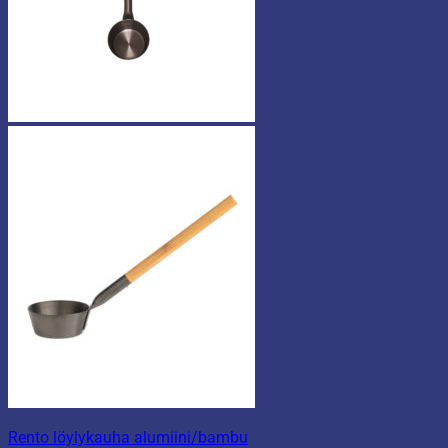
Rento löylykauha alumiini/bambu