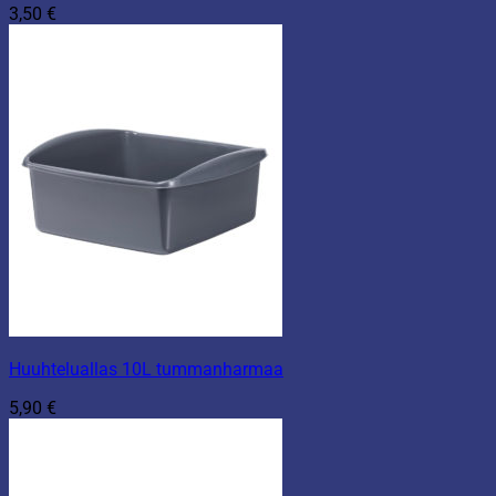
3,50
€
Huuhteluallas 10L tummanharmaa
5,90
€