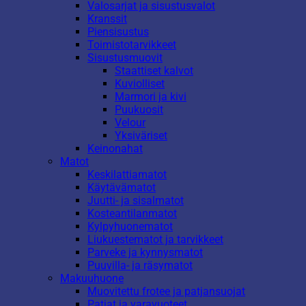
Valosarjat ja sisustusvalot
Kranssit
Piensisustus
Toimistotarvikkeet
Sisustusmuovit
Staattiset kalvot
Kuviolliset
Marmori ja kivi
Puukuosit
Velour
Yksiväriset
Keinonahat
Matot
Keskilattiamatot
Käytävämatot
Juutti- ja sisalmatot
Kosteantilanmatot
Kylpyhuonematot
Liukuestematot ja tarvikkeet
Parveke ja kynnysmatot
Puuvilla- ja räsymatot
Makuuhuone
Muovitettu frotee ja patjansuojat
Patjat ja varavuoteet