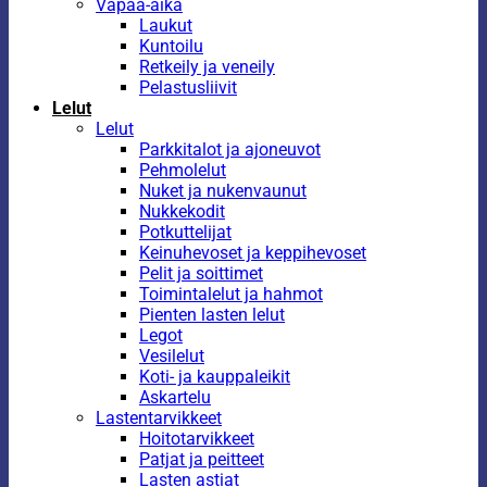
Vapaa-aika
Laukut
Kuntoilu
Retkeily ja veneily
Pelastusliivit
Lelut
Lelut
Parkkitalot ja ajoneuvot
Pehmolelut
Nuket ja nukenvaunut
Nukkekodit
Potkuttelijat
Keinuhevoset ja keppihevoset
Pelit ja soittimet
Toimintalelut ja hahmot
Pienten lasten lelut
Legot
Vesilelut
Koti- ja kauppaleikit
Askartelu
Lastentarvikkeet
Hoitotarvikkeet
Patjat ja peitteet
Lasten astiat