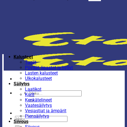
Kalusteet
Tuolit
Pöydät, lipastot ja hyllyt
Lasten kalusteet
Ulkokalusteet
Säilytys
Laatikot
Etsi:
Korit
Kenkätelineet
Vaatesäilytys
Vesiastiat ja ämpärit
Piensäilytys
Etsi:
Siivous
Siivous