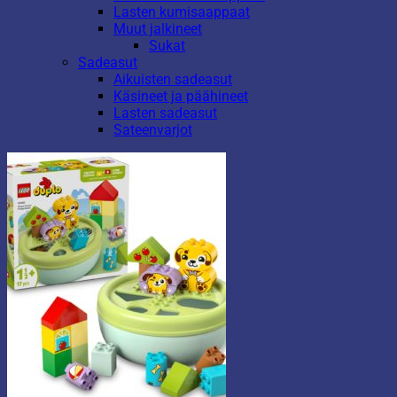
Lasten kumisaappaat
Muut jalkineet
Sukat
Sadeasut
Aikuisten sadeasut
Käsineet ja päähineet
Lasten sadeasut
Sateenvarjot