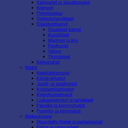
Valosarjat ja sisustusvalot
Kranssit
Piensisustus
Toimistotarvikkeet
Sisustusmuovit
Staattiset kalvot
Kuviolliset
Marmori ja kivi
Puukuosit
Velour
Yksiväriset
Keinonahat
Matot
Keskilattiamatot
Käytävämatot
Juutti- ja sisalmatot
Kosteantilanmatot
Kylpyhuonematot
Liukuestematot ja tarvikkeet
Parveke ja kynnysmatot
Puuvilla- ja räsymatot
Makuuhuone
Muovitettu frotee ja patjansuojat
Patjat ja varavuoteet