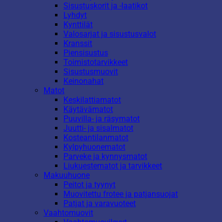
Sisustuskorit ja -laatikot
Lyhdyt
Kynttilät
Valosarjat ja sisustusvalot
Kranssit
Piensisustus
Toimistotarvikkeet
Sisustusmuovit
Keinonahat
Matot
Keskilattiamatot
Käytävämatot
Puuvilla- ja räsymatot
Juutti- ja sisalmatot
Kosteantilanmatot
Kylpyhuonematot
Parveke ja kynnysmatot
Liukuestematot ja tarvikkeet
Makuuhuone
Peitot ja tyynyt
Muovitettu frotee ja patjansuojat
Patjat ja varavuoteet
Vaahtomuovit