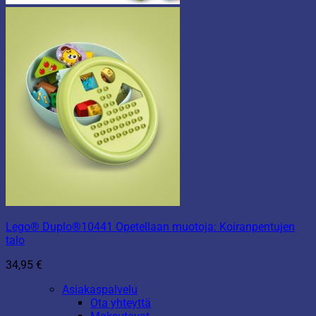
Lego® Duplo®10441 Opetellaan muotoja: Koiranpentujen
talo
34,95
€
Asiakaspalvelu
Ota yhteyttä