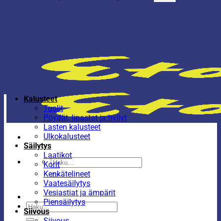
Kalusteet
Tuolit
Pöydät, lipastot ja hyllyt
Lasten kalusteet
Ulkokalusteet
Säilytys
Laatikot
Etsi:
Korit
Kenkätelineet
Vaatesäilytys
Vesiastiat ja ämpärit
Piensäilytys
Etsi:
Siivous
Siivous