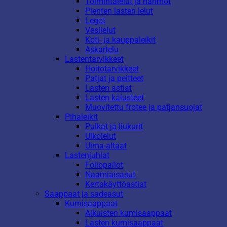
Toimintalelut ja hahmot
Pienten lasten lelut
Legot
Vesilelut
Koti- ja kauppaleikit
Askartelu
Lastentarvikkeet
Hoitotarvikkeet
Patjat ja peitteet
Lasten astiat
Lasten kalusteet
Muovitettu frotee ja patjansuojat
Pihaleikit
Pulkat ja liukurit
Ulkolelut
Uima-altaat
Lastenjuhlat
Foliopallot
Naamiaisasut
Kertakäyttöastiat
Saappaat ja sadeasut
Kumisaappaat
Aikuisten kumisaappaat
Lasten kumisaappaat