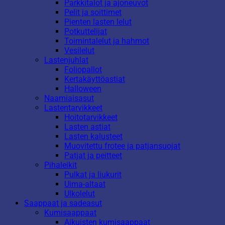
Parkkitalot ja ajoneuvot
Pelit ja soittimet
Pienten lasten lelut
Potkuttelijat
Toimintalelut ja hahmot
Vesilelut
Lastenjuhlat
Foliopallot
Kertakäyttöastiat
Halloween
Naamiaisasut
Lastentarvikkeet
Hoitotarvikkeet
Lasten astiat
Lasten kalusteet
Muovitettu frotee ja patjansuojat
Patjat ja peitteet
Pihaleikit
Pulkat ja liukurit
Uima-altaat
Ulkolelut
Saappaat ja sadeasut
Kumisaappaat
Aikuisten kumisaappaat