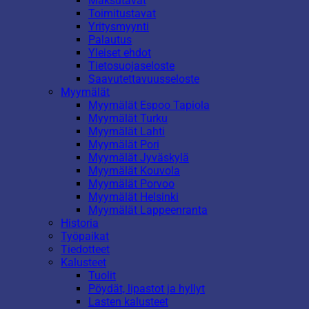
Maksutavat
Toimitustavat
Yritysmyynti
Palautus
Yleiset ehdot
Tietosuojaseloste
Saavutettavuusseloste
Myymälät
Myymälät Espoo Tapiola
Myymälät Turku
Myymälät Lahti
Myymälät Pori
Myymälät Jyväskylä
Myymälät Kouvola
Myymälät Porvoo
Myymälät Helsinki
Myymälät Lappeenranta
Historia
Työpaikat
Tiedotteet
Kalusteet
Tuolit
Pöydät, lipastot ja hyllyt
Lasten kalusteet