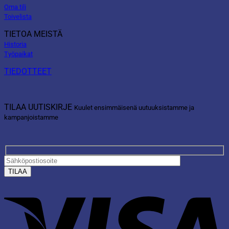
Oma tili
Toivelista
TIETOA MEISTÄ
Historia
Työpaikat
TIEDOTTEET
TILAA UUTISKIRJE
Kuulet ensimmäisenä uutuuksistamme ja
kampanjoistamme
V