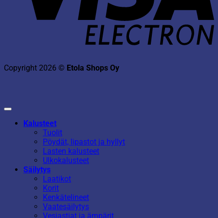
Copyright 2026 ©
Etola Shops Oy
Kalusteet
Tuolit
Pöydät, lipastot ja hyllyt
Lasten kalusteet
Ulkokalusteet
Säilytys
Laatikot
Korit
Kenkätelineet
Vaatesäilytys
Vesiastiat ja ämpärit