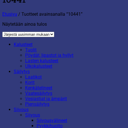
Etusivu
/
Tuotteet avainsanalla “10441”
Näytetään ainoa tulos
Kalusteet
Tuolit
Pöydät, lipastot ja hyllyt
Lasten kalusteet
Ulkokalusteet
Säilytys
Laatikot
Korit
Kenkätelineet
Vaatesäilytys
Vesiastiat ja ämpärit
Piensäilytys
Siivous
Siivous
Siivousvälineet
Pyykkihuolto