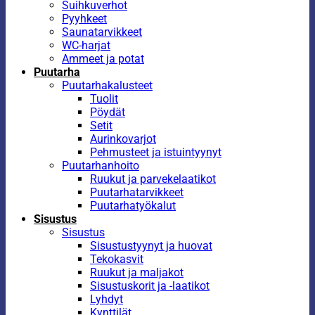
Suihkuverhot
Pyyhkeet
Saunatarvikkeet
WC-harjat
Ammeet ja potat
Puutarha
Puutarhakalusteet
Tuolit
Pöydät
Setit
Aurinkovarjot
Pehmusteet ja istuintyynyt
Puutarhanhoito
Ruukut ja parvekelaatikot
Puutarhatarvikkeet
Puutarhatyökalut
Sisustus
Sisustus
Sisustustyynyt ja huovat
Tekokasvit
Ruukut ja maljakot
Sisustuskorit ja -laatikot
Lyhdyt
Kynttilät