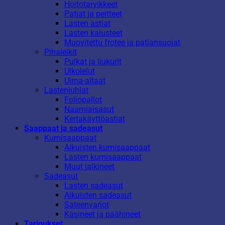
Hoitotarvikkeet
Patjat ja peitteet
Lasten astiat
Lasten kalusteet
Muovitettu frotee ja patjansuojat
Pihaleikit
Pulkat ja liukurit
Ulkolelut
Uima-altaat
Lastenjuhlat
Foliopallot
Naamiaisasut
Kertakäyttöastiat
Saappaat ja sadeasut
Kumisaappaat
Aikuisten kumisaappaat
Lasten kumisaappaat
Muut jalkineet
Sadeasut
Lasten sadeasut
Aikuisten sadeasut
Sateenvarjot
Käsineet ja päähineet
Tarjoukset