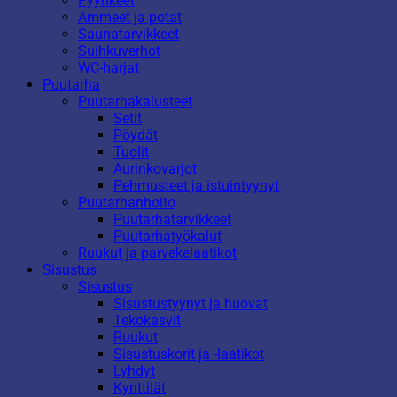
Pyyhkeet
Ammeet ja potat
Saunatarvikkeet
Suihkuverhot
WC-harjat
Puutarha
Puutarhakalusteet
Setit
Pöydät
Tuolit
Aurinkovarjot
Pehmusteet ja istuintyynyt
Puutarhanhoito
Puutarhatarvikkeet
Puutarhatyökalut
Ruukut ja parvekelaatikot
Sisustus
Sisustus
Sisustustyynyt ja huovat
Tekokasvit
Ruukut
Sisustuskorit ja -laatikot
Lyhdyt
Kynttilät