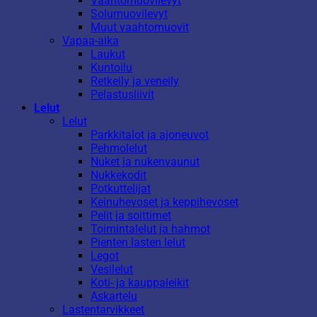
Vaahtomuovilevyt
Solumuovilevyt
Muut vaahtomuovit
Vapaa-aika
Laukut
Kuntoilu
Retkeily ja veneily
Pelastusliivit
Lelut
Lelut
Parkkitalot ja ajoneuvot
Pehmolelut
Nuket ja nukenvaunut
Nukkekodit
Potkuttelijat
Keinuhevoset ja keppihevoset
Pelit ja soittimet
Toimintalelut ja hahmot
Pienten lasten lelut
Legot
Vesilelut
Koti- ja kauppaleikit
Askartelu
Lastentarvikkeet