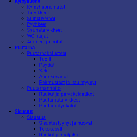
Kylpyhuone
Kylpyhuonematot
Tarvikkeet
Suihkuverhot
Pyyhkeet
Saunatarvikkeet
WC-harjat
Ammeet ja potat
Puutarha
Puutarhakalusteet
Tuolit
Pöydät
Setit
Aurinkovarjot
Pehmusteet ja istuintyynyt
Puutarhanhoito
Ruukut ja parvekelaatikot
Puutarhatarvikkeet
Puutarhatyökalut
Sisustus
Sisustus
Sisustustyynyt ja huovat
Tekokasvit
Ruukut ja maljakot