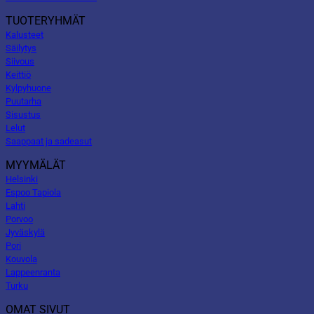
TUOTERYHMÄT
Kalusteet
Säilytys
Siivous
Keittiö
Kylpyhuone
Puutarha
Sisustus
Lelut
Saappaat ja sadeasut
MYYMÄLÄT
Helsinki
Espoo Tapiola
Lahti
Porvoo
Jyväskylä
Pori
Kouvola
Lappeenranta
Turku
OMAT SIVUT