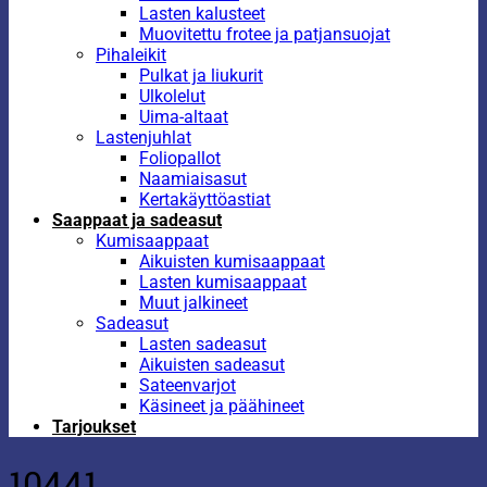
Lasten kalusteet
Muovitettu frotee ja patjansuojat
Pihaleikit
Pulkat ja liukurit
Ulkolelut
Uima-altaat
Lastenjuhlat
Foliopallot
Naamiaisasut
Kertakäyttöastiat
Saappaat ja sadeasut
Kumisaappaat
Aikuisten kumisaappaat
Lasten kumisaappaat
Muut jalkineet
Sadeasut
Lasten sadeasut
Aikuisten sadeasut
Sateenvarjot
Käsineet ja päähineet
Tarjoukset
10441