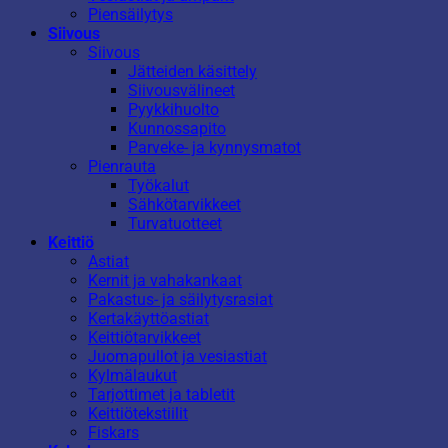
Piensäilytys
Siivous
Siivous
Jätteiden käsittely
Siivousvälineet
Pyykkihuolto
Kunnossapito
Parveke- ja kynnysmatot
Pienrauta
Työkalut
Sähkötarvikkeet
Turvatuotteet
Keittiö
Astiat
Kernit ja vahakankaat
Pakastus- ja säilytysrasiat
Kertakäyttöastiat
Keittiötarvikkeet
Juomapullot ja vesiastiat
Kylmälaukut
Tarjottimet ja tabletit
Keittiötekstiilit
Fiskars