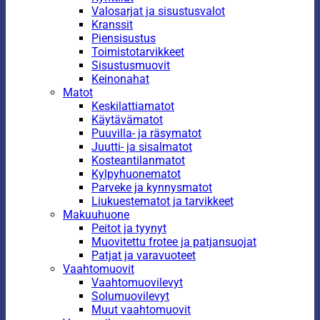
Valosarjat ja sisustusvalot
Kranssit
Piensisustus
Toimistotarvikkeet
Sisustusmuovit
Keinonahat
Matot
Keskilattiamatot
Käytävämatot
Puuvilla- ja räsymatot
Juutti- ja sisalmatot
Kosteantilanmatot
Kylpyhuonematot
Parveke ja kynnysmatot
Liukuestematot ja tarvikkeet
Makuuhuone
Peitot ja tyynyt
Muovitettu frotee ja patjansuojat
Patjat ja varavuoteet
Vaahtomuovit
Vaahtomuovilevyt
Solumuovilevyt
Muut vaahtomuovit