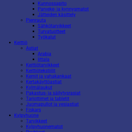
Kunnossapito
Parveke- ja kynnysmatot
Jätteiden käsittely
Pienrauta
Sähkötarvikkeet
Turvatuotteet
Työkalut
Keittiö
Astiat
Arabia
Iittala
Keittiötarvikkeet
Keittiötekstiilit
Kernit ja vahakankaat
Kertakäyttöastiat
Kylmälaukut
Pakastus- ja säilytysrasiat
Tarjottimet ja tabletit
Juomapullot ja vesiastiat
Fiskars
Kylpyhuone
Tarvikkeet
Kylpyhuonematot