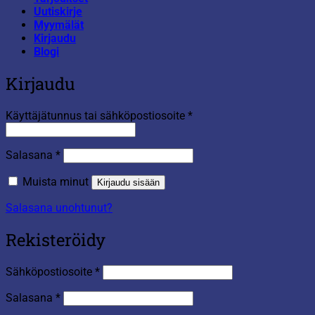
Uutiskirje
Myymälät
Kirjaudu
Blogi
Kirjaudu
Vaaditaan
Käyttäjätunnus tai sähköpostiosoite
*
Vaaditaan
Salasana
*
Muista minut
Kirjaudu sisään
Salasana unohtunut?
Rekisteröidy
Vaaditaan
Sähköpostiosoite
*
Vaaditaan
Salasana
*