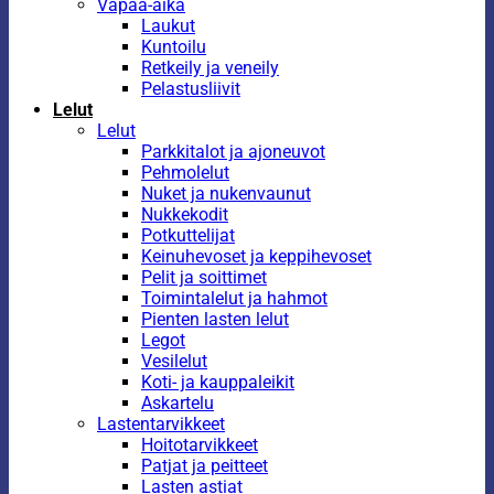
Vapaa-aika
Laukut
Kuntoilu
Retkeily ja veneily
Pelastusliivit
Lelut
Lelut
Parkkitalot ja ajoneuvot
Pehmolelut
Nuket ja nukenvaunut
Nukkekodit
Potkuttelijat
Keinuhevoset ja keppihevoset
Pelit ja soittimet
Toimintalelut ja hahmot
Pienten lasten lelut
Legot
Vesilelut
Koti- ja kauppaleikit
Askartelu
Lastentarvikkeet
Hoitotarvikkeet
Patjat ja peitteet
Lasten astiat