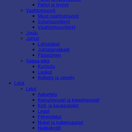
Peitot ja tyynyt
Vaahtomuovit
Muut vaahtomuovit
Solumuovilevyt
Vaahtomuovilevyt
Joulu
Juhlat
Lahjaideat
Juhlatarvikkeet
Pääsiäinen
Vapaa-aika
Kuntoilu
Laukut
Retkeily ja veneily
Lelut
Lelut
Askartelu
Keinuhevoset ja keppihevoset
Koti- ja kauppaleikit
Legot
Pehmolelut
Nuket ja nukenvaunut
Nukkekodit