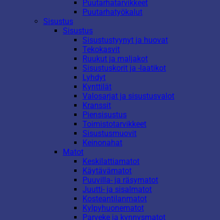
Puutarhatarvikkeet
Puutarhatyökalut
Sisustus
Sisustus
Sisustustyynyt ja huovat
Tekokasvit
Ruukut ja maljakot
Sisustuskorit ja -laatikot
Lyhdyt
Kynttilät
Valosarjat ja sisustusvalot
Kranssit
Piensisustus
Toimistotarvikkeet
Sisustusmuovit
Keinonahat
Matot
Keskilattiamatot
Käytävämatot
Puuvilla- ja räsymatot
Juutti- ja sisalmatot
Kosteantilanmatot
Kylpyhuonematot
Parveke ja kynnysmatot