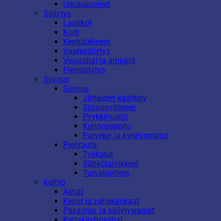
Ulkokalusteet
Säilytys
Laatikot
Korit
Kenkätelineet
Vaatesäilytys
Vesiastiat ja ämpärit
Piensäilytys
Siivous
Siivous
Jätteiden käsittely
Siivousvälineet
Pyykkihuolto
Kunnossapito
Parveke- ja kynnysmatot
Pienrauta
Työkalut
Sähkötarvikkeet
Turvatuotteet
Keittiö
Astiat
Kernit ja vahakankaat
Pakastus- ja säilytysrasiat
Kertakäyttöastiat