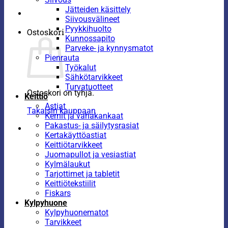
Jätteiden käsittely
Siivousvälineet
Pyykkihuolto
Ostoskori
Kunnossapito
Parveke- ja kynnysmatot
Pienrauta
Työkalut
Sähkötarvikkeet
Turvatuotteet
Ostoskori on tyhjä.
Keittiö
Astiat
Takaisin kauppaan
Kernit ja vahakankaat
Pakastus- ja säilytysrasiat
Kertakäyttöastiat
Keittiötarvikkeet
Juomapullot ja vesiastiat
Kylmälaukut
Tarjottimet ja tabletit
Keittiötekstiilit
Fiskars
Kylpyhuone
Kylpyhuonematot
Tarvikkeet