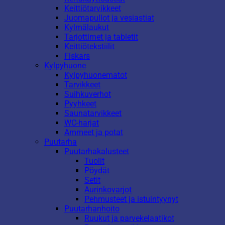
Keittiötarvikkeet
Juomapullot ja vesiastiat
Kylmälaukut
Tarjottimet ja tabletit
Keittiötekstiilit
Fiskars
Kylpyhuone
Kylpyhuonematot
Tarvikkeet
Suihkuverhot
Pyyhkeet
Saunatarvikkeet
WC-harjat
Ammeet ja potat
Puutarha
Puutarhakalusteet
Tuolit
Pöydät
Setit
Aurinkovarjot
Pehmusteet ja istuintyynyt
Puutarhanhoito
Ruukut ja parvekelaatikot