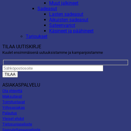
Muut jalkineet
Sadeasut
Lasten sadeasut
Aikuisten sadeasut
Sateenvarjot
Käsineet ja päähineet
Tarjoukset
TILAA UUTISKIRJE
Kuulet ensimmäisenä uutuuksistamme ja kampanjoistamme
ASIAKASPALVELU
Ota yhteyttä
Maksutavat
Toimitustavat
Yritysasiakas
Palautus
Yleiset ehdot
Tietosuojaseloste
Saavutettavuusseloste