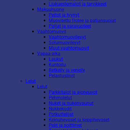
Liukuestematot ja tarvikkeet
Makuuhuone
Peitot ja tyynyt
Muovitettu frotee ja patjansuojat
Patjat ja varavuoteet
Vaahtomuovit
Vaahtomuovilevyt
Solumuovilevyt
Muut vaahtomuovit
Vapaa-aika
Laukut
Kuntoilu
Retkeily ja veneily
Pelastusliivit
Lelut
Lelut
Parkkitalot ja ajoneuvot
Pehmolelut
Nuket ja nukenvaunut
Nukkekodit
Potkuttelijat
Keinuhevoset ja keppihevoset
Pelit ja soittimet