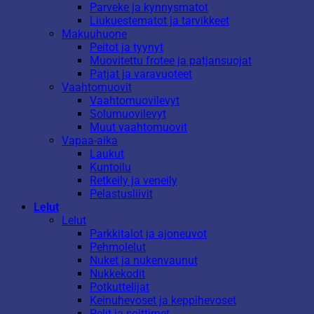
Parveke ja kynnysmatot
Liukuestematot ja tarvikkeet
Makuuhuone
Peitot ja tyynyt
Muovitettu frotee ja patjansuojat
Patjat ja varavuoteet
Vaahtomuovit
Vaahtomuovilevyt
Solumuovilevyt
Muut vaahtomuovit
Vapaa-aika
Laukut
Kuntoilu
Retkeily ja veneily
Pelastusliivit
Lelut
Lelut
Parkkitalot ja ajoneuvot
Pehmolelut
Nuket ja nukenvaunut
Nukkekodit
Potkuttelijat
Keinuhevoset ja keppihevoset
Pelit ja soittimet