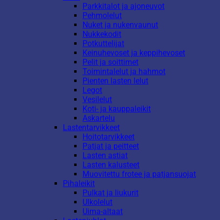
Parkkitalot ja ajoneuvot
Pehmolelut
Nuket ja nukenvaunut
Nukkekodit
Potkuttelijat
Keinuhevoset ja keppihevoset
Pelit ja soittimet
Toimintalelut ja hahmot
Pienten lasten lelut
Legot
Vesilelut
Koti- ja kauppaleikit
Askartelu
Lastentarvikkeet
Hoitotarvikkeet
Patjat ja peitteet
Lasten astiat
Lasten kalusteet
Muovitettu frotee ja patjansuojat
Pihaleikit
Pulkat ja liukurit
Ulkolelut
Uima-altaat