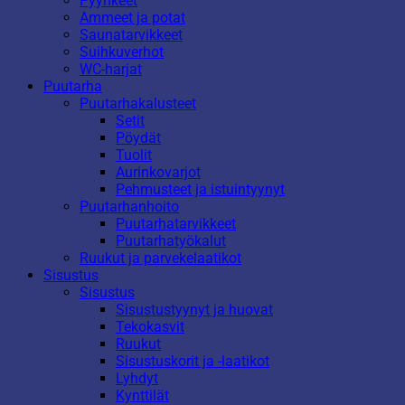
Pyyhkeet
Ammeet ja potat
Saunatarvikkeet
Suihkuverhot
WC-harjat
Puutarha
Puutarhakalusteet
Setit
Pöydät
Tuolit
Aurinkovarjot
Pehmusteet ja istuintyynyt
Puutarhanhoito
Puutarhatarvikkeet
Puutarhatyökalut
Ruukut ja parvekelaatikot
Sisustus
Sisustus
Sisustustyynyt ja huovat
Tekokasvit
Ruukut
Sisustuskorit ja -laatikot
Lyhdyt
Kynttilät