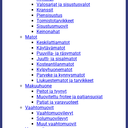
Valosarjat ja sisustusvalot
Kranssit
Piensisustus
Toimistotarvikkeet
Sisustusmuovit
Keinonahat
Matot
Keskilattiamatot
Käytävämatot
Puuvilla- ja räsymatot
Juutti- ja sisalmatot
Kosteantilanmatot
Kylpyhuonematot
Parveke ja kynnysmatot
Liukuestematot ja tarvikkeet
Makuuhuone
Peitot ja tyynyt
Muovitettu frotee ja patjansuojat
Patjat ja varavuoteet
Vaahtomuovit
Vaahtomuovilevyt
Solumuovilevyt
Muut vaahtomuovit