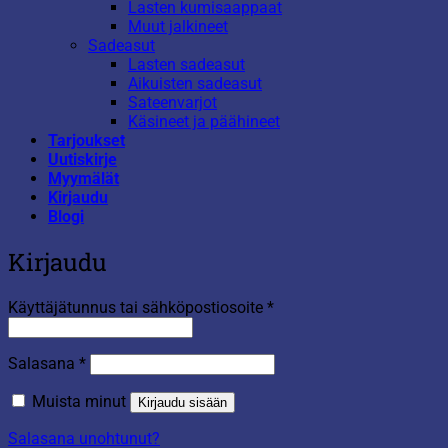
Lasten kumisaappaat
Muut jalkineet
Sadeasut
Lasten sadeasut
Aikuisten sadeasut
Sateenvarjot
Käsineet ja päähineet
Tarjoukset
Uutiskirje
Myymälät
Kirjaudu
Blogi
Kirjaudu
Vaaditaan
Käyttäjätunnus tai sähköpostiosoite
*
Vaaditaan
Salasana
*
Muista minut
Kirjaudu sisään
Salasana unohtunut?