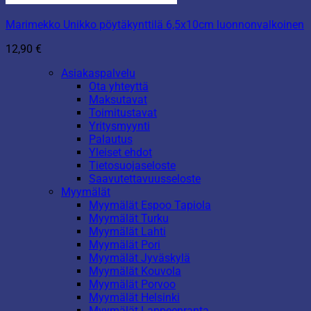
Marimekko Unikko pöytäkynttilä 6,5x10cm luonnonvalkoinen
12,90
€
Asiakaspalvelu
Ota yhteyttä
Maksutavat
Toimitustavat
Yritysmyynti
Palautus
Yleiset ehdot
Tietosuojaseloste
Saavutettavuusseloste
Myymälät
Myymälät Espoo Tapiola
Myymälät Turku
Myymälät Lahti
Myymälät Pori
Myymälät Jyväskylä
Myymälät Kouvola
Myymälät Porvoo
Myymälät Helsinki
Myymälät Lappeenranta