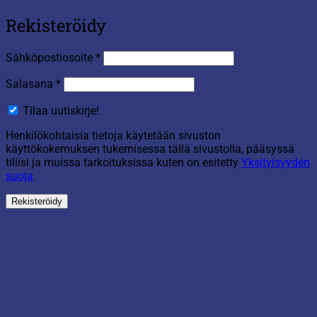
Rekisteröidy
Vaaditaan
Sähköpostiosoite
*
Vaaditaan
Salasana
*
Tilaa uutiskirje!
Henkilökohtaisia tietoja käytetään sivuston
käyttökokemuksen tukemisessa tällä sivustolla, pääsyssä
tiliisi ja muissa tarkoituksissa kuten on esitetty
Yksityisyyden
suoja
.
Rekisteröidy