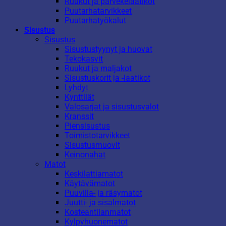
Ruukut ja parvekelaatikot
Puutarhatarvikkeet
Puutarhatyökalut
Sisustus
Sisustus
Sisustustyynyt ja huovat
Tekokasvit
Ruukut ja maljakot
Sisustuskorit ja -laatikot
Lyhdyt
Kynttilät
Valosarjat ja sisustusvalot
Kranssit
Piensisustus
Toimistotarvikkeet
Sisustusmuovit
Keinonahat
Matot
Keskilattiamatot
Käytävämatot
Puuvilla- ja räsymatot
Juutti- ja sisalmatot
Kosteantilanmatot
Kylpyhuonematot