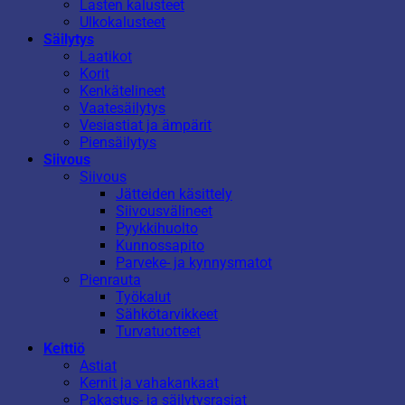
Lasten kalusteet
Ulkokalusteet
Säilytys
Laatikot
Korit
Kenkätelineet
Vaatesäilytys
Vesiastiat ja ämpärit
Piensäilytys
Siivous
Siivous
Jätteiden käsittely
Siivousvälineet
Pyykkihuolto
Kunnossapito
Parveke- ja kynnysmatot
Pienrauta
Työkalut
Sähkötarvikkeet
Turvatuotteet
Keittiö
Astiat
Kernit ja vahakankaat
Pakastus- ja säilytysrasiat