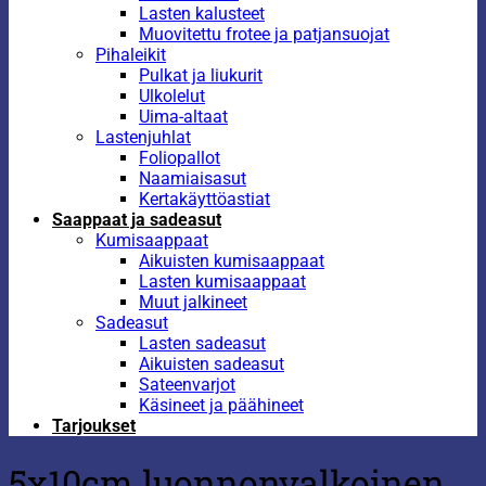
Lasten kalusteet
Muovitettu frotee ja patjansuojat
Pihaleikit
Pulkat ja liukurit
Ulkolelut
Uima-altaat
Lastenjuhlat
Foliopallot
Naamiaisasut
Kertakäyttöastiat
Saappaat ja sadeasut
Kumisaappaat
Aikuisten kumisaappaat
Lasten kumisaappaat
Muut jalkineet
Sadeasut
Lasten sadeasut
Aikuisten sadeasut
Sateenvarjot
Käsineet ja päähineet
Tarjoukset
5x10cm luonnonvalkoinen