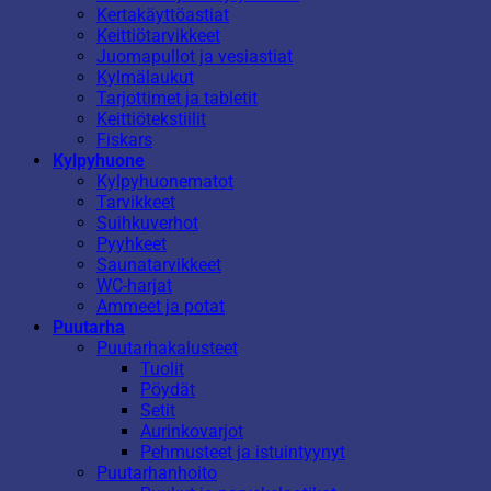
Kertakäyttöastiat
Keittiötarvikkeet
Juomapullot ja vesiastiat
Kylmälaukut
Tarjottimet ja tabletit
Keittiötekstiilit
Fiskars
Kylpyhuone
Kylpyhuonematot
Tarvikkeet
Suihkuverhot
Pyyhkeet
Saunatarvikkeet
WC-harjat
Ammeet ja potat
Puutarha
Puutarhakalusteet
Tuolit
Pöydät
Setit
Aurinkovarjot
Pehmusteet ja istuintyynyt
Puutarhanhoito