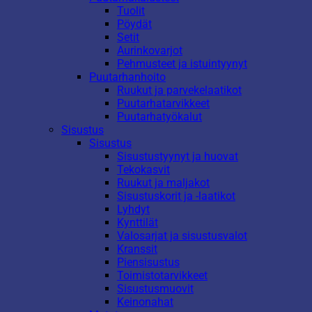
Tuolit
Pöydät
Setit
Aurinkovarjot
Pehmusteet ja istuintyynyt
Puutarhanhoito
Ruukut ja parvekelaatikot
Puutarhatarvikkeet
Puutarhatyökalut
Sisustus
Sisustus
Sisustustyynyt ja huovat
Tekokasvit
Ruukut ja maljakot
Sisustuskorit ja -laatikot
Lyhdyt
Kynttilät
Valosarjat ja sisustusvalot
Kranssit
Piensisustus
Toimistotarvikkeet
Sisustusmuovit
Keinonahat