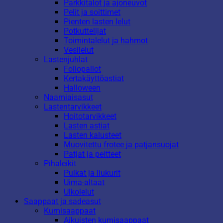
Parkkitalot ja ajoneuvot
Pelit ja soittimet
Pienten lasten lelut
Potkuttelijat
Toimintalelut ja hahmot
Vesilelut
Lastenjuhlat
Foliopallot
Kertakäyttöastiat
Halloween
Naamiaisasut
Lastentarvikkeet
Hoitotarvikkeet
Lasten astiat
Lasten kalusteet
Muovitettu frotee ja patjansuojat
Patjat ja peitteet
Pihaleikit
Pulkat ja liukurit
Uima-altaat
Ulkolelut
Saappaat ja sadeasut
Kumisaappaat
Aikuisten kumisaappaat