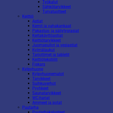
Työkalut
Sähkötarvikkeet
Turvatuotteet
Keittiö
Astiat
Kernit ja vahakankaat
Pakastus- ja säilytysrasiat
Kertakäyttöastiat
Keittiötarvikkeet
Juomapullot ja vesiastiat
Kylmälaukut
Tarjottimet ja tabletit
Keittiötekstiilit
Fiskars
Kylpyhuone
Kylpyhuonematot
Tarvikkeet
Suihkuverhot
Pyyhkeet
Saunatarvikkeet
WC-harjat
Ammeet ja potat
Puutarha
Puutarhakalusteet