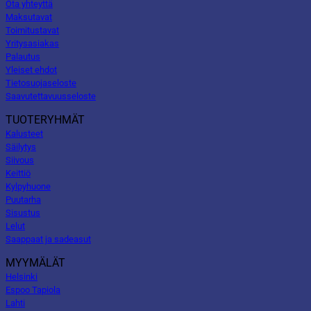
Ota yhteyttä
Maksutavat
Toimitustavat
Yritysasiakas
Palautus
Yleiset ehdot
Tietosuojaseloste
Saavutettavuusseloste
TUOTERYHMÄT
Kalusteet
Säilytys
Siivous
Keittiö
Kylpyhuone
Puutarha
Sisustus
Lelut
Saappaat ja sadeasut
MYYMÄLÄT
Helsinki
Espoo Tapiola
Lahti