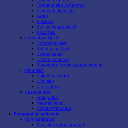
Toimintalelut ja hahmot
Pienten lasten lelut
Legot
Vesilelut
Koti- ja kauppaleikit
Askartelu
Lastentarvikkeet
Hoitotarvikkeet
Patjat ja peitteet
Lasten astiat
Lasten kalusteet
Muovitettu frotee ja patjansuojat
Pihaleikit
Pulkat ja liukurit
Ulkolelut
Uima-altaat
Lastenjuhlat
Foliopallot
Naamiaisasut
Kertakäyttöastiat
Saappaat ja sadeasut
Kumisaappaat
Aikuisten kumisaappaat