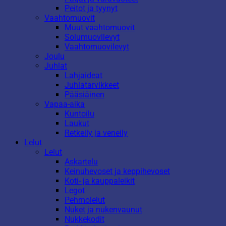
Peitot ja tyynyt
Vaahtomuovit
Muut vaahtomuovit
Solumuovilevyt
Vaahtomuovilevyt
Joulu
Juhlat
Lahjaideat
Juhlatarvikkeet
Pääsiäinen
Vapaa-aika
Kuntoilu
Laukut
Retkeily ja veneily
Lelut
Lelut
Askartelu
Keinuhevoset ja keppihevoset
Koti- ja kauppaleikit
Legot
Pehmolelut
Nuket ja nukenvaunut
Nukkekodit