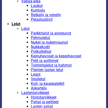
Vapaa-aika
Laukut
Kuntoilu
Retkeily ja veneily
Pelastusliivit
Lelut
Lelut
Parkkitalot ja ajoneuvot
Pehmolelut
Nuket ja nukenvaunut
Nukkekodit
Potkuttelijat
Keinuhevoset ja keppihevoset
Pelit ja soittimet
Toimintalelut ja hahmot
Pienten lasten lelut
Legot
Vesilelut
Koti- ja kauppaleikit
Askartelu
Lastentarvikkeet
Hoitotarvikkeet
Patjat ja peitteet
Lasten astiat