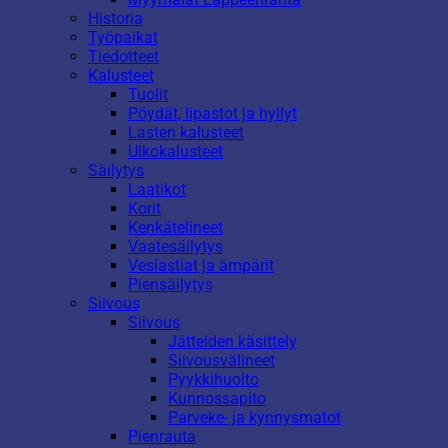
Historia
Työpaikat
Tiedotteet
Kalusteet
Tuolit
Pöydät, lipastot ja hyllyt
Lasten kalusteet
Ulkokalusteet
Säilytys
Laatikot
Korit
Kenkätelineet
Vaatesäilytys
Vesiastiat ja ämpärit
Piensäilytys
Siivous
Siivous
Jätteiden käsittely
Siivousvälineet
Pyykkihuolto
Kunnossapito
Parveke- ja kynnysmatot
Pienrauta