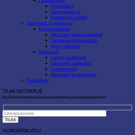
Lastenjuhlat
Foliopallot
Naamiaisasut
Kertakäyttöastiat
Saappaat ja sadeasut
Kumisaappaat
Aikuisten kumisaappaat
Lasten kumisaappaat
Muut jalkineet
Sadeasut
Lasten sadeasut
Aikuisten sadeasut
Sateenvarjot
Käsineet ja päähineet
Tarjoukset
TILAA UUTISKIRJE
Kuulet ensimmäisenä uutuuksistamme ja kampanjoistamme
ASIAKASPALVELU