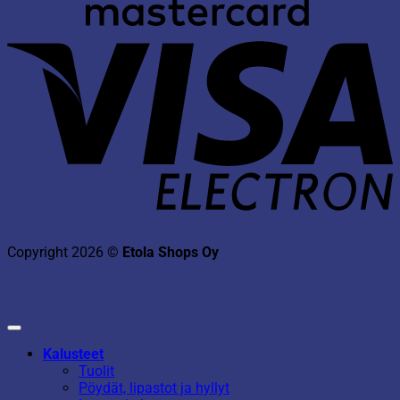
V
E
Copyright 2026 ©
Etola Shops Oy
Kalusteet
Tuolit
Pöydät, lipastot ja hyllyt