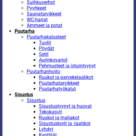
Suihkuverhot
Pyyhkeet
Saunatarvikkeet
WC-harjat
Ammeet ja potat
Puutarha
Puutarhakalusteet
Tuolit
Pöydät
Setit
Aurinkovarjot
Pehmusteet ja istuintyynyt
Puutarhanhoito
Ruukut ja parvekelaatikot
Puutarhatarvikkeet
Puutarhatyökalut
Sisustus
Sisustus
Sisustustyynyt ja huovat
Tekokasvit
Ruukut ja maljakot
Sisustuskorit ja -laatikot
Lyhdyt
Kynttilät