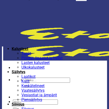
Kalusteet
Tuolit
Pöydät, lipastot ja hyllyt
Lasten kalusteet
Ulkokalusteet
Säilytys
Laatikot
Etsi:
Korit
Kenkätelineet
Vaatesäilytys
Vesiastiat ja ämpärit
Piensäilytys
Etsi:
Siivous
Siivous