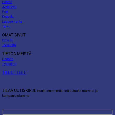
Porvoo
Jyväskylä
Pori
Kouvola
Lappeenranta
Turku
OMAT SIVUT
Oma tili
Toivelista
TIETOA MEISTÄ
Historia
Työpaikat
TIEDOTTEET
TILAA UUTISKIRJE
Kuulet ensimmäisenä uutuuksistamme ja
kampanjoistamme