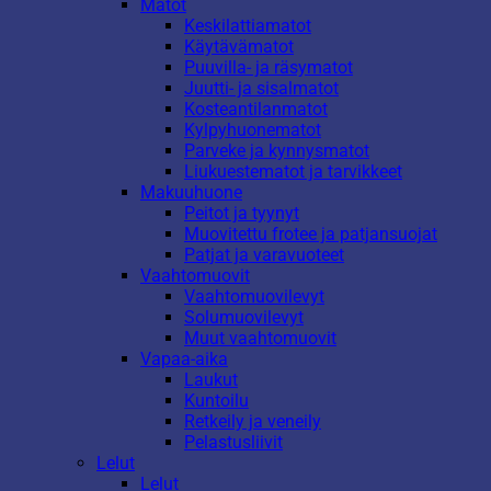
Matot
Keskilattiamatot
Käytävämatot
Puuvilla- ja räsymatot
Juutti- ja sisalmatot
Kosteantilanmatot
Kylpyhuonematot
Parveke ja kynnysmatot
Liukuestematot ja tarvikkeet
Makuuhuone
Peitot ja tyynyt
Muovitettu frotee ja patjansuojat
Patjat ja varavuoteet
Vaahtomuovit
Vaahtomuovilevyt
Solumuovilevyt
Muut vaahtomuovit
Vapaa-aika
Laukut
Kuntoilu
Retkeily ja veneily
Pelastusliivit
Lelut
Lelut