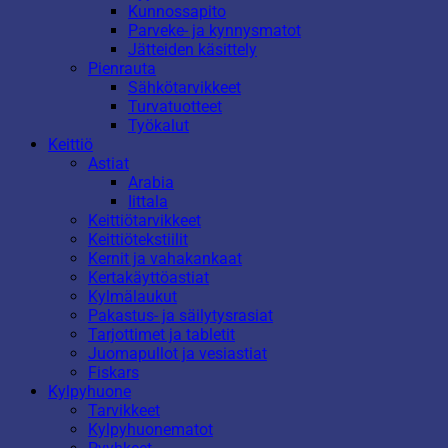
Kunnossapito
Parveke- ja kynnysmatot
Jätteiden käsittely
Pienrauta
Sähkötarvikkeet
Turvatuotteet
Työkalut
Keittiö
Astiat
Arabia
Iittala
Keittiötarvikkeet
Keittiötekstiilit
Kernit ja vahakankaat
Kertakäyttöastiat
Kylmälaukut
Pakastus- ja säilytysrasiat
Tarjottimet ja tabletit
Juomapullot ja vesiastiat
Fiskars
Kylpyhuone
Tarvikkeet
Kylpyhuonematot