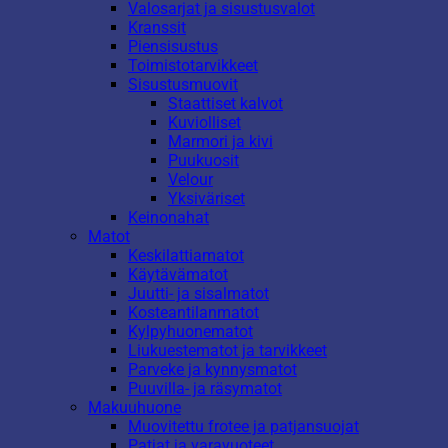
Valosarjat ja sisustusvalot
Kranssit
Piensisustus
Toimistotarvikkeet
Sisustusmuovit
Staattiset kalvot
Kuviolliset
Marmori ja kivi
Puukuosit
Velour
Yksiväriset
Keinonahat
Matot
Keskilattiamatot
Käytävämatot
Juutti- ja sisalmatot
Kosteantilanmatot
Kylpyhuonematot
Liukuestematot ja tarvikkeet
Parveke ja kynnysmatot
Puuvilla- ja räsymatot
Makuuhuone
Muovitettu frotee ja patjansuojat
Patjat ja varavuoteet