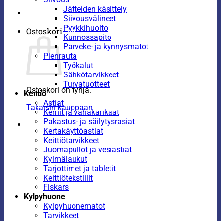
Jätteiden käsittely
Siivousvälineet
Pyykkihuolto
Ostoskori
Kunnossapito
Parveke- ja kynnysmatot
Pienrauta
Työkalut
Sähkötarvikkeet
Turvatuotteet
Ostoskori on tyhjä.
Keittiö
Astiat
Takaisin kauppaan
Kernit ja vahakankaat
Pakastus- ja säilytysrasiat
Kertakäyttöastiat
Keittiötarvikkeet
Juomapullot ja vesiastiat
Kylmälaukut
Tarjottimet ja tabletit
Keittiötekstiilit
Fiskars
Kylpyhuone
Kylpyhuonematot
Tarvikkeet