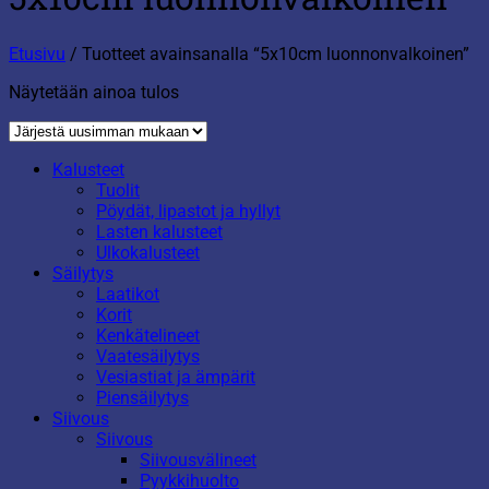
Etusivu
/
Tuotteet avainsanalla “5x10cm luonnonvalkoinen”
Näytetään ainoa tulos
Kalusteet
Tuolit
Pöydät, lipastot ja hyllyt
Lasten kalusteet
Ulkokalusteet
Säilytys
Laatikot
Korit
Kenkätelineet
Vaatesäilytys
Vesiastiat ja ämpärit
Piensäilytys
Siivous
Siivous
Siivousvälineet
Pyykkihuolto