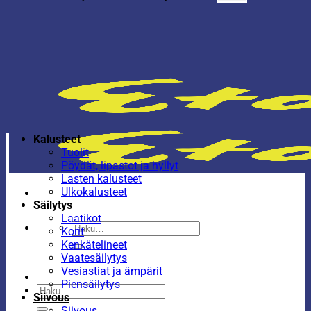
Kalusteet
Tuolit
Pöydät, lipastot ja hyllyt
Lasten kalusteet
Ulkokalusteet
Säilytys
Laatikot
Etsi:
Korit
Kenkätelineet
Vaatesäilytys
Vesiastiat ja ämpärit
Piensäilytys
Etsi:
Siivous
Siivous