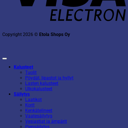
Copyright 2026 ©
Etola Shops Oy
Kalusteet
Tuolit
Pöydät, lipastot ja hyllyt
Lasten kalusteet
Ulkokalusteet
Säilytys
Laatikot
Korit
Kenkätelineet
Vaatesäilytys
Vesiastiat ja ämpärit
Piensäilytys