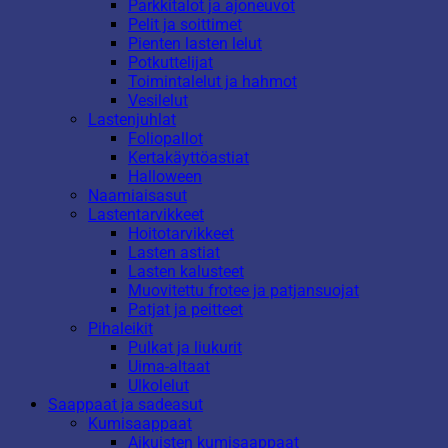
Parkkitalot ja ajoneuvot
Pelit ja soittimet
Pienten lasten lelut
Potkuttelijat
Toimintalelut ja hahmot
Vesilelut
Lastenjuhlat
Foliopallot
Kertakäyttöastiat
Halloween
Naamiaisasut
Lastentarvikkeet
Hoitotarvikkeet
Lasten astiat
Lasten kalusteet
Muovitettu frotee ja patjansuojat
Patjat ja peitteet
Pihaleikit
Pulkat ja liukurit
Uima-altaat
Ulkolelut
Saappaat ja sadeasut
Kumisaappaat
Aikuisten kumisaappaat