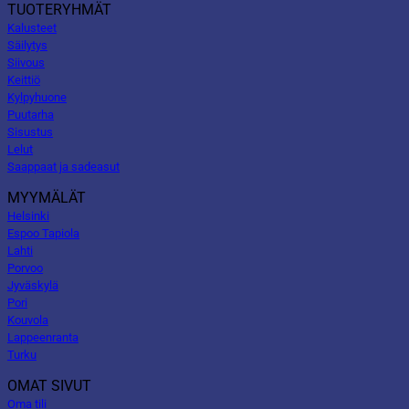
TUOTERYHMÄT
Kalusteet
Säilytys
Siivous
Keittiö
Kylpyhuone
Puutarha
Sisustus
Lelut
Saappaat ja sadeasut
MYYMÄLÄT
Helsinki
Espoo Tapiola
Lahti
Porvoo
Jyväskylä
Pori
Kouvola
Lappeenranta
Turku
OMAT SIVUT
Oma tili