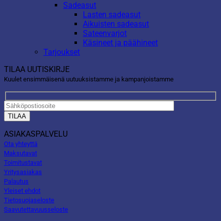
Sadeasut
Lasten sadeasut
Aikuisten sadeasut
Sateenvarjot
Käsineet ja päähineet
Tarjoukset
TILAA UUTISKIRJE
Kuulet ensimmäisenä uutuuksistamme ja kampanjoistamme
ASIAKASPALVELU
Ota yhteyttä
Maksutavat
Toimitustavat
Yritysasiakas
Palautus
Yleiset ehdot
Tietosuojaseloste
Saavutettavuusseloste