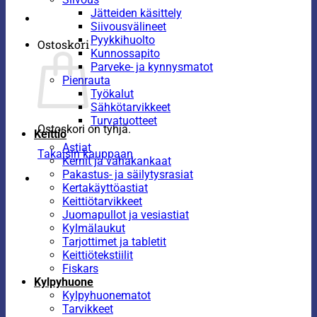
Jätteiden käsittely
Siivousvälineet
Pyykkihuolto
Ostoskori
Kunnossapito
Parveke- ja kynnysmatot
Pienrauta
Työkalut
Sähkötarvikkeet
Turvatuotteet
Ostoskori on tyhjä.
Keittiö
Astiat
Takaisin kauppaan
Kernit ja vahakankaat
Pakastus- ja säilytysrasiat
Kertakäyttöastiat
Keittiötarvikkeet
Juomapullot ja vesiastiat
Kylmälaukut
Tarjottimet ja tabletit
Keittiötekstiilit
Fiskars
Kylpyhuone
Kylpyhuonematot
Tarvikkeet