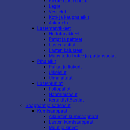
Pienten lasten lelut
Legot
Vesilelut
Koti- ja kauppaleikit
Askartelu
Lastentarvikkeet
Hoitotarvikkeet
Patjat ja peitteet
Lasten astiat
Lasten kalusteet
Muovitettu frotee ja patjansuojat
Pihaleikit
Pulkat ja liukurit
Ulkolelut
Uima-altaat
Lastenjuhlat
Foliopallot
Naamiaisasut
Kertakäyttöastiat
Saappaat ja sadeasut
Kumisaappaat
Aikuisten kumisaappaat
Lasten kumisaappaat
Muut jalkineet