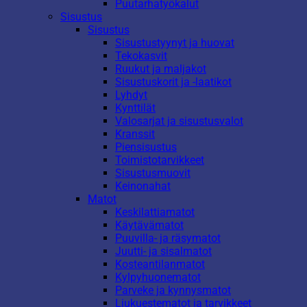
Puutarhatyökalut
Sisustus
Sisustus
Sisustustyynyt ja huovat
Tekokasvit
Ruukut ja maljakot
Sisustuskorit ja -laatikot
Lyhdyt
Kynttilät
Valosarjat ja sisustusvalot
Kranssit
Piensisustus
Toimistotarvikkeet
Sisustusmuovit
Keinonahat
Matot
Keskilattiamatot
Käytävämatot
Puuvilla- ja räsymatot
Juutti- ja sisalmatot
Kosteantilanmatot
Kylpyhuonematot
Parveke ja kynnysmatot
Liukuestematot ja tarvikkeet