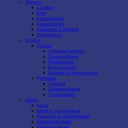
Säilytys
Laatikot
Korit
Kenkätelineet
Vaatesäilytys
Vesiastiat ja ämpärit
Piensäilytys
Siivous
Siivous
Jätteiden käsittely
Siivousvälineet
Pyykkihuolto
Kunnossapito
Parveke- ja kynnysmatot
Pienrauta
Työkalut
Sähkötarvikkeet
Turvatuotteet
Keittiö
Astiat
Kernit ja vahakankaat
Pakastus- ja säilytysrasiat
Kertakäyttöastiat
Keittiötarvikkeet