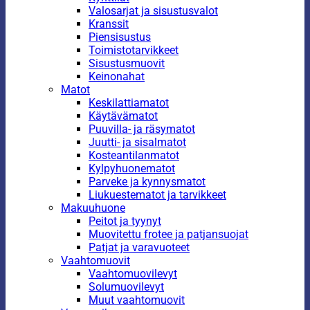
Valosarjat ja sisustusvalot
Kranssit
Piensisustus
Toimistotarvikkeet
Sisustusmuovit
Keinonahat
Matot
Keskilattiamatot
Käytävämatot
Puuvilla- ja räsymatot
Juutti- ja sisalmatot
Kosteantilanmatot
Kylpyhuonematot
Parveke ja kynnysmatot
Liukuestematot ja tarvikkeet
Makuuhuone
Peitot ja tyynyt
Muovitettu frotee ja patjansuojat
Patjat ja varavuoteet
Vaahtomuovit
Vaahtomuovilevyt
Solumuovilevyt
Muut vaahtomuovit