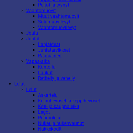
Peitot ja tyynyt
Vaahtomuovit
Muut vaahtomuovit
Solumuovilevyt
Vaahtomuovilevyt
Joulu
Juhlat
Lahjaideat
Juhlatarvikkeet
Pääsiäinen
Vapaa-aika
Kuntoilu
Laukut
Retkeily ja veneily
Lelut
Lelut
Askartelu
Keinuhevoset ja keppihevoset
Koti- ja kauppaleikit
Legot
Pehmolelut
Nuket ja nukenvaunut
Nukkekodit