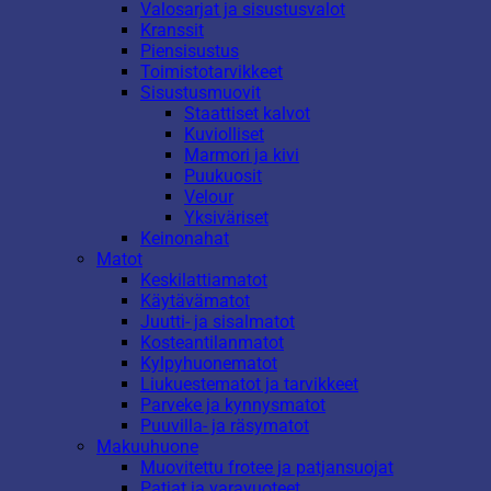
Valosarjat ja sisustusvalot
Kranssit
Piensisustus
Toimistotarvikkeet
Sisustusmuovit
Staattiset kalvot
Kuviolliset
Marmori ja kivi
Puukuosit
Velour
Yksiväriset
Keinonahat
Matot
Keskilattiamatot
Käytävämatot
Juutti- ja sisalmatot
Kosteantilanmatot
Kylpyhuonematot
Liukuestematot ja tarvikkeet
Parveke ja kynnysmatot
Puuvilla- ja räsymatot
Makuuhuone
Muovitettu frotee ja patjansuojat
Patjat ja varavuoteet