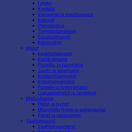
Lyhdyt
Kynttilät
Valosarjat ja sisustusvalot
Kranssit
Piensisustus
Toimistotarvikkeet
Sisustusmuovit
Keinonahat
Matot
Keskilattiamatot
Käytävämatot
Puuvilla- ja räsymatot
Juutti- ja sisalmatot
Kosteantilanmatot
Kylpyhuonematot
Parveke ja kynnysmatot
Liukuestematot ja tarvikkeet
Makuuhuone
Peitot ja tyynyt
Muovitettu frotee ja patjansuojat
Patjat ja varavuoteet
Vaahtomuovit
Vaahtomuovilevyt