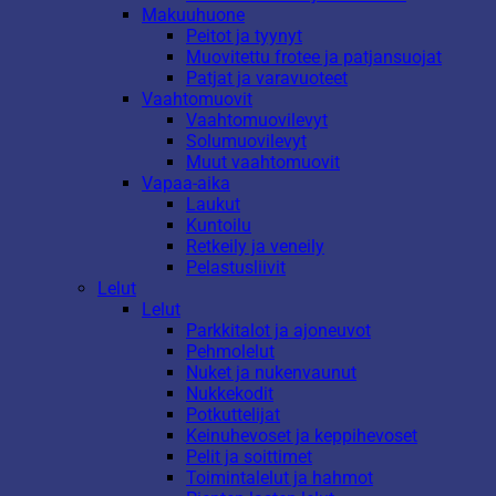
Makuuhuone
Peitot ja tyynyt
Muovitettu frotee ja patjansuojat
Patjat ja varavuoteet
Vaahtomuovit
Vaahtomuovilevyt
Solumuovilevyt
Muut vaahtomuovit
Vapaa-aika
Laukut
Kuntoilu
Retkeily ja veneily
Pelastusliivit
Lelut
Lelut
Parkkitalot ja ajoneuvot
Pehmolelut
Nuket ja nukenvaunut
Nukkekodit
Potkuttelijat
Keinuhevoset ja keppihevoset
Pelit ja soittimet
Toimintalelut ja hahmot