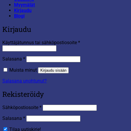
Myymälät
Kirjaudu
Blogi
Kirjaudu
Vaaditaan
Käyttäjätunnus tai sähköpostiosoite
*
Vaaditaan
Salasana
*
Muista minut
Kirjaudu sisään
Salasana unohtunut?
Rekisteröidy
Vaaditaan
Sähköpostiosoite
*
Vaaditaan
Salasana
*
Tilaa uutiskirje!