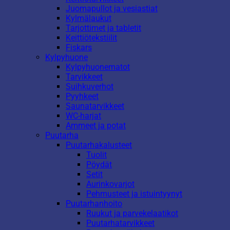
Juomapullot ja vesiastiat
Kylmälaukut
Tarjottimet ja tabletit
Keittiötekstiilit
Fiskars
Kylpyhuone
Kylpyhuonematot
Tarvikkeet
Suihkuverhot
Pyyhkeet
Saunatarvikkeet
WC-harjat
Ammeet ja potat
Puutarha
Puutarhakalusteet
Tuolit
Pöydät
Setit
Aurinkovarjot
Pehmusteet ja istuintyynyt
Puutarhanhoito
Ruukut ja parvekelaatikot
Puutarhatarvikkeet