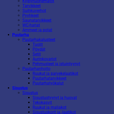
Kylpyhuonematot
Tarvikkeet
Suihkuverhot
Pyyhkeet
Saunatarvikkeet
WC-harjat
Ammeet ja potat
Puutarha
Puutarhakalusteet
Tuolit
Pöydät
Setit
Aurinkovarjot
Pehmusteet ja istuintyynyt
Puutarhanhoito
Ruukut ja parvekelaatikot
Puutarhatarvikkeet
Puutarhatyökalut
Sisustus
Sisustus
Sisustustyynyt ja huovat
Tekokasvit
Ruukut ja maljakot
Sisustuskorit ja -laatikot