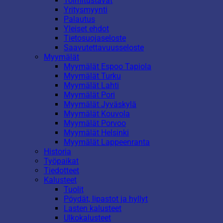
Toimitustavat
Yritysmyynti
Palautus
Yleiset ehdot
Tietosuojaseloste
Saavutettavuusseloste
Myymälät
Myymälät Espoo Tapiola
Myymälät Turku
Myymälät Lahti
Myymälät Pori
Myymälät Jyväskylä
Myymälät Kouvola
Myymälät Porvoo
Myymälät Helsinki
Myymälät Lappeenranta
Historia
Työpaikat
Tiedotteet
Kalusteet
Tuolit
Pöydät, lipastot ja hyllyt
Lasten kalusteet
Ulkokalusteet