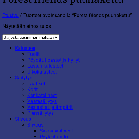
Etusivu
/
Tuotteet avainsanalla “Forest friends puuhakettu”
Näytetään ainoa tulos
Kalusteet
Tuolit
Pöydät, lipastot ja hyllyt
Lasten kalusteet
Ulkokalusteet
Säilytys
Laatikot
Korit
Kenkätelineet
Vaatesäilytys
Vesiastiat ja ämpärit
Piensäilytys
Siivous
Siivous
Siivousvälineet
Pyykkihuolto