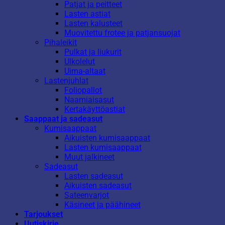
Patjat ja peitteet
Lasten astiat
Lasten kalusteet
Muovitettu frotee ja patjansuojat
Pihaleikit
Pulkat ja liukurit
Ulkolelut
Uima-altaat
Lastenjuhlat
Foliopallot
Naamiaisasut
Kertakäyttöastiat
Saappaat ja sadeasut
Kumisaappaat
Aikuisten kumisaappaat
Lasten kumisaappaat
Muut jalkineet
Sadeasut
Lasten sadeasut
Aikuisten sadeasut
Sateenvarjot
Käsineet ja päähineet
Tarjoukset
Uutiskirje