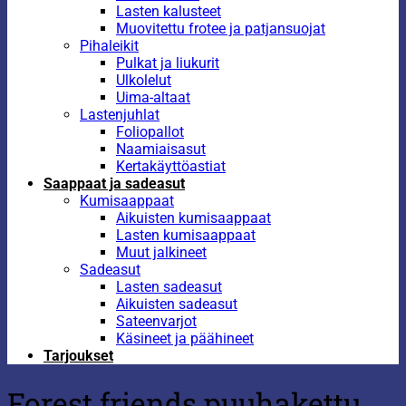
Lasten kalusteet
Muovitettu frotee ja patjansuojat
Pihaleikit
Pulkat ja liukurit
Ulkolelut
Uima-altaat
Lastenjuhlat
Foliopallot
Naamiaisasut
Kertakäyttöastiat
Saappaat ja sadeasut
Kumisaappaat
Aikuisten kumisaappaat
Lasten kumisaappaat
Muut jalkineet
Sadeasut
Lasten sadeasut
Aikuisten sadeasut
Sateenvarjot
Käsineet ja päähineet
Tarjoukset
Forest friends puuhakettu