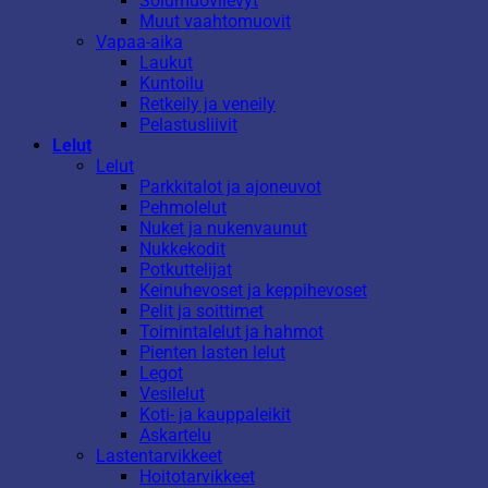
Solumuovilevyt
Muut vaahtomuovit
Vapaa-aika
Laukut
Kuntoilu
Retkeily ja veneily
Pelastusliivit
Lelut
Lelut
Parkkitalot ja ajoneuvot
Pehmolelut
Nuket ja nukenvaunut
Nukkekodit
Potkuttelijat
Keinuhevoset ja keppihevoset
Pelit ja soittimet
Toimintalelut ja hahmot
Pienten lasten lelut
Legot
Vesilelut
Koti- ja kauppaleikit
Askartelu
Lastentarvikkeet
Hoitotarvikkeet