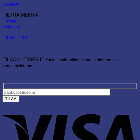
Toivelista
TIETOA MEISTÄ
Historia
Työpaikat
TIEDOTTEET
TILAA UUTISKIRJE
Kuulet ensimmäisenä uutuuksistamme ja
kampanjoistamme
V