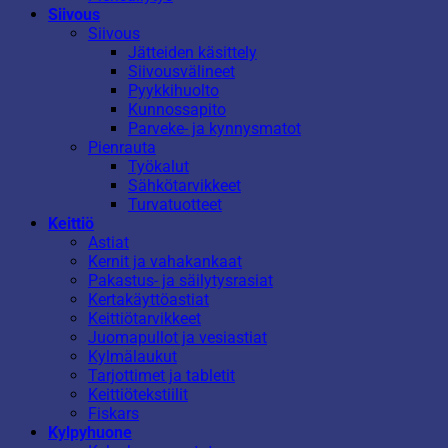
Siivous
Siivous
Jätteiden käsittely
Siivousvälineet
Pyykkihuolto
Kunnossapito
Parveke- ja kynnysmatot
Pienrauta
Työkalut
Sähkötarvikkeet
Turvatuotteet
Keittiö
Astiat
Kernit ja vahakankaat
Pakastus- ja säilytysrasiat
Kertakäyttöastiat
Keittiötarvikkeet
Juomapullot ja vesiastiat
Kylmälaukut
Tarjottimet ja tabletit
Keittiötekstiilit
Fiskars
Kylpyhuone