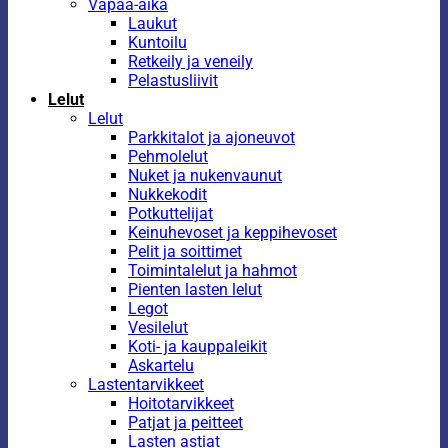
Vapaa-aika
Laukut
Kuntoilu
Retkeily ja veneily
Pelastusliivit
Lelut
Lelut
Parkkitalot ja ajoneuvot
Pehmolelut
Nuket ja nukenvaunut
Nukkekodit
Potkuttelijat
Keinuhevoset ja keppihevoset
Pelit ja soittimet
Toimintalelut ja hahmot
Pienten lasten lelut
Legot
Vesilelut
Koti- ja kauppaleikit
Askartelu
Lastentarvikkeet
Hoitotarvikkeet
Patjat ja peitteet
Lasten astiat