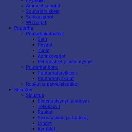
Pyyhkeet
Ammeet ja potat
Saunatarvikkeet
Suihkuverhot
WC-harjat
Puutarha
Puutarhakalusteet
Setit
Pöydät
Tuolit
Aurinkovarjot
Pehmusteet ja istuintyynyt
Puutarhanhoito
Puutarhatarvikkeet
Puutarhatyökalut
Ruukut ja parvekelaatikot
Sisustus
Sisustus
Sisustustyynyt ja huovat
Tekokasvit
Ruukut
Sisustuskorit ja -laatikot
Lyhdyt
Kynttilät