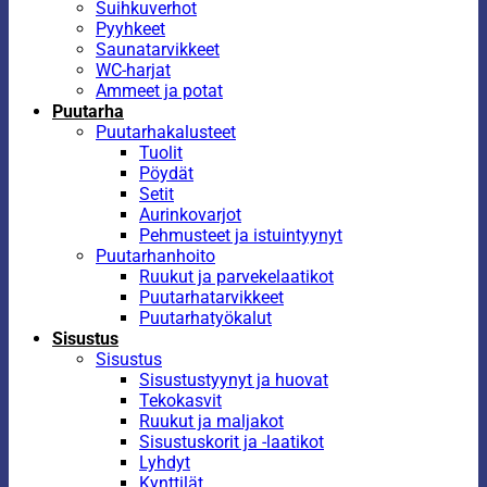
Suihkuverhot
Pyyhkeet
Saunatarvikkeet
WC-harjat
Ammeet ja potat
Puutarha
Puutarhakalusteet
Tuolit
Pöydät
Setit
Aurinkovarjot
Pehmusteet ja istuintyynyt
Puutarhanhoito
Ruukut ja parvekelaatikot
Puutarhatarvikkeet
Puutarhatyökalut
Sisustus
Sisustus
Sisustustyynyt ja huovat
Tekokasvit
Ruukut ja maljakot
Sisustuskorit ja -laatikot
Lyhdyt
Kynttilät