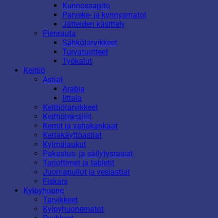
Kunnossapito
Parveke- ja kynnysmatot
Jätteiden käsittely
Pienrauta
Sähkötarvikkeet
Turvatuotteet
Työkalut
Keittiö
Astiat
Arabia
Iittala
Keittiötarvikkeet
Keittiötekstiilit
Kernit ja vahakankaat
Kertakäyttöastiat
Kylmälaukut
Pakastus- ja säilytysrasiat
Tarjottimet ja tabletit
Juomapullot ja vesiastiat
Fiskars
Kylpyhuone
Tarvikkeet
Kylpyhuonematot