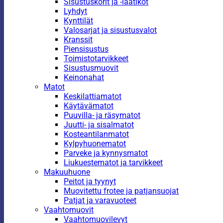
Sisustuskorit ja -laatikot
Lyhdyt
Kynttilät
Valosarjat ja sisustusvalot
Kranssit
Piensisustus
Toimistotarvikkeet
Sisustusmuovit
Keinonahat
Matot
Keskilattiamatot
Käytävämatot
Puuvilla- ja räsymatot
Juutti- ja sisalmatot
Kosteantilanmatot
Kylpyhuonematot
Parveke ja kynnysmatot
Liukuestematot ja tarvikkeet
Makuuhuone
Peitot ja tyynyt
Muovitettu frotee ja patjansuojat
Patjat ja varavuoteet
Vaahtomuovit
Vaahtomuovilevyt