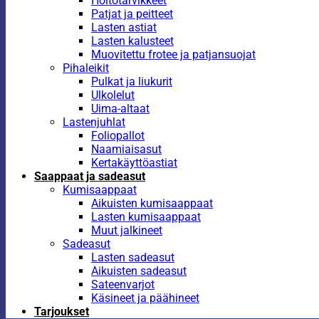
Hoitotarvikkeet
Patjat ja peitteet
Lasten astiat
Lasten kalusteet
Muovitettu frotee ja patjansuojat
Pihaleikit
Pulkat ja liukurit
Ulkolelut
Uima-altaat
Lastenjuhlat
Foliopallot
Naamiaisasut
Kertakäyttöastiat
Saappaat ja sadeasut
Kumisaappaat
Aikuisten kumisaappaat
Lasten kumisaappaat
Muut jalkineet
Sadeasut
Lasten sadeasut
Aikuisten sadeasut
Sateenvarjot
Käsineet ja päähineet
Tarjoukset