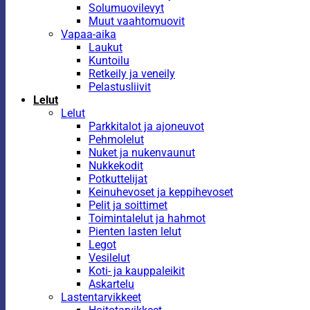
Solumuovilevyt
Muut vaahtomuovit
Vapaa-aika
Laukut
Kuntoilu
Retkeily ja veneily
Pelastusliivit
Lelut
Lelut
Parkkitalot ja ajoneuvot
Pehmolelut
Nuket ja nukenvaunut
Nukkekodit
Potkuttelijat
Keinuhevoset ja keppihevoset
Pelit ja soittimet
Toimintalelut ja hahmot
Pienten lasten lelut
Legot
Vesilelut
Koti- ja kauppaleikit
Askartelu
Lastentarvikkeet