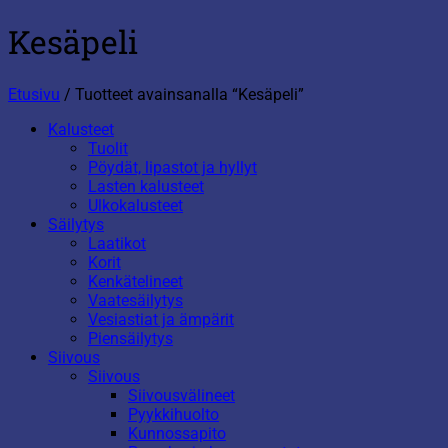
Kesäpeli
Etusivu
/
Tuotteet avainsanalla “Kesäpeli”
Kalusteet
Tuolit
Pöydät, lipastot ja hyllyt
Lasten kalusteet
Ulkokalusteet
Säilytys
Laatikot
Korit
Kenkätelineet
Vaatesäilytys
Vesiastiat ja ämpärit
Piensäilytys
Siivous
Siivous
Siivousvälineet
Pyykkihuolto
Kunnossapito