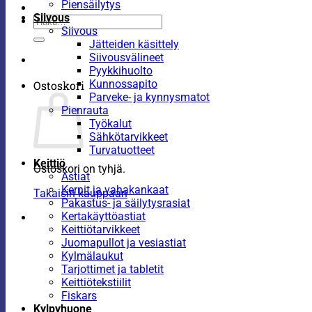
Piensäilytys
Siivous
Etsi:
Siivous
Jätteiden käsittely
Siivousvälineet
Pyykkihuolto
Kunnossapito
Ostoskori
Parveke- ja kynnysmatot
Pienrauta
Työkalut
Sähkötarvikkeet
Turvatuotteet
Keittiö
Ostoskori on tyhjä.
Astiat
Kernit ja vahakankaat
Takaisin kauppaan
Pakastus- ja säilytysrasiat
Kertakäyttöastiat
Keittiötarvikkeet
Juomapullot ja vesiastiat
Kylmälaukut
Tarjottimet ja tabletit
Keittiötekstiilit
Fiskars
Kylpyhuone