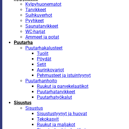
Kylpyhuonematot
Tarvikkeet
Suihkuverhot
Pyyhkeet
Saunatarvikkeet
WC-harjat
Ammeet ja potat
Puutarha
Puutarhakalusteet
Tuolit
Pöydät
Setit
Aurinkovarjot
Pehmusteet ja istuintyynyt
Puutarhanhoito
Ruukut ja parvekelaatikot
Puutarhatarvikkeet
Puutarhatyökalut
Sisustus
Sisustus
Sisustustyynyt ja huovat
Tekokasvit
Ruukut ja maljakot