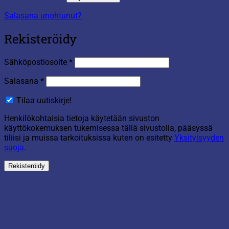
Salasana unohtunut?
Rekisteröidy
Vaaditaan
Sähköpostiosoite
*
Vaaditaan
Salasana
*
Tilaa uutiskirje!
Henkilökohtaisia tietoja käytetään sivuston
käyttökokemuksen tukemisessa tällä sivustolla, pääsyssä
tiliisi ja muissa tarkoituksissa kuten on esitetty
Yksityisyyden
suoja
.
Rekisteröidy