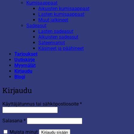
Kumisaappaat
Aikuisten kumisaappaat
Lasten kumisaappaat
Muut jalkineet
Sadeasut
Lasten sadeasut
Aikuisten sadeasut
Sateenvarjot
Käsineet ja päähineet
Tarjoukset
Uutiskirje
Myymälät
Kirjaudu
Blogi
Kirjaudu
Vaaditaan
Käyttäjätunnus tai sähköpostiosoite
*
Vaaditaan
Salasana
*
Muista minut
Kirjaudu sisään