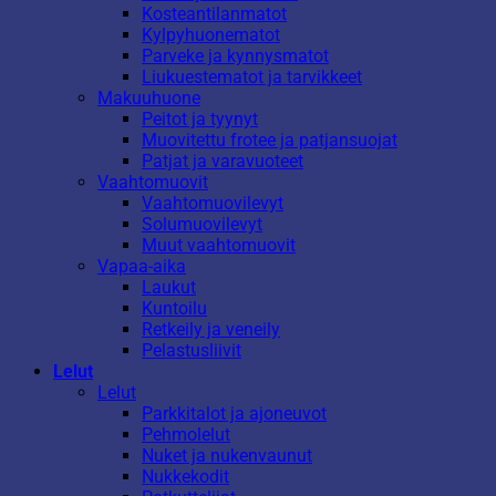
Kosteantilanmatot
Kylpyhuonematot
Parveke ja kynnysmatot
Liukuestematot ja tarvikkeet
Makuuhuone
Peitot ja tyynyt
Muovitettu frotee ja patjansuojat
Patjat ja varavuoteet
Vaahtomuovit
Vaahtomuovilevyt
Solumuovilevyt
Muut vaahtomuovit
Vapaa-aika
Laukut
Kuntoilu
Retkeily ja veneily
Pelastusliivit
Lelut
Lelut
Parkkitalot ja ajoneuvot
Pehmolelut
Nuket ja nukenvaunut
Nukkekodit