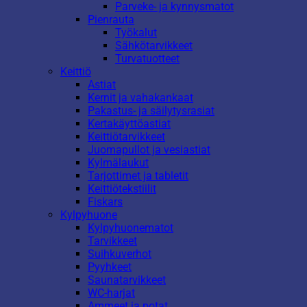
Parveke- ja kynnysmatot
Pienrauta
Työkalut
Sähkötarvikkeet
Turvatuotteet
Keittiö
Astiat
Kernit ja vahakankaat
Pakastus- ja säilytysrasiat
Kertakäyttöastiat
Keittiötarvikkeet
Juomapullot ja vesiastiat
Kylmälaukut
Tarjottimet ja tabletit
Keittiötekstiilit
Fiskars
Kylpyhuone
Kylpyhuonematot
Tarvikkeet
Suihkuverhot
Pyyhkeet
Saunatarvikkeet
WC-harjat
Ammeet ja potat