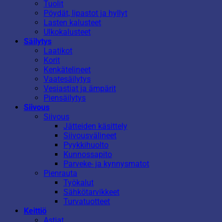
Tuolit
Pöydät, lipastot ja hyllyt
Lasten kalusteet
Ulkokalusteet
Säilytys
Laatikot
Korit
Kenkätelineet
Vaatesäilytys
Vesiastiat ja ämpärit
Piensäilytys
Siivous
Siivous
Jätteiden käsittely
Siivousvälineet
Pyykkihuolto
Kunnossapito
Parveke- ja kynnysmatot
Pienrauta
Työkalut
Sähkötarvikkeet
Turvatuotteet
Keittiö
Astiat