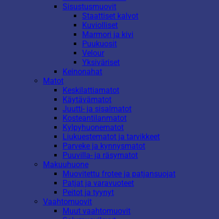
Sisustusmuovit
Staattiset kalvot
Kuviolliset
Marmori ja kivi
Puukuosit
Velour
Yksiväriset
Keinonahat
Matot
Keskilattiamatot
Käytävämatot
Juutti- ja sisalmatot
Kosteantilanmatot
Kylpyhuonematot
Liukuestematot ja tarvikkeet
Parveke ja kynnysmatot
Puuvilla- ja räsymatot
Makuuhuone
Muovitettu frotee ja patjansuojat
Patjat ja varavuoteet
Peitot ja tyynyt
Vaahtomuovit
Muut vaahtomuovit