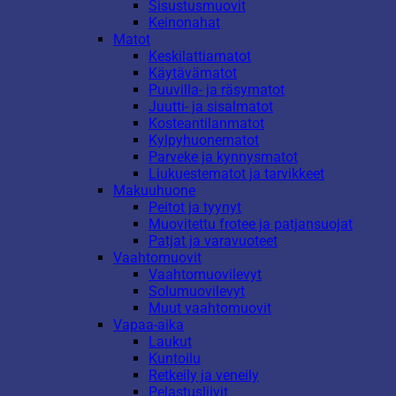
Sisustusmuovit
Keinonahat
Matot
Keskilattiamatot
Käytävämatot
Puuvilla- ja räsymatot
Juutti- ja sisalmatot
Kosteantilanmatot
Kylpyhuonematot
Parveke ja kynnysmatot
Liukuestematot ja tarvikkeet
Makuuhuone
Peitot ja tyynyt
Muovitettu frotee ja patjansuojat
Patjat ja varavuoteet
Vaahtomuovit
Vaahtomuovilevyt
Solumuovilevyt
Muut vaahtomuovit
Vapaa-aika
Laukut
Kuntoilu
Retkeily ja veneily
Pelastusliivit