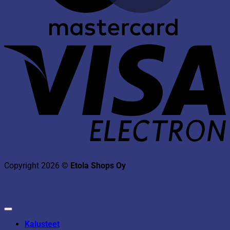
V
E
Copyright 2026 ©
Etola Shops Oy
Kalusteet