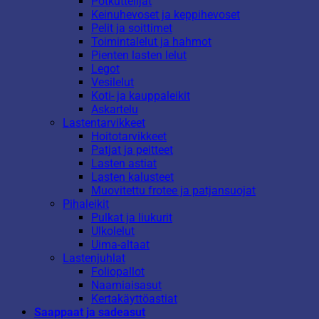
Potkuttelijat
Keinuhevoset ja keppihevoset
Pelit ja soittimet
Toimintalelut ja hahmot
Pienten lasten lelut
Legot
Vesilelut
Koti- ja kauppaleikit
Askartelu
Lastentarvikkeet
Hoitotarvikkeet
Patjat ja peitteet
Lasten astiat
Lasten kalusteet
Muovitettu frotee ja patjansuojat
Pihaleikit
Pulkat ja liukurit
Ulkolelut
Uima-altaat
Lastenjuhlat
Foliopallot
Naamiaisasut
Kertakäyttöastiat
Saappaat ja sadeasut