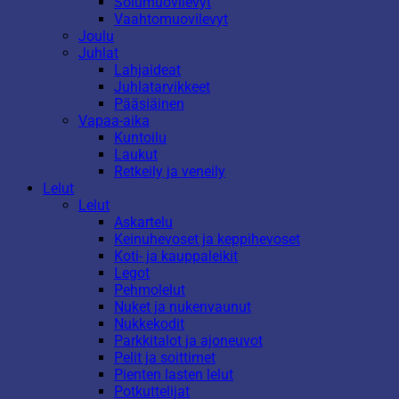
Solumuovilevyt
Vaahtomuovilevyt
Joulu
Juhlat
Lahjaideat
Juhlatarvikkeet
Pääsiäinen
Vapaa-aika
Kuntoilu
Laukut
Retkeily ja veneily
Lelut
Lelut
Askartelu
Keinuhevoset ja keppihevoset
Koti- ja kauppaleikit
Legot
Pehmolelut
Nuket ja nukenvaunut
Nukkekodit
Parkkitalot ja ajoneuvot
Pelit ja soittimet
Pienten lasten lelut
Potkuttelijat