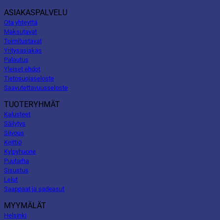
ASIAKASPALVELU
Ota yhteyttä
Maksutavat
Toimitustavat
Yritysasiakas
Palautus
Yleiset ehdot
Tietosuojaseloste
Saavutettavuusseloste
TUOTERYHMÄT
Kalusteet
Säilytys
Siivous
Keittiö
Kylpyhuone
Puutarha
Sisustus
Lelut
Saappaat ja sadeasut
MYYMÄLÄT
Helsinki