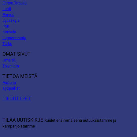
Espoo Tapiola
Lahti
Porvoo
Jyväskylä
Pori
Kouvola
Lappeenranta
Turku
OMAT SIVUT
Oma tili
Toivelista
TIETOA MEISTÄ
Historia
Työpaikat
TIEDOTTEET
TILAA UUTISKIRJE
Kuulet ensimmäisenä uutuuksistamme ja
kampanjoistamme