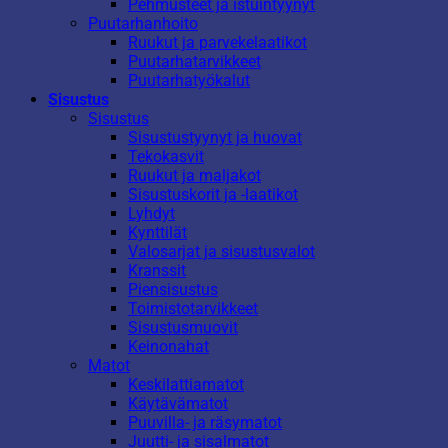
Pehmusteet ja istuintyynyt
Puutarhanhoito
Ruukut ja parvekelaatikot
Puutarhatarvikkeet
Puutarhatyökalut
Sisustus
Sisustus
Sisustustyynyt ja huovat
Tekokasvit
Ruukut ja maljakot
Sisustuskorit ja -laatikot
Lyhdyt
Kynttilät
Valosarjat ja sisustusvalot
Kranssit
Piensisustus
Toimistotarvikkeet
Sisustusmuovit
Keinonahat
Matot
Keskilattiamatot
Käytävämatot
Puuvilla- ja räsymatot
Juutti- ja sisalmatot