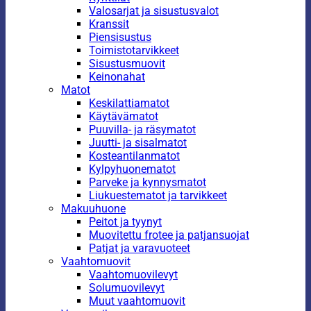
Valosarjat ja sisustusvalot
Kranssit
Piensisustus
Toimistotarvikkeet
Sisustusmuovit
Keinonahat
Matot
Keskilattiamatot
Käytävämatot
Puuvilla- ja räsymatot
Juutti- ja sisalmatot
Kosteantilanmatot
Kylpyhuonematot
Parveke ja kynnysmatot
Liukuestematot ja tarvikkeet
Makuuhuone
Peitot ja tyynyt
Muovitettu frotee ja patjansuojat
Patjat ja varavuoteet
Vaahtomuovit
Vaahtomuovilevyt
Solumuovilevyt
Muut vaahtomuovit