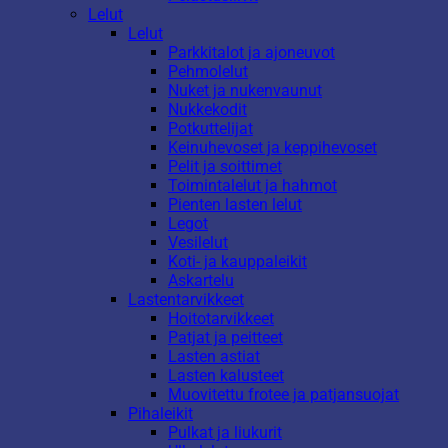
Lelut
Lelut
Parkkitalot ja ajoneuvot
Pehmolelut
Nuket ja nukenvaunut
Nukkekodit
Potkuttelijat
Keinuhevoset ja keppihevoset
Pelit ja soittimet
Toimintalelut ja hahmot
Pienten lasten lelut
Legot
Vesilelut
Koti- ja kauppaleikit
Askartelu
Lastentarvikkeet
Hoitotarvikkeet
Patjat ja peitteet
Lasten astiat
Lasten kalusteet
Muovitettu frotee ja patjansuojat
Pihaleikit
Pulkat ja liukurit