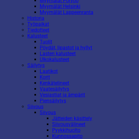
Myymälät Porvoo
Myymälät Helsinki
Myymälät Lappeenranta
Historia
Työpaikat
Tiedotteet
Kalusteet
Tuolit
Pöydät, lipastot ja hyllyt
Lasten kalusteet
Ulkokalusteet
Säilytys
Laatikot
Korit
Kenkätelineet
Vaatesäilytys
Vesiastiat ja ämpärit
Piensäilytys
Siivous
Siivous
Jätteiden käsittely
Siivousvälineet
Pyykkihuolto
Kunnossapito