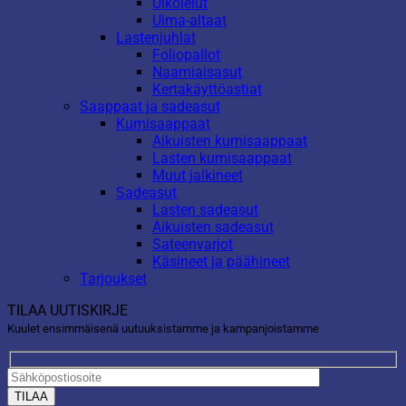
Ulkolelut
Uima-altaat
Lastenjuhlat
Foliopallot
Naamiaisasut
Kertakäyttöastiat
Saappaat ja sadeasut
Kumisaappaat
Aikuisten kumisaappaat
Lasten kumisaappaat
Muut jalkineet
Sadeasut
Lasten sadeasut
Aikuisten sadeasut
Sateenvarjot
Käsineet ja päähineet
Tarjoukset
TILAA UUTISKIRJE
Kuulet ensimmäisenä uutuuksistamme ja kampanjoistamme