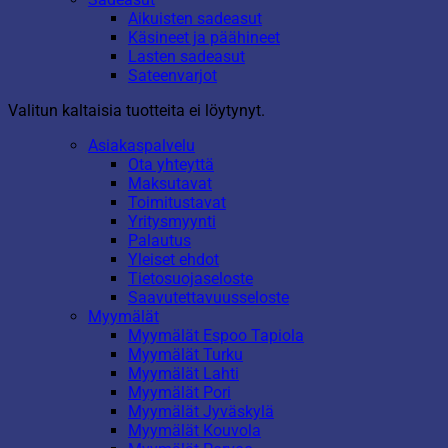
Aikuisten sadeasut
Käsineet ja päähineet
Lasten sadeasut
Sateenvarjot
Valitun kaltaisia tuotteita ei löytynyt.
Asiakaspalvelu
Ota yhteyttä
Maksutavat
Toimitustavat
Yritysmyynti
Palautus
Yleiset ehdot
Tietosuojaseloste
Saavutettavuusseloste
Myymälät
Myymälät Espoo Tapiola
Myymälät Turku
Myymälät Lahti
Myymälät Pori
Myymälät Jyväskylä
Myymälät Kouvola