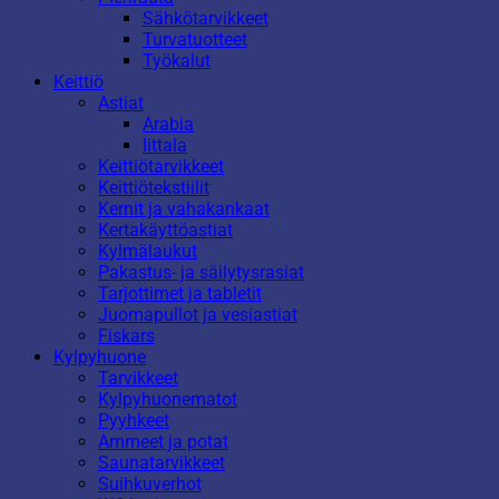
Sähkötarvikkeet
Turvatuotteet
Työkalut
Keittiö
Astiat
Arabia
Iittala
Keittiötarvikkeet
Keittiötekstiilit
Kernit ja vahakankaat
Kertakäyttöastiat
Kylmälaukut
Pakastus- ja säilytysrasiat
Tarjottimet ja tabletit
Juomapullot ja vesiastiat
Fiskars
Kylpyhuone
Tarvikkeet
Kylpyhuonematot
Pyyhkeet
Ammeet ja potat
Saunatarvikkeet
Suihkuverhot