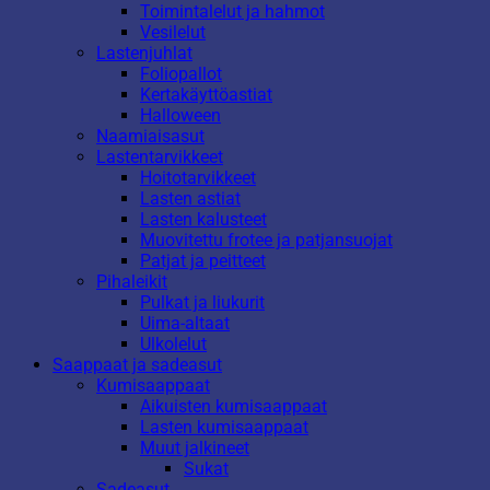
Toimintalelut ja hahmot
Vesilelut
Lastenjuhlat
Foliopallot
Kertakäyttöastiat
Halloween
Naamiaisasut
Lastentarvikkeet
Hoitotarvikkeet
Lasten astiat
Lasten kalusteet
Muovitettu frotee ja patjansuojat
Patjat ja peitteet
Pihaleikit
Pulkat ja liukurit
Uima-altaat
Ulkolelut
Saappaat ja sadeasut
Kumisaappaat
Aikuisten kumisaappaat
Lasten kumisaappaat
Muut jalkineet
Sukat
Sadeasut