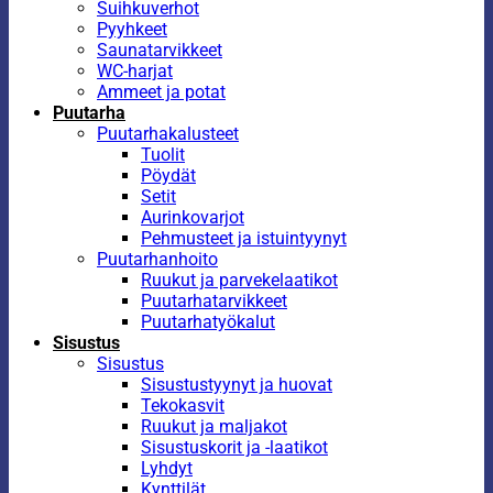
Suihkuverhot
Pyyhkeet
Saunatarvikkeet
WC-harjat
Ammeet ja potat
Puutarha
Puutarhakalusteet
Tuolit
Pöydät
Setit
Aurinkovarjot
Pehmusteet ja istuintyynyt
Puutarhanhoito
Ruukut ja parvekelaatikot
Puutarhatarvikkeet
Puutarhatyökalut
Sisustus
Sisustus
Sisustustyynyt ja huovat
Tekokasvit
Ruukut ja maljakot
Sisustuskorit ja -laatikot
Lyhdyt
Kynttilät