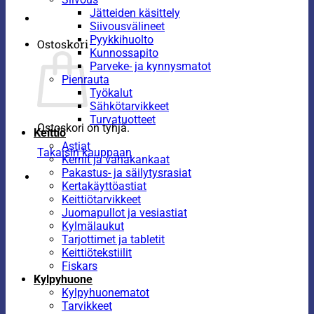
Jätteiden käsittely
Siivousvälineet
Pyykkihuolto
Ostoskori
Kunnossapito
Parveke- ja kynnysmatot
Pienrauta
Työkalut
Sähkötarvikkeet
Turvatuotteet
Ostoskori on tyhjä.
Keittiö
Astiat
Takaisin kauppaan
Kernit ja vahakankaat
Pakastus- ja säilytysrasiat
Kertakäyttöastiat
Keittiötarvikkeet
Juomapullot ja vesiastiat
Kylmälaukut
Tarjottimet ja tabletit
Keittiötekstiilit
Fiskars
Kylpyhuone
Kylpyhuonematot
Tarvikkeet