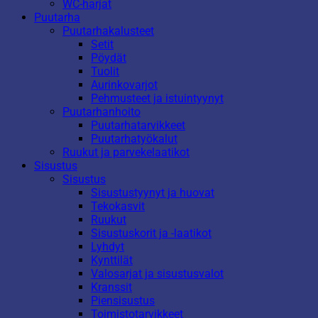
WC-harjat
Puutarha
Puutarhakalusteet
Setit
Pöydät
Tuolit
Aurinkovarjot
Pehmusteet ja istuintyynyt
Puutarhanhoito
Puutarhatarvikkeet
Puutarhatyökalut
Ruukut ja parvekelaatikot
Sisustus
Sisustus
Sisustustyynyt ja huovat
Tekokasvit
Ruukut
Sisustuskorit ja -laatikot
Lyhdyt
Kynttilät
Valosarjat ja sisustusvalot
Kranssit
Piensisustus
Toimistotarvikkeet