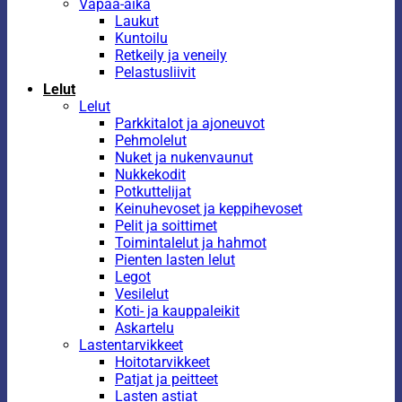
Vapaa-aika
Laukut
Kuntoilu
Retkeily ja veneily
Pelastusliivit
Lelut
Lelut
Parkkitalot ja ajoneuvot
Pehmolelut
Nuket ja nukenvaunut
Nukkekodit
Potkuttelijat
Keinuhevoset ja keppihevoset
Pelit ja soittimet
Toimintalelut ja hahmot
Pienten lasten lelut
Legot
Vesilelut
Koti- ja kauppaleikit
Askartelu
Lastentarvikkeet
Hoitotarvikkeet
Patjat ja peitteet
Lasten astiat