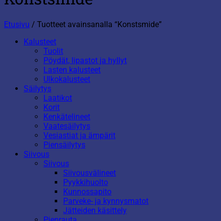
Etusivu
/
Tuotteet avainsanalla “Konstsmide”
Kalusteet
Tuolit
Pöydät, lipastot ja hyllyt
Lasten kalusteet
Ulkokalusteet
Säilytys
Laatikot
Korit
Kenkätelineet
Vaatesäilytys
Vesiastiat ja ämpärit
Piensäilytys
Siivous
Siivous
Siivousvälineet
Pyykkihuolto
Kunnossapito
Parveke- ja kynnysmatot
Jätteiden käsittely
Pienrauta