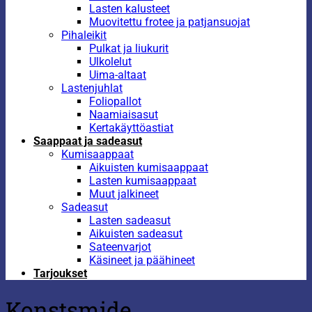
Lasten kalusteet
Muovitettu frotee ja patjansuojat
Pihaleikit
Pulkat ja liukurit
Ulkolelut
Uima-altaat
Lastenjuhlat
Foliopallot
Naamiaisasut
Kertakäyttöastiat
Saappaat ja sadeasut
Kumisaappaat
Aikuisten kumisaappaat
Lasten kumisaappaat
Muut jalkineet
Sadeasut
Lasten sadeasut
Aikuisten sadeasut
Sateenvarjot
Käsineet ja päähineet
Tarjoukset
Konstsmide