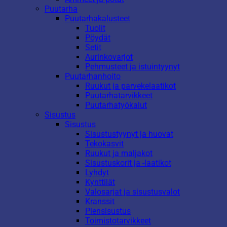
Puutarha
Puutarhakalusteet
Tuolit
Pöydät
Setit
Aurinkovarjot
Pehmusteet ja istuintyynyt
Puutarhanhoito
Ruukut ja parvekelaatikot
Puutarhatarvikkeet
Puutarhatyökalut
Sisustus
Sisustus
Sisustustyynyt ja huovat
Tekokasvit
Ruukut ja maljakot
Sisustuskorit ja -laatikot
Lyhdyt
Kynttilät
Valosarjat ja sisustusvalot
Kranssit
Piensisustus
Toimistotarvikkeet