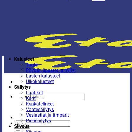
Kalusteet
Tuolit
Pöydät, lipastot ja hyllyt
Lasten kalusteet
Ulkokalusteet
Säilytys
Laatikot
Etsi:
Korit
Kenkätelineet
Vaatesäilytys
Vesiastiat ja ämpärit
Piensäilytys
Etsi:
Siivous
Siivous