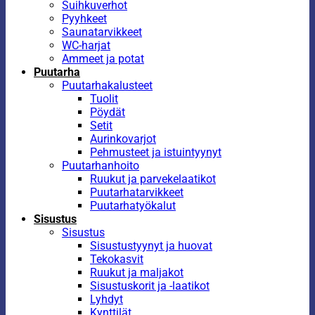
Suihkuverhot
Pyyhkeet
Saunatarvikkeet
WC-harjat
Ammeet ja potat
Puutarha
Puutarhakalusteet
Tuolit
Pöydät
Setit
Aurinkovarjot
Pehmusteet ja istuintyynyt
Puutarhanhoito
Ruukut ja parvekelaatikot
Puutarhatarvikkeet
Puutarhatyökalut
Sisustus
Sisustus
Sisustustyynyt ja huovat
Tekokasvit
Ruukut ja maljakot
Sisustuskorit ja -laatikot
Lyhdyt
Kynttilät