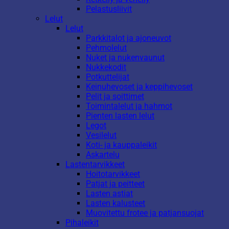
Pelastusliivit
Lelut
Lelut
Parkkitalot ja ajoneuvot
Pehmolelut
Nuket ja nukenvaunut
Nukkekodit
Potkuttelijat
Keinuhevoset ja keppihevoset
Pelit ja soittimet
Toimintalelut ja hahmot
Pienten lasten lelut
Legot
Vesilelut
Koti- ja kauppaleikit
Askartelu
Lastentarvikkeet
Hoitotarvikkeet
Patjat ja peitteet
Lasten astiat
Lasten kalusteet
Muovitettu frotee ja patjansuojat
Pihaleikit