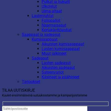
Pulkat ja liukurit
Ulkolelut
Uima-altaat
Lastenjuhlat
Foliopallot
Naamiaisasut
Kertakäyttöastiat
Saappaat ja sadeasut
Kumisaappaat
Aikuisten kumisaappaat
Lasten kumisaappaat
Muut jalkineet
Sadeasut
Lasten sadeasut
Aikuisten sadeasut
Sateenvarjot
Käsineet ja päähineet
Tarjoukset
TILAA UUTISKIRJE
Kuulet ensimmäisenä uutuuksistamme ja kampanjoistamme