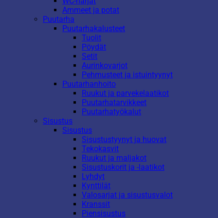
WC-harjat
Ammeet ja potat
Puutarha
Puutarhakalusteet
Tuolit
Pöydät
Setit
Aurinkovarjot
Pehmusteet ja istuintyynyt
Puutarhanhoito
Ruukut ja parvekelaatikot
Puutarhatarvikkeet
Puutarhatyökalut
Sisustus
Sisustus
Sisustustyynyt ja huovat
Tekokasvit
Ruukut ja maljakot
Sisustuskorit ja -laatikot
Lyhdyt
Kynttilät
Valosarjat ja sisustusvalot
Kranssit
Piensisustus