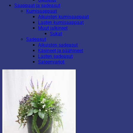
Saappaat ja sadeasut
Kumisaappaat
Aikuisten kumisaappaat
Lasten kumisaappaat
Muut jalkineet
Sukat
Sadeasut
Aikuisten sadeasut
Käsineet ja päähineet
Lasten sadeasut
Sateenvarjot