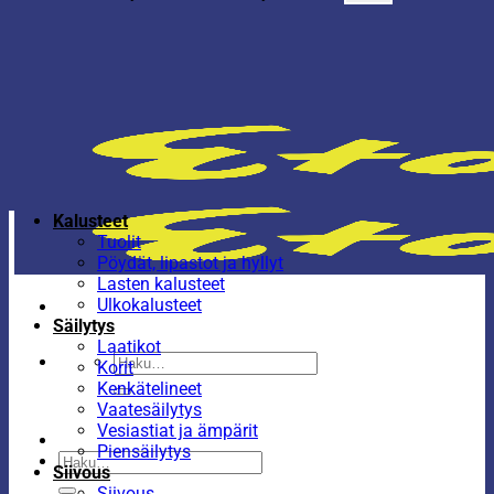
Kalusteet
Tuolit
Pöydät, lipastot ja hyllyt
Lasten kalusteet
Ulkokalusteet
Säilytys
Laatikot
Etsi:
Korit
Kenkätelineet
Vaatesäilytys
Vesiastiat ja ämpärit
Piensäilytys
Etsi:
Siivous
Siivous