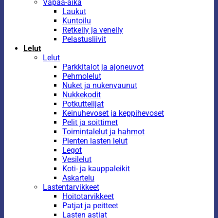
Vapaa-aika
Laukut
Kuntoilu
Retkeily ja veneily
Pelastusliivit
Lelut
Lelut
Parkkitalot ja ajoneuvot
Pehmolelut
Nuket ja nukenvaunut
Nukkekodit
Potkuttelijat
Keinuhevoset ja keppihevoset
Pelit ja soittimet
Toimintalelut ja hahmot
Pienten lasten lelut
Legot
Vesilelut
Koti- ja kauppaleikit
Askartelu
Lastentarvikkeet
Hoitotarvikkeet
Patjat ja peitteet
Lasten astiat