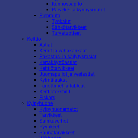
Kunnossapito
Parveke- ja kynnysmatot
Pienrauta
Työkalut
Sähkötarvikkeet
Turvatuotteet
Keittiö
Astiat
Kernit ja vahakankaat
Pakastus- ja säilytysrasiat
Kertakäyttöastiat
Keittiötarvikkeet
Juomapullot ja vesiastiat
Kylmälaukut
Tarjottimet ja tabletit
Keittiötekstiilit
Fiskars
Kylpyhuone
Kylpyhuonematot
Tarvikkeet
Suihkuverhot
Pyyhkeet
Saunatarvikkeet