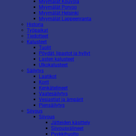
Myymälät Kouvola
Myymälät Porvoo
Myymälät Helsinki
Myymälät Lappeenranta
Historia
Työpaikat
Tiedotteet
Kalusteet
Tuolit
Pöydät, lipastot ja hyllyt
Lasten kalusteet
Ulkokalusteet
Säilytys
Laatikot
Korit
Kenkätelineet
Vaatesäilytys
Vesiastiat ja ämpärit
Piensäilytys
Siivous
Siivous
Jätteiden käsittely
Siivousvälineet
Pyykkihuolto