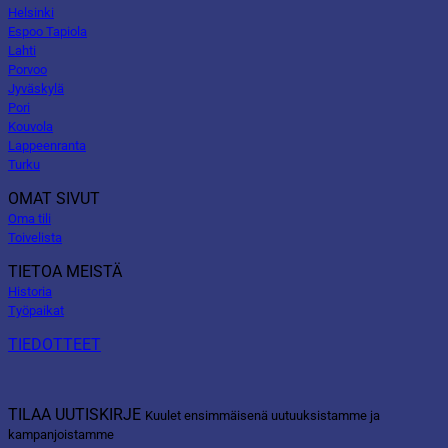
Helsinki
Espoo Tapiola
Lahti
Porvoo
Jyväskylä
Pori
Kouvola
Lappeenranta
Turku
OMAT SIVUT
Oma tili
Toivelista
TIETOA MEISTÄ
Historia
Työpaikat
TIEDOTTEET
TILAA UUTISKIRJE
Kuulet ensimmäisenä uutuuksistamme ja
kampanjoistamme