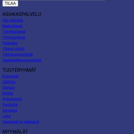
ASIAKASPALVELU
Ota yhteyttä
Maksutavat
Toimitustavat
Yritysasiakas
Palautus
Yleiset ehdot
Tietosuojaseloste
Saavutettavuusseloste
TUOTERYHMÄT
Kalusteet
Säilytys
Siivous
Keittiö
Kylpyhuone
Puutarha
Sisustus
Lelut
Saappaat ja sadeasut
MYYMÄLÄT