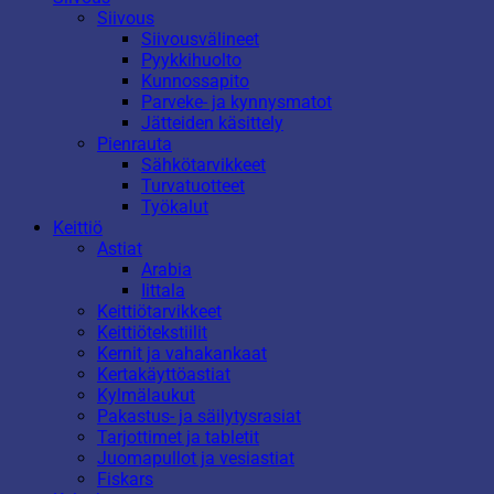
Siivous
Siivousvälineet
Pyykkihuolto
Kunnossapito
Parveke- ja kynnysmatot
Jätteiden käsittely
Pienrauta
Sähkötarvikkeet
Turvatuotteet
Työkalut
Keittiö
Astiat
Arabia
Iittala
Keittiötarvikkeet
Keittiötekstiilit
Kernit ja vahakankaat
Kertakäyttöastiat
Kylmälaukut
Pakastus- ja säilytysrasiat
Tarjottimet ja tabletit
Juomapullot ja vesiastiat
Fiskars