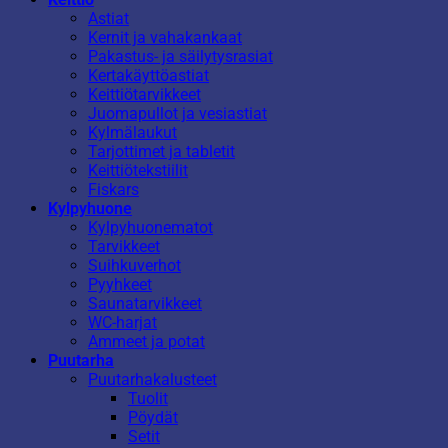
Astiat
Kernit ja vahakankaat
Pakastus- ja säilytysrasiat
Kertakäyttöastiat
Keittiötarvikkeet
Juomapullot ja vesiastiat
Kylmälaukut
Tarjottimet ja tabletit
Keittiötekstiilit
Fiskars
Kylpyhuone
Kylpyhuonematot
Tarvikkeet
Suihkuverhot
Pyyhkeet
Saunatarvikkeet
WC-harjat
Ammeet ja potat
Puutarha
Puutarhakalusteet
Tuolit
Pöydät
Setit