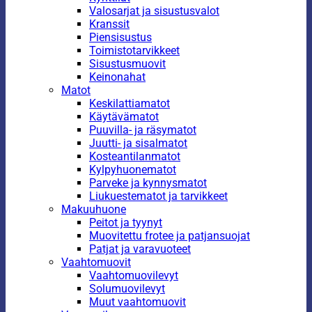
Valosarjat ja sisustusvalot
Kranssit
Piensisustus
Toimistotarvikkeet
Sisustusmuovit
Keinonahat
Matot
Keskilattiamatot
Käytävämatot
Puuvilla- ja räsymatot
Juutti- ja sisalmatot
Kosteantilanmatot
Kylpyhuonematot
Parveke ja kynnysmatot
Liukuestematot ja tarvikkeet
Makuuhuone
Peitot ja tyynyt
Muovitettu frotee ja patjansuojat
Patjat ja varavuoteet
Vaahtomuovit
Vaahtomuovilevyt
Solumuovilevyt
Muut vaahtomuovit