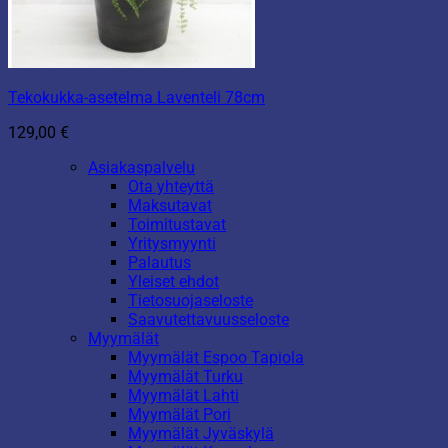
Tekokukka-asetelma Laventeli 78cm
129,00
€
Asiakaspalvelu
Ota yhteyttä
Maksutavat
Toimitustavat
Yritysmyynti
Palautus
Yleiset ehdot
Tietosuojaseloste
Saavutettavuusseloste
Myymälät
Myymälät Espoo Tapiola
Myymälät Turku
Myymälät Lahti
Myymälät Pori
Myymälät Jyväskylä