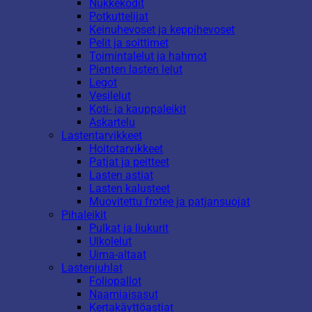
Nukkekodit
Potkuttelijat
Keinuhevoset ja keppihevoset
Pelit ja soittimet
Toimintalelut ja hahmot
Pienten lasten lelut
Legot
Vesilelut
Koti- ja kauppaleikit
Askartelu
Lastentarvikkeet
Hoitotarvikkeet
Patjat ja peitteet
Lasten astiat
Lasten kalusteet
Muovitettu frotee ja patjansuojat
Pihaleikit
Pulkat ja liukurit
Ulkolelut
Uima-altaat
Lastenjuhlat
Foliopallot
Naamiaisasut
Kertakäyttöastiat