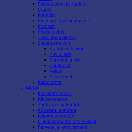
Sisustuskorit ja -laatikot
Lyhdyt
Kynttilät
Valosarjat ja sisustusvalot
Kranssit
Piensisustus
Toimistotarvikkeet
Sisustusmuovit
Staattiset kalvot
Kuviolliset
Marmori ja kivi
Puukuosit
Velour
Yksiväriset
Keinonahat
Matot
Keskilattiamatot
Käytävämatot
Juutti- ja sisalmatot
Kosteantilanmatot
Kylpyhuonematot
Liukuestematot ja tarvikkeet
Parveke ja kynnysmatot