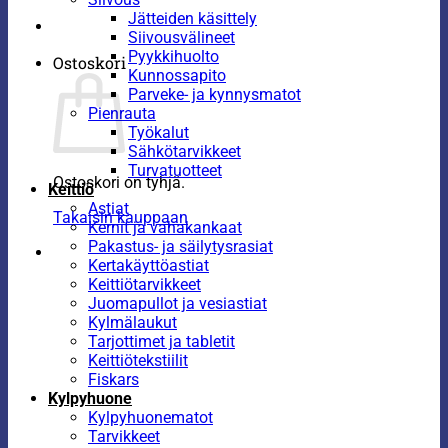
Jätteiden käsittely
Siivousvälineet
Pyykkihuolto
Ostoskori
Kunnossapito
Parveke- ja kynnysmatot
Pienrauta
Työkalut
Sähkötarvikkeet
Turvatuotteet
Ostoskori on tyhjä.
Keittiö
Astiat
Takaisin kauppaan
Kernit ja vahakankaat
Pakastus- ja säilytysrasiat
Kertakäyttöastiat
Keittiötarvikkeet
Juomapullot ja vesiastiat
Kylmälaukut
Tarjottimet ja tabletit
Keittiötekstiilit
Fiskars
Kylpyhuone
Kylpyhuonematot
Tarvikkeet