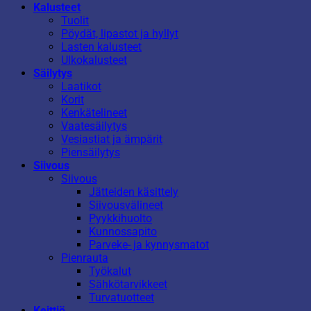
Kalusteet
Tuolit
Pöydät, lipastot ja hyllyt
Lasten kalusteet
Ulkokalusteet
Säilytys
Laatikot
Korit
Kenkätelineet
Vaatesäilytys
Vesiastiat ja ämpärit
Piensäilytys
Siivous
Siivous
Jätteiden käsittely
Siivousvälineet
Pyykkihuolto
Kunnossapito
Parveke- ja kynnysmatot
Pienrauta
Työkalut
Sähkötarvikkeet
Turvatuotteet
Keittiö