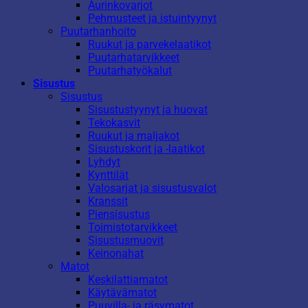
Aurinkovarjot
Pehmusteet ja istuintyynyt
Puutarhanhoito
Ruukut ja parvekelaatikot
Puutarhatarvikkeet
Puutarhatyökalut
Sisustus
Sisustus
Sisustustyynyt ja huovat
Tekokasvit
Ruukut ja maljakot
Sisustuskorit ja -laatikot
Lyhdyt
Kynttilät
Valosarjat ja sisustusvalot
Kranssit
Piensisustus
Toimistotarvikkeet
Sisustusmuovit
Keinonahat
Matot
Keskilattiamatot
Käytävämatot
Puuvilla- ja räsymatot