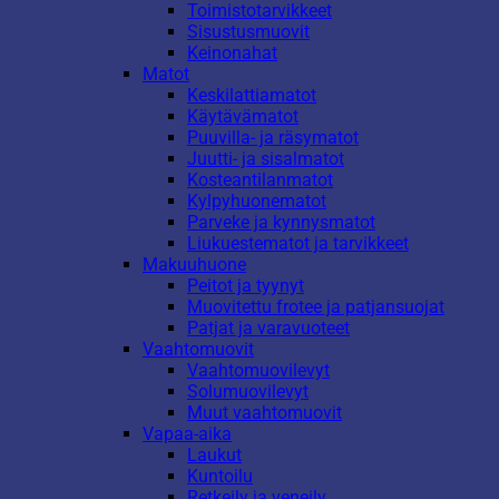
Toimistotarvikkeet
Sisustusmuovit
Keinonahat
Matot
Keskilattiamatot
Käytävämatot
Puuvilla- ja räsymatot
Juutti- ja sisalmatot
Kosteantilanmatot
Kylpyhuonematot
Parveke ja kynnysmatot
Liukuestematot ja tarvikkeet
Makuuhuone
Peitot ja tyynyt
Muovitettu frotee ja patjansuojat
Patjat ja varavuoteet
Vaahtomuovit
Vaahtomuovilevyt
Solumuovilevyt
Muut vaahtomuovit
Vapaa-aika
Laukut
Kuntoilu
Retkeily ja veneily