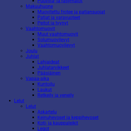
Puuvilla- ja räsymatot
Makuuhuone
Muovitettu frotee ja patjansuojat
Patjat ja varavuoteet
Peitot ja tyynyt
Vaahtomuovit
Muut vaahtomuovit
Solumuovilevyt
Vaahtomuovilevyt
Joulu
Juhlat
Lahjaideat
Juhlatarvikkeet
Pääsiäinen
Vapaa-aika
Kuntoilu
Laukut
Retkeily ja veneily
Lelut
Lelut
Askartelu
Keinuhevoset ja keppihevoset
Koti- ja kauppaleikit
Legot