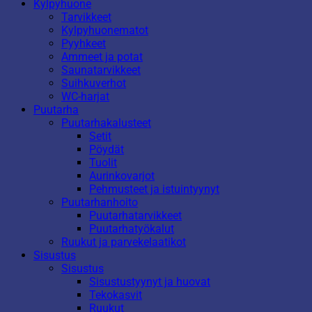
Kylpyhuone
Tarvikkeet
Kylpyhuonematot
Pyyhkeet
Ammeet ja potat
Saunatarvikkeet
Suihkuverhot
WC-harjat
Puutarha
Puutarhakalusteet
Setit
Pöydät
Tuolit
Aurinkovarjot
Pehmusteet ja istuintyynyt
Puutarhanhoito
Puutarhatarvikkeet
Puutarhatyökalut
Ruukut ja parvekelaatikot
Sisustus
Sisustus
Sisustustyynyt ja huovat
Tekokasvit
Ruukut