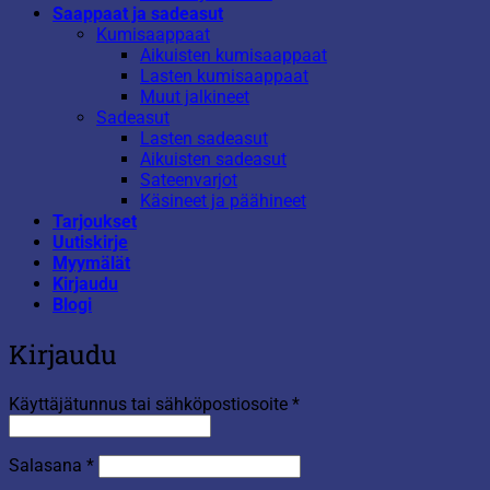
Saappaat ja sadeasut
Kumisaappaat
Aikuisten kumisaappaat
Lasten kumisaappaat
Muut jalkineet
Sadeasut
Lasten sadeasut
Aikuisten sadeasut
Sateenvarjot
Käsineet ja päähineet
Tarjoukset
Uutiskirje
Myymälät
Kirjaudu
Blogi
Kirjaudu
Vaaditaan
Käyttäjätunnus tai sähköpostiosoite
*
Vaaditaan
Salasana
*