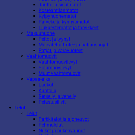
Juutti- ja sisalmatot
Kosteantilanmatot
Kylpyhuonematot
Parveke ja kynnysmatot
Liukuestematot ja tarvikkeet
Makuuhuone
Peitot ja tyynyt
Muovitettu frotee ja patjansuojat
Patjat ja varavuoteet
Vaahtomuovit
Vaahtomuovilevyt
Solumuovilevyt
Muut vaahtomuovit
Vapaa-aika
Laukut
Kuntoilu
Retkeily ja veneily
Pelastusliivit
Lelut
Lelut
Parkkitalot ja ajoneuvot
Pehmolelut
Nuket ja nukenvaunut