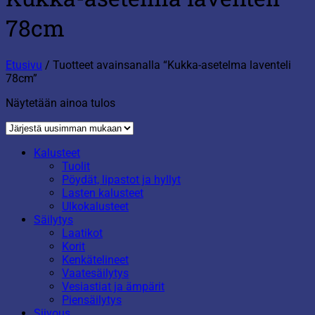
78cm
Etusivu
/
Tuotteet avainsanalla “Kukka-asetelma laventeli
78cm”
Näytetään ainoa tulos
Kalusteet
Tuolit
Pöydät, lipastot ja hyllyt
Lasten kalusteet
Ulkokalusteet
Säilytys
Laatikot
Korit
Kenkätelineet
Vaatesäilytys
Vesiastiat ja ämpärit
Piensäilytys
Siivous