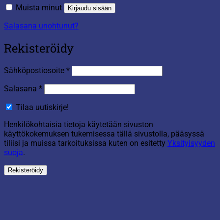
Muista minut
Kirjaudu sisään
Salasana unohtunut?
Rekisteröidy
Vaaditaan
Sähköpostiosoite
*
Vaaditaan
Salasana
*
Tilaa uutiskirje!
Henkilökohtaisia tietoja käytetään sivuston
käyttökokemuksen tukemisessa tällä sivustolla, pääsyssä
tiliisi ja muissa tarkoituksissa kuten on esitetty
Yksityisyyden
suoja
.
Rekisteröidy