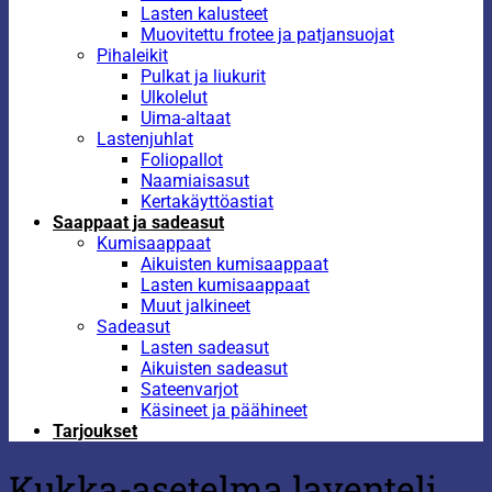
Lasten kalusteet
Muovitettu frotee ja patjansuojat
Pihaleikit
Pulkat ja liukurit
Ulkolelut
Uima-altaat
Lastenjuhlat
Foliopallot
Naamiaisasut
Kertakäyttöastiat
Saappaat ja sadeasut
Kumisaappaat
Aikuisten kumisaappaat
Lasten kumisaappaat
Muut jalkineet
Sadeasut
Lasten sadeasut
Aikuisten sadeasut
Sateenvarjot
Käsineet ja päähineet
Tarjoukset
Kukka-asetelma laventeli