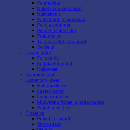
Pehmolelut
Nuket ja nukenvaunut
Nukkekodit
Parkkitalot ja ajoneuvot
Pelit ja soittimet
Pienten lasten lelut
Potkuttelijat
Toimintalelut ja hahmot
Vesilelut
Lastenjuhlat
Foliopallot
Kertakäyttöastiat
Halloween
Naamiaisasut
Lastentarvikkeet
Hoitotarvikkeet
Lasten astiat
Lasten kalusteet
Muovitettu frotee ja patjansuojat
Patjat ja peitteet
Pihaleikit
Pulkat ja liukurit
Uima-altaat
Ulkolelut