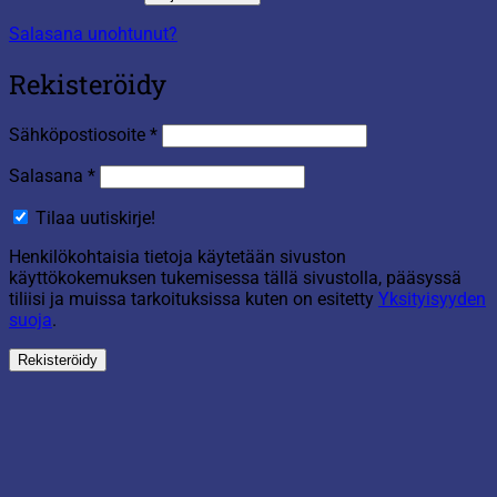
Salasana unohtunut?
Rekisteröidy
Vaaditaan
Sähköpostiosoite
*
Vaaditaan
Salasana
*
Tilaa uutiskirje!
Henkilökohtaisia tietoja käytetään sivuston
käyttökokemuksen tukemisessa tällä sivustolla, pääsyssä
tiliisi ja muissa tarkoituksissa kuten on esitetty
Yksityisyyden
suoja
.
Rekisteröidy