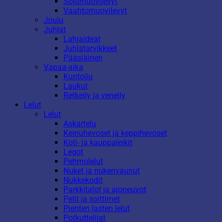
Solumuovilevyt
Vaahtomuovilevyt
Joulu
Juhlat
Lahjaideat
Juhlatarvikkeet
Pääsiäinen
Vapaa-aika
Kuntoilu
Laukut
Retkeily ja veneily
Lelut
Lelut
Askartelu
Keinuhevoset ja keppihevoset
Koti- ja kauppaleikit
Legot
Pehmolelut
Nuket ja nukenvaunut
Nukkekodit
Parkkitalot ja ajoneuvot
Pelit ja soittimet
Pienten lasten lelut
Potkuttelijat