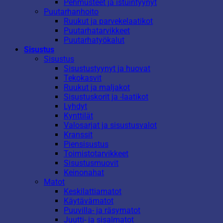
Pehmusteet ja istuintyynyt
Puutarhanhoito
Ruukut ja parvekelaatikot
Puutarhatarvikkeet
Puutarhatyökalut
Sisustus
Sisustus
Sisustustyynyt ja huovat
Tekokasvit
Ruukut ja maljakot
Sisustuskorit ja -laatikot
Lyhdyt
Kynttilät
Valosarjat ja sisustusvalot
Kranssit
Piensisustus
Toimistotarvikkeet
Sisustusmuovit
Keinonahat
Matot
Keskilattiamatot
Käytävämatot
Puuvilla- ja räsymatot
Juutti- ja sisalmatot