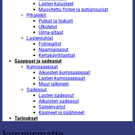
Lasten kalusteet
Muovitettu frotee ja patjansuojat
Pihaleikit
Pulkat ja liukurit
Ulkolelut
Uima-altaat
Lastenjuhlat
Foliopallot
Naamiaisasut
Kertakäyttöastiat
Saappaat ja sadeasut
Kumisaappaat
Aikuisten kumisaappaat
Lasten kumisaappaat
Muut jalkineet
Sadeasut
Lasten sadeasut
Aikuisten sadeasut
Sateenvarjot
Käsineet ja päähineet
Tarjoukset
kynnysmatto