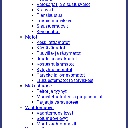
Valosarjat ja sisustusvalot
Kranssit
Piensisustus
Toimistotarvikkeet
Sisustusmuovit
Keinonahat
Matot
Keskilattiamatot
Käytävämatot
Puuvilla- ja räsymatot
Juutti- ja sisalmatot
Kosteantilanmatot
Kylpyhuonematot
Parveke ja kynnysmatot
Liukuestematot ja tarvikkeet
Makuuhuone
Peitot ja tyynyt
Muovitettu frotee ja patjansuojat
Patjat ja varavuoteet
Vaahtomuovit
Vaahtomuovilevyt
Solumuovilevyt
Muut vaahtomuovit