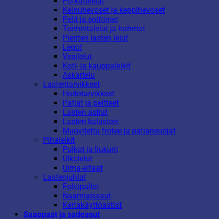
Potkuttelijat
Keinuhevoset ja keppihevoset
Pelit ja soittimet
Toimintalelut ja hahmot
Pienten lasten lelut
Legot
Vesilelut
Koti- ja kauppaleikit
Askartelu
Lastentarvikkeet
Hoitotarvikkeet
Patjat ja peitteet
Lasten astiat
Lasten kalusteet
Muovitettu frotee ja patjansuojat
Pihaleikit
Pulkat ja liukurit
Ulkolelut
Uima-altaat
Lastenjuhlat
Foliopallot
Naamiaisasut
Kertakäyttöastiat
Saappaat ja sadeasut