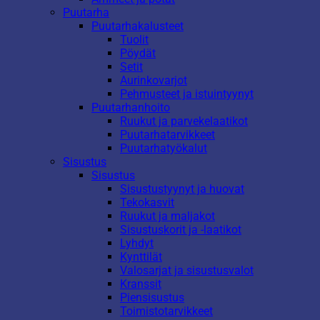
Puutarha
Puutarhakalusteet
Tuolit
Pöydät
Setit
Aurinkovarjot
Pehmusteet ja istuintyynyt
Puutarhanhoito
Ruukut ja parvekelaatikot
Puutarhatarvikkeet
Puutarhatyökalut
Sisustus
Sisustus
Sisustustyynyt ja huovat
Tekokasvit
Ruukut ja maljakot
Sisustuskorit ja -laatikot
Lyhdyt
Kynttilät
Valosarjat ja sisustusvalot
Kranssit
Piensisustus
Toimistotarvikkeet