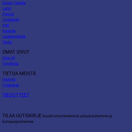
Espoo Tapiola
Lahti
Porvoo
Jyväskylä
Pori
Kouvola
Lappeenranta
Turku
OMAT SIVUT
Oma tili
Toivelista
TIETOA MEISTÄ
Historia
Työpaikat
TIEDOTTEET
TILAA UUTISKIRJE
Kuulet ensimmäisenä uutuuksistamme ja
kampanjoistamme