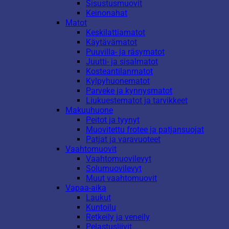
Sisustusmuovit
Keinonahat
Matot
Keskilattiamatot
Käytävämatot
Puuvilla- ja räsymatot
Juutti- ja sisalmatot
Kosteantilanmatot
Kylpyhuonematot
Parveke ja kynnysmatot
Liukuestematot ja tarvikkeet
Makuuhuone
Peitot ja tyynyt
Muovitettu frotee ja patjansuojat
Patjat ja varavuoteet
Vaahtomuovit
Vaahtomuovilevyt
Solumuovilevyt
Muut vaahtomuovit
Vapaa-aika
Laukut
Kuntoilu
Retkeily ja veneily
Pelastusliivit