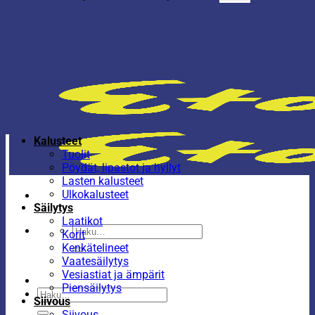
Kalusteet
Tuolit
Pöydät, lipastot ja hyllyt
Lasten kalusteet
Ulkokalusteet
Säilytys
Laatikot
Etsi:
Korit
Kenkätelineet
Vaatesäilytys
Vesiastiat ja ämpärit
Piensäilytys
Etsi:
Siivous
Siivous