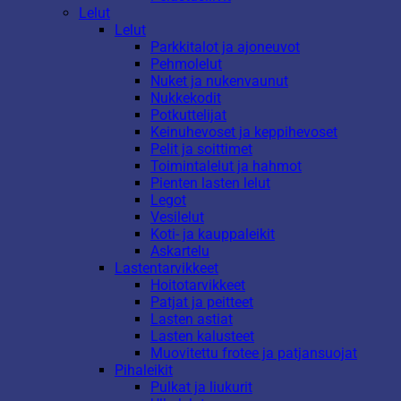
Lelut
Lelut
Parkkitalot ja ajoneuvot
Pehmolelut
Nuket ja nukenvaunut
Nukkekodit
Potkuttelijat
Keinuhevoset ja keppihevoset
Pelit ja soittimet
Toimintalelut ja hahmot
Pienten lasten lelut
Legot
Vesilelut
Koti- ja kauppaleikit
Askartelu
Lastentarvikkeet
Hoitotarvikkeet
Patjat ja peitteet
Lasten astiat
Lasten kalusteet
Muovitettu frotee ja patjansuojat
Pihaleikit
Pulkat ja liukurit