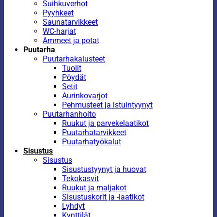
Suihkuverhot
Pyyhkeet
Saunatarvikkeet
WC-harjat
Ammeet ja potat
Puutarha
Puutarhakalusteet
Tuolit
Pöydät
Setit
Aurinkovarjot
Pehmusteet ja istuintyynyt
Puutarhanhoito
Ruukut ja parvekelaatikot
Puutarhatarvikkeet
Puutarhatyökalut
Sisustus
Sisustus
Sisustustyynyt ja huovat
Tekokasvit
Ruukut ja maljakot
Sisustuskorit ja -laatikot
Lyhdyt
Kynttilät