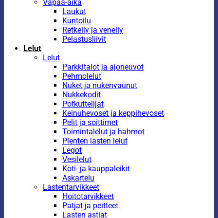
Vapaa-aika
Laukut
Kuntoilu
Retkeily ja veneily
Pelastusliivit
Lelut
Lelut
Parkkitalot ja ajoneuvot
Pehmolelut
Nuket ja nukenvaunut
Nukkekodit
Potkuttelijat
Keinuhevoset ja keppihevoset
Pelit ja soittimet
Toimintalelut ja hahmot
Pienten lasten lelut
Legot
Vesilelut
Koti- ja kauppaleikit
Askartelu
Lastentarvikkeet
Hoitotarvikkeet
Patjat ja peitteet
Lasten astiat