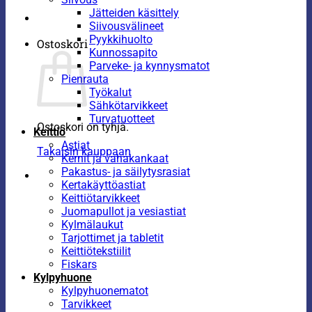
Jätteiden käsittely
Siivousvälineet
Pyykkihuolto
Ostoskori
Kunnossapito
Parveke- ja kynnysmatot
Pienrauta
Työkalut
Sähkötarvikkeet
Turvatuotteet
Ostoskori on tyhjä.
Keittiö
Astiat
Takaisin kauppaan
Kernit ja vahakankaat
Pakastus- ja säilytysrasiat
Kertakäyttöastiat
Keittiötarvikkeet
Juomapullot ja vesiastiat
Kylmälaukut
Tarjottimet ja tabletit
Keittiötekstiilit
Fiskars
Kylpyhuone
Kylpyhuonematot
Tarvikkeet