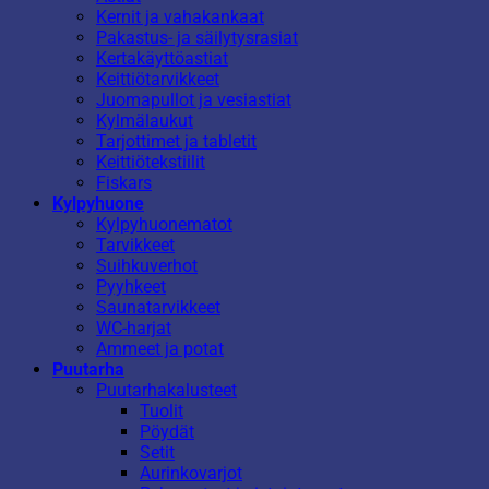
Kernit ja vahakankaat
Pakastus- ja säilytysrasiat
Kertakäyttöastiat
Keittiötarvikkeet
Juomapullot ja vesiastiat
Kylmälaukut
Tarjottimet ja tabletit
Keittiötekstiilit
Fiskars
Kylpyhuone
Kylpyhuonematot
Tarvikkeet
Suihkuverhot
Pyyhkeet
Saunatarvikkeet
WC-harjat
Ammeet ja potat
Puutarha
Puutarhakalusteet
Tuolit
Pöydät
Setit
Aurinkovarjot