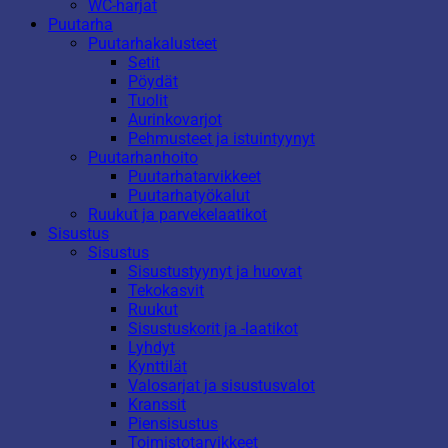
WC-harjat
Puutarha
Puutarhakalusteet
Setit
Pöydät
Tuolit
Aurinkovarjot
Pehmusteet ja istuintyynyt
Puutarhanhoito
Puutarhatarvikkeet
Puutarhatyökalut
Ruukut ja parvekelaatikot
Sisustus
Sisustus
Sisustustyynyt ja huovat
Tekokasvit
Ruukut
Sisustuskorit ja -laatikot
Lyhdyt
Kynttilät
Valosarjat ja sisustusvalot
Kranssit
Piensisustus
Toimistotarvikkeet