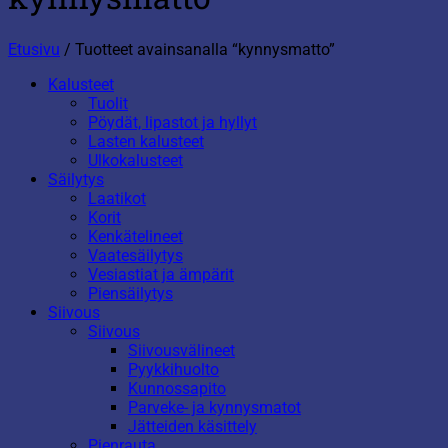
Etusivu
/
Tuotteet avainsanalla “kynnysmatto”
Kalusteet
Tuolit
Pöydät, lipastot ja hyllyt
Lasten kalusteet
Ulkokalusteet
Säilytys
Laatikot
Korit
Kenkätelineet
Vaatesäilytys
Vesiastiat ja ämpärit
Piensäilytys
Siivous
Siivous
Siivousvälineet
Pyykkihuolto
Kunnossapito
Parveke- ja kynnysmatot
Jätteiden käsittely
Pienrauta