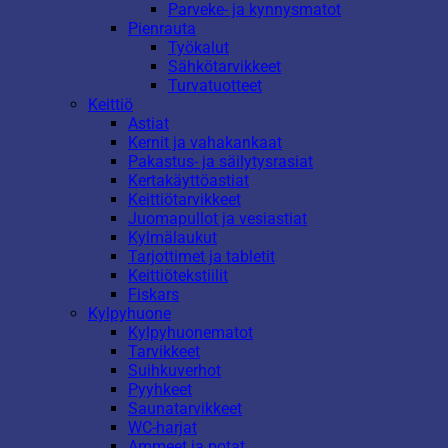
Parveke- ja kynnysmatot
Pienrauta
Työkalut
Sähkötarvikkeet
Turvatuotteet
Keittiö
Astiat
Kernit ja vahakankaat
Pakastus- ja säilytysrasiat
Kertakäyttöastiat
Keittiötarvikkeet
Juomapullot ja vesiastiat
Kylmälaukut
Tarjottimet ja tabletit
Keittiötekstiilit
Fiskars
Kylpyhuone
Kylpyhuonematot
Tarvikkeet
Suihkuverhot
Pyyhkeet
Saunatarvikkeet
WC-harjat
Ammeet ja potat