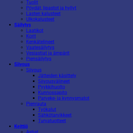
Tuolit
Pöydät, lipastot ja hyllyt
Lasten kalusteet
Ulkokalusteet
Säilytys
Laatikot
Korit
Kenkätelineet
Vaatesäilytys
Vesiastiat ja ämpärit
Piensäilytys
Siivous
Siivous
Jätteiden käsittely
Siivousvälineet
Pyykkihuolto
Kunnossapito
Parveke- ja kynnysmatot
Pienrauta
Työkalut
Sähkötarvikkeet
Turvatuotteet
Keittiö
Astiat