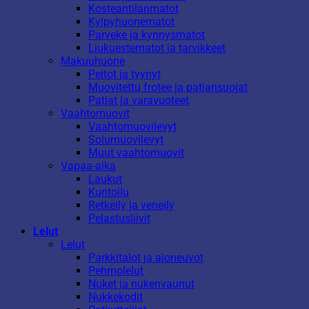
Kosteantilanmatot
Kylpyhuonematot
Parveke ja kynnysmatot
Liukuestematot ja tarvikkeet
Makuuhuone
Peitot ja tyynyt
Muovitettu frotee ja patjansuojat
Patjat ja varavuoteet
Vaahtomuovit
Vaahtomuovilevyt
Solumuovilevyt
Muut vaahtomuovit
Vapaa-aika
Laukut
Kuntoilu
Retkeily ja veneily
Pelastusliivit
Lelut
Lelut
Parkkitalot ja ajoneuvot
Pehmolelut
Nuket ja nukenvaunut
Nukkekodit