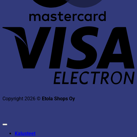
V
E
Copyright 2026 ©
Etola Shops Oy
Kalusteet