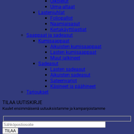
Ulkolelut
Uima-altaat
Lastenjuhlat
Foliopallot
Naamiaisasut
Kertakäyttöastiat
Saappaat ja sadeasut
Kumisaappaat
Aikuisten kumisaappaat
Lasten kumisaappaat
Muut jalkineet
Sadeasut
Lasten sadeasut
Aikuisten sadeasut
Sateenvarjot
Käsineet ja päähineet
Tarjoukset
TILAA UUTISKIRJE
Kuulet ensimmäisenä uutuuksistamme ja kampanjoistamme