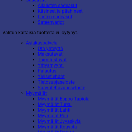
Aikuisten sadeasut
Käsineet ja päähineet
Lasten sadeasut
Sateenvarjot
Valitun kaltaisia tuotteita ei löytynyt.
Asiakaspalvelu
Ota yhteyttä
Maksutavat
Toimitustavat
Yritysmyynti
Palautus
Yleiset ehdot
Tietosuojaseloste
Saavutettavuusseloste
Myymälät
Myymälät Espoo Tapiola
Myymälät Turku
Myymälät Lahti
Myymälät Pori
Myymälät Jyväskylä
Myymälät Kouvola