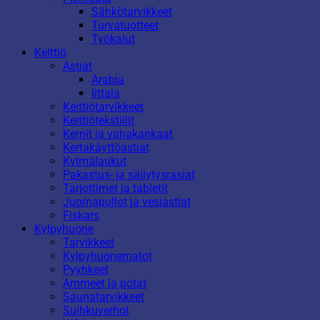
Sähkötarvikkeet
Turvatuotteet
Työkalut
Keittiö
Astiat
Arabia
Iittala
Keittiötarvikkeet
Keittiötekstiilit
Kernit ja vahakankaat
Kertakäyttöastiat
Kylmälaukut
Pakastus- ja säilytysrasiat
Tarjottimet ja tabletit
Juomapullot ja vesiastiat
Fiskars
Kylpyhuone
Tarvikkeet
Kylpyhuonematot
Pyyhkeet
Ammeet ja potat
Saunatarvikkeet
Suihkuverhot