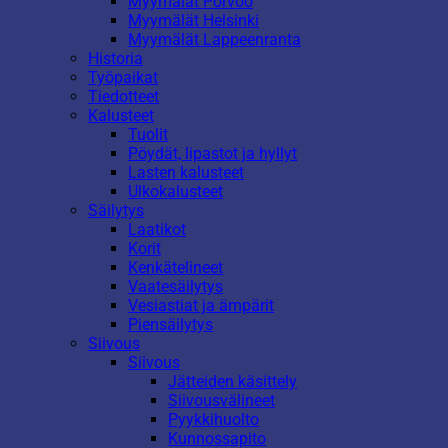
Myymälät Porvoo
Myymälät Helsinki
Myymälät Lappeenranta
Historia
Työpaikat
Tiedotteet
Kalusteet
Tuolit
Pöydät, lipastot ja hyllyt
Lasten kalusteet
Ulkokalusteet
Säilytys
Laatikot
Korit
Kenkätelineet
Vaatesäilytys
Vesiastiat ja ämpärit
Piensäilytys
Siivous
Siivous
Jätteiden käsittely
Siivousvälineet
Pyykkihuolto
Kunnossapito