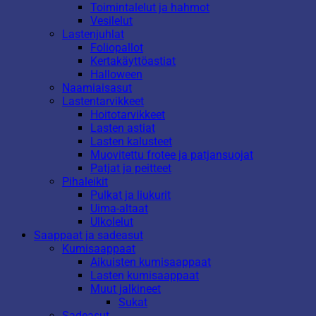
Toimintalelut ja hahmot
Vesilelut
Lastenjuhlat
Foliopallot
Kertakäyttöastiat
Halloween
Naamiaisasut
Lastentarvikkeet
Hoitotarvikkeet
Lasten astiat
Lasten kalusteet
Muovitettu frotee ja patjansuojat
Patjat ja peitteet
Pihaleikit
Pulkat ja liukurit
Uima-altaat
Ulkolelut
Saappaat ja sadeasut
Kumisaappaat
Aikuisten kumisaappaat
Lasten kumisaappaat
Muut jalkineet
Sukat
Sadeasut