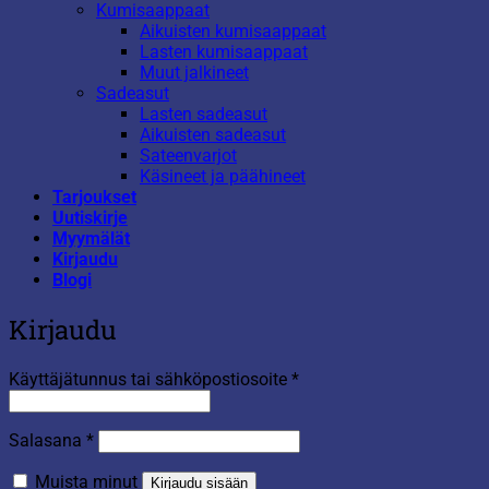
Kumisaappaat
Aikuisten kumisaappaat
Lasten kumisaappaat
Muut jalkineet
Sadeasut
Lasten sadeasut
Aikuisten sadeasut
Sateenvarjot
Käsineet ja päähineet
Tarjoukset
Uutiskirje
Myymälät
Kirjaudu
Blogi
Kirjaudu
Vaaditaan
Käyttäjätunnus tai sähköpostiosoite
*
Vaaditaan
Salasana
*
Muista minut
Kirjaudu sisään