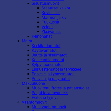
Sisustusmuovit
Staattiset kalvot
Kuviolliset
Marmori ja kivi
Puukuosit
Velour
Yksiväriset
Keinonahat
Matot
Keskilattiamatot
Käytävämatot
Juutti- ja sisalmatot
Kosteantilanmatot
Kylpyhuonematot
Liukuestematot ja tarvikkeet
Parveke ja kynnysmatot
Puuvilla- ja räsymatot
Makuuhuone
Muovitettu frotee ja patjansuojat
Patjat ja varavuoteet
Peitot ja tyynyt
Vaahtomuovit
Muut vaahtomuovit