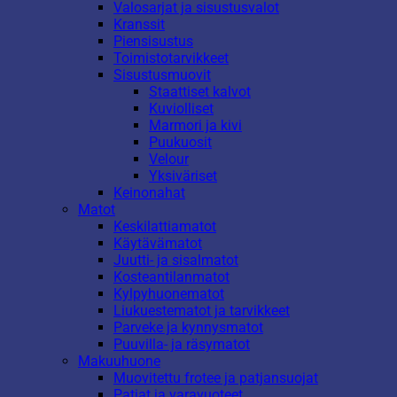
Valosarjat ja sisustusvalot
Kranssit
Piensisustus
Toimistotarvikkeet
Sisustusmuovit
Staattiset kalvot
Kuviolliset
Marmori ja kivi
Puukuosit
Velour
Yksiväriset
Keinonahat
Matot
Keskilattiamatot
Käytävämatot
Juutti- ja sisalmatot
Kosteantilanmatot
Kylpyhuonematot
Liukuestematot ja tarvikkeet
Parveke ja kynnysmatot
Puuvilla- ja räsymatot
Makuuhuone
Muovitettu frotee ja patjansuojat
Patjat ja varavuoteet