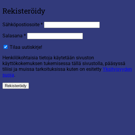
Rekisteröidy
Vaaditaan
Sähköpostiosoite
*
Vaaditaan
Salasana
*
Tilaa uutiskirje!
Henkilökohtaisia tietoja käytetään sivuston
käyttökokemuksen tukemisessa tällä sivustolla, pääsyssä
tiliisi ja muissa tarkoituksissa kuten on esitetty
Yksityisyyden
suoja
.
Rekisteröidy