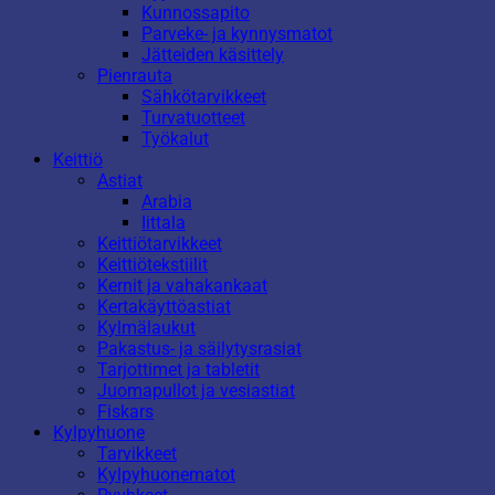
Kunnossapito
Parveke- ja kynnysmatot
Jätteiden käsittely
Pienrauta
Sähkötarvikkeet
Turvatuotteet
Työkalut
Keittiö
Astiat
Arabia
Iittala
Keittiötarvikkeet
Keittiötekstiilit
Kernit ja vahakankaat
Kertakäyttöastiat
Kylmälaukut
Pakastus- ja säilytysrasiat
Tarjottimet ja tabletit
Juomapullot ja vesiastiat
Fiskars
Kylpyhuone
Tarvikkeet
Kylpyhuonematot