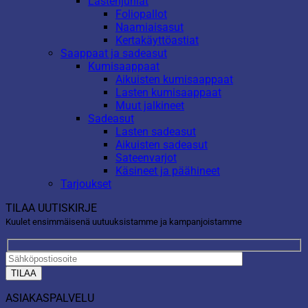
Lastenjuhlat
Foliopallot
Naamiaisasut
Kertakäyttöastiat
Saappaat ja sadeasut
Kumisaappaat
Aikuisten kumisaappaat
Lasten kumisaappaat
Muut jalkineet
Sadeasut
Lasten sadeasut
Aikuisten sadeasut
Sateenvarjot
Käsineet ja päähineet
Tarjoukset
TILAA UUTISKIRJE
Kuulet ensimmäisenä uutuuksistamme ja kampanjoistamme
ASIAKASPALVELU