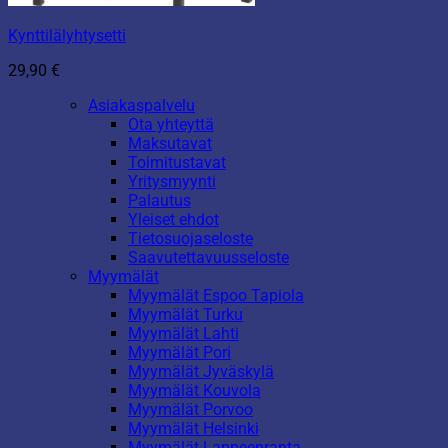
Kynttilälyhtysetti
29,90
€
Asiakaspalvelu
Ota yhteyttä
Maksutavat
Toimitustavat
Yritysmyynti
Palautus
Yleiset ehdot
Tietosuojaseloste
Saavutettavuusseloste
Myymälät
Myymälät Espoo Tapiola
Myymälät Turku
Myymälät Lahti
Myymälät Pori
Myymälät Jyväskylä
Myymälät Kouvola
Myymälät Porvoo
Myymälät Helsinki
Myymälät Lappeenranta