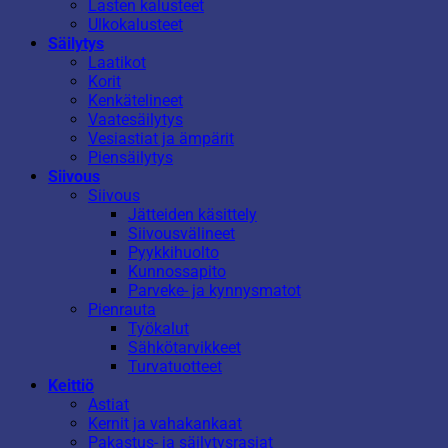
Lasten kalusteet
Ulkokalusteet
Säilytys
Laatikot
Korit
Kenkätelineet
Vaatesäilytys
Vesiastiat ja ämpärit
Piensäilytys
Siivous
Siivous
Jätteiden käsittely
Siivousvälineet
Pyykkihuolto
Kunnossapito
Parveke- ja kynnysmatot
Pienrauta
Työkalut
Sähkötarvikkeet
Turvatuotteet
Keittiö
Astiat
Kernit ja vahakankaat
Pakastus- ja säilytysrasiat