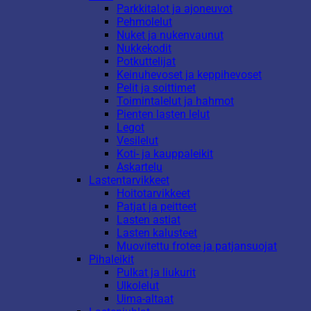
Parkkitalot ja ajoneuvot
Pehmolelut
Nuket ja nukenvaunut
Nukkekodit
Potkuttelijat
Keinuhevoset ja keppihevoset
Pelit ja soittimet
Toimintalelut ja hahmot
Pienten lasten lelut
Legot
Vesilelut
Koti- ja kauppaleikit
Askartelu
Lastentarvikkeet
Hoitotarvikkeet
Patjat ja peitteet
Lasten astiat
Lasten kalusteet
Muovitettu frotee ja patjansuojat
Pihaleikit
Pulkat ja liukurit
Ulkolelut
Uima-altaat