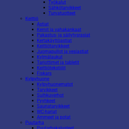
Työkalut
Sähkötarvikkeet
Turvatuotteet
Keittiö
Astiat
Kernit ja vahakankaat
Pakastus- ja säilytysrasiat
Kertakäyttöastiat
Keittiötarvikkeet
Juomapullot ja vesiastiat
Kylmälaukut
Tarjottimet ja tabletit
Keittiötekstiilit
Fiskars
Kylpyhuone
Kylpyhuonematot
Tarvikkeet
Suihkuverhot
Pyyhkeet
Saunatarvikkeet
WC-harjat
Ammeet ja potat
Puutarha
Puutarhakalusteet