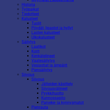
Historia
Työpaikat
Tiedotteet
Kalusteet
Tuolit
Pöydät, lipastot ja hyllyt
Lasten kalusteet
Ulkokalusteet
Säilytys
Laatikot
Korit
Kenkätelineet
Vaatesäilytys
Vesiastiat ja ämpärit
Piensäilytys
Siivous
Siivous
Jätteiden käsittely
Siivousvälineet
Pyykkihuolto
Kunnossapito
Parveke- ja kynnysmatot
Pienrauta