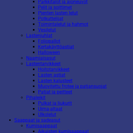
Parkkitalot ja ajoneuvot
Pelit ja soittimet
Pienten lasten lelut
Potkuttelijat
Toimintalelut ja hahmot
Vesilelut
Lastenjuhlat
Foliopallot
Kertakäyttöastiat
Halloween
Naamiaisasut
Lastentarvikkeet
Hoitotarvikkeet
Lasten astiat
Lasten kalusteet
Muovitettu frotee ja patjansuojat
Patjat ja peitteet
Pihaleikit
Pulkat ja liukurit
Uima-altaat
Ulkolelut
Saappaat ja sadeasut
Kumisaappaat
Aikuisten kumisaappaat