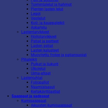
Toimintalelut ja hahmot
Pienten lasten lelut
Legot
Vesilelut
Koti- ja kauppaleikit
Askartelu
Lastentarvikkeet
Hoitotarvikkeet
Patjat ja peitteet
Lasten astiat
Lasten kalusteet
Muovitettu frotee ja patjansuojat
Pihaleikit
Pulkat ja liukurit
Ulkolelut
Uima-altaat
Lastenjuhlat
Foliopallot
Naamiaisasut
Kertakäyttöastiat
Saappaat ja sadeasut
Kumisaappaat
Aikuisten kumisaappaat