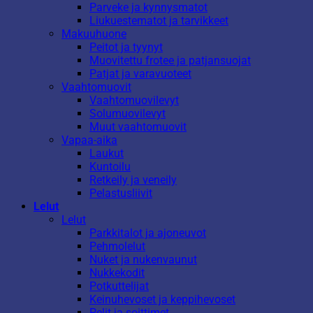
Parveke ja kynnysmatot
Liukuestematot ja tarvikkeet
Makuuhuone
Peitot ja tyynyt
Muovitettu frotee ja patjansuojat
Patjat ja varavuoteet
Vaahtomuovit
Vaahtomuovilevyt
Solumuovilevyt
Muut vaahtomuovit
Vapaa-aika
Laukut
Kuntoilu
Retkeily ja veneily
Pelastusliivit
Lelut
Lelut
Parkkitalot ja ajoneuvot
Pehmolelut
Nuket ja nukenvaunut
Nukkekodit
Potkuttelijat
Keinuhevoset ja keppihevoset
Pelit ja soittimet