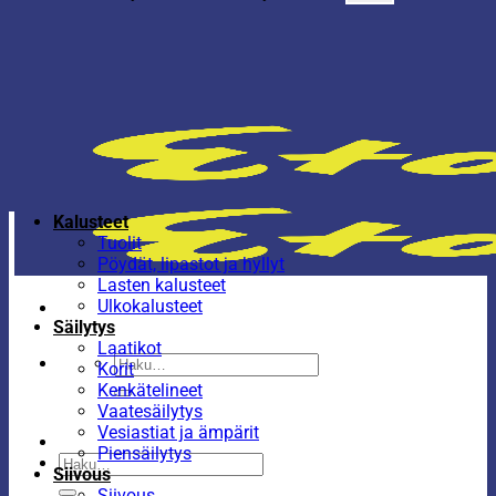
Kalusteet
Tuolit
Pöydät, lipastot ja hyllyt
Lasten kalusteet
Ulkokalusteet
Säilytys
Laatikot
Etsi:
Korit
Kenkätelineet
Vaatesäilytys
Vesiastiat ja ämpärit
Piensäilytys
Etsi:
Siivous
Siivous