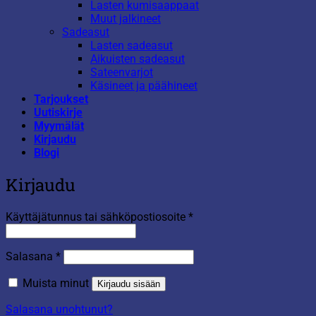
Lasten kumisaappaat
Muut jalkineet
Sadeasut
Lasten sadeasut
Aikuisten sadeasut
Sateenvarjot
Käsineet ja päähineet
Tarjoukset
Uutiskirje
Myymälät
Kirjaudu
Blogi
Kirjaudu
Vaaditaan
Käyttäjätunnus tai sähköpostiosoite
*
Vaaditaan
Salasana
*
Muista minut
Kirjaudu sisään
Salasana unohtunut?