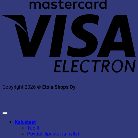
V
E
Copyright 2026 ©
Etola Shops Oy
Kalusteet
Tuolit
Pöydät, lipastot ja hyllyt