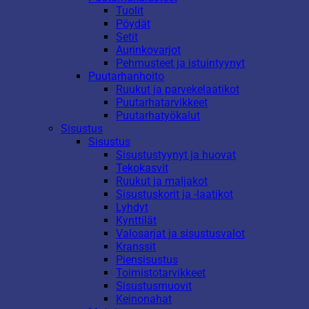
Tuolit
Pöydät
Setit
Aurinkovarjot
Pehmusteet ja istuintyynyt
Puutarhanhoito
Ruukut ja parvekelaatikot
Puutarhatarvikkeet
Puutarhatyökalut
Sisustus
Sisustus
Sisustustyynyt ja huovat
Tekokasvit
Ruukut ja maljakot
Sisustuskorit ja -laatikot
Lyhdyt
Kynttilät
Valosarjat ja sisustusvalot
Kranssit
Piensisustus
Toimistotarvikkeet
Sisustusmuovit
Keinonahat