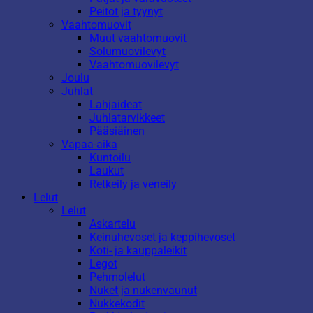
Peitot ja tyynyt
Vaahtomuovit
Muut vaahtomuovit
Solumuovilevyt
Vaahtomuovilevyt
Joulu
Juhlat
Lahjaideat
Juhlatarvikkeet
Pääsiäinen
Vapaa-aika
Kuntoilu
Laukut
Retkeily ja veneily
Lelut
Lelut
Askartelu
Keinuhevoset ja keppihevoset
Koti- ja kauppaleikit
Legot
Pehmolelut
Nuket ja nukenvaunut
Nukkekodit