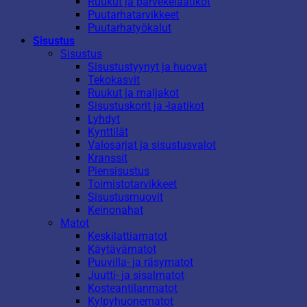
Ruukut ja parvekelaatikot
Puutarhatarvikkeet
Puutarhatyökalut
Sisustus
Sisustus
Sisustustyynyt ja huovat
Tekokasvit
Ruukut ja maljakot
Sisustuskorit ja -laatikot
Lyhdyt
Kynttilät
Valosarjat ja sisustusvalot
Kranssit
Piensisustus
Toimistotarvikkeet
Sisustusmuovit
Keinonahat
Matot
Keskilattiamatot
Käytävämatot
Puuvilla- ja räsymatot
Juutti- ja sisalmatot
Kosteantilanmatot
Kylpyhuonematot