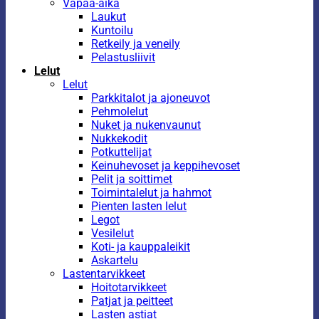
Vapaa-aika
Laukut
Kuntoilu
Retkeily ja veneily
Pelastusliivit
Lelut
Lelut
Parkkitalot ja ajoneuvot
Pehmolelut
Nuket ja nukenvaunut
Nukkekodit
Potkuttelijat
Keinuhevoset ja keppihevoset
Pelit ja soittimet
Toimintalelut ja hahmot
Pienten lasten lelut
Legot
Vesilelut
Koti- ja kauppaleikit
Askartelu
Lastentarvikkeet
Hoitotarvikkeet
Patjat ja peitteet
Lasten astiat