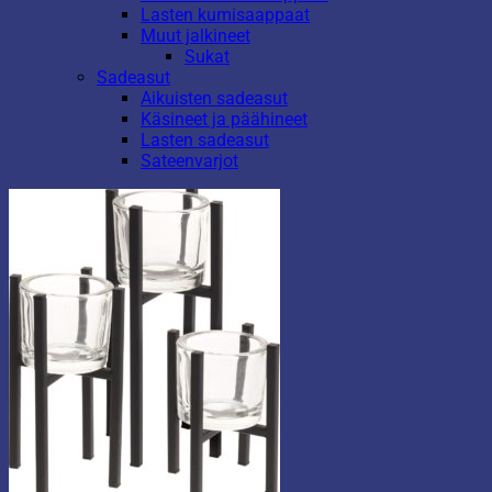
Lasten kumisaappaat
Muut jalkineet
Sukat
Sadeasut
Aikuisten sadeasut
Käsineet ja päähineet
Lasten sadeasut
Sateenvarjot