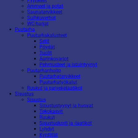
Pyyhkeet
Ammeet ja potat
Saunatarvikkeet
Suihkuverhot
WC-harjat
Puutarha
Puutarhakalusteet
Setit
Pöydät
Tuolit
Aurinkovarjot
Pehmusteet ja istuintyynyt
Puutarhanhoito
Puutarhatarvikkeet
Puutarhatyökalut
Ruukut ja parvekelaatikot
Sisustus
Sisustus
Sisustustyynyt ja huovat
Tekokasvit
Ruukut
Sisustuskorit ja -laatikot
Lyhdyt
Kynttilät