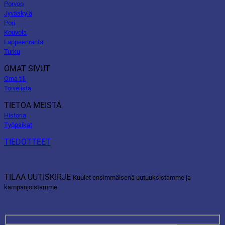
Porvoo
Jyväskylä
Pori
Kouvola
Lappeenranta
Turku
OMAT SIVUT
Oma tili
Toivelista
TIETOA MEISTÄ
Historia
Työpaikat
TIEDOTTEET
TILAA UUTISKIRJE
Kuulet ensimmäisenä uutuuksistamme ja
kampanjoistamme