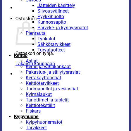
Jätteiden käsittely
Siivousvälineet
Pyykkihuolto
Ostoskori
Kunnossapito
Parveke- ja kynnysmatot
Pienrauta
Työkalut
Sähkötarvikkeet
Turvatuotteet
Ostoskori on tyhjä.
Keittiö
Astiat
Takaisin kauppaan
Kernit ja vahakankaat
Pakastus- ja säilytysrasiat
Kertakäyttöastiat
Keittiötarvikkeet
Juomapullot ja vesiastiat
Kylmälaukut
Tarjottimet ja tabletit
Keittiötekstiilit
Fiskars
Kylpyhuone
Kylpyhuonematot
Tarvikkeet