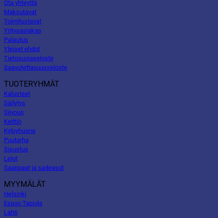
Ota yhteyttä
Maksutavat
Toimitustavat
Yritysasiakas
Palautus
Yleiset ehdot
Tietosuojaseloste
Saavutettavuusseloste
TUOTERYHMÄT
Kalusteet
Säilytys
Siivous
Keittiö
Kylpyhuone
Puutarha
Sisustus
Lelut
Saappaat ja sadeasut
MYYMÄLÄT
Helsinki
Espoo Tapiola
Lahti