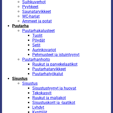
Suihkuverhot
Pyyhkeet
Saunatarvikkeet
WC-harjat
Ammeet ja potat
Puutarha
Puutarhakalusteet
Tuolit
Pöydät
Setit
Aurinkovarjot
Pehmusteet ja istuintyynyt
Puutarhanhoito
Ruukut ja parvekelaatikot
Puutarhatarvikkeet
Puutarhatyökalut
Sisustus
Sisustus
Sisustustyynyt ja huovat
Tekokasvit
Ruukut ja maljakot
Sisustuskorit ja -laatikot
Lyhdyt
Kynttilät