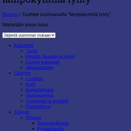
Etusivu
/
Tuotteet avainsanalla “lämpökynttilä lyhty”
Näytetään ainoa tulos
Kalusteet
Tuolit
Pöydät, lipastot ja hyllyt
Lasten kalusteet
Ulkokalusteet
Säilytys
Laatikot
Korit
Kenkätelineet
Vaatesäilytys
Vesiastiat ja ämpärit
Piensäilytys
Siivous
Siivous
Siivousvälineet
Pyykkihuolto