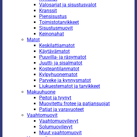
Valosarjat ja sisustusvalot
Kranssit
Piensisustus
Toimistotarvikkeet
Sisustusmuovit
Keinonahat
Matot
Keskilattiamatot
Käytävämatot
Puuvilla- ja räsymatot
Juutti- ja sisalmatot
Kosteantilanmatot
Kylpyhuonematot
Parveke ja kynnysmatot
Liukuestematot ja tarvikkeet
Makuuhuone
Peitot ja tyynyt
Muovitettu frotee ja patjansuojat
Patjat ja varavuoteet
Vaahtomuovit
Vaahtomuovilevyt
Solumuovilevyt
Muut vaahtomuovit