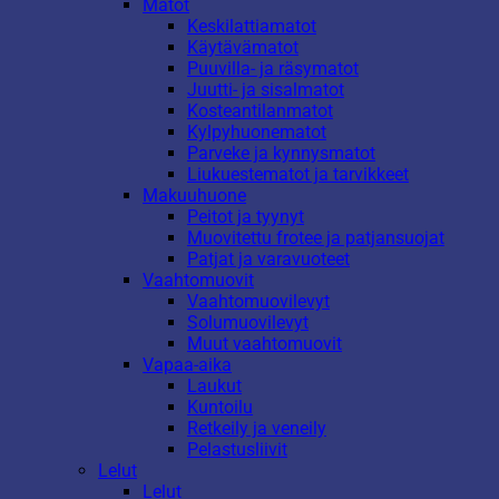
Matot
Keskilattiamatot
Käytävämatot
Puuvilla- ja räsymatot
Juutti- ja sisalmatot
Kosteantilanmatot
Kylpyhuonematot
Parveke ja kynnysmatot
Liukuestematot ja tarvikkeet
Makuuhuone
Peitot ja tyynyt
Muovitettu frotee ja patjansuojat
Patjat ja varavuoteet
Vaahtomuovit
Vaahtomuovilevyt
Solumuovilevyt
Muut vaahtomuovit
Vapaa-aika
Laukut
Kuntoilu
Retkeily ja veneily
Pelastusliivit
Lelut
Lelut