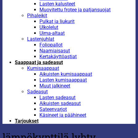
Lasten kalusteet
Muovitettu frotee ja patjansuojat
Pihaleikit
Pulkat ja liukurit
Ulkolelut
Uima-altaat
Lastenjuhlat
Foliopallot
Naamiaisasut
Kertakäyttöastiat
Saappaat ja sadeasut
Kumisaappaat
Aikuisten kumisaappaat
Lasten kumisaappaat
Muut jalkineet
Sadeasut
Lasten sadeasut
Aikuisten sadeasut
Sateenvarjot
Käsineet ja päähineet
Tarjoukset
lämpökynttilä lyhty