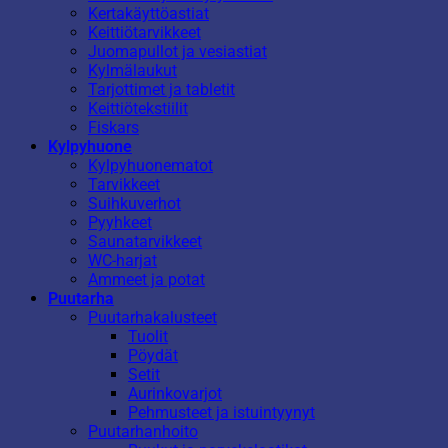
Kertakäyttöastiat
Keittiötarvikkeet
Juomapullot ja vesiastiat
Kylmälaukut
Tarjottimet ja tabletit
Keittiötekstiilit
Fiskars
Kylpyhuone
Kylpyhuonematot
Tarvikkeet
Suihkuverhot
Pyyhkeet
Saunatarvikkeet
WC-harjat
Ammeet ja potat
Puutarha
Puutarhakalusteet
Tuolit
Pöydät
Setit
Aurinkovarjot
Pehmusteet ja istuintyynyt
Puutarhanhoito