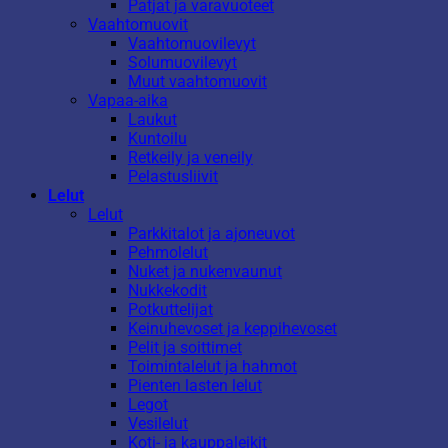
Patjat ja varavuoteet
Vaahtomuovit
Vaahtomuovilevyt
Solumuovilevyt
Muut vaahtomuovit
Vapaa-aika
Laukut
Kuntoilu
Retkeily ja veneily
Pelastusliivit
Lelut
Lelut
Parkkitalot ja ajoneuvot
Pehmolelut
Nuket ja nukenvaunut
Nukkekodit
Potkuttelijat
Keinuhevoset ja keppihevoset
Pelit ja soittimet
Toimintalelut ja hahmot
Pienten lasten lelut
Legot
Vesilelut
Koti- ja kauppaleikit