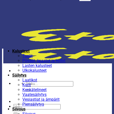
Kalusteet
Tuolit
Pöydät, lipastot ja hyllyt
Lasten kalusteet
Ulkokalusteet
Säilytys
Laatikot
Etsi:
Korit
Kenkätelineet
Vaatesäilytys
Vesiastiat ja ämpärit
Piensäilytys
Etsi:
Siivous
Siivous