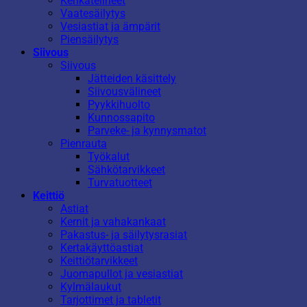
Kenkätelineet
Vaatesäilytys
Vesiastiat ja ämpärit
Piensäilytys
Siivous
Siivous
Jätteiden käsittely
Siivousvälineet
Pyykkihuolto
Kunnossapito
Parveke- ja kynnysmatot
Pienrauta
Työkalut
Sähkötarvikkeet
Turvatuotteet
Keittiö
Astiat
Kernit ja vahakankaat
Pakastus- ja säilytysrasiat
Kertakäyttöastiat
Keittiötarvikkeet
Juomapullot ja vesiastiat
Kylmälaukut
Tarjottimet ja tabletit