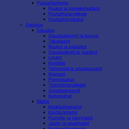
Puutarhanhoito
Ruukut ja parvekelaatikot
Puutarhatarvikkeet
Puutarhatyökalut
Sisustus
Sisustus
Sisustustyynyt ja huovat
Tekokasvit
Ruukut ja maljakot
Sisustuskorit ja -laatikot
Lyhdyt
Kynttilät
Valosarjat ja sisustusvalot
Kranssit
Piensisustus
Toimistotarvikkeet
Sisustusmuovit
Keinonahat
Matot
Keskilattiamatot
Käytävämatot
Puuvilla- ja räsymatot
Juutti- ja sisalmatot
Kosteantilanmatot