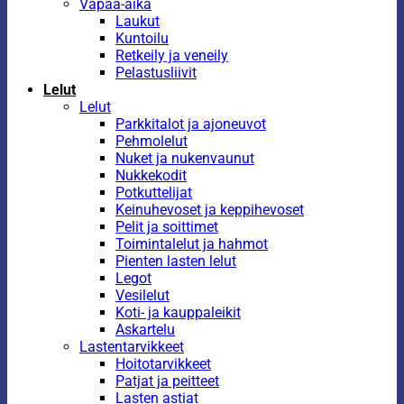
Vapaa-aika
Laukut
Kuntoilu
Retkeily ja veneily
Pelastusliivit
Lelut
Lelut
Parkkitalot ja ajoneuvot
Pehmolelut
Nuket ja nukenvaunut
Nukkekodit
Potkuttelijat
Keinuhevoset ja keppihevoset
Pelit ja soittimet
Toimintalelut ja hahmot
Pienten lasten lelut
Legot
Vesilelut
Koti- ja kauppaleikit
Askartelu
Lastentarvikkeet
Hoitotarvikkeet
Patjat ja peitteet
Lasten astiat