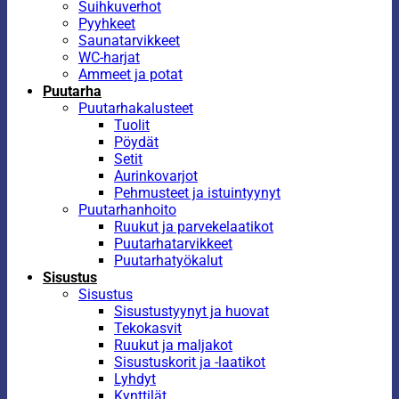
Suihkuverhot
Pyyhkeet
Saunatarvikkeet
WC-harjat
Ammeet ja potat
Puutarha
Puutarhakalusteet
Tuolit
Pöydät
Setit
Aurinkovarjot
Pehmusteet ja istuintyynyt
Puutarhanhoito
Ruukut ja parvekelaatikot
Puutarhatarvikkeet
Puutarhatyökalut
Sisustus
Sisustus
Sisustustyynyt ja huovat
Tekokasvit
Ruukut ja maljakot
Sisustuskorit ja -laatikot
Lyhdyt
Kynttilät