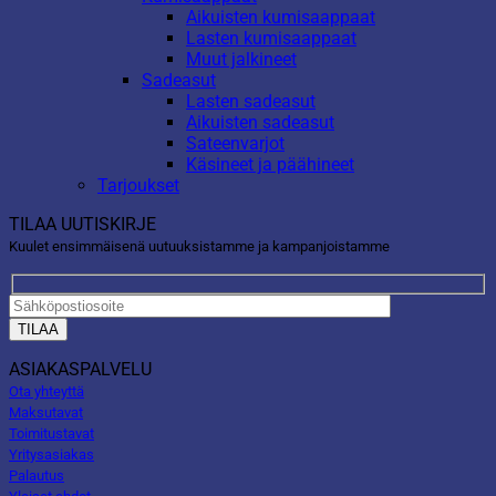
Aikuisten kumisaappaat
Lasten kumisaappaat
Muut jalkineet
Sadeasut
Lasten sadeasut
Aikuisten sadeasut
Sateenvarjot
Käsineet ja päähineet
Tarjoukset
TILAA UUTISKIRJE
Kuulet ensimmäisenä uutuuksistamme ja kampanjoistamme
ASIAKASPALVELU
Ota yhteyttä
Maksutavat
Toimitustavat
Yritysasiakas
Palautus