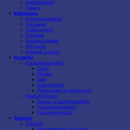
Keittiötekstiilit
Fiskars
Kylpyhuone
Kylpyhuonematot
Tarvikkeet
Suihkuverhot
Pyyhkeet
Saunatarvikkeet
WC-harjat
Ammeet ja potat
Puutarha
Puutarhakalusteet
Tuolit
Pöydät
Setit
Aurinkovarjot
Pehmusteet ja istuintyynyt
Puutarhanhoito
Ruukut ja parvekelaatikot
Puutarhatarvikkeet
Puutarhatyökalut
Sisustus
Sisustus
Sisustustyynyt ja huovat