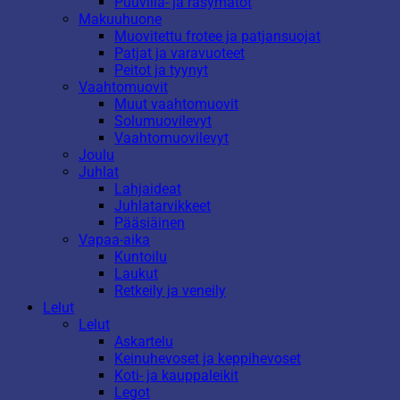
Puuvilla- ja räsymatot
Makuuhuone
Muovitettu frotee ja patjansuojat
Patjat ja varavuoteet
Peitot ja tyynyt
Vaahtomuovit
Muut vaahtomuovit
Solumuovilevyt
Vaahtomuovilevyt
Joulu
Juhlat
Lahjaideat
Juhlatarvikkeet
Pääsiäinen
Vapaa-aika
Kuntoilu
Laukut
Retkeily ja veneily
Lelut
Lelut
Askartelu
Keinuhevoset ja keppihevoset
Koti- ja kauppaleikit
Legot