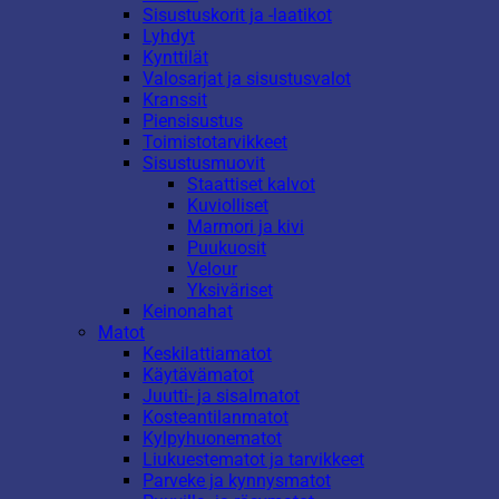
Sisustuskorit ja -laatikot
Lyhdyt
Kynttilät
Valosarjat ja sisustusvalot
Kranssit
Piensisustus
Toimistotarvikkeet
Sisustusmuovit
Staattiset kalvot
Kuviolliset
Marmori ja kivi
Puukuosit
Velour
Yksiväriset
Keinonahat
Matot
Keskilattiamatot
Käytävämatot
Juutti- ja sisalmatot
Kosteantilanmatot
Kylpyhuonematot
Liukuestematot ja tarvikkeet
Parveke ja kynnysmatot