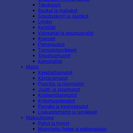
Tekokasvit
Ruukut ja maljakot
Sisustuskorit ja -laatikot
Lyhdyt
Kynttilät
Valosarjat ja sisustusvalot
Kranssit
Piensisustus
Toimistotarvikkeet
Sisustusmuovit
Keinonahat
Matot
Keskilattiamatot
Käytävämatot
Puuvilla- ja räsymatot
Juutti- ja sisalmatot
Kosteantilanmatot
Kylpyhuonematot
Parveke ja kynnysmatot
Liukuestematot ja tarvikkeet
Makuuhuone
Peitot ja tyynyt
Muovitettu frotee ja patjansuojat