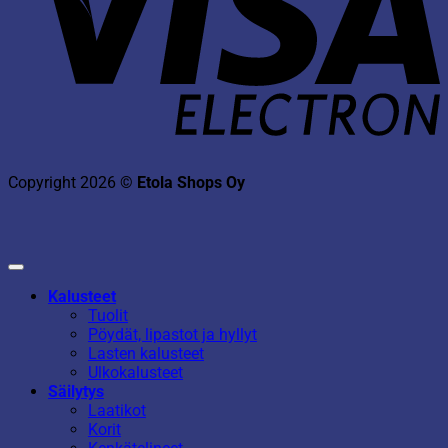
Copyright 2026 ©
Etola Shops Oy
Kalusteet
Tuolit
Pöydät, lipastot ja hyllyt
Lasten kalusteet
Ulkokalusteet
Säilytys
Laatikot
Korit