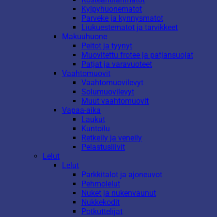
Kylpyhuonematot
Parveke ja kynnysmatot
Liukuestematot ja tarvikkeet
Makuuhuone
Peitot ja tyynyt
Muovitettu frotee ja patjansuojat
Patjat ja varavuoteet
Vaahtomuovit
Vaahtomuovilevyt
Solumuovilevyt
Muut vaahtomuovit
Vapaa-aika
Laukut
Kuntoilu
Retkeily ja veneily
Pelastusliivit
Lelut
Lelut
Parkkitalot ja ajoneuvot
Pehmolelut
Nuket ja nukenvaunut
Nukkekodit
Potkuttelijat