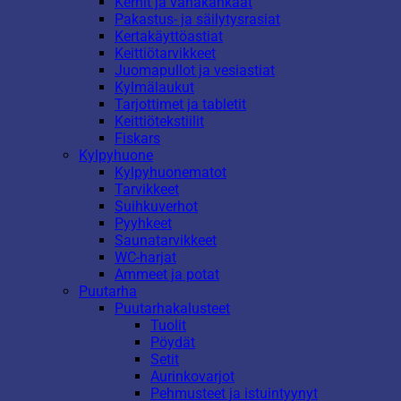
Kernit ja vahakankaat
Pakastus- ja säilytysrasiat
Kertakäyttöastiat
Keittiötarvikkeet
Juomapullot ja vesiastiat
Kylmälaukut
Tarjottimet ja tabletit
Keittiötekstiilit
Fiskars
Kylpyhuone
Kylpyhuonematot
Tarvikkeet
Suihkuverhot
Pyyhkeet
Saunatarvikkeet
WC-harjat
Ammeet ja potat
Puutarha
Puutarhakalusteet
Tuolit
Pöydät
Setit
Aurinkovarjot
Pehmusteet ja istuintyynyt