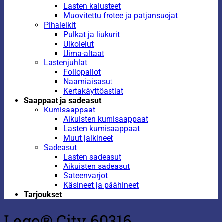
Lasten kalusteet
Muovitettu frotee ja patjansuojat
Pihaleikit
Pulkat ja liukurit
Ulkolelut
Uima-altaat
Lastenjuhlat
Foliopallot
Naamiaisasut
Kertakäyttöastiat
Saappaat ja sadeasut
Kumisaappaat
Aikuisten kumisaappaat
Lasten kumisaappaat
Muut jalkineet
Sadeasut
Lasten sadeasut
Aikuisten sadeasut
Sateenvarjot
Käsineet ja päähineet
Tarjoukset
Lego® City 60316