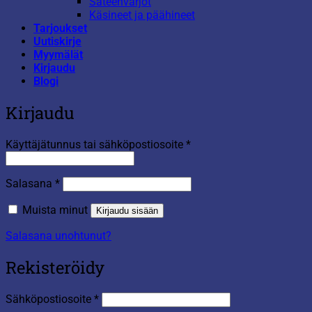
Sateenvarjot
Käsineet ja päähineet
Tarjoukset
Uutiskirje
Myymälät
Kirjaudu
Blogi
Kirjaudu
Vaaditaan
Käyttäjätunnus tai sähköpostiosoite
*
Vaaditaan
Salasana
*
Muista minut
Kirjaudu sisään
Salasana unohtunut?
Rekisteröidy
Vaaditaan
Sähköpostiosoite
*