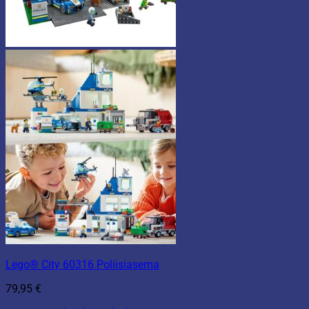
Lego® City 60316 Poliisiasema
79,95
€