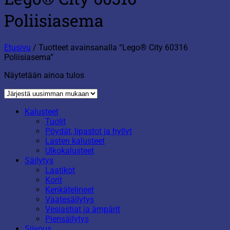
Poliisiasema
Etusivu
/
Tuotteet avainsanalla “Lego® City 60316
Poliisiasema”
Näytetään ainoa tulos
Kalusteet
Tuolit
Pöydät, lipastot ja hyllyt
Lasten kalusteet
Ulkokalusteet
Säilytys
Laatikot
Korit
Kenkätelineet
Vaatesäilytys
Vesiastiat ja ämpärit
Piensäilytys
Siivous