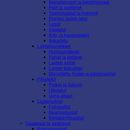
Keinuhevoset ja keppihevoset
Pelit ja soittimet
Toimintalelut ja hahmot
Pienten lasten lelut
Legot
Vesilelut
Koti- ja kauppaleikit
Askartelu
Lastentarvikkeet
Hoitotarvikkeet
Patjat ja peitteet
Lasten astiat
Lasten kalusteet
Muovitettu frotee ja patjansuojat
Pihaleikit
Pulkat ja liukurit
Ulkolelut
Uima-altaat
Lastenjuhlat
Foliopallot
Naamiaisasut
Kertakäyttöastiat
Saappaat ja sadeasut
Kumisaappaat