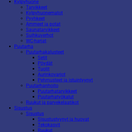
Kylpyhuone
Tarvikkeet
Kylpyhuonematot
Pyyhkeet
Ammeet ja potat
Saunatarvikkeet
Suihkuverhot
WC-harjat
Puutarha
Puutarhakalusteet
Setit
Pöydät
Tuolit
Aurinkovarjot
Pehmusteet ja istuintyynyt
Puutarhanhoito
Puutarhatarvikkeet
Puutarhatyökalut
Ruukut ja parvekelaatikot
Sisustus
Sisustus
Sisustustyynyt ja huovat
Tekokasvit
Ruukut