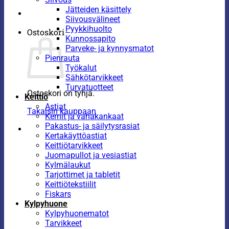
Jätteiden käsittely
Siivousvälineet
Pyykkihuolto
Ostoskori
Kunnossapito
Parveke- ja kynnysmatot
Pienrauta
Työkalut
Sähkötarvikkeet
Turvatuotteet
Ostoskori on tyhjä.
Keittiö
Astiat
Takaisin kauppaan
Kernit ja vahakankaat
Pakastus- ja säilytysrasiat
Kertakäyttöastiat
Keittiötarvikkeet
Juomapullot ja vesiastiat
Kylmälaukut
Tarjottimet ja tabletit
Keittiötekstiilit
Fiskars
Kylpyhuone
Kylpyhuonematot
Tarvikkeet