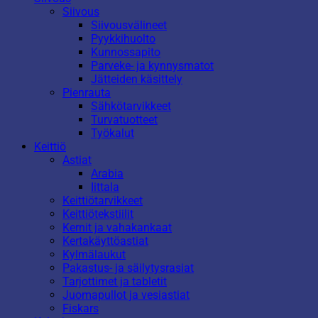
Siivous
Siivousvälineet
Pyykkihuolto
Kunnossapito
Parveke- ja kynnysmatot
Jätteiden käsittely
Pienrauta
Sähkötarvikkeet
Turvatuotteet
Työkalut
Keittiö
Astiat
Arabia
Iittala
Keittiötarvikkeet
Keittiötekstiilit
Kernit ja vahakankaat
Kertakäyttöastiat
Kylmälaukut
Pakastus- ja säilytysrasiat
Tarjottimet ja tabletit
Juomapullot ja vesiastiat
Fiskars