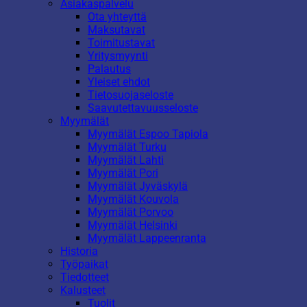
Asiakaspalvelu
Ota yhteyttä
Maksutavat
Toimitustavat
Yritysmyynti
Palautus
Yleiset ehdot
Tietosuojaseloste
Saavutettavuusseloste
Myymälät
Myymälät Espoo Tapiola
Myymälät Turku
Myymälät Lahti
Myymälät Pori
Myymälät Jyväskylä
Myymälät Kouvola
Myymälät Porvoo
Myymälät Helsinki
Myymälät Lappeenranta
Historia
Työpaikat
Tiedotteet
Kalusteet
Tuolit