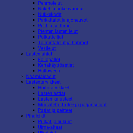
Pehmolelut
Nuket ja nukenvaunut
Nukkekodit
Parkkitalot ja ajoneuvot
Pelit ja soittimet
Pienten lasten lelut
Potkuttelijat
Toimintalelut ja hahmot
Vesilelut
Lastenjuhlat
Foliopallot
Kertakäyttöastiat
Halloween
Naamiaisasut
Lastentarvikkeet
Hoitotarvikkeet
Lasten astiat
Lasten kalusteet
Muovitettu frotee ja patjansuojat
Patjat ja peitteet
Pihaleikit
Pulkat ja liukurit
Uima-altaat
Ulkolelut