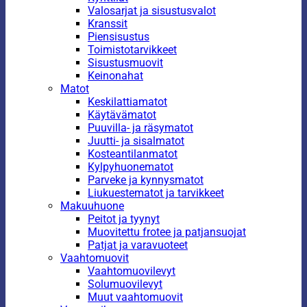
Valosarjat ja sisustusvalot
Kranssit
Piensisustus
Toimistotarvikkeet
Sisustusmuovit
Keinonahat
Matot
Keskilattiamatot
Käytävämatot
Puuvilla- ja räsymatot
Juutti- ja sisalmatot
Kosteantilanmatot
Kylpyhuonematot
Parveke ja kynnysmatot
Liukuestematot ja tarvikkeet
Makuuhuone
Peitot ja tyynyt
Muovitettu frotee ja patjansuojat
Patjat ja varavuoteet
Vaahtomuovit
Vaahtomuovilevyt
Solumuovilevyt
Muut vaahtomuovit