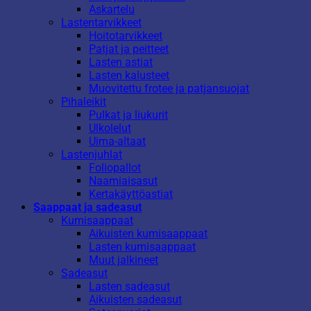
Askartelu
Lastentarvikkeet
Hoitotarvikkeet
Patjat ja peitteet
Lasten astiat
Lasten kalusteet
Muovitettu frotee ja patjansuojat
Pihaleikit
Pulkat ja liukurit
Ulkolelut
Uima-altaat
Lastenjuhlat
Foliopallot
Naamiaisasut
Kertakäyttöastiat
Saappaat ja sadeasut
Kumisaappaat
Aikuisten kumisaappaat
Lasten kumisaappaat
Muut jalkineet
Sadeasut
Lasten sadeasut
Aikuisten sadeasut