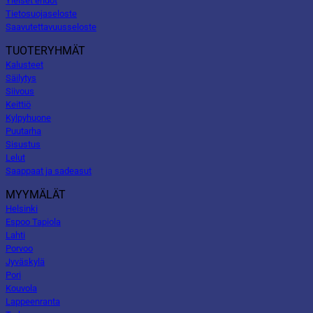
Yleiset ehdot
Tietosuojaseloste
Saavutettavuusseloste
TUOTERYHMÄT
Kalusteet
Säilytys
Siivous
Keittiö
Kylpyhuone
Puutarha
Sisustus
Lelut
Saappaat ja sadeasut
MYYMÄLÄT
Helsinki
Espoo Tapiola
Lahti
Porvoo
Jyväskylä
Pori
Kouvola
Lappeenranta