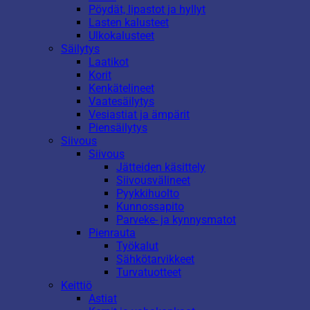
Pöydät, lipastot ja hyllyt
Lasten kalusteet
Ulkokalusteet
Säilytys
Laatikot
Korit
Kenkätelineet
Vaatesäilytys
Vesiastiat ja ämpärit
Piensäilytys
Siivous
Siivous
Jätteiden käsittely
Siivousvälineet
Pyykkihuolto
Kunnossapito
Parveke- ja kynnysmatot
Pienrauta
Työkalut
Sähkötarvikkeet
Turvatuotteet
Keittiö
Astiat