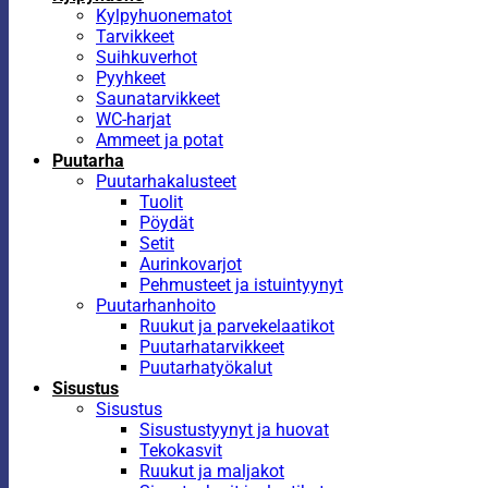
Kylpyhuonematot
Tarvikkeet
Suihkuverhot
Pyyhkeet
Saunatarvikkeet
WC-harjat
Ammeet ja potat
Puutarha
Puutarhakalusteet
Tuolit
Pöydät
Setit
Aurinkovarjot
Pehmusteet ja istuintyynyt
Puutarhanhoito
Ruukut ja parvekelaatikot
Puutarhatarvikkeet
Puutarhatyökalut
Sisustus
Sisustus
Sisustustyynyt ja huovat
Tekokasvit
Ruukut ja maljakot