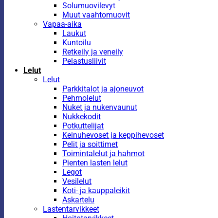
Solumuovilevyt
Muut vaahtomuovit
Vapaa-aika
Laukut
Kuntoilu
Retkeily ja veneily
Pelastusliivit
Lelut
Lelut
Parkkitalot ja ajoneuvot
Pehmolelut
Nuket ja nukenvaunut
Nukkekodit
Potkuttelijat
Keinuhevoset ja keppihevoset
Pelit ja soittimet
Toimintalelut ja hahmot
Pienten lasten lelut
Legot
Vesilelut
Koti- ja kauppaleikit
Askartelu
Lastentarvikkeet