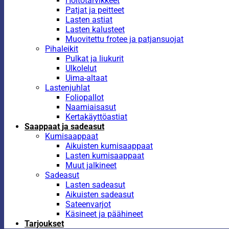
Hoitotarvikkeet
Patjat ja peitteet
Lasten astiat
Lasten kalusteet
Muovitettu frotee ja patjansuojat
Pihaleikit
Pulkat ja liukurit
Ulkolelut
Uima-altaat
Lastenjuhlat
Foliopallot
Naamiaisasut
Kertakäyttöastiat
Saappaat ja sadeasut
Kumisaappaat
Aikuisten kumisaappaat
Lasten kumisaappaat
Muut jalkineet
Sadeasut
Lasten sadeasut
Aikuisten sadeasut
Sateenvarjot
Käsineet ja päähineet
Tarjoukset