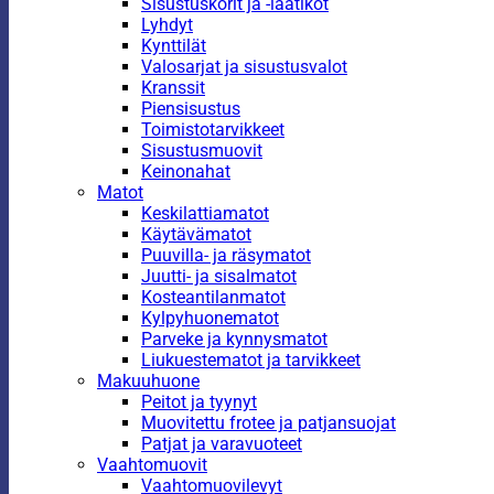
Sisustuskorit ja -laatikot
Lyhdyt
Kynttilät
Valosarjat ja sisustusvalot
Kranssit
Piensisustus
Toimistotarvikkeet
Sisustusmuovit
Keinonahat
Matot
Keskilattiamatot
Käytävämatot
Puuvilla- ja räsymatot
Juutti- ja sisalmatot
Kosteantilanmatot
Kylpyhuonematot
Parveke ja kynnysmatot
Liukuestematot ja tarvikkeet
Makuuhuone
Peitot ja tyynyt
Muovitettu frotee ja patjansuojat
Patjat ja varavuoteet
Vaahtomuovit
Vaahtomuovilevyt