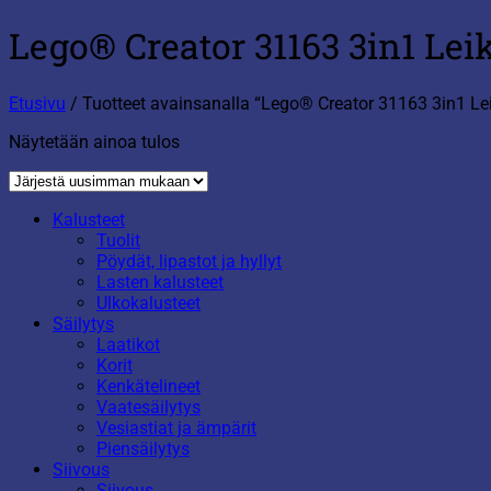
Lego® Creator 31163 3in1 Lei
Etusivu
/
Tuotteet avainsanalla “Lego® Creator 31163 3in1 Lei
Näytetään ainoa tulos
Kalusteet
Tuolit
Pöydät, lipastot ja hyllyt
Lasten kalusteet
Ulkokalusteet
Säilytys
Laatikot
Korit
Kenkätelineet
Vaatesäilytys
Vesiastiat ja ämpärit
Piensäilytys
Siivous
Siivous