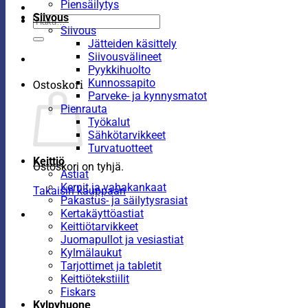
Piensäilytys
Siivous
Etsi:
Siivous
Jätteiden käsittely
Siivousvälineet
Pyykkihuolto
Kunnossapito
Ostoskori
Parveke- ja kynnysmatot
Pienrauta
Työkalut
Sähkötarvikkeet
Turvatuotteet
Keittiö
Ostoskori on tyhjä.
Astiat
Kernit ja vahakankaat
Takaisin kauppaan
Pakastus- ja säilytysrasiat
Kertakäyttöastiat
Keittiötarvikkeet
Juomapullot ja vesiastiat
Kylmälaukut
Tarjottimet ja tabletit
Keittiötekstiilit
Fiskars
Kylpyhuone