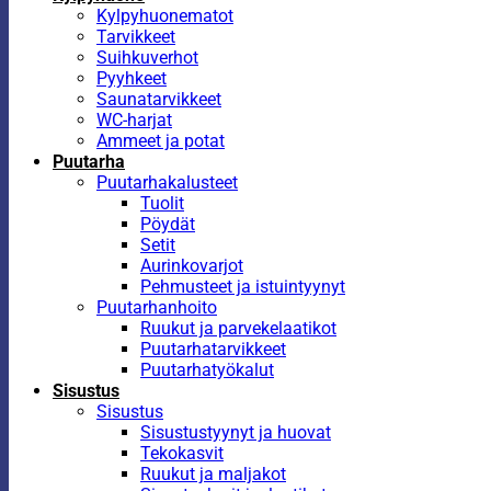
Kylpyhuonematot
Tarvikkeet
Suihkuverhot
Pyyhkeet
Saunatarvikkeet
WC-harjat
Ammeet ja potat
Puutarha
Puutarhakalusteet
Tuolit
Pöydät
Setit
Aurinkovarjot
Pehmusteet ja istuintyynyt
Puutarhanhoito
Ruukut ja parvekelaatikot
Puutarhatarvikkeet
Puutarhatyökalut
Sisustus
Sisustus
Sisustustyynyt ja huovat
Tekokasvit
Ruukut ja maljakot