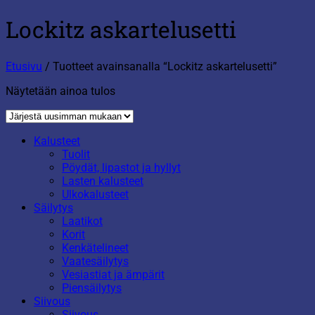
Lockitz askartelusetti
Etusivu
/
Tuotteet avainsanalla “Lockitz askartelusetti”
Näytetään ainoa tulos
Kalusteet
Tuolit
Pöydät, lipastot ja hyllyt
Lasten kalusteet
Ulkokalusteet
Säilytys
Laatikot
Korit
Kenkätelineet
Vaatesäilytys
Vesiastiat ja ämpärit
Piensäilytys
Siivous
Siivous