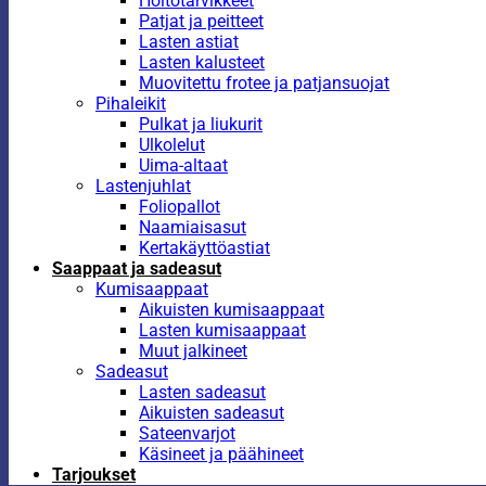
Hoitotarvikkeet
Patjat ja peitteet
Lasten astiat
Lasten kalusteet
Muovitettu frotee ja patjansuojat
Pihaleikit
Pulkat ja liukurit
Ulkolelut
Uima-altaat
Lastenjuhlat
Foliopallot
Naamiaisasut
Kertakäyttöastiat
Saappaat ja sadeasut
Kumisaappaat
Aikuisten kumisaappaat
Lasten kumisaappaat
Muut jalkineet
Sadeasut
Lasten sadeasut
Aikuisten sadeasut
Sateenvarjot
Käsineet ja päähineet
Tarjoukset