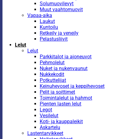
Solumuovilevyt
Muut vaahtomuovit
Vapaa-aika
Laukut
Kuntoilu
Retkeily ja veneily
Pelastusliivit
Lelut
Lelut
Parkkitalot ja ajoneuvot
Pehmolelut
Nuket ja nukenvaunut
Nukkekodit
Potkuttelijat
Keinuhevoset ja keppihevoset
Pelit ja soittimet
Toimintalelut ja hahmot
Pienten lasten lelut
Legot
Vesilelut
Koti- ja kauppaleikit
Askartelu
Lastentarvikkeet