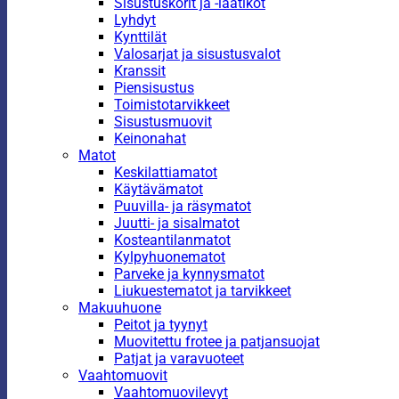
Sisustuskorit ja -laatikot
Lyhdyt
Kynttilät
Valosarjat ja sisustusvalot
Kranssit
Piensisustus
Toimistotarvikkeet
Sisustusmuovit
Keinonahat
Matot
Keskilattiamatot
Käytävämatot
Puuvilla- ja räsymatot
Juutti- ja sisalmatot
Kosteantilanmatot
Kylpyhuonematot
Parveke ja kynnysmatot
Liukuestematot ja tarvikkeet
Makuuhuone
Peitot ja tyynyt
Muovitettu frotee ja patjansuojat
Patjat ja varavuoteet
Vaahtomuovit
Vaahtomuovilevyt