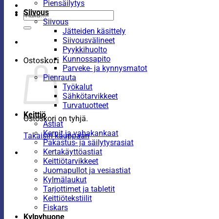
Piensäilytys
Siivous
Etsi:
Siivous
Jätteiden käsittely
Siivousvälineet
Pyykkihuolto
Kunnossapito
Ostoskori
Parveke- ja kynnysmatot
Pienrauta
Työkalut
Sähkötarvikkeet
Turvatuotteet
Keittiö
Ostoskori on tyhjä.
Astiat
Kernit ja vahakankaat
Takaisin kauppaan
Pakastus- ja säilytysrasiat
Kertakäyttöastiat
Keittiötarvikkeet
Juomapullot ja vesiastiat
Kylmälaukut
Tarjottimet ja tabletit
Keittiötekstiilit
Fiskars
Kylpyhuone