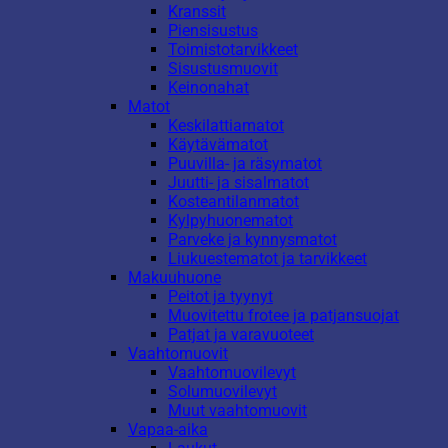
Kranssit
Piensisustus
Toimistotarvikkeet
Sisustusmuovit
Keinonahat
Matot
Keskilattiamatot
Käytävämatot
Puuvilla- ja räsymatot
Juutti- ja sisalmatot
Kosteantilanmatot
Kylpyhuonematot
Parveke ja kynnysmatot
Liukuestematot ja tarvikkeet
Makuuhuone
Peitot ja tyynyt
Muovitettu frotee ja patjansuojat
Patjat ja varavuoteet
Vaahtomuovit
Vaahtomuovilevyt
Solumuovilevyt
Muut vaahtomuovit
Vapaa-aika