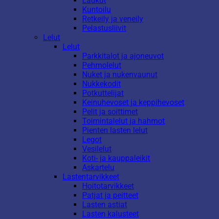
Laukut
Kuntoilu
Retkeily ja veneily
Pelastusliivit
Lelut
Lelut
Parkkitalot ja ajoneuvot
Pehmolelut
Nuket ja nukenvaunut
Nukkekodit
Potkuttelijat
Keinuhevoset ja keppihevoset
Pelit ja soittimet
Toimintalelut ja hahmot
Pienten lasten lelut
Legot
Vesilelut
Koti- ja kauppaleikit
Askartelu
Lastentarvikkeet
Hoitotarvikkeet
Patjat ja peitteet
Lasten astiat
Lasten kalusteet