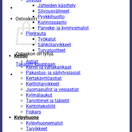
Jätteiden käsittely
Siivousvälineet
Pyykkihuolto
Ostoskori
Kunnossapito
Parveke- ja kynnysmatot
Pienrauta
Työkalut
Sähkötarvikkeet
Turvatuotteet
Ostoskori on tyhjä.
Keittiö
Astiat
Takaisin kauppaan
Kernit ja vahakankaat
Pakastus- ja säilytysrasiat
Kertakäyttöastiat
Keittiötarvikkeet
Juomapullot ja vesiastiat
Kylmälaukut
Tarjottimet ja tabletit
Keittiötekstiilit
Fiskars
Kylpyhuone
Kylpyhuonematot
Tarvikkeet