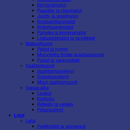
Käytävämatot
Puuvilla- ja räsymatot
Juutti- ja sisalmatot
Kosteantilanmatot
Kylpyhuonematot
Parveke ja kynnysmatot
Liukuestematot ja tarvikkeet
Makuuhuone
Peitot ja tyynyt
Muovitettu frotee ja patjansuojat
Patjat ja varavuoteet
Vaahtomuovit
Vaahtomuovilevyt
Solumuovilevyt
Muut vaahtomuovit
Vapaa-aika
Laukut
Kuntoilu
Retkeily ja veneily
Pelastusliivit
Lelut
Lelut
Parkkitalot ja ajoneuvot