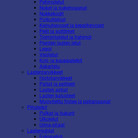
Pehmolelut
Nuket ja nukenvaunut
Nukkekodit
Potkuttelijat
Keinuhevoset ja keppihevoset
Pelit ja soittimet
Toimintalelut ja hahmot
Pienten lasten lelut
Legot
Vesilelut
Koti- ja kauppaleikit
Askartelu
Lastentarvikkeet
Hoitotarvikkeet
Patjat ja peitteet
Lasten astiat
Lasten kalusteet
Muovitettu frotee ja patjansuojat
Pihaleikit
Pulkat ja liukurit
Ulkolelut
Uima-altaat
Lastenjuhlat
Foliopallot