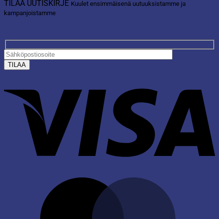
TILAA UUTISKIRJE
Kuulet ensimmäisenä uutuuksistamme ja
kampanjoistamme
V
M