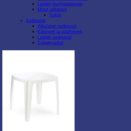
Lasten kumisaappaat
Muut jalkineet
Sukat
Sadeasut
Aikuisten sadeasut
Käsineet ja päähineet
Lasten sadeasut
Sateenvarjot