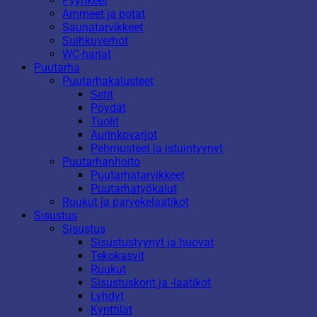
Pyyhkeet
Ammeet ja potat
Saunatarvikkeet
Suihkuverhot
WC-harjat
Puutarha
Puutarhakalusteet
Setit
Pöydät
Tuolit
Aurinkovarjot
Pehmusteet ja istuintyynyt
Puutarhanhoito
Puutarhatarvikkeet
Puutarhatyökalut
Ruukut ja parvekelaatikot
Sisustus
Sisustus
Sisustustyynyt ja huovat
Tekokasvit
Ruukut
Sisustuskorit ja -laatikot
Lyhdyt
Kynttilät