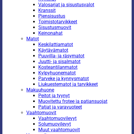
Valosarjat ja sisustusvalot
Kranssit
Piensisustus
Toimistotarvikkeet
Sisustusmuovit
Keinonahat
Matot
Keskilattiamatot
Käytävämatot
Puuvilla- ja räsymatot
Juutti- ja sisalmatot
Kosteantilanmatot
Kylpyhuonematot
Parveke ja kynnysmatot
Liukuestematot ja tarvikkeet
Makuuhuone
Peitot ja tyynyt
Muovitettu frotee ja patjansuojat
Patjat ja varavuoteet
Vaahtomuovit
Vaahtomuovilevyt
Solumuovilevyt
Muut vaahtomuovit