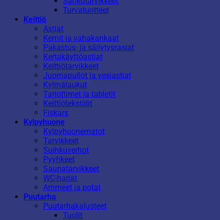
Sähkötarvikkeet
Turvatuotteet
Keittiö
Astiat
Kernit ja vahakankaat
Pakastus- ja säilytysrasiat
Kertakäyttöastiat
Keittiötarvikkeet
Juomapullot ja vesiastiat
Kylmälaukut
Tarjottimet ja tabletit
Keittiötekstiilit
Fiskars
Kylpyhuone
Kylpyhuonematot
Tarvikkeet
Suihkuverhot
Pyyhkeet
Saunatarvikkeet
WC-harjat
Ammeet ja potat
Puutarha
Puutarhakalusteet
Tuolit