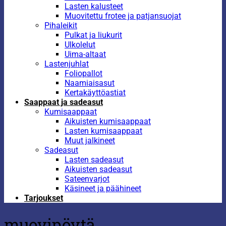
Lasten kalusteet
Muovitettu frotee ja patjansuojat
Pihaleikit
Pulkat ja liukurit
Ulkolelut
Uima-altaat
Lastenjuhlat
Foliopallot
Naamiaisasut
Kertakäyttöastiat
Saappaat ja sadeasut
Kumisaappaat
Aikuisten kumisaappaat
Lasten kumisaappaat
Muut jalkineet
Sadeasut
Lasten sadeasut
Aikuisten sadeasut
Sateenvarjot
Käsineet ja päähineet
Tarjoukset
muovipöytä