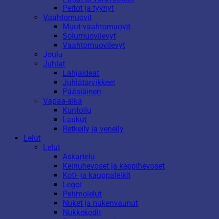
Peitot ja tyynyt
Vaahtomuovit
Muut vaahtomuovit
Solumuovilevyt
Vaahtomuovilevyt
Joulu
Juhlat
Lahjaideat
Juhlatarvikkeet
Pääsiäinen
Vapaa-aika
Kuntoilu
Laukut
Retkeily ja veneily
Lelut
Lelut
Askartelu
Keinuhevoset ja keppihevoset
Koti- ja kauppaleikit
Legot
Pehmolelut
Nuket ja nukenvaunut
Nukkekodit