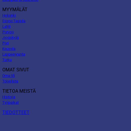
MYYMÄLÄT
Helsinki
Espoo Tapiola
Lahti
Porvoo
Jyväskylä
Pori
Kouvola
Lappeenranta
Turku
OMAT SIVUT
Oma tili
Toivelista
TIETOA MEISTÄ
Historia
Työpaikat
TIEDOTTEET