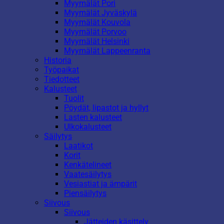
Myymälät Pori
Myymälät Jyväskylä
Myymälät Kouvola
Myymälät Porvoo
Myymälät Helsinki
Myymälät Lappeenranta
Historia
Työpaikat
Tiedotteet
Kalusteet
Tuolit
Pöydät, lipastot ja hyllyt
Lasten kalusteet
Ulkokalusteet
Säilytys
Laatikot
Korit
Kenkätelineet
Vaatesäilytys
Vesiastiat ja ämpärit
Piensäilytys
Siivous
Siivous
Jätteiden käsittely