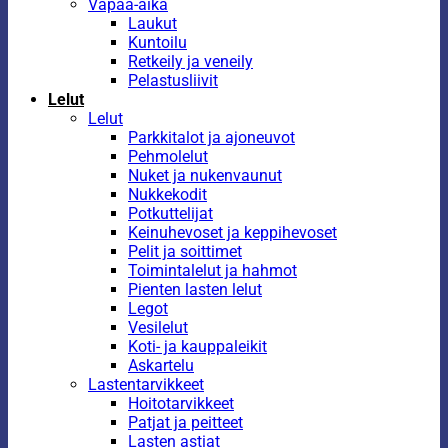
Vapaa-aika
Laukut
Kuntoilu
Retkeily ja veneily
Pelastusliivit
Lelut
Lelut
Parkkitalot ja ajoneuvot
Pehmolelut
Nuket ja nukenvaunut
Nukkekodit
Potkuttelijat
Keinuhevoset ja keppihevoset
Pelit ja soittimet
Toimintalelut ja hahmot
Pienten lasten lelut
Legot
Vesilelut
Koti- ja kauppaleikit
Askartelu
Lastentarvikkeet
Hoitotarvikkeet
Patjat ja peitteet
Lasten astiat