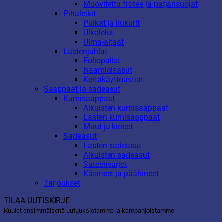
Muovitettu frotee ja patjansuojat
Pihaleikit
Pulkat ja liukurit
Ulkolelut
Uima-altaat
Lastenjuhlat
Foliopallot
Naamiaisasut
Kertakäyttöastiat
Saappaat ja sadeasut
Kumisaappaat
Aikuisten kumisaappaat
Lasten kumisaappaat
Muut jalkineet
Sadeasut
Lasten sadeasut
Aikuisten sadeasut
Sateenvarjot
Käsineet ja päähineet
Tarjoukset
TILAA UUTISKIRJE
Kuulet ensimmäisenä uutuuksistamme ja kampanjoistamme