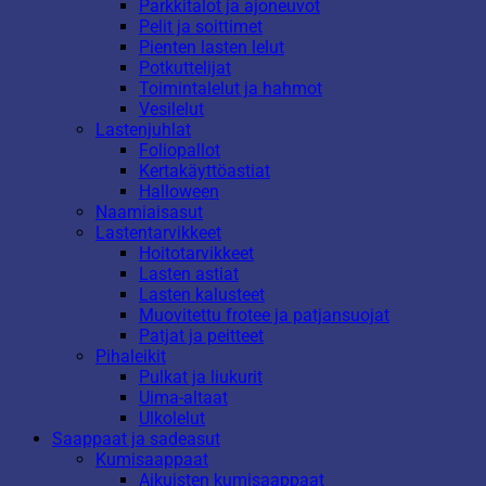
Parkkitalot ja ajoneuvot
Pelit ja soittimet
Pienten lasten lelut
Potkuttelijat
Toimintalelut ja hahmot
Vesilelut
Lastenjuhlat
Foliopallot
Kertakäyttöastiat
Halloween
Naamiaisasut
Lastentarvikkeet
Hoitotarvikkeet
Lasten astiat
Lasten kalusteet
Muovitettu frotee ja patjansuojat
Patjat ja peitteet
Pihaleikit
Pulkat ja liukurit
Uima-altaat
Ulkolelut
Saappaat ja sadeasut
Kumisaappaat
Aikuisten kumisaappaat