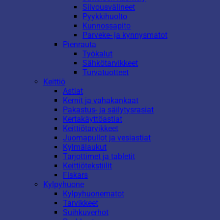
Siivousvälineet
Pyykkihuolto
Kunnossapito
Parveke- ja kynnysmatot
Pienrauta
Työkalut
Sähkötarvikkeet
Turvatuotteet
Keittiö
Astiat
Kernit ja vahakankaat
Pakastus- ja säilytysrasiat
Kertakäyttöastiat
Keittiötarvikkeet
Juomapullot ja vesiastiat
Kylmälaukut
Tarjottimet ja tabletit
Keittiötekstiilit
Fiskars
Kylpyhuone
Kylpyhuonematot
Tarvikkeet
Suihkuverhot