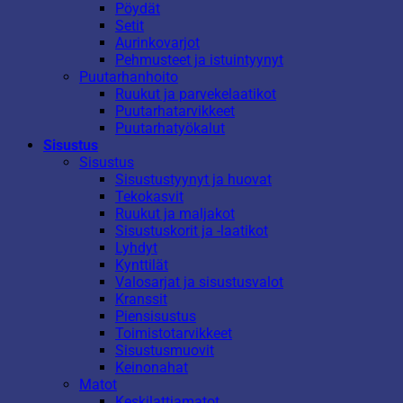
Pöydät
Setit
Aurinkovarjot
Pehmusteet ja istuintyynyt
Puutarhanhoito
Ruukut ja parvekelaatikot
Puutarhatarvikkeet
Puutarhatyökalut
Sisustus
Sisustus
Sisustustyynyt ja huovat
Tekokasvit
Ruukut ja maljakot
Sisustuskorit ja -laatikot
Lyhdyt
Kynttilät
Valosarjat ja sisustusvalot
Kranssit
Piensisustus
Toimistotarvikkeet
Sisustusmuovit
Keinonahat
Matot
Keskilattiamatot