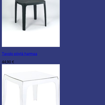
Tavolo pöytä harmaa
44,90
€