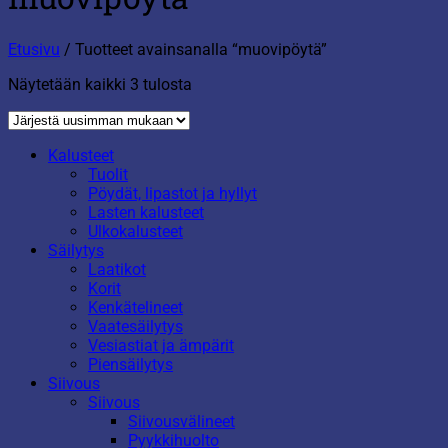
Etusivu
/
Tuotteet avainsanalla “muovipöytä”
Sorted
Näytetään kaikki 3 tulosta
by
latest
Kalusteet
Tuolit
Pöydät, lipastot ja hyllyt
Lasten kalusteet
Ulkokalusteet
Säilytys
Laatikot
Korit
Kenkätelineet
Vaatesäilytys
Vesiastiat ja ämpärit
Piensäilytys
Siivous
Siivous
Siivousvälineet
Pyykkihuolto