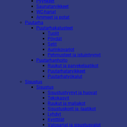
Pyyhkeet
Saunatarvikkeet
WC-harjat
Ammeet ja potat
Puutarha
Puutarhakalusteet
Tuolit
Pöydät
Setit
Aurinkovarjot
Pehmusteet ja istuintyynyt
Puutarhanhoito
Ruukut ja parvekelaatikot
Puutarhatarvikkeet
Puutarhatyökalut
Sisustus
Sisustus
Sisustustyynyt ja huovat
Tekokasvit
Ruukut ja maljakot
Sisustuskorit ja -laatikot
Lyhdyt
Kynttilät
Valosarjat ja sisustusvalot