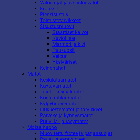
Valosarjat ja sisustusvalot
Kranssit
Piensisustus
Toimistotarvikkeet
Sisustusmuovit
Staattiset kalvot
Kuviolliset
Marmori ja kivi
Puukuosit
Velour
Yksiväriset
Keinonahat
Matot
Keskilattiamatot
Käytävämatot
Juutti- ja sisalmatot
Kosteantilanmatot
Kylpyhuonematot
Liukuestematot ja tarvikkeet
Parveke ja kynnysmatot
Puuvilla- ja räsymatot
Makuuhuone
Muovitettu frotee ja patjansuojat
Patjat ja varavuoteet