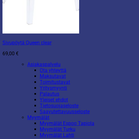
Sivupöytä Queen clear
69,00
€
Asiakaspalvelu
Ota yhteyttä
Maksutavat
Toimitustavat
Yritysmyynti
Palautus
Yleiset ehdot
Tietosuojaseloste
Saavutettavuusseloste
Myymälät
Myymälät Espoo Tapiola
Myymälät Turku
Myymälät Lahti