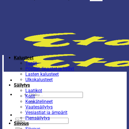
Kalusteet
Tuolit
Pöydät, lipastot ja hyllyt
Lasten kalusteet
Ulkokalusteet
Säilytys
Laatikot
Etsi:
Korit
Kenkätelineet
Vaatesäilytys
Vesiastiat ja ämpärit
Piensäilytys
Etsi:
Siivous
Siivous