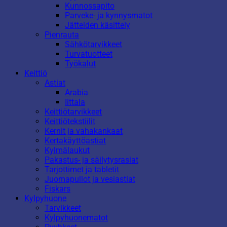
Kunnossapito
Parveke- ja kynnysmatot
Jätteiden käsittely
Pienrauta
Sähkötarvikkeet
Turvatuotteet
Työkalut
Keittiö
Astiat
Arabia
Iittala
Keittiötarvikkeet
Keittiötekstiilit
Kernit ja vahakankaat
Kertakäyttöastiat
Kylmälaukut
Pakastus- ja säilytysrasiat
Tarjottimet ja tabletit
Juomapullot ja vesiastiat
Fiskars
Kylpyhuone
Tarvikkeet
Kylpyhuonematot