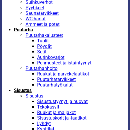
Suihkuverhot
Pyyhkeet
Saunatarvikkeet
WC-harjat
Ammeet ja potat
Puutarha
Puutarhakalusteet
Tuolit
Pöydät
Setit
Aurinkovarjot
Pehmusteet ja istuintyynyt
Puutarhanhoito
Ruukut ja parvekelaatikot
Puutarhatarvikkeet
Puutarhatyökalut
Sisustus
Sisustus
Sisustustyynyt ja huovat
Tekokasvit
Ruukut ja maljakot
Sisustuskorit ja -laatikot
Lyhdyt
Kynttilät