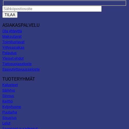
ASIAKASPALVELU
Ota yhteyttä
Maksutavat
Toimitustavat
Yritysasiakas
Palautus
Yleiset ehdot
Tietosuojaseloste
Saavutettavuusseloste
TUOTERYHMÄT
Kalusteet
Säilytys
Siivous
Keittiö
Kylpyhuone
Puutarha
Sisustus
Lelut
Saappaat ja sadeasut