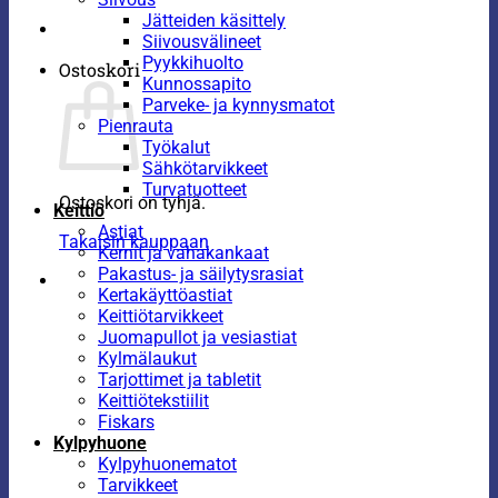
Jätteiden käsittely
Siivousvälineet
Pyykkihuolto
Ostoskori
Kunnossapito
Parveke- ja kynnysmatot
Pienrauta
Työkalut
Sähkötarvikkeet
Turvatuotteet
Ostoskori on tyhjä.
Keittiö
Astiat
Takaisin kauppaan
Kernit ja vahakankaat
Pakastus- ja säilytysrasiat
Kertakäyttöastiat
Keittiötarvikkeet
Juomapullot ja vesiastiat
Kylmälaukut
Tarjottimet ja tabletit
Keittiötekstiilit
Fiskars
Kylpyhuone
Kylpyhuonematot
Tarvikkeet