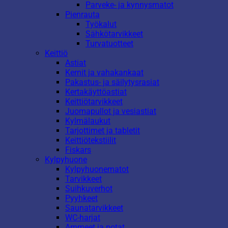
Parveke- ja kynnysmatot
Pienrauta
Työkalut
Sähkötarvikkeet
Turvatuotteet
Keittiö
Astiat
Kernit ja vahakankaat
Pakastus- ja säilytysrasiat
Kertakäyttöastiat
Keittiötarvikkeet
Juomapullot ja vesiastiat
Kylmälaukut
Tarjottimet ja tabletit
Keittiötekstiilit
Fiskars
Kylpyhuone
Kylpyhuonematot
Tarvikkeet
Suihkuverhot
Pyyhkeet
Saunatarvikkeet
WC-harjat
Ammeet ja potat