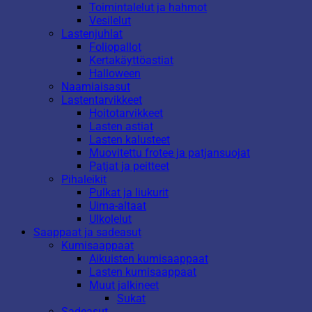
Toimintalelut ja hahmot
Vesilelut
Lastenjuhlat
Foliopallot
Kertakäyttöastiat
Halloween
Naamiaisasut
Lastentarvikkeet
Hoitotarvikkeet
Lasten astiat
Lasten kalusteet
Muovitettu frotee ja patjansuojat
Patjat ja peitteet
Pihaleikit
Pulkat ja liukurit
Uima-altaat
Ulkolelut
Saappaat ja sadeasut
Kumisaappaat
Aikuisten kumisaappaat
Lasten kumisaappaat
Muut jalkineet
Sukat
Sadeasut