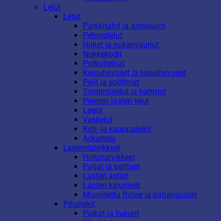
Lelut
Lelut
Parkkitalot ja ajoneuvot
Pehmolelut
Nuket ja nukenvaunut
Nukkekodit
Potkuttelijat
Keinuhevoset ja keppihevoset
Pelit ja soittimet
Toimintalelut ja hahmot
Pienten lasten lelut
Legot
Vesilelut
Koti- ja kauppaleikit
Askartelu
Lastentarvikkeet
Hoitotarvikkeet
Patjat ja peitteet
Lasten astiat
Lasten kalusteet
Muovitettu frotee ja patjansuojat
Pihaleikit
Pulkat ja liukurit