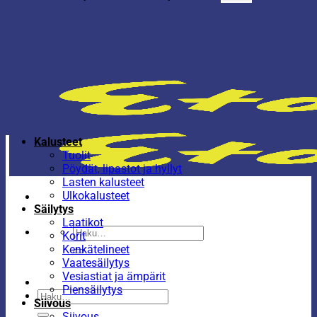
Kalusteet
Tuolit
Pöydät, lipastot ja hyllyt
Lasten kalusteet
Ulkokalusteet
Säilytys
Laatikot
Etsi:
Korit
Kenkätelineet
Vaatesäilytys
Vesiastiat ja ämpärit
Piensäilytys
Etsi:
Siivous
Siivous