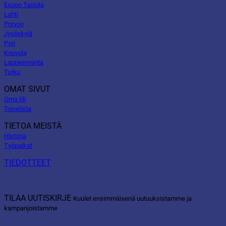
Espoo Tapiola
Lahti
Porvoo
Jyväskylä
Pori
Kouvola
Lappeenranta
Turku
OMAT SIVUT
Oma tili
Toivelista
TIETOA MEISTÄ
Historia
Työpaikat
TIEDOTTEET
TILAA UUTISKIRJE
Kuulet ensimmäisenä uutuuksistamme ja
kampanjoistamme