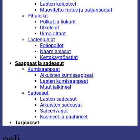
Lasten kalusteet
Muovitettu frotee ja patjansuojat
Pihaleikit
Pulkat ja liukurit
Ulkolelut
Uima-altaat
Lastenjuhlat
Foliopallot
Naamiaisasut
Kertakäyttöastiat
Saappaat ja sadeasut
Kumisaappaat
Aikuisten kumisaappaat
Lasten kumisaappaat
Muut jalkineet
Sadeasut
Lasten sadeasut
Aikuisten sadeasut
Sateenvarjot
Käsineet ja päähineet
Tarjoukset
peli