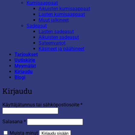
Kumisaappaat
Aikuisten kumisaappaat
Lasten kumisaappaat
Muut jalkineet
Sadeasut
Lasten sadeasut
Aikuisten sadeasut
Sateenvarjot
Käsineet ja päähineet
Tarjoukset
Uutiskirje
Myymälät
Kirjaudu
Blogi
Kirjaudu
Vaaditaan
Käyttäjätunnus tai sähköpostiosoite
*
Vaaditaan
Salasana
*
Muista minut
Kirjaudu sisään