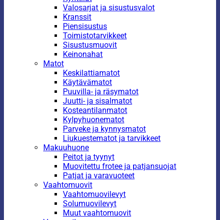
Valosarjat ja sisustusvalot
Kranssit
Piensisustus
Toimistotarvikkeet
Sisustusmuovit
Keinonahat
Matot
Keskilattiamatot
Käytävämatot
Puuvilla- ja räsymatot
Juutti- ja sisalmatot
Kosteantilanmatot
Kylpyhuonematot
Parveke ja kynnysmatot
Liukuestematot ja tarvikkeet
Makuuhuone
Peitot ja tyynyt
Muovitettu frotee ja patjansuojat
Patjat ja varavuoteet
Vaahtomuovit
Vaahtomuovilevyt
Solumuovilevyt
Muut vaahtomuovit