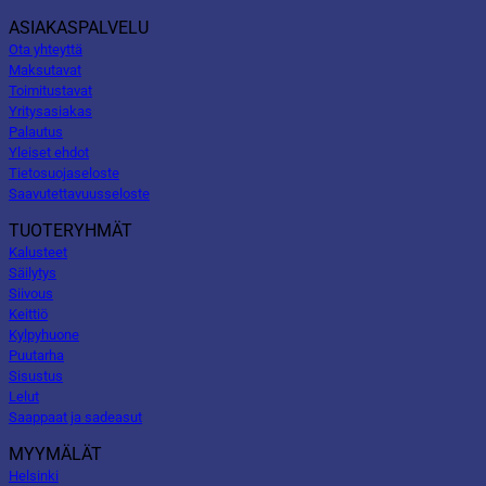
ASIAKASPALVELU
Ota yhteyttä
Maksutavat
Toimitustavat
Yritysasiakas
Palautus
Yleiset ehdot
Tietosuojaseloste
Saavutettavuusseloste
TUOTERYHMÄT
Kalusteet
Säilytys
Siivous
Keittiö
Kylpyhuone
Puutarha
Sisustus
Lelut
Saappaat ja sadeasut
MYYMÄLÄT
Helsinki