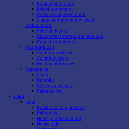
Kosteantilanmatot
Kylpyhuonematot
Parveke ja kynnysmatot
Liukuestematot ja tarvikkeet
Makuuhuone
Peitot ja tyynyt
Muovitettu frotee ja patjansuojat
Patjat ja varavuoteet
Vaahtomuovit
Vaahtomuovilevyt
Solumuovilevyt
Muut vaahtomuovit
Vapaa-aika
Laukut
Kuntoilu
Retkeily ja veneily
Pelastusliivit
Lelut
Lelut
Parkkitalot ja ajoneuvot
Pehmolelut
Nuket ja nukenvaunut
Nukkekodit