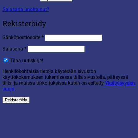
Salasana unohtunut?
Rekisteröidy
Vaaditaan
Sähköpostiosoite
*
Vaaditaan
Salasana
*
Tilaa uutiskirje!
Henkilökohtaisia tietoja käytetään sivuston
käyttökokemuksen tukemisessa tällä sivustolla, pääsyssä
tiliisi ja muissa tarkoituksissa kuten on esitetty
Yksityisyyden
suoja
.
Rekisteröidy