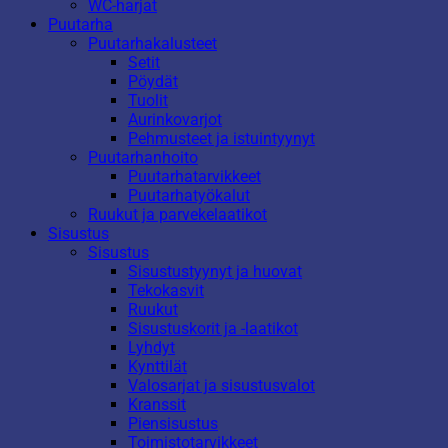
WC-harjat
Puutarha
Puutarhakalusteet
Setit
Pöydät
Tuolit
Aurinkovarjot
Pehmusteet ja istuintyynyt
Puutarhanhoito
Puutarhatarvikkeet
Puutarhatyökalut
Ruukut ja parvekelaatikot
Sisustus
Sisustus
Sisustustyynyt ja huovat
Tekokasvit
Ruukut
Sisustuskorit ja -laatikot
Lyhdyt
Kynttilät
Valosarjat ja sisustusvalot
Kranssit
Piensisustus
Toimistotarvikkeet