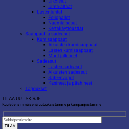
Ulkolelut
Uima-altaat
Lastenjuhlat
Foliopallot
Naamiaisasut
Kertakäyttöastiat
Saappaat ja sadeasut
Kumisaappaat
Aikuisten kumisaappaat
Lasten kumisaappaat
Muut jalkineet
Sadeasut
Lasten sadeasut
Aikuisten sadeasut
Sateenvarjot
Käsineet ja päähineet
Tarjoukset
TILAA UUTISKIRJE
Kuulet ensimmäisenä uutuuksistamme ja kampanjoistamme