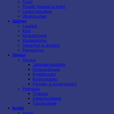
Tuolit
Pöydät, lipastot ja hyllyt
Lasten kalusteet
Ulkokalusteet
Säilytys
Laatikot
Korit
Kenkätelineet
Vaatesäilytys
Vesiastiat ja ämpärit
Piensäilytys
Siivous
Siivous
Jätteiden käsittely
Siivousvälineet
Pyykkihuolto
Kunnossapito
Parveke- ja kynnysmatot
Pienrauta
Työkalut
Sähkötarvikkeet
Turvatuotteet
Keittiö
Astiat