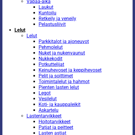
Vapaa-aika
Laukut
Kuntoilu
Retkeily ja veneily
Pelastusliivit
Lelut
Lelut
Parkkitalot ja ajoneuvot
Pehmolelut
Nuket ja nukenvaunut
Nukkekodit
Potkuttelijat
Keinuhevoset ja keppihevoset
Pelit ja soittimet
Toimintalelut ja hahmot
Pienten lasten lelut
Legot
Vesilelut
Koti- ja kauppaleikit
Askartelu
Lastentarvikkeet
Hoitotarvikkeet
Patjat ja peitteet
Lasten astiat