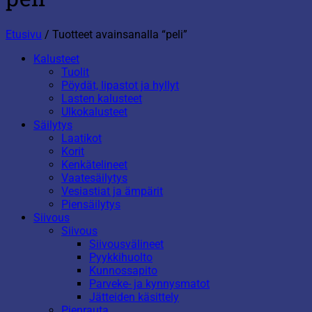
Etusivu
/
Tuotteet avainsanalla “peli”
Kalusteet
Tuolit
Pöydät, lipastot ja hyllyt
Lasten kalusteet
Ulkokalusteet
Säilytys
Laatikot
Korit
Kenkätelineet
Vaatesäilytys
Vesiastiat ja ämpärit
Piensäilytys
Siivous
Siivous
Siivousvälineet
Pyykkihuolto
Kunnossapito
Parveke- ja kynnysmatot
Jätteiden käsittely
Pienrauta