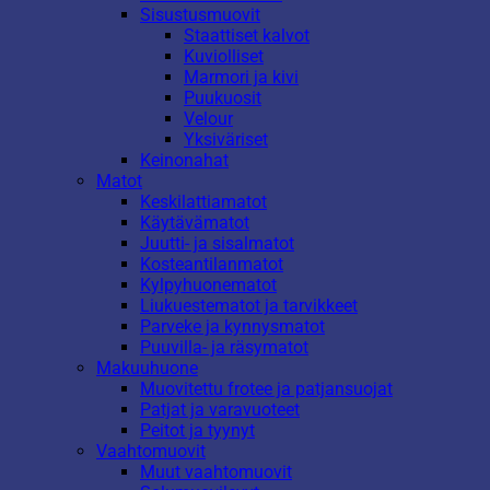
Sisustusmuovit
Staattiset kalvot
Kuviolliset
Marmori ja kivi
Puukuosit
Velour
Yksiväriset
Keinonahat
Matot
Keskilattiamatot
Käytävämatot
Juutti- ja sisalmatot
Kosteantilanmatot
Kylpyhuonematot
Liukuestematot ja tarvikkeet
Parveke ja kynnysmatot
Puuvilla- ja räsymatot
Makuuhuone
Muovitettu frotee ja patjansuojat
Patjat ja varavuoteet
Peitot ja tyynyt
Vaahtomuovit
Muut vaahtomuovit