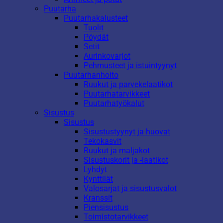
Puutarha
Puutarhakalusteet
Tuolit
Pöydät
Setit
Aurinkovarjot
Pehmusteet ja istuintyynyt
Puutarhanhoito
Ruukut ja parvekelaatikot
Puutarhatarvikkeet
Puutarhatyökalut
Sisustus
Sisustus
Sisustustyynyt ja huovat
Tekokasvit
Ruukut ja maljakot
Sisustuskorit ja -laatikot
Lyhdyt
Kynttilät
Valosarjat ja sisustusvalot
Kranssit
Piensisustus
Toimistotarvikkeet