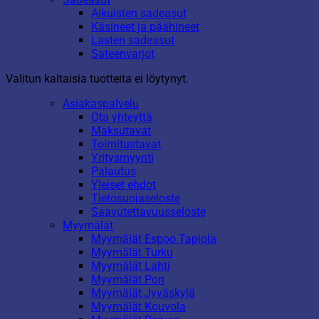
Aikuisten sadeasut
Käsineet ja päähineet
Lasten sadeasut
Sateenvarjot
Valitun kaltaisia tuotteita ei löytynyt.
Asiakaspalvelu
Ota yhteyttä
Maksutavat
Toimitustavat
Yritysmyynti
Palautus
Yleiset ehdot
Tietosuojaseloste
Saavutettavuusseloste
Myymälät
Myymälät Espoo Tapiola
Myymälät Turku
Myymälät Lahti
Myymälät Pori
Myymälät Jyväskylä
Myymälät Kouvola