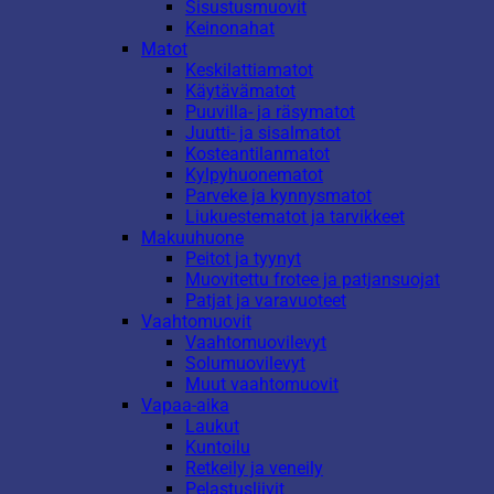
Sisustusmuovit
Keinonahat
Matot
Keskilattiamatot
Käytävämatot
Puuvilla- ja räsymatot
Juutti- ja sisalmatot
Kosteantilanmatot
Kylpyhuonematot
Parveke ja kynnysmatot
Liukuestematot ja tarvikkeet
Makuuhuone
Peitot ja tyynyt
Muovitettu frotee ja patjansuojat
Patjat ja varavuoteet
Vaahtomuovit
Vaahtomuovilevyt
Solumuovilevyt
Muut vaahtomuovit
Vapaa-aika
Laukut
Kuntoilu
Retkeily ja veneily
Pelastusliivit