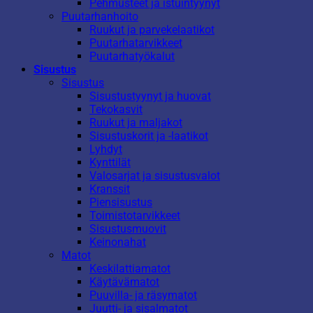
Pehmusteet ja istuintyynyt
Puutarhanhoito
Ruukut ja parvekelaatikot
Puutarhatarvikkeet
Puutarhatyökalut
Sisustus
Sisustus
Sisustustyynyt ja huovat
Tekokasvit
Ruukut ja maljakot
Sisustuskorit ja -laatikot
Lyhdyt
Kynttilät
Valosarjat ja sisustusvalot
Kranssit
Piensisustus
Toimistotarvikkeet
Sisustusmuovit
Keinonahat
Matot
Keskilattiamatot
Käytävämatot
Puuvilla- ja räsymatot
Juutti- ja sisalmatot