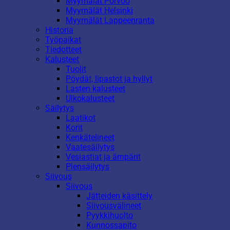
Myymälät Porvoo
Myymälät Helsinki
Myymälät Lappeenranta
Historia
Työpaikat
Tiedotteet
Kalusteet
Tuolit
Pöydät, lipastot ja hyllyt
Lasten kalusteet
Ulkokalusteet
Säilytys
Laatikot
Korit
Kenkätelineet
Vaatesäilytys
Vesiastiat ja ämpärit
Piensäilytys
Siivous
Siivous
Jätteiden käsittely
Siivousvälineet
Pyykkihuolto
Kunnossapito