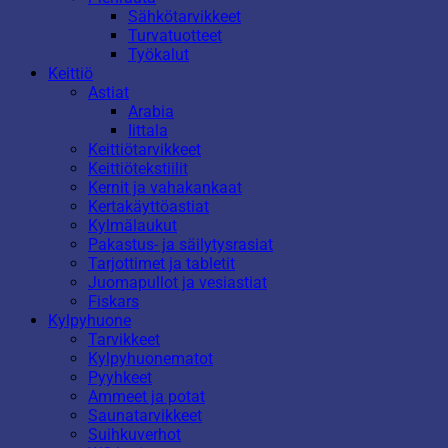
Sähkötarvikkeet
Turvatuotteet
Työkalut
Keittiö
Astiat
Arabia
Iittala
Keittiötarvikkeet
Keittiötekstiilit
Kernit ja vahakankaat
Kertakäyttöastiat
Kylmälaukut
Pakastus- ja säilytysrasiat
Tarjottimet ja tabletit
Juomapullot ja vesiastiat
Fiskars
Kylpyhuone
Tarvikkeet
Kylpyhuonematot
Pyyhkeet
Ammeet ja potat
Saunatarvikkeet
Suihkuverhot