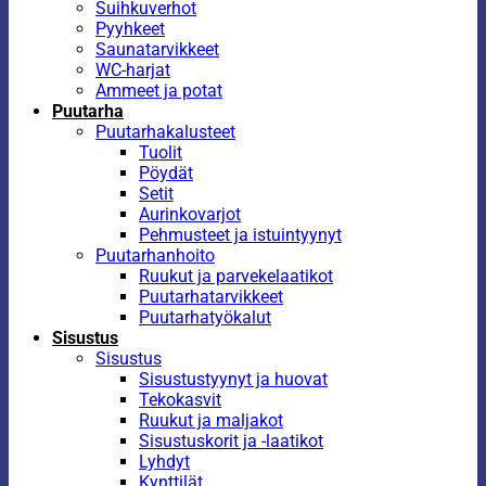
Suihkuverhot
Pyyhkeet
Saunatarvikkeet
WC-harjat
Ammeet ja potat
Puutarha
Puutarhakalusteet
Tuolit
Pöydät
Setit
Aurinkovarjot
Pehmusteet ja istuintyynyt
Puutarhanhoito
Ruukut ja parvekelaatikot
Puutarhatarvikkeet
Puutarhatyökalut
Sisustus
Sisustus
Sisustustyynyt ja huovat
Tekokasvit
Ruukut ja maljakot
Sisustuskorit ja -laatikot
Lyhdyt
Kynttilät