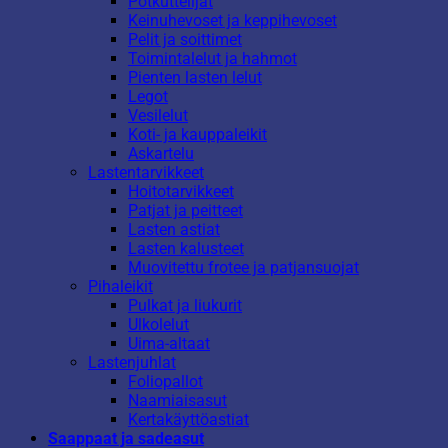
Potkuttelijat
Keinuhevoset ja keppihevoset
Pelit ja soittimet
Toimintalelut ja hahmot
Pienten lasten lelut
Legot
Vesilelut
Koti- ja kauppaleikit
Askartelu
Lastentarvikkeet
Hoitotarvikkeet
Patjat ja peitteet
Lasten astiat
Lasten kalusteet
Muovitettu frotee ja patjansuojat
Pihaleikit
Pulkat ja liukurit
Ulkolelut
Uima-altaat
Lastenjuhlat
Foliopallot
Naamiaisasut
Kertakäyttöastiat
Saappaat ja sadeasut