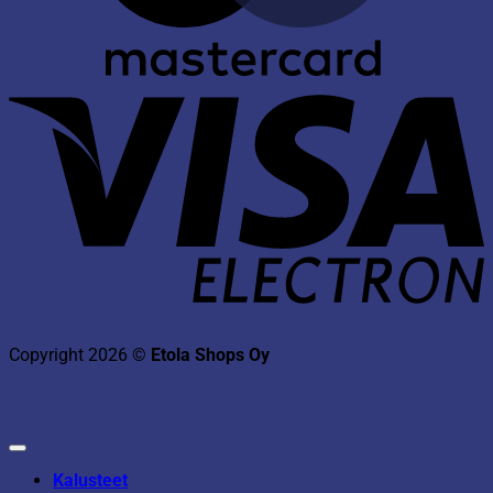
V
E
Copyright 2026 ©
Etola Shops Oy
Kalusteet