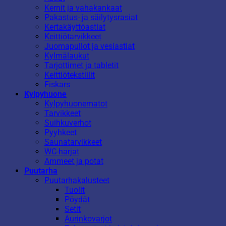
Kernit ja vahakankaat
Pakastus- ja säilytysrasiat
Kertakäyttöastiat
Keittiötarvikkeet
Juomapullot ja vesiastiat
Kylmälaukut
Tarjottimet ja tabletit
Keittiötekstiilit
Fiskars
Kylpyhuone
Kylpyhuonematot
Tarvikkeet
Suihkuverhot
Pyyhkeet
Saunatarvikkeet
WC-harjat
Ammeet ja potat
Puutarha
Puutarhakalusteet
Tuolit
Pöydät
Setit
Aurinkovarjot