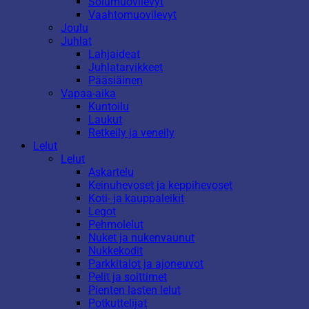
Solumuovilevyt
Vaahtomuovilevyt
Joulu
Juhlat
Lahjaideat
Juhlatarvikkeet
Pääsiäinen
Vapaa-aika
Kuntoilu
Laukut
Retkeily ja veneily
Lelut
Lelut
Askartelu
Keinuhevoset ja keppihevoset
Koti- ja kauppaleikit
Legot
Pehmolelut
Nuket ja nukenvaunut
Nukkekodit
Parkkitalot ja ajoneuvot
Pelit ja soittimet
Pienten lasten lelut
Potkuttelijat