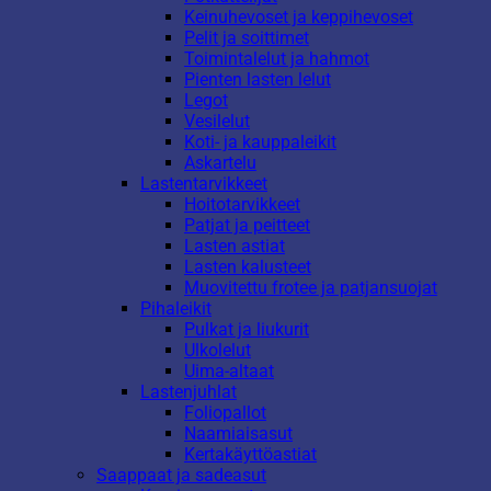
Keinuhevoset ja keppihevoset
Pelit ja soittimet
Toimintalelut ja hahmot
Pienten lasten lelut
Legot
Vesilelut
Koti- ja kauppaleikit
Askartelu
Lastentarvikkeet
Hoitotarvikkeet
Patjat ja peitteet
Lasten astiat
Lasten kalusteet
Muovitettu frotee ja patjansuojat
Pihaleikit
Pulkat ja liukurit
Ulkolelut
Uima-altaat
Lastenjuhlat
Foliopallot
Naamiaisasut
Kertakäyttöastiat
Saappaat ja sadeasut