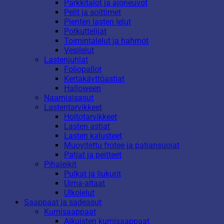
Parkkitalot ja ajoneuvot
Pelit ja soittimet
Pienten lasten lelut
Potkuttelijat
Toimintalelut ja hahmot
Vesilelut
Lastenjuhlat
Foliopallot
Kertakäyttöastiat
Halloween
Naamiaisasut
Lastentarvikkeet
Hoitotarvikkeet
Lasten astiat
Lasten kalusteet
Muovitettu frotee ja patjansuojat
Patjat ja peitteet
Pihaleikit
Pulkat ja liukurit
Uima-altaat
Ulkolelut
Saappaat ja sadeasut
Kumisaappaat
Aikuisten kumisaappaat