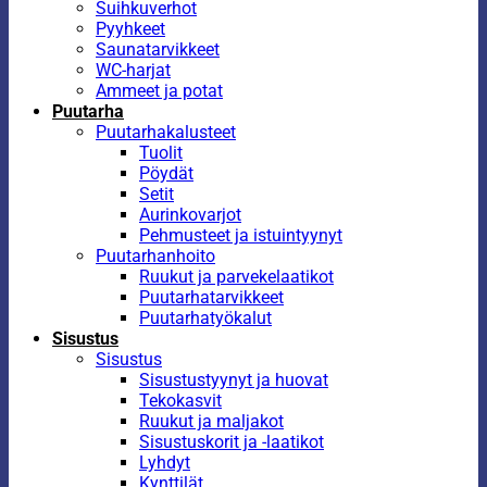
Suihkuverhot
Pyyhkeet
Saunatarvikkeet
WC-harjat
Ammeet ja potat
Puutarha
Puutarhakalusteet
Tuolit
Pöydät
Setit
Aurinkovarjot
Pehmusteet ja istuintyynyt
Puutarhanhoito
Ruukut ja parvekelaatikot
Puutarhatarvikkeet
Puutarhatyökalut
Sisustus
Sisustus
Sisustustyynyt ja huovat
Tekokasvit
Ruukut ja maljakot
Sisustuskorit ja -laatikot
Lyhdyt
Kynttilät