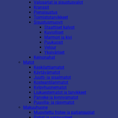
Valosarjat ja sisustusvalot
Kranssit
Piensisustus
Toimistotarvikkeet
Sisustusmuovit
Staattiset kalvot
Kuviolliset
Marmori ja kivi
Puukuosit
Velour
Yksiväriset
Keinonahat
Matot
Keskilattiamatot
Käytävämatot
Juutti- ja sisalmatot
Kosteantilanmatot
Kylpyhuonematot
Liukuestematot ja tarvikkeet
Parveke ja kynnysmatot
Puuvilla- ja räsymatot
Makuuhuone
Muovitettu frotee ja patjansuojat
Patjat ja varavuoteet