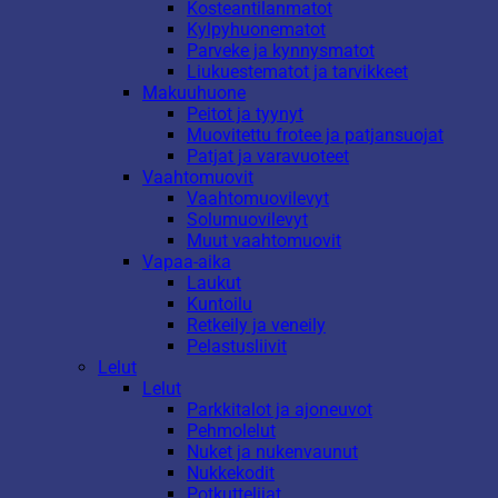
Kosteantilanmatot
Kylpyhuonematot
Parveke ja kynnysmatot
Liukuestematot ja tarvikkeet
Makuuhuone
Peitot ja tyynyt
Muovitettu frotee ja patjansuojat
Patjat ja varavuoteet
Vaahtomuovit
Vaahtomuovilevyt
Solumuovilevyt
Muut vaahtomuovit
Vapaa-aika
Laukut
Kuntoilu
Retkeily ja veneily
Pelastusliivit
Lelut
Lelut
Parkkitalot ja ajoneuvot
Pehmolelut
Nuket ja nukenvaunut
Nukkekodit
Potkuttelijat