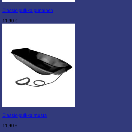
Classic-pulkka punainen
11,90
€
Classic-pulkka musta
11,90
€