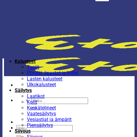
Kalusteet
Tuolit
Pöydät, lipastot ja hyllyt
Lasten kalusteet
Ulkokalusteet
Säilytys
Laatikot
Etsi:
Korit
Kenkätelineet
Vaatesäilytys
Vesiastiat ja ämpärit
Piensäilytys
Etsi:
Siivous
Siivous