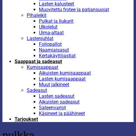
Lasten kalusteet
Muovitettu frotee ja patjansuojat
Pihaleikit
Pulkat ja liukurit
Ulkolelut
Uima-altaat
Lastenjuhlat
Foliopallot
Naamiaisasut
Kertakäyttöastiat
Saappaat ja sadeasut
Kumisaappaat
Aikuisten kumisaappaat
Lasten kumisaappaat
Muut jalkineet
Sadeasut
Lasten sadeasut
Aikuisten sadeasut
Sateenvarjot
Käsineet ja päähineet
Tarjoukset
pulkka