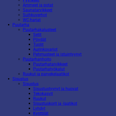
Pyyhkeet
Ammeet ja potat
Saunatarvikkeet
Suihkuverhot
WC-harjat
Puutarha
Puutarhakalusteet
Setit
Pöydät
Tuolit
Aurinkovarjot
Pehmusteet ja istuintyynyt
Puutarhanhoito
Puutarhatarvikkeet
Puutarhatyökalut
Ruukut ja parvekelaatikot
Sisustus
Sisustus
Sisustustyynyt ja huovat
Tekokasvit
Ruukut
Sisustuskorit ja -laatikot
Lyhdyt
Kynttilät