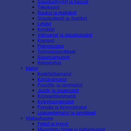
Sisustustyynyt ja huovat
Tekokasvit
Ruukut ja maljakot
Sisustuskorit ja -laatikot
Lyhdyt
Kynttilät
Valosarjat ja sisustusvalot
Kranssit
Piensisustus
Toimistotarvikkeet
Sisustusmuovit
Keinonahat
Matot
Keskilattiamatot
Käytävämatot
Puuvilla- ja räsymatot
Juutti- ja sisalmatot
Kosteantilanmatot
Kylpyhuonematot
Parveke ja kynnysmatot
Liukuestematot ja tarvikkeet
Makuuhuone
Peitot ja tyynyt
Muovitettu frotee ja patjansuojat