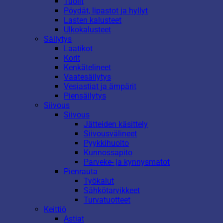
Tuolit
Pöydät, lipastot ja hyllyt
Lasten kalusteet
Ulkokalusteet
Säilytys
Laatikot
Korit
Kenkätelineet
Vaatesäilytys
Vesiastiat ja ämpärit
Piensäilytys
Siivous
Siivous
Jätteiden käsittely
Siivousvälineet
Pyykkihuolto
Kunnossapito
Parveke- ja kynnysmatot
Pienrauta
Työkalut
Sähkötarvikkeet
Turvatuotteet
Keittiö
Astiat