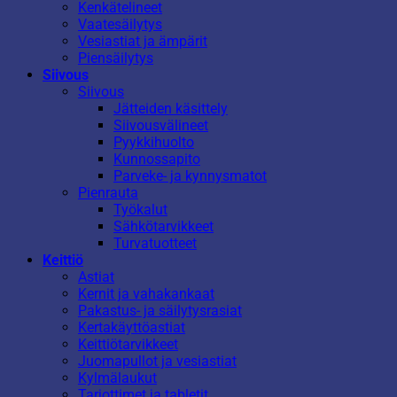
Kenkätelineet
Vaatesäilytys
Vesiastiat ja ämpärit
Piensäilytys
Siivous
Siivous
Jätteiden käsittely
Siivousvälineet
Pyykkihuolto
Kunnossapito
Parveke- ja kynnysmatot
Pienrauta
Työkalut
Sähkötarvikkeet
Turvatuotteet
Keittiö
Astiat
Kernit ja vahakankaat
Pakastus- ja säilytysrasiat
Kertakäyttöastiat
Keittiötarvikkeet
Juomapullot ja vesiastiat
Kylmälaukut
Tarjottimet ja tabletit