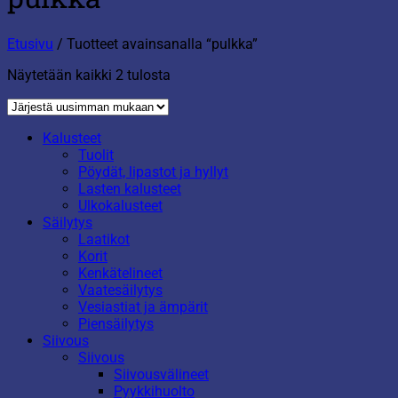
Etusivu
/
Tuotteet avainsanalla “pulkka”
Sorted
Näytetään kaikki 2 tulosta
by
latest
Kalusteet
Tuolit
Pöydät, lipastot ja hyllyt
Lasten kalusteet
Ulkokalusteet
Säilytys
Laatikot
Korit
Kenkätelineet
Vaatesäilytys
Vesiastiat ja ämpärit
Piensäilytys
Siivous
Siivous
Siivousvälineet
Pyykkihuolto