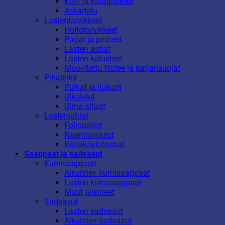
Koti- ja kauppaleikit
Askartelu
Lastentarvikkeet
Hoitotarvikkeet
Patjat ja peitteet
Lasten astiat
Lasten kalusteet
Muovitettu frotee ja patjansuojat
Pihaleikit
Pulkat ja liukurit
Ulkolelut
Uima-altaat
Lastenjuhlat
Foliopallot
Naamiaisasut
Kertakäyttöastiat
Saappaat ja sadeasut
Kumisaappaat
Aikuisten kumisaappaat
Lasten kumisaappaat
Muut jalkineet
Sadeasut
Lasten sadeasut
Aikuisten sadeasut