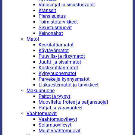
Valosarjat ja sisustusvalot
Kranssit
Piensisustus
Toimistotarvikkeet
Sisustusmuovit
Keinonahat
Matot
Keskilattiamatot
Käytävämatot
Puuvilla- ja räsymatot
Juutti- ja sisalmatot
Kosteantilanmatot
Kylpyhuonematot
Parveke ja kynnysmatot
Liukuestematot ja tarvikkeet
Makuuhuone
Peitot ja tyynyt
Muovitettu frotee ja patjansuojat
Patjat ja varavuoteet
Vaahtomuovit
Vaahtomuovilevyt
Solumuovilevyt
Muut vaahtomuovit