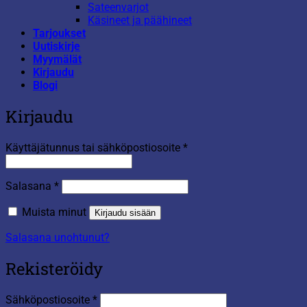
Sateenvarjot
Käsineet ja päähineet
Tarjoukset
Uutiskirje
Myymälät
Kirjaudu
Blogi
Kirjaudu
Vaaditaan
Käyttäjätunnus tai sähköpostiosoite
*
Vaaditaan
Salasana
*
Muista minut
Kirjaudu sisään
Salasana unohtunut?
Rekisteröidy
Vaaditaan
Sähköpostiosoite
*