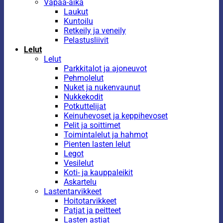
Vapaa-aika
Laukut
Kuntoilu
Retkeily ja veneily
Pelastusliivit
Lelut
Lelut
Parkkitalot ja ajoneuvot
Pehmolelut
Nuket ja nukenvaunut
Nukkekodit
Potkuttelijat
Keinuhevoset ja keppihevoset
Pelit ja soittimet
Toimintalelut ja hahmot
Pienten lasten lelut
Legot
Vesilelut
Koti- ja kauppaleikit
Askartelu
Lastentarvikkeet
Hoitotarvikkeet
Patjat ja peitteet
Lasten astiat