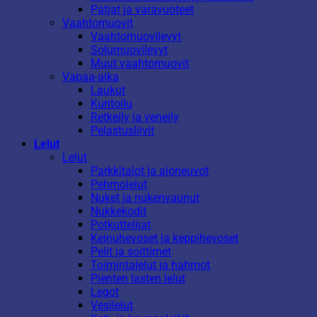
Patjat ja varavuoteet
Vaahtomuovit
Vaahtomuovilevyt
Solumuovilevyt
Muut vaahtomuovit
Vapaa-aika
Laukut
Kuntoilu
Retkeily ja veneily
Pelastusliivit
Lelut
Lelut
Parkkitalot ja ajoneuvot
Pehmolelut
Nuket ja nukenvaunut
Nukkekodit
Potkuttelijat
Keinuhevoset ja keppihevoset
Pelit ja soittimet
Toimintalelut ja hahmot
Pienten lasten lelut
Legot
Vesilelut