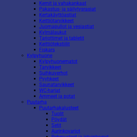
Kernit ja vahakankaat
Pakastus- ja säilytysrasiat
Kertakäyttöastiat
Keittiötarvikkeet
Juomapullot ja vesiastiat
Kylmälaukut
Tarjottimet ja tabletit
Keittiötekstiilit
Fiskars
Kylpyhuone
Kylpyhuonematot
Tarvikkeet
Suihkuverhot
Pyyhkeet
Saunatarvikkeet
WC-harjat
Ammeet ja potat
Puutarha
Puutarhakalusteet
Tuolit
Pöydät
Setit
Aurinkovarjot
Pehmusteet ja istuintyynyt