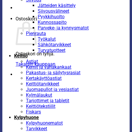
Jätteiden käsittely
Siivousvälineet
Pyykkihuolto
Ostoskori
Kunnossapito
Parveke- ja kynnysmatot
Pienrauta
Työkalut
Sähkötarvikkeet
Turvatuotteet
Ostoskori on tyhjä.
Keittiö
Astiat
Takaisin kauppaan
Kernit ja vahakankaat
Pakastus- ja säilytysrasiat
Kertakäyttöastiat
Keittiötarvikkeet
Juomapullot ja vesiastiat
Kylmälaukut
Tarjottimet ja tabletit
Keittiötekstiilit
Fiskars
Kylpyhuone
Kylpyhuonematot
Tarvikkeet