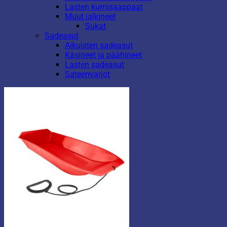
Lasten kumisaappaat
Muut jalkineet
Sukat
Sadeasut
Aikuisten sadeasut
Käsineet ja päähineet
Lasten sadeasut
Sateenvarjot