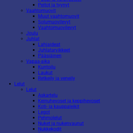
Peitot ja tyynyt
Vaahtomuovit
Muut vaahtomuovit
Solumuovilevyt
Vaahtomuovilevyt
Joulu
Juhlat
Lahjaideat
Juhlatarvikkeet
Pääsiäinen
Vapaa-aika
Kuntoilu
Laukut
Retkeily ja veneily
Lelut
Lelut
Askartelu
Keinuhevoset ja keppihevoset
Koti- ja kauppaleikit
Legot
Pehmolelut
Nuket ja nukenvaunut
Nukkekodit