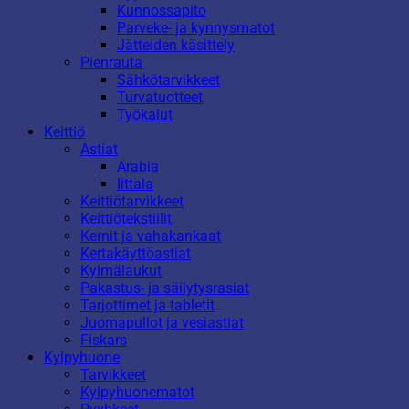
Kunnossapito
Parveke- ja kynnysmatot
Jätteiden käsittely
Pienrauta
Sähkötarvikkeet
Turvatuotteet
Työkalut
Keittiö
Astiat
Arabia
Iittala
Keittiötarvikkeet
Keittiötekstiilit
Kernit ja vahakankaat
Kertakäyttöastiat
Kylmälaukut
Pakastus- ja säilytysrasiat
Tarjottimet ja tabletit
Juomapullot ja vesiastiat
Fiskars
Kylpyhuone
Tarvikkeet
Kylpyhuonematot