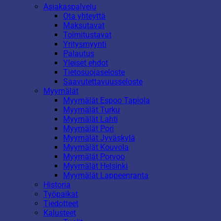
Asiakaspalvelu
Ota yhteyttä
Maksutavat
Toimitustavat
Yritysmyynti
Palautus
Yleiset ehdot
Tietosuojaseloste
Saavutettavuusseloste
Myymälät
Myymälät Espoo Tapiola
Myymälät Turku
Myymälät Lahti
Myymälät Pori
Myymälät Jyväskylä
Myymälät Kouvola
Myymälät Porvoo
Myymälät Helsinki
Myymälät Lappeenranta
Historia
Työpaikat
Tiedotteet
Kalusteet