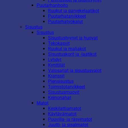
Puutarhanhoito
Ruukut ja parvekelaatikot
Puutarhatarvikkeet
Puutarhatyökalut
Sisustus
Sisustus
Sisustustyynyt ja huovat
Tekokasvit
Ruukut ja maljakot
Sisustuskorit ja -laatikot
Lyhdyt
Kynttilät
Valosarjat ja sisustusvalot
Kranssit
Piensisustus
Toimistotarvikkeet
Sisustusmuovit
Keinonahat
Matot
Keskilattiamatot
Käytävämatot
Puuvilla- ja räsymatot
Juutti- ja sisalmatot