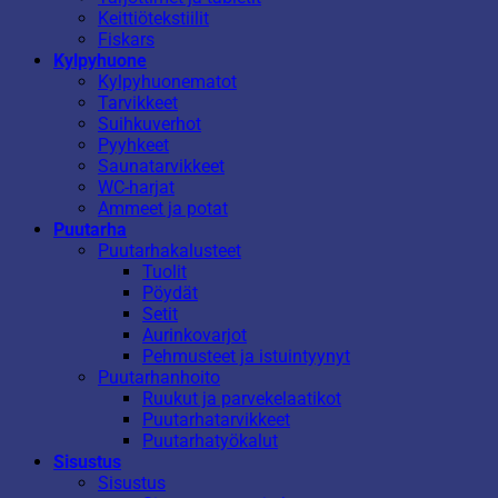
Keittiötekstiilit
Fiskars
Kylpyhuone
Kylpyhuonematot
Tarvikkeet
Suihkuverhot
Pyyhkeet
Saunatarvikkeet
WC-harjat
Ammeet ja potat
Puutarha
Puutarhakalusteet
Tuolit
Pöydät
Setit
Aurinkovarjot
Pehmusteet ja istuintyynyt
Puutarhanhoito
Ruukut ja parvekelaatikot
Puutarhatarvikkeet
Puutarhatyökalut
Sisustus
Sisustus