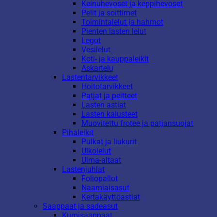
Keinuhevoset ja keppihevoset
Pelit ja soittimet
Toimintalelut ja hahmot
Pienten lasten lelut
Legot
Vesilelut
Koti- ja kauppaleikit
Askartelu
Lastentarvikkeet
Hoitotarvikkeet
Patjat ja peitteet
Lasten astiat
Lasten kalusteet
Muovitettu frotee ja patjansuojat
Pihaleikit
Pulkat ja liukurit
Ulkolelut
Uima-altaat
Lastenjuhlat
Foliopallot
Naamiaisasut
Kertakäyttöastiat
Saappaat ja sadeasut
Kumisaappaat