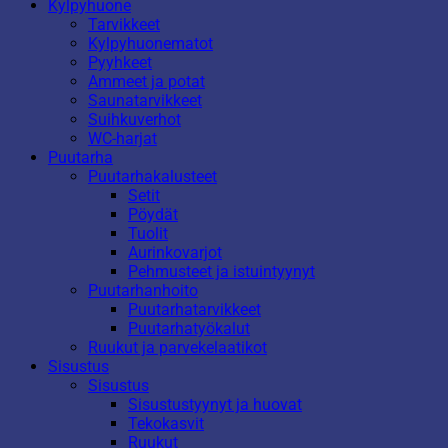
Kylpyhuone
Tarvikkeet
Kylpyhuonematot
Pyyhkeet
Ammeet ja potat
Saunatarvikkeet
Suihkuverhot
WC-harjat
Puutarha
Puutarhakalusteet
Setit
Pöydät
Tuolit
Aurinkovarjot
Pehmusteet ja istuintyynyt
Puutarhanhoito
Puutarhatarvikkeet
Puutarhatyökalut
Ruukut ja parvekelaatikot
Sisustus
Sisustus
Sisustustyynyt ja huovat
Tekokasvit
Ruukut