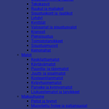
Tekokasvit
Ruukut ja maljakot
Sisustuskorit ja -laatikot
Lyhdyt
Kynttilät
Valosarjat ja sisustusvalot
Kranssit
Piensisustus
Toimistotarvikkeet
Sisustusmuovit
Keinonahat
Matot
Keskilattiamatot
Käytävämatot
Puuvilla- ja räsymatot
Juutti- ja sisalmatot
Kosteantilanmatot
Kylpyhuonematot
Parveke ja kynnysmatot
Liukuestematot ja tarvikkeet
Makuuhuone
Peitot ja tyynyt
Muovitettu frotee ja patjansuojat