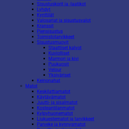
Sisustuskorit ja -laatikot
Lyhdyt
Kynttilät
Valosarjat ja sisustusvalot
Kranssit
Piensisustus
Toimistotarvikkeet
Sisustusmuovit
Staattiset kalvot
Kuviolliset
Marmori ja kivi
Puukuosit
Velour
Yksiväriset
Keinonahat
Matot
Keskilattiamatot
Käytävämatot
Juutti- ja sisalmatot
Kosteantilanmatot
Kylpyhuonematot
Liukuestematot ja tarvikkeet
Parveke ja kynnysmatot