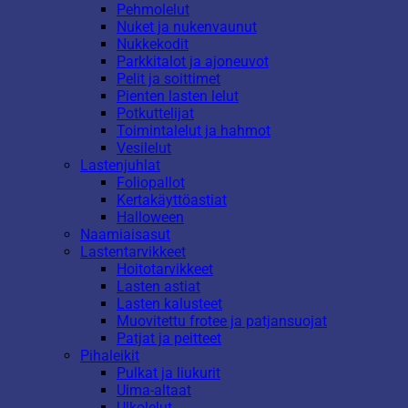
Pehmolelut
Nuket ja nukenvaunut
Nukkekodit
Parkkitalot ja ajoneuvot
Pelit ja soittimet
Pienten lasten lelut
Potkuttelijat
Toimintalelut ja hahmot
Vesilelut
Lastenjuhlat
Foliopallot
Kertakäyttöastiat
Halloween
Naamiaisasut
Lastentarvikkeet
Hoitotarvikkeet
Lasten astiat
Lasten kalusteet
Muovitettu frotee ja patjansuojat
Patjat ja peitteet
Pihaleikit
Pulkat ja liukurit
Uima-altaat
Ulkolelut