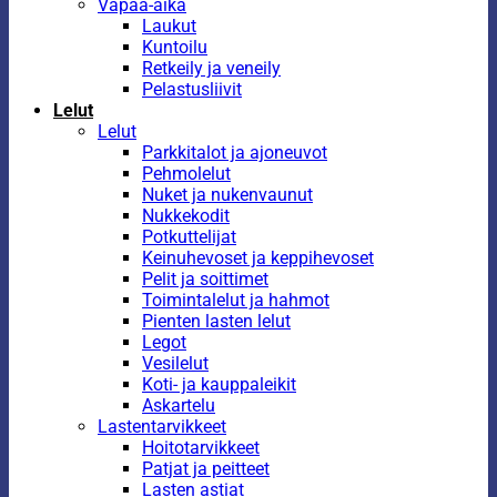
Vapaa-aika
Laukut
Kuntoilu
Retkeily ja veneily
Pelastusliivit
Lelut
Lelut
Parkkitalot ja ajoneuvot
Pehmolelut
Nuket ja nukenvaunut
Nukkekodit
Potkuttelijat
Keinuhevoset ja keppihevoset
Pelit ja soittimet
Toimintalelut ja hahmot
Pienten lasten lelut
Legot
Vesilelut
Koti- ja kauppaleikit
Askartelu
Lastentarvikkeet
Hoitotarvikkeet
Patjat ja peitteet
Lasten astiat