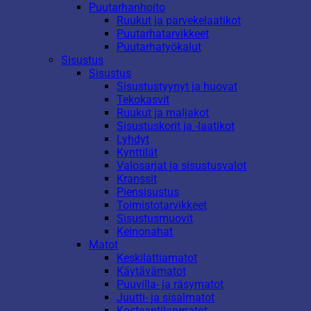
Puutarhanhoito
Ruukut ja parvekelaatikot
Puutarhatarvikkeet
Puutarhatyökalut
Sisustus
Sisustus
Sisustustyynyt ja huovat
Tekokasvit
Ruukut ja maljakot
Sisustuskorit ja -laatikot
Lyhdyt
Kynttilät
Valosarjat ja sisustusvalot
Kranssit
Piensisustus
Toimistotarvikkeet
Sisustusmuovit
Keinonahat
Matot
Keskilattiamatot
Käytävämatot
Puuvilla- ja räsymatot
Juutti- ja sisalmatot
Kosteantilanmatot