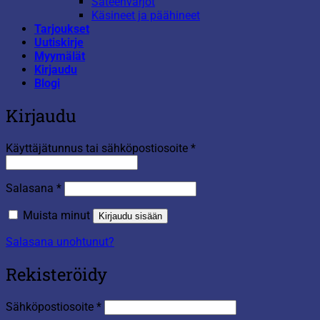
Sateenvarjot
Käsineet ja päähineet
Tarjoukset
Uutiskirje
Myymälät
Kirjaudu
Blogi
Kirjaudu
Vaaditaan
Käyttäjätunnus tai sähköpostiosoite
*
Vaaditaan
Salasana
*
Muista minut
Kirjaudu sisään
Salasana unohtunut?
Rekisteröidy
Vaaditaan
Sähköpostiosoite
*