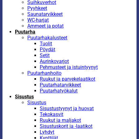
Suihkuverhot
Pyyhkeet
Saunatarvikkeet
WC-harjat
Ammeet ja potat
Puutarha
Puutarhakalusteet
Tuolit
Pöydät
Setit
Aurinkovarjot
Pehmusteet ja istuintyynyt
Puutarhanhoito
Ruukut ja parvekelaatikot
Puutarhatarvikkeet
Puutarhatyökalut
Sisustus
Sisustus
Sisustustyynyt ja huovat
Tekokasvit
Ruukut ja maljakot
Sisustuskorit ja -laatikot
Lyhdyt
Kynttilät