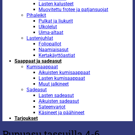
Lasten kalusteet
Muovitettu frotee ja patjansuojat
Pihaleikit
Pulkat ja liukurit
Ulkolelut
Uima-altaat
Lastenjuhlat
Foliopallot
Naamiaisasut
Kertakäyttöastiat
Saappaat ja sadeasut
Kumisaappaat
Aikuisten kumisaappaat
Lasten kumisaappaat
Muut jalkineet
Sadeasut
Lasten sadeasut
Aikuisten sadeasut
Sateenvarjot
Käsineet ja päähineet
Tarjoukset
Pupuasu tassuilla 4-6