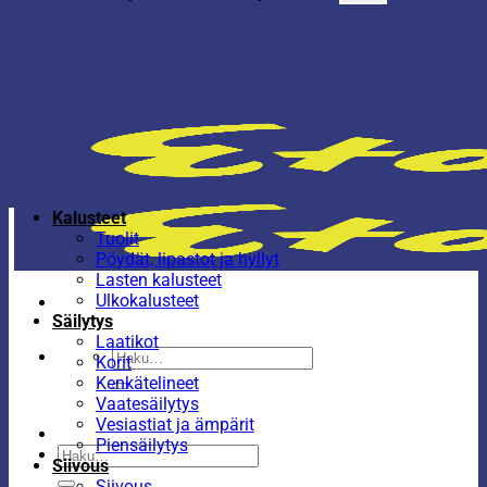
Kalusteet
Tuolit
Pöydät, lipastot ja hyllyt
Lasten kalusteet
Ulkokalusteet
Säilytys
Laatikot
Etsi:
Korit
Kenkätelineet
Vaatesäilytys
Vesiastiat ja ämpärit
Piensäilytys
Etsi:
Siivous
Siivous