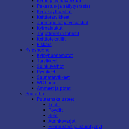
Kernit ja vahakankaat
Pakastus- ja säilytysrasiat
Kertakäyttöastiat
Keittiötarvikkeet
Juomapullot ja vesiastiat
Kylmälaukut
Tarjottimet ja tabletit
Keittiötekstiilit
Fiskars
Kylpyhuone
Kylpyhuonematot
Tarvikkeet
Suihkuverhot
Pyyhkeet
Saunatarvikkeet
WC-harjat
Ammeet ja potat
Puutarha
Puutarhakalusteet
Tuolit
Pöydät
Setit
Aurinkovarjot
Pehmusteet ja istuintyynyt