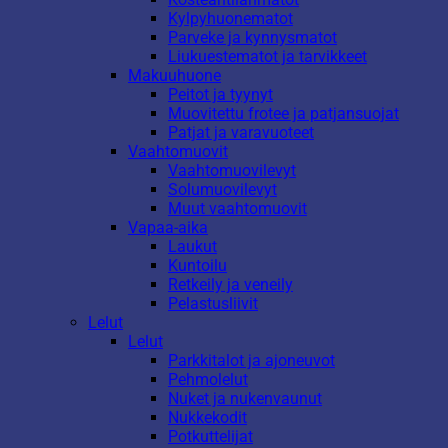
Kylpyhuonematot
Parveke ja kynnysmatot
Liukuestematot ja tarvikkeet
Makuuhuone
Peitot ja tyynyt
Muovitettu frotee ja patjansuojat
Patjat ja varavuoteet
Vaahtomuovit
Vaahtomuovilevyt
Solumuovilevyt
Muut vaahtomuovit
Vapaa-aika
Laukut
Kuntoilu
Retkeily ja veneily
Pelastusliivit
Lelut
Lelut
Parkkitalot ja ajoneuvot
Pehmolelut
Nuket ja nukenvaunut
Nukkekodit
Potkuttelijat