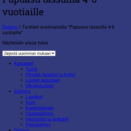
vuotiaille
Etusivu
/
Tuotteet avainsanalla “Pupuasu tassuilla 4-6
vuotiaille”
Näytetään ainoa tulos
Kalusteet
Tuolit
Pöydät, lipastot ja hyllyt
Lasten kalusteet
Ulkokalusteet
Säilytys
Laatikot
Korit
Kenkätelineet
Vaatesäilytys
Vesiastiat ja ämpärit
Piensäilytys
Siivous