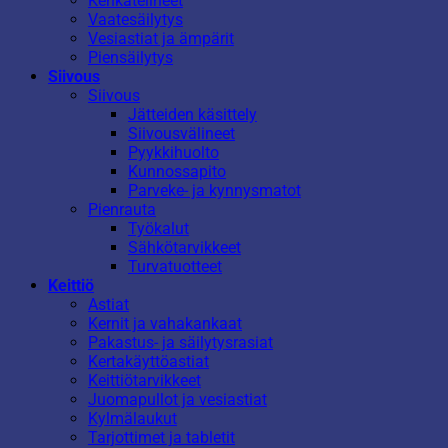
Kenkätelineet
Vaatesäilytys
Vesiastiat ja ämpärit
Piensäilytys
Siivous
Siivous
Jätteiden käsittely
Siivousvälineet
Pyykkihuolto
Kunnossapito
Parveke- ja kynnysmatot
Pienrauta
Työkalut
Sähkötarvikkeet
Turvatuotteet
Keittiö
Astiat
Kernit ja vahakankaat
Pakastus- ja säilytysrasiat
Kertakäyttöastiat
Keittiötarvikkeet
Juomapullot ja vesiastiat
Kylmälaukut
Tarjottimet ja tabletit