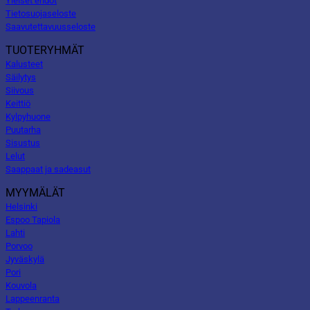
Yleiset ehdot
Tietosuojaseloste
Saavutettavuusseloste
TUOTERYHMÄT
Kalusteet
Säilytys
Siivous
Keittiö
Kylpyhuone
Puutarha
Sisustus
Lelut
Saappaat ja sadeasut
MYYMÄLÄT
Helsinki
Espoo Tapiola
Lahti
Porvoo
Jyväskylä
Pori
Kouvola
Lappeenranta