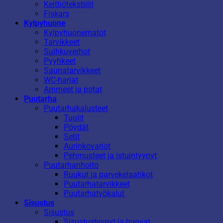
Keittiötekstiilit
Fiskars
Kylpyhuone
Kylpyhuonematot
Tarvikkeet
Suihkuverhot
Pyyhkeet
Saunatarvikkeet
WC-harjat
Ammeet ja potat
Puutarha
Puutarhakalusteet
Tuolit
Pöydät
Setit
Aurinkovarjot
Pehmusteet ja istuintyynyt
Puutarhanhoito
Ruukut ja parvekelaatikot
Puutarhatarvikkeet
Puutarhatyökalut
Sisustus
Sisustus
Sisustustyynyt ja huovat