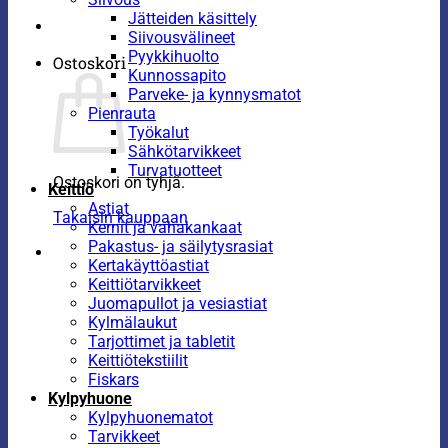
Jätteiden käsittely
Siivousvälineet
Pyykkihuolto
Ostoskori
Kunnossapito
Parveke- ja kynnysmatot
Pienrauta
Työkalut
Sähkötarvikkeet
Turvatuotteet
Ostoskori on tyhjä.
Keittiö
Astiat
Takaisin kauppaan
Kernit ja vahakankaat
Pakastus- ja säilytysrasiat
Kertakäyttöastiat
Keittiötarvikkeet
Juomapullot ja vesiastiat
Kylmälaukut
Tarjottimet ja tabletit
Keittiötekstiilit
Fiskars
Kylpyhuone
Kylpyhuonematot
Tarvikkeet