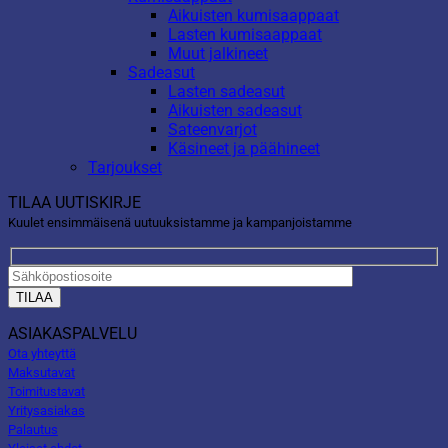
Aikuisten kumisaappaat
Lasten kumisaappaat
Muut jalkineet
Sadeasut
Lasten sadeasut
Aikuisten sadeasut
Sateenvarjot
Käsineet ja päähineet
Tarjoukset
TILAA UUTISKIRJE
Kuulet ensimmäisenä uutuuksistamme ja kampanjoistamme
ASIAKASPALVELU
Ota yhteyttä
Maksutavat
Toimitustavat
Yritysasiakas
Palautus