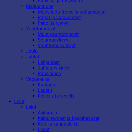
Puuvilla- ja räsymatot
Makuuhuone
Muovitettu frotee ja patjansuojat
Patjat ja varavuoteet
Peitot ja tyynyt
Vaahtomuovit
Muut vaahtomuovit
Solumuovilevyt
Vaahtomuovilevyt
Joulu
Juhlat
Lahjaideat
Juhlatarvikkeet
Pääsiäinen
Vapaa-aika
Kuntoilu
Laukut
Retkeily ja veneily
Lelut
Lelut
Askartelu
Keinuhevoset ja keppihevoset
Koti- ja kauppaleikit
Legot