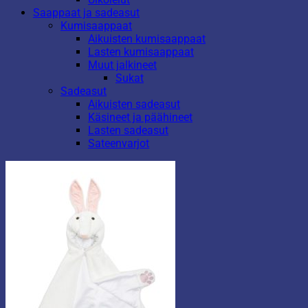
Saappaat ja sadeasut
Kumisaappaat
Aikuisten kumisaappaat
Lasten kumisaappaat
Muut jalkineet
Sukat
Sadeasut
Aikuisten sadeasut
Käsineet ja päähineet
Lasten sadeasut
Sateenvarjot