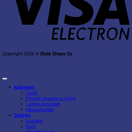
Copyright 2026 ©
Etola Shops Oy
Kalusteet
Tuolit
Pöydät, lipastot ja hyllyt
Lasten kalusteet
Ulkokalusteet
Säilytys
Laatikot
Korit