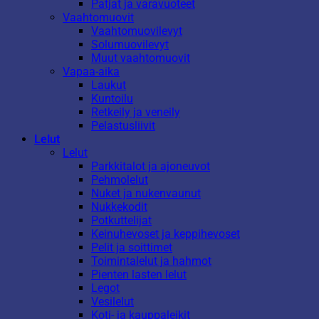
Patjat ja varavuoteet
Vaahtomuovit
Vaahtomuovilevyt
Solumuovilevyt
Muut vaahtomuovit
Vapaa-aika
Laukut
Kuntoilu
Retkeily ja veneily
Pelastusliivit
Lelut
Lelut
Parkkitalot ja ajoneuvot
Pehmolelut
Nuket ja nukenvaunut
Nukkekodit
Potkuttelijat
Keinuhevoset ja keppihevoset
Pelit ja soittimet
Toimintalelut ja hahmot
Pienten lasten lelut
Legot
Vesilelut
Koti- ja kauppaleikit