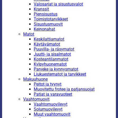
Valosarjat ja sisustusvalot
Kranssit
Piensisustus
Toimistotarvikkeet
Sisustusmuovit
Keinonahat
Matot
Keskilattiamatot
Käytävämatot
Puuvilla- ja räsymatot
Juutti- ja sisalmatot
Kosteantilanmatot
Kylpyhuonematot
Parveke ja kynnysmatot
Liukuestematot ja tarvikkeet
Makuuhuone
Peitot ja tyynyt
Muovitettu frotee ja patjansuojat
Patjat ja varavuoteet
Vaahtomuovit
Vaahtomuovilevyt
Solumuovilevyt
Muut vaahtomuovit