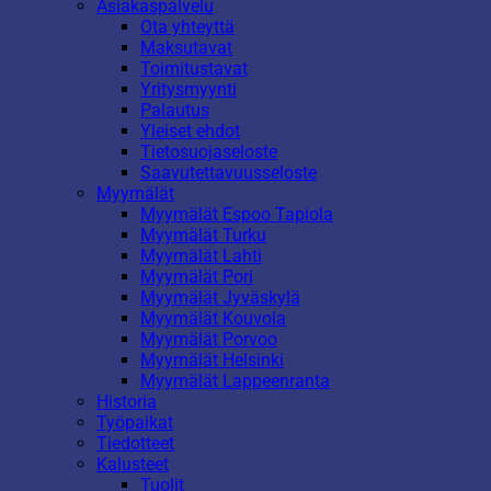
Asiakaspalvelu
Ota yhteyttä
Maksutavat
Toimitustavat
Yritysmyynti
Palautus
Yleiset ehdot
Tietosuojaseloste
Saavutettavuusseloste
Myymälät
Myymälät Espoo Tapiola
Myymälät Turku
Myymälät Lahti
Myymälät Pori
Myymälät Jyväskylä
Myymälät Kouvola
Myymälät Porvoo
Myymälät Helsinki
Myymälät Lappeenranta
Historia
Työpaikat
Tiedotteet
Kalusteet
Tuolit