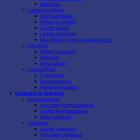
Askartelu
Lastentarvikkeet
Hoitotarvikkeet
Patjat ja peitteet
Lasten astiat
Lasten kalusteet
Muovitettu frotee ja patjansuojat
Pihaleikit
Pulkat ja liukurit
Ulkolelut
Uima-altaat
Lastenjuhlat
Foliopallot
Naamiaisasut
Kertakäyttöastiat
Saappaat ja sadeasut
Kumisaappaat
Aikuisten kumisaappaat
Lasten kumisaappaat
Muut jalkineet
Sadeasut
Lasten sadeasut
Aikuisten sadeasut