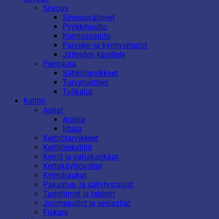
Siivous
Siivousvälineet
Pyykkihuolto
Kunnossapito
Parveke- ja kynnysmatot
Jätteiden käsittely
Pienrauta
Sähkötarvikkeet
Turvatuotteet
Työkalut
Keittiö
Astiat
Arabia
Iittala
Keittiötarvikkeet
Keittiötekstiilit
Kernit ja vahakankaat
Kertakäyttöastiat
Kylmälaukut
Pakastus- ja säilytysrasiat
Tarjottimet ja tabletit
Juomapullot ja vesiastiat
Fiskars