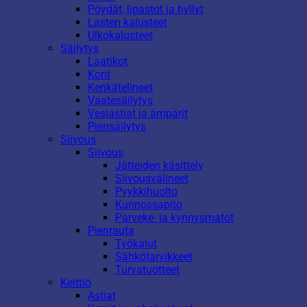
Pöydät, lipastot ja hyllyt
Lasten kalusteet
Ulkokalusteet
Säilytys
Laatikot
Korit
Kenkätelineet
Vaatesäilytys
Vesiastiat ja ämpärit
Piensäilytys
Siivous
Siivous
Jätteiden käsittely
Siivousvälineet
Pyykkihuolto
Kunnossapito
Parveke- ja kynnysmatot
Pienrauta
Työkalut
Sähkötarvikkeet
Turvatuotteet
Keittiö
Astiat