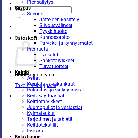
Piensäilytys
Siivous
Etsi:
Siivous
Jätteiden käsittely
Siivousvälineet
Pyykkihuolto
Kunnossapito
Ostoskori
Parveke- ja kynnysmatot
Pienrauta
Työkalut
Sähkötarvikkeet
Turvatuotteet
Keittiö
Ostoskori on tyhjä.
Astiat
Kernit ja vahakankaat
Takaisin kauppaan
Pakastus- ja säilytysrasiat
Kertakäyttöastiat
Keittiötarvikkeet
Juomapullot ja vesiastiat
Kylmälaukut
Tarjottimet ja tabletit
Keittiötekstiilit
Fiskars
Kylpyhuone