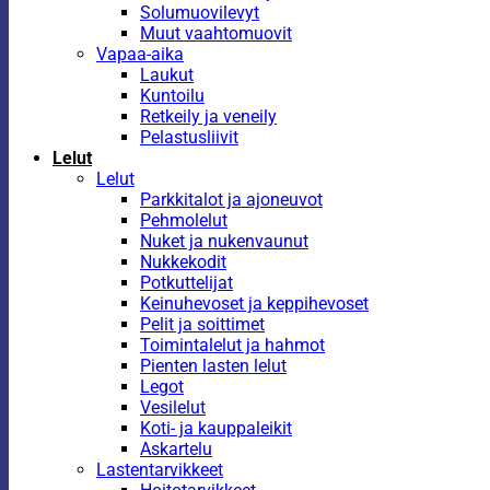
Solumuovilevyt
Muut vaahtomuovit
Vapaa-aika
Laukut
Kuntoilu
Retkeily ja veneily
Pelastusliivit
Lelut
Lelut
Parkkitalot ja ajoneuvot
Pehmolelut
Nuket ja nukenvaunut
Nukkekodit
Potkuttelijat
Keinuhevoset ja keppihevoset
Pelit ja soittimet
Toimintalelut ja hahmot
Pienten lasten lelut
Legot
Vesilelut
Koti- ja kauppaleikit
Askartelu
Lastentarvikkeet