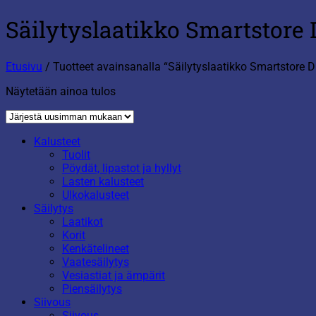
Säilytyslaatikko Smartstore
Etusivu
/
Tuotteet avainsanalla “Säilytyslaatikko Smartstore 
Näytetään ainoa tulos
Kalusteet
Tuolit
Pöydät, lipastot ja hyllyt
Lasten kalusteet
Ulkokalusteet
Säilytys
Laatikot
Korit
Kenkätelineet
Vaatesäilytys
Vesiastiat ja ämpärit
Piensäilytys
Siivous
Siivous