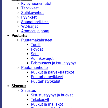
Kylpyhuonematot
Tarvikkeet
Suihkuverhot
Pyyhkeet
Saunatarvikkeet
WC-harjat
Ammeet ja potat
Puutarha
Puutarhakalusteet
Tuolit
Pöydät
Setit
Aurinkovarjot
Pehmusteet ja istuintyynyt
Puutarhanhoito
Ruukut ja parvekelaatikot
Puutarhatarvikkeet
Puutarhatyökalut
Sisustus
Sisustus
Sisustustyynyt ja huovat
Tekokasvit
Ruukut ja maljakot