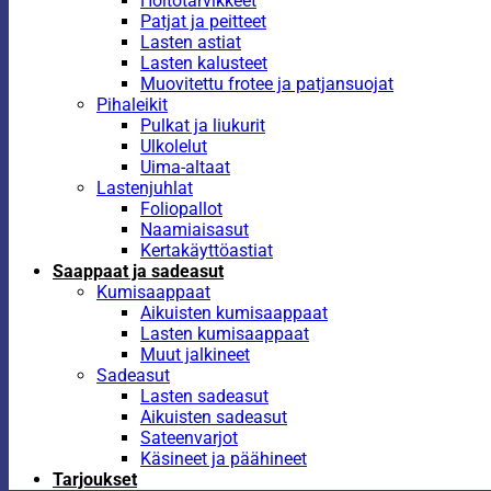
Hoitotarvikkeet
Patjat ja peitteet
Lasten astiat
Lasten kalusteet
Muovitettu frotee ja patjansuojat
Pihaleikit
Pulkat ja liukurit
Ulkolelut
Uima-altaat
Lastenjuhlat
Foliopallot
Naamiaisasut
Kertakäyttöastiat
Saappaat ja sadeasut
Kumisaappaat
Aikuisten kumisaappaat
Lasten kumisaappaat
Muut jalkineet
Sadeasut
Lasten sadeasut
Aikuisten sadeasut
Sateenvarjot
Käsineet ja päähineet
Tarjoukset