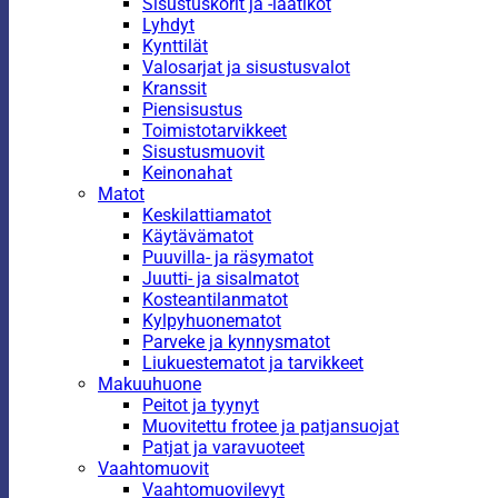
Sisustuskorit ja -laatikot
Lyhdyt
Kynttilät
Valosarjat ja sisustusvalot
Kranssit
Piensisustus
Toimistotarvikkeet
Sisustusmuovit
Keinonahat
Matot
Keskilattiamatot
Käytävämatot
Puuvilla- ja räsymatot
Juutti- ja sisalmatot
Kosteantilanmatot
Kylpyhuonematot
Parveke ja kynnysmatot
Liukuestematot ja tarvikkeet
Makuuhuone
Peitot ja tyynyt
Muovitettu frotee ja patjansuojat
Patjat ja varavuoteet
Vaahtomuovit
Vaahtomuovilevyt