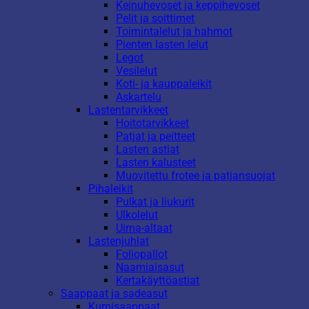
Keinuhevoset ja keppihevoset
Pelit ja soittimet
Toimintalelut ja hahmot
Pienten lasten lelut
Legot
Vesilelut
Koti- ja kauppaleikit
Askartelu
Lastentarvikkeet
Hoitotarvikkeet
Patjat ja peitteet
Lasten astiat
Lasten kalusteet
Muovitettu frotee ja patjansuojat
Pihaleikit
Pulkat ja liukurit
Ulkolelut
Uima-altaat
Lastenjuhlat
Foliopallot
Naamiaisasut
Kertakäyttöastiat
Saappaat ja sadeasut
Kumisaappaat