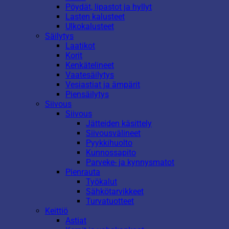
Pöydät, lipastot ja hyllyt
Lasten kalusteet
Ulkokalusteet
Säilytys
Laatikot
Korit
Kenkätelineet
Vaatesäilytys
Vesiastiat ja ämpärit
Piensäilytys
Siivous
Siivous
Jätteiden käsittely
Siivousvälineet
Pyykkihuolto
Kunnossapito
Parveke- ja kynnysmatot
Pienrauta
Työkalut
Sähkötarvikkeet
Turvatuotteet
Keittiö
Astiat