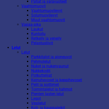
Patjat ja varavuoteet
Vaahtomuovit
Vaahtomuovilevyt
Solumuovilevyt
Muut vaahtomuovit
Vapaa-aika
Laukut
Kuntoilu
Retkeily ja veneily
Pelastusliivit
Lelut
Lelut
Parkkitalot ja ajoneuvot
Pehmolelut
Nuket ja nukenvaunut
Nukkekodit
Potkuttelijat
Keinuhevoset ja keppihevoset
Pelit ja soittimet
Toimintalelut ja hahmot
Pienten lasten lelut
Legot
Vesilelut
Koti- ja kauppaleikit