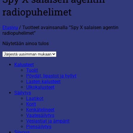
radiopuhelimet
Etusivu
/
Tuotteet avainsanalla “Spy X salaisen agentin
radiopuhelimet”
Näytetään ainoa tulos
Kalusteet
Tuolit
Pöydät, lipastot ja hyllyt
Lasten kalusteet
Ulkokalusteet
Säilytys
Laatikot
Korit
Kenkätelineet
Vaatesäilytys
Vesiastiat ja ämpärit
Piensäilytys
Siivous