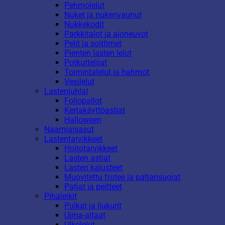
Pehmolelut
Nuket ja nukenvaunut
Nukkekodit
Parkkitalot ja ajoneuvot
Pelit ja soittimet
Pienten lasten lelut
Potkuttelijat
Toimintalelut ja hahmot
Vesilelut
Lastenjuhlat
Foliopallot
Kertakäyttöastiat
Halloween
Naamiaisasut
Lastentarvikkeet
Hoitotarvikkeet
Lasten astiat
Lasten kalusteet
Muovitettu frotee ja patjansuojat
Patjat ja peitteet
Pihaleikit
Pulkat ja liukurit
Uima-altaat
Ulkolelut