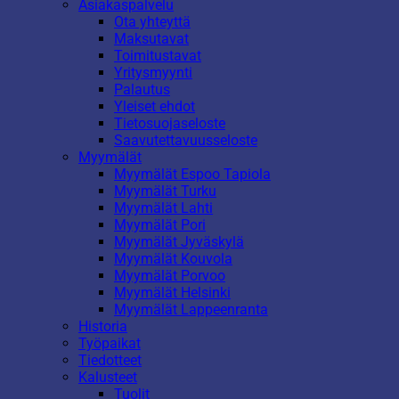
Asiakaspalvelu
Ota yhteyttä
Maksutavat
Toimitustavat
Yritysmyynti
Palautus
Yleiset ehdot
Tietosuojaseloste
Saavutettavuusseloste
Myymälät
Myymälät Espoo Tapiola
Myymälät Turku
Myymälät Lahti
Myymälät Pori
Myymälät Jyväskylä
Myymälät Kouvola
Myymälät Porvoo
Myymälät Helsinki
Myymälät Lappeenranta
Historia
Työpaikat
Tiedotteet
Kalusteet
Tuolit