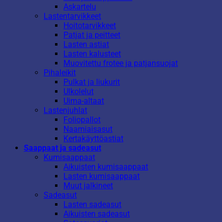
Askartelu
Lastentarvikkeet
Hoitotarvikkeet
Patjat ja peitteet
Lasten astiat
Lasten kalusteet
Muovitettu frotee ja patjansuojat
Pihaleikit
Pulkat ja liukurit
Ulkolelut
Uima-altaat
Lastenjuhlat
Foliopallot
Naamiaisasut
Kertakäyttöastiat
Saappaat ja sadeasut
Kumisaappaat
Aikuisten kumisaappaat
Lasten kumisaappaat
Muut jalkineet
Sadeasut
Lasten sadeasut
Aikuisten sadeasut