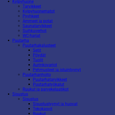
Kylpyhuone
Tarvikkeet
Kylpyhuonematot
Pyyhkeet
Ammeet ja potat
Saunatarvikkeet
Suihkuverhot
WC-harjat
Puutarha
Puutarhakalusteet
Setit
Pöydät
Tuolit
Aurinkovarjot
Pehmusteet ja istuintyynyt
Puutarhanhoito
Puutarhatarvikkeet
Puutarhatyökalut
Ruukut ja parvekelaatikot
Sisustus
Sisustus
Sisustustyynyt ja huovat
Tekokasvit
Ruukut