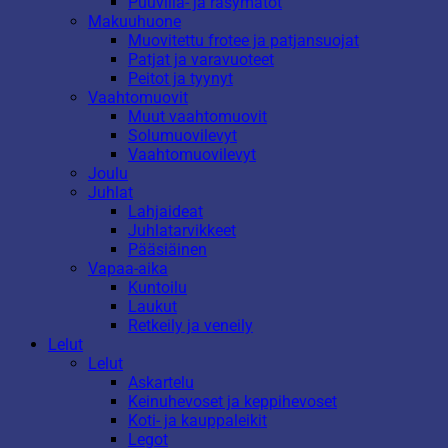
Puuvilla- ja räsymatot
Makuuhuone
Muovitettu frotee ja patjansuojat
Patjat ja varavuoteet
Peitot ja tyynyt
Vaahtomuovit
Muut vaahtomuovit
Solumuovilevyt
Vaahtomuovilevyt
Joulu
Juhlat
Lahjaideat
Juhlatarvikkeet
Pääsiäinen
Vapaa-aika
Kuntoilu
Laukut
Retkeily ja veneily
Lelut
Lelut
Askartelu
Keinuhevoset ja keppihevoset
Koti- ja kauppaleikit
Legot