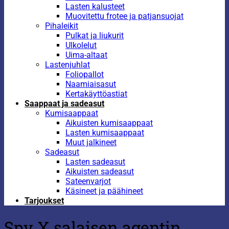
Lasten kalusteet
Muovitettu frotee ja patjansuojat
Pihaleikit
Pulkat ja liukurit
Ulkolelut
Uima-altaat
Lastenjuhlat
Foliopallot
Naamiaisasut
Kertakäyttöastiat
Saappaat ja sadeasut
Kumisaappaat
Aikuisten kumisaappaat
Lasten kumisaappaat
Muut jalkineet
Sadeasut
Lasten sadeasut
Aikuisten sadeasut
Sateenvarjot
Käsineet ja päähineet
Tarjoukset
Spy X salaisen agentin