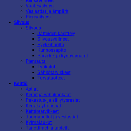
Kenkätelineet
Vaatesäilytys
Vesiastiat ja ämpärit
Piensäilytys
Siivous
Siivous
Jätteiden käsittely
Siivousvälineet
Pyykkihuolto
Kunnossapito
Parveke- ja kynnysmatot
Pienrauta
Työkalut
Sähkötarvikkeet
Turvatuotteet
Keittiö
Astiat
Kernit ja vahakankaat
Pakastus- ja säilytysrasiat
Kertakäyttöastiat
Keittiötarvikkeet
Juomapullot ja vesiastiat
Kylmälaukut
Tarjottimet ja tabletit