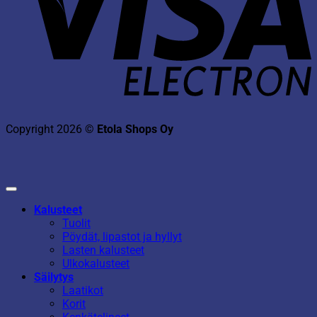
Copyright 2026 ©
Etola Shops Oy
Kalusteet
Tuolit
Pöydät, lipastot ja hyllyt
Lasten kalusteet
Ulkokalusteet
Säilytys
Laatikot
Korit