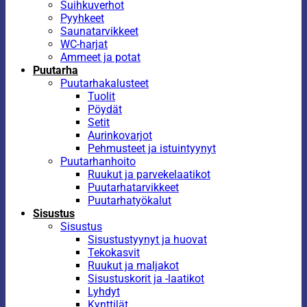
Suihkuverhot
Pyyhkeet
Saunatarvikkeet
WC-harjat
Ammeet ja potat
Puutarha
Puutarhakalusteet
Tuolit
Pöydät
Setit
Aurinkovarjot
Pehmusteet ja istuintyynyt
Puutarhanhoito
Ruukut ja parvekelaatikot
Puutarhatarvikkeet
Puutarhatyökalut
Sisustus
Sisustus
Sisustustyynyt ja huovat
Tekokasvit
Ruukut ja maljakot
Sisustuskorit ja -laatikot
Lyhdyt
Kynttilät