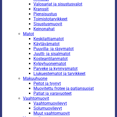
Valosarjat ja sisustusvalot
Kranssit
Piensisustus
Toimistotarvikkeet
Sisustusmuovit
Keinonahat
Matot
Keskilattiamatot
Käytävämatot
Puuvilla- ja räsymatot
Juutti- ja sisalmatot
Kosteantilanmatot
Kylpyhuonematot
Parveke ja kynnysmatot
Liukuestematot ja tarvikkeet
Makuuhuone
Peitot ja tyynyt
Muovitettu frotee ja patjansuojat
Patjat ja varavuoteet
Vaahtomuovit
Vaahtomuovilevyt
Solumuovilevyt
Muut vaahtomuovit