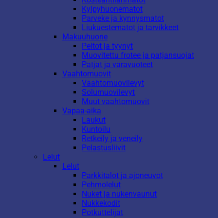
Kylpyhuonematot
Parveke ja kynnysmatot
Liukuestematot ja tarvikkeet
Makuuhuone
Peitot ja tyynyt
Muovitettu frotee ja patjansuojat
Patjat ja varavuoteet
Vaahtomuovit
Vaahtomuovilevyt
Solumuovilevyt
Muut vaahtomuovit
Vapaa-aika
Laukut
Kuntoilu
Retkeily ja veneily
Pelastusliivit
Lelut
Lelut
Parkkitalot ja ajoneuvot
Pehmolelut
Nuket ja nukenvaunut
Nukkekodit
Potkuttelijat