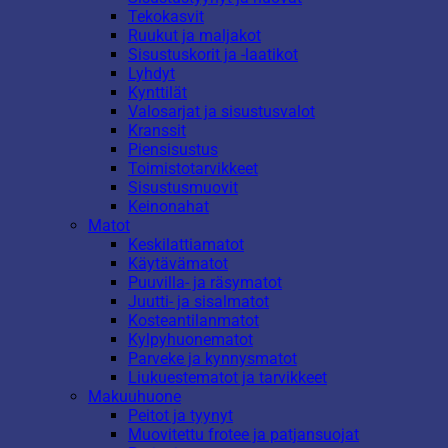
Tekokasvit
Ruukut ja maljakot
Sisustuskorit ja -laatikot
Lyhdyt
Kynttilät
Valosarjat ja sisustusvalot
Kranssit
Piensisustus
Toimistotarvikkeet
Sisustusmuovit
Keinonahat
Matot
Keskilattiamatot
Käytävämatot
Puuvilla- ja räsymatot
Juutti- ja sisalmatot
Kosteantilanmatot
Kylpyhuonematot
Parveke ja kynnysmatot
Liukuestematot ja tarvikkeet
Makuuhuone
Peitot ja tyynyt
Muovitettu frotee ja patjansuojat