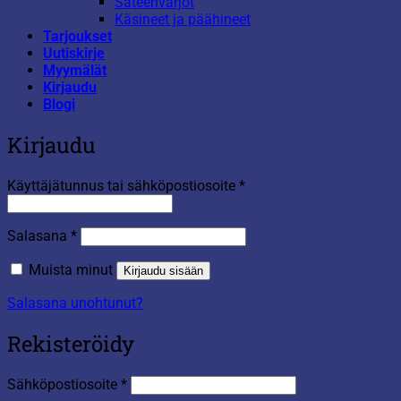
Sateenvarjot
Käsineet ja päähineet
Tarjoukset
Uutiskirje
Myymälät
Kirjaudu
Blogi
Kirjaudu
Vaaditaan
Käyttäjätunnus tai sähköpostiosoite
*
Vaaditaan
Salasana
*
Muista minut
Kirjaudu sisään
Salasana unohtunut?
Rekisteröidy
Vaaditaan
Sähköpostiosoite
*