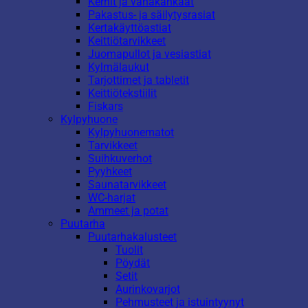
Kernit ja vahakankaat
Pakastus- ja säilytysrasiat
Kertakäyttöastiat
Keittiötarvikkeet
Juomapullot ja vesiastiat
Kylmälaukut
Tarjottimet ja tabletit
Keittiötekstiilit
Fiskars
Kylpyhuone
Kylpyhuonematot
Tarvikkeet
Suihkuverhot
Pyyhkeet
Saunatarvikkeet
WC-harjat
Ammeet ja potat
Puutarha
Puutarhakalusteet
Tuolit
Pöydät
Setit
Aurinkovarjot
Pehmusteet ja istuintyynyt