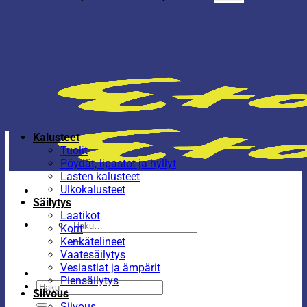
Kalusteet
Tuolit
Pöydät, lipastot ja hyllyt
Lasten kalusteet
Ulkokalusteet
Säilytys
Laatikot
Etsi:
Korit
Kenkätelineet
Vaatesäilytys
Vesiastiat ja ämpärit
Piensäilytys
Etsi:
Siivous
Siivous