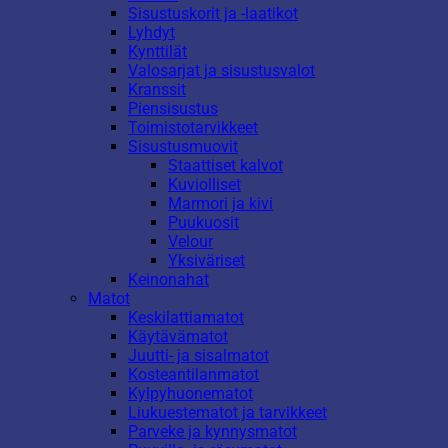
Sisustuskorit ja -laatikot
Lyhdyt
Kynttilät
Valosarjat ja sisustusvalot
Kranssit
Piensisustus
Toimistotarvikkeet
Sisustusmuovit
Staattiset kalvot
Kuviolliset
Marmori ja kivi
Puukuosit
Velour
Yksiväriset
Keinonahat
Matot
Keskilattiamatot
Käytävämatot
Juutti- ja sisalmatot
Kosteantilanmatot
Kylpyhuonematot
Liukuestematot ja tarvikkeet
Parveke ja kynnysmatot