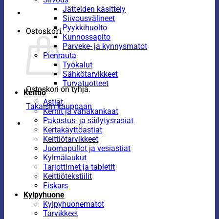
Jätteiden käsittely
Siivousvälineet
Pyykkihuolto
Ostoskori
Kunnossapito
Parveke- ja kynnysmatot
Pienrauta
Työkalut
Sähkötarvikkeet
Turvatuotteet
Ostoskori on tyhjä.
Keittiö
Astiat
Takaisin kauppaan
Kernit ja vahakankaat
Pakastus- ja säilytysrasiat
Kertakäyttöastiat
Keittiötarvikkeet
Juomapullot ja vesiastiat
Kylmälaukut
Tarjottimet ja tabletit
Keittiötekstiilit
Fiskars
Kylpyhuone
Kylpyhuonematot
Tarvikkeet