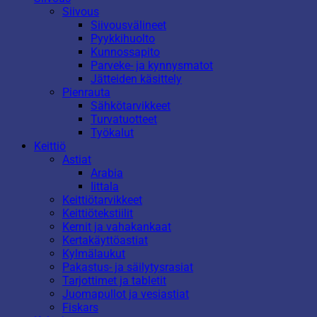
Siivous
Siivousvälineet
Pyykkihuolto
Kunnossapito
Parveke- ja kynnysmatot
Jätteiden käsittely
Pienrauta
Sähkötarvikkeet
Turvatuotteet
Työkalut
Keittiö
Astiat
Arabia
Iittala
Keittiötarvikkeet
Keittiötekstiilit
Kernit ja vahakankaat
Kertakäyttöastiat
Kylmälaukut
Pakastus- ja säilytysrasiat
Tarjottimet ja tabletit
Juomapullot ja vesiastiat
Fiskars