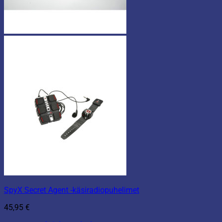
SpyX Secret Agent -käsiradiopuhelimet
45,95
€