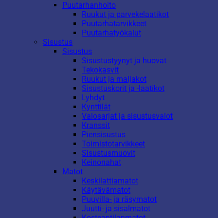
Puutarhanhoito
Ruukut ja parvekelaatikot
Puutarhatarvikkeet
Puutarhatyökalut
Sisustus
Sisustus
Sisustustyynyt ja huovat
Tekokasvit
Ruukut ja maljakot
Sisustuskorit ja -laatikot
Lyhdyt
Kynttilät
Valosarjat ja sisustusvalot
Kranssit
Piensisustus
Toimistotarvikkeet
Sisustusmuovit
Keinonahat
Matot
Keskilattiamatot
Käytävämatot
Puuvilla- ja räsymatot
Juutti- ja sisalmatot
Kosteantilanmatot