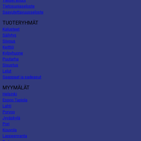
Yleiset ehdot
Tietosuojaseloste
Saavutettavuusseloste
TUOTERYHMÄT
Kalusteet
Säilytys
Siivous
Keittiö
Kylpyhuone
Puutarha
Sisustus
Lelut
Saappaat ja sadeasut
MYYMÄLÄT
Helsinki
Espoo Tapiola
Lahti
Porvoo
Jyväskylä
Pori
Kouvola
Lappeenranta