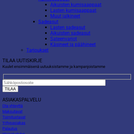
Aikuisten kumisaappaat
Lasten kumisaappaat
Muut jalkineet
Sadeasut
Lasten sadeasut
Aikuisten sadeasut
Sateenvarjot
Käsineet ja päähineet
Tarjoukset
TILAA UUTISKIRJE
Kuulet ensimmäisenä uutuuksistamme ja kampanjoistamme
ASIAKASPALVELU
Ota yhteyttä
Maksutavat
Toimitustavat
Yritysasiakas
Palautus