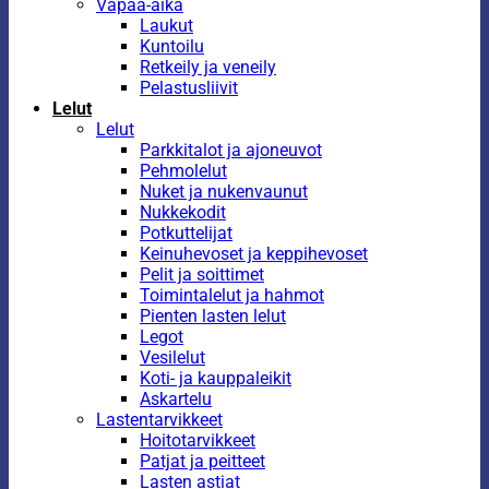
Vapaa-aika
Laukut
Kuntoilu
Retkeily ja veneily
Pelastusliivit
Lelut
Lelut
Parkkitalot ja ajoneuvot
Pehmolelut
Nuket ja nukenvaunut
Nukkekodit
Potkuttelijat
Keinuhevoset ja keppihevoset
Pelit ja soittimet
Toimintalelut ja hahmot
Pienten lasten lelut
Legot
Vesilelut
Koti- ja kauppaleikit
Askartelu
Lastentarvikkeet
Hoitotarvikkeet
Patjat ja peitteet
Lasten astiat