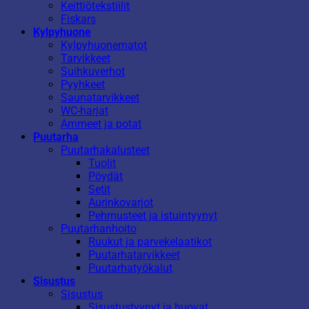
Keittiötekstiilit
Fiskars
Kylpyhuone
Kylpyhuonematot
Tarvikkeet
Suihkuverhot
Pyyhkeet
Saunatarvikkeet
WC-harjat
Ammeet ja potat
Puutarha
Puutarhakalusteet
Tuolit
Pöydät
Setit
Aurinkovarjot
Pehmusteet ja istuintyynyt
Puutarhanhoito
Ruukut ja parvekelaatikot
Puutarhatarvikkeet
Puutarhatyökalut
Sisustus
Sisustus
Sisustustyynyt ja huovat