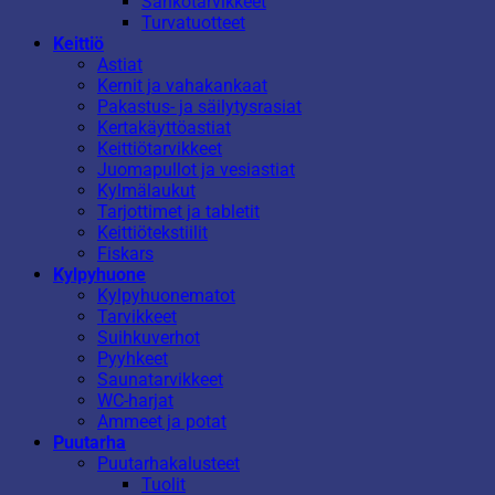
Sähkötarvikkeet
Turvatuotteet
Keittiö
Astiat
Kernit ja vahakankaat
Pakastus- ja säilytysrasiat
Kertakäyttöastiat
Keittiötarvikkeet
Juomapullot ja vesiastiat
Kylmälaukut
Tarjottimet ja tabletit
Keittiötekstiilit
Fiskars
Kylpyhuone
Kylpyhuonematot
Tarvikkeet
Suihkuverhot
Pyyhkeet
Saunatarvikkeet
WC-harjat
Ammeet ja potat
Puutarha
Puutarhakalusteet
Tuolit