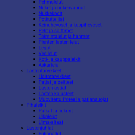
Pehmolelut
Nuket ja nukenvaunut
Nukkekodit
Potkuttelijat
Keinuhevoset ja keppihevoset
Pelit ja soittimet
Toimintalelut ja hahmot
Pienten lasten lelut
Legot
Vesilelut
Koti- ja kauppaleikit
Askartelu
Lastentarvikkeet
Hoitotarvikkeet
Patjat ja peitteet
Lasten astiat
Lasten kalusteet
Muovitettu frotee ja patjansuojat
Pihaleikit
Pulkat ja liukurit
Ulkolelut
Uima-altaat
Lastenjuhlat
Foliopallot