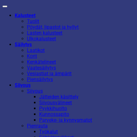
Kalusteet
Tuolit
Pöydät, lipastot ja hyllyt
Lasten kalusteet
Ulkokalusteet
Säilytys
Laatikot
Korit
Kenkätelineet
Vaatesäilytys
Vesiastiat ja ämpärit
Piensäilytys
Siivous
Siivous
Jätteiden käsittely
Siivousvälineet
Pyykkihuolto
Kunnossapito
Parveke- ja kynnysmatot
Pienrauta
Työkalut