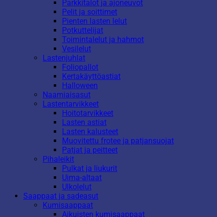
Parkkitalot ja ajoneuvot
Pelit ja soittimet
Pienten lasten lelut
Potkuttelijat
Toimintalelut ja hahmot
Vesilelut
Lastenjuhlat
Foliopallot
Kertakäyttöastiat
Halloween
Naamiaisasut
Lastentarvikkeet
Hoitotarvikkeet
Lasten astiat
Lasten kalusteet
Muovitettu frotee ja patjansuojat
Patjat ja peitteet
Pihaleikit
Pulkat ja liukurit
Uima-altaat
Ulkolelut
Saappaat ja sadeasut
Kumisaappaat
Aikuisten kumisaappaat