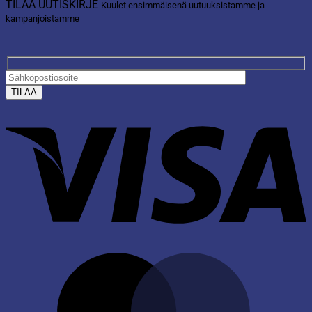
TILAA UUTISKIRJE
Kuulet ensimmäisenä uutuuksistamme ja
kampanjoistamme
V
M