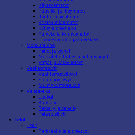
Käytävämatot
Puuvilla- ja räsymatot
Juutti- ja sisalmatot
Kosteantilanmatot
Kylpyhuonematot
Parveke ja kynnysmatot
Liukuestematot ja tarvikkeet
Makuuhuone
Peitot ja tyynyt
Muovitettu frotee ja patjansuojat
Patjat ja varavuoteet
Vaahtomuovit
Vaahtomuovilevyt
Solumuovilevyt
Muut vaahtomuovit
Vapaa-aika
Laukut
Kuntoilu
Retkeily ja veneily
Pelastusliivit
Lelut
Lelut
Parkkitalot ja ajoneuvot