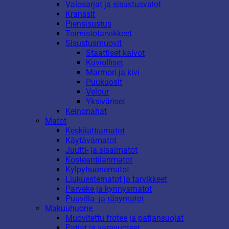
Valosarjat ja sisustusvalot
Kranssit
Piensisustus
Toimistotarvikkeet
Sisustusmuovit
Staattiset kalvot
Kuviolliset
Marmori ja kivi
Puukuosit
Velour
Yksiväriset
Keinonahat
Matot
Keskilattiamatot
Käytävämatot
Juutti- ja sisalmatot
Kosteantilanmatot
Kylpyhuonematot
Liukuestematot ja tarvikkeet
Parveke ja kynnysmatot
Puuvilla- ja räsymatot
Makuuhuone
Muovitettu frotee ja patjansuojat
Patjat ja varavuoteet