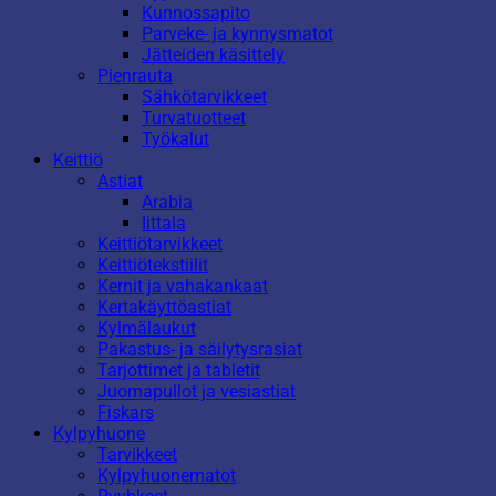
Kunnossapito
Parveke- ja kynnysmatot
Jätteiden käsittely
Pienrauta
Sähkötarvikkeet
Turvatuotteet
Työkalut
Keittiö
Astiat
Arabia
Iittala
Keittiötarvikkeet
Keittiötekstiilit
Kernit ja vahakankaat
Kertakäyttöastiat
Kylmälaukut
Pakastus- ja säilytysrasiat
Tarjottimet ja tabletit
Juomapullot ja vesiastiat
Fiskars
Kylpyhuone
Tarvikkeet
Kylpyhuonematot