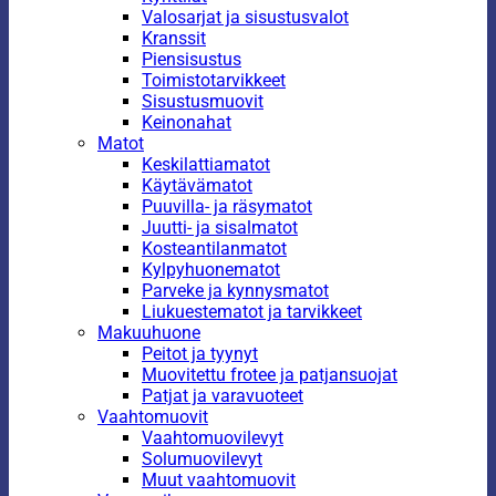
Valosarjat ja sisustusvalot
Kranssit
Piensisustus
Toimistotarvikkeet
Sisustusmuovit
Keinonahat
Matot
Keskilattiamatot
Käytävämatot
Puuvilla- ja räsymatot
Juutti- ja sisalmatot
Kosteantilanmatot
Kylpyhuonematot
Parveke ja kynnysmatot
Liukuestematot ja tarvikkeet
Makuuhuone
Peitot ja tyynyt
Muovitettu frotee ja patjansuojat
Patjat ja varavuoteet
Vaahtomuovit
Vaahtomuovilevyt
Solumuovilevyt
Muut vaahtomuovit