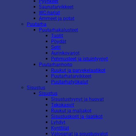
Pyyhkeet
Saunatarvikkeet
WC-harjat
Ammeet ja potat
Puutarha
Puutarhakalusteet
Tuolit
Pöydät
Setit
Aurinkovarjot
Pehmusteet ja istuintyynyt
Puutarhanhoito
Ruukut ja parvekelaatikot
Puutarhatarvikkeet
Puutarhatyökalut
Sisustus
Sisustus
Sisustustyynyt ja huovat
Tekokasvit
Ruukut ja maljakot
Sisustuskorit ja -laatikot
Lyhdyt
Kynttilät
Valosarjat ja sisustusvalot