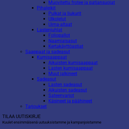
Muovitettu frotee ja patjansuojat
Pihaleikit
Pulkat ja liukurit
Ulkolelut
Uima-altaat
Lastenjuhlat
Foliopallot
Naamiaisasut
Kertakäyttöastiat
Saappaat ja sadeasut
Kumisaappaat
Aikuisten kumisaappaat
Lasten kumisaappaat
Muut jalkineet
Sadeasut
Lasten sadeasut
Aikuisten sadeasut
Sateenvarjot
Käsineet ja päähineet
Tarjoukset
TILAA UUTISKIRJE
Kuulet ensimmäisenä uutuuksistamme ja kampanjoistamme