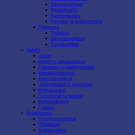
Siivousvälineet
Pyykkihuolto
Kunnossapito
Parveke- ja kynnysmatot
Pienrauta
Työkalut
Sähkötarvikkeet
Turvatuotteet
Keittiö
Astiat
Kernit ja vahakankaat
Pakastus- ja säilytysrasiat
Kertakäyttöastiat
Keittiötarvikkeet
Juomapullot ja vesiastiat
Kylmälaukut
Tarjottimet ja tabletit
Keittiötekstiilit
Fiskars
Kylpyhuone
Kylpyhuonematot
Tarvikkeet
Suihkuverhot