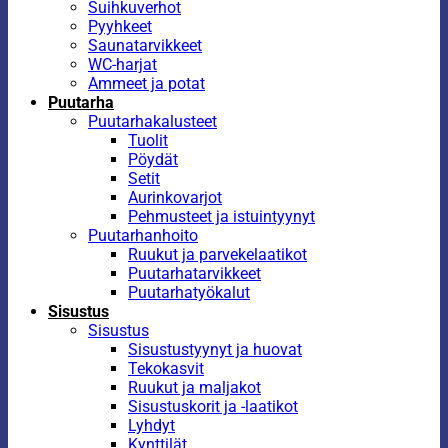
Suihkuverhot
Pyyhkeet
Saunatarvikkeet
WC-harjat
Ammeet ja potat
Puutarha
Puutarhakalusteet
Tuolit
Pöydät
Setit
Aurinkovarjot
Pehmusteet ja istuintyynyt
Puutarhanhoito
Ruukut ja parvekelaatikot
Puutarhatarvikkeet
Puutarhatyökalut
Sisustus
Sisustus
Sisustustyynyt ja huovat
Tekokasvit
Ruukut ja maljakot
Sisustuskorit ja -laatikot
Lyhdyt
Kynttilät