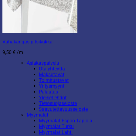
Vahakangas pitsikukka
9,50
€
/m
Asiakaspalvelu
Ota yhteyttä
Maksutavat
Toimitustavat
Yritysmyynti
Palautus
Yleiset ehdot
Tietosuojaseloste
Saavutettavuusseloste
Myymälät
Myymälät Espoo Tapiola
Myymälät Turku
Myymälät Lahti