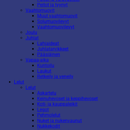
Peitot ja tyynyt
Vaahtomuovit
Muut vaahtomuovit
Solumuovilevyt
Vaahtomuovilevyt
Joulu
Juhlat
Lahjaideat
Juhlatarvikkeet
Pääsiäinen
Vapaa-aika
Kuntoilu
Laukut
Retkeily ja veneily
Lelut
Lelut
Askartelu
Keinuhevoset ja keppihevoset
Koti- ja kauppaleikit
Legot
Pehmolelut
Nuket ja nukenvaunut
Nukkekodit