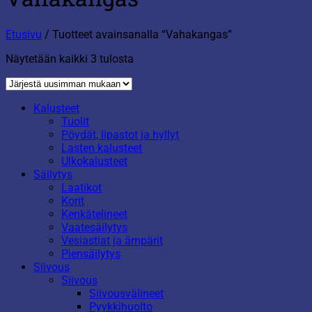
Etusivu
/
Tuotteet avainsanalla “Vahakangas”
Sorted
Näytetään kaikki 3 tulosta
by
latest
Kalusteet
Tuolit
Pöydät, lipastot ja hyllyt
Lasten kalusteet
Ulkokalusteet
Säilytys
Laatikot
Korit
Kenkätelineet
Vaatesäilytys
Vesiastiat ja ämpärit
Piensäilytys
Siivous
Siivous
Siivousvälineet
Pyykkihuolto