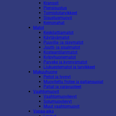
Kranssit
Piensisustus
Toimistotarvikkeet
Sisustusmuovit
Keinonahat
Matot
Keskilattiamatot
Käytävämatot
Puuvilla- ja räsymatot
Juutti- ja sisalmatot
Kosteantilanmatot
Kylpyhuonematot
Parveke ja kynnysmatot
Liukuestematot ja tarvikkeet
Makuuhuone
Peitot ja tyynyt
Muovitettu frotee ja patjansuojat
Patjat ja varavuoteet
Vaahtomuovit
Vaahtomuovilevyt
Solumuovilevyt
Muut vaahtomuovit
Vapaa-aika