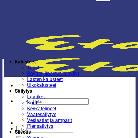
Kalusteet
Tuolit
Pöydät, lipastot ja hyllyt
Lasten kalusteet
Ulkokalusteet
Säilytys
Laatikot
Etsi:
Korit
Kenkätelineet
Vaatesäilytys
Vesiastiat ja ämpärit
Piensäilytys
Etsi:
Siivous
Siivous