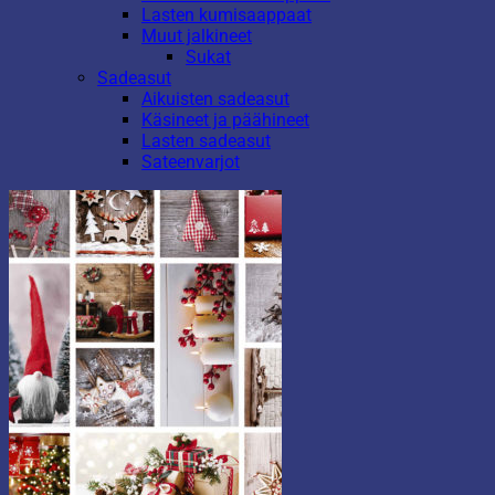
Lasten kumisaappaat
Muut jalkineet
Sukat
Sadeasut
Aikuisten sadeasut
Käsineet ja päähineet
Lasten sadeasut
Sateenvarjot