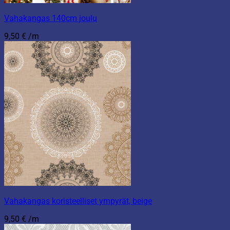
Vahakangas 140cm joulu
9,50
€
/m
Vahakangas koristeelliset ympyrät, beige
9,50
€
/m