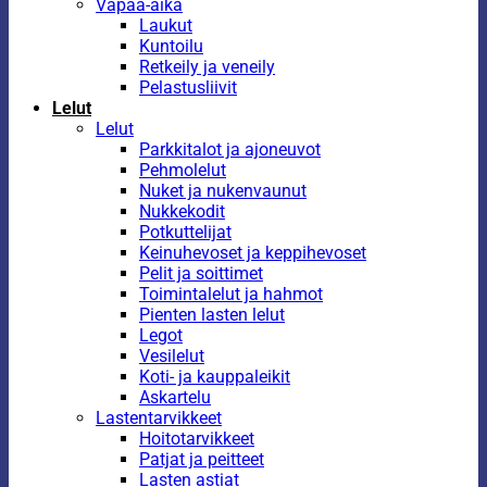
Vapaa-aika
Laukut
Kuntoilu
Retkeily ja veneily
Pelastusliivit
Lelut
Lelut
Parkkitalot ja ajoneuvot
Pehmolelut
Nuket ja nukenvaunut
Nukkekodit
Potkuttelijat
Keinuhevoset ja keppihevoset
Pelit ja soittimet
Toimintalelut ja hahmot
Pienten lasten lelut
Legot
Vesilelut
Koti- ja kauppaleikit
Askartelu
Lastentarvikkeet
Hoitotarvikkeet
Patjat ja peitteet
Lasten astiat