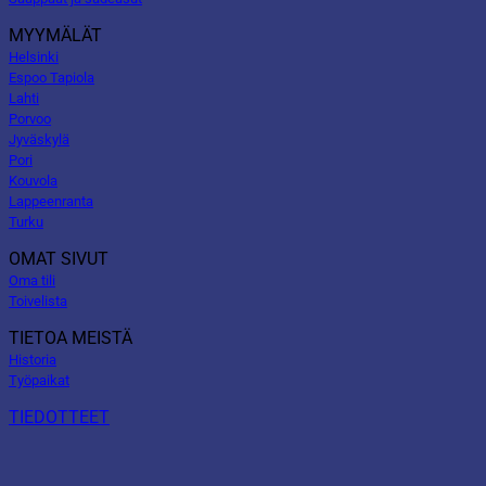
MYYMÄLÄT
Helsinki
Espoo Tapiola
Lahti
Porvoo
Jyväskylä
Pori
Kouvola
Lappeenranta
Turku
OMAT SIVUT
Oma tili
Toivelista
TIETOA MEISTÄ
Historia
Työpaikat
TIEDOTTEET