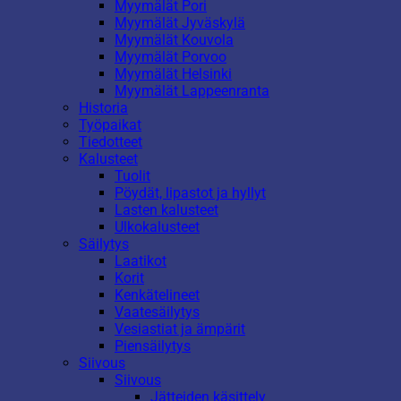
Myymälät Pori
Myymälät Jyväskylä
Myymälät Kouvola
Myymälät Porvoo
Myymälät Helsinki
Myymälät Lappeenranta
Historia
Työpaikat
Tiedotteet
Kalusteet
Tuolit
Pöydät, lipastot ja hyllyt
Lasten kalusteet
Ulkokalusteet
Säilytys
Laatikot
Korit
Kenkätelineet
Vaatesäilytys
Vesiastiat ja ämpärit
Piensäilytys
Siivous
Siivous
Jätteiden käsittely