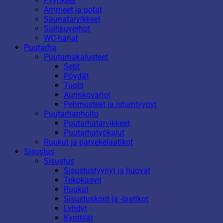
Pyyhkeet
Ammeet ja potat
Saunatarvikkeet
Suihkuverhot
WC-harjat
Puutarha
Puutarhakalusteet
Setit
Pöydät
Tuolit
Aurinkovarjot
Pehmusteet ja istuintyynyt
Puutarhanhoito
Puutarhatarvikkeet
Puutarhatyökalut
Ruukut ja parvekelaatikot
Sisustus
Sisustus
Sisustustyynyt ja huovat
Tekokasvit
Ruukut
Sisustuskorit ja -laatikot
Lyhdyt
Kynttilät