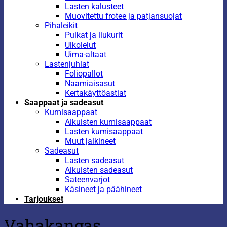
Lasten kalusteet
Muovitettu frotee ja patjansuojat
Pihaleikit
Pulkat ja liukurit
Ulkolelut
Uima-altaat
Lastenjuhlat
Foliopallot
Naamiaisasut
Kertakäyttöastiat
Saappaat ja sadeasut
Kumisaappaat
Aikuisten kumisaappaat
Lasten kumisaappaat
Muut jalkineet
Sadeasut
Lasten sadeasut
Aikuisten sadeasut
Sateenvarjot
Käsineet ja päähineet
Tarjoukset
Vahakangas