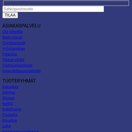
ASIAKASPALVELU
Ota yhteyttä
Maksutavat
Toimitustavat
Yritysasiakas
Palautus
Yleiset ehdot
Tietosuojaseloste
Saavutettavuusseloste
TUOTERYHMÄT
Kalusteet
Säilytys
Siivous
Keittiö
Kylpyhuone
Puutarha
Sisustus
Lelut
Saappaat ja sadeasut