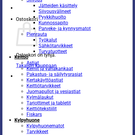
Jätteiden käsittely
Siivousvälineet
Pyykkihuolto
Ostoskori
Kunnossapito
Parveke- ja kynnysmatot
Pienrauta
Työkalut
Sähkötarvikkeet
Turvatuotteet
Ostoskori on tyhjä.
Keittiö
Astiat
Takaisin kauppaan
Kernit ja vahakankaat
Pakastus- ja säilytysrasiat
Kertakäyttöastiat
Keittiötarvikkeet
Juomapullot ja vesiastiat
Kylmälaukut
Tarjottimet ja tabletit
Keittiötekstiilit
Fiskars
Kylpyhuone
Kylpyhuonematot
Tarvikkeet