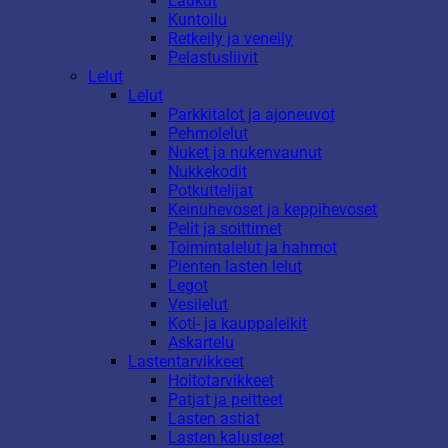
Laukut
Kuntoilu
Retkeily ja veneily
Pelastusliivit
Lelut
Lelut
Parkkitalot ja ajoneuvot
Pehmolelut
Nuket ja nukenvaunut
Nukkekodit
Potkuttelijat
Keinuhevoset ja keppihevoset
Pelit ja soittimet
Toimintalelut ja hahmot
Pienten lasten lelut
Legot
Vesilelut
Koti- ja kauppaleikit
Askartelu
Lastentarvikkeet
Hoitotarvikkeet
Patjat ja peitteet
Lasten astiat
Lasten kalusteet