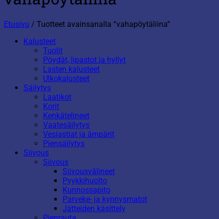
Etusivu
/
Tuotteet avainsanalla “vahapöytäliina”
Kalusteet
Tuolit
Pöydät, lipastot ja hyllyt
Lasten kalusteet
Ulkokalusteet
Säilytys
Laatikot
Korit
Kenkätelineet
Vaatesäilytys
Vesiastiat ja ämpärit
Piensäilytys
Siivous
Siivous
Siivousvälineet
Pyykkihuolto
Kunnossapito
Parveke- ja kynnysmatot
Jätteiden käsittely
Pienrauta