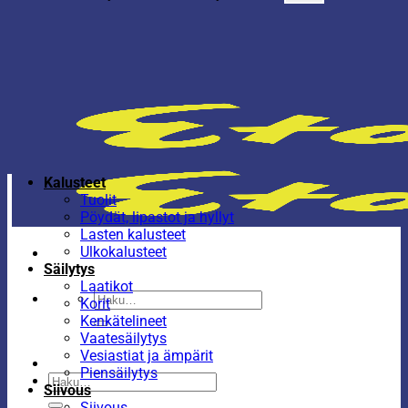
Kalusteet
Tuolit
Pöydät, lipastot ja hyllyt
Lasten kalusteet
Ulkokalusteet
Säilytys
Laatikot
Etsi:
Korit
Kenkätelineet
Vaatesäilytys
Vesiastiat ja ämpärit
Piensäilytys
Etsi:
Siivous
Siivous