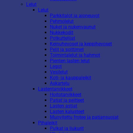
Lelut
Lelut
Parkkitalot ja ajoneuvot
Pehmolelut
Nuket ja nukenvaunut
Nukkekodit
Potkuttelijat
Keinuhevoset ja keppihevoset
Pelit ja soittimet
Toimintalelut ja hahmot
Pienten lasten lelut
Legot
Vesilelut
Koti- ja kauppaleikit
Askartelu
Lastentarvikkeet
Hoitotarvikkeet
Patjat ja peitteet
Lasten astiat
Lasten kalusteet
Muovitettu frotee ja patjansuojat
Pihaleikit
Pulkat ja liukurit