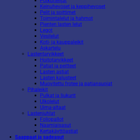
Potkuttelijat
Keinuhevoset ja keppihevoset
Pelit ja soittimet
Toimintalelut ja hahmot
Pienten lasten lelut
Legot
Vesilelut
Koti- ja kauppaleikit
Askartelu
Lastentarvikkeet
Hoitotarvikkeet
Patjat ja peitteet
Lasten astiat
Lasten kalusteet
Muovitettu frotee ja patjansuojat
Pihaleikit
Pulkat ja liukurit
Ulkolelut
Uima-altaat
Lastenjuhlat
Foliopallot
Naamiaisasut
Kertakäyttöastiat
Saappaat ja sadeasut