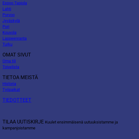
Espoo Tapiola
Lahti
Porvoo
Jyväskylä
Pori
Kouvola
Lappeenranta
Turku
OMAT SIVUT
Oma tili
Toivelista
TIETOA MEISTÄ
Historia
Työpaikat
TIEDOTTEET
TILAA UUTISKIRJE
Kuulet ensimmäisenä uutuuksistamme ja
kampanjoistamme