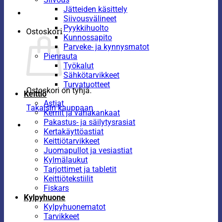
Jätteiden käsittely
Siivousvälineet
Pyykkihuolto
Ostoskori
Kunnossapito
Parveke- ja kynnysmatot
Pienrauta
Työkalut
Sähkötarvikkeet
Turvatuotteet
Ostoskori on tyhjä.
Keittiö
Astiat
Takaisin kauppaan
Kernit ja vahakankaat
Pakastus- ja säilytysrasiat
Kertakäyttöastiat
Keittiötarvikkeet
Juomapullot ja vesiastiat
Kylmälaukut
Tarjottimet ja tabletit
Keittiötekstiilit
Fiskars
Kylpyhuone
Kylpyhuonematot
Tarvikkeet