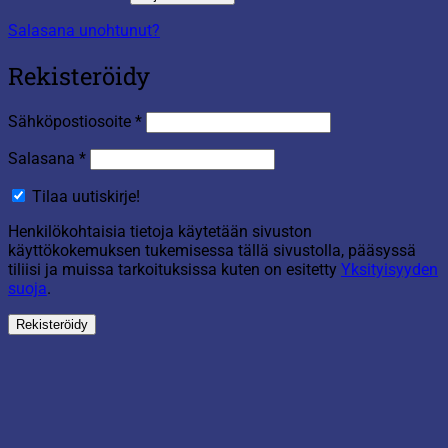
Salasana unohtunut?
Rekisteröidy
Vaaditaan
Sähköpostiosoite
*
Vaaditaan
Salasana
*
Tilaa uutiskirje!
Henkilökohtaisia tietoja käytetään sivuston
käyttökokemuksen tukemisessa tällä sivustolla, pääsyssä
tiliisi ja muissa tarkoituksissa kuten on esitetty
Yksityisyyden
suoja
.
Rekisteröidy