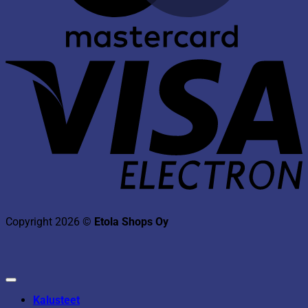
V
E
Copyright 2026 ©
Etola Shops Oy
Kalusteet