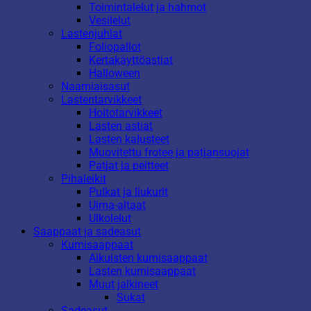
Toimintalelut ja hahmot
Vesilelut
Lastenjuhlat
Foliopallot
Kertakäyttöastiat
Halloween
Naamiaisasut
Lastentarvikkeet
Hoitotarvikkeet
Lasten astiat
Lasten kalusteet
Muovitettu frotee ja patjansuojat
Patjat ja peitteet
Pihaleikit
Pulkat ja liukurit
Uima-altaat
Ulkolelut
Saappaat ja sadeasut
Kumisaappaat
Aikuisten kumisaappaat
Lasten kumisaappaat
Muut jalkineet
Sukat
Sadeasut