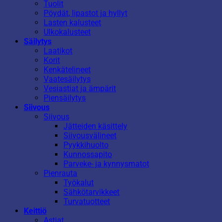
Tuolit
Pöydät, lipastot ja hyllyt
Lasten kalusteet
Ulkokalusteet
Säilytys
Laatikot
Korit
Kenkätelineet
Vaatesäilytys
Vesiastiat ja ämpärit
Piensäilytys
Siivous
Siivous
Jätteiden käsittely
Siivousvälineet
Pyykkihuolto
Kunnossapito
Parveke- ja kynnysmatot
Pienrauta
Työkalut
Sähkötarvikkeet
Turvatuotteet
Keittiö
Astiat