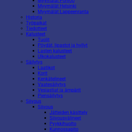
Myymälät Porvoo
Myymälät Helsinki
Myymälät Lappeenranta
Historia
Työpaikat
Tiedotteet
Kalusteet
Tuolit
Pöydät, lipastot ja hyllyt
Lasten kalusteet
Ulkokalusteet
Säilytys
Laatikot
Korit
Kenkätelineet
Vaatesäilytys
Vesiastiat ja ämpärit
Piensäilytys
Siivous
Siivous
Jätteiden käsittely
Siivousvälineet
Pyykkihuolto
Kunnossapito