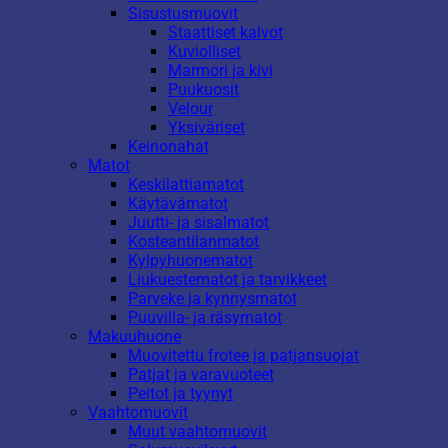
Sisustusmuovit
Staattiset kalvot
Kuviolliset
Marmori ja kivi
Puukuosit
Velour
Yksiväriset
Keinonahat
Matot
Keskilattiamatot
Käytävämatot
Juutti- ja sisalmatot
Kosteantilanmatot
Kylpyhuonematot
Liukuestematot ja tarvikkeet
Parveke ja kynnysmatot
Puuvilla- ja räsymatot
Makuuhuone
Muovitettu frotee ja patjansuojat
Patjat ja varavuoteet
Peitot ja tyynyt
Vaahtomuovit
Muut vaahtomuovit