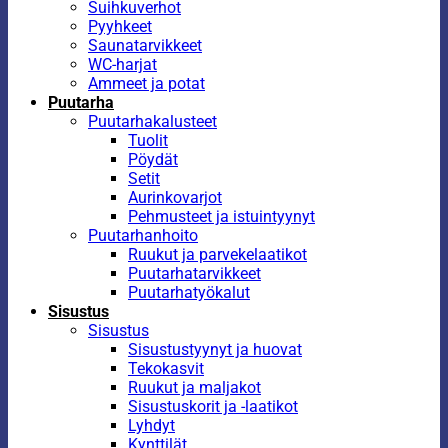
Suihkuverhot
Pyyhkeet
Saunatarvikkeet
WC-harjat
Ammeet ja potat
Puutarha
Puutarhakalusteet
Tuolit
Pöydät
Setit
Aurinkovarjot
Pehmusteet ja istuintyynyt
Puutarhanhoito
Ruukut ja parvekelaatikot
Puutarhatarvikkeet
Puutarhatyökalut
Sisustus
Sisustus
Sisustustyynyt ja huovat
Tekokasvit
Ruukut ja maljakot
Sisustuskorit ja -laatikot
Lyhdyt
Kynttilät