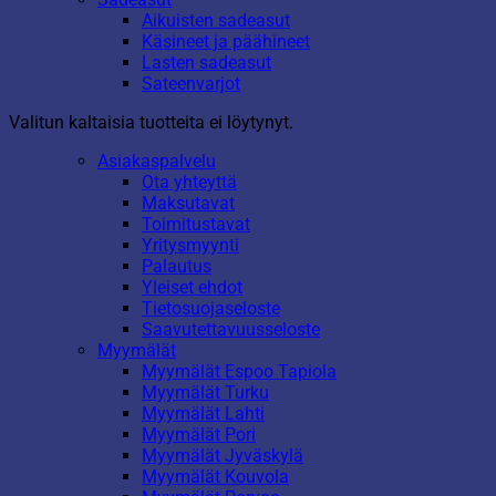
Aikuisten sadeasut
Käsineet ja päähineet
Lasten sadeasut
Sateenvarjot
Valitun kaltaisia tuotteita ei löytynyt.
Asiakaspalvelu
Ota yhteyttä
Maksutavat
Toimitustavat
Yritysmyynti
Palautus
Yleiset ehdot
Tietosuojaseloste
Saavutettavuusseloste
Myymälät
Myymälät Espoo Tapiola
Myymälät Turku
Myymälät Lahti
Myymälät Pori
Myymälät Jyväskylä
Myymälät Kouvola