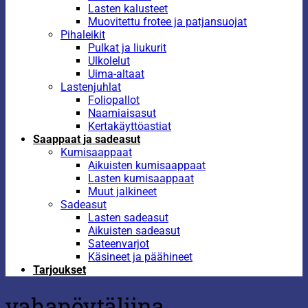
Lasten kalusteet
Muovitettu frotee ja patjansuojat
Pihaleikit
Pulkat ja liukurit
Ulkolelut
Uima-altaat
Lastenjuhlat
Foliopallot
Naamiaisasut
Kertakäyttöastiat
Saappaat ja sadeasut
Kumisaappaat
Aikuisten kumisaappaat
Lasten kumisaappaat
Muut jalkineet
Sadeasut
Lasten sadeasut
Aikuisten sadeasut
Sateenvarjot
Käsineet ja päähineet
Tarjoukset
vahapöytäliina