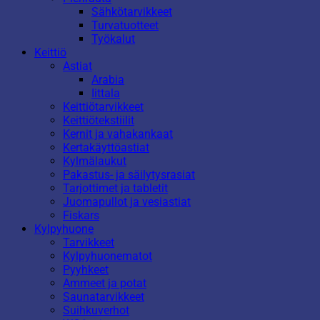
Sähkötarvikkeet
Turvatuotteet
Työkalut
Keittiö
Astiat
Arabia
Iittala
Keittiötarvikkeet
Keittiötekstiilit
Kernit ja vahakankaat
Kertakäyttöastiat
Kylmälaukut
Pakastus- ja säilytysrasiat
Tarjottimet ja tabletit
Juomapullot ja vesiastiat
Fiskars
Kylpyhuone
Tarvikkeet
Kylpyhuonematot
Pyyhkeet
Ammeet ja potat
Saunatarvikkeet
Suihkuverhot