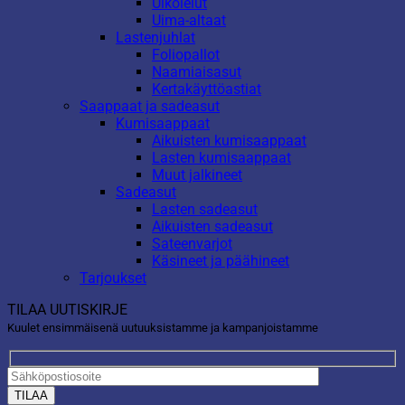
Ulkolelut
Uima-altaat
Lastenjuhlat
Foliopallot
Naamiaisasut
Kertakäyttöastiat
Saappaat ja sadeasut
Kumisaappaat
Aikuisten kumisaappaat
Lasten kumisaappaat
Muut jalkineet
Sadeasut
Lasten sadeasut
Aikuisten sadeasut
Sateenvarjot
Käsineet ja päähineet
Tarjoukset
TILAA UUTISKIRJE
Kuulet ensimmäisenä uutuuksistamme ja kampanjoistamme