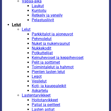
Vapaa-aika
Laukut
Kuntoilu
Retkeily ja veneily
Pelastusliivit
Lelut
Lelut
Parkkitalot ja ajoneuvot
Pehmolelut
Nuket ja nukenvaunut
Nukkekodit
Potkuttelijat
Keinuhevoset ja keppihevoset
Pelit ja soittimet
Toimintalelut ja hahmot
Pienten lasten lelut
Legot
Vesilelut
Koti- ja kauppaleikit
Askartelu
Lastentarvikkeet
Hoitotarvikkeet
Patjat ja peitteet
Lasten astiat