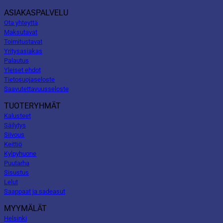
ASIAKASPALVELU
Ota yhteyttä
Maksutavat
Toimitustavat
Yritysasiakas
Palautus
Yleiset ehdot
Tietosuojaseloste
Saavutettavuusseloste
TUOTERYHMÄT
Kalusteet
Säilytys
Siivous
Keittiö
Kylpyhuone
Puutarha
Sisustus
Lelut
Saappaat ja sadeasut
MYYMÄLÄT
Helsinki