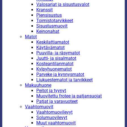
Valosarjat ja sisustusvalot
Kranssit
Piensisustus
Toimistotarvikkeet
Sisustusmuovit
Keinonahat
Matot
Keskilattiamatot
Käytävämatot
Puuvilla- ja räsymatot
Juutti- ja sisalmatot
Kosteantilanmatot
Kylpyhuonematot
Parveke ja kynnysmatot
Liukuestematot ja tarvikkeet
Makuuhuone
Peitot ja tyynyt
Muovitettu frotee ja patjansuojat
Patjat ja varavuoteet
Vaahtomuovit
Vaahtomuovilevyt
Solumuovilevyt
Muut vaahtomuovit