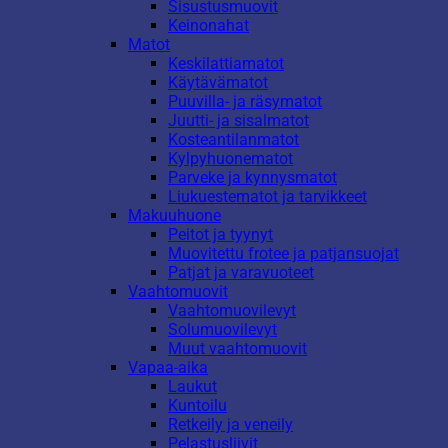
Sisustusmuovit
Keinonahat
Matot
Keskilattiamatot
Käytävämatot
Puuvilla- ja räsymatot
Juutti- ja sisalmatot
Kosteantilanmatot
Kylpyhuonematot
Parveke ja kynnysmatot
Liukuestematot ja tarvikkeet
Makuuhuone
Peitot ja tyynyt
Muovitettu frotee ja patjansuojat
Patjat ja varavuoteet
Vaahtomuovit
Vaahtomuovilevyt
Solumuovilevyt
Muut vaahtomuovit
Vapaa-aika
Laukut
Kuntoilu
Retkeily ja veneily
Pelastusliivit