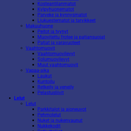
Kosteantilanmatot
Kylpyhuonematot
Parveke ja kynnysmatot
Liukuestematot ja tarvikkeet
Makuuhuone
Peitot ja tyynyt
Muovitettu frotee ja patjansuojat
Patjat ja varavuoteet
Vaahtomuovit
Vaahtomuovilevyt
Solumuovilevyt
Muut vaahtomuovit
Vapaa-aika
Laukut
Kuntoilu
Retkeily ja veneily
Pelastusliivit
Lelut
Lelut
Parkkitalot ja ajoneuvot
Pehmolelut
Nuket ja nukenvaunut
Nukkekodit