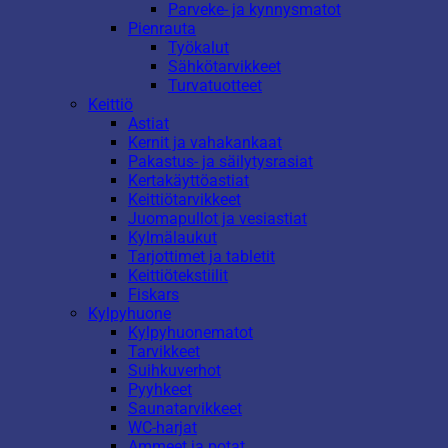
Parveke- ja kynnysmatot
Pienrauta
Työkalut
Sähkötarvikkeet
Turvatuotteet
Keittiö
Astiat
Kernit ja vahakankaat
Pakastus- ja säilytysrasiat
Kertakäyttöastiat
Keittiötarvikkeet
Juomapullot ja vesiastiat
Kylmälaukut
Tarjottimet ja tabletit
Keittiötekstiilit
Fiskars
Kylpyhuone
Kylpyhuonematot
Tarvikkeet
Suihkuverhot
Pyyhkeet
Saunatarvikkeet
WC-harjat
Ammeet ja potat