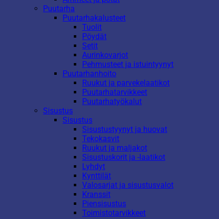
Puutarha
Puutarhakalusteet
Tuolit
Pöydät
Setit
Aurinkovarjot
Pehmusteet ja istuintyynyt
Puutarhanhoito
Ruukut ja parvekelaatikot
Puutarhatarvikkeet
Puutarhatyökalut
Sisustus
Sisustus
Sisustustyynyt ja huovat
Tekokasvit
Ruukut ja maljakot
Sisustuskorit ja -laatikot
Lyhdyt
Kynttilät
Valosarjat ja sisustusvalot
Kranssit
Piensisustus
Toimistotarvikkeet