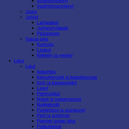
Solumuovilevyt
Vaahtomuovilevyt
Joulu
Juhlat
Lahjaideat
Juhlatarvikkeet
Pääsiäinen
Vapaa-aika
Kuntoilu
Laukut
Retkeily ja veneily
Lelut
Lelut
Askartelu
Keinuhevoset ja keppihevoset
Koti- ja kauppaleikit
Legot
Pehmolelut
Nuket ja nukenvaunut
Nukkekodit
Parkkitalot ja ajoneuvot
Pelit ja soittimet
Pienten lasten lelut
Potkuttelijat