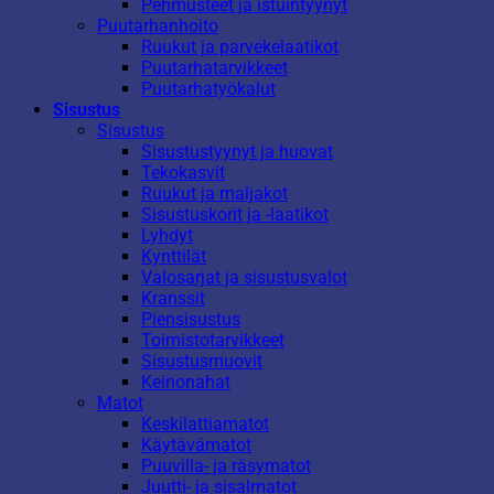
Pehmusteet ja istuintyynyt
Puutarhanhoito
Ruukut ja parvekelaatikot
Puutarhatarvikkeet
Puutarhatyökalut
Sisustus
Sisustus
Sisustustyynyt ja huovat
Tekokasvit
Ruukut ja maljakot
Sisustuskorit ja -laatikot
Lyhdyt
Kynttilät
Valosarjat ja sisustusvalot
Kranssit
Piensisustus
Toimistotarvikkeet
Sisustusmuovit
Keinonahat
Matot
Keskilattiamatot
Käytävämatot
Puuvilla- ja räsymatot
Juutti- ja sisalmatot