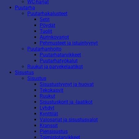
WC-harjat
Puutarha
Puutarhakalusteet
Setit
Pöydät
Tuolit
Aurinkovarjot
Pehmusteet ja istuintyynyt
Puutarhanhoito
Puutarhatarvikkeet
Puutarhatyökalut
Ruukut ja parvekelaatikot
Sisustus
Sisustus
Sisustustyynyt ja huovat
Tekokasvit
Ruukut
Sisustuskorit ja -laatikot
Lyhdyt
Kynttilät
Valosarjat ja sisustusvalot
Kranssit
Piensisustus
Toimistotarvikkeet