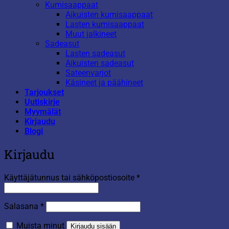
Kumisaappaat
Aikuisten kumisaappaat
Lasten kumisaappaat
Muut jalkineet
Sadeasut
Lasten sadeasut
Aikuisten sadeasut
Sateenvarjot
Käsineet ja päähineet
Tarjoukset
Uutiskirje
Myymälät
Kirjaudu
Blogi
Kirjaudu
Vaaditaan
Käyttäjätunnus tai sähköpostiosoite
*
Vaaditaan
Salasana
*
Muista minut
Kirjaudu sisään