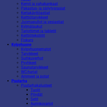
Kernit ja vahakankaat
Pakastus- ja säilytysrasiat
Kertakäyttöastiat
Keittiötarvikkeet
Juomapullot ja vesiastiat
Kylmälaukut
Tarjottimet ja tabletit
Keittiötekstiilit
Fiskars
Kylpyhuone
Kylpyhuonematot
Tarvikkeet
Suihkuverhot
Pyyhkeet
Saunatarvikkeet
WC-harjat
Ammeet ja potat
Puutarha
Puutarhakalusteet
Tuolit
Pöydät
Setit
Aurinkovarjot