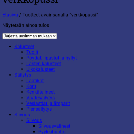
Etusivu
/
Tuotteet avainsanalla “verkkopussi”
Näytetään ainoa tulos
Kalusteet
Tuolit
Pöydät, lipastot ja hyllyt
Lasten kalusteet
Ulkokalusteet
Säilytys
Laatikot
Korit
Kenkätelineet
Vaatesäilytys
Vesiastiat ja ämpärit
Piensäilytys
Siivous
Siivous
Siivousvälineet
Pyykkihuolto