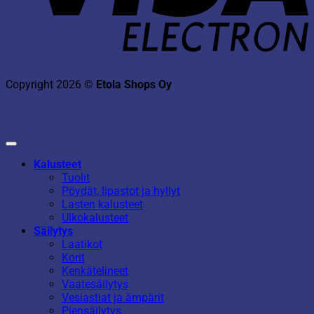
Copyright 2026 ©
Etola Shops Oy
Kalusteet
Tuolit
Pöydät, lipastot ja hyllyt
Lasten kalusteet
Ulkokalusteet
Säilytys
Laatikot
Korit
Kenkätelineet
Vaatesäilytys
Vesiastiat ja ämpärit
Piensäilytys