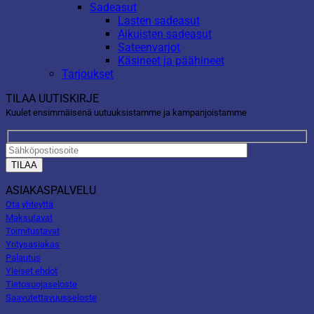
Sadeasut
Lasten sadeasut
Aikuisten sadeasut
Sateenvarjot
Käsineet ja päähineet
Tarjoukset
TILAA UUTISKIRJE
Kuulet ensimmäisenä uutuuksistamme ja kampanjoistamme
ASIAKASPALVELU
Ota yhteyttä
Maksutavat
Toimitustavat
Yritysasiakas
Palautus
Yleiset ehdot
Tietosuojaseloste
Saavutettavuusseloste