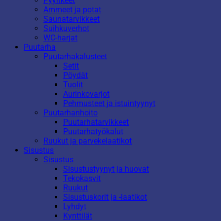
Pyyhkeet
Ammeet ja potat
Saunatarvikkeet
Suihkuverhot
WC-harjat
Puutarha
Puutarhakalusteet
Setit
Pöydät
Tuolit
Aurinkovarjot
Pehmusteet ja istuintyynyt
Puutarhanhoito
Puutarhatarvikkeet
Puutarhatyökalut
Ruukut ja parvekelaatikot
Sisustus
Sisustus
Sisustustyynyt ja huovat
Tekokasvit
Ruukut
Sisustuskorit ja -laatikot
Lyhdyt
Kynttilät