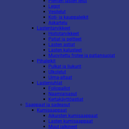
Pienten lasten lelut
Legot
Vesilelut
Koti- ja kauppaleikit
Askartelu
Lastentarvikkeet
Hoitotarvikkeet
Patjat ja peitteet
Lasten astiat
Lasten kalusteet
Muovitettu frotee ja patjansuojat
Pihaleikit
Pulkat ja liukurit
Ulkolelut
Uima-altaat
Lastenjuhlat
Foliopallot
Naamiaisasut
Kertakäyttöastiat
Saappaat ja sadeasut
Kumisaappaat
Aikuisten kumisaappaat
Lasten kumisaappaat
Muut jalkineet