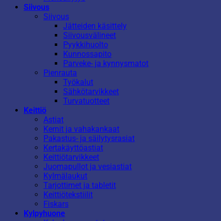
Siivous
Siivous
Jätteiden käsittely
Siivousvälineet
Pyykkihuolto
Kunnossapito
Parveke- ja kynnysmatot
Pienrauta
Työkalut
Sähkötarvikkeet
Turvatuotteet
Keittiö
Astiat
Kernit ja vahakankaat
Pakastus- ja säilytysrasiat
Kertakäyttöastiat
Keittiötarvikkeet
Juomapullot ja vesiastiat
Kylmälaukut
Tarjottimet ja tabletit
Keittiötekstiilit
Fiskars
Kylpyhuone