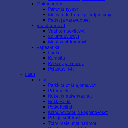
Makuuhuone
Peitot ja tyynyt
Muovitettu frotee ja patjansuojat
Patjat ja varavuoteet
Vaahtomuovit
Vaahtomuovilevyt
Solumuovilevyt
Muut vaahtomuovit
Vapaa-aika
Laukut
Kuntoilu
Retkeily ja veneily
Pelastusliivit
Lelut
Lelut
Parkkitalot ja ajoneuvot
Pehmolelut
Nuket ja nukenvaunut
Nukkekodit
Potkuttelijat
Keinuhevoset ja keppihevoset
Pelit ja soittimet
Toimintalelut ja hahmot