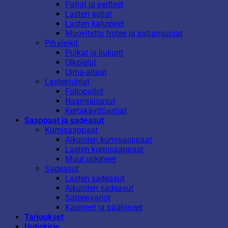
Patjat ja peitteet
Lasten astiat
Lasten kalusteet
Muovitettu frotee ja patjansuojat
Pihaleikit
Pulkat ja liukurit
Ulkolelut
Uima-altaat
Lastenjuhlat
Foliopallot
Naamiaisasut
Kertakäyttöastiat
Saappaat ja sadeasut
Kumisaappaat
Aikuisten kumisaappaat
Lasten kumisaappaat
Muut jalkineet
Sadeasut
Lasten sadeasut
Aikuisten sadeasut
Sateenvarjot
Käsineet ja päähineet
Tarjoukset
Uutiskirje