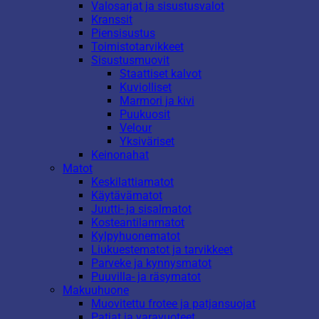
Valosarjat ja sisustusvalot
Kranssit
Piensisustus
Toimistotarvikkeet
Sisustusmuovit
Staattiset kalvot
Kuviolliset
Marmori ja kivi
Puukuosit
Velour
Yksiväriset
Keinonahat
Matot
Keskilattiamatot
Käytävämatot
Juutti- ja sisalmatot
Kosteantilanmatot
Kylpyhuonematot
Liukuestematot ja tarvikkeet
Parveke ja kynnysmatot
Puuvilla- ja räsymatot
Makuuhuone
Muovitettu frotee ja patjansuojat
Patjat ja varavuoteet