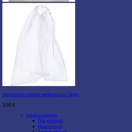
Smartstore collect verkkopussi 34cm
3,50
€
Asiakaspalvelu
Ota yhteyttä
Maksutavat