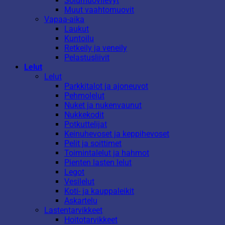
Solumuovilevyt
Muut vaahtomuovit
Vapaa-aika
Laukut
Kuntoilu
Retkeily ja veneily
Pelastusliivit
Lelut
Lelut
Parkkitalot ja ajoneuvot
Pehmolelut
Nuket ja nukenvaunut
Nukkekodit
Potkuttelijat
Keinuhevoset ja keppihevoset
Pelit ja soittimet
Toimintalelut ja hahmot
Pienten lasten lelut
Legot
Vesilelut
Koti- ja kauppaleikit
Askartelu
Lastentarvikkeet
Hoitotarvikkeet