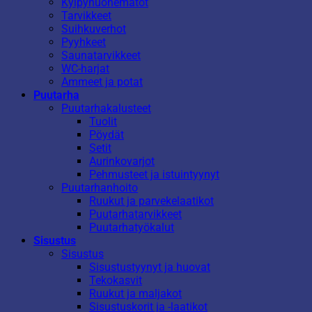
Kylpyhuonematot
Tarvikkeet
Suihkuverhot
Pyyhkeet
Saunatarvikkeet
WC-harjat
Ammeet ja potat
Puutarha
Puutarhakalusteet
Tuolit
Pöydät
Setit
Aurinkovarjot
Pehmusteet ja istuintyynyt
Puutarhanhoito
Ruukut ja parvekelaatikot
Puutarhatarvikkeet
Puutarhatyökalut
Sisustus
Sisustus
Sisustustyynyt ja huovat
Tekokasvit
Ruukut ja maljakot
Sisustuskorit ja -laatikot