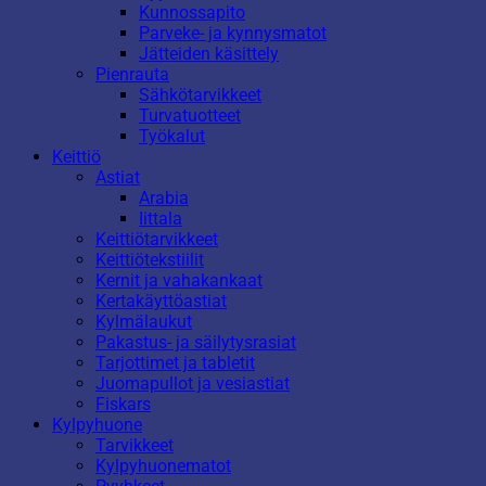
Kunnossapito
Parveke- ja kynnysmatot
Jätteiden käsittely
Pienrauta
Sähkötarvikkeet
Turvatuotteet
Työkalut
Keittiö
Astiat
Arabia
Iittala
Keittiötarvikkeet
Keittiötekstiilit
Kernit ja vahakankaat
Kertakäyttöastiat
Kylmälaukut
Pakastus- ja säilytysrasiat
Tarjottimet ja tabletit
Juomapullot ja vesiastiat
Fiskars
Kylpyhuone
Tarvikkeet
Kylpyhuonematot