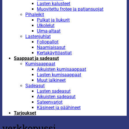
Lasten kalusteet
Muovitettu frotee ja patjansuojat
Pihaleikit
Pulkat ja liukurit
Ulkolelut
Uima-altaat
Lastenjuhlat
Foliopallot
Naamiaisasut
Kertakäyttöastiat
Saappaat ja sadeasut
Kumisaappaat
Aikuisten kumisaappaat
Lasten kumisaappaat
Muut jalkineet
Sadeasut
Lasten sadeasut
Aikuisten sadeasut
Sateenvarjot
Käsineet ja päähineet
Tarjoukset
verkkopussi