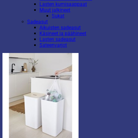
Lasten kumisaappaat
Muut jalkineet
Sukat
Sadeasut
Aikuisten sadeasut
Käsineet ja päähineet
Lasten sadeasut
Sateenvarjot