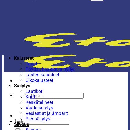
Kalusteet
Tuolit
Pöydät, lipastot ja hyllyt
Lasten kalusteet
Ulkokalusteet
Säilytys
Laatikot
Etsi:
Korit
Kenkätelineet
Vaatesäilytys
Vesiastiat ja ämpärit
Piensäilytys
Etsi:
Siivous
Siivous