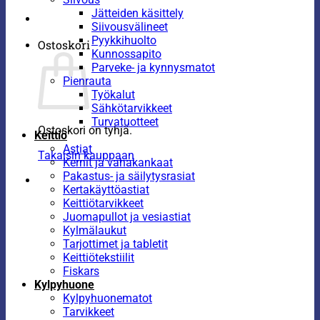
Jätteiden käsittely
Siivousvälineet
Pyykkihuolto
Ostoskori
Kunnossapito
Parveke- ja kynnysmatot
Pienrauta
Työkalut
Sähkötarvikkeet
Turvatuotteet
Ostoskori on tyhjä.
Keittiö
Astiat
Takaisin kauppaan
Kernit ja vahakankaat
Pakastus- ja säilytysrasiat
Kertakäyttöastiat
Keittiötarvikkeet
Juomapullot ja vesiastiat
Kylmälaukut
Tarjottimet ja tabletit
Keittiötekstiilit
Fiskars
Kylpyhuone
Kylpyhuonematot
Tarvikkeet