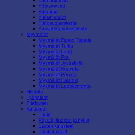
Toimitustavat
Yritysmyynti
Palautus
Yleiset ehdot
Tietosuojaseloste
Saavutettavuusseloste
Myymälät
Myymälät Espoo Tapiola
Myymälät Turku
Myymälät Lahti
Myymälät Pori
Myymälät Jyväskylä
Myymälät Kouvola
Myymälät Porvoo
Myymälät Helsinki
Myymälät Lappeenranta
Historia
Työpaikat
Tiedotteet
Kalusteet
Tuolit
Pöydät, lipastot ja hyllyt
Lasten kalusteet
Ulkokalusteet