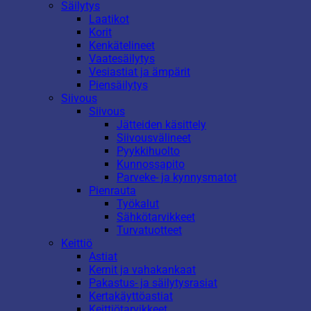
Säilytys
Laatikot
Korit
Kenkätelineet
Vaatesäilytys
Vesiastiat ja ämpärit
Piensäilytys
Siivous
Siivous
Jätteiden käsittely
Siivousvälineet
Pyykkihuolto
Kunnossapito
Parveke- ja kynnysmatot
Pienrauta
Työkalut
Sähkötarvikkeet
Turvatuotteet
Keittiö
Astiat
Kernit ja vahakankaat
Pakastus- ja säilytysrasiat
Kertakäyttöastiat
Keittiötarvikkeet