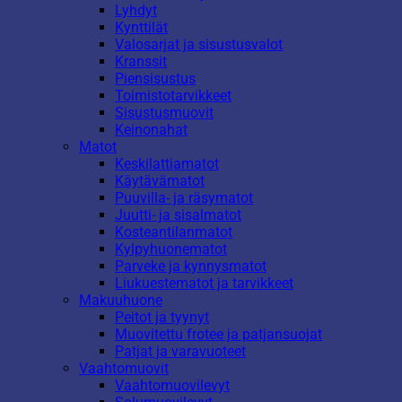
Lyhdyt
Kynttilät
Valosarjat ja sisustusvalot
Kranssit
Piensisustus
Toimistotarvikkeet
Sisustusmuovit
Keinonahat
Matot
Keskilattiamatot
Käytävämatot
Puuvilla- ja räsymatot
Juutti- ja sisalmatot
Kosteantilanmatot
Kylpyhuonematot
Parveke ja kynnysmatot
Liukuestematot ja tarvikkeet
Makuuhuone
Peitot ja tyynyt
Muovitettu frotee ja patjansuojat
Patjat ja varavuoteet
Vaahtomuovit
Vaahtomuovilevyt