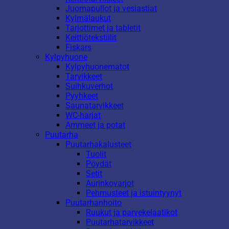
Juomapullot ja vesiastiat
Kylmälaukut
Tarjottimet ja tabletit
Keittiötekstiilit
Fiskars
Kylpyhuone
Kylpyhuonematot
Tarvikkeet
Suihkuverhot
Pyyhkeet
Saunatarvikkeet
WC-harjat
Ammeet ja potat
Puutarha
Puutarhakalusteet
Tuolit
Pöydät
Setit
Aurinkovarjot
Pehmusteet ja istuintyynyt
Puutarhanhoito
Ruukut ja parvekelaatikot
Puutarhatarvikkeet