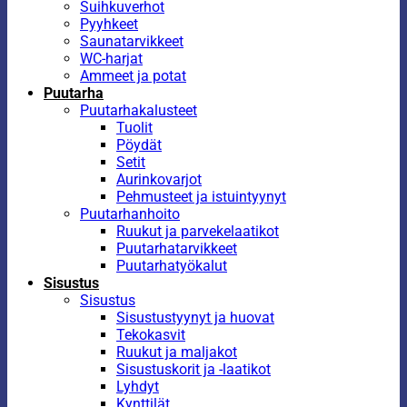
Suihkuverhot
Pyyhkeet
Saunatarvikkeet
WC-harjat
Ammeet ja potat
Puutarha
Puutarhakalusteet
Tuolit
Pöydät
Setit
Aurinkovarjot
Pehmusteet ja istuintyynyt
Puutarhanhoito
Ruukut ja parvekelaatikot
Puutarhatarvikkeet
Puutarhatyökalut
Sisustus
Sisustus
Sisustustyynyt ja huovat
Tekokasvit
Ruukut ja maljakot
Sisustuskorit ja -laatikot
Lyhdyt
Kynttilät