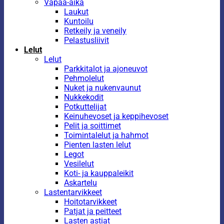
Vapaa-aika
Laukut
Kuntoilu
Retkeily ja veneily
Pelastusliivit
Lelut
Lelut
Parkkitalot ja ajoneuvot
Pehmolelut
Nuket ja nukenvaunut
Nukkekodit
Potkuttelijat
Keinuhevoset ja keppihevoset
Pelit ja soittimet
Toimintalelut ja hahmot
Pienten lasten lelut
Legot
Vesilelut
Koti- ja kauppaleikit
Askartelu
Lastentarvikkeet
Hoitotarvikkeet
Patjat ja peitteet
Lasten astiat