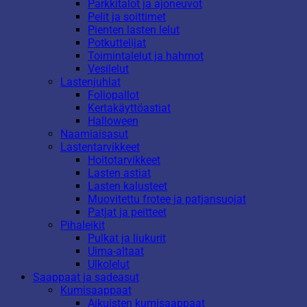
Parkkitalot ja ajoneuvot
Pelit ja soittimet
Pienten lasten lelut
Potkuttelijat
Toimintalelut ja hahmot
Vesilelut
Lastenjuhlat
Foliopallot
Kertakäyttöastiat
Halloween
Naamiaisasut
Lastentarvikkeet
Hoitotarvikkeet
Lasten astiat
Lasten kalusteet
Muovitettu frotee ja patjansuojat
Patjat ja peitteet
Pihaleikit
Pulkat ja liukurit
Uima-altaat
Ulkolelut
Saappaat ja sadeasut
Kumisaappaat
Aikuisten kumisaappaat