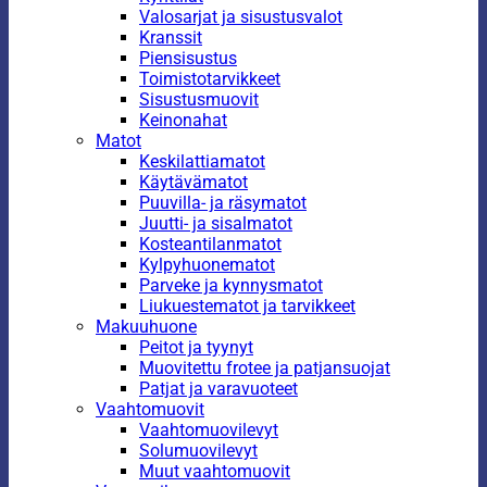
Valosarjat ja sisustusvalot
Kranssit
Piensisustus
Toimistotarvikkeet
Sisustusmuovit
Keinonahat
Matot
Keskilattiamatot
Käytävämatot
Puuvilla- ja räsymatot
Juutti- ja sisalmatot
Kosteantilanmatot
Kylpyhuonematot
Parveke ja kynnysmatot
Liukuestematot ja tarvikkeet
Makuuhuone
Peitot ja tyynyt
Muovitettu frotee ja patjansuojat
Patjat ja varavuoteet
Vaahtomuovit
Vaahtomuovilevyt
Solumuovilevyt
Muut vaahtomuovit