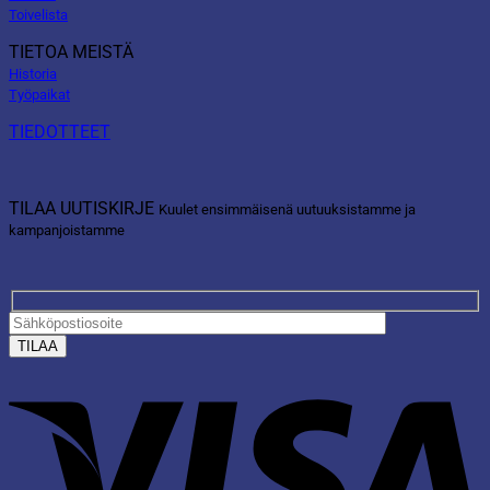
Toivelista
TIETOA MEISTÄ
Historia
Työpaikat
TIEDOTTEET
TILAA UUTISKIRJE
Kuulet ensimmäisenä uutuuksistamme ja
kampanjoistamme
V