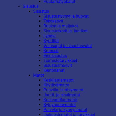
Puutarhatyökalut
Sisustus
Sisustus
Sisustustyynyt ja huovat
Tekokasvit
Ruukut ja maljakot
Sisustuskorit ja -laatikot
Lyhdyt
Kynttilät
Valosarjat ja sisustusvalot
Kranssit
Piensisustus
Toimistotarvikkeet
Sisustusmuovit
Keinonahat
Matot
Keskilattiamatot
Käytävämatot
Puuvilla- ja räsymatot
Juutti- ja sisalmatot
Kosteantilanmatot
Kylpyhuonematot
Parveke ja kynnysmatot
Liukuestematot ja tarvikkeet