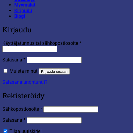
Myymälät
Kirjaudu
Blogi
Kirjaudu
Vaaditaan
Käyttäjätunnus tai sähköpostiosoite
*
Vaaditaan
Salasana
*
Muista minut
Kirjaudu sisään
Salasana unohtunut?
Rekisteröidy
Vaaditaan
Sähköpostiosoite
*
Vaaditaan
Salasana
*
Tilaa uutiskirje!