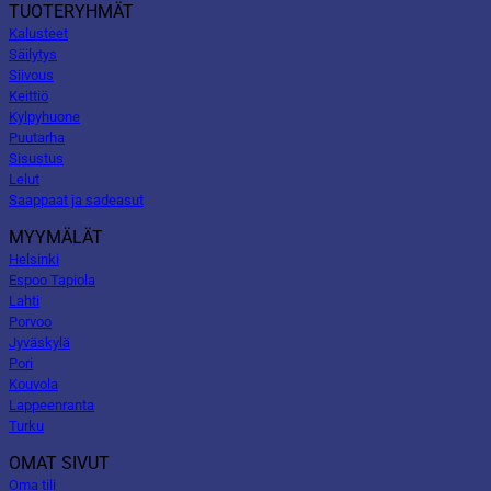
TUOTERYHMÄT
Kalusteet
Säilytys
Siivous
Keittiö
Kylpyhuone
Puutarha
Sisustus
Lelut
Saappaat ja sadeasut
MYYMÄLÄT
Helsinki
Espoo Tapiola
Lahti
Porvoo
Jyväskylä
Pori
Kouvola
Lappeenranta
Turku
OMAT SIVUT
Oma tili