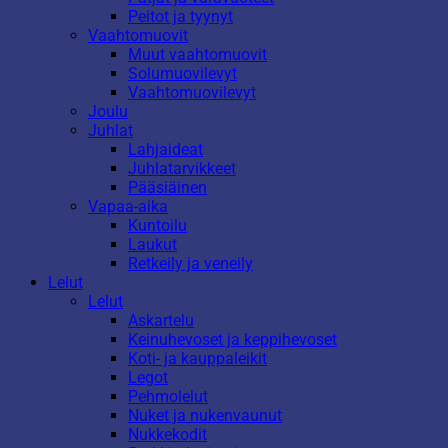
Peitot ja tyynyt
Vaahtomuovit
Muut vaahtomuovit
Solumuovilevyt
Vaahtomuovilevyt
Joulu
Juhlat
Lahjaideat
Juhlatarvikkeet
Pääsiäinen
Vapaa-aika
Kuntoilu
Laukut
Retkeily ja veneily
Lelut
Lelut
Askartelu
Keinuhevoset ja keppihevoset
Koti- ja kauppaleikit
Legot
Pehmolelut
Nuket ja nukenvaunut
Nukkekodit