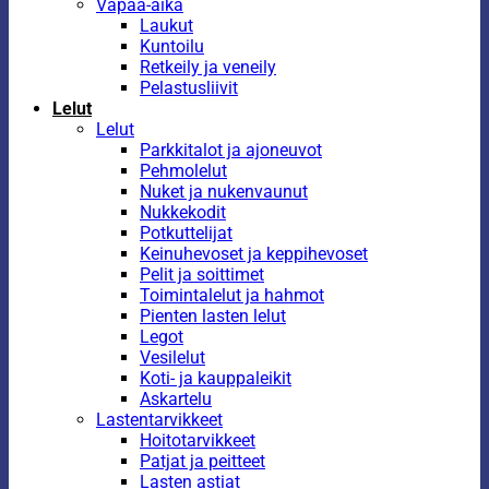
Vapaa-aika
Laukut
Kuntoilu
Retkeily ja veneily
Pelastusliivit
Lelut
Lelut
Parkkitalot ja ajoneuvot
Pehmolelut
Nuket ja nukenvaunut
Nukkekodit
Potkuttelijat
Keinuhevoset ja keppihevoset
Pelit ja soittimet
Toimintalelut ja hahmot
Pienten lasten lelut
Legot
Vesilelut
Koti- ja kauppaleikit
Askartelu
Lastentarvikkeet
Hoitotarvikkeet
Patjat ja peitteet
Lasten astiat