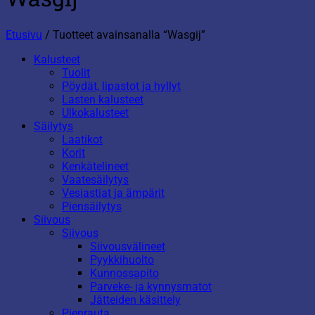
Etusivu
/
Tuotteet avainsanalla “Wasgij”
Kalusteet
Tuolit
Pöydät, lipastot ja hyllyt
Lasten kalusteet
Ulkokalusteet
Säilytys
Laatikot
Korit
Kenkätelineet
Vaatesäilytys
Vesiastiat ja ämpärit
Piensäilytys
Siivous
Siivous
Siivousvälineet
Pyykkihuolto
Kunnossapito
Parveke- ja kynnysmatot
Jätteiden käsittely
Pienrauta