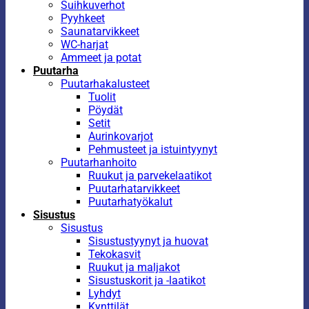
Suihkuverhot
Pyyhkeet
Saunatarvikkeet
WC-harjat
Ammeet ja potat
Puutarha
Puutarhakalusteet
Tuolit
Pöydät
Setit
Aurinkovarjot
Pehmusteet ja istuintyynyt
Puutarhanhoito
Ruukut ja parvekelaatikot
Puutarhatarvikkeet
Puutarhatyökalut
Sisustus
Sisustus
Sisustustyynyt ja huovat
Tekokasvit
Ruukut ja maljakot
Sisustuskorit ja -laatikot
Lyhdyt
Kynttilät