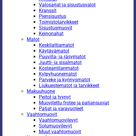
Valosarjat ja sisustusvalot
Kranssit
Piensisustus
Toimistotarvikkeet
Sisustusmuovit
Keinonahat
Matot
Keskilattiamatot
Käytävämatot
Puuvilla- ja räsymatot
Juutti- ja sisalmatot
Kosteantilanmatot
Kylpyhuonematot
Parveke ja kynnysmatot
Liukuestematot ja tarvikkeet
Makuuhuone
Peitot ja tyynyt
Muovitettu frotee ja patjansuojat
Patjat ja varavuoteet
Vaahtomuovit
Vaahtomuovilevyt
Solumuovilevyt
Muut vaahtomuovit