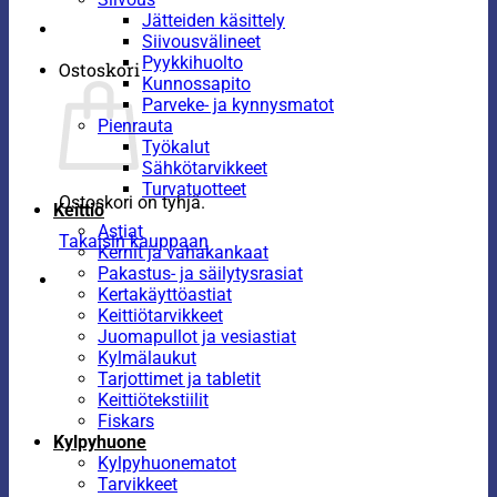
Jätteiden käsittely
Siivousvälineet
Pyykkihuolto
Ostoskori
Kunnossapito
Parveke- ja kynnysmatot
Pienrauta
Työkalut
Sähkötarvikkeet
Turvatuotteet
Ostoskori on tyhjä.
Keittiö
Astiat
Takaisin kauppaan
Kernit ja vahakankaat
Pakastus- ja säilytysrasiat
Kertakäyttöastiat
Keittiötarvikkeet
Juomapullot ja vesiastiat
Kylmälaukut
Tarjottimet ja tabletit
Keittiötekstiilit
Fiskars
Kylpyhuone
Kylpyhuonematot
Tarvikkeet