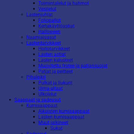
Toimintalelut ja hahmot
Vesilelut
Lastenjuhlat
Foliopallot
Kertakäyttöastiat
Halloween
Naamiaisasut
Lastentarvikkeet
Hoitotarvikkeet
Lasten astiat
Lasten kalusteet
Muovitettu frotee ja patjansuojat
Patjat ja peitteet
Pihaleikit
Pulkat ja liukurit
Uima-altaat
Ulkolelut
Saappaat ja sadeasut
Kumisaappaat
Aikuisten kumisaappaat
Lasten kumisaappaat
Muut jalkineet
Sukat
Sadeasut