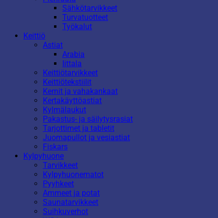
Sähkötarvikkeet
Turvatuotteet
Työkalut
Keittiö
Astiat
Arabia
Iittala
Keittiötarvikkeet
Keittiötekstiilit
Kernit ja vahakankaat
Kertakäyttöastiat
Kylmälaukut
Pakastus- ja säilytysrasiat
Tarjottimet ja tabletit
Juomapullot ja vesiastiat
Fiskars
Kylpyhuone
Tarvikkeet
Kylpyhuonematot
Pyyhkeet
Ammeet ja potat
Saunatarvikkeet
Suihkuverhot