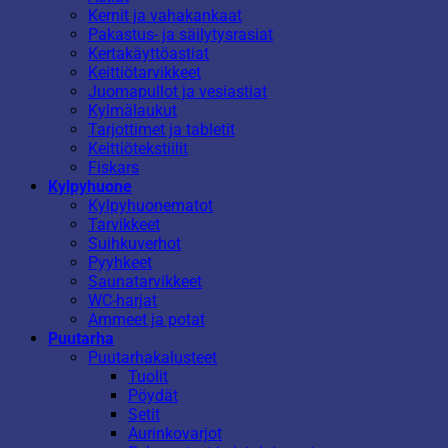
Kernit ja vahakankaat
Pakastus- ja säilytysrasiat
Kertakäyttöastiat
Keittiötarvikkeet
Juomapullot ja vesiastiat
Kylmälaukut
Tarjottimet ja tabletit
Keittiötekstiilit
Fiskars
Kylpyhuone
Kylpyhuonematot
Tarvikkeet
Suihkuverhot
Pyyhkeet
Saunatarvikkeet
WC-harjat
Ammeet ja potat
Puutarha
Puutarhakalusteet
Tuolit
Pöydät
Setit
Aurinkovarjot