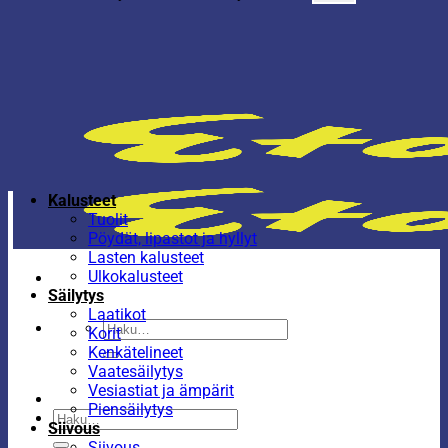
Kalusteet
Tuolit
Pöydät, lipastot ja hyllyt
Lasten kalusteet
Ulkokalusteet
Säilytys
Laatikot
Etsi:
Korit
Kenkätelineet
Vaatesäilytys
Vesiastiat ja ämpärit
Piensäilytys
Etsi:
Siivous
Siivous