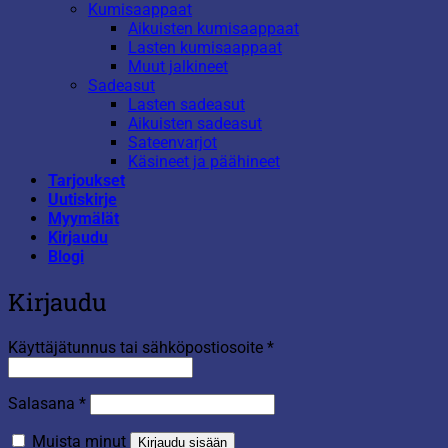
Kumisaappaat
Aikuisten kumisaappaat
Lasten kumisaappaat
Muut jalkineet
Sadeasut
Lasten sadeasut
Aikuisten sadeasut
Sateenvarjot
Käsineet ja päähineet
Tarjoukset
Uutiskirje
Myymälät
Kirjaudu
Blogi
Kirjaudu
Vaaditaan
Käyttäjätunnus tai sähköpostiosoite
*
Vaaditaan
Salasana
*
Muista minut
Kirjaudu sisään