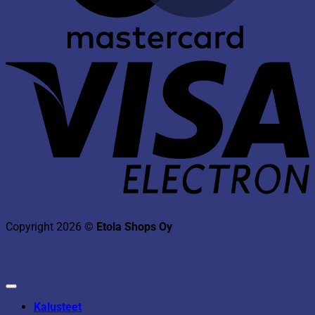
V
E
Copyright 2026 ©
Etola Shops Oy
Kalusteet