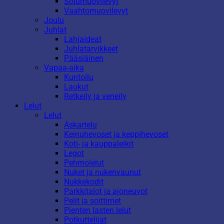
Solumuovilevyt
Vaahtomuovilevyt
Joulu
Juhlat
Lahjaideat
Juhlatarvikkeet
Pääsiäinen
Vapaa-aika
Kuntoilu
Laukut
Retkeily ja veneily
Lelut
Lelut
Askartelu
Keinuhevoset ja keppihevoset
Koti- ja kauppaleikit
Legot
Pehmolelut
Nuket ja nukenvaunut
Nukkekodit
Parkkitalot ja ajoneuvot
Pelit ja soittimet
Pienten lasten lelut
Potkuttelijat