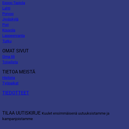
Espoo Tapiola
Lahti
Porvoo
Jyväskylä
Pori
Kouvola
Lappeenranta
Turku
OMAT SIVUT
Oma tili
Toivelista
TIETOA MEISTÄ
Historia
Työpaikat
TIEDOTTEET
TILAA UUTISKIRJE
Kuulet ensimmäisenä uutuuksistamme ja
kampanjoistamme