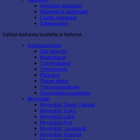
Aikuisten sadeasut
Käsineet ja päähineet
Lasten sadeasut
Sateenvarjot
Valitun kaltaisia tuotteita ei löytynyt.
Asiakaspalvelu
Ota yhteyttä
Maksutavat
Toimitustavat
Yritysmyynti
Palautus
Yleiset ehdot
Tietosuojaseloste
Saavutettavuusseloste
Myymälät
Myymälät Espoo Tapiola
Myymälät Turku
Myymälät Lahti
Myymälät Pori
Myymälät Jyväskylä
Myymälät Kouvola