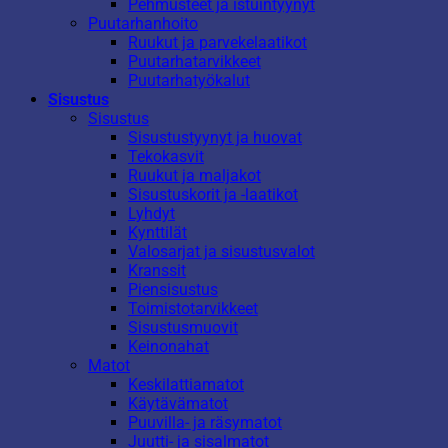
Pehmusteet ja istuintyynyt
Puutarhanhoito
Ruukut ja parvekelaatikot
Puutarhatarvikkeet
Puutarhatyökalut
Sisustus
Sisustus
Sisustustyynyt ja huovat
Tekokasvit
Ruukut ja maljakot
Sisustuskorit ja -laatikot
Lyhdyt
Kynttilät
Valosarjat ja sisustusvalot
Kranssit
Piensisustus
Toimistotarvikkeet
Sisustusmuovit
Keinonahat
Matot
Keskilattiamatot
Käytävämatot
Puuvilla- ja räsymatot
Juutti- ja sisalmatot