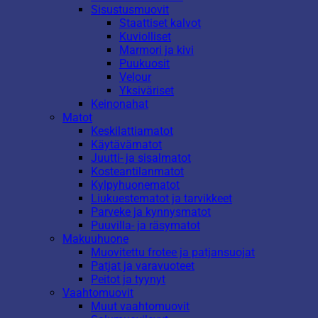
Sisustusmuovit
Staattiset kalvot
Kuviolliset
Marmori ja kivi
Puukuosit
Velour
Yksiväriset
Keinonahat
Matot
Keskilattiamatot
Käytävämatot
Juutti- ja sisalmatot
Kosteantilanmatot
Kylpyhuonematot
Liukuestematot ja tarvikkeet
Parveke ja kynnysmatot
Puuvilla- ja räsymatot
Makuuhuone
Muovitettu frotee ja patjansuojat
Patjat ja varavuoteet
Peitot ja tyynyt
Vaahtomuovit
Muut vaahtomuovit