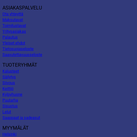
ASIAKASPALVELU
Ota yhteyttä
Maksutavat
Toimitustavat
Yritysasiakas
Palautus
Yleiset ehdot
Tietosuojaseloste
Saavutettavuusseloste
TUOTERYHMÄT
Kalusteet
Säilytys
Siivous
Keittiö
Kylpyhuone
Puutarha
Sisustus
Lelut
Saappaat ja sadeasut
MYYMÄLÄT
Helsinki