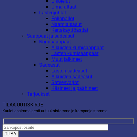
Ulkolelut
Uima-altaat
Lastenjuhlat
Foliopallot
Naamiaisasut
Kertakäyttöastiat
Saappaat ja sadeasut
Kumisaappaat
Aikuisten kumisaappaat
Lasten kumisaappaat
Muut jalkineet
Sadeasut
Lasten sadeasut
Aikuisten sadeasut
Sateenvarjot
Käsineet ja päähineet
Tarjoukset
TILAA UUTISKIRJE
Kuulet ensimmäisenä uutuuksistamme ja kampanjoistamme