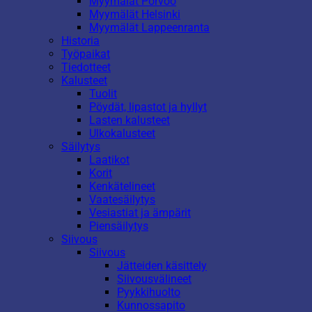
Myymälät Porvoo
Myymälät Helsinki
Myymälät Lappeenranta
Historia
Työpaikat
Tiedotteet
Kalusteet
Tuolit
Pöydät, lipastot ja hyllyt
Lasten kalusteet
Ulkokalusteet
Säilytys
Laatikot
Korit
Kenkätelineet
Vaatesäilytys
Vesiastiat ja ämpärit
Piensäilytys
Siivous
Siivous
Jätteiden käsittely
Siivousvälineet
Pyykkihuolto
Kunnossapito