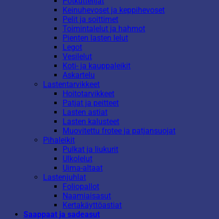
Potkuttelijat
Keinuhevoset ja keppihevoset
Pelit ja soittimet
Toimintalelut ja hahmot
Pienten lasten lelut
Legot
Vesilelut
Koti- ja kauppaleikit
Askartelu
Lastentarvikkeet
Hoitotarvikkeet
Patjat ja peitteet
Lasten astiat
Lasten kalusteet
Muovitettu frotee ja patjansuojat
Pihaleikit
Pulkat ja liukurit
Ulkolelut
Uima-altaat
Lastenjuhlat
Foliopallot
Naamiaisasut
Kertakäyttöastiat
Saappaat ja sadeasut