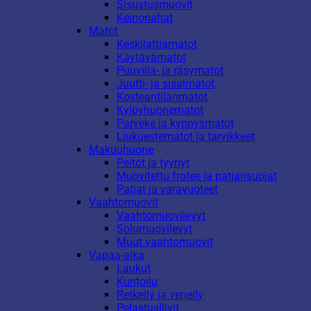
Sisustusmuovit
Keinonahat
Matot
Keskilattiamatot
Käytävämatot
Puuvilla- ja räsymatot
Juutti- ja sisalmatot
Kosteantilanmatot
Kylpyhuonematot
Parveke ja kynnysmatot
Liukuestematot ja tarvikkeet
Makuuhuone
Peitot ja tyynyt
Muovitettu frotee ja patjansuojat
Patjat ja varavuoteet
Vaahtomuovit
Vaahtomuovilevyt
Solumuovilevyt
Muut vaahtomuovit
Vapaa-aika
Laukut
Kuntoilu
Retkeily ja veneily
Pelastusliivit