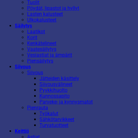
Tuolit
Pöydät, lipastot ja hyllyt
Lasten kalusteet
Ulkokalusteet
Säilytys
Laatikot
Korit
Kenkätelineet
Vaatesäilytys
Vesiastiat ja ämpärit
Piensäilytys
Siivous
Siivous
Jätteiden käsittely
Siivousvälineet
Pyykkihuolto
Kunnossapito
Parveke- ja kynnysmatot
Pienrauta
Työkalut
Sähkötarvikkeet
Turvatuotteet
Keittiö
Astiat