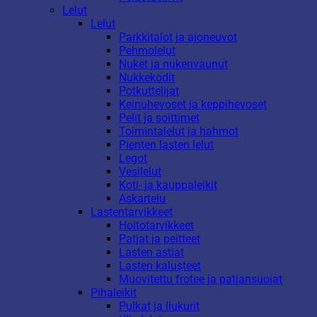
Lelut
Lelut
Parkkitalot ja ajoneuvot
Pehmolelut
Nuket ja nukenvaunut
Nukkekodit
Potkuttelijat
Keinuhevoset ja keppihevoset
Pelit ja soittimet
Toimintalelut ja hahmot
Pienten lasten lelut
Legot
Vesilelut
Koti- ja kauppaleikit
Askartelu
Lastentarvikkeet
Hoitotarvikkeet
Patjat ja peitteet
Lasten astiat
Lasten kalusteet
Muovitettu frotee ja patjansuojat
Pihaleikit
Pulkat ja liukurit