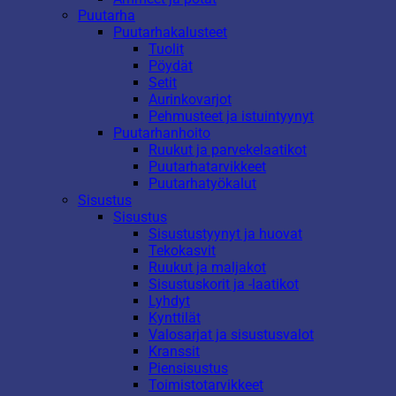
Puutarha
Puutarhakalusteet
Tuolit
Pöydät
Setit
Aurinkovarjot
Pehmusteet ja istuintyynyt
Puutarhanhoito
Ruukut ja parvekelaatikot
Puutarhatarvikkeet
Puutarhatyökalut
Sisustus
Sisustus
Sisustustyynyt ja huovat
Tekokasvit
Ruukut ja maljakot
Sisustuskorit ja -laatikot
Lyhdyt
Kynttilät
Valosarjat ja sisustusvalot
Kranssit
Piensisustus
Toimistotarvikkeet