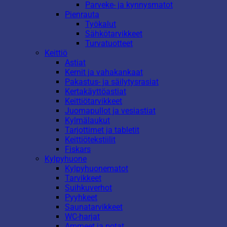
Parveke- ja kynnysmatot
Pienrauta
Työkalut
Sähkötarvikkeet
Turvatuotteet
Keittiö
Astiat
Kernit ja vahakankaat
Pakastus- ja säilytysrasiat
Kertakäyttöastiat
Keittiötarvikkeet
Juomapullot ja vesiastiat
Kylmälaukut
Tarjottimet ja tabletit
Keittiötekstiilit
Fiskars
Kylpyhuone
Kylpyhuonematot
Tarvikkeet
Suihkuverhot
Pyyhkeet
Saunatarvikkeet
WC-harjat
Ammeet ja potat