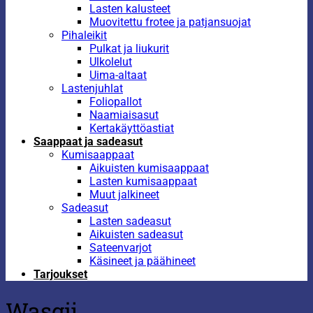
Lasten kalusteet
Muovitettu frotee ja patjansuojat
Pihaleikit
Pulkat ja liukurit
Ulkolelut
Uima-altaat
Lastenjuhlat
Foliopallot
Naamiaisasut
Kertakäyttöastiat
Saappaat ja sadeasut
Kumisaappaat
Aikuisten kumisaappaat
Lasten kumisaappaat
Muut jalkineet
Sadeasut
Lasten sadeasut
Aikuisten sadeasut
Sateenvarjot
Käsineet ja päähineet
Tarjoukset
Wasgij