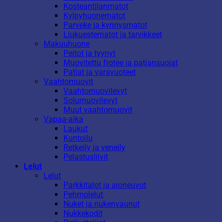
Kosteantilanmatot
Kylpyhuonematot
Parveke ja kynnysmatot
Liukuestematot ja tarvikkeet
Makuuhuone
Peitot ja tyynyt
Muovitettu frotee ja patjansuojat
Patjat ja varavuoteet
Vaahtomuovit
Vaahtomuovilevyt
Solumuovilevyt
Muut vaahtomuovit
Vapaa-aika
Laukut
Kuntoilu
Retkeily ja veneily
Pelastusliivit
Lelut
Lelut
Parkkitalot ja ajoneuvot
Pehmolelut
Nuket ja nukenvaunut
Nukkekodit