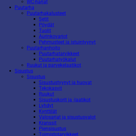
WC-harjat
Puutarha
Puutarhakalusteet
Setit
Pöydät
Tuolit
Aurinkovarjot
Pehmusteet ja istuintyynyt
Puutarhanhoito
Puutarhatarvikkeet
Puutarhatyökalut
Ruukut ja parvekelaatikot
Sisustus
Sisustus
Sisustustyynyt ja huovat
Tekokasvit
Ruukut
Sisustuskorit ja -laatikot
Lyhdyt
Kynttilät
Valosarjat ja sisustusvalot
Kranssit
Piensisustus
Toimistotarvikkeet