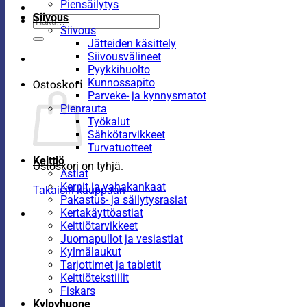
Piensäilytys
Siivous
Etsi:
Siivous
Jätteiden käsittely
Siivousvälineet
Pyykkihuolto
Kunnossapito
Ostoskori
Parveke- ja kynnysmatot
Pienrauta
Työkalut
Sähkötarvikkeet
Turvatuotteet
Keittiö
Ostoskori on tyhjä.
Astiat
Kernit ja vahakankaat
Takaisin kauppaan
Pakastus- ja säilytysrasiat
Kertakäyttöastiat
Keittiötarvikkeet
Juomapullot ja vesiastiat
Kylmälaukut
Tarjottimet ja tabletit
Keittiötekstiilit
Fiskars
Kylpyhuone