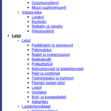
Solumuovilevyt
Muut vaahtomuovit
Vapaa-aika
Laukut
Kuntoilu
Retkeily ja veneily
Pelastusliivit
Lelut
Lelut
Parkkitalot ja ajoneuvot
Pehmolelut
Nuket ja nukenvaunut
Nukkekodit
Potkuttelijat
Keinuhevoset ja keppihevoset
Pelit ja soittimet
Toimintalelut ja hahmot
Pienten lasten lelut
Legot
Vesilelut
Koti- ja kauppaleikit
Askartelu
Lastentarvikkeet