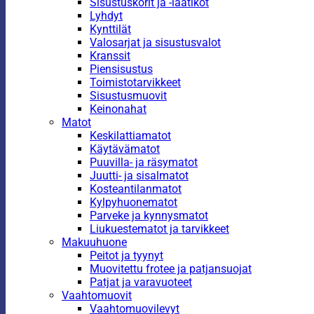
Sisustuskorit ja -laatikot
Lyhdyt
Kynttilät
Valosarjat ja sisustusvalot
Kranssit
Piensisustus
Toimistotarvikkeet
Sisustusmuovit
Keinonahat
Matot
Keskilattiamatot
Käytävämatot
Puuvilla- ja räsymatot
Juutti- ja sisalmatot
Kosteantilanmatot
Kylpyhuonematot
Parveke ja kynnysmatot
Liukuestematot ja tarvikkeet
Makuuhuone
Peitot ja tyynyt
Muovitettu frotee ja patjansuojat
Patjat ja varavuoteet
Vaahtomuovit
Vaahtomuovilevyt