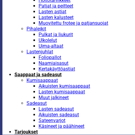
Hoitotarvikkeet
Patjat ja peitteet
Lasten astiat
Lasten kalusteet
Muovitettu frotee ja patjansuojat
Pihaleikit
Pulkat ja liukurit
Ulkolelut
Uima-altaat
Lastenjuhlat
Foliopallot
Naamiaisasut
Kertakäyttöastiat
Saappaat ja sadeasut
Kumisaappaat
Aikuisten kumisaappaat
Lasten kumisaappaat
Muut jalkineet
Sadeasut
Lasten sadeasut
Aikuisten sadeasut
Sateenvarjot
Käsineet ja päähineet
Tarjoukset