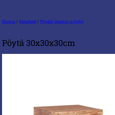
Etusivu
/
Kalusteet
/
Pöydät, lipastot ja hyllyt
Pöytä 30x30x30cm