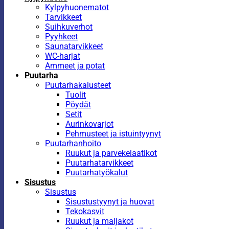
Kylpyhuonematot
Tarvikkeet
Suihkuverhot
Pyyhkeet
Saunatarvikkeet
WC-harjat
Ammeet ja potat
Puutarha
Puutarhakalusteet
Tuolit
Pöydät
Setit
Aurinkovarjot
Pehmusteet ja istuintyynyt
Puutarhanhoito
Ruukut ja parvekelaatikot
Puutarhatarvikkeet
Puutarhatyökalut
Sisustus
Sisustus
Sisustustyynyt ja huovat
Tekokasvit
Ruukut ja maljakot