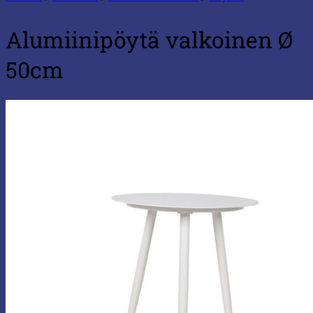
Alumiinipöytä valkoinen Ø
50cm