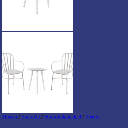
Etusivu
/
Puutarha
/
Puutarhakalusteet
/
Pöydät