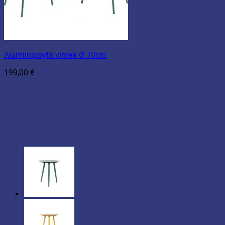
Alumiinipöytä vihreä Ø 70cm
199,00
€