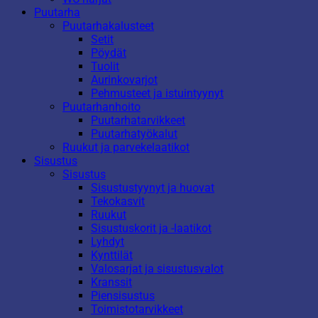
Puutarha
Puutarhakalusteet
Setit
Pöydät
Tuolit
Aurinkovarjot
Pehmusteet ja istuintyynyt
Puutarhanhoito
Puutarhatarvikkeet
Puutarhatyökalut
Ruukut ja parvekelaatikot
Sisustus
Sisustus
Sisustustyynyt ja huovat
Tekokasvit
Ruukut
Sisustuskorit ja -laatikot
Lyhdyt
Kynttilät
Valosarjat ja sisustusvalot
Kranssit
Piensisustus
Toimistotarvikkeet