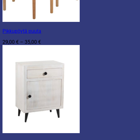
Pikkupöytä puuta
Hintaluokka:
29,00
€
–
35,00
€
29,00 €
-
35,00 €