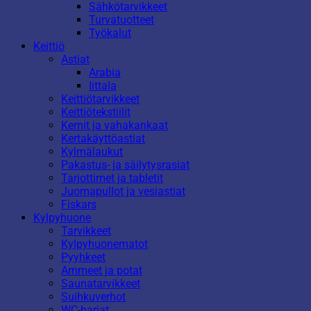
Sähkötarvikkeet
Turvatuotteet
Työkalut
Keittiö
Astiat
Arabia
Iittala
Keittiötarvikkeet
Keittiötekstiilit
Kernit ja vahakankaat
Kertakäyttöastiat
Kylmälaukut
Pakastus- ja säilytysrasiat
Tarjottimet ja tabletit
Juomapullot ja vesiastiat
Fiskars
Kylpyhuone
Tarvikkeet
Kylpyhuonematot
Pyyhkeet
Ammeet ja potat
Saunatarvikkeet
Suihkuverhot
WC-harjat