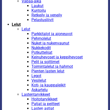
Vapaa-aika
Laukut
Kuntoilu
Retkeily ja veneily
Pelastusliivit
Lelut
Lelut
Parkkitalot ja ajoneuvot
Pehmolelut
Nuket ja nukenvaunut
Nukkekodit
Potkuttelijat
Keinuhevoset ja keppihevoset
Pelit ja soittimet
Toimintalelut ja hahmot
Pienten lasten lelut
Legot
Vesilelut
Koti- ja kauppaleikit
Askartelu
Lastentarvikkeet
Hoitotarvikkeet
Patjat ja peitteet
Lasten astiat