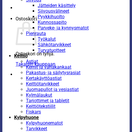
Jätteiden käsittely
Siivousvälineet
Pyykkihuolto
Ostoskori
Kunnossapito
Parveke- ja kynnysmatot
Pienrauta
Työkalut
Sähkötarvikkeet
Turvatuotteet
Ostoskori on tyhjä.
Keittiö
Astiat
Takaisin kauppaan
Kernit ja vahakankaat
Pakastus- ja säilytysrasiat
Kertakäyttöastiat
Keittiötarvikkeet
Juomapullot ja vesiastiat
Kylmälaukut
Tarjottimet ja tabletit
Keittiötekstiilit
Fiskars
Kylpyhuone
Kylpyhuonematot
Tarvikkeet