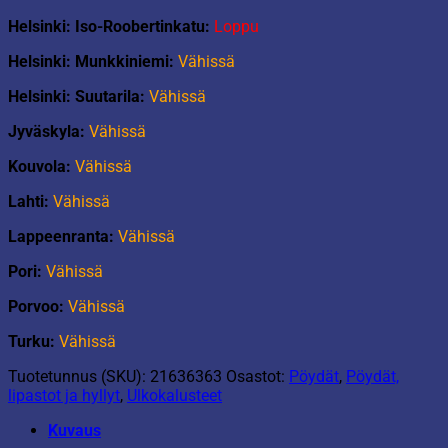
Helsinki: Iso-Roobertinkatu:
Loppu
Helsinki: Munkkiniemi:
Vähissä
Helsinki: Suutarila:
Vähissä
Jyväskyla:
Vähissä
Kouvola:
Vähissä
Lahti:
Vähissä
Lappeenranta:
Vähissä
Pori:
Vähissä
Porvoo:
Vähissä
Turku:
Vähissä
Tuotetunnus (SKU):
21636363
Osastot:
Pöydät
,
Pöydät,
lipastot ja hyllyt
,
Ulkokalusteet
Kuvaus