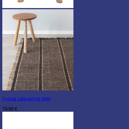
Pyöreä pikkupöytä tiikki
79,90
€