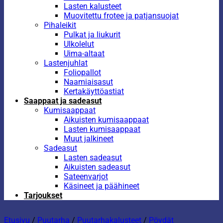
Lasten kalusteet
Muovitettu frotee ja patjansuojat
Pihaleikit
Pulkat ja liukurit
Ulkolelut
Uima-altaat
Lastenjuhlat
Foliopallot
Naamiaisasut
Kertakäyttöastiat
Saappaat ja sadeasut
Kumisaappaat
Aikuisten kumisaappaat
Lasten kumisaappaat
Muut jalkineet
Sadeasut
Lasten sadeasut
Aikuisten sadeasut
Sateenvarjot
Käsineet ja päähineet
Tarjoukset
Etusivu
/
Puutarha
/
Puutarhakalusteet
/
Pöydät