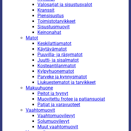
Valosarjat ja sisustusvalot
Kranssit
Piensisustus
Toimistotarvikkeet
Sisustusmuovit
Keinonahat
Matot
Keskilattiamatot
Käytävämatot
Puuvilla- ja räsymatot
Juutti- ja sisalmatot
Kosteantilanmatot
Kylpyhuonematot
Parveke ja kynnysmatot
Liukuestematot ja tarvikkeet
Makuuhuone
Peitot ja tyynyt
Muovitettu frotee ja patjansuojat
Patjat ja varavuoteet
Vaahtomuovit
Vaahtomuovilevyt
Solumuovilevyt
Muut vaahtomuovit