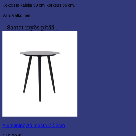
Koko: Halkaisija 50 cm, korkeus 56 cm.
Väri: Valkoinen
Saatat myös pitää...
Alumiinipöytä musta Ø 50cm