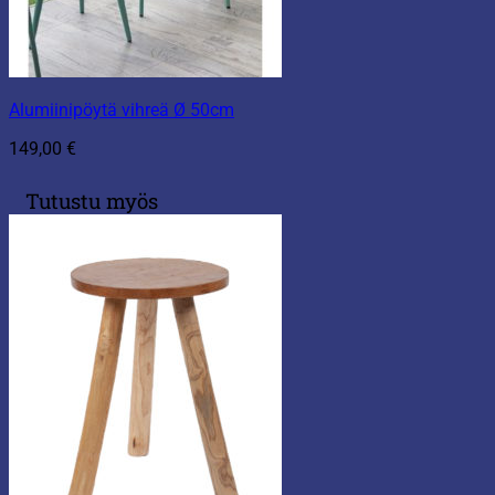
Alumiinipöytä vihreä Ø 50cm
149,00
€
Tutustu myös