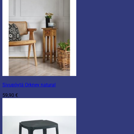
Sivupöytä Orkney natural
59,90
€