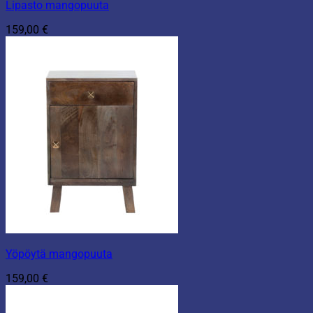
Lipasto mangopuuta
159,00
€
Yöpöytä mangopuuta
159,00
€