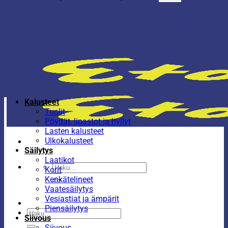
Kalusteet
Tuolit
Pöydät, lipastot ja hyllyt
Lasten kalusteet
Ulkokalusteet
Säilytys
Laatikot
Etsi:
Korit
Kenkätelineet
Vaatesäilytys
Vesiastiat ja ämpärit
Piensäilytys
Etsi:
Siivous
Siivous