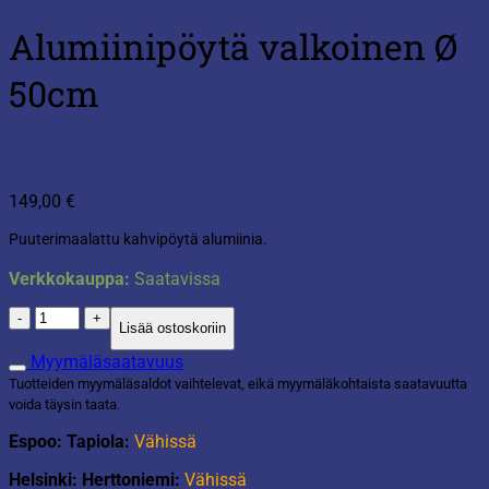
Alumiinipöytä valkoinen Ø
50cm
149,00
€
Puuterimaalattu kahvipöytä alumiinia.
Verkkokauppa:
Saatavissa
Alumiinipöytä
Lisää ostoskoriin
valkoinen
Ø
Myymäläsaatavuus
50cm
Tuotteiden myymäläsaldot vaihtelevat, eikä myymäläkohtaista saatavuutta
määrä
voida täysin taata.
Espoo: Tapiola:
Vähissä
Helsinki: Herttoniemi:
Vähissä