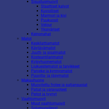
Sisustusmuovit
Staattiset kalvot
Kuviolliset
Marmori ja kivi
Puukuosit
Velour
Yksiväriset
Keinonahat
Matot
Keskilattiamatot
Käytävämatot
Juutti- ja sisalmatot
Kosteantilanmatot
Kylpyhuonematot
Liukuestematot ja tarvikkeet
Parveke ja kynnysmatot
Puuvilla- ja räsymatot
Makuuhuone
Muovitettu frotee ja patjansuojat
Patjat ja varavuoteet
Peitot ja tyynyt
Vaahtomuovit
Muut vaahtomuovit
Solumuovilevyt