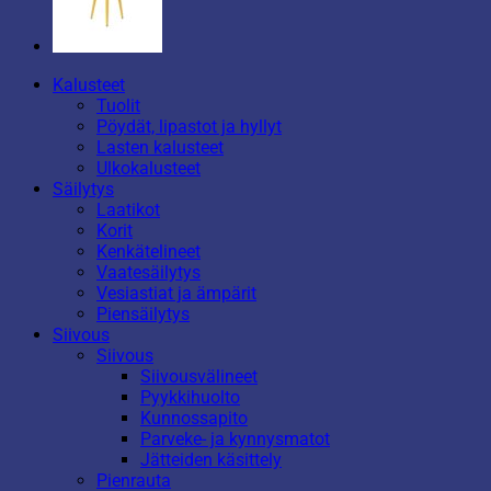
Kalusteet
Tuolit
Pöydät, lipastot ja hyllyt
Lasten kalusteet
Ulkokalusteet
Säilytys
Laatikot
Korit
Kenkätelineet
Vaatesäilytys
Vesiastiat ja ämpärit
Piensäilytys
Siivous
Siivous
Siivousvälineet
Pyykkihuolto
Kunnossapito
Parveke- ja kynnysmatot
Jätteiden käsittely
Pienrauta