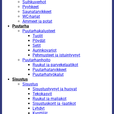
Suihkuverhot
Pyyhkeet
Saunatarvikkeet
WC-harjat
Ammeet ja potat
Puutarha
Puutarhakalusteet
Tuolit
Pöydät
Setit
Aurinkovarjot
Pehmusteet ja istuintyynyt
Puutarhanhoito
Ruukut ja parvekelaatikot
Puutarhatarvikkeet
Puutarhatyökalut
Sisustus
Sisustus
Sisustustyynyt ja huovat
Tekokasvit
Ruukut ja maljakot
Sisustuskorit ja -laatikot
Lyhdyt
Kynttilät