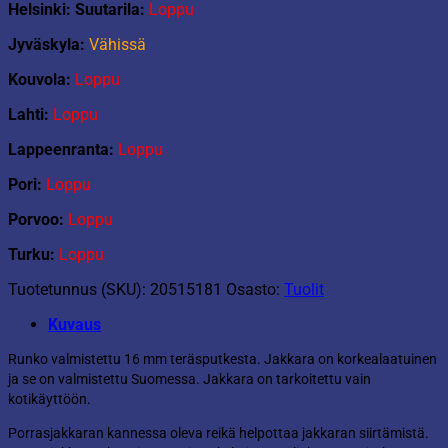
Helsinki: Suutarila:
Loppu
Jyväskyla:
Vähissä
Kouvola:
Loppu
Lahti:
Loppu
Lappeenranta:
Loppu
Pori:
Loppu
Porvoo:
Loppu
Turku:
Loppu
Tuotetunnus (SKU):
20515181
Osasto:
Tuolit
Kuvaus
Runko valmistettu 16 mm teräsputkesta. Jakkara on korkealaatuinen
ja se on valmistettu Suomessa. Jakkara on tarkoitettu vain
kotikäyttöön.
Porrasjakkaran kannessa oleva reikä helpottaa jakkaran siirtämistä.