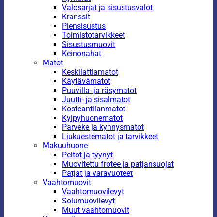
Valosarjat ja sisustusvalot
Kranssit
Piensisustus
Toimistotarvikkeet
Sisustusmuovit
Keinonahat
Matot
Keskilattiamatot
Käytävämatot
Puuvilla- ja räsymatot
Juutti- ja sisalmatot
Kosteantilanmatot
Kylpyhuonematot
Parveke ja kynnysmatot
Liukuestematot ja tarvikkeet
Makuuhuone
Peitot ja tyynyt
Muovitettu frotee ja patjansuojat
Patjat ja varavuoteet
Vaahtomuovit
Vaahtomuovilevyt
Solumuovilevyt
Muut vaahtomuovit