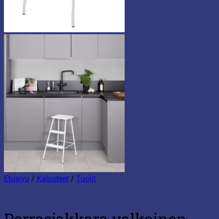
Etusivu
/
Kalusteet
/
Tuolit
Porrasjakkara valkoinen