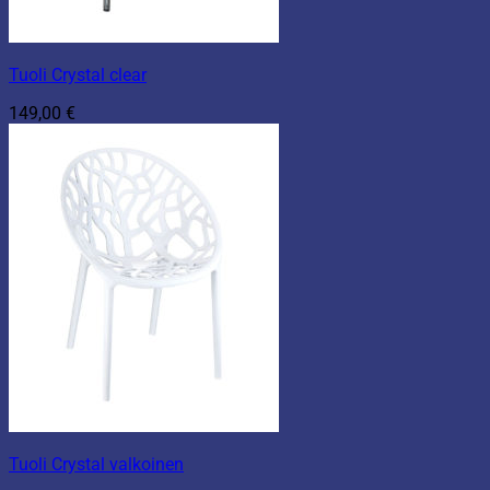
Tuoli Crystal clear
149,00
€
Tuoli Crystal valkoinen