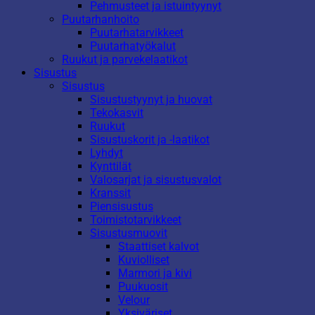
Pehmusteet ja istuintyynyt
Puutarhanhoito
Puutarhatarvikkeet
Puutarhatyökalut
Ruukut ja parvekelaatikot
Sisustus
Sisustus
Sisustustyynyt ja huovat
Tekokasvit
Ruukut
Sisustuskorit ja -laatikot
Lyhdyt
Kynttilät
Valosarjat ja sisustusvalot
Kranssit
Piensisustus
Toimistotarvikkeet
Sisustusmuovit
Staattiset kalvot
Kuviolliset
Marmori ja kivi
Puukuosit
Velour
Yksiväriset