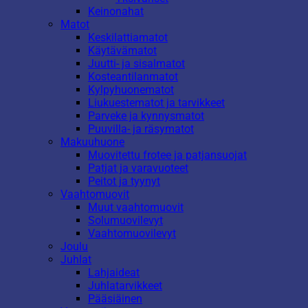
Keinonahat
Matot
Keskilattiamatot
Käytävämatot
Juutti- ja sisalmatot
Kosteantilanmatot
Kylpyhuonematot
Liukuestematot ja tarvikkeet
Parveke ja kynnysmatot
Puuvilla- ja räsymatot
Makuuhuone
Muovitettu frotee ja patjansuojat
Patjat ja varavuoteet
Peitot ja tyynyt
Vaahtomuovit
Muut vaahtomuovit
Solumuovilevyt
Vaahtomuovilevyt
Joulu
Juhlat
Lahjaideat
Juhlatarvikkeet
Pääsiäinen