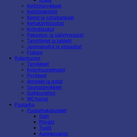
Iittala
Keittiötarvikkeet
Keittiötekstiilit
Kernit ja vahakankaat
Kertakäyttöastiat
Kylmälaukut
Pakastus- ja säilytysrasiat
Tarjottimet ja tabletit
Juomapullot ja vesiastiat
Fiskars
Kylpyhuone
Tarvikkeet
Kylpyhuonematot
Pyyhkeet
Ammeet ja potat
Saunatarvikkeet
Suihkuverhot
WC-harjat
Puutarha
Puutarhakalusteet
Setit
Pöydät
Tuolit
Aurinkovarjot