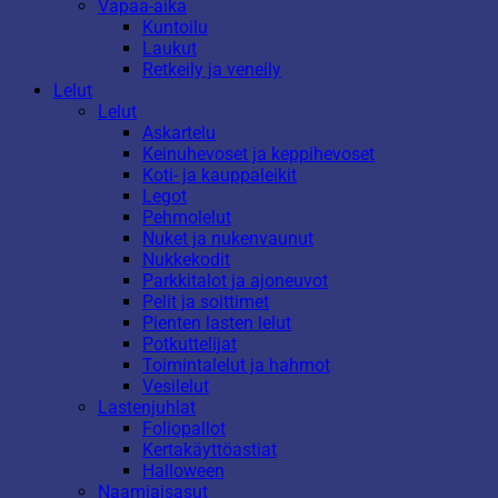
Vapaa-aika
Kuntoilu
Laukut
Retkeily ja veneily
Lelut
Lelut
Askartelu
Keinuhevoset ja keppihevoset
Koti- ja kauppaleikit
Legot
Pehmolelut
Nuket ja nukenvaunut
Nukkekodit
Parkkitalot ja ajoneuvot
Pelit ja soittimet
Pienten lasten lelut
Potkuttelijat
Toimintalelut ja hahmot
Vesilelut
Lastenjuhlat
Foliopallot
Kertakäyttöastiat
Halloween
Naamiaisasut