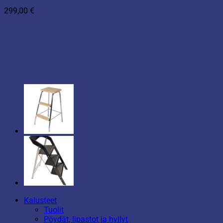
299,00
€
Kalusteet
Tuolit
Pöydät, lipastot ja hyllyt