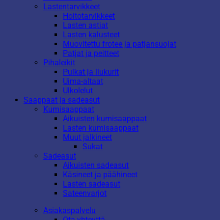
Lastentarvikkeet
Hoitotarvikkeet
Lasten astiat
Lasten kalusteet
Muovitettu frotee ja patjansuojat
Patjat ja peitteet
Pihaleikit
Pulkat ja liukurit
Uima-altaat
Ulkolelut
Saappaat ja sadeasut
Kumisaappaat
Aikuisten kumisaappaat
Lasten kumisaappaat
Muut jalkineet
Sukat
Sadeasut
Aikuisten sadeasut
Käsineet ja päähineet
Lasten sadeasut
Sateenvarjot
Asiakaspalvelu
Ota yhteyttä