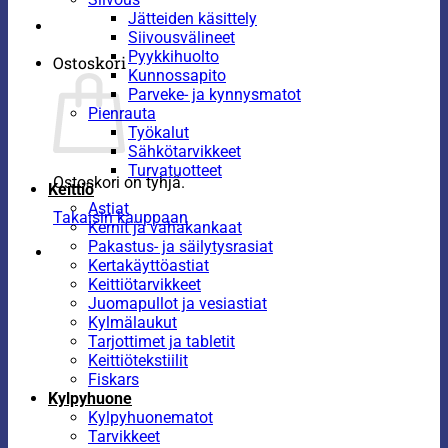
Jätteiden käsittely
Siivousvälineet
Pyykkihuolto
Ostoskori
Kunnossapito
Parveke- ja kynnysmatot
Pienrauta
Työkalut
Sähkötarvikkeet
Turvatuotteet
Ostoskori on tyhjä.
Keittiö
Astiat
Takaisin kauppaan
Kernit ja vahakankaat
Pakastus- ja säilytysrasiat
Kertakäyttöastiat
Keittiötarvikkeet
Juomapullot ja vesiastiat
Kylmälaukut
Tarjottimet ja tabletit
Keittiötekstiilit
Fiskars
Kylpyhuone
Kylpyhuonematot
Tarvikkeet