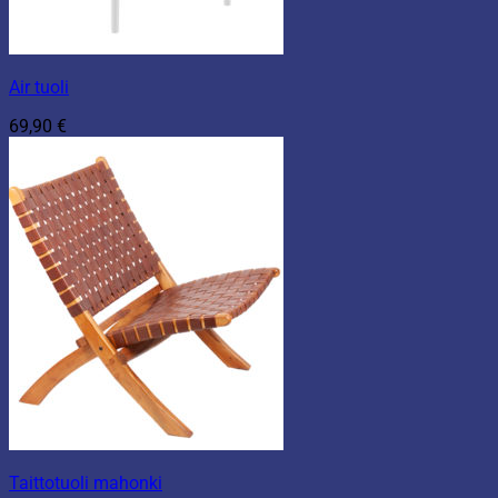
Air tuoli
69,90
€
Taittotuoli mahonki