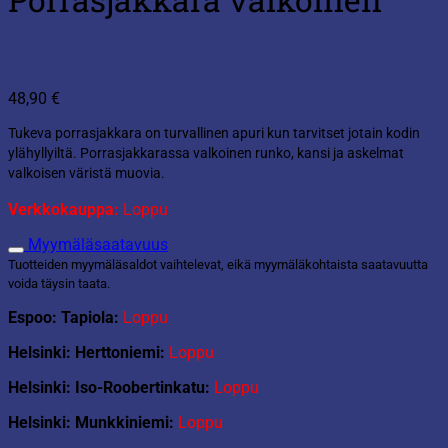
48,90
€
Tukeva porrasjakkara on turvallinen apuri kun tarvitset jotain kodin
ylähyllyiltä. Porrasjakkarassa valkoinen runko, kansi ja askelmat
valkoisen väristä muovia.
Verkkokauppa:
Loppu
Myymäläsaatavuus
Tuotteiden myymäläsaldot vaihtelevat, eikä myymäläkohtaista saatavuutta
voida täysin taata.
Espoo: Tapiola:
Loppu
Helsinki: Herttoniemi:
Loppu
Helsinki: Iso-Roobertinkatu:
Loppu
Helsinki: Munkkiniemi:
Loppu