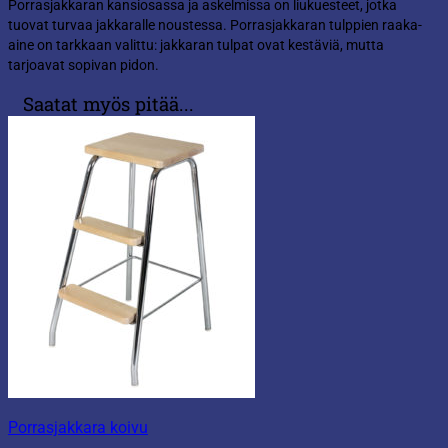
Porrasjakkaran kansiosassa ja askelmissa on liukuesteet, jotka
tuovat turvaa jakkaralle noustessa. Porrasjakkaran tulppien raaka-
aine on tarkkaan valittu: jakkaran tulpat ovat kestäviä, mutta
tarjoavat sopivan pidon.
Saatat myös pitää...
Porrasjakkara koivu