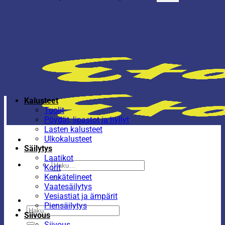
Kalusteet
Tuolit
Pöydät, lipastot ja hyllyt
Lasten kalusteet
Ulkokalusteet
Säilytys
Laatikot
Etsi:
Korit
Kenkätelineet
Vaatesäilytys
Vesiastiat ja ämpärit
Piensäilytys
Etsi:
Siivous
Siivous