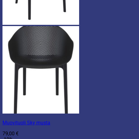
Muovituoli Sky musta
79,00
€