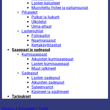
Lasten kalusteet
Muovitettu frotee ja patjansuojat
Pihaleikit
Pulkat ja liukurit
Ulkolelut
Uima-altaat
Lastenjuhlat
Foliopallot
Naamiaisasut
Kertakäyttöastiat
Saappaat ja sadeasut
Kumisaappaat
Aikuisten kumisaappaat
Lasten kumisaappaat
Muut jalkineet
Sadeasut
Lasten sadeasut
Aikuisten sadeasut
Sateenvarjot
Käsineet ja päähineet
Tarjoukset
Etusivu
/
Kalusteet
/
Tuolit