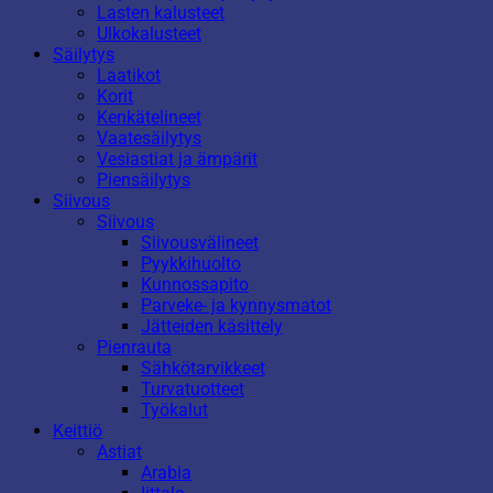
Lasten kalusteet
Ulkokalusteet
Säilytys
Laatikot
Korit
Kenkätelineet
Vaatesäilytys
Vesiastiat ja ämpärit
Piensäilytys
Siivous
Siivous
Siivousvälineet
Pyykkihuolto
Kunnossapito
Parveke- ja kynnysmatot
Jätteiden käsittely
Pienrauta
Sähkötarvikkeet
Turvatuotteet
Työkalut
Keittiö
Astiat
Arabia