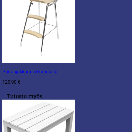
Porrasjakkara selkänojalla
120,90
€
Tutustu myös