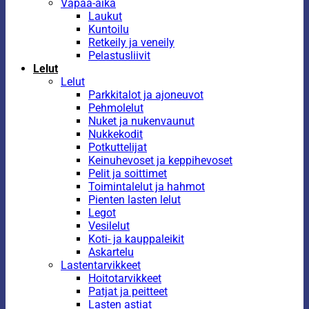
Vapaa-aika
Laukut
Kuntoilu
Retkeily ja veneily
Pelastusliivit
Lelut
Lelut
Parkkitalot ja ajoneuvot
Pehmolelut
Nuket ja nukenvaunut
Nukkekodit
Potkuttelijat
Keinuhevoset ja keppihevoset
Pelit ja soittimet
Toimintalelut ja hahmot
Pienten lasten lelut
Legot
Vesilelut
Koti- ja kauppaleikit
Askartelu
Lastentarvikkeet
Hoitotarvikkeet
Patjat ja peitteet
Lasten astiat