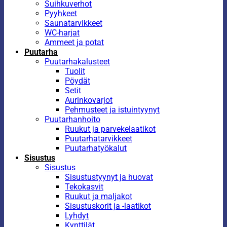
Suihkuverhot
Pyyhkeet
Saunatarvikkeet
WC-harjat
Ammeet ja potat
Puutarha
Puutarhakalusteet
Tuolit
Pöydät
Setit
Aurinkovarjot
Pehmusteet ja istuintyynyt
Puutarhanhoito
Ruukut ja parvekelaatikot
Puutarhatarvikkeet
Puutarhatyökalut
Sisustus
Sisustus
Sisustustyynyt ja huovat
Tekokasvit
Ruukut ja maljakot
Sisustuskorit ja -laatikot
Lyhdyt
Kynttilät