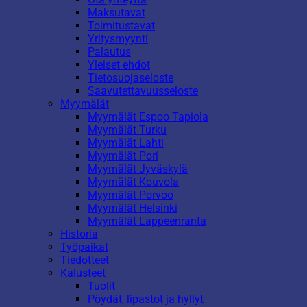
Maksutavat
Toimitustavat
Yritysmyynti
Palautus
Yleiset ehdot
Tietosuojaseloste
Saavutettavuusseloste
Myymälät
Myymälät Espoo Tapiola
Myymälät Turku
Myymälät Lahti
Myymälät Pori
Myymälät Jyväskylä
Myymälät Kouvola
Myymälät Porvoo
Myymälät Helsinki
Myymälät Lappeenranta
Historia
Työpaikat
Tiedotteet
Kalusteet
Tuolit
Pöydät, lipastot ja hyllyt