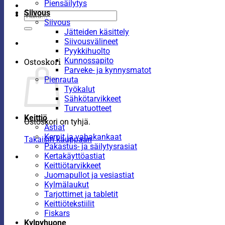
Piensäilytys
Siivous
Etsi:
Siivous
Jätteiden käsittely
Siivousvälineet
Pyykkihuolto
Kunnossapito
Ostoskori
Parveke- ja kynnysmatot
Pienrauta
Työkalut
Sähkötarvikkeet
Turvatuotteet
Keittiö
Ostoskori on tyhjä.
Astiat
Kernit ja vahakankaat
Takaisin kauppaan
Pakastus- ja säilytysrasiat
Kertakäyttöastiat
Keittiötarvikkeet
Juomapullot ja vesiastiat
Kylmälaukut
Tarjottimet ja tabletit
Keittiötekstiilit
Fiskars
Kylpyhuone