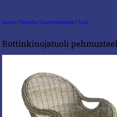
Etusivu
/
Puutarha
/
Puutarhakalusteet
/
Tuolit
Rottinkinojatuoli pehmusteel