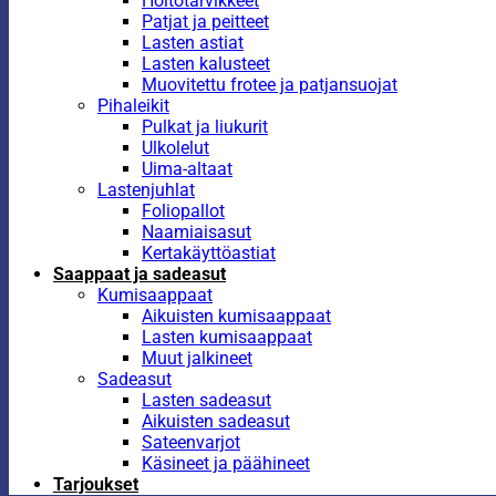
Hoitotarvikkeet
Patjat ja peitteet
Lasten astiat
Lasten kalusteet
Muovitettu frotee ja patjansuojat
Pihaleikit
Pulkat ja liukurit
Ulkolelut
Uima-altaat
Lastenjuhlat
Foliopallot
Naamiaisasut
Kertakäyttöastiat
Saappaat ja sadeasut
Kumisaappaat
Aikuisten kumisaappaat
Lasten kumisaappaat
Muut jalkineet
Sadeasut
Lasten sadeasut
Aikuisten sadeasut
Sateenvarjot
Käsineet ja päähineet
Tarjoukset