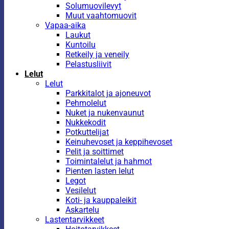
Solumuovilevyt
Muut vaahtomuovit
Vapaa-aika
Laukut
Kuntoilu
Retkeily ja veneily
Pelastusliivit
Lelut
Lelut
Parkkitalot ja ajoneuvot
Pehmolelut
Nuket ja nukenvaunut
Nukkekodit
Potkuttelijat
Keinuhevoset ja keppihevoset
Pelit ja soittimet
Toimintalelut ja hahmot
Pienten lasten lelut
Legot
Vesilelut
Koti- ja kauppaleikit
Askartelu
Lastentarvikkeet