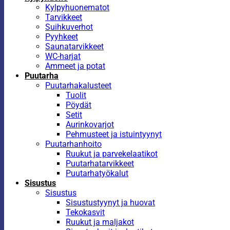
Kylpyhuonematot
Tarvikkeet
Suihkuverhot
Pyyhkeet
Saunatarvikkeet
WC-harjat
Ammeet ja potat
Puutarha
Puutarhakalusteet
Tuolit
Pöydät
Setit
Aurinkovarjot
Pehmusteet ja istuintyynyt
Puutarhanhoito
Ruukut ja parvekelaatikot
Puutarhatarvikkeet
Puutarhatyökalut
Sisustus
Sisustus
Sisustustyynyt ja huovat
Tekokasvit
Ruukut ja maljakot