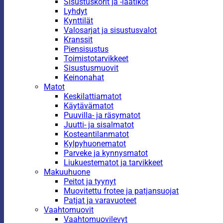
Sisustuskorit ja -laatikot
Lyhdyt
Kynttilät
Valosarjat ja sisustusvalot
Kranssit
Piensisustus
Toimistotarvikkeet
Sisustusmuovit
Keinonahat
Matot
Keskilattiamatot
Käytävämatot
Puuvilla- ja räsymatot
Juutti- ja sisalmatot
Kosteantilanmatot
Kylpyhuonematot
Parveke ja kynnysmatot
Liukuestematot ja tarvikkeet
Makuuhuone
Peitot ja tyynyt
Muovitettu frotee ja patjansuojat
Patjat ja varavuoteet
Vaahtomuovit
Vaahtomuovilevyt