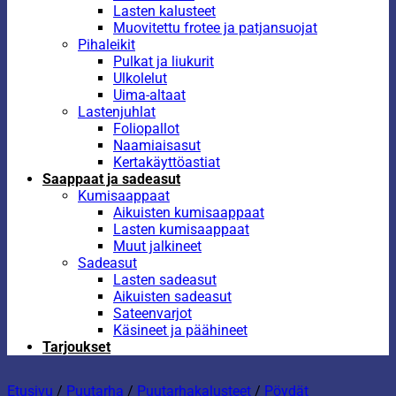
Lasten kalusteet
Muovitettu frotee ja patjansuojat
Pihaleikit
Pulkat ja liukurit
Ulkolelut
Uima-altaat
Lastenjuhlat
Foliopallot
Naamiaisasut
Kertakäyttöastiat
Saappaat ja sadeasut
Kumisaappaat
Aikuisten kumisaappaat
Lasten kumisaappaat
Muut jalkineet
Sadeasut
Lasten sadeasut
Aikuisten sadeasut
Sateenvarjot
Käsineet ja päähineet
Tarjoukset
Etusivu
/
Puutarha
/
Puutarhakalusteet
/
Pöydät