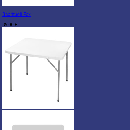
Baarituoli Fox
89,00
€