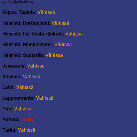
voida täysin taata.
Espoo: Tapiola:
Vähissä
Helsinki: Herttoniemi:
Vähissä
Helsinki: Iso-Roobertinkatu:
Vähissä
Helsinki: Munkkiniemi:
Vähissä
Helsinki: Suutarila:
Vähissä
Jyväskyla:
Vähissä
Kouvola:
Vähissä
Lahti:
Vähissä
Lappeenranta:
Vähissä
Pori:
Vähissä
Porvoo:
Loppu
Turku:
Vähissä