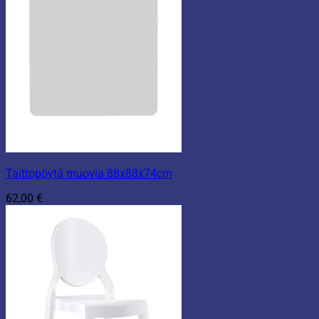
Taittopöytä muovia 88x88x74cm
62,00
€