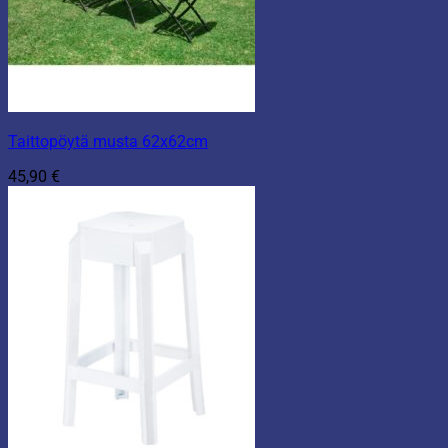
Taittopöytä musta 62x62cm
45,90
€