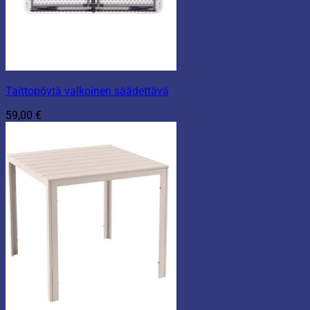
Taittopöytä valkoinen säädettävä
59,00
€