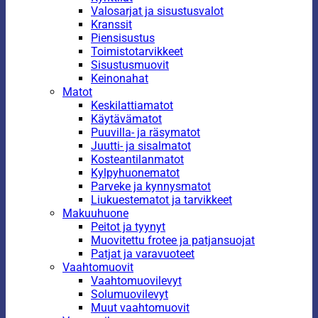
Valosarjat ja sisustusvalot
Kranssit
Piensisustus
Toimistotarvikkeet
Sisustusmuovit
Keinonahat
Matot
Keskilattiamatot
Käytävämatot
Puuvilla- ja räsymatot
Juutti- ja sisalmatot
Kosteantilanmatot
Kylpyhuonematot
Parveke ja kynnysmatot
Liukuestematot ja tarvikkeet
Makuuhuone
Peitot ja tyynyt
Muovitettu frotee ja patjansuojat
Patjat ja varavuoteet
Vaahtomuovit
Vaahtomuovilevyt
Solumuovilevyt
Muut vaahtomuovit