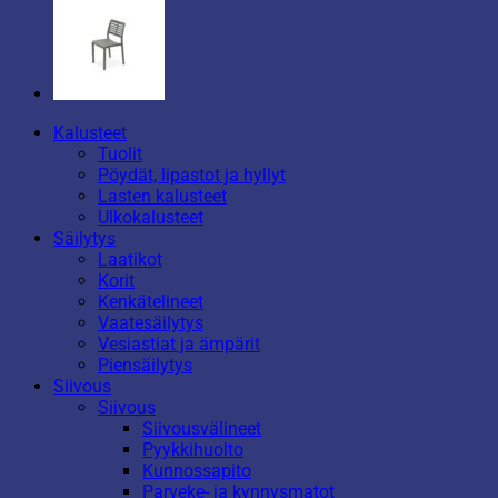
Kalusteet
Tuolit
Pöydät, lipastot ja hyllyt
Lasten kalusteet
Ulkokalusteet
Säilytys
Laatikot
Korit
Kenkätelineet
Vaatesäilytys
Vesiastiat ja ämpärit
Piensäilytys
Siivous
Siivous
Siivousvälineet
Pyykkihuolto
Kunnossapito
Parveke- ja kynnysmatot