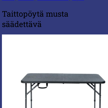
Taittopöytä musta
säädettävä