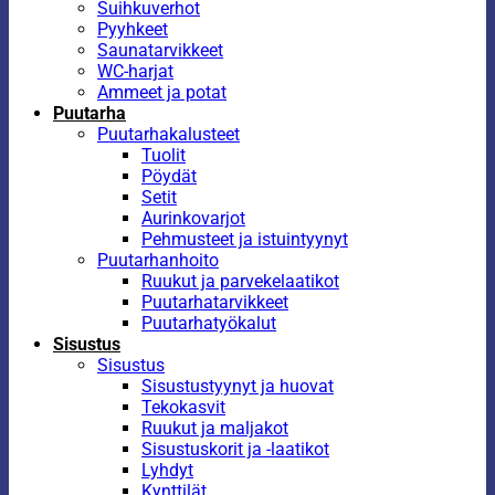
Suihkuverhot
Pyyhkeet
Saunatarvikkeet
WC-harjat
Ammeet ja potat
Puutarha
Puutarhakalusteet
Tuolit
Pöydät
Setit
Aurinkovarjot
Pehmusteet ja istuintyynyt
Puutarhanhoito
Ruukut ja parvekelaatikot
Puutarhatarvikkeet
Puutarhatyökalut
Sisustus
Sisustus
Sisustustyynyt ja huovat
Tekokasvit
Ruukut ja maljakot
Sisustuskorit ja -laatikot
Lyhdyt
Kynttilät