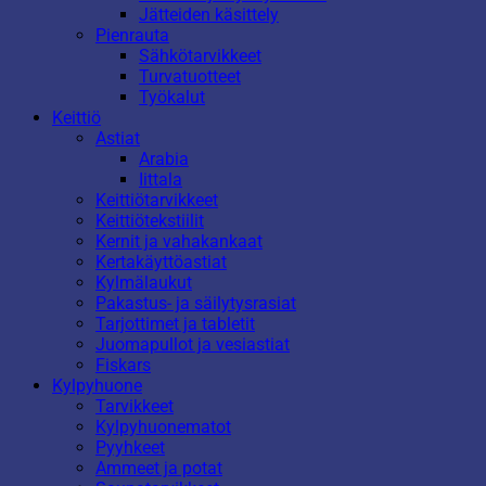
Jätteiden käsittely
Pienrauta
Sähkötarvikkeet
Turvatuotteet
Työkalut
Keittiö
Astiat
Arabia
Iittala
Keittiötarvikkeet
Keittiötekstiilit
Kernit ja vahakankaat
Kertakäyttöastiat
Kylmälaukut
Pakastus- ja säilytysrasiat
Tarjottimet ja tabletit
Juomapullot ja vesiastiat
Fiskars
Kylpyhuone
Tarvikkeet
Kylpyhuonematot
Pyyhkeet
Ammeet ja potat