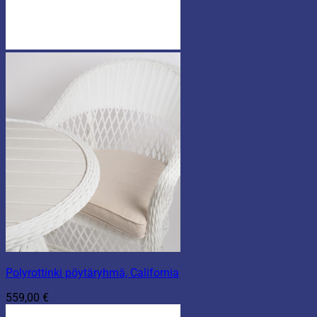
Polyrottinki pöytäryhmä, California
559,00
€