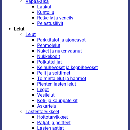
Vapaa-aika
Laukut
Kuntoilu
Retkeily ja veneily
Pelastusliivit
Lelut
Lelut
Parkkitalot ja ajoneuvot
Pehmolelut
Nuket ja nukenvaunut
Nukkekodit
Potkuttelijat
Keinuhevoset ja keppihevoset
Pelit ja soittimet
Toimintalelut ja hahmot
Pienten lasten lelut
Legot
Vesilelut
Koti- ja kauppaleikit
Askartelu
Lastentarvikkeet
Hoitotarvikkeet
Patjat ja peitteet
Lasten astiat