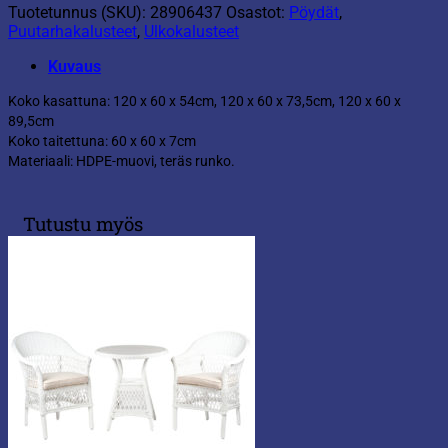
Tuotetunnus (SKU):
28906437
Osastot:
Pöydät
,
Puutarhakalusteet
,
Ulkokalusteet
Kuvaus
Koko kasattuna: 120 x 60 x 54cm, 120 x 60 x 73,5cm, 120 x 60 x
89,5cm
Koko taitettuna: 60 x 60 x 7cm
Materiaali: HDPE-muovi, teräs runko.
Tutustu myös