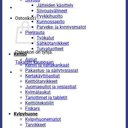
Jätteiden käsittely
Siivousvälineet
Pyykkihuolto
Ostoskori
Kunnossapito
Parveke- ja kynnysmatot
Pienrauta
Työkalut
Sähkötarvikkeet
Turvatuotteet
Ostoskori on tyhjä.
Keittiö
Astiat
Takaisin kauppaan
Kernit ja vahakankaat
Pakastus- ja säilytysrasiat
Kertakäyttöastiat
Keittiötarvikkeet
Juomapullot ja vesiastiat
Kylmälaukut
Tarjottimet ja tabletit
Keittiötekstiilit
Fiskars
Kylpyhuone
Kylpyhuonematot
Tarvikkeet