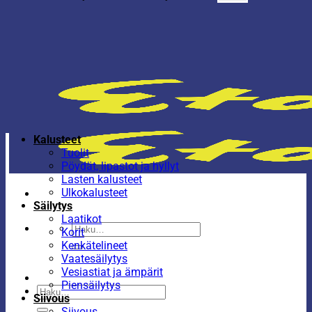
Kalusteet
Tuolit
Pöydät, lipastot ja hyllyt
Lasten kalusteet
Ulkokalusteet
Säilytys
Laatikot
Etsi:
Korit
Kenkätelineet
Vaatesäilytys
Vesiastiat ja ämpärit
Piensäilytys
Etsi:
Siivous
Siivous