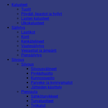
Kalusteet
Tuolit
Pöydät, lipastot ja hyllyt
Lasten kalusteet
Ulkokalusteet
Säilytys
Laatikot
Korit
Kenkätelineet
Vaatesäilytys
Vesiastiat ja ämpärit
Piensäilytys
Siivous
Siivous
Siivousvälineet
Pyykkihuolto
Kunnossapito
Parveke- ja kynnysmatot
Jätteiden käsittely
Pienrauta
Sähkötarvikkeet
Turvatuotteet
Työkalut