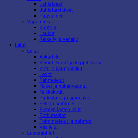
Lahjaideat
Juhlatarvikkeet
Pääsiäinen
Vapaa-aika
Kuntoilu
Laukut
Retkeily ja veneily
Lelut
Lelut
Askartelu
Keinuhevoset ja keppihevoset
Koti- ja kauppaleikit
Legot
Pehmolelut
Nuket ja nukenvaunut
Nukkekodit
Parkkitalot ja ajoneuvot
Pelit ja soittimet
Pienten lasten lelut
Potkuttelijat
Toimintalelut ja hahmot
Vesilelut
Lastenjuhlat