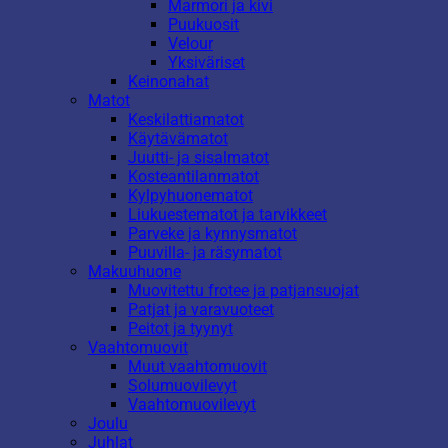
Marmori ja kivi
Puukuosit
Velour
Yksiväriset
Keinonahat
Matot
Keskilattiamatot
Käytävämatot
Juutti- ja sisalmatot
Kosteantilanmatot
Kylpyhuonematot
Liukuestematot ja tarvikkeet
Parveke ja kynnysmatot
Puuvilla- ja räsymatot
Makuuhuone
Muovitettu frotee ja patjansuojat
Patjat ja varavuoteet
Peitot ja tyynyt
Vaahtomuovit
Muut vaahtomuovit
Solumuovilevyt
Vaahtomuovilevyt
Joulu
Juhlat