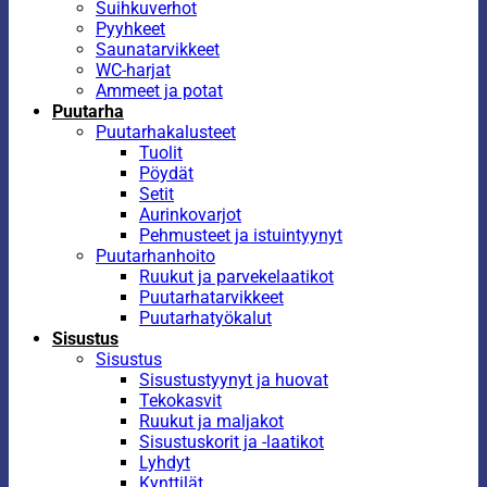
Suihkuverhot
Pyyhkeet
Saunatarvikkeet
WC-harjat
Ammeet ja potat
Puutarha
Puutarhakalusteet
Tuolit
Pöydät
Setit
Aurinkovarjot
Pehmusteet ja istuintyynyt
Puutarhanhoito
Ruukut ja parvekelaatikot
Puutarhatarvikkeet
Puutarhatyökalut
Sisustus
Sisustus
Sisustustyynyt ja huovat
Tekokasvit
Ruukut ja maljakot
Sisustuskorit ja -laatikot
Lyhdyt
Kynttilät