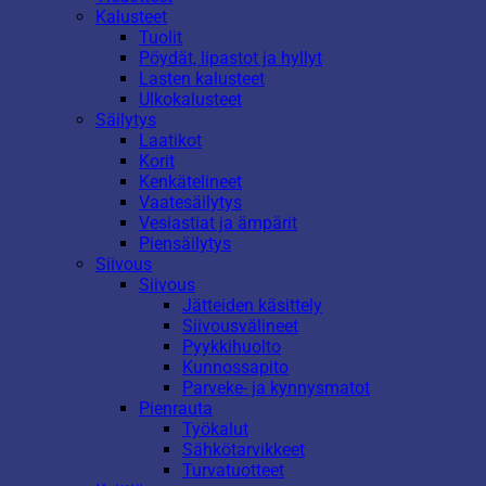
Kalusteet
Tuolit
Pöydät, lipastot ja hyllyt
Lasten kalusteet
Ulkokalusteet
Säilytys
Laatikot
Korit
Kenkätelineet
Vaatesäilytys
Vesiastiat ja ämpärit
Piensäilytys
Siivous
Siivous
Jätteiden käsittely
Siivousvälineet
Pyykkihuolto
Kunnossapito
Parveke- ja kynnysmatot
Pienrauta
Työkalut
Sähkötarvikkeet
Turvatuotteet