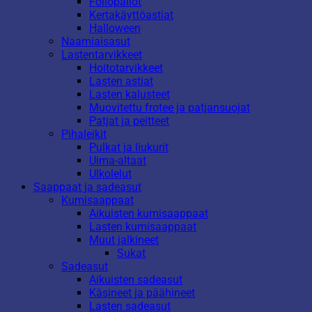
Foliopallot
Kertakäyttöastiat
Halloween
Naamiaisasut
Lastentarvikkeet
Hoitotarvikkeet
Lasten astiat
Lasten kalusteet
Muovitettu frotee ja patjansuojat
Patjat ja peitteet
Pihaleikit
Pulkat ja liukurit
Uima-altaat
Ulkolelut
Saappaat ja sadeasut
Kumisaappaat
Aikuisten kumisaappaat
Lasten kumisaappaat
Muut jalkineet
Sukat
Sadeasut
Aikuisten sadeasut
Käsineet ja päähineet
Lasten sadeasut