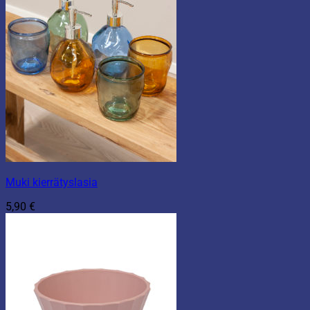
Muki kierrätyslasia
5,90
€