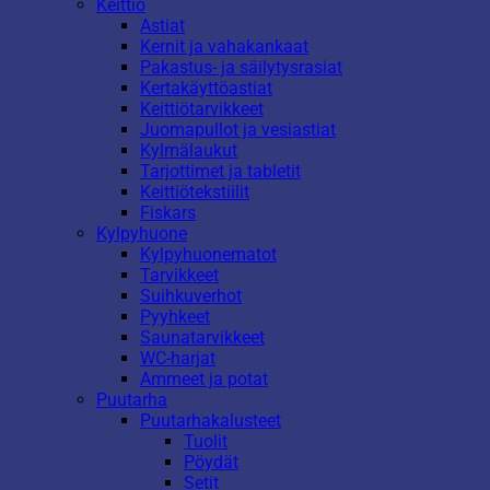
Keittiö
Astiat
Kernit ja vahakankaat
Pakastus- ja säilytysrasiat
Kertakäyttöastiat
Keittiötarvikkeet
Juomapullot ja vesiastiat
Kylmälaukut
Tarjottimet ja tabletit
Keittiötekstiilit
Fiskars
Kylpyhuone
Kylpyhuonematot
Tarvikkeet
Suihkuverhot
Pyyhkeet
Saunatarvikkeet
WC-harjat
Ammeet ja potat
Puutarha
Puutarhakalusteet
Tuolit
Pöydät
Setit