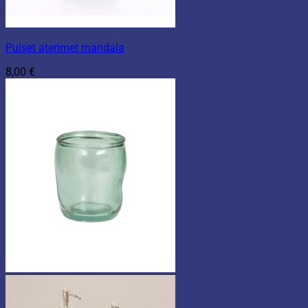
Puiset aterimet mandala
8,00
€