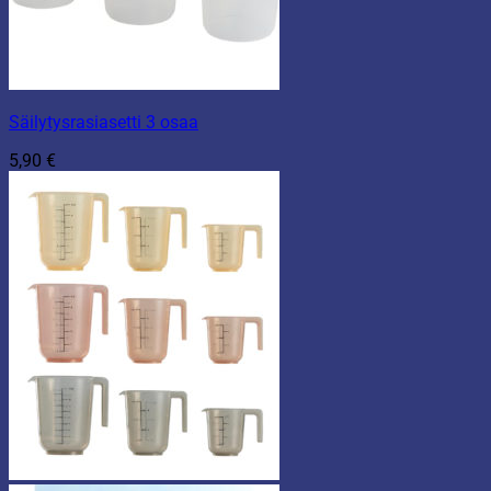
Säilytysrasiasetti 3 osaa
5,90
€