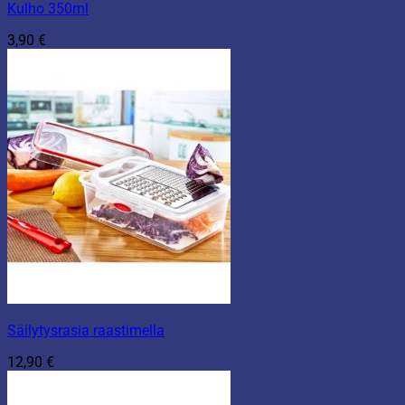
Kulho 350ml
3,90
€
Säilytysrasia raastimella
12,90
€