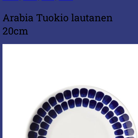
Arabia Tuokio lautanen
20cm