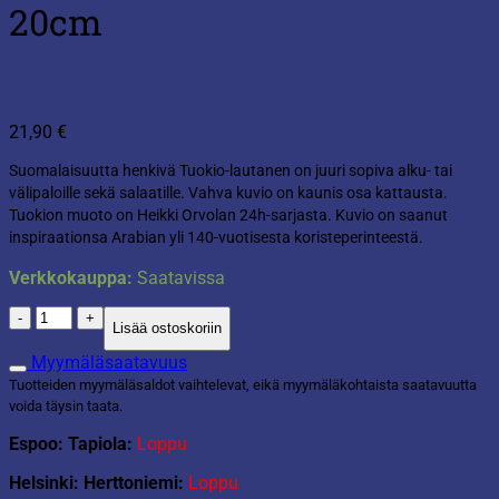
20cm
21,90
€
Suomalaisuutta henkivä Tuokio-lautanen on juuri sopiva alku- tai
välipaloille sekä salaatille. Vahva kuvio on kaunis osa kattausta.
Tuokion muoto on Heikki Orvolan 24h-sarjasta. Kuvio on saanut
inspiraationsa Arabian yli 140-vuotisesta koristeperinteestä.
Verkkokauppa:
Saatavissa
Arabia
Lisää ostoskoriin
Tuokio
lautanen
Myymäläsaatavuus
20cm
Tuotteiden myymäläsaldot vaihtelevat, eikä myymäläkohtaista saatavuutta
määrä
voida täysin taata.
Espoo: Tapiola:
Loppu
Helsinki: Herttoniemi:
Loppu