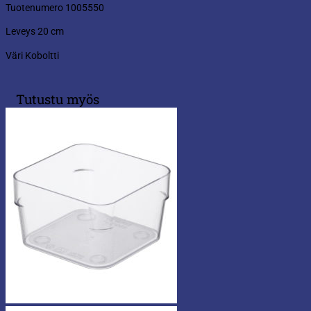
Tuotenumero 1005550
Leveys 20 cm
Väri Koboltti
Tutustu myös