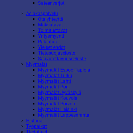
Sateenvarjot
Asiakaspalvelu
Ota yhteyttä
Maksutavat
Toimitustavat
Yritysmyynti
Palautus
Yleiset ehdot
Tietosuojaseloste
Saavutettavuusseloste
Myymälät
Myymälät Espoo Tapiola
Myymälät Turku
Myymälät Lahti
Myymälät Pori
Myymälät Jyväskylä
Myymälät Kouvola
Myymälät Porvoo
Myymälät Helsinki
Myymälät Lappeenranta
Historia
Työpaikat
Tiedotteet