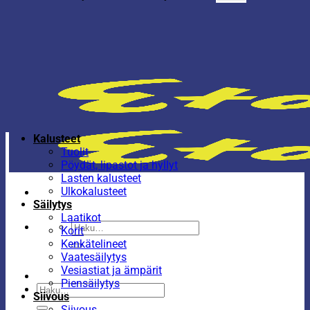
Kalusteet
Tuolit
Pöydät, lipastot ja hyllyt
Lasten kalusteet
Ulkokalusteet
Säilytys
Laatikot
Etsi:
Korit
Kenkätelineet
Vaatesäilytys
Vesiastiat ja ämpärit
Piensäilytys
Etsi:
Siivous
Siivous