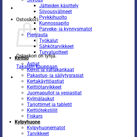
Jätteiden käsittely
Siivousvälineet
Pyykkihuolto
Ostoskori
Kunnossapito
Parveke- ja kynnysmatot
Pienrauta
Työkalut
Sähkötarvikkeet
Turvatuotteet
Ostoskori on tyhjä.
Keittiö
Astiat
Takaisin kauppaan
Kernit ja vahakankaat
Pakastus- ja säilytysrasiat
Kertakäyttöastiat
Keittiötarvikkeet
Juomapullot ja vesiastiat
Kylmälaukut
Tarjottimet ja tabletit
Keittiötekstiilit
Fiskars
Kylpyhuone
Kylpyhuonematot
Tarvikkeet