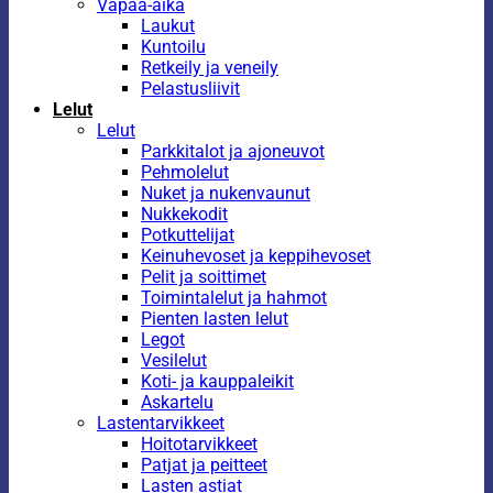
Vapaa-aika
Laukut
Kuntoilu
Retkeily ja veneily
Pelastusliivit
Lelut
Lelut
Parkkitalot ja ajoneuvot
Pehmolelut
Nuket ja nukenvaunut
Nukkekodit
Potkuttelijat
Keinuhevoset ja keppihevoset
Pelit ja soittimet
Toimintalelut ja hahmot
Pienten lasten lelut
Legot
Vesilelut
Koti- ja kauppaleikit
Askartelu
Lastentarvikkeet
Hoitotarvikkeet
Patjat ja peitteet
Lasten astiat