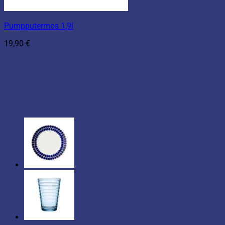
Pumpputermos 1,9l
19,90
€