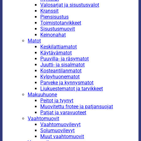
Valosarjat ja sisustusvalot
Kranssit
Piensisustus
Toimistotarvikkeet
Sisustusmuovit
Keinonahat
Matot
Keskilattiamatot
Käytävämatot
Puuvilla- ja räsymatot
Juutti- ja sisalmatot
Kosteantilanmatot
Kylpyhuonematot
Parveke ja kynnysmatot
Liukuestematot ja tarvikkeet
Makuuhuone
Peitot ja tyynyt
Muovitettu frotee ja patjansuojat
Patjat ja varavuoteet
Vaahtomuovit
Vaahtomuovilevyt
Solumuovilevyt
Muut vaahtomuovit