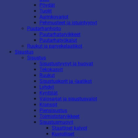
Pöydät
Tuolit
Aurinkovarjot
Pehmusteet ja istuintyynyt
Puutarhanhoito
Puutarhatarvikkeet
Puutarhatyökalut
Ruukut ja parvekelaatikot
Sisustus
Sisustus
Sisustustyynyt ja huovat
Tekokasvit
Ruukut
Sisustuskorit ja -laatikot
Lyhdyt
Kynttilät
Valosarjat ja sisustusvalot
Kranssit
Piensisustus
Toimistotarvikkeet
Sisustusmuovit
Staattiset kalvot
Kuviolliset