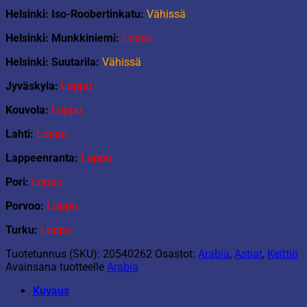
Helsinki: Iso-Roobertinkatu:
Vähissä
Helsinki: Munkkiniemi:
Loppu
Helsinki: Suutarila:
Vähissä
Jyväskyla:
Loppu
Kouvola:
Loppu
Lahti:
Loppu
Lappeenranta:
Loppu
Pori:
Loppu
Porvoo:
Loppu
Turku:
Loppu
Tuotetunnus (SKU):
20540262
Osastot:
Arabia
,
Astiat
,
Keittiö
Avainsana tuotteelle
Arabia
Kuvaus