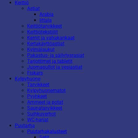
Keittiö
Astiat
Arabia
Iittala
Keittiötarvikkeet
Keittiötekstiilit
Kernit ja vahakankaat
Kertakäyttöastiat
Kylmälaukut
Pakastus- ja säilytysrasiat
Tarjottimet ja tabletit
Juomapullot ja vesiastiat
Fiskars
Kylpyhuone
Tarvikkeet
Kylpyhuonematot
Pyyhkeet
Ammeet ja potat
Saunatarvikkeet
Suihkuverhot
WC-harjat
Puutarha
Puutarhakalusteet
Setit