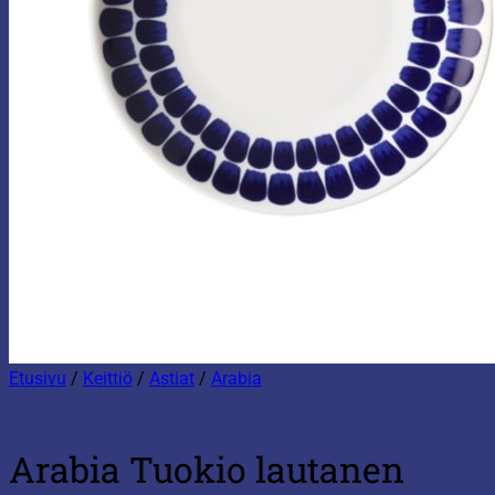
Etusivu
/
Keittiö
/
Astiat
/
Arabia
Arabia Tuokio lautanen