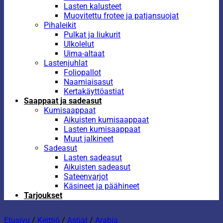
Lasten kalusteet
Muovitettu frotee ja patjansuojat
Pihaleikit
Pulkat ja liukurit
Ulkolelut
Uima-altaat
Lastenjuhlat
Foliopallot
Naamiaisasut
Kertakäyttöastiat
Saappaat ja sadeasut
Kumisaappaat
Aikuisten kumisaappaat
Lasten kumisaappaat
Muut jalkineet
Sadeasut
Lasten sadeasut
Aikuisten sadeasut
Sateenvarjot
Käsineet ja päähineet
Tarjoukset
Etusivu
/
Keittiö
/
Astiat
/
Arabia