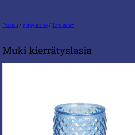
Etusivu
/
Kylpyhuone
/
Tarvikkeet
Muki kierrätyslasia