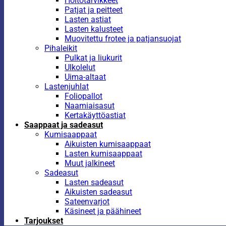
Hoitotarvikkeet
Patjat ja peitteet
Lasten astiat
Lasten kalusteet
Muovitettu frotee ja patjansuojat
Pihaleikit
Pulkat ja liukurit
Ulkolelut
Uima-altaat
Lastenjuhlat
Foliopallot
Naamiaisasut
Kertakäyttöastiat
Saappaat ja sadeasut
Kumisaappaat
Aikuisten kumisaappaat
Lasten kumisaappaat
Muut jalkineet
Sadeasut
Lasten sadeasut
Aikuisten sadeasut
Sateenvarjot
Käsineet ja päähineet
Tarjoukset