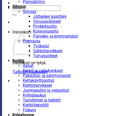
Piensäilytys
Siivous
Etsi:
Siivous
Jätteiden käsittely
Siivousvälineet
Pyykkihuolto
Kunnossapito
Ostoskori
Parveke- ja kynnysmatot
Pienrauta
Työkalut
Sähkötarvikkeet
Turvatuotteet
Keittiö
Ostoskori on tyhjä.
Astiat
Kernit ja vahakankaat
Takaisin kauppaan
Pakastus- ja säilytysrasiat
Kertakäyttöastiat
Keittiötarvikkeet
Juomapullot ja vesiastiat
Kylmälaukut
Tarjottimet ja tabletit
Keittiötekstiilit
Fiskars
Kylpyhuone