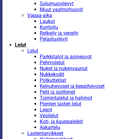
Solumuovilevyt
Muut vaahtomuovit
Vapaa-aika
Laukut
Kuntoilu
Retkeily ja veneily
Pelastusliivit
Lelut
Lelut
Parkkitalot ja ajoneuvot
Pehmolelut
Nuket ja nukenvaunut
Nukkekodit
Potkuttelijat
Keinuhevoset ja keppihevoset
Pelit ja soittimet
Toimintalelut ja hahmot
Pienten lasten lelut
Legot
Vesilelut
Koti- ja kauppaleikit
Askartelu
Lastentarvikkeet