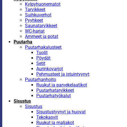
Kylpyhuonematot
Tarvikkeet
Suihkuverhot
Pyyhkeet
Saunatarvikkeet
WC-harjat
Ammeet ja potat
Puutarha
Puutarhakalusteet
Tuolit
Pöydät
Setit
Aurinkovarjot
Pehmusteet ja istuintyynyt
Puutarhanhoito
Ruukut ja parvekelaatikot
Puutarhatarvikkeet
Puutarhatyökalut
Sisustus
Sisustus
Sisustustyynyt ja huovat
Tekokasvit
Ruukut ja maljakot