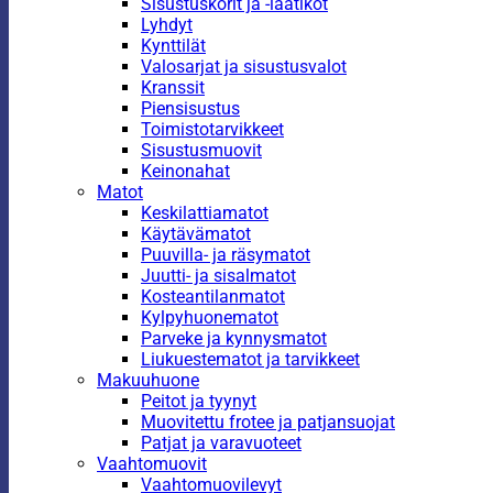
Sisustuskorit ja -laatikot
Lyhdyt
Kynttilät
Valosarjat ja sisustusvalot
Kranssit
Piensisustus
Toimistotarvikkeet
Sisustusmuovit
Keinonahat
Matot
Keskilattiamatot
Käytävämatot
Puuvilla- ja räsymatot
Juutti- ja sisalmatot
Kosteantilanmatot
Kylpyhuonematot
Parveke ja kynnysmatot
Liukuestematot ja tarvikkeet
Makuuhuone
Peitot ja tyynyt
Muovitettu frotee ja patjansuojat
Patjat ja varavuoteet
Vaahtomuovit
Vaahtomuovilevyt