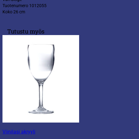
Tuotenumero 1012055
Koko 26 cm
Tutustu myös
Viinilasi akryyli