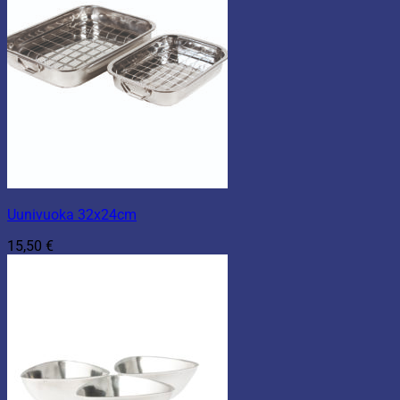
Uunivuoka 32x24cm
15,50
€