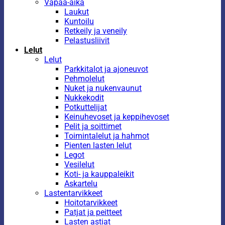
Vapaa-aika
Laukut
Kuntoilu
Retkeily ja veneily
Pelastusliivit
Lelut
Lelut
Parkkitalot ja ajoneuvot
Pehmolelut
Nuket ja nukenvaunut
Nukkekodit
Potkuttelijat
Keinuhevoset ja keppihevoset
Pelit ja soittimet
Toimintalelut ja hahmot
Pienten lasten lelut
Legot
Vesilelut
Koti- ja kauppaleikit
Askartelu
Lastentarvikkeet
Hoitotarvikkeet
Patjat ja peitteet
Lasten astiat