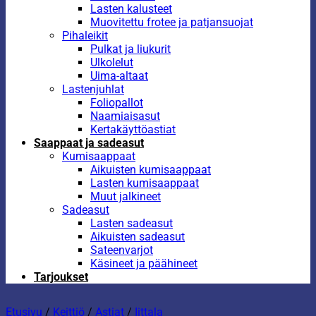
Lasten kalusteet
Muovitettu frotee ja patjansuojat
Pihaleikit
Pulkat ja liukurit
Ulkolelut
Uima-altaat
Lastenjuhlat
Foliopallot
Naamiaisasut
Kertakäyttöastiat
Saappaat ja sadeasut
Kumisaappaat
Aikuisten kumisaappaat
Lasten kumisaappaat
Muut jalkineet
Sadeasut
Lasten sadeasut
Aikuisten sadeasut
Sateenvarjot
Käsineet ja päähineet
Tarjoukset
Etusivu
/
Keittiö
/
Astiat
/
Iittala