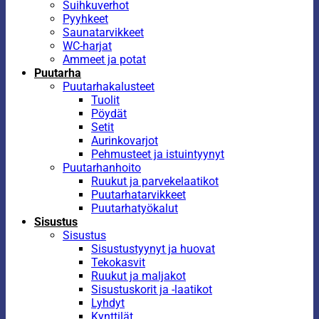
Suihkuverhot
Pyyhkeet
Saunatarvikkeet
WC-harjat
Ammeet ja potat
Puutarha
Puutarhakalusteet
Tuolit
Pöydät
Setit
Aurinkovarjot
Pehmusteet ja istuintyynyt
Puutarhanhoito
Ruukut ja parvekelaatikot
Puutarhatarvikkeet
Puutarhatyökalut
Sisustus
Sisustus
Sisustustyynyt ja huovat
Tekokasvit
Ruukut ja maljakot
Sisustuskorit ja -laatikot
Lyhdyt
Kynttilät