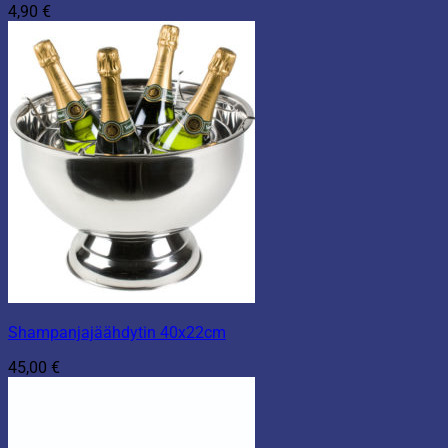
4,90
€
Shampanjajäähdytin 40x22cm
45,00
€