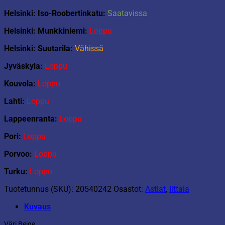
Helsinki: Iso-Roobertinkatu:
Saatavissa
Helsinki: Munkkiniemi:
Loppu
Helsinki: Suutarila:
Vähissä
Jyväskyla:
Loppu
Kouvola:
Loppu
Lahti:
Loppu
Lappeenranta:
Loppu
Pori:
Loppu
Porvoo:
Loppu
Turku:
Loppu
Tuotetunnus (SKU):
20540242
Osastot:
Astiat
,
Iittala
Kuvaus
Väri Beige