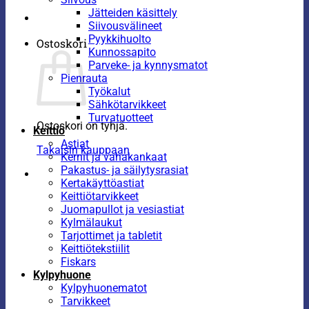
Jätteiden käsittely
Siivousvälineet
Pyykkihuolto
Ostoskori
Kunnossapito
Parveke- ja kynnysmatot
Pienrauta
Työkalut
Sähkötarvikkeet
Turvatuotteet
Ostoskori on tyhjä.
Keittiö
Astiat
Takaisin kauppaan
Kernit ja vahakankaat
Pakastus- ja säilytysrasiat
Kertakäyttöastiat
Keittiötarvikkeet
Juomapullot ja vesiastiat
Kylmälaukut
Tarjottimet ja tabletit
Keittiötekstiilit
Fiskars
Kylpyhuone
Kylpyhuonematot
Tarvikkeet