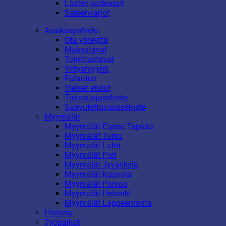
Lasten sadeasut
Sateenvarjot
Asiakaspalvelu
Ota yhteyttä
Maksutavat
Toimitustavat
Yritysmyynti
Palautus
Yleiset ehdot
Tietosuojaseloste
Saavutettavuusseloste
Myymälät
Myymälät Espoo Tapiola
Myymälät Turku
Myymälät Lahti
Myymälät Pori
Myymälät Jyväskylä
Myymälät Kouvola
Myymälät Porvoo
Myymälät Helsinki
Myymälät Lappeenranta
Historia
Työpaikat