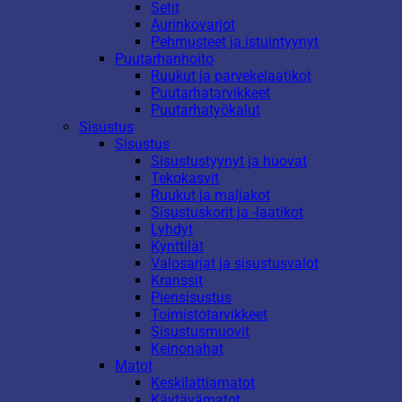
Setit
Aurinkovarjot
Pehmusteet ja istuintyynyt
Puutarhanhoito
Ruukut ja parvekelaatikot
Puutarhatarvikkeet
Puutarhatyökalut
Sisustus
Sisustus
Sisustustyynyt ja huovat
Tekokasvit
Ruukut ja maljakot
Sisustuskorit ja -laatikot
Lyhdyt
Kynttilät
Valosarjat ja sisustusvalot
Kranssit
Piensisustus
Toimistotarvikkeet
Sisustusmuovit
Keinonahat
Matot
Keskilattiamatot
Käytävämatot