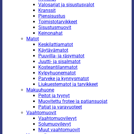
Valosarjat ja sisustusvalot
Kranssit
Piensisustus
Toimistotarvikkeet
Sisustusmuovit
Keinonahat
Matot
Keskilattiamatot
Käytävämatot
Puuvilla- ja räsymatot
Juutti- ja sisalmatot
Kosteantilanmatot
Kylpyhuonematot
Parveke ja kynnysmatot
Liukuestematot ja tarvikkeet
Makuuhuone
Peitot ja tyynyt
Muovitettu frotee ja patjansuojat
Patjat ja varavuoteet
Vaahtomuovit
Vaahtomuovilevyt
Solumuovilevyt
Muut vaahtomuovit