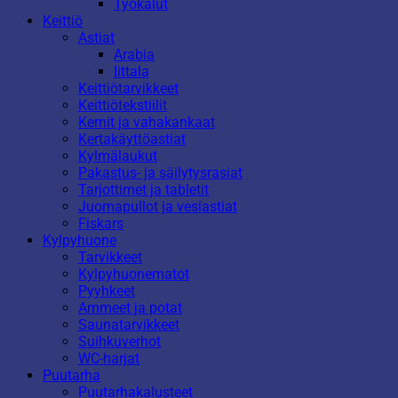
Työkalut
Keittiö
Astiat
Arabia
Iittala
Keittiötarvikkeet
Keittiötekstiilit
Kernit ja vahakankaat
Kertakäyttöastiat
Kylmälaukut
Pakastus- ja säilytysrasiat
Tarjottimet ja tabletit
Juomapullot ja vesiastiat
Fiskars
Kylpyhuone
Tarvikkeet
Kylpyhuonematot
Pyyhkeet
Ammeet ja potat
Saunatarvikkeet
Suihkuverhot
WC-harjat
Puutarha
Puutarhakalusteet