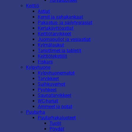
Turvatuotteet
Keittiö
Astiat
Kernit ja vahakankaat
Pakastus- ja säilytysrasiat
Kertakäyttöastiat
Keittiötarvikkeet
Juomapullot ja vesiastiat
Kylmälaukut
Tarjottimet ja tabletit
Keittiötekstiilit
Fiskars
Kylpyhuone
Kylpyhuonematot
Tarvikkeet
Suihkuverhot
Pyyhkeet
Saunatarvikkeet
WC-harjat
Ammeet ja potat
Puutarha
Puutarhakalusteet
Tuolit
Pöydät