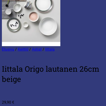
Etusivu
/
Keittiö
/
Astiat
/
Iittala
Iittala Origo lautanen 26cm
beige
29,90
€