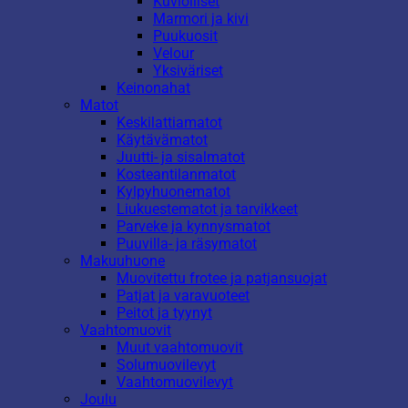
Kuviolliset
Marmori ja kivi
Puukuosit
Velour
Yksiväriset
Keinonahat
Matot
Keskilattiamatot
Käytävämatot
Juutti- ja sisalmatot
Kosteantilanmatot
Kylpyhuonematot
Liukuestematot ja tarvikkeet
Parveke ja kynnysmatot
Puuvilla- ja räsymatot
Makuuhuone
Muovitettu frotee ja patjansuojat
Patjat ja varavuoteet
Peitot ja tyynyt
Vaahtomuovit
Muut vaahtomuovit
Solumuovilevyt
Vaahtomuovilevyt
Joulu