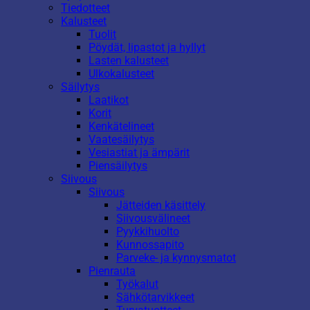
Tiedotteet
Kalusteet
Tuolit
Pöydät, lipastot ja hyllyt
Lasten kalusteet
Ulkokalusteet
Säilytys
Laatikot
Korit
Kenkätelineet
Vaatesäilytys
Vesiastiat ja ämpärit
Piensäilytys
Siivous
Siivous
Jätteiden käsittely
Siivousvälineet
Pyykkihuolto
Kunnossapito
Parveke- ja kynnysmatot
Pienrauta
Työkalut
Sähkötarvikkeet