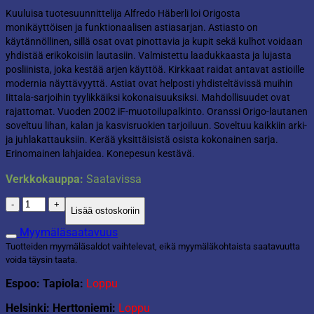
Kuuluisa tuotesuunnittelija Alfredo Häberli loi Origosta
monikäyttöisen ja funktionaalisen astiasarjan. Astiasto on
käytännöllinen, sillä osat ovat pinottavia ja kupit sekä kulhot voidaan
yhdistää erikokoisiin lautasiin. Valmistettu laadukkaasta ja lujasta
posliinista, joka kestää arjen käyttöä. Kirkkaat raidat antavat astioille
modernia näyttävyyttä. Astiat ovat helposti yhdisteltävissä muihin
Iittala-sarjoihin tyylikkäiksi kokonaisuuksiksi. Mahdollisuudet ovat
rajattomat. Vuoden 2002 iF-muotoilupalkinto. Oranssi Origo-lautanen
soveltuu lihan, kalan ja kasvisruokien tarjoiluun. Soveltuu kaikkiin arki-
ja juhlakattauksiin. Kerää yksittäisistä osista kokonainen sarja.
Erinomainen lahjaidea. Konepesun kestävä.
Verkkokauppa:
Saatavissa
Iittala
Lisää ostoskoriin
Origo
lautanen
Myymäläsaatavuus
26cm
Tuotteiden myymäläsaldot vaihtelevat, eikä myymäläkohtaista saatavuutta
beige
voida täysin taata.
määrä
Espoo: Tapiola:
Loppu
Helsinki: Herttoniemi:
Loppu