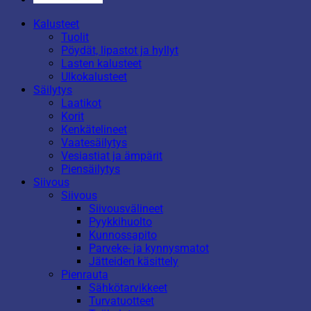
Kalusteet
Tuolit
Pöydät, lipastot ja hyllyt
Lasten kalusteet
Ulkokalusteet
Säilytys
Laatikot
Korit
Kenkätelineet
Vaatesäilytys
Vesiastiat ja ämpärit
Piensäilytys
Siivous
Siivous
Siivousvälineet
Pyykkihuolto
Kunnossapito
Parveke- ja kynnysmatot
Jätteiden käsittely
Pienrauta
Sähkötarvikkeet
Turvatuotteet