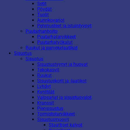
Setit
Pöydät
Tuolit
Aurinkovarjot
Pehmusteet ja istuintyynyt
Puutarhanhoito
Puutarhatarvikkeet
Puutarhatyökalut
Ruukut ja parvekelaatikot
Sisustus
Sisustus
Sisustustyynyt ja huovat
Tekokasvit
Ruukut
Sisustuskorit ja -laatikot
Lyhdyt
Kynttilät
Valosarjat ja sisustusvalot
Kranssit
Piensisustus
Toimistotarvikkeet
Sisustusmuovit
Staattiset kalvot