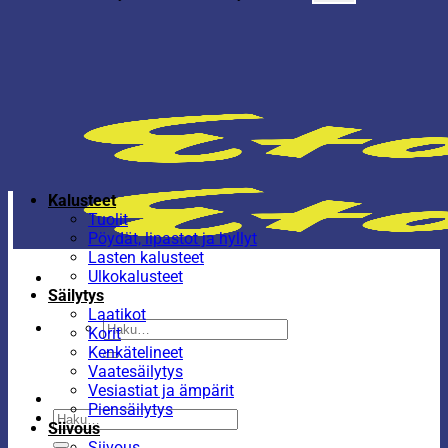
Kalusteet
Tuolit
Pöydät, lipastot ja hyllyt
Lasten kalusteet
Ulkokalusteet
Säilytys
Laatikot
Etsi:
Korit
Kenkätelineet
Vaatesäilytys
Vesiastiat ja ämpärit
Piensäilytys
Etsi:
Siivous
Siivous