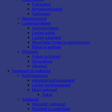
Foliopallot
Kertakäyttöastiat
Halloween
Naamiaisasut
Lastentarvikkeet
Hoitotarvikkeet
Lasten astiat
Lasten kalusteet
Muovitettu frotee ja patjansuojat
Patjat ja peitteet
Pihaleikit
Pulkat ja liukurit
Uima-altaat
Ulkolelut
Saappaat ja sadeasut
Kumisaappaat
Aikuisten kumisaappaat
Lasten kumisaappaat
Muut jalkineet
Sukat
Sadeasut
Aikuisten sadeasut
Käsineet ja päähineet