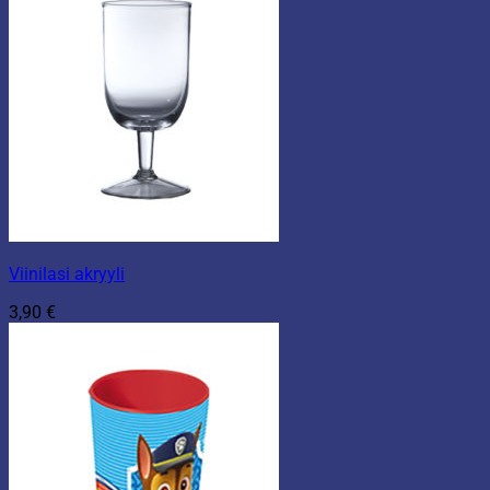
Viinilasi akryyli
3,90
€