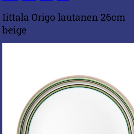
Iittala Origo lautanen 26cm
beige