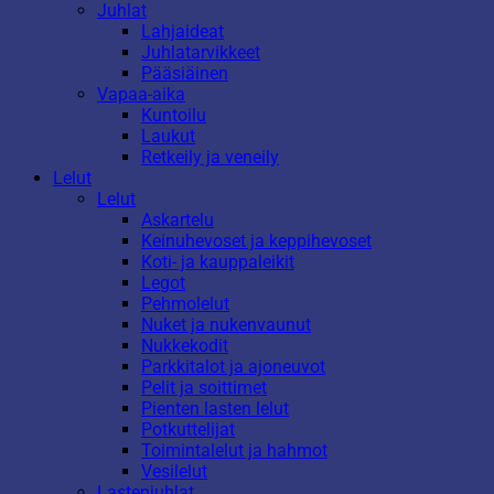
Juhlat
Lahjaideat
Juhlatarvikkeet
Pääsiäinen
Vapaa-aika
Kuntoilu
Laukut
Retkeily ja veneily
Lelut
Lelut
Askartelu
Keinuhevoset ja keppihevoset
Koti- ja kauppaleikit
Legot
Pehmolelut
Nuket ja nukenvaunut
Nukkekodit
Parkkitalot ja ajoneuvot
Pelit ja soittimet
Pienten lasten lelut
Potkuttelijat
Toimintalelut ja hahmot
Vesilelut
Lastenjuhlat