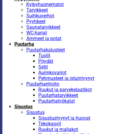
Kylpyhuonematot
Tarvikkeet
Suihkuverhot
Pyyhkeet
Saunatarvikkeet
WC-harjat
Ammeet ja potat
Puutarha
Puutarhakalusteet
Tuolit
Pöydät
Setit
Aurinkovarjot
Pehmusteet ja istuintyynyt
Puutarhanhoito
Ruukut ja parvekelaatikot
Puutarhatarvikkeet
Puutarhatyökalut
Sisustus
Sisustus
Sisustustyynyt ja huovat
Tekokasvit
Ruukut ja maljakot