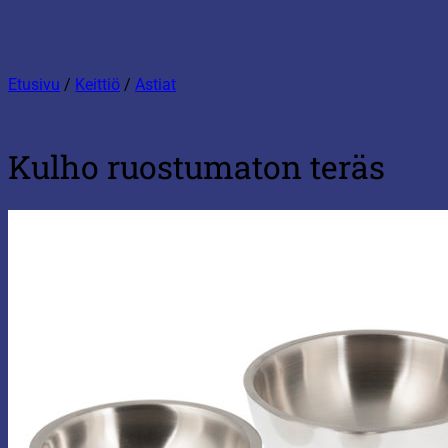
Etusivu
/
Keittiö
/
Astiat
Kulho ruostumaton teräs