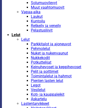
Solumuovilevyt
Muut vaahtomuovit
Vapaa-aika
Laukut
Kuntoilu
Retkeily ja veneily
Pelastusliivit
Lelut
Lelut
Parkkitalot ja ajoneuvot
Pehmolelut
Nuket ja nukenvaunut
Nukkekodit
Potkuttelijat
Keinuhevoset ja keppihevoset
Pelit ja soittimet
Toimintalelut ja hahmot
Pienten lasten lelut
Legot
Vesilelut
Koti- ja kauppaleikit
Askartelu
Lastentarvikkeet