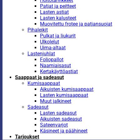
Hoitotarvikkeet
Patjat ja peitteet
Lasten astiat
Lasten kalusteet
Muovitettu frotee ja patjansuojat
Pihaleikit
Pulkat ja liukurit
Ulkolelut
Uima-altaat
Lastenjuhlat
Foliopallot
Naamiaisasut
Kertakäyttöastiat
Saappaat ja sadeasut
Kumisaappaat
Aikuisten kumisaappaat
Lasten kumisaappaat
Muut jalkineet
Sadeasut
Lasten sadeasut
Aikuisten sadeasut
Sateenvarjot
Käsineet ja päähineet
Tarjoukset