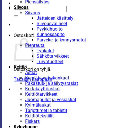
Piensäilytys
Siivous
Etsi:
Siivous
Jätteiden käsittely
Siivousvälineet
Pyykkihuolto
Kunnossapito
Ostoskori
Parveke- ja kynnysmatot
Pienrauta
Työkalut
Sähkötarvikkeet
Turvatuotteet
Keittiö
Ostoskori on tyhjä.
Astiat
Kernit ja vahakankaat
Takaisin kauppaan
Pakastus- ja säilytysrasiat
Kertakäyttöastiat
Keittiötarvikkeet
Juomapullot ja vesiastiat
Kylmälaukut
Tarjottimet ja tabletit
Keittiötekstiilit
Fiskars
Kylpyhuone