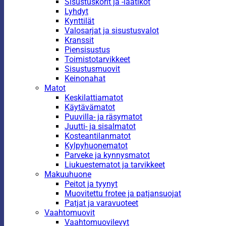
Sisustuskorit ja -laatikot
Lyhdyt
Kynttilät
Valosarjat ja sisustusvalot
Kranssit
Piensisustus
Toimistotarvikkeet
Sisustusmuovit
Keinonahat
Matot
Keskilattiamatot
Käytävämatot
Puuvilla- ja räsymatot
Juutti- ja sisalmatot
Kosteantilanmatot
Kylpyhuonematot
Parveke ja kynnysmatot
Liukuestematot ja tarvikkeet
Makuuhuone
Peitot ja tyynyt
Muovitettu frotee ja patjansuojat
Patjat ja varavuoteet
Vaahtomuovit
Vaahtomuovilevyt