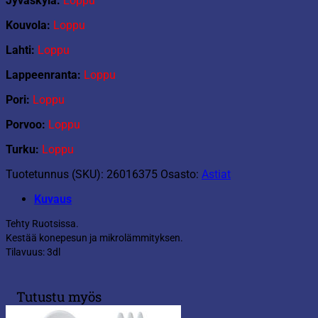
Jyväskyla:
Loppu
Kouvola:
Loppu
Lahti:
Loppu
Lappeenranta:
Loppu
Pori:
Loppu
Porvoo:
Loppu
Turku:
Loppu
Tuotetunnus (SKU):
26016375
Osasto:
Astiat
Kuvaus
Tehty Ruotsissa.
Kestää konepesun ja mikrolämmityksen.
Tilavuus: 3dl
Tutustu myös