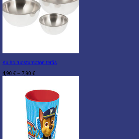
Kulho ruostumaton teräs
Hintaluokka:
4,90
€
–
7,90
€
4,90 €
-
7,90 €