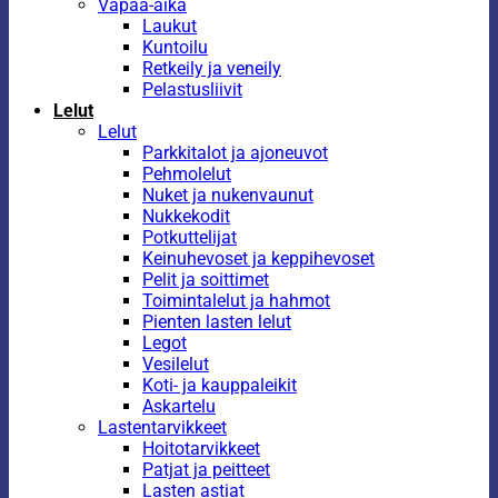
Vapaa-aika
Laukut
Kuntoilu
Retkeily ja veneily
Pelastusliivit
Lelut
Lelut
Parkkitalot ja ajoneuvot
Pehmolelut
Nuket ja nukenvaunut
Nukkekodit
Potkuttelijat
Keinuhevoset ja keppihevoset
Pelit ja soittimet
Toimintalelut ja hahmot
Pienten lasten lelut
Legot
Vesilelut
Koti- ja kauppaleikit
Askartelu
Lastentarvikkeet
Hoitotarvikkeet
Patjat ja peitteet
Lasten astiat