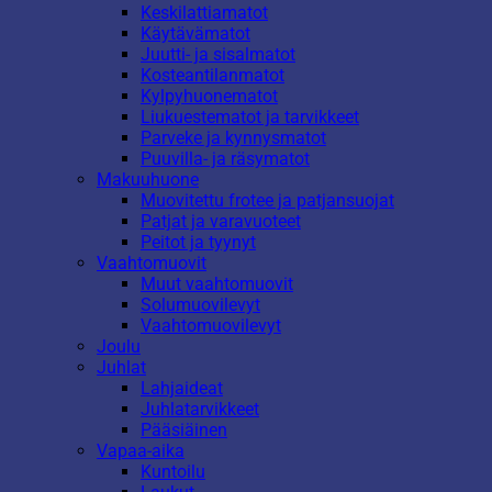
Keskilattiamatot
Käytävämatot
Juutti- ja sisalmatot
Kosteantilanmatot
Kylpyhuonematot
Liukuestematot ja tarvikkeet
Parveke ja kynnysmatot
Puuvilla- ja räsymatot
Makuuhuone
Muovitettu frotee ja patjansuojat
Patjat ja varavuoteet
Peitot ja tyynyt
Vaahtomuovit
Muut vaahtomuovit
Solumuovilevyt
Vaahtomuovilevyt
Joulu
Juhlat
Lahjaideat
Juhlatarvikkeet
Pääsiäinen
Vapaa-aika
Kuntoilu