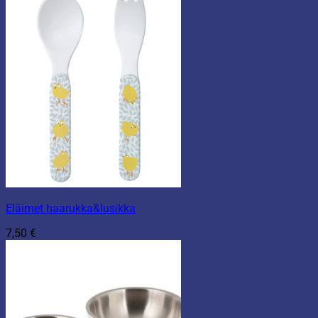
Eläimet haarukka&lusikka
7,50
€