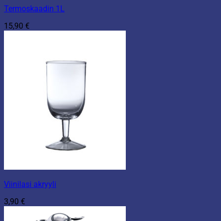
Termoskaadin 1L
15,90
€
Viinilasi akryyli
3,90
€