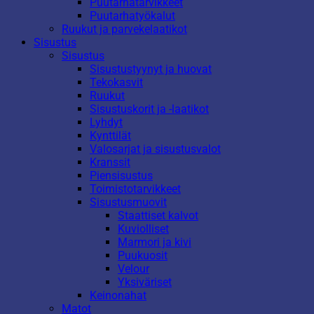
Puutarhatarvikkeet
Puutarhatyökalut
Ruukut ja parvekelaatikot
Sisustus
Sisustus
Sisustustyynyt ja huovat
Tekokasvit
Ruukut
Sisustuskorit ja -laatikot
Lyhdyt
Kynttilät
Valosarjat ja sisustusvalot
Kranssit
Piensisustus
Toimistotarvikkeet
Sisustusmuovit
Staattiset kalvot
Kuviolliset
Marmori ja kivi
Puukuosit
Velour
Yksiväriset
Keinonahat
Matot