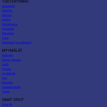
TUOTERYHMÄT
Kalusteet
Säilytys
Siivous
Keittiö
Kylpyhuone
Puutarha
Sisustus
Lelut
Saappaat ja sadeasut
MYYMÄLÄT
Helsinki
Espoo Tapiola
Lahti
Porvoo
Jyväskylä
Pori
Kouvola
Lappeenranta
Turku
OMAT SIVUT
Oma tili