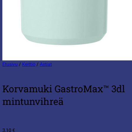
Etusivu
/
Keittiö
/
Astiat
Korvamuki GastroMax™ 3dl
mintunvihreä
3,10
€