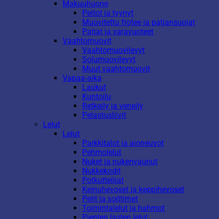
Makuuhuone
Peitot ja tyynyt
Muovitettu frotee ja patjansuojat
Patjat ja varavuoteet
Vaahtomuovit
Vaahtomuovilevyt
Solumuovilevyt
Muut vaahtomuovit
Vapaa-aika
Laukut
Kuntoilu
Retkeily ja veneily
Pelastusliivit
Lelut
Lelut
Parkkitalot ja ajoneuvot
Pehmolelut
Nuket ja nukenvaunut
Nukkekodit
Potkuttelijat
Keinuhevoset ja keppihevoset
Pelit ja soittimet
Toimintalelut ja hahmot
Pienten lasten lelut