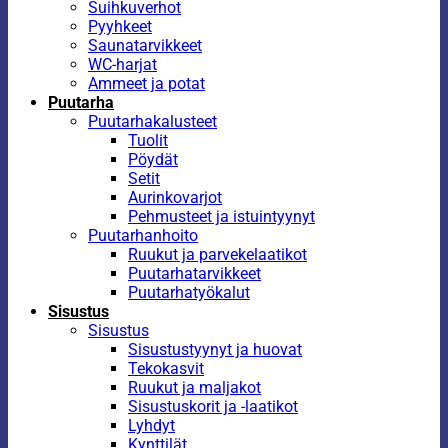
Suihkuverhot
Pyyhkeet
Saunatarvikkeet
WC-harjat
Ammeet ja potat
Puutarha
Puutarhakalusteet
Tuolit
Pöydät
Setit
Aurinkovarjot
Pehmusteet ja istuintyynyt
Puutarhanhoito
Ruukut ja parvekelaatikot
Puutarhatarvikkeet
Puutarhatyökalut
Sisustus
Sisustus
Sisustustyynyt ja huovat
Tekokasvit
Ruukut ja maljakot
Sisustuskorit ja -laatikot
Lyhdyt
Kynttilät