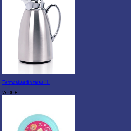
Termoskaadin teräs 1L
26,00
€