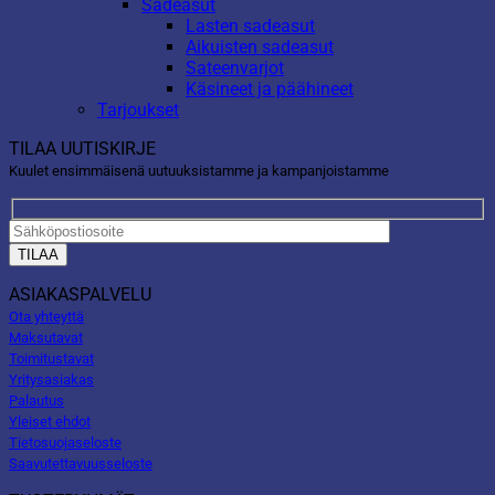
Sadeasut
Lasten sadeasut
Aikuisten sadeasut
Sateenvarjot
Käsineet ja päähineet
Tarjoukset
TILAA UUTISKIRJE
Kuulet ensimmäisenä uutuuksistamme ja kampanjoistamme
ASIAKASPALVELU
Ota yhteyttä
Maksutavat
Toimitustavat
Yritysasiakas
Palautus
Yleiset ehdot
Tietosuojaseloste
Saavutettavuusseloste