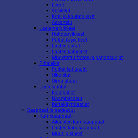
Legot
Vesilelut
Koti- ja kauppaleikit
Askartelu
Lastentarvikkeet
Hoitotarvikkeet
Patjat ja peitteet
Lasten astiat
Lasten kalusteet
Muovitettu frotee ja patjansuojat
Pihaleikit
Pulkat ja liukurit
Ulkolelut
Uima-altaat
Lastenjuhlat
Foliopallot
Naamiaisasut
Kertakäyttöastiat
Saappaat ja sadeasut
Kumisaappaat
Aikuisten kumisaappaat
Lasten kumisaappaat
Muut jalkineet