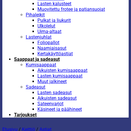
Lasten kalusteet
Muovitettu frotee ja patjansuojat
Pihaleikit
Pulkat ja liukurit
Ulkolelut
Uima-altaat
Lastenjuhlat
Foliopallot
Naamiaisasut
Kertakäyttöastiat
Saappaat ja sadeasut
Kumisaappaat
Aikuisten kumisaappaat
Lasten kumisaappaat
Muut jalkineet
Sadeasut
Lasten sadeasut
Aikuisten sadeasut
Sateenvarjot
Käsineet ja päähineet
Tarjoukset
Etusivu
/
Keittiö
/
Astiat