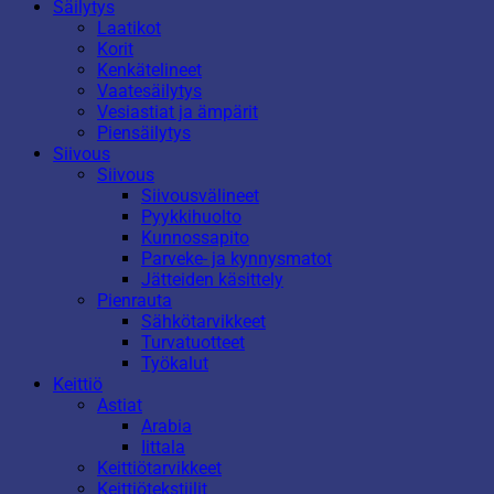
Säilytys
Laatikot
Korit
Kenkätelineet
Vaatesäilytys
Vesiastiat ja ämpärit
Piensäilytys
Siivous
Siivous
Siivousvälineet
Pyykkihuolto
Kunnossapito
Parveke- ja kynnysmatot
Jätteiden käsittely
Pienrauta
Sähkötarvikkeet
Turvatuotteet
Työkalut
Keittiö
Astiat
Arabia
Iittala
Keittiötarvikkeet
Keittiötekstiilit