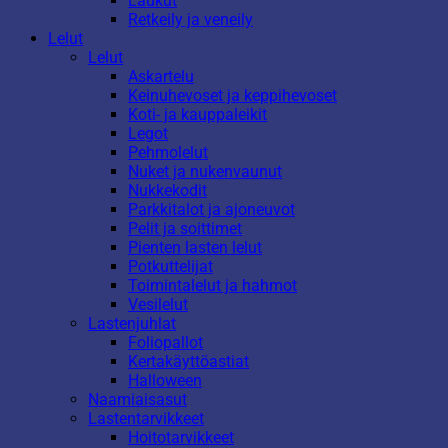
Laukut
Retkeily ja veneily
Lelut
Lelut
Askartelu
Keinuhevoset ja keppihevoset
Koti- ja kauppaleikit
Legot
Pehmolelut
Nuket ja nukenvaunut
Nukkekodit
Parkkitalot ja ajoneuvot
Pelit ja soittimet
Pienten lasten lelut
Potkuttelijat
Toimintalelut ja hahmot
Vesilelut
Lastenjuhlat
Foliopallot
Kertakäyttöastiat
Halloween
Naamiaisasut
Lastentarvikkeet
Hoitotarvikkeet