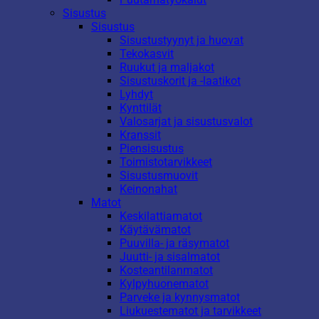
Sisustus
Sisustus
Sisustustyynyt ja huovat
Tekokasvit
Ruukut ja maljakot
Sisustuskorit ja -laatikot
Lyhdyt
Kynttilät
Valosarjat ja sisustusvalot
Kranssit
Piensisustus
Toimistotarvikkeet
Sisustusmuovit
Keinonahat
Matot
Keskilattiamatot
Käytävämatot
Puuvilla- ja räsymatot
Juutti- ja sisalmatot
Kosteantilanmatot
Kylpyhuonematot
Parveke ja kynnysmatot
Liukuestematot ja tarvikkeet