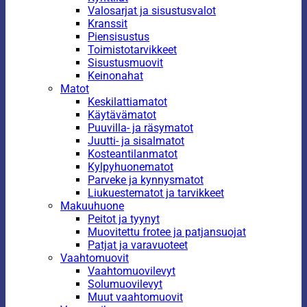
Valosarjat ja sisustusvalot
Kranssit
Piensisustus
Toimistotarvikkeet
Sisustusmuovit
Keinonahat
Matot
Keskilattiamatot
Käytävämatot
Puuvilla- ja räsymatot
Juutti- ja sisalmatot
Kosteantilanmatot
Kylpyhuonematot
Parveke ja kynnysmatot
Liukuestematot ja tarvikkeet
Makuuhuone
Peitot ja tyynyt
Muovitettu frotee ja patjansuojat
Patjat ja varavuoteet
Vaahtomuovit
Vaahtomuovilevyt
Solumuovilevyt
Muut vaahtomuovit