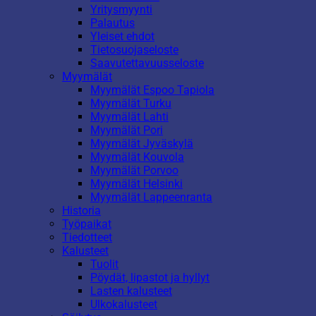
Yritysmyynti
Palautus
Yleiset ehdot
Tietosuojaseloste
Saavutettavuusseloste
Myymälät
Myymälät Espoo Tapiola
Myymälät Turku
Myymälät Lahti
Myymälät Pori
Myymälät Jyväskylä
Myymälät Kouvola
Myymälät Porvoo
Myymälät Helsinki
Myymälät Lappeenranta
Historia
Työpaikat
Tiedotteet
Kalusteet
Tuolit
Pöydät, lipastot ja hyllyt
Lasten kalusteet
Ulkokalusteet