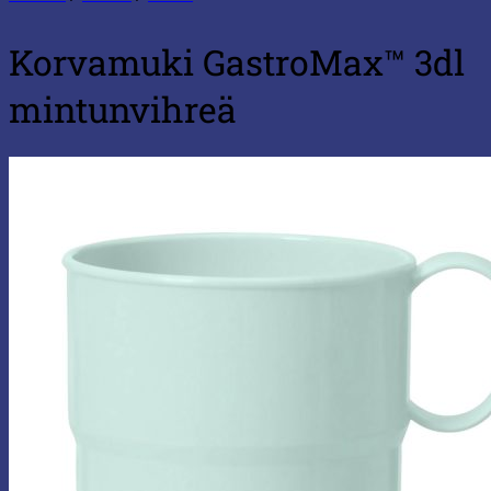
Korvamuki GastroMax™ 3dl
mintunvihreä