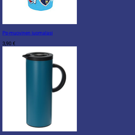
Pp-muovinen juomalasi
3,90
€