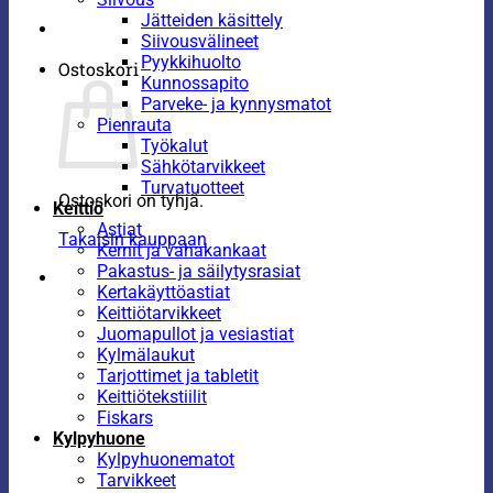
Jätteiden käsittely
Siivousvälineet
Pyykkihuolto
Ostoskori
Kunnossapito
Parveke- ja kynnysmatot
Pienrauta
Työkalut
Sähkötarvikkeet
Turvatuotteet
Ostoskori on tyhjä.
Keittiö
Astiat
Takaisin kauppaan
Kernit ja vahakankaat
Pakastus- ja säilytysrasiat
Kertakäyttöastiat
Keittiötarvikkeet
Juomapullot ja vesiastiat
Kylmälaukut
Tarjottimet ja tabletit
Keittiötekstiilit
Fiskars
Kylpyhuone
Kylpyhuonematot
Tarvikkeet