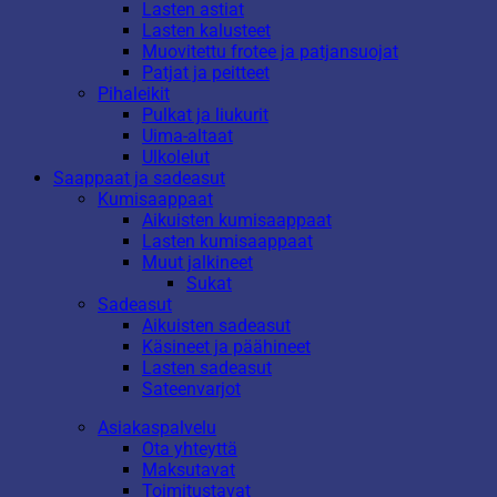
Lasten astiat
Lasten kalusteet
Muovitettu frotee ja patjansuojat
Patjat ja peitteet
Pihaleikit
Pulkat ja liukurit
Uima-altaat
Ulkolelut
Saappaat ja sadeasut
Kumisaappaat
Aikuisten kumisaappaat
Lasten kumisaappaat
Muut jalkineet
Sukat
Sadeasut
Aikuisten sadeasut
Käsineet ja päähineet
Lasten sadeasut
Sateenvarjot
Asiakaspalvelu
Ota yhteyttä
Maksutavat
Toimitustavat