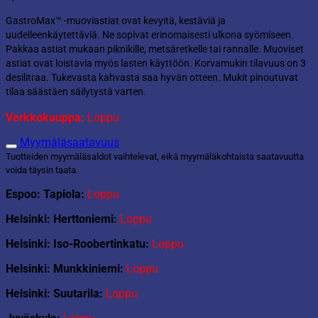
GastroMax™ -muoviastiat ovat kevyitä, kestäviä ja
uudelleenkäytettäviä. Ne sopivat erinomaisesti ulkona syömiseen.
Pakkaa astiat mukaan piknikille, metsäretkelle tai rannalle. Muoviset
astiat ovat loistavia myös lasten käyttöön. Korvamukin tilavuus on 3
desilitraa. Tukevasta kahvasta saa hyvän otteen. Mukit pinoutuvat
tilaa säästäen säilytystä varten.
Verkkokauppa:
Loppu
Myymäläsaatavuus
Tuotteiden myymäläsaldot vaihtelevat, eikä myymäläkohtaista saatavuutta
voida täysin taata.
Espoo: Tapiola:
Loppu
Helsinki: Herttoniemi:
Loppu
Helsinki: Iso-Roobertinkatu:
Loppu
Helsinki: Munkkiniemi:
Loppu
Helsinki: Suutarila:
Loppu