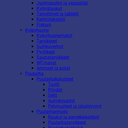
Juomapullot ja vesiastiat
Kylmälaukut
Tarjottimet ja tabletit
Keittiötekstiilit
Fiskars
Kylpyhuone
Kylpyhuonematot
Tarvikkeet
Suihkuverhot
Pyyhkeet
Saunatarvikkeet
WC-harjat
Ammeet ja potat
Puutarha
Puutarhakalusteet
Tuolit
Pöydät
Setit
Aurinkovarjot
Pehmusteet ja istuintyynyt
Puutarhanhoito
Ruukut ja parvekelaatikot
Puutarhatarvikkeet
Puutarhatyökalut