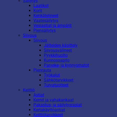
Säilytys
Laatikot
Korit
Kenkätelineet
Vaatesäilytys
Vesiastiat ja ämpärit
Piensäilytys
Siivous
Siivous
Jätteiden käsittely
Siivousvälineet
Pyykkihuolto
Kunnossapito
Parveke- ja kynnysmatot
Pienrauta
Työkalut
Sähkötarvikkeet
Turvatuotteet
Keittiö
Astiat
Kernit ja vahakankaat
Pakastus- ja säilytysrasiat
Kertakäyttöastiat
Keittiötarvikkeet