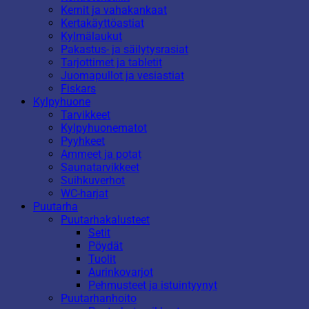
Kernit ja vahakankaat
Kertakäyttöastiat
Kylmälaukut
Pakastus- ja säilytysrasiat
Tarjottimet ja tabletit
Juomapullot ja vesiastiat
Fiskars
Kylpyhuone
Tarvikkeet
Kylpyhuonematot
Pyyhkeet
Ammeet ja potat
Saunatarvikkeet
Suihkuverhot
WC-harjat
Puutarha
Puutarhakalusteet
Setit
Pöydät
Tuolit
Aurinkovarjot
Pehmusteet ja istuintyynyt
Puutarhanhoito