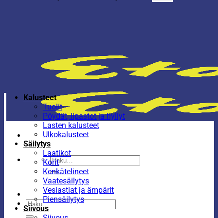
Kalusteet
Tuolit
Pöydät, lipastot ja hyllyt
Lasten kalusteet
Ulkokalusteet
Säilytys
Laatikot
Etsi:
Korit
Kenkätelineet
Vaatesäilytys
Vesiastiat ja ämpärit
Piensäilytys
Etsi:
Siivous
Siivous