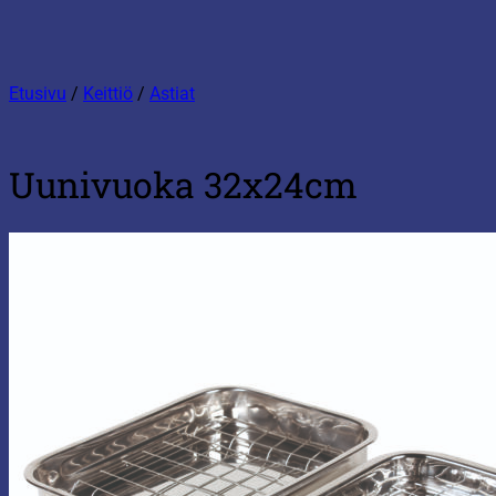
Etusivu
/
Keittiö
/
Astiat
Uunivuoka 32x24cm