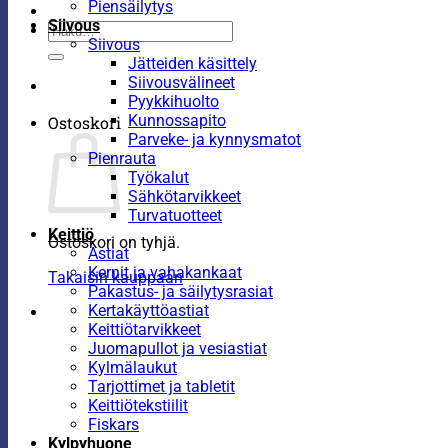
Piensäilytys
Siivous
Etsi:
Siivous
Jätteiden käsittely
Siivousvälineet
Pyykkihuolto
Kunnossapito
Ostoskori
Parveke- ja kynnysmatot
Pienrauta
Työkalut
Sähkötarvikkeet
Turvatuotteet
Keittiö
Ostoskori on tyhjä.
Astiat
Kernit ja vahakankaat
Takaisin kauppaan
Pakastus- ja säilytysrasiat
Kertakäyttöastiat
Keittiötarvikkeet
Juomapullot ja vesiastiat
Kylmälaukut
Tarjottimet ja tabletit
Keittiötekstiilit
Fiskars
Kylpyhuone