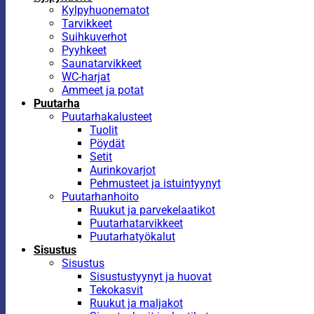
Kylpyhuonematot
Tarvikkeet
Suihkuverhot
Pyyhkeet
Saunatarvikkeet
WC-harjat
Ammeet ja potat
Puutarha
Puutarhakalusteet
Tuolit
Pöydät
Setit
Aurinkovarjot
Pehmusteet ja istuintyynyt
Puutarhanhoito
Ruukut ja parvekelaatikot
Puutarhatarvikkeet
Puutarhatyökalut
Sisustus
Sisustus
Sisustustyynyt ja huovat
Tekokasvit
Ruukut ja maljakot