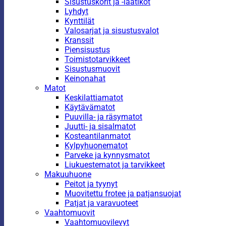
Sisustuskorit ja -laatikot
Lyhdyt
Kynttilät
Valosarjat ja sisustusvalot
Kranssit
Piensisustus
Toimistotarvikkeet
Sisustusmuovit
Keinonahat
Matot
Keskilattiamatot
Käytävämatot
Puuvilla- ja räsymatot
Juutti- ja sisalmatot
Kosteantilanmatot
Kylpyhuonematot
Parveke ja kynnysmatot
Liukuestematot ja tarvikkeet
Makuuhuone
Peitot ja tyynyt
Muovitettu frotee ja patjansuojat
Patjat ja varavuoteet
Vaahtomuovit
Vaahtomuovilevyt