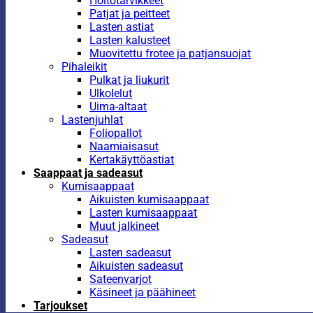
Hoitotarvikkeet
Patjat ja peitteet
Lasten astiat
Lasten kalusteet
Muovitettu frotee ja patjansuojat
Pihaleikit
Pulkat ja liukurit
Ulkolelut
Uima-altaat
Lastenjuhlat
Foliopallot
Naamiaisasut
Kertakäyttöastiat
Saappaat ja sadeasut
Kumisaappaat
Aikuisten kumisaappaat
Lasten kumisaappaat
Muut jalkineet
Sadeasut
Lasten sadeasut
Aikuisten sadeasut
Sateenvarjot
Käsineet ja päähineet
Tarjoukset