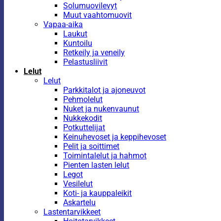
Solumuovilevyt
Muut vaahtomuovit
Vapaa-aika
Laukut
Kuntoilu
Retkeily ja veneily
Pelastusliivit
Lelut
Lelut
Parkkitalot ja ajoneuvot
Pehmolelut
Nuket ja nukenvaunut
Nukkekodit
Potkuttelijat
Keinuhevoset ja keppihevoset
Pelit ja soittimet
Toimintalelut ja hahmot
Pienten lasten lelut
Legot
Vesilelut
Koti- ja kauppaleikit
Askartelu
Lastentarvikkeet