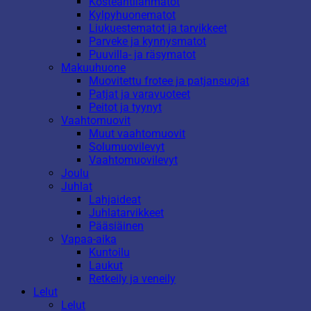
Kosteantilanmatot
Kylpyhuonematot
Liukuestematot ja tarvikkeet
Parveke ja kynnysmatot
Puuvilla- ja räsymatot
Makuuhuone
Muovitettu frotee ja patjansuojat
Patjat ja varavuoteet
Peitot ja tyynyt
Vaahtomuovit
Muut vaahtomuovit
Solumuovilevyt
Vaahtomuovilevyt
Joulu
Juhlat
Lahjaideat
Juhlatarvikkeet
Pääsiäinen
Vapaa-aika
Kuntoilu
Laukut
Retkeily ja veneily
Lelut
Lelut