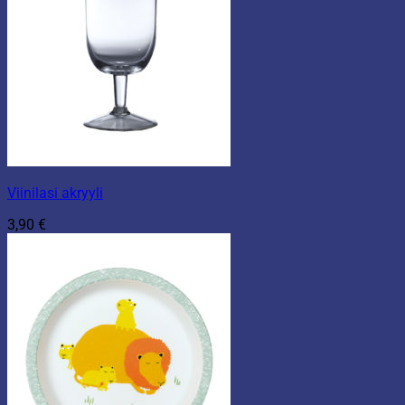
Viinilasi akryyli
3,90
€