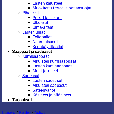
Lasten kalusteet
Muovitettu frotee ja patjansuojat
Pihaleikit
Pulkat ja liukurit
Ulkolelut
Uima-altaat
Lastenjuhlat
Foliopallot
Naamiaisasut
Kertakäyttöastiat
Saappaat ja sadeasut
Kumisaappaat
Aikuisten kumisaappaat
Lasten kumisaappaat
Muut jalkineet
Sadeasut
Lasten sadeasut
Aikuisten sadeasut
Sateenvarjot
Käsineet ja päähineet
Tarjoukset
Etusivu
/
Keittiö
/
Astiat