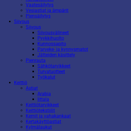
Vaatesäilytys
Vesiastiat ja ämpärit
Piensäilytys
Siivous
Siivous
Siivousvälineet
Pyykkihuolto
Kunnossapito
Parveke- ja kynnysmatot
Jätteiden käsittely
Pienrauta
Sähkötarvikkeet
Turvatuotteet
Työkalut
Keittiö
Astiat
Arabia
Iittala
Keittiötarvikkeet
Keittiötekstiilit
Kernit ja vahakankaat
Kertakäyttöastiat
Kylmälaukut