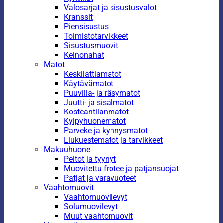
Valosarjat ja sisustusvalot
Kranssit
Piensisustus
Toimistotarvikkeet
Sisustusmuovit
Keinonahat
Matot
Keskilattiamatot
Käytävämatot
Puuvilla- ja räsymatot
Juutti- ja sisalmatot
Kosteantilanmatot
Kylpyhuonematot
Parveke ja kynnysmatot
Liukuestematot ja tarvikkeet
Makuuhuone
Peitot ja tyynyt
Muovitettu frotee ja patjansuojat
Patjat ja varavuoteet
Vaahtomuovit
Vaahtomuovilevyt
Solumuovilevyt
Muut vaahtomuovit