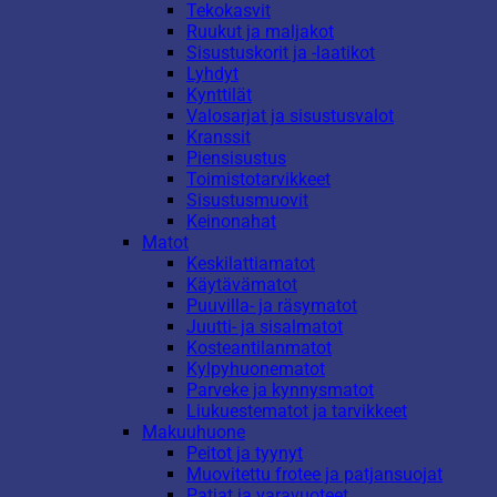
Tekokasvit
Ruukut ja maljakot
Sisustuskorit ja -laatikot
Lyhdyt
Kynttilät
Valosarjat ja sisustusvalot
Kranssit
Piensisustus
Toimistotarvikkeet
Sisustusmuovit
Keinonahat
Matot
Keskilattiamatot
Käytävämatot
Puuvilla- ja räsymatot
Juutti- ja sisalmatot
Kosteantilanmatot
Kylpyhuonematot
Parveke ja kynnysmatot
Liukuestematot ja tarvikkeet
Makuuhuone
Peitot ja tyynyt
Muovitettu frotee ja patjansuojat
Patjat ja varavuoteet