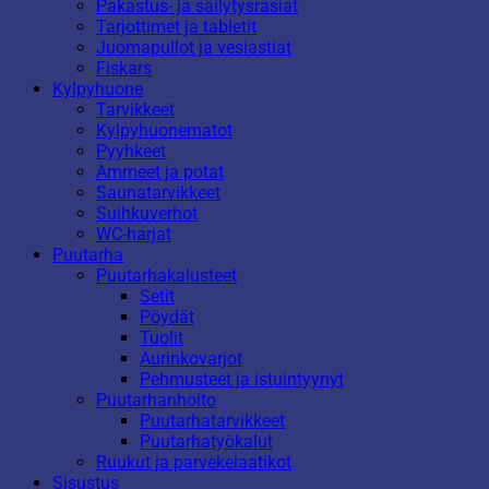
Pakastus- ja säilytysrasiat
Tarjottimet ja tabletit
Juomapullot ja vesiastiat
Fiskars
Kylpyhuone
Tarvikkeet
Kylpyhuonematot
Pyyhkeet
Ammeet ja potat
Saunatarvikkeet
Suihkuverhot
WC-harjat
Puutarha
Puutarhakalusteet
Setit
Pöydät
Tuolit
Aurinkovarjot
Pehmusteet ja istuintyynyt
Puutarhanhoito
Puutarhatarvikkeet
Puutarhatyökalut
Ruukut ja parvekelaatikot
Sisustus