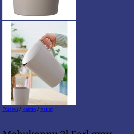
Etusivu
/
Keittiö
/
Astiat
Mehukannu 2l Earl gray