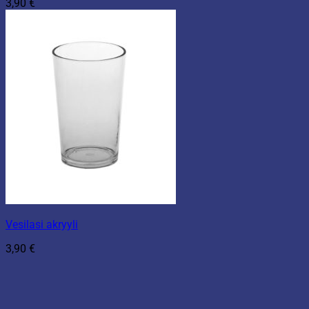
3,90
€
Vesilasi akryyli
3,90
€