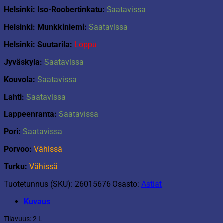
Helsinki: Iso-Roobertinkatu:
Saatavissa
Helsinki: Munkkiniemi:
Saatavissa
Helsinki: Suutarila:
Loppu
Jyväskyla:
Saatavissa
Kouvola:
Saatavissa
Lahti:
Saatavissa
Lappeenranta:
Saatavissa
Pori:
Saatavissa
Porvoo:
Vähissä
Turku:
Vähissä
Tuotetunnus (SKU):
26015676
Osasto:
Astiat
Kuvaus
Tilavuus: 2 L