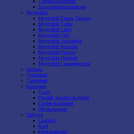
Tietosuojaseloste
Saavutettavuusseloste
Myymälät
Myymälät Espoo Tapiola
Myymälät Turku
Myymälät Lahti
Myymälät Pori
Myymälät Jyväskylä
Myymälät Kouvola
Myymälät Porvoo
Myymälät Helsinki
Myymälät Lappeenranta
Historia
Työpaikat
Tiedotteet
Kalusteet
Tuolit
Pöydät, lipastot ja hyllyt
Lasten kalusteet
Ulkokalusteet
Säilytys
Laatikot
Korit
Kenkätelineet