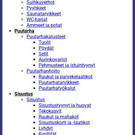
Suihkuverhot
Pyyhkeet
Saunatarvikkeet
WC-harjat
Ammeet ja potat
Puutarha
Puutarhakalusteet
Tuolit
Pöydät
Setit
Aurinkovarjot
Pehmusteet ja istuintyynyt
Puutarhanhoito
Ruukut ja parvekelaatikot
Puutarhatarvikkeet
Puutarhatyökalut
Sisustus
Sisustus
Sisustustyynyt ja huovat
Tekokasvit
Ruukut ja maljakot
Sisustuskorit ja -laatikot
Lyhdyt
Kynttilät