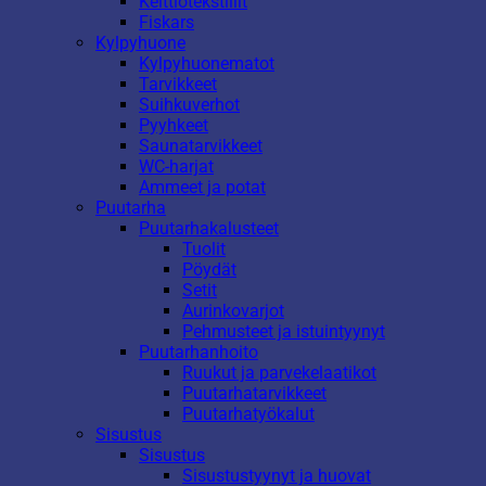
Keittiötekstiilit
Fiskars
Kylpyhuone
Kylpyhuonematot
Tarvikkeet
Suihkuverhot
Pyyhkeet
Saunatarvikkeet
WC-harjat
Ammeet ja potat
Puutarha
Puutarhakalusteet
Tuolit
Pöydät
Setit
Aurinkovarjot
Pehmusteet ja istuintyynyt
Puutarhanhoito
Ruukut ja parvekelaatikot
Puutarhatarvikkeet
Puutarhatyökalut
Sisustus
Sisustus
Sisustustyynyt ja huovat