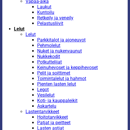
Vapaa-aika
Laukut
Kuntoilu
Retkeily ja veneily
Pelastusliivit
Lelut
Lelut
Parkkitalot ja ajoneuvot
Pehmolelut
Nuket ja nukenvaunut
Nukkekodit
Potkuttelijat
Keinuhevoset ja keppihevoset
Pelit ja soittimet
Toimintalelut ja hahmot
Pienten lasten lelut
Legot
Vesilelut
Koti- ja kauppaleikit
Askartelu
Lastentarvikkeet
Hoitotarvikkeet
Patjat ja peitteet
Lasten astiat