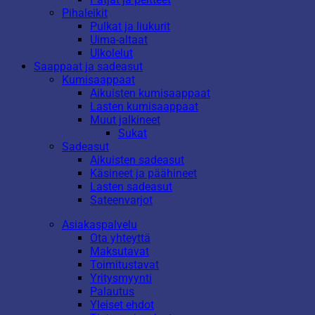
Pihaleikit
Pulkat ja liukurit
Uima-altaat
Ulkolelut
Saappaat ja sadeasut
Kumisaappaat
Aikuisten kumisaappaat
Lasten kumisaappaat
Muut jalkineet
Sukat
Sadeasut
Aikuisten sadeasut
Käsineet ja päähineet
Lasten sadeasut
Sateenvarjot
Asiakaspalvelu
Ota yhteyttä
Maksutavat
Toimitustavat
Yritysmyynti
Palautus
Yleiset ehdot