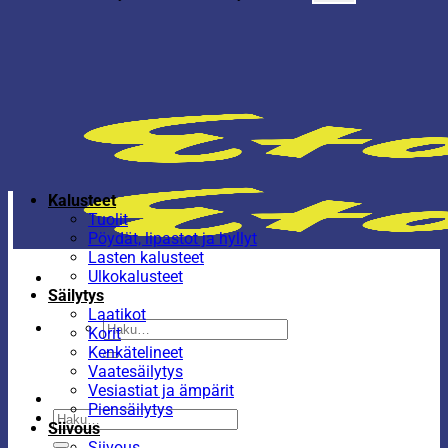
Kalusteet
Tuolit
Pöydät, lipastot ja hyllyt
Lasten kalusteet
Ulkokalusteet
Säilytys
Laatikot
Etsi:
Korit
Kenkätelineet
Vaatesäilytys
Vesiastiat ja ämpärit
Piensäilytys
Etsi:
Siivous
Siivous