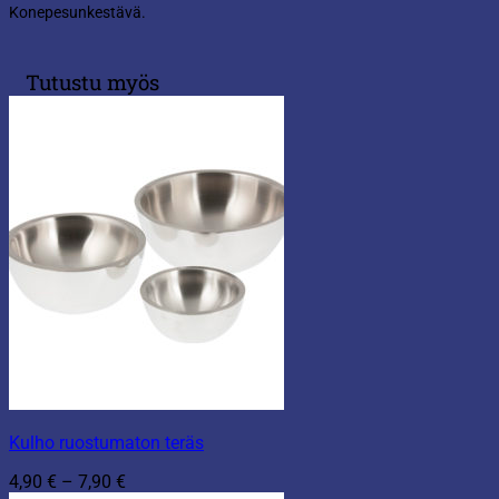
Konepesunkestävä.
Tutustu myös
Kulho ruostumaton teräs
Hintaluokka:
4,90
€
–
7,90
€