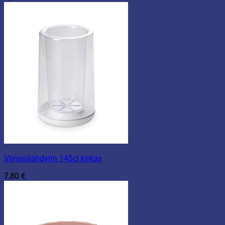
Viininjäähdytin 145cl kirkas
7,80
€