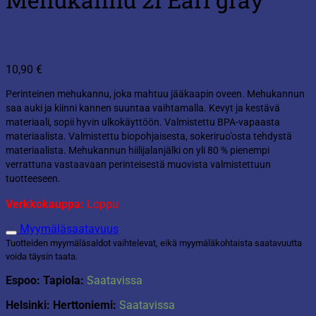
10,90
€
Perinteinen mehukannu, joka mahtuu jääkaapin oveen. Mehukannun
saa auki ja kiinni kannen suuntaa vaihtamalla. Kevyt ja kestävä
materiaali, sopii hyvin ulkokäyttöön. Valmistettu BPA-vapaasta
materiaalista. Valmistettu biopohjaisesta, sokeriruo’osta tehdystä
materiaalista. Mehukannun hiilijalanjälki on yli 80 % pienempi
verrattuna vastaavaan perinteisestä muovista valmistettuun
tuotteeseen.
Verkkokauppa:
Loppu
Myymäläsaatavuus
Tuotteiden myymäläsaldot vaihtelevat, eikä myymäläkohtaista saatavuutta
voida täysin taata.
Espoo: Tapiola:
Saatavissa
Helsinki: Herttoniemi:
Saatavissa