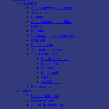
Sisustus
Sisustustyynyt ja huovat
Tekokasvit
Ruukut
Sisustuskorit ja -laatikot
Lyhdyt
Kynttilät
Valosarjat ja sisustusvalot
Kranssit
Piensisustus
Toimistotarvikkeet
Sisustusmuovit
Staattiset kalvot
Kuviolliset
Marmori ja kivi
Puukuosit
Velour
Yksiväriset
Keinonahat
Matot
Keskilattiamatot
Käytävämatot
Juutti- ja sisalmatot