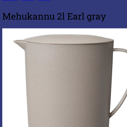
Mehukannu 2l Earl gray