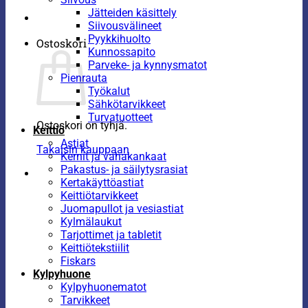
Jätteiden käsittely
Siivousvälineet
Pyykkihuolto
Ostoskori
Kunnossapito
Parveke- ja kynnysmatot
Pienrauta
Työkalut
Sähkötarvikkeet
Turvatuotteet
Ostoskori on tyhjä.
Keittiö
Astiat
Takaisin kauppaan
Kernit ja vahakankaat
Pakastus- ja säilytysrasiat
Kertakäyttöastiat
Keittiötarvikkeet
Juomapullot ja vesiastiat
Kylmälaukut
Tarjottimet ja tabletit
Keittiötekstiilit
Fiskars
Kylpyhuone
Kylpyhuonematot
Tarvikkeet