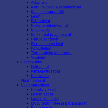
Askartelu
Keinuhevoset ja keppihevoset
Koti- ja kauppaleikit
Legot
Pehmolelut
Nuket ja nukenvaunut
Nukkekodit
Parkkitalot ja ajoneuvot
Pelit ja soittimet
Pienten lasten lelut
Potkuttelijat
Toimintalelut ja hahmot
Vesilelut
Lastenjuhlat
Foliopallot
Kertakäyttöastiat
Halloween
Naamiaisasut
Lastentarvikkeet
Hoitotarvikkeet
Lasten astiat
Lasten kalusteet
Muovitettu frotee ja patjansuojat
Patjat ja peitteet