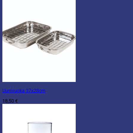
4,90 €
-
7,90 €
Uunivuoka 37x28cm
18,50
€