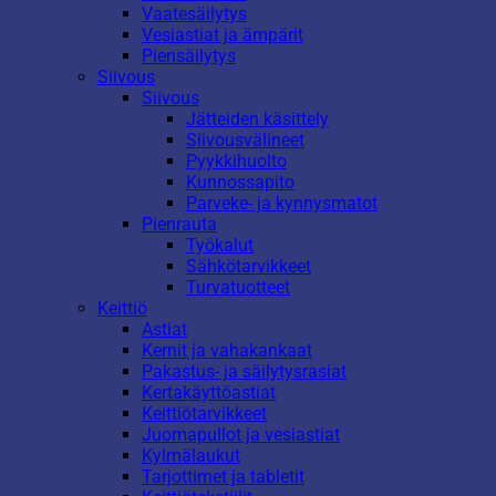
Vaatesäilytys
Vesiastiat ja ämpärit
Piensäilytys
Siivous
Siivous
Jätteiden käsittely
Siivousvälineet
Pyykkihuolto
Kunnossapito
Parveke- ja kynnysmatot
Pienrauta
Työkalut
Sähkötarvikkeet
Turvatuotteet
Keittiö
Astiat
Kernit ja vahakankaat
Pakastus- ja säilytysrasiat
Kertakäyttöastiat
Keittiötarvikkeet
Juomapullot ja vesiastiat
Kylmälaukut
Tarjottimet ja tabletit