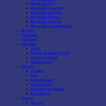
Myymälät Pori
Myymälät Jyväskylä
Myymälät Kouvola
Myymälät Porvoo
Myymälät Helsinki
Myymälät Lappeenranta
Historia
Työpaikat
Tiedotteet
Kalusteet
Tuolit
Pöydät, lipastot ja hyllyt
Lasten kalusteet
Ulkokalusteet
Säilytys
Laatikot
Korit
Kenkätelineet
Vaatesäilytys
Vesiastiat ja ämpärit
Piensäilytys
Siivous
Siivous