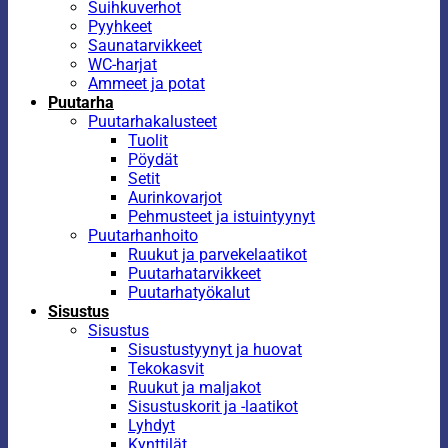
Suihkuverhot
Pyyhkeet
Saunatarvikkeet
WC-harjat
Ammeet ja potat
Puutarha
Puutarhakalusteet
Tuolit
Pöydät
Setit
Aurinkovarjot
Pehmusteet ja istuintyynyt
Puutarhanhoito
Ruukut ja parvekelaatikot
Puutarhatarvikkeet
Puutarhatyökalut
Sisustus
Sisustus
Sisustustyynyt ja huovat
Tekokasvit
Ruukut ja maljakot
Sisustuskorit ja -laatikot
Lyhdyt
Kynttilät