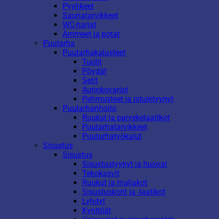
Pyyhkeet
Saunatarvikkeet
WC-harjat
Ammeet ja potat
Puutarha
Puutarhakalusteet
Tuolit
Pöydät
Setit
Aurinkovarjot
Pehmusteet ja istuintyynyt
Puutarhanhoito
Ruukut ja parvekelaatikot
Puutarhatarvikkeet
Puutarhatyökalut
Sisustus
Sisustus
Sisustustyynyt ja huovat
Tekokasvit
Ruukut ja maljakot
Sisustuskorit ja -laatikot
Lyhdyt
Kynttilät