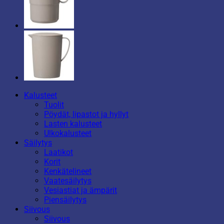
Kalusteet
Tuolit
Pöydät, lipastot ja hyllyt
Lasten kalusteet
Ulkokalusteet
Säilytys
Laatikot
Korit
Kenkätelineet
Vaatesäilytys
Vesiastiat ja ämpärit
Piensäilytys
Siivous
Siivous