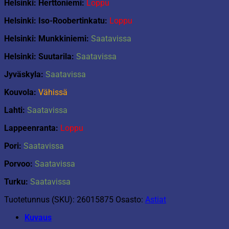
Helsinki: Herttoniemi:
Loppu
Helsinki: Iso-Roobertinkatu:
Loppu
Helsinki: Munkkiniemi:
Saatavissa
Helsinki: Suutarila:
Saatavissa
Jyväskyla:
Saatavissa
Kouvola:
Vähissä
Lahti:
Saatavissa
Lappeenranta:
Loppu
Pori:
Saatavissa
Porvoo:
Saatavissa
Turku:
Saatavissa
Tuotetunnus (SKU):
26015875
Osasto:
Astiat
Kuvaus