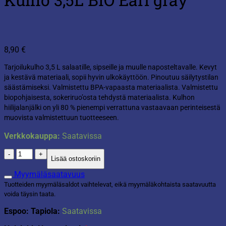
8,90
€
Tarjoilukulho 3,5 L salaatille, sipseille ja muulle naposteltavalle. Kevyt
ja kestävä materiaali, sopii hyvin ulkokäyttöön. Pinoutuu säilytystilan
säästämiseksi. Valmistettu BPA-vapaasta materiaalista. Valmistettu
biopohjaisesta, sokeriruo’osta tehdystä materiaalista. Kulhon
hiilijalanjälki on yli 80 % pienempi verrattuna vastaavaan perinteisestä
muovista valmistettuun tuotteeseen.
Verkkokauppa:
Saatavissa
Kulho
Lisää ostoskoriin
3,5L
BIO
Myymäläsaatavuus
Earl
Tuotteiden myymäläsaldot vaihtelevat, eikä myymäläkohtaista saatavuutta
gray
voida täysin taata.
määrä
Espoo: Tapiola:
Saatavissa