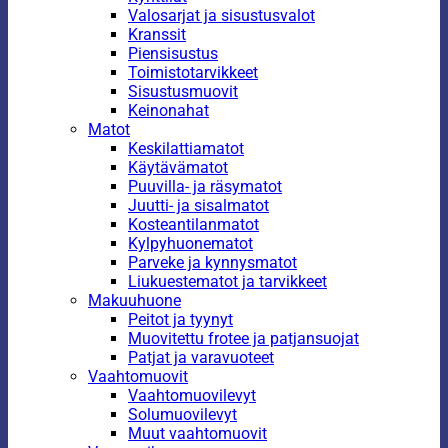
Valosarjat ja sisustusvalot
Kranssit
Piensisustus
Toimistotarvikkeet
Sisustusmuovit
Keinonahat
Matot
Keskilattiamatot
Käytävämatot
Puuvilla- ja räsymatot
Juutti- ja sisalmatot
Kosteantilanmatot
Kylpyhuonematot
Parveke ja kynnysmatot
Liukuestematot ja tarvikkeet
Makuuhuone
Peitot ja tyynyt
Muovitettu frotee ja patjansuojat
Patjat ja varavuoteet
Vaahtomuovit
Vaahtomuovilevyt
Solumuovilevyt
Muut vaahtomuovit