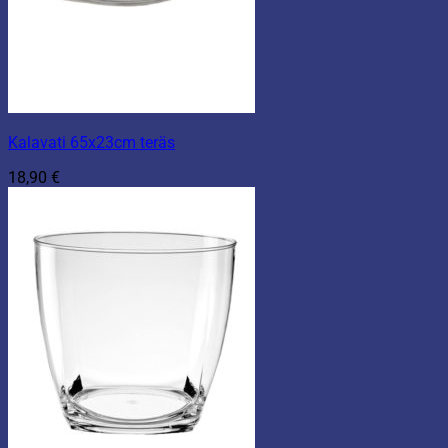
Kalavati 65x23cm teräs
18,90
€