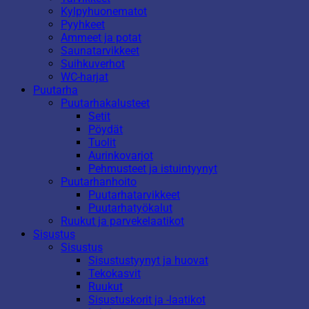
Kylpyhuonematot
Pyyhkeet
Ammeet ja potat
Saunatarvikkeet
Suihkuverhot
WC-harjat
Puutarha
Puutarhakalusteet
Setit
Pöydät
Tuolit
Aurinkovarjot
Pehmusteet ja istuintyynyt
Puutarhanhoito
Puutarhatarvikkeet
Puutarhatyökalut
Ruukut ja parvekelaatikot
Sisustus
Sisustus
Sisustustyynyt ja huovat
Tekokasvit
Ruukut
Sisustuskorit ja -laatikot