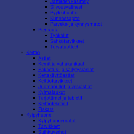
Jätteiden käsittely
Siivousvälineet
Pyykkihuolto
Kunnossapito
Parveke- ja kynnysmatot
Pienrauta
Työkalut
Sähkötarvikkeet
Turvatuotteet
Keittiö
Astiat
Kernit ja vahakankaat
Pakastus- ja säilytysrasiat
Kertakäyttöastiat
Keittiötarvikkeet
Juomapullot ja vesiastiat
Kylmälaukut
Tarjottimet ja tabletit
Keittiötekstiilit
Fiskars
Kylpyhuone
Kylpyhuonematot
Tarvikkeet
Suihkuverhot