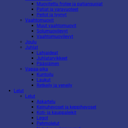
Muovitettu frotee ja patjansuojat
Patjat ja varavuoteet
Peitot ja tyynyt
Vaahtomuovit
Muut vaahtomuovit
Solumuovilevyt
Vaahtomuovilevyt
Joulu
Juhlat
Lahjaideat
Juhlatarvikkeet
Pääsiäinen
Vapaa-aika
Kuntoilu
Laukut
Retkeily ja veneily
Lelut
Lelut
Askartelu
Keinuhevoset ja keppihevoset
Koti- ja kauppaleikit
Legot
Pehmolelut