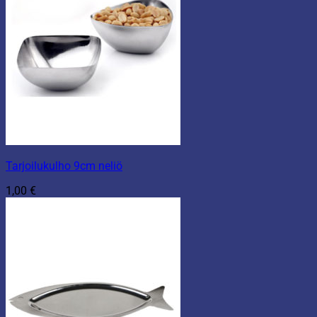
Tarjoilukulho 9cm neliö
1,00
€