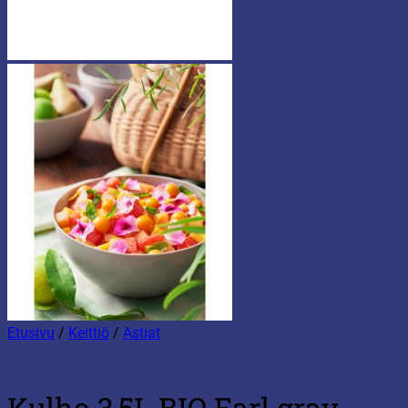
Etusivu
/
Keittiö
/
Astiat
Kulho 3,5L BIO Earl gray