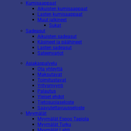
Kumisaappaat
Aikuisten kumisaappaat
Lasten kumisaappaat
Muut jalkineet
Sukat
Sadeasut
Aikuisten sadeasut
Käsineet ja päähineet
Lasten sadeasut
Sateenvarjot
Asiakaspalvelu
Ota yhteyttä
Maksutavat
Toimitustavat
Yritysmyynti
Palautus
Yleiset ehdot
Tietosuojaseloste
Saavutettavuusseloste
Myymälät
Myymälät Espoo Tapiola
Myymälät Turku
Myymälät Lahti