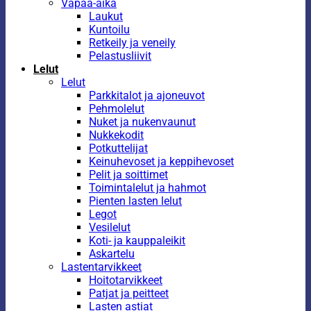
Vapaa-aika
Laukut
Kuntoilu
Retkeily ja veneily
Pelastusliivit
Lelut
Lelut
Parkkitalot ja ajoneuvot
Pehmolelut
Nuket ja nukenvaunut
Nukkekodit
Potkuttelijat
Keinuhevoset ja keppihevoset
Pelit ja soittimet
Toimintalelut ja hahmot
Pienten lasten lelut
Legot
Vesilelut
Koti- ja kauppaleikit
Askartelu
Lastentarvikkeet
Hoitotarvikkeet
Patjat ja peitteet
Lasten astiat