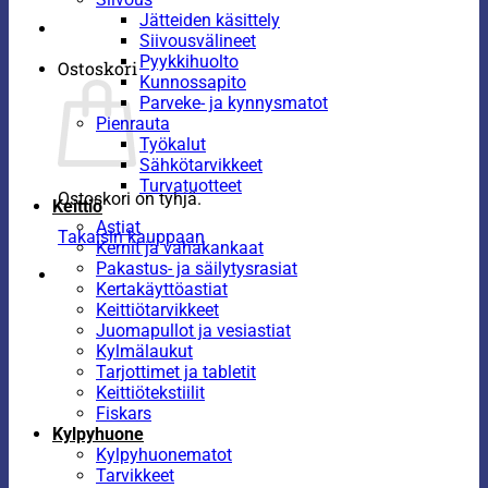
Jätteiden käsittely
Siivousvälineet
Pyykkihuolto
Ostoskori
Kunnossapito
Parveke- ja kynnysmatot
Pienrauta
Työkalut
Sähkötarvikkeet
Turvatuotteet
Ostoskori on tyhjä.
Keittiö
Astiat
Takaisin kauppaan
Kernit ja vahakankaat
Pakastus- ja säilytysrasiat
Kertakäyttöastiat
Keittiötarvikkeet
Juomapullot ja vesiastiat
Kylmälaukut
Tarjottimet ja tabletit
Keittiötekstiilit
Fiskars
Kylpyhuone
Kylpyhuonematot
Tarvikkeet