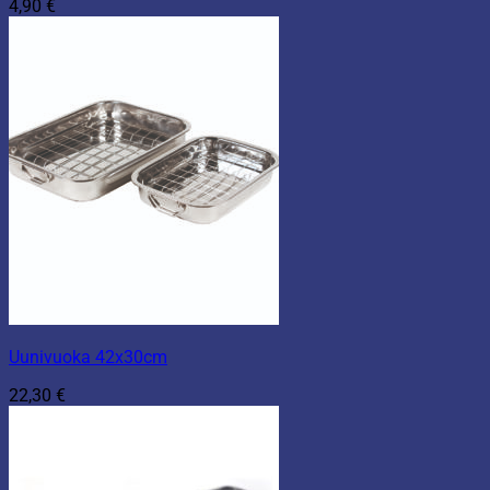
4,90
€
Uunivuoka 42x30cm
22,30
€