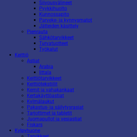
Siivousvälineet
Pyykkihuolto
Kunnossapito
Parveke- ja kynnysmatot
Jätteiden käsittely
Pienrauta
Sähkötarvikkeet
Turvatuotteet
Työkalut
Keittiö
Astiat
Arabia
Iittala
Keittiötarvikkeet
Keittiötekstiilit
Kernit ja vahakankaat
Kertakäyttöastiat
Kylmälaukut
Pakastus- ja säilytysrasiat
Tarjottimet ja tabletit
Juomapullot ja vesiastiat
Fiskars
Kylpyhuone
Tarvikkeet