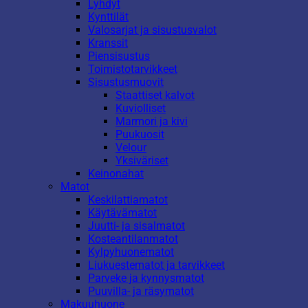
Lyhdyt
Kynttilät
Valosarjat ja sisustusvalot
Kranssit
Piensisustus
Toimistotarvikkeet
Sisustusmuovit
Staattiset kalvot
Kuviolliset
Marmori ja kivi
Puukuosit
Velour
Yksiväriset
Keinonahat
Matot
Keskilattiamatot
Käytävämatot
Juutti- ja sisalmatot
Kosteantilanmatot
Kylpyhuonematot
Liukuestematot ja tarvikkeet
Parveke ja kynnysmatot
Puuvilla- ja räsymatot
Makuuhuone