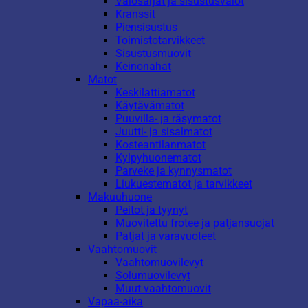
Valosarjat ja sisustusvalot
Kranssit
Piensisustus
Toimistotarvikkeet
Sisustusmuovit
Keinonahat
Matot
Keskilattiamatot
Käytävämatot
Puuvilla- ja räsymatot
Juutti- ja sisalmatot
Kosteantilanmatot
Kylpyhuonematot
Parveke ja kynnysmatot
Liukuestematot ja tarvikkeet
Makuuhuone
Peitot ja tyynyt
Muovitettu frotee ja patjansuojat
Patjat ja varavuoteet
Vaahtomuovit
Vaahtomuovilevyt
Solumuovilevyt
Muut vaahtomuovit
Vapaa-aika