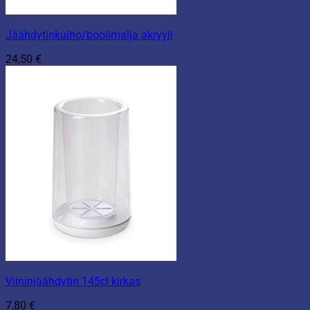
Jäähdytinkulho/boolimalja akryyli
24,50
€
Viininjäähdytin 145cl kirkas
7,80
€