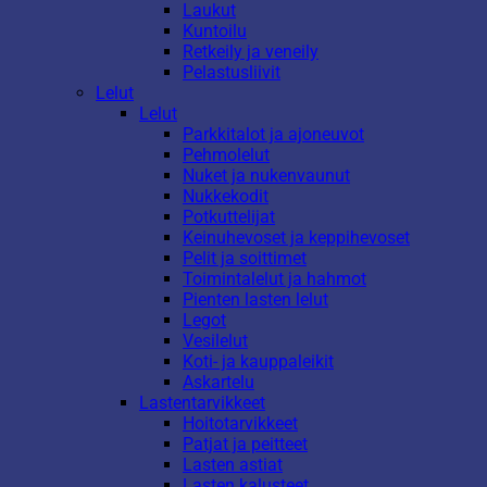
Laukut
Kuntoilu
Retkeily ja veneily
Pelastusliivit
Lelut
Lelut
Parkkitalot ja ajoneuvot
Pehmolelut
Nuket ja nukenvaunut
Nukkekodit
Potkuttelijat
Keinuhevoset ja keppihevoset
Pelit ja soittimet
Toimintalelut ja hahmot
Pienten lasten lelut
Legot
Vesilelut
Koti- ja kauppaleikit
Askartelu
Lastentarvikkeet
Hoitotarvikkeet
Patjat ja peitteet
Lasten astiat
Lasten kalusteet