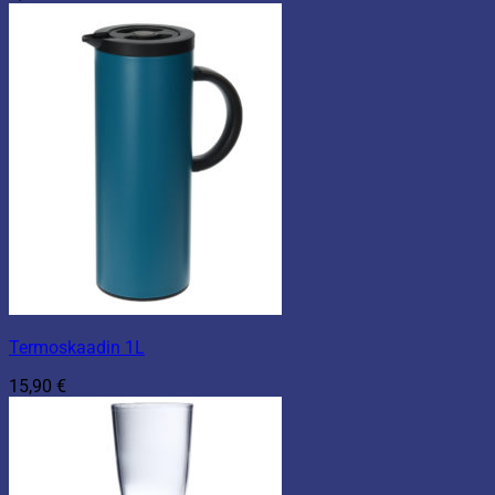
Termoskaadin 1L
15,90
€