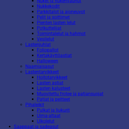
Nuket ja nukenvaunut
Nukkekodit
Parkkitalot ja ajoneuvot
Pelit ja soittimet
Pienten lasten lelut
Potkuttelijat
Toimintalelut ja hahmot
Vesilelut
Lastenjuhlat
Foliopallot
Kertakäyttöastiat
Halloween
Naamiaisasut
Lastentarvikkeet
Hoitotarvikkeet
Lasten astiat
Lasten kalusteet
Muovitettu frotee ja patjansuojat
Patjat ja peitteet
Pihaleikit
Pulkat ja liukurit
Uima-altaat
Ulkolelut
Saappaat ja sadeasut