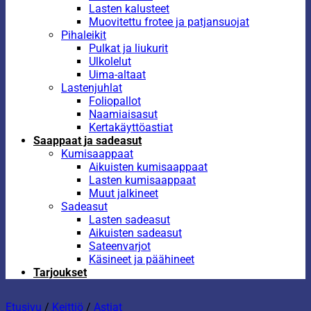
Lasten kalusteet
Muovitettu frotee ja patjansuojat
Pihaleikit
Pulkat ja liukurit
Ulkolelut
Uima-altaat
Lastenjuhlat
Foliopallot
Naamiaisasut
Kertakäyttöastiat
Saappaat ja sadeasut
Kumisaappaat
Aikuisten kumisaappaat
Lasten kumisaappaat
Muut jalkineet
Sadeasut
Lasten sadeasut
Aikuisten sadeasut
Sateenvarjot
Käsineet ja päähineet
Tarjoukset
Etusivu
/
Keittiö
/
Astiat