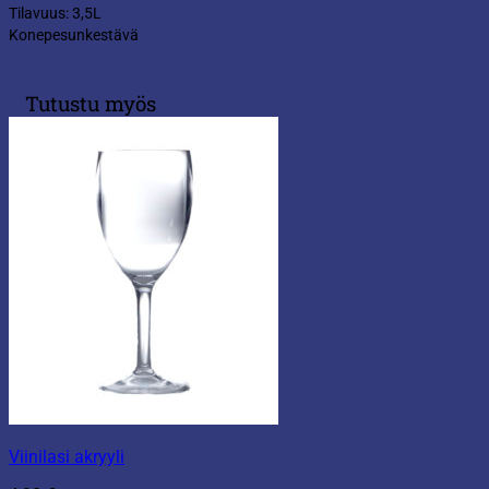
Tilavuus: 3,5L
Konepesunkestävä
Tutustu myös
Viinilasi akryyli