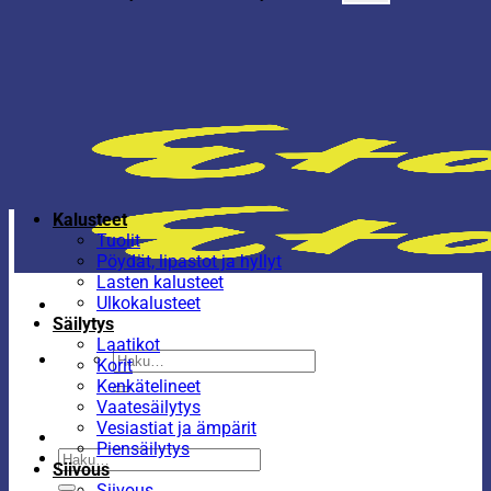
Kalusteet
Tuolit
Pöydät, lipastot ja hyllyt
Lasten kalusteet
Ulkokalusteet
Säilytys
Laatikot
Etsi:
Korit
Kenkätelineet
Vaatesäilytys
Vesiastiat ja ämpärit
Piensäilytys
Etsi:
Siivous
Siivous