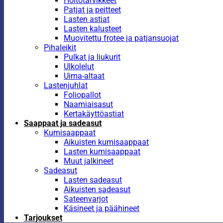
Hoitotarvikkeet
Patjat ja peitteet
Lasten astiat
Lasten kalusteet
Muovitettu frotee ja patjansuojat
Pihaleikit
Pulkat ja liukurit
Ulkolelut
Uima-altaat
Lastenjuhlat
Foliopallot
Naamiaisasut
Kertakäyttöastiat
Saappaat ja sadeasut
Kumisaappaat
Aikuisten kumisaappaat
Lasten kumisaappaat
Muut jalkineet
Sadeasut
Lasten sadeasut
Aikuisten sadeasut
Sateenvarjot
Käsineet ja päähineet
Tarjoukset