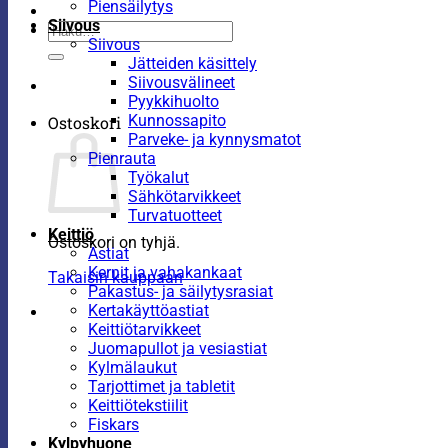
Piensäilytys
Siivous
Etsi:
Siivous
Jätteiden käsittely
Siivousvälineet
Pyykkihuolto
Kunnossapito
Ostoskori
Parveke- ja kynnysmatot
Pienrauta
Työkalut
Sähkötarvikkeet
Turvatuotteet
Keittiö
Ostoskori on tyhjä.
Astiat
Kernit ja vahakankaat
Takaisin kauppaan
Pakastus- ja säilytysrasiat
Kertakäyttöastiat
Keittiötarvikkeet
Juomapullot ja vesiastiat
Kylmälaukut
Tarjottimet ja tabletit
Keittiötekstiilit
Fiskars
Kylpyhuone