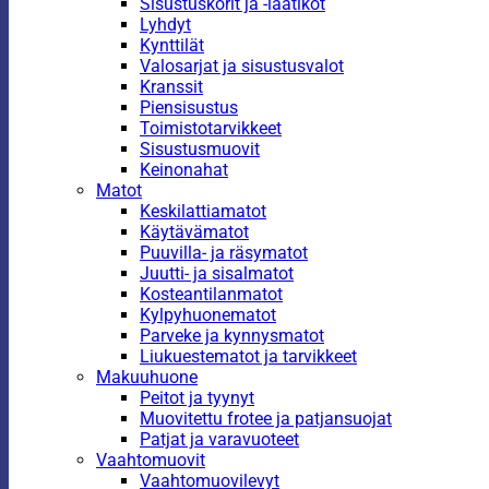
Sisustuskorit ja -laatikot
Lyhdyt
Kynttilät
Valosarjat ja sisustusvalot
Kranssit
Piensisustus
Toimistotarvikkeet
Sisustusmuovit
Keinonahat
Matot
Keskilattiamatot
Käytävämatot
Puuvilla- ja räsymatot
Juutti- ja sisalmatot
Kosteantilanmatot
Kylpyhuonematot
Parveke ja kynnysmatot
Liukuestematot ja tarvikkeet
Makuuhuone
Peitot ja tyynyt
Muovitettu frotee ja patjansuojat
Patjat ja varavuoteet
Vaahtomuovit
Vaahtomuovilevyt