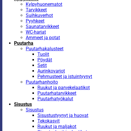
Kylpyhuonematot
Tarvikkeet
Suihkuverhot
Pyyhkeet
Saunatarvikkeet
WC-harjat
Ammeet ja potat
Puutarha
Puutarhakalusteet
Tuolit
Pöydät
Setit
Aurinkovarjot
Pehmusteet ja istuintyynyt
Puutarhanhoito
Ruukut ja parvekelaatikot
Puutarhatarvikkeet
Puutarhatyökalut
Sisustus
Sisustus
Sisustustyynyt ja huovat
Tekokasvit
Ruukut ja maljakot