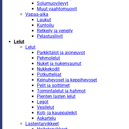
Solumuovilevyt
Muut vaahtomuovit
Vapaa-aika
Laukut
Kuntoilu
Retkeily ja veneily
Pelastusliivit
Lelut
Lelut
Parkkitalot ja ajoneuvot
Pehmolelut
Nuket ja nukenvaunut
Nukkekodit
Potkuttelijat
Keinuhevoset ja keppihevoset
Pelit ja soittimet
Toimintalelut ja hahmot
Pienten lasten lelut
Legot
Vesilelut
Koti- ja kauppaleikit
Askartelu
Lastentarvikkeet