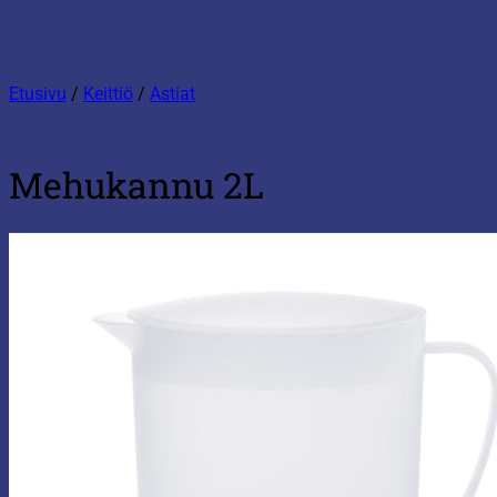
Etusivu
/
Keittiö
/
Astiat
Mehukannu 2L