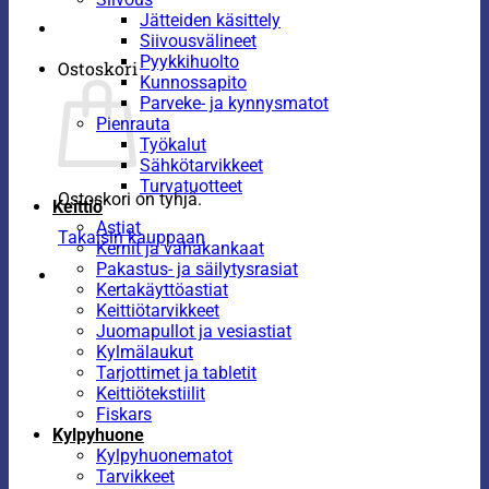
Jätteiden käsittely
Siivousvälineet
Pyykkihuolto
Ostoskori
Kunnossapito
Parveke- ja kynnysmatot
Pienrauta
Työkalut
Sähkötarvikkeet
Turvatuotteet
Ostoskori on tyhjä.
Keittiö
Astiat
Takaisin kauppaan
Kernit ja vahakankaat
Pakastus- ja säilytysrasiat
Kertakäyttöastiat
Keittiötarvikkeet
Juomapullot ja vesiastiat
Kylmälaukut
Tarjottimet ja tabletit
Keittiötekstiilit
Fiskars
Kylpyhuone
Kylpyhuonematot
Tarvikkeet