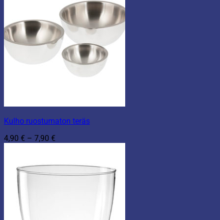
Kulho ruostumaton teräs
Hintaluokka:
4,90
€
–
7,90
€
4,90 €
-
7,90 €