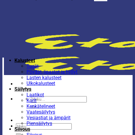
Kalusteet
Tuolit
Pöydät, lipastot ja hyllyt
Lasten kalusteet
Ulkokalusteet
Säilytys
Laatikot
Etsi:
Korit
Kenkätelineet
Vaatesäilytys
Vesiastiat ja ämpärit
Piensäilytys
Etsi:
Siivous
Siivous