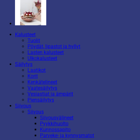
Kalusteet
Tuolit
Pöydät, lipastot ja hyllyt
Lasten kalusteet
Ulkokalusteet
Säilytys
Laatikot
Korit
Kenkätelineet
Vaatesäilytys
Vesiastiat ja ämpärit
Piensäilytys
Siivous
Siivous
Siivousvälineet
Pyykkihuolto
Kunnossapito
Parveke- ja kynnysmatot