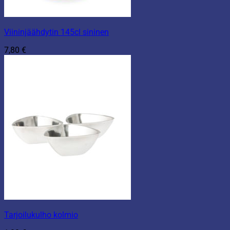
Viininjäähdytin 145cl sininen
7,80
€
Tarjoilukulho kolmio