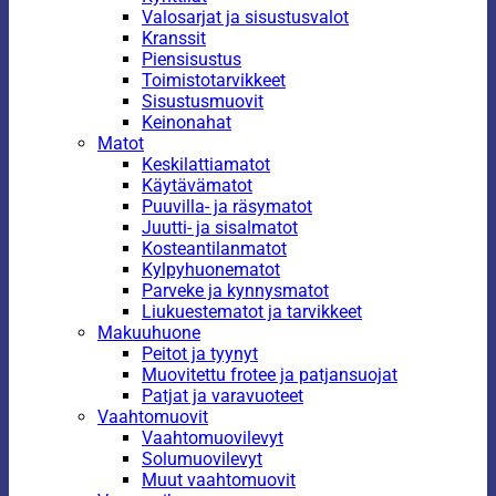
Valosarjat ja sisustusvalot
Kranssit
Piensisustus
Toimistotarvikkeet
Sisustusmuovit
Keinonahat
Matot
Keskilattiamatot
Käytävämatot
Puuvilla- ja räsymatot
Juutti- ja sisalmatot
Kosteantilanmatot
Kylpyhuonematot
Parveke ja kynnysmatot
Liukuestematot ja tarvikkeet
Makuuhuone
Peitot ja tyynyt
Muovitettu frotee ja patjansuojat
Patjat ja varavuoteet
Vaahtomuovit
Vaahtomuovilevyt
Solumuovilevyt
Muut vaahtomuovit