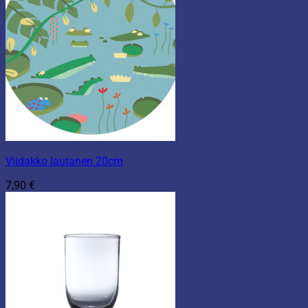
Viidakko lautanen 20cm
7,90
€