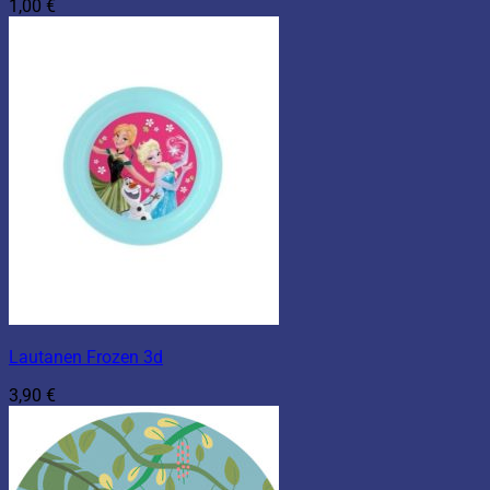
1,00
€
Lautanen Frozen 3d
3,90
€