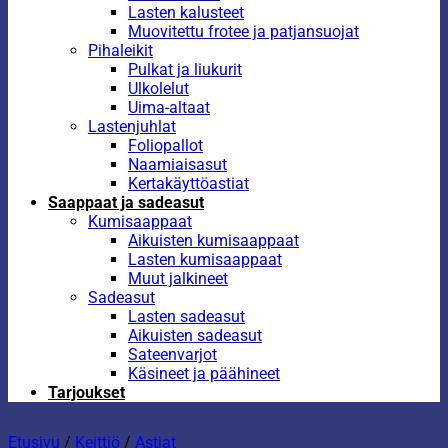
Lasten kalusteet
Muovitettu frotee ja patjansuojat
Pihaleikit
Pulkat ja liukurit
Ulkolelut
Uima-altaat
Lastenjuhlat
Foliopallot
Naamiaisasut
Kertakäyttöastiat
Saappaat ja sadeasut
Kumisaappaat
Aikuisten kumisaappaat
Lasten kumisaappaat
Muut jalkineet
Sadeasut
Lasten sadeasut
Aikuisten sadeasut
Sateenvarjot
Käsineet ja päähineet
Tarjoukset
Etusivu
/
Keittiö
/
Astiat