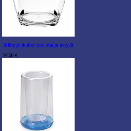
Jäähdytinkulho/boolimalja akryyli
24,50
€