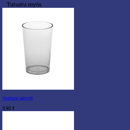
Tutustu myös
Vesilasi akryyli
3,90
€