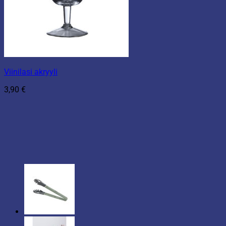
Viinilasi akryyli
3,90
€