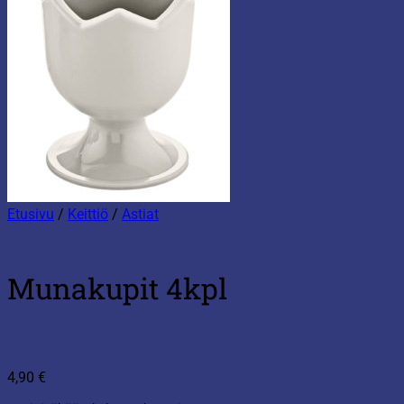
Etusivu
/
Keittiö
/
Astiat
Munakupit 4kpl
4,90
€