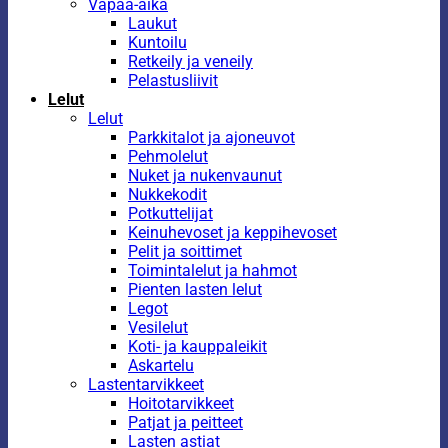
Vapaa-aika
Laukut
Kuntoilu
Retkeily ja veneily
Pelastusliivit
Lelut
Lelut
Parkkitalot ja ajoneuvot
Pehmolelut
Nuket ja nukenvaunut
Nukkekodit
Potkuttelijat
Keinuhevoset ja keppihevoset
Pelit ja soittimet
Toimintalelut ja hahmot
Pienten lasten lelut
Legot
Vesilelut
Koti- ja kauppaleikit
Askartelu
Lastentarvikkeet
Hoitotarvikkeet
Patjat ja peitteet
Lasten astiat