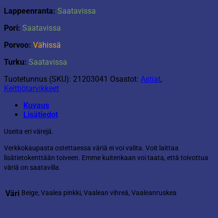
Lappeenranta:
Saatavissa
Pori:
Saatavissa
Porvoo:
Vähissä
Turku:
Saatavissa
Tuotetunnus (SKU):
21203041
Osastot:
Astiat
,
Keittiötarvikkeet
Kuvaus
Lisätiedot
Useita eri värejä.
Verkkokaupasta ostettaessa väriä ei voi valita. Voit laittaa
lisätietokenttään toiveen. Emme kuitenkaan voi taata, että toivottua
väriä on saatavilla.
Väri
Beige, Vaalea pinkki, Vaalean vihreä, Vaaleanruskea