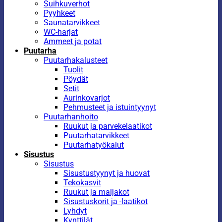
Suihkuverhot
Pyyhkeet
Saunatarvikkeet
WC-harjat
Ammeet ja potat
Puutarha
Puutarhakalusteet
Tuolit
Pöydät
Setit
Aurinkovarjot
Pehmusteet ja istuintyynyt
Puutarhanhoito
Ruukut ja parvekelaatikot
Puutarhatarvikkeet
Puutarhatyökalut
Sisustus
Sisustus
Sisustustyynyt ja huovat
Tekokasvit
Ruukut ja maljakot
Sisustuskorit ja -laatikot
Lyhdyt
Kynttilät