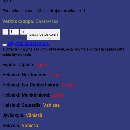
5,90
€
Perinteinen ajastin. Maksimi ajastus aika on 1h.
Verkkokauppa:
Saatavissa
Ajastin
Lisää ostoskoriin
määrä
Myymäläsaatavuus
Tuotteiden myymäläsaldot vaihtelevat, eikä myymäläkohtaista saatavuutta
voida täysin taata.
Espoo: Tapiola:
Loppu
Helsinki: Herttoniemi:
Loppu
Helsinki: Iso-Roobertinkatu:
Loppu
Helsinki: Munkkiniemi:
Loppu
Helsinki: Suutarila:
Vähissä
Jyväskyla:
Vähissä
Kouvola:
Vähissä