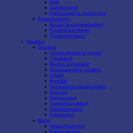
Setit
Aurinkovarjot
Pehmusteet ja istuintyynyt
Puutarhanhoito
Ruukut ja parvekelaatikot
Puutarhatarvikkeet
Puutarhatyökalut
Sisustus
Sisustus
Sisustustyynyt ja huovat
Tekokasvit
Ruukut ja maljakot
Sisustuskorit ja -laatikot
Lyhdyt
Kynttilät
Valosarjat ja sisustusvalot
Kranssit
Piensisustus
Toimistotarvikkeet
Sisustusmuovit
Keinonahat
Matot
Keskilattiamatot
Käytävämatot