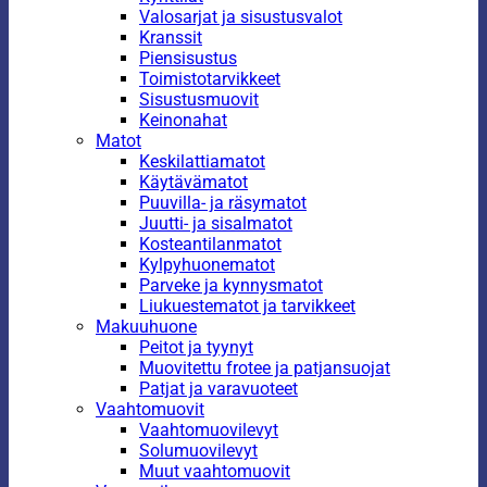
Valosarjat ja sisustusvalot
Kranssit
Piensisustus
Toimistotarvikkeet
Sisustusmuovit
Keinonahat
Matot
Keskilattiamatot
Käytävämatot
Puuvilla- ja räsymatot
Juutti- ja sisalmatot
Kosteantilanmatot
Kylpyhuonematot
Parveke ja kynnysmatot
Liukuestematot ja tarvikkeet
Makuuhuone
Peitot ja tyynyt
Muovitettu frotee ja patjansuojat
Patjat ja varavuoteet
Vaahtomuovit
Vaahtomuovilevyt
Solumuovilevyt
Muut vaahtomuovit