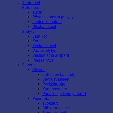
Tiedotteet
Kalusteet
Tuolit
Pöydät, lipastot ja hyllyt
Lasten kalusteet
Ulkokalusteet
Säilytys
Laatikot
Korit
Kenkätelineet
Vaatesäilytys
Vesiastiat ja ämpärit
Piensäilytys
Siivous
Siivous
Jätteiden käsittely
Siivousvälineet
Pyykkihuolto
Kunnossapito
Parveke- ja kynnysmatot
Pienrauta
Työkalut
Sähkötarvikkeet
Turvatuotteet