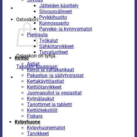
Jätteiden käsittely
Siivousvälineet
Pyykkihuolto
Ostoskori
Kunnossapito
Parveke- ja kynnysmatot
Pienrauta
Työkalut
Sähkötarvikkeet
Turvatuotteet
Ostoskori on tyhjä.
Keittiö
Astiat
Takaisin kauppaan
Kernit ja vahakankaat
Pakastus- ja säilytysrasiat
Kertakäyttöastiat
Keittiötarvikkeet
Juomapullot ja vesiastiat
Kylmälaukut
Tarjottimet ja tabletit
Keittiötekstiilit
Fiskars
Kylpyhuone
Kylpyhuonematot
Tarvikkeet