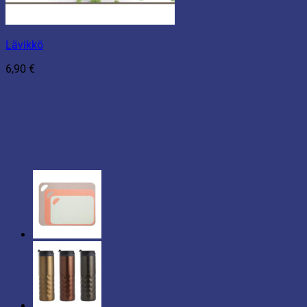
Lävikkö
6,90
€