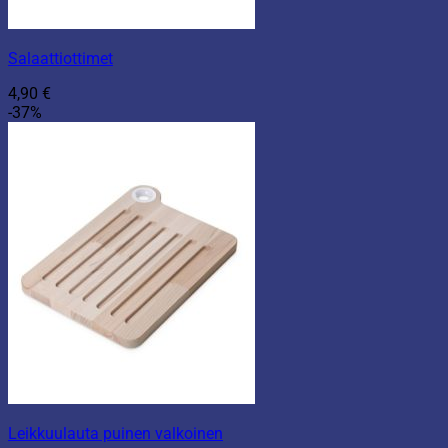
Salaattiottimet
4,90
€
-37%
Leikkuulauta puinen valkoinen