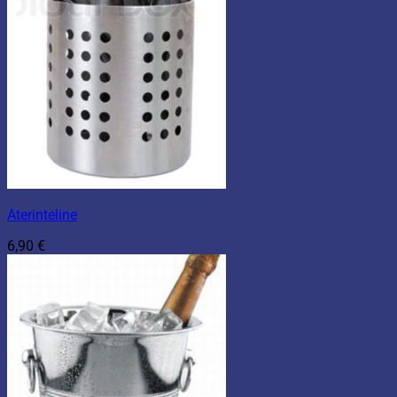
Aterinteline
6,90
€