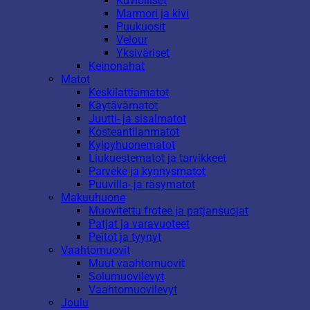
Kuviolliset
Marmori ja kivi
Puukuosit
Velour
Yksiväriset
Keinonahat
Matot
Keskilattiamatot
Käytävämatot
Juutti- ja sisalmatot
Kosteantilanmatot
Kylpyhuonematot
Liukuestematot ja tarvikkeet
Parveke ja kynnysmatot
Puuvilla- ja räsymatot
Makuuhuone
Muovitettu frotee ja patjansuojat
Patjat ja varavuoteet
Peitot ja tyynyt
Vaahtomuovit
Muut vaahtomuovit
Solumuovilevyt
Vaahtomuovilevyt
Joulu