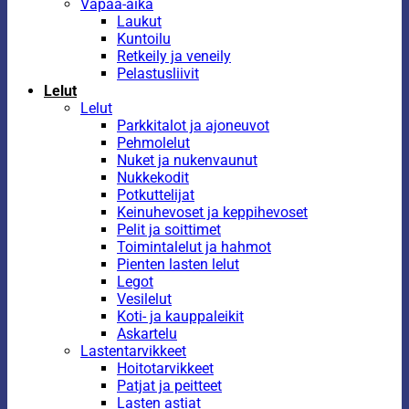
Vapaa-aika
Laukut
Kuntoilu
Retkeily ja veneily
Pelastusliivit
Lelut
Lelut
Parkkitalot ja ajoneuvot
Pehmolelut
Nuket ja nukenvaunut
Nukkekodit
Potkuttelijat
Keinuhevoset ja keppihevoset
Pelit ja soittimet
Toimintalelut ja hahmot
Pienten lasten lelut
Legot
Vesilelut
Koti- ja kauppaleikit
Askartelu
Lastentarvikkeet
Hoitotarvikkeet
Patjat ja peitteet
Lasten astiat