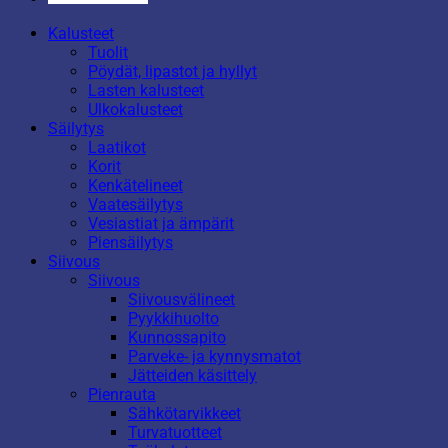
Kalusteet
Tuolit
Pöydät, lipastot ja hyllyt
Lasten kalusteet
Ulkokalusteet
Säilytys
Laatikot
Korit
Kenkätelineet
Vaatesäilytys
Vesiastiat ja ämpärit
Piensäilytys
Siivous
Siivous
Siivousvälineet
Pyykkihuolto
Kunnossapito
Parveke- ja kynnysmatot
Jätteiden käsittely
Pienrauta
Sähkötarvikkeet
Turvatuotteet