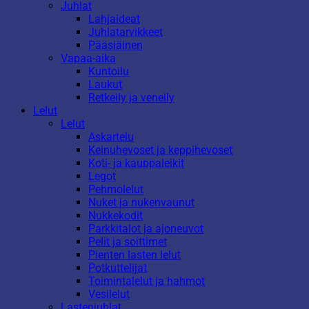
Juhlat
Lahjaideat
Juhlatarvikkeet
Pääsiäinen
Vapaa-aika
Kuntoilu
Laukut
Retkeily ja veneily
Lelut
Lelut
Askartelu
Keinuhevoset ja keppihevoset
Koti- ja kauppaleikit
Legot
Pehmolelut
Nuket ja nukenvaunut
Nukkekodit
Parkkitalot ja ajoneuvot
Pelit ja soittimet
Pienten lasten lelut
Potkuttelijat
Toimintalelut ja hahmot
Vesilelut
Lastenjuhlat