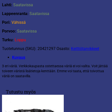
Lahti:
Saatavissa
Lappeenranta:
Saatavissa
Pori:
Vähissä
Porvoo:
Saatavissa
Turku:
Loppu
Tuotetunnus (SKU):
20421297
Osasto:
Keittiötarvikkeet
Kuvaus
3 eri väriä. Verkkokaupasta ostettaessa väriä ei voi valita. Voit jättää
toiveen väristä lisätietoja kenttään. Emme voi taata, että toivottua
väriä on saatavilla.
Tutustu myös