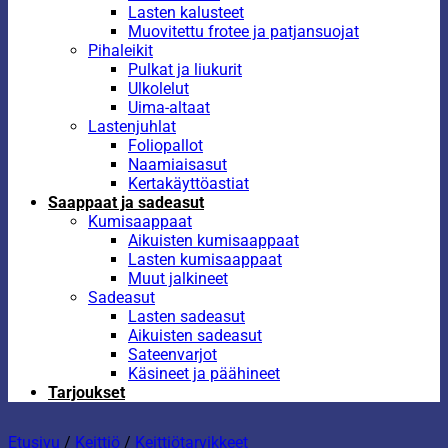
Lasten kalusteet
Muovitettu frotee ja patjansuojat
Pihaleikit
Pulkat ja liukurit
Ulkolelut
Uima-altaat
Lastenjuhlat
Foliopallot
Naamiaisasut
Kertakäyttöastiat
Saappaat ja sadeasut
Kumisaappaat
Aikuisten kumisaappaat
Lasten kumisaappaat
Muut jalkineet
Sadeasut
Lasten sadeasut
Aikuisten sadeasut
Sateenvarjot
Käsineet ja päähineet
Tarjoukset
Etusivu
/
Keittiö
/
Keittiötarvikkeet