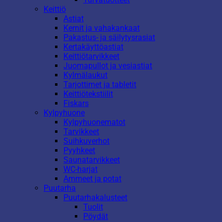
Keittiö
Astiat
Kernit ja vahakankaat
Pakastus- ja säilytysrasiat
Kertakäyttöastiat
Keittiötarvikkeet
Juomapullot ja vesiastiat
Kylmälaukut
Tarjottimet ja tabletit
Keittiötekstiilit
Fiskars
Kylpyhuone
Kylpyhuonematot
Tarvikkeet
Suihkuverhot
Pyyhkeet
Saunatarvikkeet
WC-harjat
Ammeet ja potat
Puutarha
Puutarhakalusteet
Tuolit
Pöydät