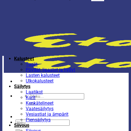
Kalusteet
Tuolit
Pöydät, lipastot ja hyllyt
Lasten kalusteet
Ulkokalusteet
Säilytys
Laatikot
Etsi:
Korit
Kenkätelineet
Vaatesäilytys
Vesiastiat ja ämpärit
Piensäilytys
Etsi:
Siivous
Siivous