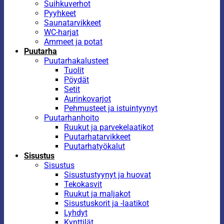
Suihkuverhot
Pyyhkeet
Saunatarvikkeet
WC-harjat
Ammeet ja potat
Puutarha
Puutarhakalusteet
Tuolit
Pöydät
Setit
Aurinkovarjot
Pehmusteet ja istuintyynyt
Puutarhanhoito
Ruukut ja parvekelaatikot
Puutarhatarvikkeet
Puutarhatyökalut
Sisustus
Sisustus
Sisustustyynyt ja huovat
Tekokasvit
Ruukut ja maljakot
Sisustuskorit ja -laatikot
Lyhdyt
Kynttilät