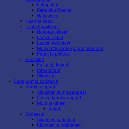
Foliopallot
Kertakäyttöastiat
Halloween
Naamiaisasut
Lastentarvikkeet
Hoitotarvikkeet
Lasten astiat
Lasten kalusteet
Muovitettu frotee ja patjansuojat
Patjat ja peitteet
Pihaleikit
Pulkat ja liukurit
Uima-altaat
Ulkolelut
Saappaat ja sadeasut
Kumisaappaat
Aikuisten kumisaappaat
Lasten kumisaappaat
Muut jalkineet
Sukat
Sadeasut
Aikuisten sadeasut
Käsineet ja päähineet