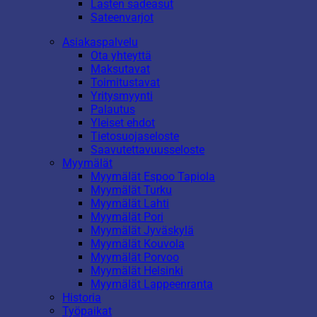
Lasten sadeasut
Sateenvarjot
Asiakaspalvelu
Ota yhteyttä
Maksutavat
Toimitustavat
Yritysmyynti
Palautus
Yleiset ehdot
Tietosuojaseloste
Saavutettavuusseloste
Myymälät
Myymälät Espoo Tapiola
Myymälät Turku
Myymälät Lahti
Myymälät Pori
Myymälät Jyväskylä
Myymälät Kouvola
Myymälät Porvoo
Myymälät Helsinki
Myymälät Lappeenranta
Historia
Työpaikat