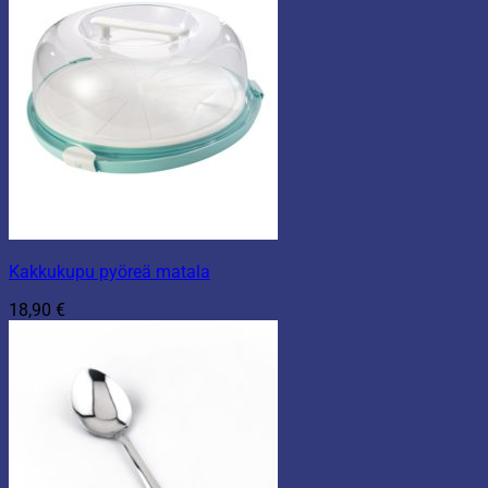
Kakkukupu pyöreä matala
18,90
€