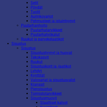
Setit
Pöydät
Tuolit
Aurinkovarjot
Pehmusteet ja istuintyynyt
Puutarhanhoito
Puutarhatarvikkeet
Puutarhatyökalut
Ruukut ja parvekelaatikot
Sisustus
Sisustus
Sisustustyynyt ja huovat
Tekokasvit
Ruukut
Sisustuskorit ja -laatikot
Lyhdyt
Kynttilät
Valosarjat ja sisustusvalot
Kranssit
Piensisustus
Toimistotarvikkeet
Sisustusmuovit
Staattiset kalvot