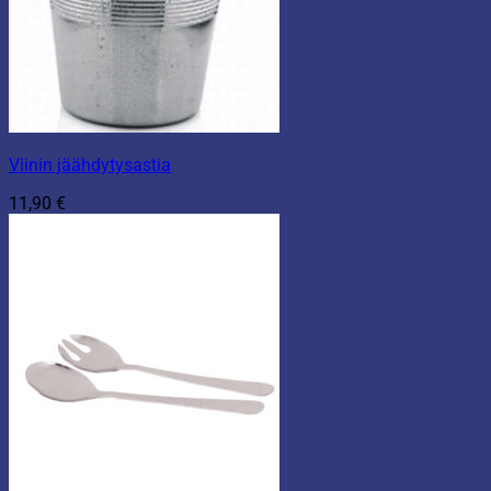
Viinin jäähdytysastia
11,90
€