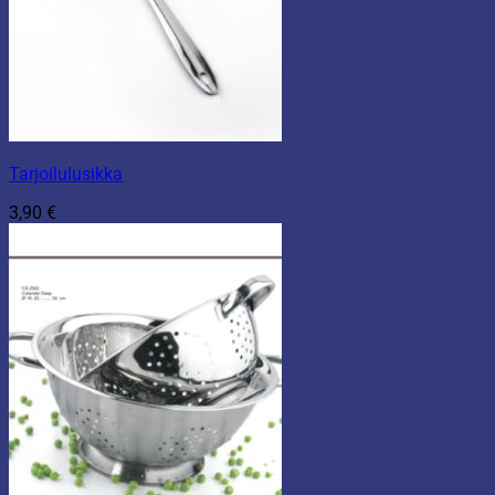
Tarjoilulusikka
3,90
€