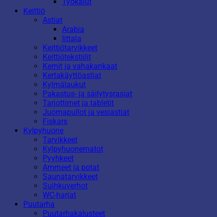
Työkalut
Keittiö
Astiat
Arabia
Iittala
Keittiötarvikkeet
Keittiötekstiilit
Kernit ja vahakankaat
Kertakäyttöastiat
Kylmälaukut
Pakastus- ja säilytysrasiat
Tarjottimet ja tabletit
Juomapullot ja vesiastiat
Fiskars
Kylpyhuone
Tarvikkeet
Kylpyhuonematot
Pyyhkeet
Ammeet ja potat
Saunatarvikkeet
Suihkuverhot
WC-harjat
Puutarha
Puutarhakalusteet