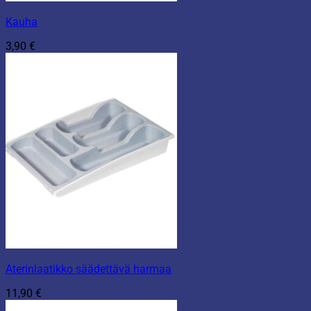
Kauha
3,90
€
Aterinlaatikko säädettävä harmaa
11,90
€