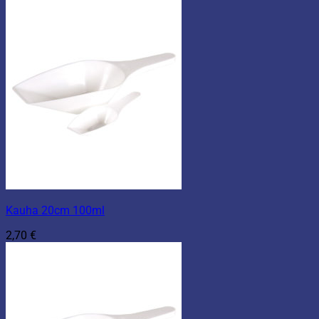
Kauha 20cm 100ml
2,70
€