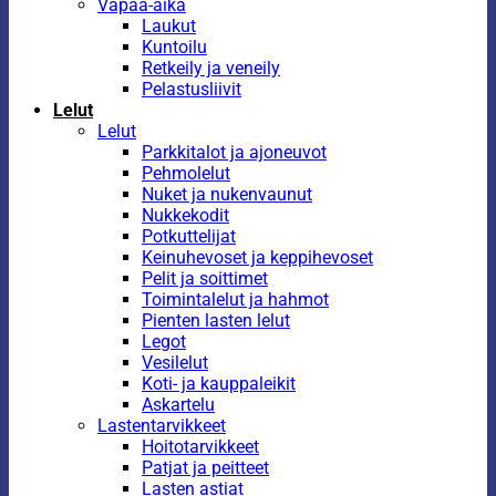
Vapaa-aika
Laukut
Kuntoilu
Retkeily ja veneily
Pelastusliivit
Lelut
Lelut
Parkkitalot ja ajoneuvot
Pehmolelut
Nuket ja nukenvaunut
Nukkekodit
Potkuttelijat
Keinuhevoset ja keppihevoset
Pelit ja soittimet
Toimintalelut ja hahmot
Pienten lasten lelut
Legot
Vesilelut
Koti- ja kauppaleikit
Askartelu
Lastentarvikkeet
Hoitotarvikkeet
Patjat ja peitteet
Lasten astiat