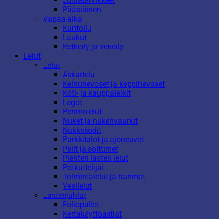
Juhlatarvikkeet
Pääsiäinen
Vapaa-aika
Kuntoilu
Laukut
Retkeily ja veneily
Lelut
Lelut
Askartelu
Keinuhevoset ja keppihevoset
Koti- ja kauppaleikit
Legot
Pehmolelut
Nuket ja nukenvaunut
Nukkekodit
Parkkitalot ja ajoneuvot
Pelit ja soittimet
Pienten lasten lelut
Potkuttelijat
Toimintalelut ja hahmot
Vesilelut
Lastenjuhlat
Foliopallot
Kertakäyttöastiat