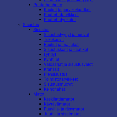
Puutarhanhoito
Ruukut ja parvekelaatikot
Puutarhatarvikkeet
Puutarhatyökalut
Sisustus
Sisustus
Sisustustyynyt ja huovat
Tekokasvit
Ruukut ja maljakot
Sisustuskorit ja -laatikot
Lyhdyt
Kynttilät
Valosarjat ja sisustusvalot
Kranssit
Piensisustus
Toimistotarvikkeet
Sisustusmuovit
Keinonahat
Matot
Keskilattiamatot
Käytävämatot
Puuvilla- ja räsymatot
Juutti- ja sisalmatot