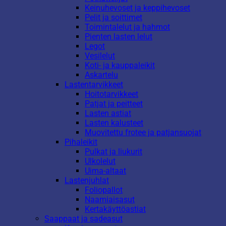
Keinuhevoset ja keppihevoset
Pelit ja soittimet
Toimintalelut ja hahmot
Pienten lasten lelut
Legot
Vesilelut
Koti- ja kauppaleikit
Askartelu
Lastentarvikkeet
Hoitotarvikkeet
Patjat ja peitteet
Lasten astiat
Lasten kalusteet
Muovitettu frotee ja patjansuojat
Pihaleikit
Pulkat ja liukurit
Ulkolelut
Uima-altaat
Lastenjuhlat
Foliopallot
Naamiaisasut
Kertakäyttöastiat
Saappaat ja sadeasut