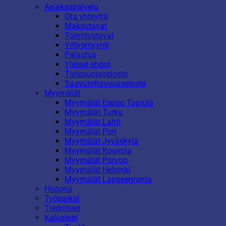
Asiakaspalvelu
Ota yhteyttä
Maksutavat
Toimitustavat
Yritysmyynti
Palautus
Yleiset ehdot
Tietosuojaseloste
Saavutettavuusseloste
Myymälät
Myymälät Espoo Tapiola
Myymälät Turku
Myymälät Lahti
Myymälät Pori
Myymälät Jyväskylä
Myymälät Kouvola
Myymälät Porvoo
Myymälät Helsinki
Myymälät Lappeenranta
Historia
Työpaikat
Tiedotteet
Kalusteet