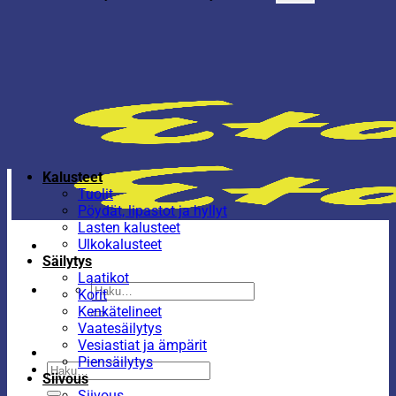
Kalusteet
Tuolit
Pöydät, lipastot ja hyllyt
Lasten kalusteet
Ulkokalusteet
Säilytys
Laatikot
Etsi:
Korit
Kenkätelineet
Vaatesäilytys
Vesiastiat ja ämpärit
Piensäilytys
Etsi:
Siivous
Siivous