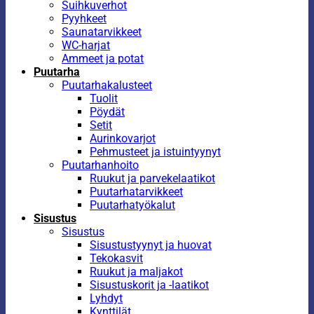
Suihkuverhot
Pyyhkeet
Saunatarvikkeet
WC-harjat
Ammeet ja potat
Puutarha
Puutarhakalusteet
Tuolit
Pöydät
Setit
Aurinkovarjot
Pehmusteet ja istuintyynyt
Puutarhanhoito
Ruukut ja parvekelaatikot
Puutarhatarvikkeet
Puutarhatyökalut
Sisustus
Sisustus
Sisustustyynyt ja huovat
Tekokasvit
Ruukut ja maljakot
Sisustuskorit ja -laatikot
Lyhdyt
Kynttilät