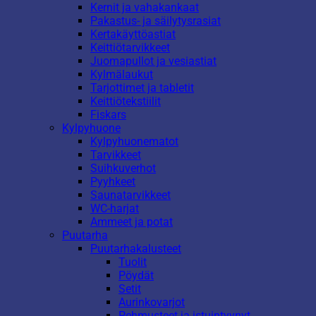
Kernit ja vahakankaat
Pakastus- ja säilytysrasiat
Kertakäyttöastiat
Keittiötarvikkeet
Juomapullot ja vesiastiat
Kylmälaukut
Tarjottimet ja tabletit
Keittiötekstiilit
Fiskars
Kylpyhuone
Kylpyhuonematot
Tarvikkeet
Suihkuverhot
Pyyhkeet
Saunatarvikkeet
WC-harjat
Ammeet ja potat
Puutarha
Puutarhakalusteet
Tuolit
Pöydät
Setit
Aurinkovarjot
Pehmusteet ja istuintyynyt