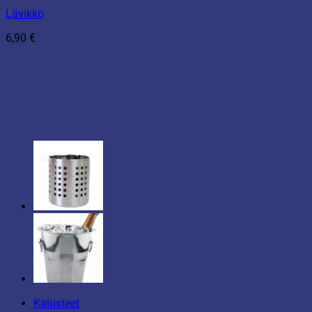
Lävikkö
6,90
€
Kalusteet