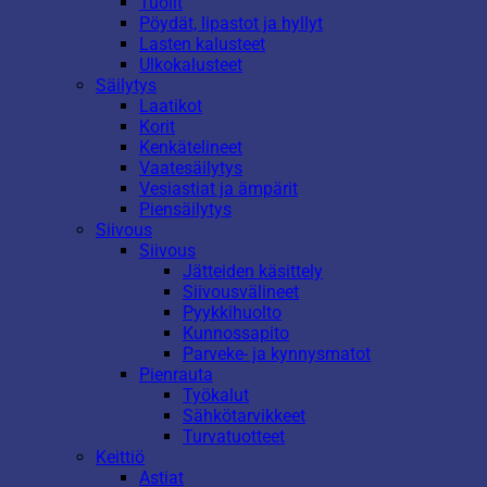
Tuolit
Pöydät, lipastot ja hyllyt
Lasten kalusteet
Ulkokalusteet
Säilytys
Laatikot
Korit
Kenkätelineet
Vaatesäilytys
Vesiastiat ja ämpärit
Piensäilytys
Siivous
Siivous
Jätteiden käsittely
Siivousvälineet
Pyykkihuolto
Kunnossapito
Parveke- ja kynnysmatot
Pienrauta
Työkalut
Sähkötarvikkeet
Turvatuotteet
Keittiö
Astiat