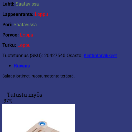
Lahti:
Saatavissa
Lappeenranta:
Loppu
Pori:
Saatavissa
Porvoo:
Loppu
Turku:
Loppu
Tuotetunnus (SKU):
20427540
Osasto:
Keittiötarvikkeet
Kuvaus
Salaattiottimet, ruostumatonta terästä.
Tutustu myös
-37%