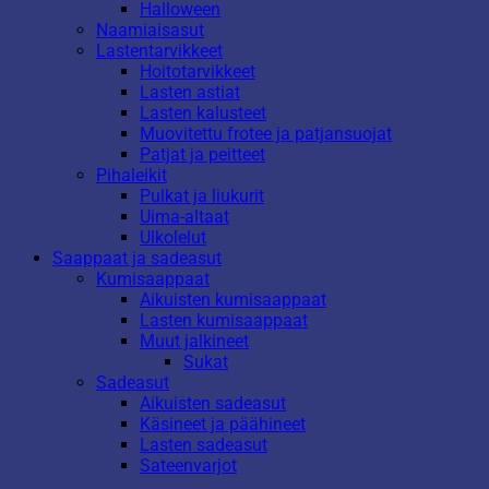
Halloween
Naamiaisasut
Lastentarvikkeet
Hoitotarvikkeet
Lasten astiat
Lasten kalusteet
Muovitettu frotee ja patjansuojat
Patjat ja peitteet
Pihaleikit
Pulkat ja liukurit
Uima-altaat
Ulkolelut
Saappaat ja sadeasut
Kumisaappaat
Aikuisten kumisaappaat
Lasten kumisaappaat
Muut jalkineet
Sukat
Sadeasut
Aikuisten sadeasut
Käsineet ja päähineet
Lasten sadeasut
Sateenvarjot