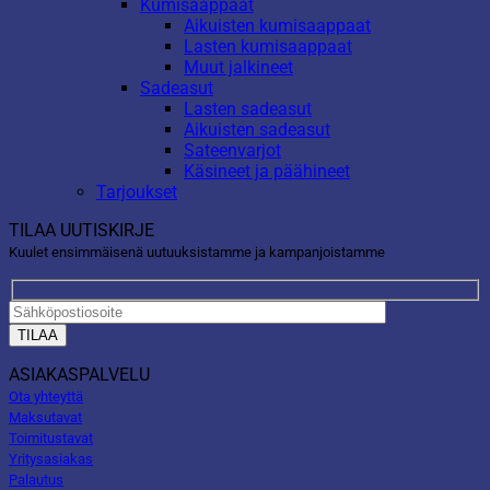
Kumisaappaat
Aikuisten kumisaappaat
Lasten kumisaappaat
Muut jalkineet
Sadeasut
Lasten sadeasut
Aikuisten sadeasut
Sateenvarjot
Käsineet ja päähineet
Tarjoukset
TILAA UUTISKIRJE
Kuulet ensimmäisenä uutuuksistamme ja kampanjoistamme
ASIAKASPALVELU
Ota yhteyttä
Maksutavat
Toimitustavat
Yritysasiakas
Palautus