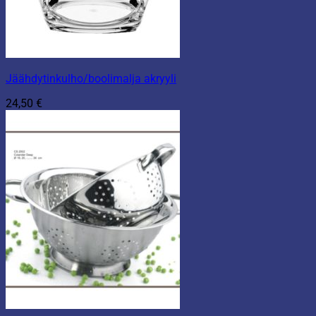
Jäähdytinkulho/boolimalja akryyli
24,50
€