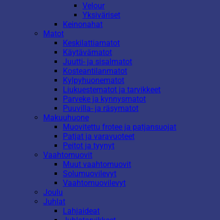
Velour
Yksiväriset
Keinonahat
Matot
Keskilattiamatot
Käytävämatot
Juutti- ja sisalmatot
Kosteantilanmatot
Kylpyhuonematot
Liukuestematot ja tarvikkeet
Parveke ja kynnysmatot
Puuvilla- ja räsymatot
Makuuhuone
Muovitettu frotee ja patjansuojat
Patjat ja varavuoteet
Peitot ja tyynyt
Vaahtomuovit
Muut vaahtomuovit
Solumuovilevyt
Vaahtomuovilevyt
Joulu
Juhlat
Lahjaideat