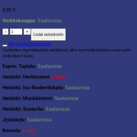
4,90
€
Verkkokauppa:
Saatavissa
Salaattiottimet
Lisää ostoskoriin
määrä
Myymäläsaatavuus
Tuotteiden myymäläsaldot vaihtelevat, eikä myymäläkohtaista saatavuutta
voida täysin taata.
Espoo: Tapiola:
Saatavissa
Helsinki: Herttoniemi:
Loppu
Helsinki: Iso-Roobertinkatu:
Saatavissa
Helsinki: Munkkiniemi:
Saatavissa
Helsinki: Suutarila:
Saatavissa
Jyväskyla:
Saatavissa
Kouvola:
Loppu