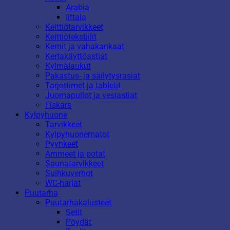
Arabia
Iittala
Keittiötarvikkeet
Keittiötekstiilit
Kernit ja vahakankaat
Kertakäyttöastiat
Kylmälaukut
Pakastus- ja säilytysrasiat
Tarjottimet ja tabletit
Juomapullot ja vesiastiat
Fiskars
Kylpyhuone
Tarvikkeet
Kylpyhuonematot
Pyyhkeet
Ammeet ja potat
Saunatarvikkeet
Suihkuverhot
WC-harjat
Puutarha
Puutarhakalusteet
Setit
Pöydät