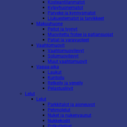
Kosteantilanmatot
Kylpyhuonematot
Parveke ja kynnysmatot
Liukuestematot ja tarvikkeet
Makuuhuone
Peitot ja tyynyt
Muovitettu frotee ja patjansuojat
Patjat ja varavuoteet
Vaahtomuovit
Vaahtomuovilevyt
Solumuovilevyt
Muut vaahtomuovit
Vapaa-aika
Laukut
Kuntoilu
Retkeily ja veneily
Pelastusliivit
Lelut
Lelut
Parkkitalot ja ajoneuvot
Pehmolelut
Nuket ja nukenvaunut
Nukkekodit
Potkuttelijat