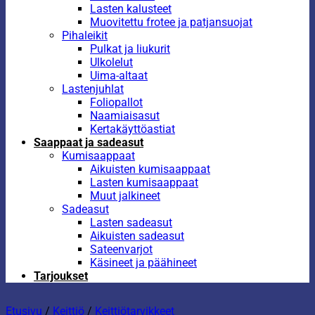
Lasten kalusteet
Muovitettu frotee ja patjansuojat
Pihaleikit
Pulkat ja liukurit
Ulkolelut
Uima-altaat
Lastenjuhlat
Foliopallot
Naamiaisasut
Kertakäyttöastiat
Saappaat ja sadeasut
Kumisaappaat
Aikuisten kumisaappaat
Lasten kumisaappaat
Muut jalkineet
Sadeasut
Lasten sadeasut
Aikuisten sadeasut
Sateenvarjot
Käsineet ja päähineet
Tarjoukset
Etusivu
/
Keittiö
/
Keittiötarvikkeet