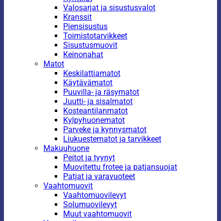
Valosarjat ja sisustusvalot
Kranssit
Piensisustus
Toimistotarvikkeet
Sisustusmuovit
Keinonahat
Matot
Keskilattiamatot
Käytävämatot
Puuvilla- ja räsymatot
Juutti- ja sisalmatot
Kosteantilanmatot
Kylpyhuonematot
Parveke ja kynnysmatot
Liukuestematot ja tarvikkeet
Makuuhuone
Peitot ja tyynyt
Muovitettu frotee ja patjansuojat
Patjat ja varavuoteet
Vaahtomuovit
Vaahtomuovilevyt
Solumuovilevyt
Muut vaahtomuovit