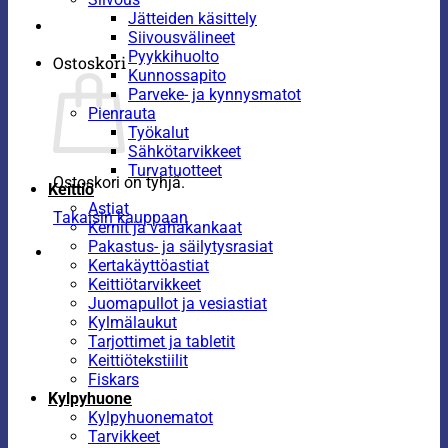
Jätteiden käsittely
Siivousvälineet
Pyykkihuolto
Ostoskori
Kunnossapito
Parveke- ja kynnysmatot
Pienrauta
Työkalut
Sähkötarvikkeet
Turvatuotteet
Ostoskori on tyhjä.
Keittiö
Astiat
Takaisin kauppaan
Kernit ja vahakankaat
Pakastus- ja säilytysrasiat
Kertakäyttöastiat
Keittiötarvikkeet
Juomapullot ja vesiastiat
Kylmälaukut
Tarjottimet ja tabletit
Keittiötekstiilit
Fiskars
Kylpyhuone
Kylpyhuonematot
Tarvikkeet