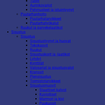
Tuolit
Aurinkovarjot
Pehmusteet ja istuintyynyt
Puutarhanhoito
Puutarhatarvikkeet
Puutarhatyökalut
Ruukut ja parvekelaatikot
Sisustus
Sisustus
Sisustustyynyt ja huovat
Tekokasvit
Ruukut
Sisustuskorit ja -laatikot
Lyhdyt
Kynttilät
Valosarjat ja sisustusvalot
Kranssit
Piensisustus
Toimistotarvikkeet
Sisustusmuovit
Staattiset kalvot
Kuviolliset
Marmori ja kivi
Puukuosit