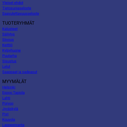
Yleiset ehdot
Tietosuojaseloste
Saavutettavuusseloste
TUOTERYHMÄT
Kalusteet
Säilytys
Siivous
Keittiö
Kylpyhuone
Puutarha
Sisustus
Lelut
Saappaat ja sadeasut
MYYMÄLÄT
Helsinki
Espoo Tapiola
Lahti
Porvoo
Jyväskylä
Pori
Kouvola
Lappeenranta