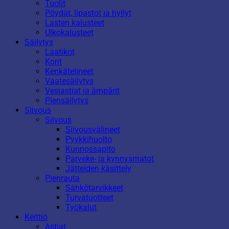
Tuolit
Pöydät, lipastot ja hyllyt
Lasten kalusteet
Ulkokalusteet
Säilytys
Laatikot
Korit
Kenkätelineet
Vaatesäilytys
Vesiastiat ja ämpärit
Piensäilytys
Siivous
Siivous
Siivousvälineet
Pyykkihuolto
Kunnossapito
Parveke- ja kynnysmatot
Jätteiden käsittely
Pienrauta
Sähkötarvikkeet
Turvatuotteet
Työkalut
Keittiö
Astiat