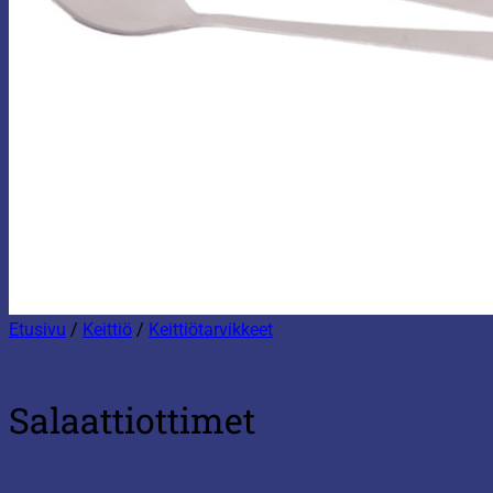
Etusivu
/
Keittiö
/
Keittiötarvikkeet
Salaattiottimet