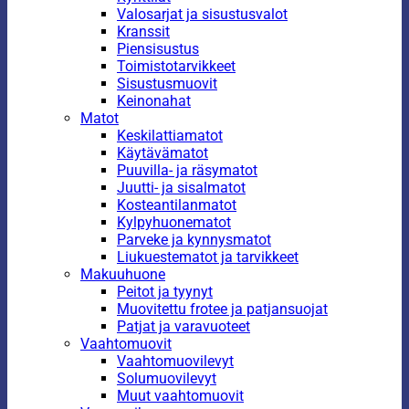
Valosarjat ja sisustusvalot
Kranssit
Piensisustus
Toimistotarvikkeet
Sisustusmuovit
Keinonahat
Matot
Keskilattiamatot
Käytävämatot
Puuvilla- ja räsymatot
Juutti- ja sisalmatot
Kosteantilanmatot
Kylpyhuonematot
Parveke ja kynnysmatot
Liukuestematot ja tarvikkeet
Makuuhuone
Peitot ja tyynyt
Muovitettu frotee ja patjansuojat
Patjat ja varavuoteet
Vaahtomuovit
Vaahtomuovilevyt
Solumuovilevyt
Muut vaahtomuovit