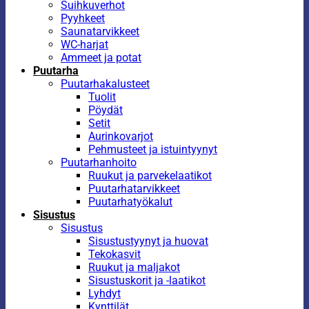
Suihkuverhot
Pyyhkeet
Saunatarvikkeet
WC-harjat
Ammeet ja potat
Puutarha
Puutarhakalusteet
Tuolit
Pöydät
Setit
Aurinkovarjot
Pehmusteet ja istuintyynyt
Puutarhanhoito
Ruukut ja parvekelaatikot
Puutarhatarvikkeet
Puutarhatyökalut
Sisustus
Sisustus
Sisustustyynyt ja huovat
Tekokasvit
Ruukut ja maljakot
Sisustuskorit ja -laatikot
Lyhdyt
Kynttilät