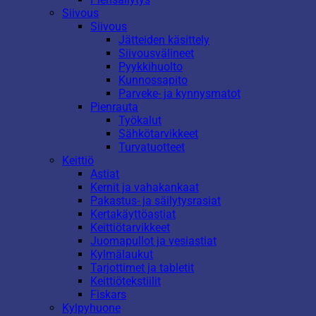
Siivous
Siivous
Jätteiden käsittely
Siivousvälineet
Pyykkihuolto
Kunnossapito
Parveke- ja kynnysmatot
Pienrauta
Työkalut
Sähkötarvikkeet
Turvatuotteet
Keittiö
Astiat
Kernit ja vahakankaat
Pakastus- ja säilytysrasiat
Kertakäyttöastiat
Keittiötarvikkeet
Juomapullot ja vesiastiat
Kylmälaukut
Tarjottimet ja tabletit
Keittiötekstiilit
Fiskars
Kylpyhuone