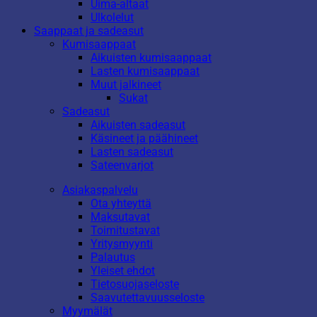
Uima-altaat
Ulkolelut
Saappaat ja sadeasut
Kumisaappaat
Aikuisten kumisaappaat
Lasten kumisaappaat
Muut jalkineet
Sukat
Sadeasut
Aikuisten sadeasut
Käsineet ja päähineet
Lasten sadeasut
Sateenvarjot
Asiakaspalvelu
Ota yhteyttä
Maksutavat
Toimitustavat
Yritysmyynti
Palautus
Yleiset ehdot
Tietosuojaseloste
Saavutettavuusseloste
Myymälät