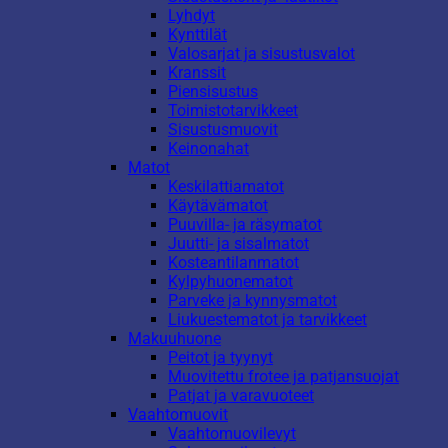
Lyhdyt
Kynttilät
Valosarjat ja sisustusvalot
Kranssit
Piensisustus
Toimistotarvikkeet
Sisustusmuovit
Keinonahat
Matot
Keskilattiamatot
Käytävämatot
Puuvilla- ja räsymatot
Juutti- ja sisalmatot
Kosteantilanmatot
Kylpyhuonematot
Parveke ja kynnysmatot
Liukuestematot ja tarvikkeet
Makuuhuone
Peitot ja tyynyt
Muovitettu frotee ja patjansuojat
Patjat ja varavuoteet
Vaahtomuovit
Vaahtomuovilevyt