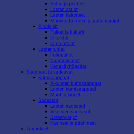
Patjat ja peitteet
Lasten astiat
Lasten kalusteet
Muovitettu frotee ja patjansuojat
Pihaleikit
Pulkat ja liukurit
Ulkolelut
Uima-altaat
Lastenjuhlat
Foliopallot
Naamiaisasut
Kertakäyttöastiat
Saappaat ja sadeasut
Kumisaappaat
Aikuisten kumisaappaat
Lasten kumisaappaat
Muut jalkineet
Sadeasut
Lasten sadeasut
Aikuisten sadeasut
Sateenvarjot
Käsineet ja päähineet
Tarjoukset