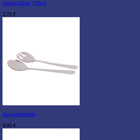
Kauha 20cm 100ml
2,70
€
Salaattiottimet
4,90
€