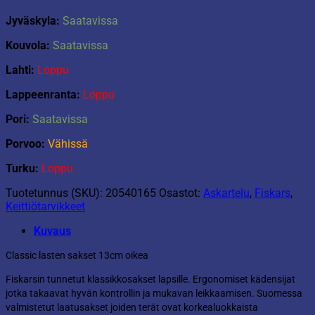
Jyväskyla:
Saatavissa
Kouvola:
Saatavissa
Lahti:
Loppu
Lappeenranta:
Loppu
Pori:
Saatavissa
Porvoo:
Vähissä
Turku:
Loppu
Tuotetunnus (SKU):
20540165
Osastot:
Askartelu
,
Fiskars
,
Keittiötarvikkeet
Kuvaus
Classic lasten sakset 13cm oikea
Fiskarsin tunnetut klassikkosakset lapsille. Ergonomiset kädensijat
jotka takaavat hyvän kontrollin ja mukavan leikkaamisen. Suomessa
valmistetut laatusakset joiden terät ovat korkealuokkaista