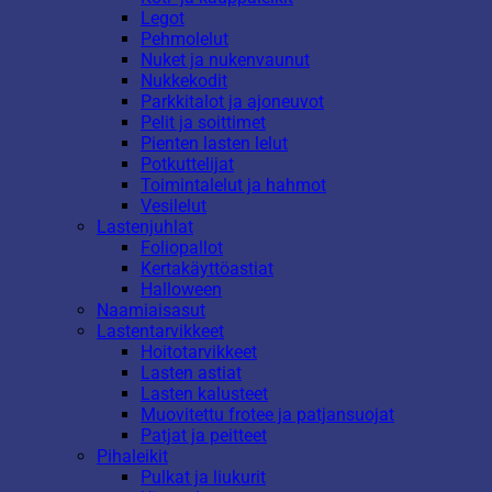
Legot
Pehmolelut
Nuket ja nukenvaunut
Nukkekodit
Parkkitalot ja ajoneuvot
Pelit ja soittimet
Pienten lasten lelut
Potkuttelijat
Toimintalelut ja hahmot
Vesilelut
Lastenjuhlat
Foliopallot
Kertakäyttöastiat
Halloween
Naamiaisasut
Lastentarvikkeet
Hoitotarvikkeet
Lasten astiat
Lasten kalusteet
Muovitettu frotee ja patjansuojat
Patjat ja peitteet
Pihaleikit
Pulkat ja liukurit