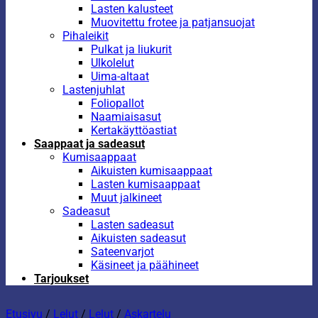
Lasten kalusteet
Muovitettu frotee ja patjansuojat
Pihaleikit
Pulkat ja liukurit
Ulkolelut
Uima-altaat
Lastenjuhlat
Foliopallot
Naamiaisasut
Kertakäyttöastiat
Saappaat ja sadeasut
Kumisaappaat
Aikuisten kumisaappaat
Lasten kumisaappaat
Muut jalkineet
Sadeasut
Lasten sadeasut
Aikuisten sadeasut
Sateenvarjot
Käsineet ja päähineet
Tarjoukset
Etusivu
/
Lelut
/
Lelut
/
Askartelu