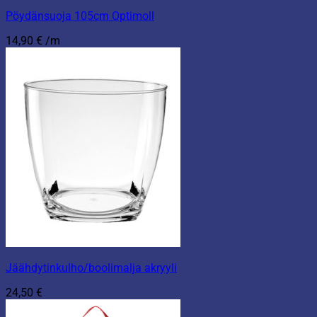
Pöydänsuoja 105cm Optimoll
14,90
€
/m
Jäähdytinkulho/boolimalja akryyli
24,50
€