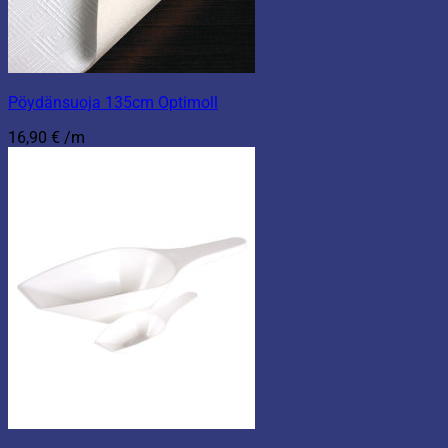
Pöydänsuoja 135cm Optimoll
16,90
€
/m