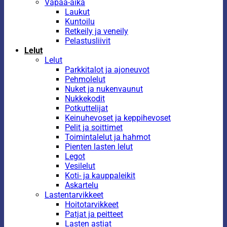
Vapaa-aika
Laukut
Kuntoilu
Retkeily ja veneily
Pelastusliivit
Lelut
Lelut
Parkkitalot ja ajoneuvot
Pehmolelut
Nuket ja nukenvaunut
Nukkekodit
Potkuttelijat
Keinuhevoset ja keppihevoset
Pelit ja soittimet
Toimintalelut ja hahmot
Pienten lasten lelut
Legot
Vesilelut
Koti- ja kauppaleikit
Askartelu
Lastentarvikkeet
Hoitotarvikkeet
Patjat ja peitteet
Lasten astiat