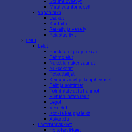
Solumuovilevyt
Muut vaahtomuovit
Vapaa-aika
Laukut
Kuntoilu
Retkeily ja veneily
Pelastusliivit
Lelut
Lelut
Parkkitalot ja ajoneuvot
Pehmolelut
Nuket ja nukenvaunut
Nukkekodit
Potkuttelijat
Keinuhevoset ja keppihevoset
Pelit ja soittimet
Toimintalelut ja hahmot
Pienten lasten lelut
Legot
Vesilelut
Koti- ja kauppaleikit
Askartelu
Lastentarvikkeet
Hoitotarvikkeet