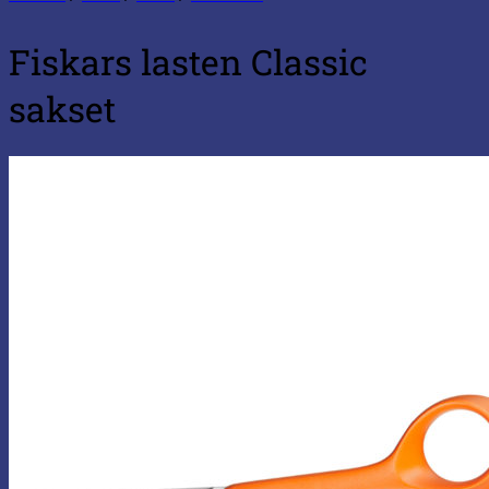
Fiskars lasten Classic
sakset