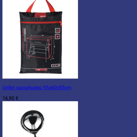
Grillin suojahuppu 95x60x85cm
16,90
€