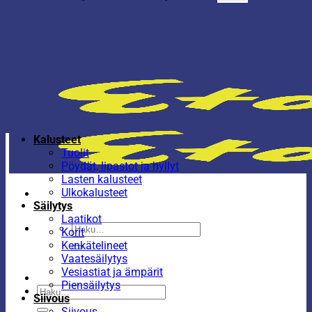
Kalusteet
Tuolit
Pöydät, lipastot ja hyllyt
Lasten kalusteet
Ulkokalusteet
Säilytys
Laatikot
Etsi:
Korit
Kenkätelineet
Vaatesäilytys
Vesiastiat ja ämpärit
Piensäilytys
Etsi:
Siivous
Siivous