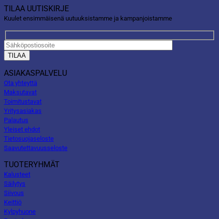
TILAA UUTISKIRJE
Kuulet ensimmäisenä uutuuksistamme ja kampanjoistamme
ASIAKASPALVELU
Ota yhteyttä
Maksutavat
Toimitustavat
Yritysasiakas
Palautus
Yleiset ehdot
Tietosuojaseloste
Saavutettavuusseloste
TUOTERYHMÄT
Kalusteet
Säilytys
Siivous
Keittiö
Kylpyhuone