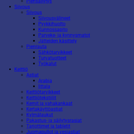
Piensäilytys
Siivous
Siivous
Siivousvälineet
Pyykkihuolto
Kunnossapito
Parveke- ja kynnysmatot
Jätteiden käsittely
Pienrauta
Sähkötarvikkeet
Turvatuotteet
Työkalut
Keittiö
Astiat
Arabia
Iittala
Keittiötarvikkeet
Keittiötekstiilit
Kernit ja vahakankaat
Kertakäyttöastiat
Kylmälaukut
Pakastus- ja säilytysrasiat
Tarjottimet ja tabletit
Juomapullot ja vesiastiat