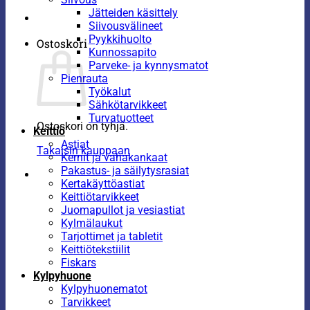
Jätteiden käsittely
Siivousvälineet
Pyykkihuolto
Ostoskori
Kunnossapito
Parveke- ja kynnysmatot
Pienrauta
Työkalut
Sähkötarvikkeet
Turvatuotteet
Ostoskori on tyhjä.
Keittiö
Astiat
Takaisin kauppaan
Kernit ja vahakankaat
Pakastus- ja säilytysrasiat
Kertakäyttöastiat
Keittiötarvikkeet
Juomapullot ja vesiastiat
Kylmälaukut
Tarjottimet ja tabletit
Keittiötekstiilit
Fiskars
Kylpyhuone
Kylpyhuonematot
Tarvikkeet