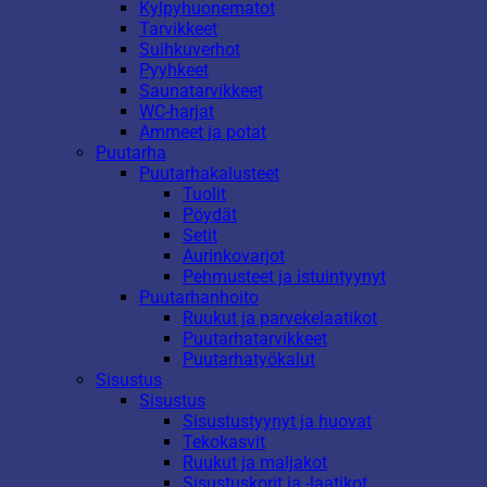
Kylpyhuonematot
Tarvikkeet
Suihkuverhot
Pyyhkeet
Saunatarvikkeet
WC-harjat
Ammeet ja potat
Puutarha
Puutarhakalusteet
Tuolit
Pöydät
Setit
Aurinkovarjot
Pehmusteet ja istuintyynyt
Puutarhanhoito
Ruukut ja parvekelaatikot
Puutarhatarvikkeet
Puutarhatyökalut
Sisustus
Sisustus
Sisustustyynyt ja huovat
Tekokasvit
Ruukut ja maljakot
Sisustuskorit ja -laatikot