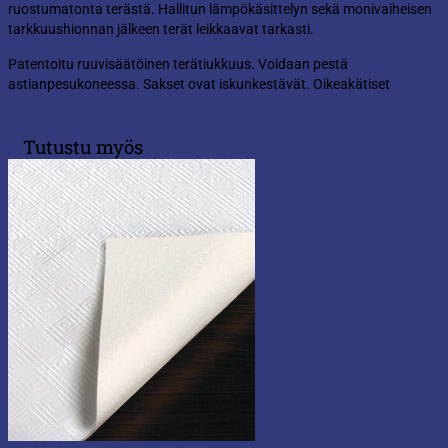
ruostumatonta terästä. Hallitun lämpökäsittelyn sekä monivaiheisen
tarkkuushionnan jälkeen terät leikkaavat tarkasti.
Patentoitu ruuvisäätöinen terätiukkuus. Voidaan pestä
astianpesukoneessa. Sakset ovat iskunkestävät. Oikeakätiset
Tutustu myös