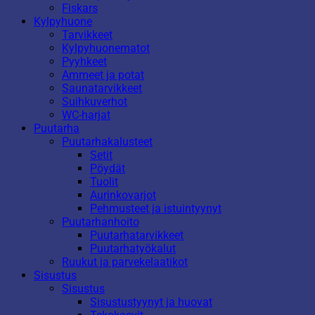
Fiskars
Kylpyhuone
Tarvikkeet
Kylpyhuonematot
Pyyhkeet
Ammeet ja potat
Saunatarvikkeet
Suihkuverhot
WC-harjat
Puutarha
Puutarhakalusteet
Setit
Pöydät
Tuolit
Aurinkovarjot
Pehmusteet ja istuintyynyt
Puutarhanhoito
Puutarhatarvikkeet
Puutarhatyökalut
Ruukut ja parvekelaatikot
Sisustus
Sisustus
Sisustustyynyt ja huovat