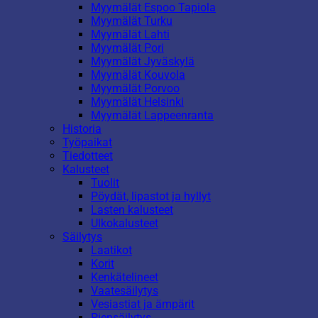
Myymälät Espoo Tapiola
Myymälät Turku
Myymälät Lahti
Myymälät Pori
Myymälät Jyväskylä
Myymälät Kouvola
Myymälät Porvoo
Myymälät Helsinki
Myymälät Lappeenranta
Historia
Työpaikat
Tiedotteet
Kalusteet
Tuolit
Pöydät, lipastot ja hyllyt
Lasten kalusteet
Ulkokalusteet
Säilytys
Laatikot
Korit
Kenkätelineet
Vaatesäilytys
Vesiastiat ja ämpärit
Piensäilytys