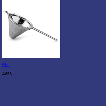
Sihti
2,90
€