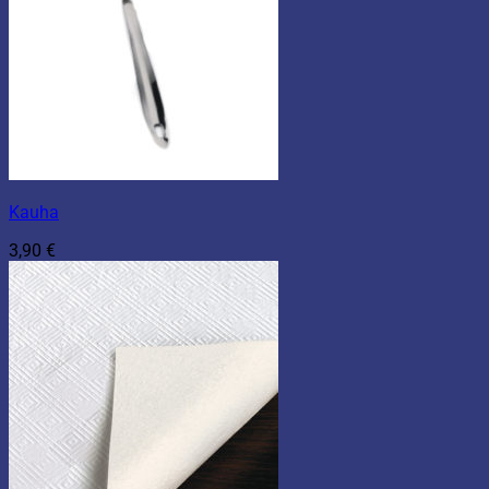
Kauha
3,90
€