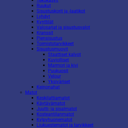
Tekokasvit
Ruukut
Sisustuskorit ja -laatikot
Lyhdyt
Kynttilät
Valosarjat ja sisustusvalot
Kranssit
Piensisustus
Toimistotarvikkeet
Sisustusmuovit
Staattiset kalvot
Kuviolliset
Marmori ja kivi
Puukuosit
Velour
Yksiväriset
Keinonahat
Matot
Keskilattiamatot
Käytävämatot
Juutti- ja sisalmatot
Kosteantilanmatot
Kylpyhuonematot
Liukuestematot ja tarvikkeet