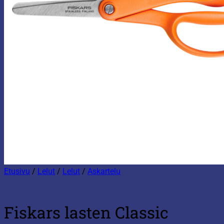
Etusivu
/
Lelut
/
Lelut
/
Askartelu
Fiskars lasten Classic