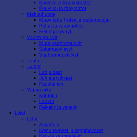
Parveke ja kynnysmatot
Puuvilla- ja räsymatot
Makuuhuone
Muovitettu frotee ja patjansuojat
Patjat ja varavuoteet
Peitot ja tyynyt
Vaahtomuovit
Muut vaahtomuovit
Solumuovilevyt
Vaahtomuovilevyt
Joulu
Juhlat
Lahjaideat
Juhlatarvikkeet
Pääsiäinen
Vapaa-aika
Kuntoilu
Laukut
Retkeily ja veneily
Lelut
Lelut
Askartelu
Keinuhevoset ja keppihevoset
Koti- ja kauppaleikit