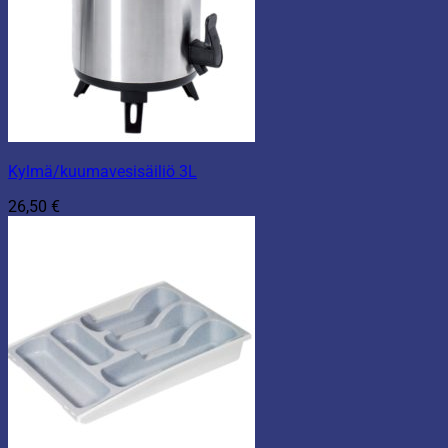
Kylmä/kuumavesisäiliö 3L
26,50
€