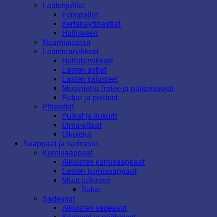
Lastenjuhlat
Foliopallot
Kertakäyttöastiat
Halloween
Naamiaisasut
Lastentarvikkeet
Hoitotarvikkeet
Lasten astiat
Lasten kalusteet
Muovitettu frotee ja patjansuojat
Patjat ja peitteet
Pihaleikit
Pulkat ja liukurit
Uima-altaat
Ulkolelut
Saappaat ja sadeasut
Kumisaappaat
Aikuisten kumisaappaat
Lasten kumisaappaat
Muut jalkineet
Sukat
Sadeasut
Aikuisten sadeasut