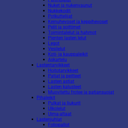
Nuket ja nukenvaunut
Nukkekodit
Potkuttelijat
Keinuhevoset ja keppihevoset
Pelit ja soittimet
Toimintalelut ja hahmot
Pienten lasten lelut
Legot
Vesilelut
Koti- ja kauppaleikit
Askartelu
Lastentarvikkeet
Hoitotarvikkeet
Patjat ja peitteet
Lasten astiat
Lasten kalusteet
Muovitettu frotee ja patjansuojat
Pihaleikit
Pulkat ja liukurit
Ulkolelut
Uima-altaat
Lastenjuhlat
Foliopallot