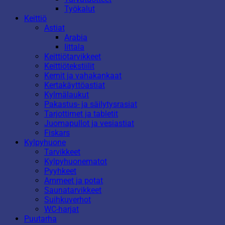
Työkalut
Keittiö
Astiat
Arabia
Iittala
Keittiötarvikkeet
Keittiötekstiilit
Kernit ja vahakankaat
Kertakäyttöastiat
Kylmälaukut
Pakastus- ja säilytysrasiat
Tarjottimet ja tabletit
Juomapullot ja vesiastiat
Fiskars
Kylpyhuone
Tarvikkeet
Kylpyhuonematot
Pyyhkeet
Ammeet ja potat
Saunatarvikkeet
Suihkuverhot
WC-harjat
Puutarha