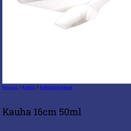
Etusivu
/
Keittiö
/
Keittiötarvikkeet
Kauha 16cm 50ml