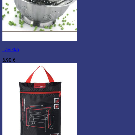
Lävikkö
6,90
€