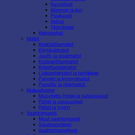
Kuviolliset
Marmori ja kivi
Puukuosit
Velour
Yksiväriset
Keinonahat
Matot
Keskilattiamatot
Käytävämatot
Juutti- ja sisalmatot
Kosteantilanmatot
Kylpyhuonematot
Liukuestematot ja tarvikkeet
Parveke ja kynnysmatot
Puuvilla- ja räsymatot
Makuuhuone
Muovitettu frotee ja patjansuojat
Patjat ja varavuoteet
Peitot ja tyynyt
Vaahtomuovit
Muut vaahtomuovit
Solumuovilevyt
Vaahtomuovilevyt