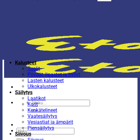
Kalusteet
Tuolit
Pöydät, lipastot ja hyllyt
Lasten kalusteet
Ulkokalusteet
Säilytys
Laatikot
Etsi:
Korit
Kenkätelineet
Vaatesäilytys
Vesiastiat ja ämpärit
Piensäilytys
Etsi:
Siivous
Siivous