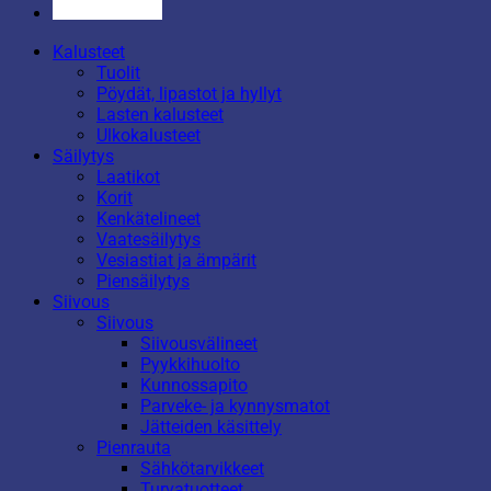
Kalusteet
Tuolit
Pöydät, lipastot ja hyllyt
Lasten kalusteet
Ulkokalusteet
Säilytys
Laatikot
Korit
Kenkätelineet
Vaatesäilytys
Vesiastiat ja ämpärit
Piensäilytys
Siivous
Siivous
Siivousvälineet
Pyykkihuolto
Kunnossapito
Parveke- ja kynnysmatot
Jätteiden käsittely
Pienrauta
Sähkötarvikkeet
Turvatuotteet