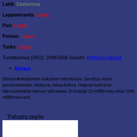
Lahti:
Saatavissa
Lappeenranta:
Loppu
Pori:
Loppu
Porvoo:
Loppu
Turku:
Loppu
Tuotetunnus (SKU):
20465006
Osasto:
Keittiötarvikkeet
Kuvaus
Elintarvikekelpoinen valkoinen mittakauha. Soveltuu myös
punnitsemiseen. Mukava, vakaa kahva. Helposti luettavat
tilavuusmäärät kahvan yläosassa. Eri kokoja 25 millilitrasta aina 1000
millilitraan asti.
Tutustu myös