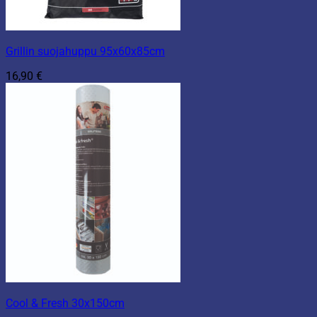
Grillin suojahuppu 95x60x85cm
16,90
€
Cool & Fresh 30x150cm