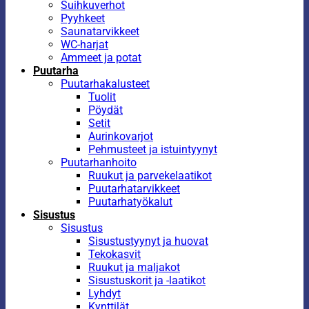
Suihkuverhot
Pyyhkeet
Saunatarvikkeet
WC-harjat
Ammeet ja potat
Puutarha
Puutarhakalusteet
Tuolit
Pöydät
Setit
Aurinkovarjot
Pehmusteet ja istuintyynyt
Puutarhanhoito
Ruukut ja parvekelaatikot
Puutarhatarvikkeet
Puutarhatyökalut
Sisustus
Sisustus
Sisustustyynyt ja huovat
Tekokasvit
Ruukut ja maljakot
Sisustuskorit ja -laatikot
Lyhdyt
Kynttilät