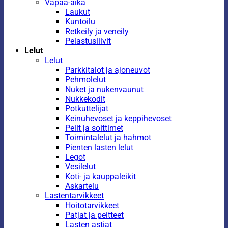
Vapaa-aika
Laukut
Kuntoilu
Retkeily ja veneily
Pelastusliivit
Lelut
Lelut
Parkkitalot ja ajoneuvot
Pehmolelut
Nuket ja nukenvaunut
Nukkekodit
Potkuttelijat
Keinuhevoset ja keppihevoset
Pelit ja soittimet
Toimintalelut ja hahmot
Pienten lasten lelut
Legot
Vesilelut
Koti- ja kauppaleikit
Askartelu
Lastentarvikkeet
Hoitotarvikkeet
Patjat ja peitteet
Lasten astiat