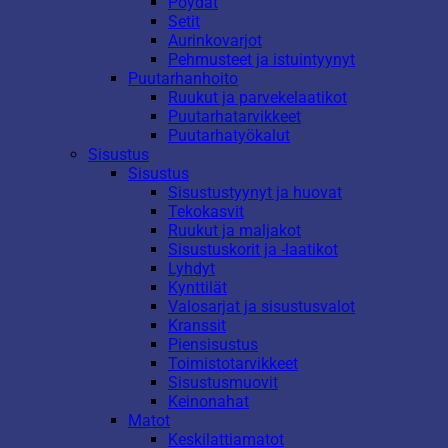
Pöydät
Setit
Aurinkovarjot
Pehmusteet ja istuintyynyt
Puutarhanhoito
Ruukut ja parvekelaatikot
Puutarhatarvikkeet
Puutarhatyökalut
Sisustus
Sisustus
Sisustustyynyt ja huovat
Tekokasvit
Ruukut ja maljakot
Sisustuskorit ja -laatikot
Lyhdyt
Kynttilät
Valosarjat ja sisustusvalot
Kranssit
Piensisustus
Toimistotarvikkeet
Sisustusmuovit
Keinonahat
Matot
Keskilattiamatot