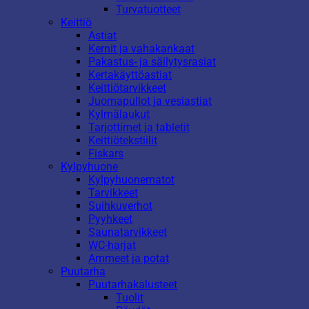
Turvatuotteet
Keittiö
Astiat
Kernit ja vahakankaat
Pakastus- ja säilytysrasiat
Kertakäyttöastiat
Keittiötarvikkeet
Juomapullot ja vesiastiat
Kylmälaukut
Tarjottimet ja tabletit
Keittiötekstiilit
Fiskars
Kylpyhuone
Kylpyhuonematot
Tarvikkeet
Suihkuverhot
Pyyhkeet
Saunatarvikkeet
WC-harjat
Ammeet ja potat
Puutarha
Puutarhakalusteet
Tuolit