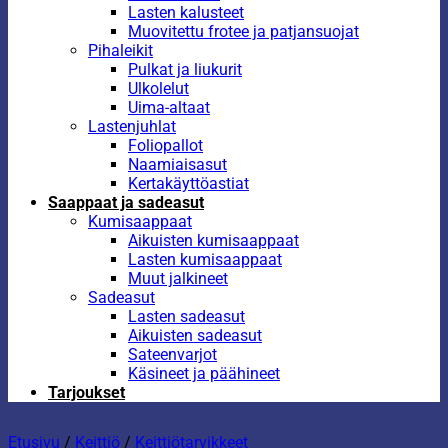
Lasten kalusteet
Muovitettu frotee ja patjansuojat
Pihaleikit
Pulkat ja liukurit
Ulkolelut
Uima-altaat
Lastenjuhlat
Foliopallot
Naamiaisasut
Kertakäyttöastiat
Saappaat ja sadeasut
Kumisaappaat
Aikuisten kumisaappaat
Lasten kumisaappaat
Muut jalkineet
Sadeasut
Lasten sadeasut
Aikuisten sadeasut
Sateenvarjot
Käsineet ja päähineet
Tarjoukset
Etusivu
/
Keittiö
/
Keittiötarvikkeet