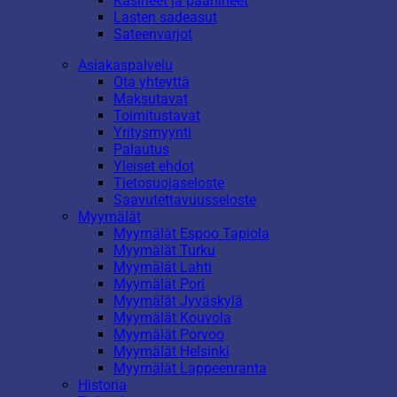
Käsineet ja päähineet
Lasten sadeasut
Sateenvarjot
Asiakaspalvelu
Ota yhteyttä
Maksutavat
Toimitustavat
Yritysmyynti
Palautus
Yleiset ehdot
Tietosuojaseloste
Saavutettavuusseloste
Myymälät
Myymälät Espoo Tapiola
Myymälät Turku
Myymälät Lahti
Myymälät Pori
Myymälät Jyväskylä
Myymälät Kouvola
Myymälät Porvoo
Myymälät Helsinki
Myymälät Lappeenranta
Historia