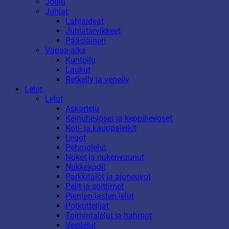
Joulu
Juhlat
Lahjaideat
Juhlatarvikkeet
Pääsiäinen
Vapaa-aika
Kuntoilu
Laukut
Retkeily ja veneily
Lelut
Lelut
Askartelu
Keinuhevoset ja keppihevoset
Koti- ja kauppaleikit
Legot
Pehmolelut
Nuket ja nukenvaunut
Nukkekodit
Parkkitalot ja ajoneuvot
Pelit ja soittimet
Pienten lasten lelut
Potkuttelijat
Toimintalelut ja hahmot
Vesilelut