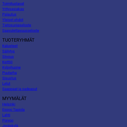
Toimitustavat
Yritysasiakas
Palautus
Yleiset ehdot
Tietosuojaseloste
Saavutettavuusseloste
TUOTERYHMÄT
Kalusteet
Säilytys
Siivous
Keittiö
Kylpyhuone
Puutarha
Sisustus
Lelut
Saappaat ja sadeasut
MYYMÄLÄT
Helsinki
Espoo Tapiola
Lahti
Porvoo
Jyväskylä