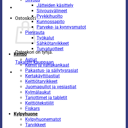
Jätteiden käsittely
Siivousvälineet
Pyykkihuolto
Ostoskori
Kunnossapito
Parveke- ja kynnysmatot
Pienrauta
Työkalut
Sähkötarvikkeet
Turvatuotteet
Ostoskori on tyhjä.
Keittiö
Astiat
Takaisin kauppaan
Kernit ja vahakankaat
Pakastus- ja säilytysrasiat
Kertakäyttöastiat
Keittiötarvikkeet
Juomapullot ja vesiastiat
Kylmälaukut
Tarjottimet ja tabletit
Keittiötekstiilit
Fiskars
Kylpyhuone
Kylpyhuonematot
Tarvikkeet