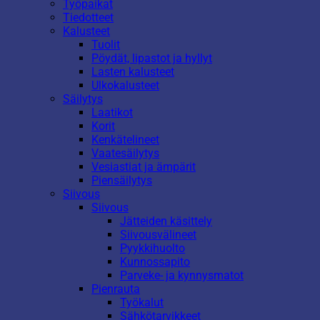
Työpaikat
Tiedotteet
Kalusteet
Tuolit
Pöydät, lipastot ja hyllyt
Lasten kalusteet
Ulkokalusteet
Säilytys
Laatikot
Korit
Kenkätelineet
Vaatesäilytys
Vesiastiat ja ämpärit
Piensäilytys
Siivous
Siivous
Jätteiden käsittely
Siivousvälineet
Pyykkihuolto
Kunnossapito
Parveke- ja kynnysmatot
Pienrauta
Työkalut
Sähkötarvikkeet