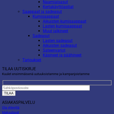
Naamiaisasut
Kertakäyttöastiat
Saappaat ja sadeasut
Kumisaappaat
Aikuisten kumisaappaat
Lasten kumisaappaat
Muut jalkineet
Sadeasut
Lasten sadeasut
Aikuisten sadeasut
Sateenvarjot
Käsineet ja päähineet
Tarjoukset
TILAA UUTISKIRJE
Kuulet ensimmäisenä uutuuksistamme ja kampanjoistamme
ASIAKASPALVELU
Ota yhteyttä
Maksutavat