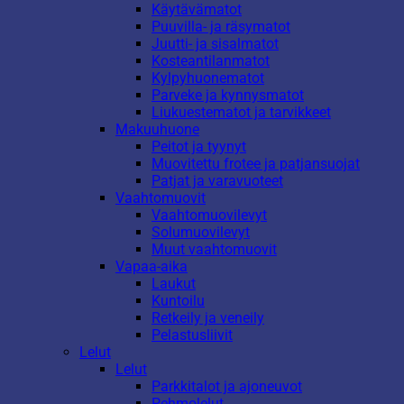
Käytävämatot
Puuvilla- ja räsymatot
Juutti- ja sisalmatot
Kosteantilanmatot
Kylpyhuonematot
Parveke ja kynnysmatot
Liukuestematot ja tarvikkeet
Makuuhuone
Peitot ja tyynyt
Muovitettu frotee ja patjansuojat
Patjat ja varavuoteet
Vaahtomuovit
Vaahtomuovilevyt
Solumuovilevyt
Muut vaahtomuovit
Vapaa-aika
Laukut
Kuntoilu
Retkeily ja veneily
Pelastusliivit
Lelut
Lelut
Parkkitalot ja ajoneuvot
Pehmolelut