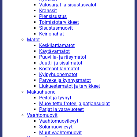
Valosarjat ja sisustusvalot
Kranssit
Piensisustus
Toimistotarvikkeet
Sisustusmuovit
Keinonahat
Matot
Keskilattiamatot
Käytävämatot
Puuvilla- ja räsymatot
Juutti- ja sisalmatot
Kosteantilanmatot
Kylpyhuonematot
Parveke ja kynnysmatot
Liukuestematot ja tarvikkeet
Makuuhuone
Peitot ja tyynyt
Muovitettu frotee ja patjansuojat
Patjat ja varavuoteet
Vaahtomuovit
Vaahtomuovilevyt
Solumuovilevyt
Muut vaahtomuovit