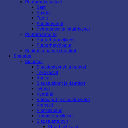
Puutarhakalusteet
Setit
Pöydät
Tuolit
Aurinkovarjot
Pehmusteet ja istuintyynyt
Puutarhanhoito
Puutarhatarvikkeet
Puutarhatyökalut
Ruukut ja parvekelaatikot
Sisustus
Sisustus
Sisustustyynyt ja huovat
Tekokasvit
Ruukut
Sisustuskorit ja -laatikot
Lyhdyt
Kynttilät
Valosarjat ja sisustusvalot
Kranssit
Piensisustus
Toimistotarvikkeet
Sisustusmuovit
Staattiset kalvot