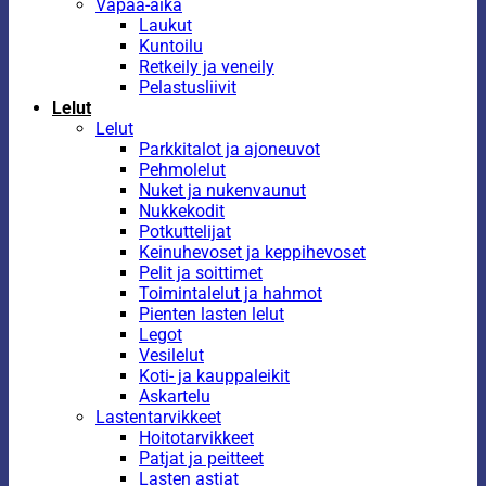
Vapaa-aika
Laukut
Kuntoilu
Retkeily ja veneily
Pelastusliivit
Lelut
Lelut
Parkkitalot ja ajoneuvot
Pehmolelut
Nuket ja nukenvaunut
Nukkekodit
Potkuttelijat
Keinuhevoset ja keppihevoset
Pelit ja soittimet
Toimintalelut ja hahmot
Pienten lasten lelut
Legot
Vesilelut
Koti- ja kauppaleikit
Askartelu
Lastentarvikkeet
Hoitotarvikkeet
Patjat ja peitteet
Lasten astiat