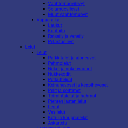
Vaahtomuovilevyt
Solumuovilevyt
Muut vaahtomuovit
Vapaa-aika
Laukut
Kuntoilu
Retkeily ja veneily
Pelastusliivit
Lelut
Lelut
Parkkitalot ja ajoneuvot
Pehmolelut
Nuket ja nukenvaunut
Nukkekodit
Potkuttelijat
Keinuhevoset ja keppihevoset
Pelit ja soittimet
Toimintalelut ja hahmot
Pienten lasten lelut
Legot
Vesilelut
Koti- ja kauppaleikit
Askartelu