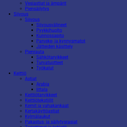
Vesiastiat ja ämpärit
Piensäilytys
Siivous
Siivous
Siivousvälineet
Pyykkihuolto
Kunnossapito
Parveke- ja kynnysmatot
Jätteiden käsittely
Pienrauta
Sähkötarvikkeet
Turvatuotteet
Työkalut
Keittiö
Astiat
Arabia
Iittala
Keittiötarvikkeet
Keittiötekstiilit
Kernit ja vahakankaat
Kertakäyttöastiat
Kylmälaukut
Pakastus- ja säilytysrasiat