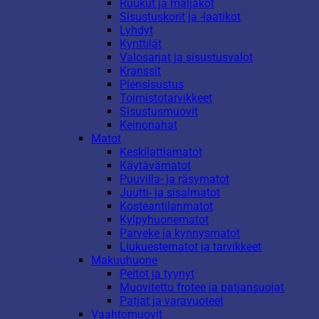
Ruukut ja maljakot
Sisustuskorit ja -laatikot
Lyhdyt
Kynttilät
Valosarjat ja sisustusvalot
Kranssit
Piensisustus
Toimistotarvikkeet
Sisustusmuovit
Keinonahat
Matot
Keskilattiamatot
Käytävämatot
Puuvilla- ja räsymatot
Juutti- ja sisalmatot
Kosteantilanmatot
Kylpyhuonematot
Parveke ja kynnysmatot
Liukuestematot ja tarvikkeet
Makuuhuone
Peitot ja tyynyt
Muovitettu frotee ja patjansuojat
Patjat ja varavuoteet
Vaahtomuovit