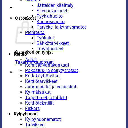
Jätteiden käsittely
Siivousvälineet
Pyykkihuolto
Ostoskori
Kunnossapito
Parveke- ja kynnysmatot
Pienrauta
Työkalut
Sähkötarvikkeet
Turvatuotteet
Ostoskori on tyhjä.
Keittiö
Astiat
Takaisin kauppaan
Kernit ja vahakankaat
Pakastus- ja säilytysrasiat
Kertakäyttöastiat
Keittiötarvikkeet
Juomapullot ja vesiastiat
Kylmälaukut
Tarjottimet ja tabletit
Keittiötekstiilit
Fiskars
Kylpyhuone
Kylpyhuonematot
Tarvikkeet