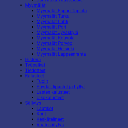
Myymälät
Myymälät Espoo Tapiola
Myymälät Turku
Myymälät Lahti
Myymälät Pori
Myymälät Jyväskylä
Myymälät Kouvola
Myymälät Porvoo
Myymälät Helsinki
Myymälät Lappeenranta
Historia
Työpaikat
Tiedotteet
Kalusteet
Tuolit
Pöydät, lipastot ja hyllyt
Lasten kalusteet
Ulkokalusteet
Säilytys
Laatikot
Korit
Kenkätelineet
Vaatesäilytys