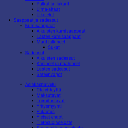
Pulkat ja liukurit
Uima-altaat
Ulkolelut
Saappaat ja sadeasut
Kumisaappaat
Aikuisten kumisaappaat
Lasten kumisaappaat
Muut jalkineet
Sukat
Sadeasut
Aikuisten sadeasut
Käsineet ja päähineet
Lasten sadeasut
Sateenvarjot
Asiakaspalvelu
Ota yhteyttä
Maksutavat
Toimitustavat
Yritysmyynti
Palautus
Yleiset ehdot
Tietosuojaseloste
Saavutettavuusseloste