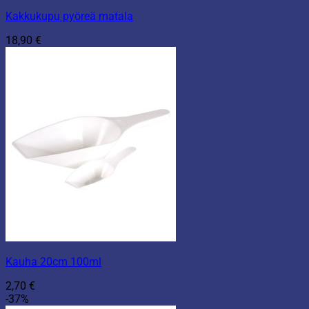
Kakkukupu pyöreä matala
18,90
€
Kauha 20cm 100ml
2,70
€
-37%