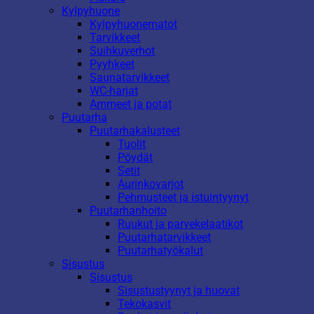
Kylpyhuone
Kylpyhuonematot
Tarvikkeet
Suihkuverhot
Pyyhkeet
Saunatarvikkeet
WC-harjat
Ammeet ja potat
Puutarha
Puutarhakalusteet
Tuolit
Pöydät
Setit
Aurinkovarjot
Pehmusteet ja istuintyynyt
Puutarhanhoito
Ruukut ja parvekelaatikot
Puutarhatarvikkeet
Puutarhatyökalut
Sisustus
Sisustus
Sisustustyynyt ja huovat
Tekokasvit