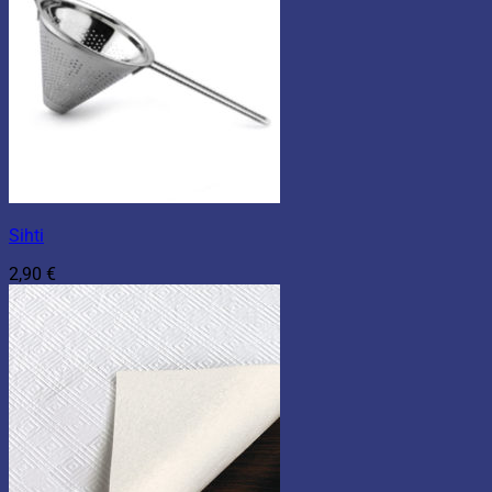
Sihti
2,90
€