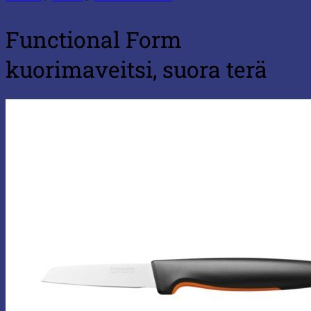
Functional Form
kuorimaveitsi, suora terä