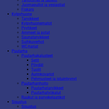
Tarjottimet ja tabletit
Juomapullot ja vesiastiat
Fiskars
Kylpyhuone
Tarvikkeet
Kylpyhuonematot
Pyyhkeet
Ammeet ja potat
Saunatarvikkeet
Suihkuverhot
WC-harjat
Puutarha
Puutarhakalusteet
Setit
Pöydät
Tuolit
Aurinkovarjot
Pehmusteet ja istuintyynyt
Puutarhanhoito
Puutarhatarvikkeet
Puutarhatyökalut
Ruukut ja parvekelaatikot
Sisustus
Sisustus