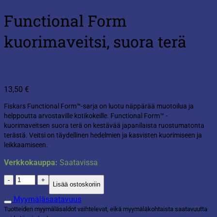
Functional Form
kuorimaveitsi, suora terä
13,50
€
Fiskars Functional Form™-sarja on luotu näppärää muotoilua ja
helppoutta arvostaville kotikokeille. Functional Form™ -
kuorimaveitsen suora terä on kestävää japanilaista ruostumatonta
terästä. Veitsi on täydellinen hedelmien ja kasvisten kuorimiseen ja
leikkaamiseen.
Verkkokauppa:
Saatavissa
Functional
Lisää ostoskoriin
Form
kuorimaveitsi,
Myymäläsaatavuus
suora
Tuotteiden myymäläsaldot vaihtelevat, eikä myymäläkohtaista saatavuutta
terä