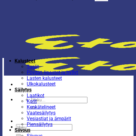
Kalusteet
Tuolit
Pöydät, lipastot ja hyllyt
Lasten kalusteet
Ulkokalusteet
Säilytys
Laatikot
Etsi:
Korit
Kenkätelineet
Vaatesäilytys
Vesiastiat ja ämpärit
Piensäilytys
Etsi:
Siivous
Siivous