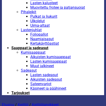
Lasten kalusteet
Muovitettu frotee ja patjansuojat
Pihaleikit
Pulkat ja liukurit
Ulkolelut
Uima-altaat
Lastenjuhlat
Foliopallot
Naamiaisasut
Kertakäyttöastiat
Saappaat ja sadeasut
Kumisaappaat
Aikuisten kumisaappaat
Lasten kumisaappaat
Muut jalkineet
Sadeasut
Lasten sadeasut
Aikuisten sadeasut
Sateenvarjot
Käsineet ja päähineet
Tarjoukset
Etusivu
/
Keittiö
/
Keittiötarvikkeet