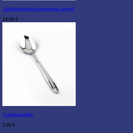
Jäähdytinkulho/boolimalja akryyli
24,50
€
Tarjoilulusikka
3,90
€