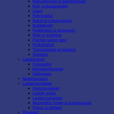
Keinuhevoset ja keppihevoset
Koti- ja kauppaleikit
Legot
Pehmolelut
Nuket ja nukenvaunut
Nukkekodit
Parkkitalot ja ajoneuvot
Pelit ja soittimet
Pienten lasten lelut
Potkuttelijat
Toimintalelut ja hahmot
Vesilelut
Lastenjuhlat
Foliopallot
Kertakäyttöastiat
Halloween
Naamiaisasut
Lastentarvikkeet
Hoitotarvikkeet
Lasten astiat
Lasten kalusteet
Muovitettu frotee ja patjansuojat
Patjat ja peitteet
Pihaleikit