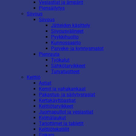
Vesiastiat ja ämpärit
Piensäilytys
Siivous
Siivous
Jätteiden käsittely
Siivousvälineet
Pyykkihuolto
Kunnossapito
Parveke- ja kynnysmatot
Pienrauta
Työkalut
Sähkötarvikkeet
Turvatuotteet
Keittiö
Astiat
Kernit ja vahakankaat
Pakastus- ja säilytysrasiat
Kertakäyttöastiat
Keittiötarvikkeet
Juomapullot ja vesiastiat
Kylmälaukut
Tarjottimet ja tabletit
Keittiötekstiilit
Fiskars