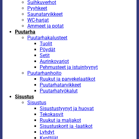
Suihkuverhot
Pyyhkeet
Saunatarvikkeet
WC-harjat
Ammeet ja potat
Puutarha
Puutarhakalusteet
Tuolit
Pöydät
Setit
Aurinkovarjot
Pehmusteet ja istuintyynyt
Puutarhanhoito
Ruukut ja parvekelaatikot
Puutarhatarvikkeet
Puutarhatyökalut
Sisustus
Sisustus
Sisustustyynyt ja huovat
Tekokasvit
Ruukut ja maljakot
Sisustuskorit ja -laatikot
Lyhdyt
Kynttilät