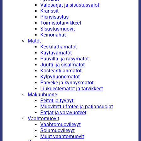
Valosarjat ja sisustusvalot
Kranssit
Piensisustus
Toimistotarvikkeet
Sisustusmuovit
Keinonahat
Matot
Keskilattiamatot
Käytävämatot
Puuvilla- ja räsymatot
Juutti- ja sisalmatot
Kosteantilanmatot
Kylpyhuonematot
Parveke ja kynnysmatot
Liukuestematot ja tarvikkeet
Makuuhuone
Peitot ja tyynyt
Muovitettu frotee ja patjansuojat
Patjat ja varavuoteet
Vaahtomuovit
Vaahtomuovilevyt
Solumuovilevyt
Muut vaahtomuovit