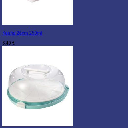
Kauha 26cm 250ml
5,40
€