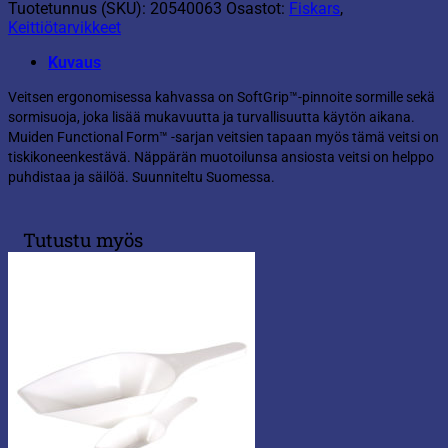
Tuotetunnus (SKU):
20540063
Osastot:
Fiskars
,
Keittiötarvikkeet
Kuvaus
Veitsen ergonomisessa kahvassa on SoftGrip™-pinnoite sormille sekä
sormisuoja, joka lisää mukavuutta ja turvallisuutta käytön aikana.
Muiden Functional Form™ -sarjan veitsien tapaan myös tämä veitsi on
tiskikoneenkestävä. Näppärän muotoilunsa ansiosta veitsi on helppo
puhdistaa ja säilöä. Suunniteltu Suomessa.
Tutustu myös