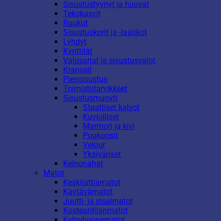
Sisustustyynyt ja huovat
Tekokasvit
Ruukut
Sisustuskorit ja -laatikot
Lyhdyt
Kynttilät
Valosarjat ja sisustusvalot
Kranssit
Piensisustus
Toimistotarvikkeet
Sisustusmuovit
Staattiset kalvot
Kuviolliset
Marmori ja kivi
Puukuosit
Velour
Yksiväriset
Keinonahat
Matot
Keskilattiamatot
Käytävämatot
Juutti- ja sisalmatot
Kosteantilanmatot
Kylpyhuonematot