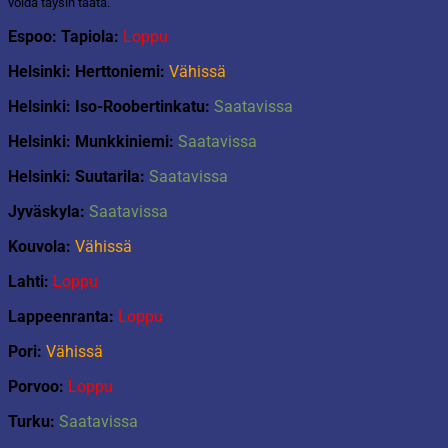
voida täysin taata.
määrä
Espoo: Tapiola:
Loppu
Helsinki: Herttoniemi:
Vähissä
Helsinki: Iso-Roobertinkatu:
Saatavissa
Helsinki: Munkkiniemi:
Saatavissa
Helsinki: Suutarila:
Saatavissa
Jyväskyla:
Saatavissa
Kouvola:
Vähissä
Lahti:
Loppu
Lappeenranta:
Loppu
Pori:
Vähissä
Porvoo:
Loppu
Turku:
Saatavissa