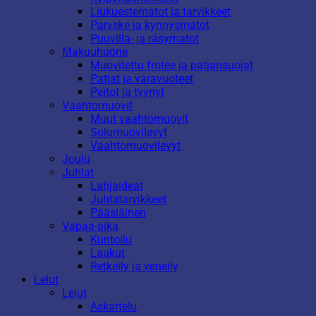
Liukuestematot ja tarvikkeet
Parveke ja kynnysmatot
Puuvilla- ja räsymatot
Makuuhuone
Muovitettu frotee ja patjansuojat
Patjat ja varavuoteet
Peitot ja tyynyt
Vaahtomuovit
Muut vaahtomuovit
Solumuovilevyt
Vaahtomuovilevyt
Joulu
Juhlat
Lahjaideat
Juhlatarvikkeet
Pääsiäinen
Vapaa-aika
Kuntoilu
Laukut
Retkeily ja veneily
Lelut
Lelut
Askartelu