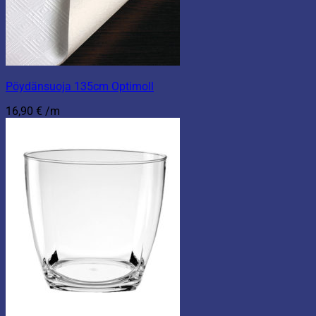
Pöydänsuoja 135cm Optimoll
16,90
€
/m