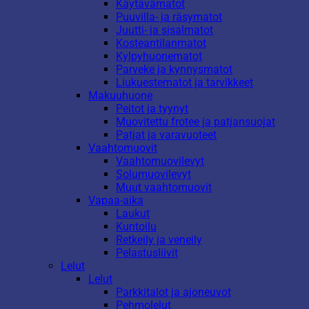
Käytävämatot
Puuvilla- ja räsymatot
Juutti- ja sisalmatot
Kosteantilanmatot
Kylpyhuonematot
Parveke ja kynnysmatot
Liukuestematot ja tarvikkeet
Makuuhuone
Peitot ja tyynyt
Muovitettu frotee ja patjansuojat
Patjat ja varavuoteet
Vaahtomuovit
Vaahtomuovilevyt
Solumuovilevyt
Muut vaahtomuovit
Vapaa-aika
Laukut
Kuntoilu
Retkeily ja veneily
Pelastusliivit
Lelut
Lelut
Parkkitalot ja ajoneuvot
Pehmolelut