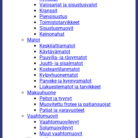
Valosarjat ja sisustusvalot
Kranssit
Piensisustus
Toimistotarvikkeet
Sisustusmuovit
Keinonahat
Matot
Keskilattiamatot
Käytävämatot
Puuvilla- ja räsymatot
Juutti- ja sisalmatot
Kosteantilanmatot
Kylpyhuonematot
Parveke ja kynnysmatot
Liukuestematot ja tarvikkeet
Makuuhuone
Peitot ja tyynyt
Muovitettu frotee ja patjansuojat
Patjat ja varavuoteet
Vaahtomuovit
Vaahtomuovilevyt
Solumuovilevyt
Muut vaahtomuovit