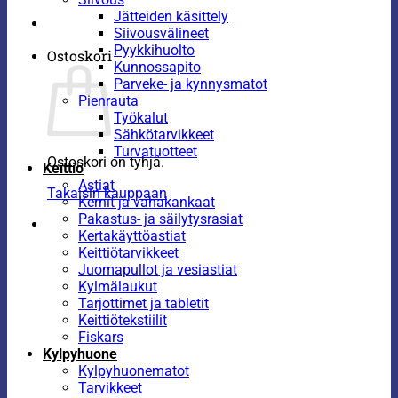
Jätteiden käsittely
Siivousvälineet
Pyykkihuolto
Ostoskori
Kunnossapito
Parveke- ja kynnysmatot
Pienrauta
Työkalut
Sähkötarvikkeet
Turvatuotteet
Ostoskori on tyhjä.
Keittiö
Astiat
Takaisin kauppaan
Kernit ja vahakankaat
Pakastus- ja säilytysrasiat
Kertakäyttöastiat
Keittiötarvikkeet
Juomapullot ja vesiastiat
Kylmälaukut
Tarjottimet ja tabletit
Keittiötekstiilit
Fiskars
Kylpyhuone
Kylpyhuonematot
Tarvikkeet