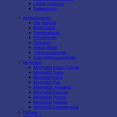
Lasten sadeasut
Sateenvarjot
Asiakaspalvelu
Ota yhteyttä
Maksutavat
Toimitustavat
Yritysmyynti
Palautus
Yleiset ehdot
Tietosuojaseloste
Saavutettavuusseloste
Myymälät
Myymälät Espoo Tapiola
Myymälät Turku
Myymälät Lahti
Myymälät Pori
Myymälät Jyväskylä
Myymälät Kouvola
Myymälät Porvoo
Myymälät Helsinki
Myymälät Lappeenranta
Historia