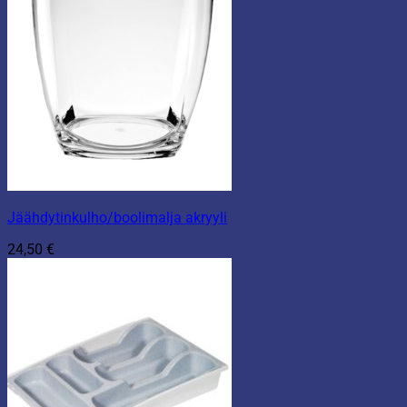
Jäähdytinkulho/boolimalja akryyli
24,50
€