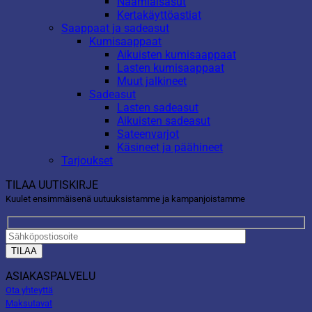
Naamiaisasut
Kertakäyttöastiat
Saappaat ja sadeasut
Kumisaappaat
Aikuisten kumisaappaat
Lasten kumisaappaat
Muut jalkineet
Sadeasut
Lasten sadeasut
Aikuisten sadeasut
Sateenvarjot
Käsineet ja päähineet
Tarjoukset
TILAA UUTISKIRJE
Kuulet ensimmäisenä uutuuksistamme ja kampanjoistamme
ASIAKASPALVELU
Ota yhteyttä
Maksutavat