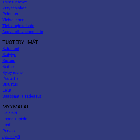
Toimitustavat
Yritysasiakas
Palautus
Yleiset ehdot
Tietosuojaseloste
Saavutettavuusseloste
TUOTERYHMÄT
Kalusteet
Säilytys
Siivous
Keittiö
Kylpyhuone
Puutarha
Sisustus
Lelut
Saappaat ja sadeasut
MYYMÄLÄT
Helsinki
Espoo Tapiola
Lahti
Porvoo
Jyväskylä