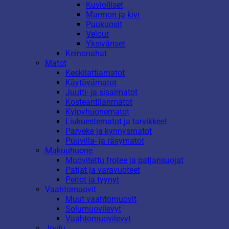
Kuviolliset
Marmori ja kivi
Puukuosit
Velour
Yksiväriset
Keinonahat
Matot
Keskilattiamatot
Käytävämatot
Juutti- ja sisalmatot
Kosteantilanmatot
Kylpyhuonematot
Liukuestematot ja tarvikkeet
Parveke ja kynnysmatot
Puuvilla- ja räsymatot
Makuuhuone
Muovitettu frotee ja patjansuojat
Patjat ja varavuoteet
Peitot ja tyynyt
Vaahtomuovit
Muut vaahtomuovit
Solumuovilevyt
Vaahtomuovilevyt
Joulu