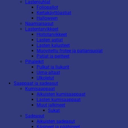
Lastenjuhlat
Foliopallot
Kertakäyttöastiat
Halloween
Naamiaisasut
Lastentarvikkeet
Hoitotarvikkeet
Lasten astiat
Lasten kalusteet
Muovitettu frotee ja patjansuojat
Patjat ja peitteet
Pihaleikit
Pulkat ja liukurit
Uima-altaat
Ulkolelut
Saappaat ja sadeasut
Kumisaappaat
Aikuisten kumisaappaat
Lasten kumisaappaat
Muut jalkineet
Sukat
Sadeasut
Aikuisten sadeasut
Käsineet ja päähineet