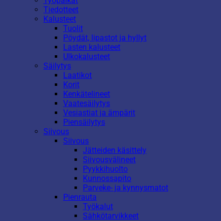
Työpaikat
Tiedotteet
Kalusteet
Tuolit
Pöydät, lipastot ja hyllyt
Lasten kalusteet
Ulkokalusteet
Säilytys
Laatikot
Korit
Kenkätelineet
Vaatesäilytys
Vesiastiat ja ämpärit
Piensäilytys
Siivous
Siivous
Jätteiden käsittely
Siivousvälineet
Pyykkihuolto
Kunnossapito
Parveke- ja kynnysmatot
Pienrauta
Työkalut
Sähkötarvikkeet