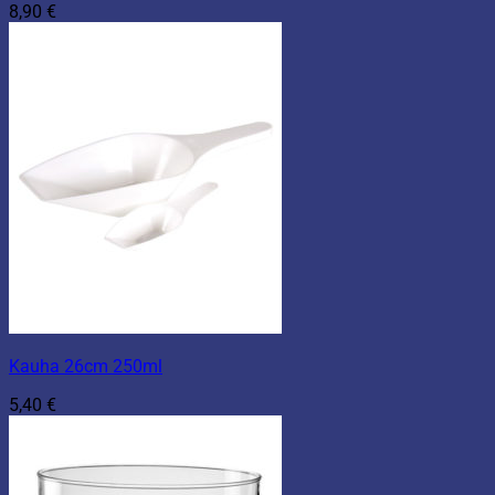
8,90
€
Kauha 26cm 250ml
5,40
€