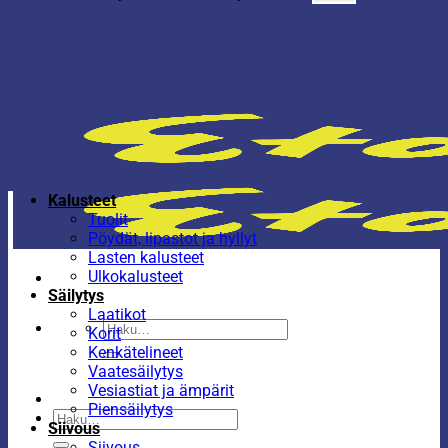
Kalusteet
Tuolit
Pöydät, lipastot ja hyllyt
Lasten kalusteet
Ulkokalusteet
Säilytys
Laatikot
Etsi:
Korit
Kenkätelineet
Vaatesäilytys
Vesiastiat ja ämpärit
Piensäilytys
Etsi:
Siivous
Siivous