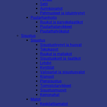
Setit
Aurinkovarjot
Pehmusteet ja istuintyynyt
Puutarhanhoito
Ruukut ja parvekelaatikot
Puutarhatarvikkeet
Puutarhatyökalut
Sisustus
Sisustus
Sisustustyynyt ja huovat
Tekokasvit
Ruukut ja maljakot
Sisustuskorit ja -laatikot
Lyhdyt
Kynttilät
Valosarjat ja sisustusvalot
Kranssit
Piensisustus
Toimistotarvikkeet
Sisustusmuovit
Keinonahat
Matot
Keskilattiamatot