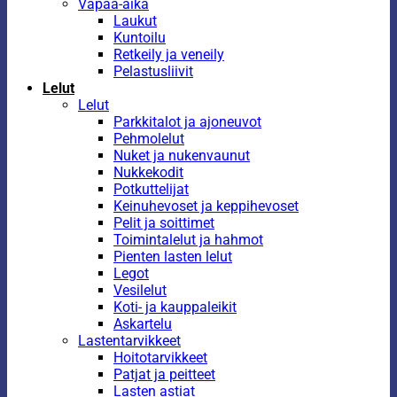
Vapaa-aika
Laukut
Kuntoilu
Retkeily ja veneily
Pelastusliivit
Lelut
Lelut
Parkkitalot ja ajoneuvot
Pehmolelut
Nuket ja nukenvaunut
Nukkekodit
Potkuttelijat
Keinuhevoset ja keppihevoset
Pelit ja soittimet
Toimintalelut ja hahmot
Pienten lasten lelut
Legot
Vesilelut
Koti- ja kauppaleikit
Askartelu
Lastentarvikkeet
Hoitotarvikkeet
Patjat ja peitteet
Lasten astiat