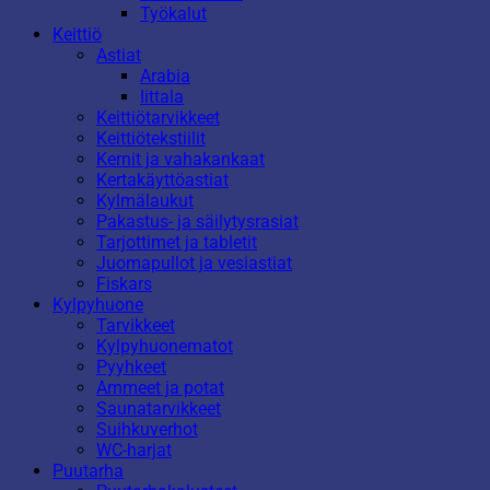
Työkalut
Keittiö
Astiat
Arabia
Iittala
Keittiötarvikkeet
Keittiötekstiilit
Kernit ja vahakankaat
Kertakäyttöastiat
Kylmälaukut
Pakastus- ja säilytysrasiat
Tarjottimet ja tabletit
Juomapullot ja vesiastiat
Fiskars
Kylpyhuone
Tarvikkeet
Kylpyhuonematot
Pyyhkeet
Ammeet ja potat
Saunatarvikkeet
Suihkuverhot
WC-harjat
Puutarha