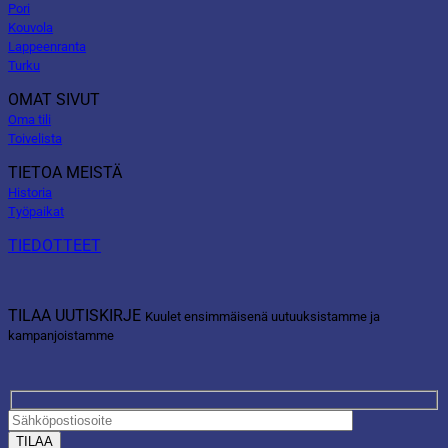
Pori
Kouvola
Lappeenranta
Turku
OMAT SIVUT
Oma tili
Toivelista
TIETOA MEISTÄ
Historia
Työpaikat
TIEDOTTEET
TILAA UUTISKIRJE
Kuulet ensimmäisenä uutuuksistamme ja
kampanjoistamme