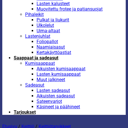
Lasten kalusteet
Muovitettu frotee ja patjansuojat
Pihaleikit
Pulkat ja liukurit
Ulkolelut
Uima-altaat
Lastenjuhlat
Foliopallot
Naamiaisasut
Kertakäyttöastiat
Saappaat ja sadeasut
Kumisaappaat
Aikuisten kumisaappaat
Lasten kumisaappaat
Muut jalkineet
Sadeasut
Lasten sadeasut
Aikuisten sadeasut
Sateenvarjot
Käsineet ja päähineet
Tarjoukset
Etusivu
/
Keittiö
/
Keittiötarvikkeet