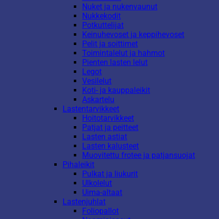
Nuket ja nukenvaunut
Nukkekodit
Potkuttelijat
Keinuhevoset ja keppihevoset
Pelit ja soittimet
Toimintalelut ja hahmot
Pienten lasten lelut
Legot
Vesilelut
Koti- ja kauppaleikit
Askartelu
Lastentarvikkeet
Hoitotarvikkeet
Patjat ja peitteet
Lasten astiat
Lasten kalusteet
Muovitettu frotee ja patjansuojat
Pihaleikit
Pulkat ja liukurit
Ulkolelut
Uima-altaat
Lastenjuhlat
Foliopallot