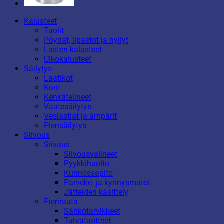
Kalusteet
Tuolit
Pöydät, lipastot ja hyllyt
Lasten kalusteet
Ulkokalusteet
Säilytys
Laatikot
Korit
Kenkätelineet
Vaatesäilytys
Vesiastiat ja ämpärit
Piensäilytys
Siivous
Siivous
Siivousvälineet
Pyykkihuolto
Kunnossapito
Parveke- ja kynnysmatot
Jätteiden käsittely
Pienrauta
Sähkötarvikkeet
Turvatuotteet