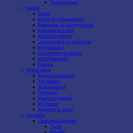
Turvatuotteet
Keittiö
Astiat
Kernit ja vahakankaat
Pakastus- ja säilytysrasiat
Kertakäyttöastiat
Keittiötarvikkeet
Juomapullot ja vesiastiat
Kylmälaukut
Tarjottimet ja tabletit
Keittiötekstiilit
Fiskars
Kylpyhuone
Kylpyhuonematot
Tarvikkeet
Suihkuverhot
Pyyhkeet
Saunatarvikkeet
WC-harjat
Ammeet ja potat
Puutarha
Puutarhakalusteet
Tuolit
Pöydät