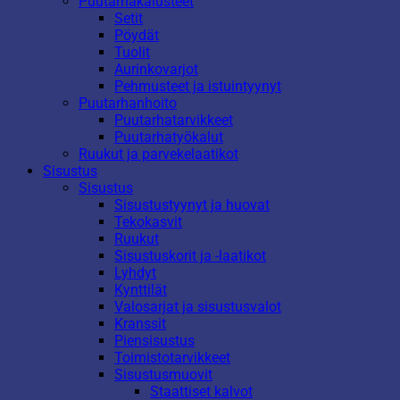
Puutarhakalusteet
Setit
Pöydät
Tuolit
Aurinkovarjot
Pehmusteet ja istuintyynyt
Puutarhanhoito
Puutarhatarvikkeet
Puutarhatyökalut
Ruukut ja parvekelaatikot
Sisustus
Sisustus
Sisustustyynyt ja huovat
Tekokasvit
Ruukut
Sisustuskorit ja -laatikot
Lyhdyt
Kynttilät
Valosarjat ja sisustusvalot
Kranssit
Piensisustus
Toimistotarvikkeet
Sisustusmuovit
Staattiset kalvot