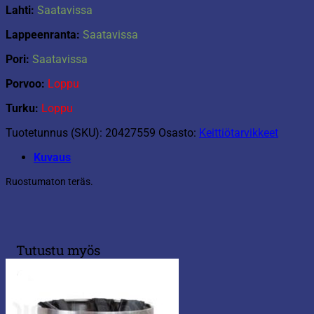
Lahti:
Saatavissa
Lappeenranta:
Saatavissa
Pori:
Saatavissa
Porvoo:
Loppu
Turku:
Loppu
Tuotetunnus (SKU):
20427559
Osasto:
Keittiötarvikkeet
Kuvaus
Ruostumaton teräs.
Tutustu myös