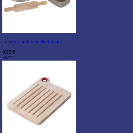
Leivontasetti lapsille 3 osaa
9,90
€
-37%