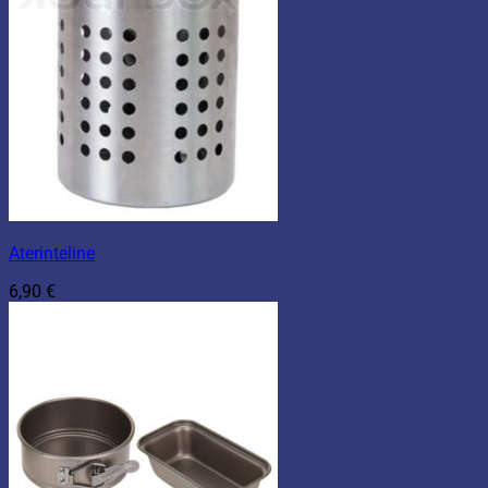
Aterinteline
6,90
€