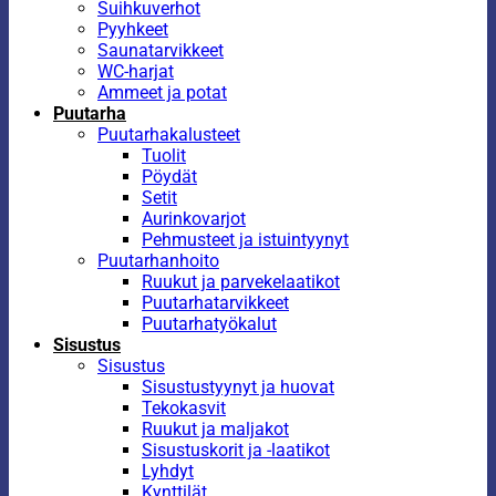
Suihkuverhot
Pyyhkeet
Saunatarvikkeet
WC-harjat
Ammeet ja potat
Puutarha
Puutarhakalusteet
Tuolit
Pöydät
Setit
Aurinkovarjot
Pehmusteet ja istuintyynyt
Puutarhanhoito
Ruukut ja parvekelaatikot
Puutarhatarvikkeet
Puutarhatyökalut
Sisustus
Sisustus
Sisustustyynyt ja huovat
Tekokasvit
Ruukut ja maljakot
Sisustuskorit ja -laatikot
Lyhdyt
Kynttilät