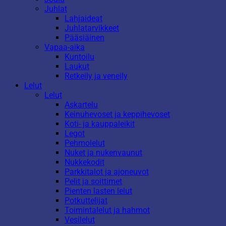
Juhlat
Lahjaideat
Juhlatarvikkeet
Pääsiäinen
Vapaa-aika
Kuntoilu
Laukut
Retkeily ja veneily
Lelut
Lelut
Askartelu
Keinuhevoset ja keppihevoset
Koti- ja kauppaleikit
Legot
Pehmolelut
Nuket ja nukenvaunut
Nukkekodit
Parkkitalot ja ajoneuvot
Pelit ja soittimet
Pienten lasten lelut
Potkuttelijat
Toimintalelut ja hahmot
Vesilelut