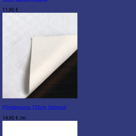
11,90
€
Pöydänsuoja 105cm Optimoll
14,90
€
/m