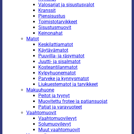
Valosarjat ja sisustusvalot
Kranssit
Piensisustus
Toimistotarvikkeet
Sisustusmuovit
Keinonahat
Matot
Keskilattiamatot
Käytävämatot
Puuvilla- ja räsymatot
Juutti- ja sisalmatot
Kosteantilanmatot
Kylpyhuonematot
Parveke ja kynnysmatot
Liukuestematot ja tarvikkeet
Makuuhuone
Peitot ja tyynyt
Muovitettu frotee ja patjansuojat
Patjat ja varavuoteet
Vaahtomuovit
Vaahtomuovilevyt
Solumuovilevyt
Muut vaahtomuovit