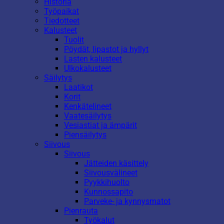
Historia
Työpaikat
Tiedotteet
Kalusteet
Tuolit
Pöydät, lipastot ja hyllyt
Lasten kalusteet
Ulkokalusteet
Säilytys
Laatikot
Korit
Kenkätelineet
Vaatesäilytys
Vesiastiat ja ämpärit
Piensäilytys
Siivous
Siivous
Jätteiden käsittely
Siivousvälineet
Pyykkihuolto
Kunnossapito
Parveke- ja kynnysmatot
Pienrauta
Työkalut