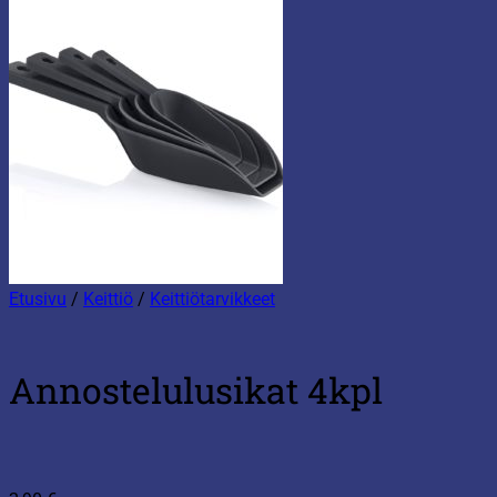
Etusivu
/
Keittiö
/
Keittiötarvikkeet
Annostelulusikat 4kpl