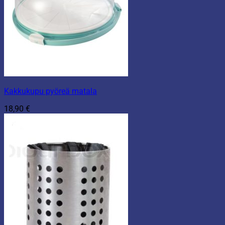
Kakkukupu pyöreä matala
18,90
€