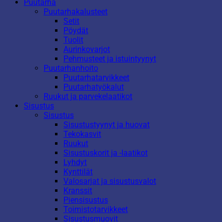
Puutarha
Puutarhakalusteet
Setit
Pöydät
Tuolit
Aurinkovarjot
Pehmusteet ja istuintyynyt
Puutarhanhoito
Puutarhatarvikkeet
Puutarhatyökalut
Ruukut ja parvekelaatikot
Sisustus
Sisustus
Sisustustyynyt ja huovat
Tekokasvit
Ruukut
Sisustuskorit ja -laatikot
Lyhdyt
Kynttilät
Valosarjat ja sisustusvalot
Kranssit
Piensisustus
Toimistotarvikkeet
Sisustusmuovit