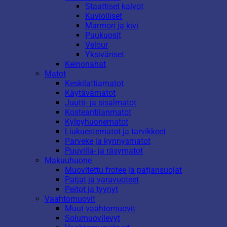
Staattiset kalvot
Kuviolliset
Marmori ja kivi
Puukuosit
Velour
Yksiväriset
Keinonahat
Matot
Keskilattiamatot
Käytävämatot
Juutti- ja sisalmatot
Kosteantilanmatot
Kylpyhuonematot
Liukuestematot ja tarvikkeet
Parveke ja kynnysmatot
Puuvilla- ja räsymatot
Makuuhuone
Muovitettu frotee ja patjansuojat
Patjat ja varavuoteet
Peitot ja tyynyt
Vaahtomuovit
Muut vaahtomuovit
Solumuovilevyt