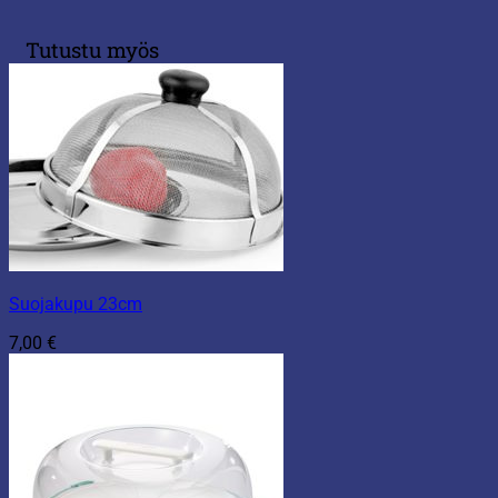
Tutustu myös
Suojakupu 23cm
7,00
€