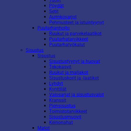
Tuolit
Pöydät
Setit
Aurinkovarjot
Pehmusteet ja istuintyynyt
Puutarhanhoito
Ruukut ja parvekelaatikot
Puutarhatarvikkeet
Puutarhatyökalut
Sisustus
Sisustus
Sisustustyynyt ja huovat
Tekokasvit
Ruukut ja maljakot
Sisustuskorit ja -laatikot
Lyhdyt
Kynttilät
Valosarjat ja sisustusvalot
Kranssit
Piensisustus
Toimistotarvikkeet
Sisustusmuovit
Keinonahat
Matot