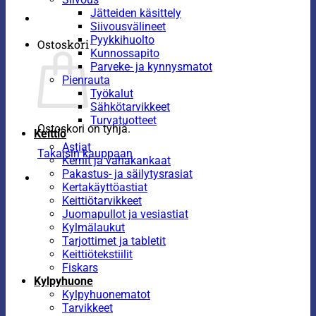
Jätteiden käsittely
Siivousvälineet
Pyykkihuolto
Ostoskori
Kunnossapito
Parveke- ja kynnysmatot
Pienrauta
Työkalut
Sähkötarvikkeet
Turvatuotteet
Ostoskori on tyhjä.
Keittiö
Astiat
Takaisin kauppaan
Kernit ja vahakankaat
Pakastus- ja säilytysrasiat
Kertakäyttöastiat
Keittiötarvikkeet
Juomapullot ja vesiastiat
Kylmälaukut
Tarjottimet ja tabletit
Keittiötekstiilit
Fiskars
Kylpyhuone
Kylpyhuonematot
Tarvikkeet