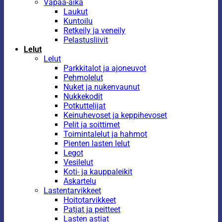
Vapaa-aika
Laukut
Kuntoilu
Retkeily ja veneily
Pelastusliivit
Lelut
Lelut
Parkkitalot ja ajoneuvot
Pehmolelut
Nuket ja nukenvaunut
Nukkekodit
Potkuttelijat
Keinuhevoset ja keppihevoset
Pelit ja soittimet
Toimintalelut ja hahmot
Pienten lasten lelut
Legot
Vesilelut
Koti- ja kauppaleikit
Askartelu
Lastentarvikkeet
Hoitotarvikkeet
Patjat ja peitteet
Lasten astiat