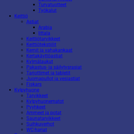
Turvatuotteet
Työkalut
Keittiö
Astiat
Arabia
Iittala
Keittiötarvikkeet
Keittiötekstiilit
Kernit ja vahakankaat
Kertakäyttöastiat
Kylmälaukut
Pakastus- ja säilytysrasiat
Tarjottimet ja tabletit
Juomapullot ja vesiastiat
Fiskars
Kylpyhuone
Tarvikkeet
Kylpyhuonematot
Pyyhkeet
Ammeet ja potat
Saunatarvikkeet
Suihkuverhot
WC-harjat