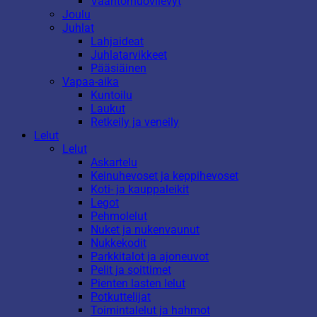
Vaahtomuovilevyt
Joulu
Juhlat
Lahjaideat
Juhlatarvikkeet
Pääsiäinen
Vapaa-aika
Kuntoilu
Laukut
Retkeily ja veneily
Lelut
Lelut
Askartelu
Keinuhevoset ja keppihevoset
Koti- ja kauppaleikit
Legot
Pehmolelut
Nuket ja nukenvaunut
Nukkekodit
Parkkitalot ja ajoneuvot
Pelit ja soittimet
Pienten lasten lelut
Potkuttelijat
Toimintalelut ja hahmot