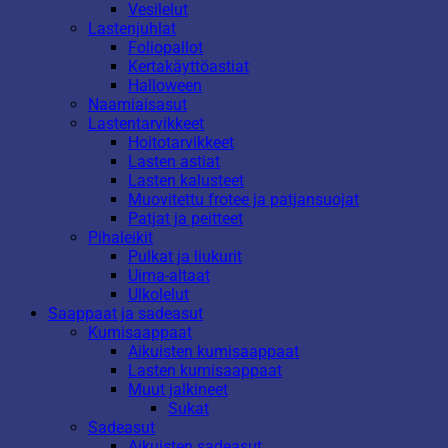
Vesilelut
Lastenjuhlat
Foliopallot
Kertakäyttöastiat
Halloween
Naamiaisasut
Lastentarvikkeet
Hoitotarvikkeet
Lasten astiat
Lasten kalusteet
Muovitettu frotee ja patjansuojat
Patjat ja peitteet
Pihaleikit
Pulkat ja liukurit
Uima-altaat
Ulkolelut
Saappaat ja sadeasut
Kumisaappaat
Aikuisten kumisaappaat
Lasten kumisaappaat
Muut jalkineet
Sukat
Sadeasut
Aikuisten sadeasut