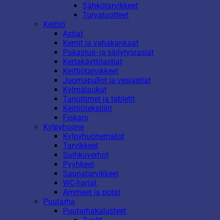
Sähkötarvikkeet
Turvatuotteet
Keittiö
Astiat
Kernit ja vahakankaat
Pakastus- ja säilytysrasiat
Kertakäyttöastiat
Keittiötarvikkeet
Juomapullot ja vesiastiat
Kylmälaukut
Tarjottimet ja tabletit
Keittiötekstiilit
Fiskars
Kylpyhuone
Kylpyhuonematot
Tarvikkeet
Suihkuverhot
Pyyhkeet
Saunatarvikkeet
WC-harjat
Ammeet ja potat
Puutarha
Puutarhakalusteet