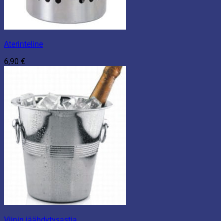
Aterinteline
6,90
€
Viinin jäähdytysastia