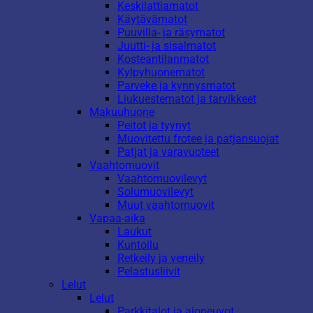
Keskilattiamatot
Käytävämatot
Puuvilla- ja räsymatot
Juutti- ja sisalmatot
Kosteantilanmatot
Kylpyhuonematot
Parveke ja kynnysmatot
Liukuestematot ja tarvikkeet
Makuuhuone
Peitot ja tyynyt
Muovitettu frotee ja patjansuojat
Patjat ja varavuoteet
Vaahtomuovit
Vaahtomuovilevyt
Solumuovilevyt
Muut vaahtomuovit
Vapaa-aika
Laukut
Kuntoilu
Retkeily ja veneily
Pelastusliivit
Lelut
Lelut
Parkkitalot ja ajoneuvot