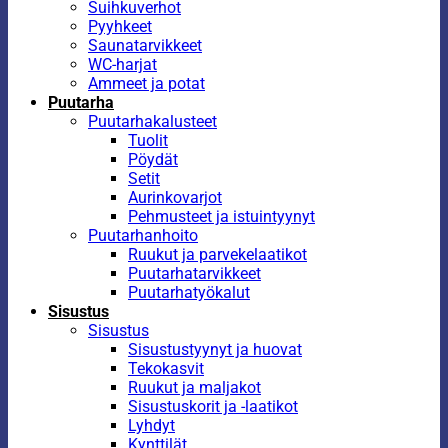
Suihkuverhot
Pyyhkeet
Saunatarvikkeet
WC-harjat
Ammeet ja potat
Puutarha
Puutarhakalusteet
Tuolit
Pöydät
Setit
Aurinkovarjot
Pehmusteet ja istuintyynyt
Puutarhanhoito
Ruukut ja parvekelaatikot
Puutarhatarvikkeet
Puutarhatyökalut
Sisustus
Sisustus
Sisustustyynyt ja huovat
Tekokasvit
Ruukut ja maljakot
Sisustuskorit ja -laatikot
Lyhdyt
Kynttilät