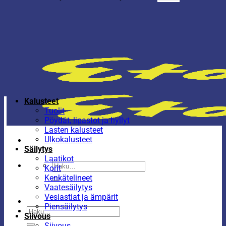
Kalusteet
Tuolit
Pöydät, lipastot ja hyllyt
Lasten kalusteet
Ulkokalusteet
Säilytys
Laatikot
Etsi:
Korit
Kenkätelineet
Vaatesäilytys
Vesiastiat ja ämpärit
Piensäilytys
Etsi:
Siivous
Siivous