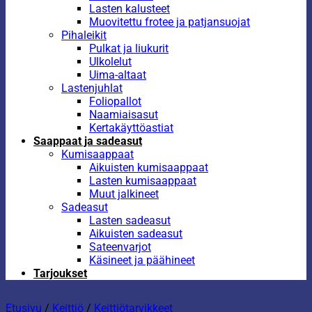
Lasten kalusteet
Muovitettu frotee ja patjansuojat
Pihaleikit
Pulkat ja liukurit
Ulkolelut
Uima-altaat
Lastenjuhlat
Foliopallot
Naamiaisasut
Kertakäyttöastiat
Saappaat ja sadeasut
Kumisaappaat
Aikuisten kumisaappaat
Lasten kumisaappaat
Muut jalkineet
Sadeasut
Lasten sadeasut
Aikuisten sadeasut
Sateenvarjot
Käsineet ja päähineet
Tarjoukset
Etusivu
/
Keittiö
/
Keittiötarvikkeet