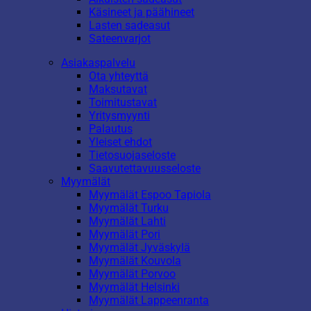
Käsineet ja päähineet
Lasten sadeasut
Sateenvarjot
Asiakaspalvelu
Ota yhteyttä
Maksutavat
Toimitustavat
Yritysmyynti
Palautus
Yleiset ehdot
Tietosuojaseloste
Saavutettavuusseloste
Myymälät
Myymälät Espoo Tapiola
Myymälät Turku
Myymälät Lahti
Myymälät Pori
Myymälät Jyväskylä
Myymälät Kouvola
Myymälät Porvoo
Myymälät Helsinki
Myymälät Lappeenranta