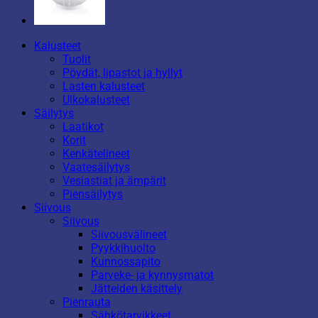
Kalusteet
Tuolit
Pöydät, lipastot ja hyllyt
Lasten kalusteet
Ulkokalusteet
Säilytys
Laatikot
Korit
Kenkätelineet
Vaatesäilytys
Vesiastiat ja ämpärit
Piensäilytys
Siivous
Siivous
Siivousvälineet
Pyykkihuolto
Kunnossapito
Parveke- ja kynnysmatot
Jätteiden käsittely
Pienrauta
Sähkötarvikkeet