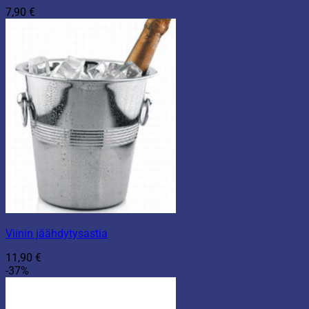
7,90
€
Viinin jäähdytysastia
11,90
€
-37%