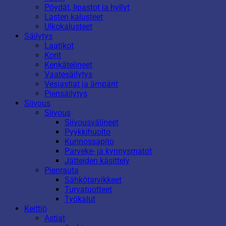
Pöydät, lipastot ja hyllyt
Lasten kalusteet
Ulkokalusteet
Säilytys
Laatikot
Korit
Kenkätelineet
Vaatesäilytys
Vesiastiat ja ämpärit
Piensäilytys
Siivous
Siivous
Siivousvälineet
Pyykkihuolto
Kunnossapito
Parveke- ja kynnysmatot
Jätteiden käsittely
Pienrauta
Sähkötarvikkeet
Turvatuotteet
Työkalut
Keittiö
Astiat