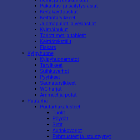
Pakastus- ja säilytysrasiat
Kertakäyttöastiat
Keittiötarvikkeet
Juomapullot ja vesiastiat
Kylmälaukut
Tarjottimet ja tabletit
Keittiötekstiilit
Fiskars
Kylpyhuone
Kylpyhuonematot
Tarvikkeet
Suihkuverhot
Pyyhkeet
Saunatarvikkeet
WC-harjat
Ammeet ja potat
Puutarha
Puutarhakalusteet
Tuolit
Pöydät
Setit
Aurinkovarjot
Pehmusteet ja istuintyynyt