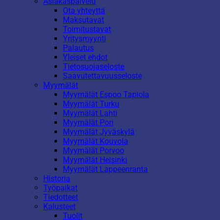
Asiakaspalvelu
Ota yhteyttä
Maksutavat
Toimitustavat
Yritysmyynti
Palautus
Yleiset ehdot
Tietosuojaseloste
Saavutettavuusseloste
Myymälät
Myymälät Espoo Tapiola
Myymälät Turku
Myymälät Lahti
Myymälät Pori
Myymälät Jyväskylä
Myymälät Kouvola
Myymälät Porvoo
Myymälät Helsinki
Myymälät Lappeenranta
Historia
Työpaikat
Tiedotteet
Kalusteet
Tuolit