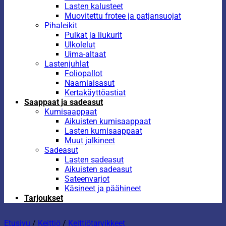
Lasten kalusteet
Muovitettu frotee ja patjansuojat
Pihaleikit
Pulkat ja liukurit
Ulkolelut
Uima-altaat
Lastenjuhlat
Foliopallot
Naamiaisasut
Kertakäyttöastiat
Saappaat ja sadeasut
Kumisaappaat
Aikuisten kumisaappaat
Lasten kumisaappaat
Muut jalkineet
Sadeasut
Lasten sadeasut
Aikuisten sadeasut
Sateenvarjot
Käsineet ja päähineet
Tarjoukset
Etusivu
/
Keittiö
/
Keittiötarvikkeet