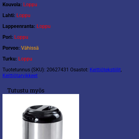
Kouvola:
Loppu
Lahti:
Loppu
Lappeenranta:
Loppu
Pori:
Loppu
Porvoo:
Vähissä
Turku:
Loppu
Tuotetunnus (SKU):
20627431
Osastot:
Keittiötekstiilit
,
Keittiötarvikkeet
Tutustu myös