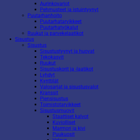
Aurinkovarjot
Pehmusteet ja istuintyynyt
Puutarhanhoito
Puutarhatarvikkeet
Puutarhatyökalut
Ruukut ja parvekelaatikot
Sisustus
Sisustus
Sisustustyynyt ja huovat
Tekokasvit
Ruukut
Sisustuskorit ja -laatikot
Lyhdyt
Kynttilät
Valosarjat ja sisustusvalot
Kranssit
Piensisustus
Toimistotarvikkeet
Sisustusmuovit
Staattiset kalvot
Kuviolliset
Marmori ja kivi
Puukuosit