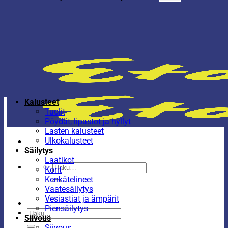
Kalusteet
Tuolit
Pöydät, lipastot ja hyllyt
Lasten kalusteet
Ulkokalusteet
Säilytys
Laatikot
Etsi:
Korit
Kenkätelineet
Vaatesäilytys
Vesiastiat ja ämpärit
Piensäilytys
Etsi:
Siivous
Siivous