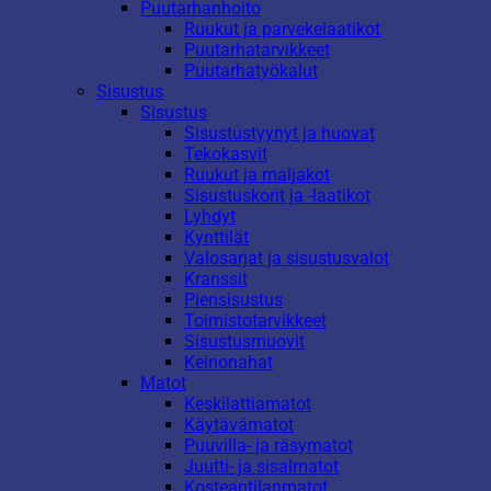
Puutarhanhoito
Ruukut ja parvekelaatikot
Puutarhatarvikkeet
Puutarhatyökalut
Sisustus
Sisustus
Sisustustyynyt ja huovat
Tekokasvit
Ruukut ja maljakot
Sisustuskorit ja -laatikot
Lyhdyt
Kynttilät
Valosarjat ja sisustusvalot
Kranssit
Piensisustus
Toimistotarvikkeet
Sisustusmuovit
Keinonahat
Matot
Keskilattiamatot
Käytävämatot
Puuvilla- ja räsymatot
Juutti- ja sisalmatot
Kosteantilanmatot