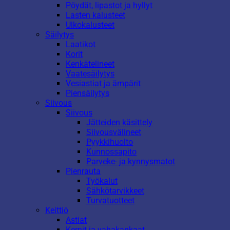
Pöydät, lipastot ja hyllyt
Lasten kalusteet
Ulkokalusteet
Säilytys
Laatikot
Korit
Kenkätelineet
Vaatesäilytys
Vesiastiat ja ämpärit
Piensäilytys
Siivous
Siivous
Jätteiden käsittely
Siivousvälineet
Pyykkihuolto
Kunnossapito
Parveke- ja kynnysmatot
Pienrauta
Työkalut
Sähkötarvikkeet
Turvatuotteet
Keittiö
Astiat
Kernit ja vahakankaat