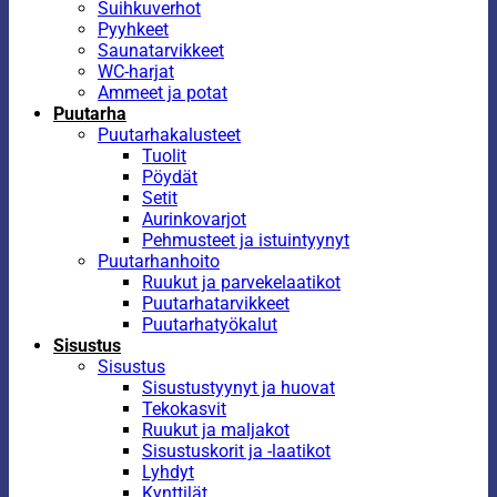
Suihkuverhot
Pyyhkeet
Saunatarvikkeet
WC-harjat
Ammeet ja potat
Puutarha
Puutarhakalusteet
Tuolit
Pöydät
Setit
Aurinkovarjot
Pehmusteet ja istuintyynyt
Puutarhanhoito
Ruukut ja parvekelaatikot
Puutarhatarvikkeet
Puutarhatyökalut
Sisustus
Sisustus
Sisustustyynyt ja huovat
Tekokasvit
Ruukut ja maljakot
Sisustuskorit ja -laatikot
Lyhdyt
Kynttilät