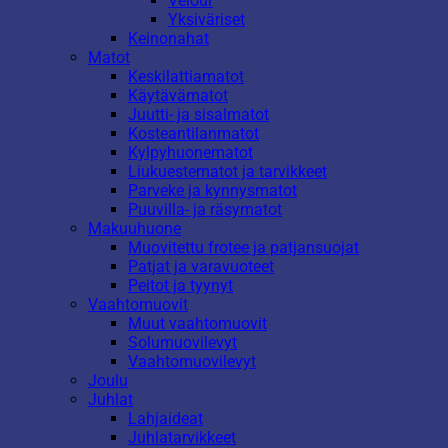
Velour
Yksiväriset
Keinonahat
Matot
Keskilattiamatot
Käytävämatot
Juutti- ja sisalmatot
Kosteantilanmatot
Kylpyhuonematot
Liukuestematot ja tarvikkeet
Parveke ja kynnysmatot
Puuvilla- ja räsymatot
Makuuhuone
Muovitettu frotee ja patjansuojat
Patjat ja varavuoteet
Peitot ja tyynyt
Vaahtomuovit
Muut vaahtomuovit
Solumuovilevyt
Vaahtomuovilevyt
Joulu
Juhlat
Lahjaideat
Juhlatarvikkeet