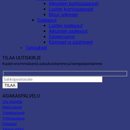
Aikuisten kumisaappaat
Lasten kumisaappaat
Muut jalkineet
Sadeasut
Lasten sadeasut
Aikuisten sadeasut
Sateenvarjot
Käsineet ja päähineet
Tarjoukset
TILAA UUTISKIRJE
Kuulet ensimmäisenä uutuuksistamme ja kampanjoistamme
ASIAKASPALVELU
Ota yhteyttä
Maksutavat
Toimitustavat
Yritysasiakas
Palautus
Yleiset ehdot