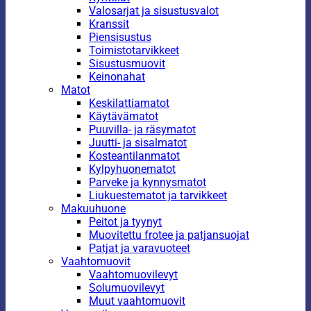
Valosarjat ja sisustusvalot
Kranssit
Piensisustus
Toimistotarvikkeet
Sisustusmuovit
Keinonahat
Matot
Keskilattiamatot
Käytävämatot
Puuvilla- ja räsymatot
Juutti- ja sisalmatot
Kosteantilanmatot
Kylpyhuonematot
Parveke ja kynnysmatot
Liukuestematot ja tarvikkeet
Makuuhuone
Peitot ja tyynyt
Muovitettu frotee ja patjansuojat
Patjat ja varavuoteet
Vaahtomuovit
Vaahtomuovilevyt
Solumuovilevyt
Muut vaahtomuovit