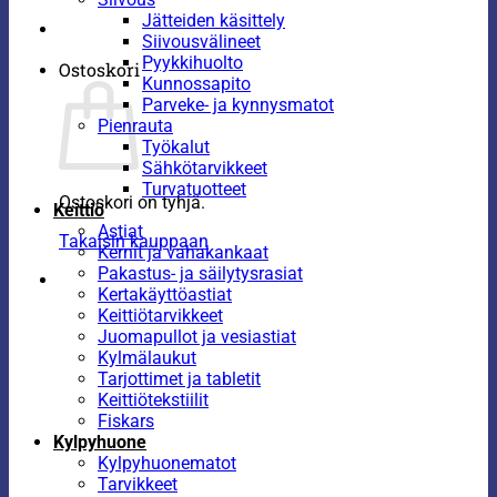
Jätteiden käsittely
Siivousvälineet
Pyykkihuolto
Ostoskori
Kunnossapito
Parveke- ja kynnysmatot
Pienrauta
Työkalut
Sähkötarvikkeet
Turvatuotteet
Ostoskori on tyhjä.
Keittiö
Astiat
Takaisin kauppaan
Kernit ja vahakankaat
Pakastus- ja säilytysrasiat
Kertakäyttöastiat
Keittiötarvikkeet
Juomapullot ja vesiastiat
Kylmälaukut
Tarjottimet ja tabletit
Keittiötekstiilit
Fiskars
Kylpyhuone
Kylpyhuonematot
Tarvikkeet