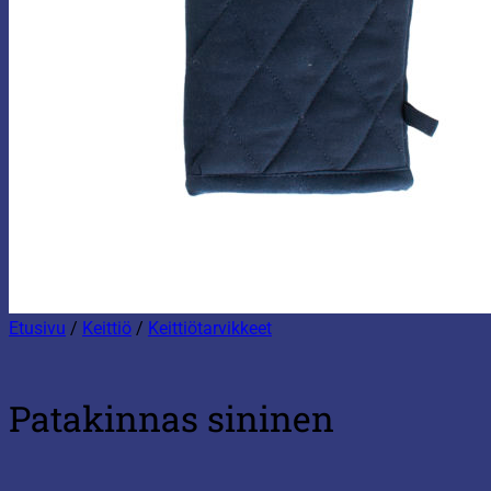
Etusivu
/
Keittiö
/
Keittiötarvikkeet
Patakinnas sininen