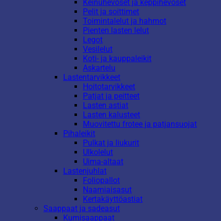
Keinuhevoset ja keppihevoset
Pelit ja soittimet
Toimintalelut ja hahmot
Pienten lasten lelut
Legot
Vesilelut
Koti- ja kauppaleikit
Askartelu
Lastentarvikkeet
Hoitotarvikkeet
Patjat ja peitteet
Lasten astiat
Lasten kalusteet
Muovitettu frotee ja patjansuojat
Pihaleikit
Pulkat ja liukurit
Ulkolelut
Uima-altaat
Lastenjuhlat
Foliopallot
Naamiaisasut
Kertakäyttöastiat
Saappaat ja sadeasut
Kumisaappaat