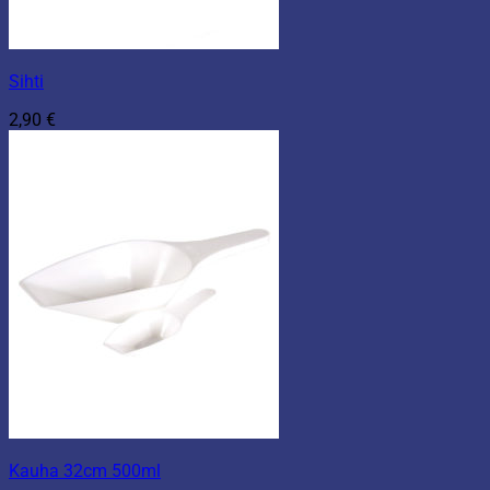
Sihti
2,90
€
Kauha 32cm 500ml