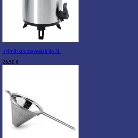
Kylmä/kuumavesisäiliö 3L
26,50
€