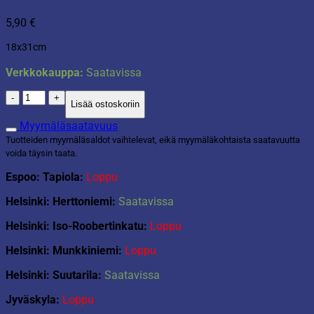
5,90
€
18x31cm
Verkkokauppa:
Saatavissa
Patakinnas
Lisää ostoskoriin
sininen
määrä
Myymäläsaatavuus
Tuotteiden myymäläsaldot vaihtelevat, eikä myymäläkohtaista saatavuutta
voida täysin taata.
Espoo: Tapiola:
Loppu
Helsinki: Herttoniemi:
Saatavissa
Helsinki: Iso-Roobertinkatu:
Loppu
Helsinki: Munkkiniemi:
Loppu
Helsinki: Suutarila:
Saatavissa
Jyväskyla:
Loppu