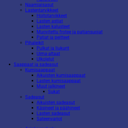
Naamiaisasut
Lastentarvikkeet
Hoitotarvikkeet
Lasten astiat
Lasten kalusteet
Muovitettu frotee ja patjansuojat
Patjat ja peitteet
Pihaleikit
Pulkat ja liukurit
Uima-altaat
Ulkolelut
Saappaat ja sadeasut
Kumisaappaat
Aikuisten kumisaappaat
Lasten kumisaappaat
Muut jalkineet
Sukat
Sadeasut
Aikuisten sadeasut
Käsineet ja päähineet
Lasten sadeasut
Sateenvarjot