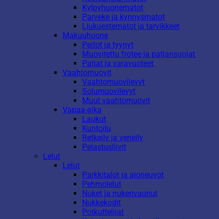
Kylpyhuonematot
Parveke ja kynnysmatot
Liukuestematot ja tarvikkeet
Makuuhuone
Peitot ja tyynyt
Muovitettu frotee ja patjansuojat
Patjat ja varavuoteet
Vaahtomuovit
Vaahtomuovilevyt
Solumuovilevyt
Muut vaahtomuovit
Vapaa-aika
Laukut
Kuntoilu
Retkeily ja veneily
Pelastusliivit
Lelut
Lelut
Parkkitalot ja ajoneuvot
Pehmolelut
Nuket ja nukenvaunut
Nukkekodit
Potkuttelijat