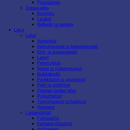
Pääsiäinen
Vapaa-aika
Kuntoilu
Laukut
Retkeily ja veneily
Lelut
Lelut
Askartelu
Keinuhevoset ja keppihevoset
Koti- ja kauppaleikit
Legot
Pehmolelut
Nuket ja nukenvaunut
Nukkekodit
Parkkitalot ja ajoneuvot
Pelit ja soittimet
Pienten lasten lelut
Potkuttelijat
Toimintalelut ja hahmot
Vesilelut
Lastenjuhlat
Foliopallot
Kertakäyttöastiat
Halloween