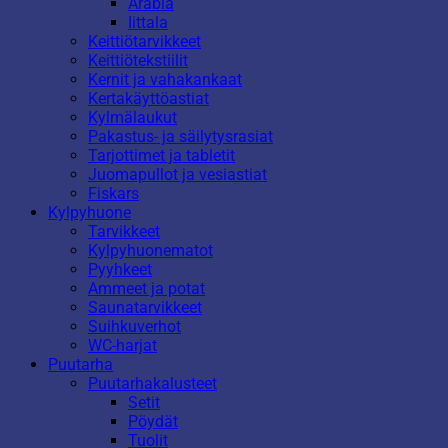
Arabia
Iittala
Keittiötarvikkeet
Keittiötekstiilit
Kernit ja vahakankaat
Kertakäyttöastiat
Kylmälaukut
Pakastus- ja säilytysrasiat
Tarjottimet ja tabletit
Juomapullot ja vesiastiat
Fiskars
Kylpyhuone
Tarvikkeet
Kylpyhuonematot
Pyyhkeet
Ammeet ja potat
Saunatarvikkeet
Suihkuverhot
WC-harjat
Puutarha
Puutarhakalusteet
Setit
Pöydät
Tuolit