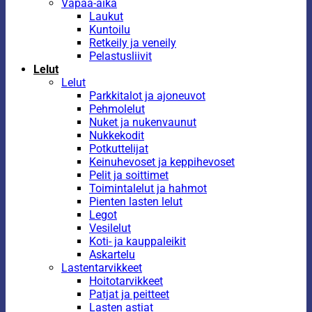
Vapaa-aika
Laukut
Kuntoilu
Retkeily ja veneily
Pelastusliivit
Lelut
Lelut
Parkkitalot ja ajoneuvot
Pehmolelut
Nuket ja nukenvaunut
Nukkekodit
Potkuttelijat
Keinuhevoset ja keppihevoset
Pelit ja soittimet
Toimintalelut ja hahmot
Pienten lasten lelut
Legot
Vesilelut
Koti- ja kauppaleikit
Askartelu
Lastentarvikkeet
Hoitotarvikkeet
Patjat ja peitteet
Lasten astiat