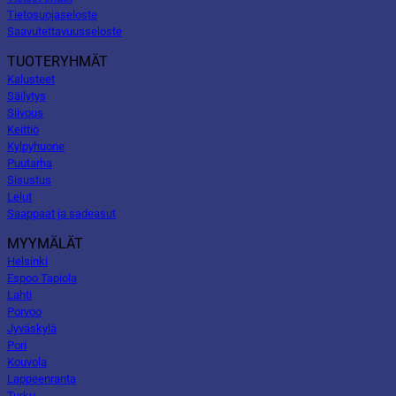
Tietosuojaseloste
Saavutettavuusseloste
TUOTERYHMÄT
Kalusteet
Säilytys
Siivous
Keittiö
Kylpyhuone
Puutarha
Sisustus
Lelut
Saappaat ja sadeasut
MYYMÄLÄT
Helsinki
Espoo Tapiola
Lahti
Porvoo
Jyväskylä
Pori
Kouvola
Lappeenranta
Turku