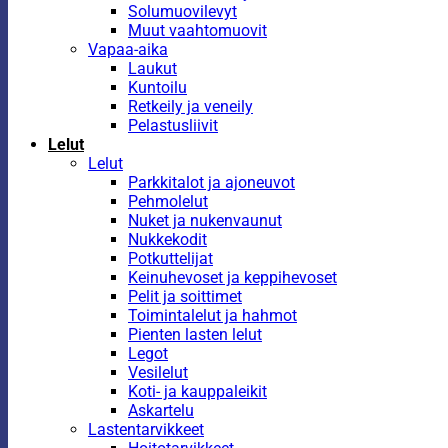
Solumuovilevyt
Muut vaahtomuovit
Vapaa-aika
Laukut
Kuntoilu
Retkeily ja veneily
Pelastusliivit
Lelut
Lelut
Parkkitalot ja ajoneuvot
Pehmolelut
Nuket ja nukenvaunut
Nukkekodit
Potkuttelijat
Keinuhevoset ja keppihevoset
Pelit ja soittimet
Toimintalelut ja hahmot
Pienten lasten lelut
Legot
Vesilelut
Koti- ja kauppaleikit
Askartelu
Lastentarvikkeet