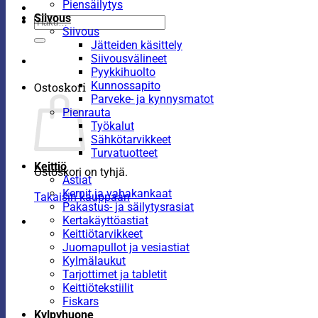
Piensäilytys
Siivous
Etsi:
Siivous
Jätteiden käsittely
Siivousvälineet
Pyykkihuolto
Kunnossapito
Ostoskori
Parveke- ja kynnysmatot
Pienrauta
Työkalut
Sähkötarvikkeet
Turvatuotteet
Keittiö
Ostoskori on tyhjä.
Astiat
Kernit ja vahakankaat
Takaisin kauppaan
Pakastus- ja säilytysrasiat
Kertakäyttöastiat
Keittiötarvikkeet
Juomapullot ja vesiastiat
Kylmälaukut
Tarjottimet ja tabletit
Keittiötekstiilit
Fiskars
Kylpyhuone