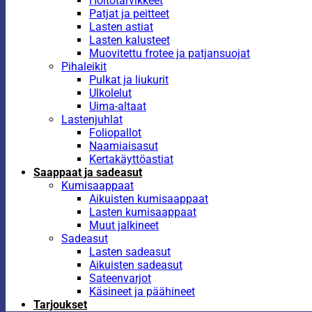
Hoitotarvikkeet
Patjat ja peitteet
Lasten astiat
Lasten kalusteet
Muovitettu frotee ja patjansuojat
Pihaleikit
Pulkat ja liukurit
Ulkolelut
Uima-altaat
Lastenjuhlat
Foliopallot
Naamiaisasut
Kertakäyttöastiat
Saappaat ja sadeasut
Kumisaappaat
Aikuisten kumisaappaat
Lasten kumisaappaat
Muut jalkineet
Sadeasut
Lasten sadeasut
Aikuisten sadeasut
Sateenvarjot
Käsineet ja päähineet
Tarjoukset