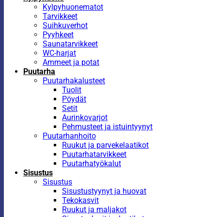
Kylpyhuonematot
Tarvikkeet
Suihkuverhot
Pyyhkeet
Saunatarvikkeet
WC-harjat
Ammeet ja potat
Puutarha
Puutarhakalusteet
Tuolit
Pöydät
Setit
Aurinkovarjot
Pehmusteet ja istuintyynyt
Puutarhanhoito
Ruukut ja parvekelaatikot
Puutarhatarvikkeet
Puutarhatyökalut
Sisustus
Sisustus
Sisustustyynyt ja huovat
Tekokasvit
Ruukut ja maljakot