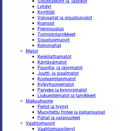
Sisustuskorit ja -laatikot
Lyhdyt
Kynttilät
Valosarjat ja sisustusvalot
Kranssit
Piensisustus
Toimistotarvikkeet
Sisustusmuovit
Keinonahat
Matot
Keskilattiamatot
Käytävämatot
Puuvilla- ja räsymatot
Juutti- ja sisalmatot
Kosteantilanmatot
Kylpyhuonematot
Parveke ja kynnysmatot
Liukuestematot ja tarvikkeet
Makuuhuone
Peitot ja tyynyt
Muovitettu frotee ja patjansuojat
Patjat ja varavuoteet
Vaahtomuovit
Vaahtomuovilevyt