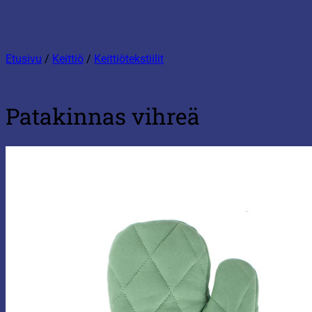
Etusivu
/
Keittiö
/
Keittiötekstiilit
Patakinnas vihreä