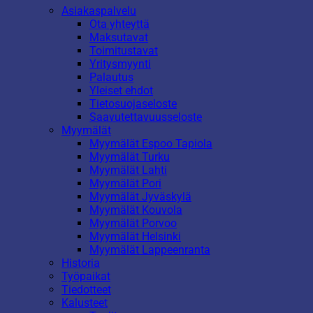
Asiakaspalvelu
Ota yhteyttä
Maksutavat
Toimitustavat
Yritysmyynti
Palautus
Yleiset ehdot
Tietosuojaseloste
Saavutettavuusseloste
Myymälät
Myymälät Espoo Tapiola
Myymälät Turku
Myymälät Lahti
Myymälät Pori
Myymälät Jyväskylä
Myymälät Kouvola
Myymälät Porvoo
Myymälät Helsinki
Myymälät Lappeenranta
Historia
Työpaikat
Tiedotteet
Kalusteet