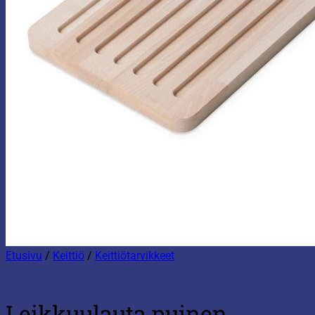
Etusivu
/
Keittiö
/
Keittiötarvikkeet
Leikkuulauta puinen