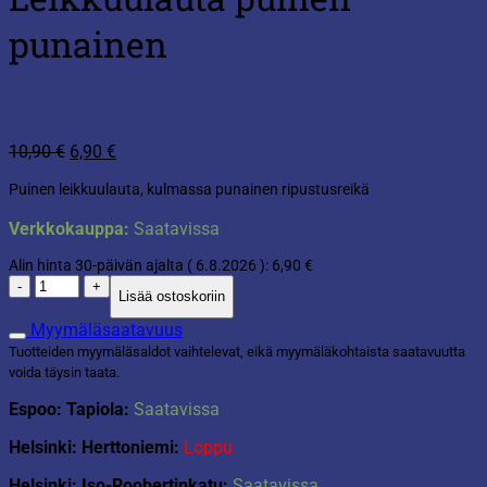
punainen
Alkuperäinen
Nykyinen
10,90
€
6,90
€
hinta
hinta
Puinen leikkuulauta, kulmassa punainen ripustusreikä
oli:
on:
10,90 €.
6,90 €.
Verkkokauppa:
Saatavissa
Alin hinta 30-päivän ajalta (
6.8.2026
):
6,90
€
Leikkuulauta
Lisää ostoskoriin
puinen
punainen
Myymäläsaatavuus
määrä
Tuotteiden myymäläsaldot vaihtelevat, eikä myymäläkohtaista saatavuutta
voida täysin taata.
Espoo: Tapiola:
Saatavissa
Helsinki: Herttoniemi:
Loppu
Helsinki: Iso-Roobertinkatu:
Saatavissa