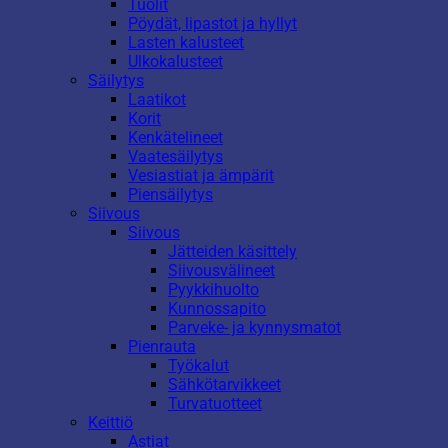
Tuolit
Pöydät, lipastot ja hyllyt
Lasten kalusteet
Ulkokalusteet
Säilytys
Laatikot
Korit
Kenkätelineet
Vaatesäilytys
Vesiastiat ja ämpärit
Piensäilytys
Siivous
Siivous
Jätteiden käsittely
Siivousvälineet
Pyykkihuolto
Kunnossapito
Parveke- ja kynnysmatot
Pienrauta
Työkalut
Sähkötarvikkeet
Turvatuotteet
Keittiö
Astiat