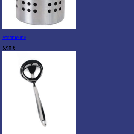
Aterinteline
6,90
€