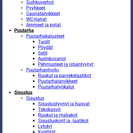
Suihkuverhot
Pyyhkeet
Saunatarvikkeet
WC-harjat
Ammeet ja potat
Puutarha
Puutarhakalusteet
Tuolit
Pöydät
Setit
Aurinkovarjot
Pehmusteet ja istuintyynyt
Puutarhanhoito
Ruukut ja parvekelaatikot
Puutarhatarvikkeet
Puutarhatyökalut
Sisustus
Sisustus
Sisustustyynyt ja huovat
Tekokasvit
Ruukut ja maljakot
Sisustuskorit ja -laatikot
Lyhdyt
Kynttilät