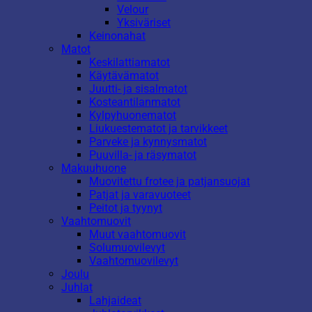
Velour
Yksiväriset
Keinonahat
Matot
Keskilattiamatot
Käytävämatot
Juutti- ja sisalmatot
Kosteantilanmatot
Kylpyhuonematot
Liukuestematot ja tarvikkeet
Parveke ja kynnysmatot
Puuvilla- ja räsymatot
Makuuhuone
Muovitettu frotee ja patjansuojat
Patjat ja varavuoteet
Peitot ja tyynyt
Vaahtomuovit
Muut vaahtomuovit
Solumuovilevyt
Vaahtomuovilevyt
Joulu
Juhlat
Lahjaideat