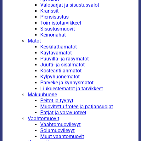
Valosarjat ja sisustusvalot
Kranssit
Piensisustus
Toimistotarvikkeet
Sisustusmuovit
Keinonahat
Matot
Keskilattiamatot
Käytävämatot
Puuvilla- ja räsymatot
Juutti- ja sisalmatot
Kosteantilanmatot
Kylpyhuonematot
Parveke ja kynnysmatot
Liukuestematot ja tarvikkeet
Makuuhuone
Peitot ja tyynyt
Muovitettu frotee ja patjansuojat
Patjat ja varavuoteet
Vaahtomuovit
Vaahtomuovilevyt
Solumuovilevyt
Muut vaahtomuovit