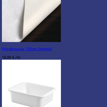
Pöydänsuoja 135cm Optimoll
16,90
€
/m