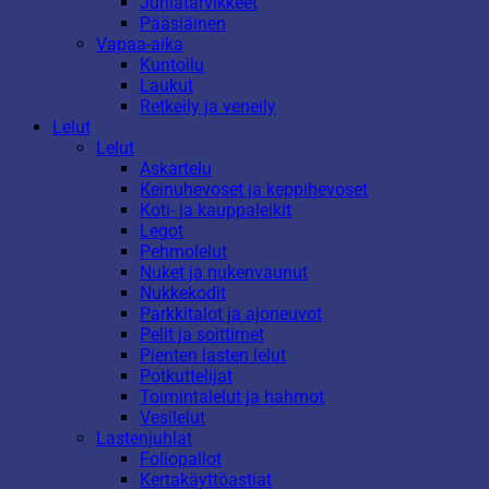
Juhlatarvikkeet
Pääsiäinen
Vapaa-aika
Kuntoilu
Laukut
Retkeily ja veneily
Lelut
Lelut
Askartelu
Keinuhevoset ja keppihevoset
Koti- ja kauppaleikit
Legot
Pehmolelut
Nuket ja nukenvaunut
Nukkekodit
Parkkitalot ja ajoneuvot
Pelit ja soittimet
Pienten lasten lelut
Potkuttelijat
Toimintalelut ja hahmot
Vesilelut
Lastenjuhlat
Foliopallot
Kertakäyttöastiat