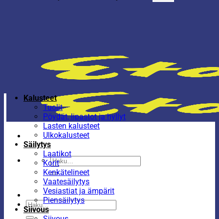
Kalusteet
Tuolit
Pöydät, lipastot ja hyllyt
Lasten kalusteet
Ulkokalusteet
Säilytys
Laatikot
Etsi:
Korit
Kenkätelineet
Vaatesäilytys
Vesiastiat ja ämpärit
Piensäilytys
Etsi:
Siivous
Siivous