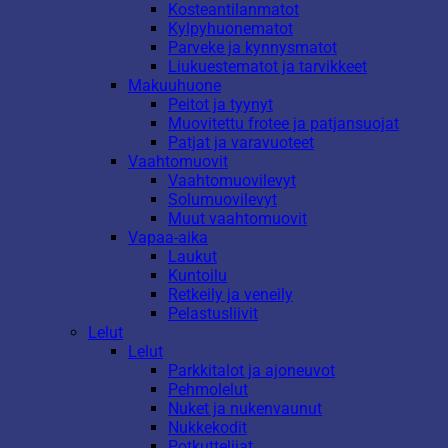
Kosteantilanmatot
Kylpyhuonematot
Parveke ja kynnysmatot
Liukuestematot ja tarvikkeet
Makuuhuone
Peitot ja tyynyt
Muovitettu frotee ja patjansuojat
Patjat ja varavuoteet
Vaahtomuovit
Vaahtomuovilevyt
Solumuovilevyt
Muut vaahtomuovit
Vapaa-aika
Laukut
Kuntoilu
Retkeily ja veneily
Pelastusliivit
Lelut
Lelut
Parkkitalot ja ajoneuvot
Pehmolelut
Nuket ja nukenvaunut
Nukkekodit
Potkuttelijat