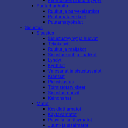
Pehmusteet ja istuintyynyt
Puutarhanhoito
Ruukut ja parvekelaatikot
Puutarhatarvikkeet
Puutarhatyökalut
Sisustus
Sisustus
Sisustustyynyt ja huovat
Tekokasvit
Ruukut ja maljakot
Sisustuskorit ja -laatikot
Lyhdyt
Kynttilät
Valosarjat ja sisustusvalot
Kranssit
Piensisustus
Toimistotarvikkeet
Sisustusmuovit
Keinonahat
Matot
Keskilattiamatot
Käytävämatot
Puuvilla- ja räsymatot
Juutti- ja sisalmatot