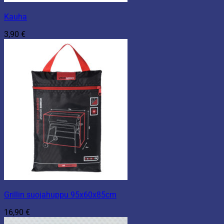
Kauha
3,90
€
Grillin suojahuppu 95x60x85cm
16,90
€