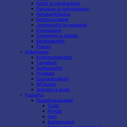
Kernit ja vahakankaat
Pakastus- ja säilytysrasiat
Kertakäyttöastiat
Keittiötarvikkeet
Juomapullot ja vesiastiat
Kylmälaukut
Tarjottimet ja tabletit
Keittiötekstiilit
Fiskars
Kylpyhuone
Kylpyhuonematot
Tarvikkeet
Suihkuverhot
Pyyhkeet
Saunatarvikkeet
WC-harjat
Ammeet ja potat
Puutarha
Puutarhakalusteet
Tuolit
Pöydät
Setit
Aurinkovarjot