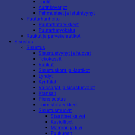
Tuolit
Aurinkovarjot
Pehmusteet ja istuintyynyt
Puutarhanhoito
Puutarhatarvikkeet
Puutarhatyökalut
Ruukut ja parvekelaatikot
Sisustus
Sisustus
Sisustustyynyt ja huovat
Tekokasvit
Ruukut
Sisustuskorit ja -laatikot
Lyhdyt
Kynttilät
Valosarjat ja sisustusvalot
Kranssit
Piensisustus
Toimistotarvikkeet
Sisustusmuovit
Staattiset kalvot
Kuviolliset
Marmori ja kivi
Puukuosit