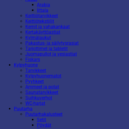
Arabia
Iittala
Keittiötarvikkeet
Keittiötekstiilit
Kernit ja vahakankaat
Kertakäyttöastiat
Kylmälaukut
Pakastus- ja säilytysrasiat
Tarjottimet ja tabletit
Juomapullot ja vesiastiat
Fiskars
Kylpyhuone
Tarvikkeet
Kylpyhuonematot
Pyyhkeet
Ammeet ja potat
Saunatarvikkeet
Suihkuverhot
WC-harjat
Puutarha
Puutarhakalusteet
Setit
Pöydät