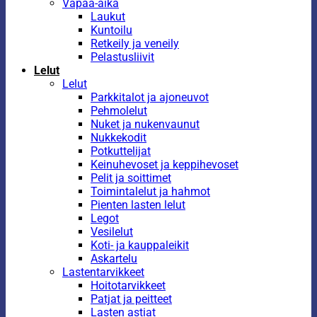
Vapaa-aika
Laukut
Kuntoilu
Retkeily ja veneily
Pelastusliivit
Lelut
Lelut
Parkkitalot ja ajoneuvot
Pehmolelut
Nuket ja nukenvaunut
Nukkekodit
Potkuttelijat
Keinuhevoset ja keppihevoset
Pelit ja soittimet
Toimintalelut ja hahmot
Pienten lasten lelut
Legot
Vesilelut
Koti- ja kauppaleikit
Askartelu
Lastentarvikkeet
Hoitotarvikkeet
Patjat ja peitteet
Lasten astiat