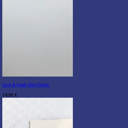
Cool & fresh 50x150cm
14,90
€