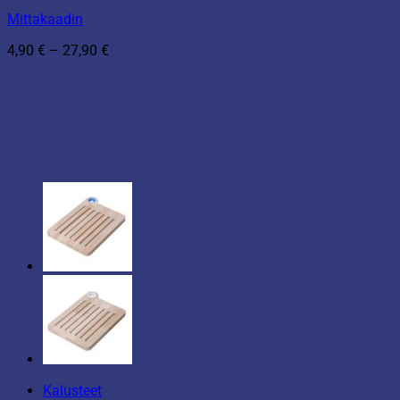
Mittakaadin
Hintaluokka:
4,90
€
–
27,90
€
4,90 €
-
27,90 €
Kalusteet