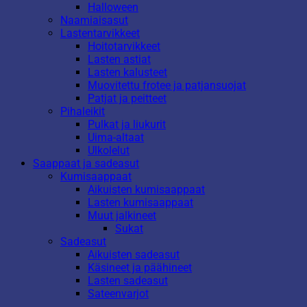
Halloween
Naamiaisasut
Lastentarvikkeet
Hoitotarvikkeet
Lasten astiat
Lasten kalusteet
Muovitettu frotee ja patjansuojat
Patjat ja peitteet
Pihaleikit
Pulkat ja liukurit
Uima-altaat
Ulkolelut
Saappaat ja sadeasut
Kumisaappaat
Aikuisten kumisaappaat
Lasten kumisaappaat
Muut jalkineet
Sukat
Sadeasut
Aikuisten sadeasut
Käsineet ja päähineet
Lasten sadeasut
Sateenvarjot