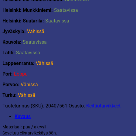
Helsinki: Munkkiniemi:
Saatavissa
Helsinki: Suutarila:
Saatavissa
Jyväskyla:
Vähissä
Kouvola:
Saatavissa
Lahti:
Saatavissa
Lappeenranta:
Vähissä
Pori:
Loppu
Porvoo:
Vähissä
Turku:
Vähissä
Tuotetunnus (SKU):
20407561
Osasto:
Keittiötarvikkeet
Kuvaus
Materiaali: puu / akryyli
Soveltuu elintarvikekäyttöön.