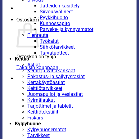
Jätteiden käsittely
Siivousvälineet
Pyykkihuolto
Ostoskori
Kunnossapito
Parveke- ja kynnysmatot
Pienrauta
Työkalut
Sähkötarvikkeet
Turvatuotteet
Ostoskori on tyhjä.
Keittiö
Astiat
Takaisin kauppaan
Kernit ja vahakankaat
Pakastus- ja säilytysrasiat
Kertakäyttöastiat
Keittiötarvikkeet
Juomapullot ja vesiastiat
Kylmälaukut
Tarjottimet ja tabletit
Keittiötekstiilit
Fiskars
Kylpyhuone
Kylpyhuonematot
Tarvikkeet