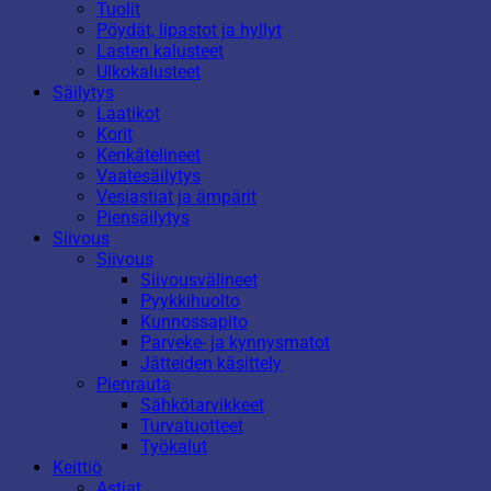
Tuolit
Pöydät, lipastot ja hyllyt
Lasten kalusteet
Ulkokalusteet
Säilytys
Laatikot
Korit
Kenkätelineet
Vaatesäilytys
Vesiastiat ja ämpärit
Piensäilytys
Siivous
Siivous
Siivousvälineet
Pyykkihuolto
Kunnossapito
Parveke- ja kynnysmatot
Jätteiden käsittely
Pienrauta
Sähkötarvikkeet
Turvatuotteet
Työkalut
Keittiö
Astiat