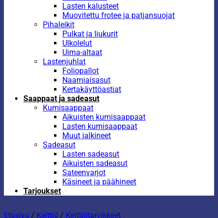
Lasten kalusteet
Muovitettu frotee ja patjansuojat
Pihaleikit
Pulkat ja liukurit
Ulkolelut
Uima-altaat
Lastenjuhlat
Foliopallot
Naamiaisasut
Kertakäyttöastiat
Saappaat ja sadeasut
Kumisaappaat
Aikuisten kumisaappaat
Lasten kumisaappaat
Muut jalkineet
Sadeasut
Lasten sadeasut
Aikuisten sadeasut
Sateenvarjot
Käsineet ja päähineet
Tarjoukset
Etusivu
/
Keittiö
/
Keittiötarvikkeet