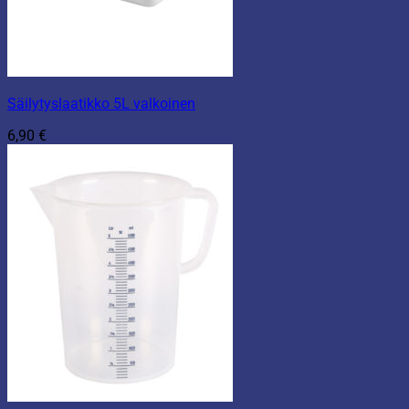
Säilytyslaatikko 5L valkoinen
6,90
€