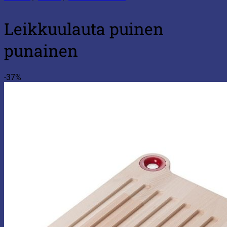
Leikkuulauta puinen
punainen
-37%