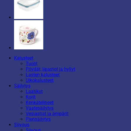
Kalusteet
Tuolit
Pöydät, lipastot ja hyllyt
Lasten kalusteet
Ulkokalusteet
Säilytys
Laatikot
Korit
Kenkätelineet
Vaatesäilytys
Vesiastiat ja ämpärit
Piensäilytys
Siivous
Siivous