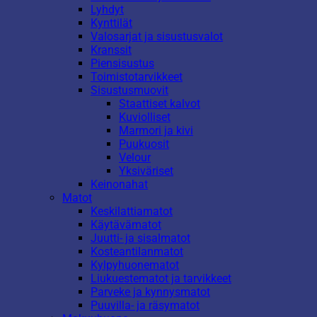
Lyhdyt
Kynttilät
Valosarjat ja sisustusvalot
Kranssit
Piensisustus
Toimistotarvikkeet
Sisustusmuovit
Staattiset kalvot
Kuviolliset
Marmori ja kivi
Puukuosit
Velour
Yksiväriset
Keinonahat
Matot
Keskilattiamatot
Käytävämatot
Juutti- ja sisalmatot
Kosteantilanmatot
Kylpyhuonematot
Liukuestematot ja tarvikkeet
Parveke ja kynnysmatot
Puuvilla- ja räsymatot