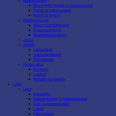
Makuuhuone
Muovitettu frotee ja patjansuojat
Patjat ja varavuoteet
Peitot ja tyynyt
Vaahtomuovit
Muut vaahtomuovit
Solumuovilevyt
Vaahtomuovilevyt
Joulu
Juhlat
Lahjaideat
Juhlatarvikkeet
Pääsiäinen
Vapaa-aika
Kuntoilu
Laukut
Retkeily ja veneily
Lelut
Lelut
Askartelu
Keinuhevoset ja keppihevoset
Koti- ja kauppaleikit
Legot
Pehmolelut