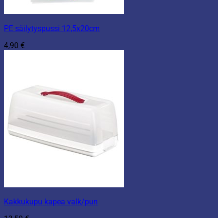
PE säilytyspussi 12,5x20cm
4,90
€
Kakkukupu kapea valk/pun