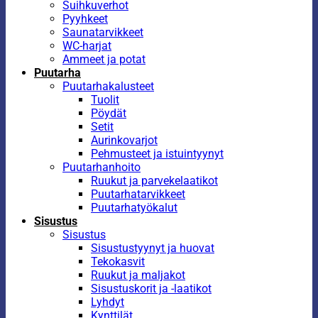
Suihkuverhot
Pyyhkeet
Saunatarvikkeet
WC-harjat
Ammeet ja potat
Puutarha
Puutarhakalusteet
Tuolit
Pöydät
Setit
Aurinkovarjot
Pehmusteet ja istuintyynyt
Puutarhanhoito
Ruukut ja parvekelaatikot
Puutarhatarvikkeet
Puutarhatyökalut
Sisustus
Sisustus
Sisustustyynyt ja huovat
Tekokasvit
Ruukut ja maljakot
Sisustuskorit ja -laatikot
Lyhdyt
Kynttilät