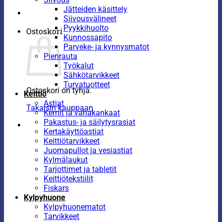
Jätteiden käsittely
Siivousvälineet
Pyykkihuolto
Ostoskori
Kunnossapito
Parveke- ja kynnysmatot
Pienrauta
Työkalut
Sähkötarvikkeet
Turvatuotteet
Ostoskori on tyhjä.
Keittiö
Astiat
Takaisin kauppaan
Kernit ja vahakankaat
Pakastus- ja säilytysrasiat
Kertakäyttöastiat
Keittiötarvikkeet
Juomapullot ja vesiastiat
Kylmälaukut
Tarjottimet ja tabletit
Keittiötekstiilit
Fiskars
Kylpyhuone
Kylpyhuonematot
Tarvikkeet