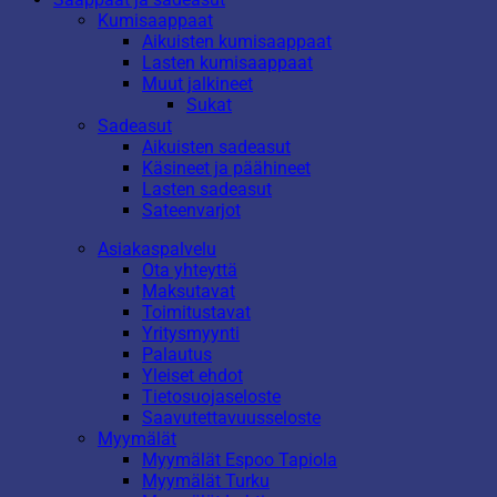
Kumisaappaat
Aikuisten kumisaappaat
Lasten kumisaappaat
Muut jalkineet
Sukat
Sadeasut
Aikuisten sadeasut
Käsineet ja päähineet
Lasten sadeasut
Sateenvarjot
Asiakaspalvelu
Ota yhteyttä
Maksutavat
Toimitustavat
Yritysmyynti
Palautus
Yleiset ehdot
Tietosuojaseloste
Saavutettavuusseloste
Myymälät
Myymälät Espoo Tapiola
Myymälät Turku