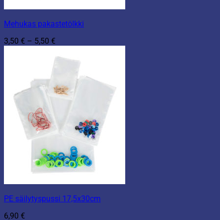
Mehukas pakastetölkki
Hintaluokka:
3,50
€
–
5,50
€
3,50 €
-
5,50 €
PE säilytyspussi 17,5x30cm
6,90
€