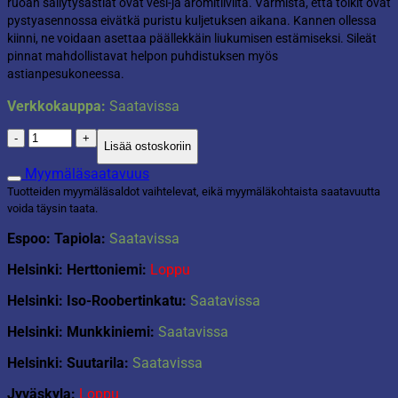
ruoan säilytysastiat ovat vesi-ja aromitiiviitä. Varmista, että tölkit ovat
pystyasennossa eivätkä puristu kuljetuksen aikana. Kannen ollessa
kiinni, ne voidaan asettaa päällekkäin liukumisen estämiseksi. Sileät
pinnat mahdollistavat helpon puhdistuksen myös
astianpesukoneessa.
Verkkokauppa:
Saatavissa
Tiiviö
Lisää ostoskoriin
2,4l
Franco
Myymäläsaatavuus
määrä
Tuotteiden myymäläsaldot vaihtelevat, eikä myymäläkohtaista saatavuutta
voida täysin taata.
Espoo: Tapiola:
Saatavissa
Helsinki: Herttoniemi:
Loppu
Helsinki: Iso-Roobertinkatu:
Saatavissa
Helsinki: Munkkiniemi:
Saatavissa
Helsinki: Suutarila:
Saatavissa
Jyväskyla:
Loppu