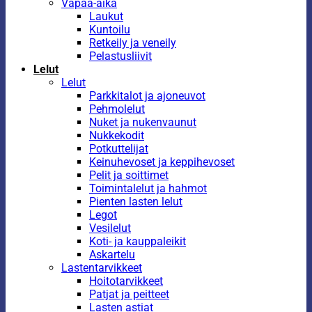
Vapaa-aika
Laukut
Kuntoilu
Retkeily ja veneily
Pelastusliivit
Lelut
Lelut
Parkkitalot ja ajoneuvot
Pehmolelut
Nuket ja nukenvaunut
Nukkekodit
Potkuttelijat
Keinuhevoset ja keppihevoset
Pelit ja soittimet
Toimintalelut ja hahmot
Pienten lasten lelut
Legot
Vesilelut
Koti- ja kauppaleikit
Askartelu
Lastentarvikkeet
Hoitotarvikkeet
Patjat ja peitteet
Lasten astiat