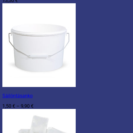
13,50
€
Säilöntäsanko
Hintaluokka:
1,50
€
–
9,90
€
1,50 €
-
9,90 €