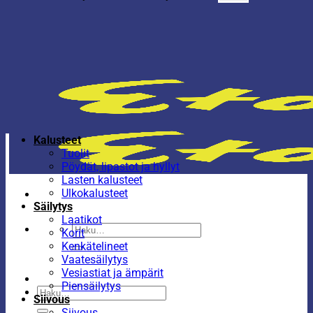
Kalusteet
Tuolit
Pöydät, lipastot ja hyllyt
Lasten kalusteet
Ulkokalusteet
Säilytys
Laatikot
Etsi:
Korit
Kenkätelineet
Vaatesäilytys
Vesiastiat ja ämpärit
Piensäilytys
Etsi:
Siivous
Siivous