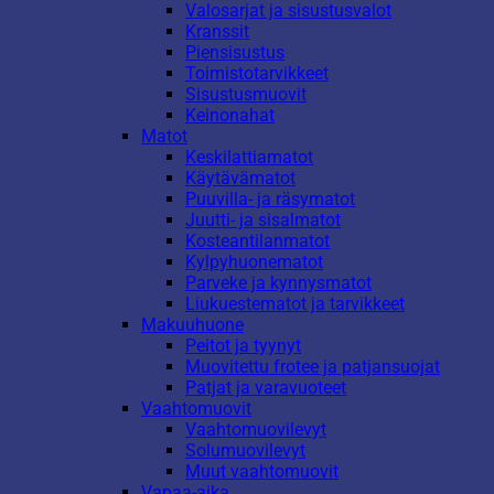
Valosarjat ja sisustusvalot
Kranssit
Piensisustus
Toimistotarvikkeet
Sisustusmuovit
Keinonahat
Matot
Keskilattiamatot
Käytävämatot
Puuvilla- ja räsymatot
Juutti- ja sisalmatot
Kosteantilanmatot
Kylpyhuonematot
Parveke ja kynnysmatot
Liukuestematot ja tarvikkeet
Makuuhuone
Peitot ja tyynyt
Muovitettu frotee ja patjansuojat
Patjat ja varavuoteet
Vaahtomuovit
Vaahtomuovilevyt
Solumuovilevyt
Muut vaahtomuovit
Vapaa-aika