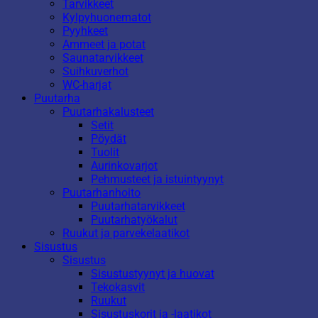
Tarvikkeet
Kylpyhuonematot
Pyyhkeet
Ammeet ja potat
Saunatarvikkeet
Suihkuverhot
WC-harjat
Puutarha
Puutarhakalusteet
Setit
Pöydät
Tuolit
Aurinkovarjot
Pehmusteet ja istuintyynyt
Puutarhanhoito
Puutarhatarvikkeet
Puutarhatyökalut
Ruukut ja parvekelaatikot
Sisustus
Sisustus
Sisustustyynyt ja huovat
Tekokasvit
Ruukut
Sisustuskorit ja -laatikot