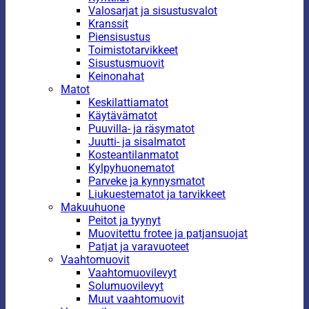
Valosarjat ja sisustusvalot
Kranssit
Piensisustus
Toimistotarvikkeet
Sisustusmuovit
Keinonahat
Matot
Keskilattiamatot
Käytävämatot
Puuvilla- ja räsymatot
Juutti- ja sisalmatot
Kosteantilanmatot
Kylpyhuonematot
Parveke ja kynnysmatot
Liukuestematot ja tarvikkeet
Makuuhuone
Peitot ja tyynyt
Muovitettu frotee ja patjansuojat
Patjat ja varavuoteet
Vaahtomuovit
Vaahtomuovilevyt
Solumuovilevyt
Muut vaahtomuovit