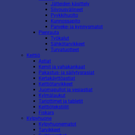
Jätteiden käsittely
Siivousvälineet
Pyykkihuolto
Kunnossapito
Parveke- ja kynnysmatot
Pienrauta
Työkalut
Sähkötarvikkeet
Turvatuotteet
Keittiö
Astiat
Kernit ja vahakankaat
Pakastus- ja säilytysrasiat
Kertakäyttöastiat
Keittiötarvikkeet
Juomapullot ja vesiastiat
Kylmälaukut
Tarjottimet ja tabletit
Keittiötekstiilit
Fiskars
Kylpyhuone
Kylpyhuonematot
Tarvikkeet