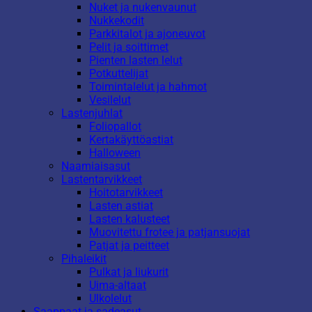
Nuket ja nukenvaunut
Nukkekodit
Parkkitalot ja ajoneuvot
Pelit ja soittimet
Pienten lasten lelut
Potkuttelijat
Toimintalelut ja hahmot
Vesilelut
Lastenjuhlat
Foliopallot
Kertakäyttöastiat
Halloween
Naamiaisasut
Lastentarvikkeet
Hoitotarvikkeet
Lasten astiat
Lasten kalusteet
Muovitettu frotee ja patjansuojat
Patjat ja peitteet
Pihaleikit
Pulkat ja liukurit
Uima-altaat
Ulkolelut
Saappaat ja sadeasut