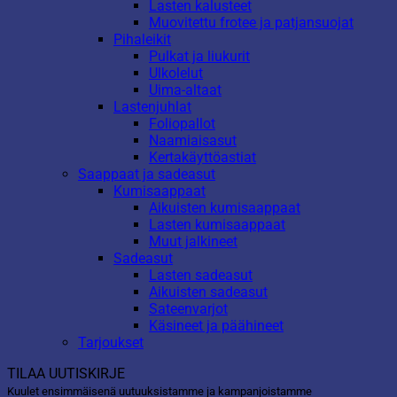
Lasten kalusteet
Muovitettu frotee ja patjansuojat
Pihaleikit
Pulkat ja liukurit
Ulkolelut
Uima-altaat
Lastenjuhlat
Foliopallot
Naamiaisasut
Kertakäyttöastiat
Saappaat ja sadeasut
Kumisaappaat
Aikuisten kumisaappaat
Lasten kumisaappaat
Muut jalkineet
Sadeasut
Lasten sadeasut
Aikuisten sadeasut
Sateenvarjot
Käsineet ja päähineet
Tarjoukset
TILAA UUTISKIRJE
Kuulet ensimmäisenä uutuuksistamme ja kampanjoistamme