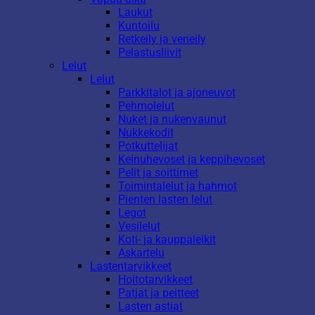
Laukut
Kuntoilu
Retkeily ja veneily
Pelastusliivit
Lelut
Lelut
Parkkitalot ja ajoneuvot
Pehmolelut
Nuket ja nukenvaunut
Nukkekodit
Potkuttelijat
Keinuhevoset ja keppihevoset
Pelit ja soittimet
Toimintalelut ja hahmot
Pienten lasten lelut
Legot
Vesilelut
Koti- ja kauppaleikit
Askartelu
Lastentarvikkeet
Hoitotarvikkeet
Patjat ja peitteet
Lasten astiat