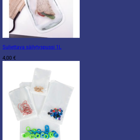
Suljettava säilytyspussi 1L
4,00
€