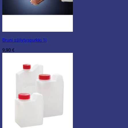
Bruni säilytyspurkki 1l
9,90
€