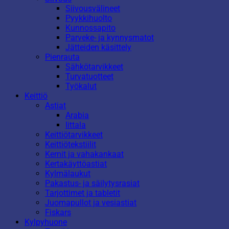
Siivousvälineet
Pyykkihuolto
Kunnossapito
Parveke- ja kynnysmatot
Jätteiden käsittely
Pienrauta
Sähkötarvikkeet
Turvatuotteet
Työkalut
Keittiö
Astiat
Arabia
Iittala
Keittiötarvikkeet
Keittiötekstiilit
Kernit ja vahakankaat
Kertakäyttöastiat
Kylmälaukut
Pakastus- ja säilytysrasiat
Tarjottimet ja tabletit
Juomapullot ja vesiastiat
Fiskars
Kylpyhuone