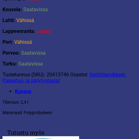
Kouvola:
Saatavissa
Lahti:
Vähissä
Lappeenranta:
Loppu
Pori:
Vähissä
Porvoo:
Saatavissa
Turku:
Saatavissa
Tuotetunnus (SKU):
20413746
Osastot:
Keittiötarvikkeet
,
Pakastus- ja säilytysrasiat
Kuvaus
Tilavuus: 2,4 l
Materiaali: Polyprobyleeni
Tutustu myös