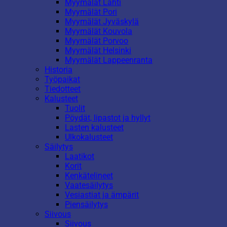
Myymälät Lahti
Myymälät Pori
Myymälät Jyväskylä
Myymälät Kouvola
Myymälät Porvoo
Myymälät Helsinki
Myymälät Lappeenranta
Historia
Työpaikat
Tiedotteet
Kalusteet
Tuolit
Pöydät, lipastot ja hyllyt
Lasten kalusteet
Ulkokalusteet
Säilytys
Laatikot
Korit
Kenkätelineet
Vaatesäilytys
Vesiastiat ja ämpärit
Piensäilytys
Siivous
Siivous