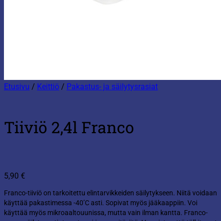
Etusivu
/
Keittiö
/
Pakastus- ja säilytysrasiat
Tiiviö 2,4l Franco
5,90
€
Franco-tiiviö on tarkoitettu elintarvikkeiden säilytykseen. Niitä voidaan
käyttää pakastimessa -40’C asti. Sopivat myös jääkaappiin. Voi
käyttää myös mikroaaltouunissa, mutta vain ilman kantta. Franco-