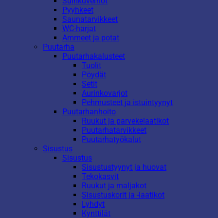
Suihkuverhot
Pyyhkeet
Saunatarvikkeet
WC-harjat
Ammeet ja potat
Puutarha
Puutarhakalusteet
Tuolit
Pöydät
Setit
Aurinkovarjot
Pehmusteet ja istuintyynyt
Puutarhanhoito
Ruukut ja parvekelaatikot
Puutarhatarvikkeet
Puutarhatyökalut
Sisustus
Sisustus
Sisustustyynyt ja huovat
Tekokasvit
Ruukut ja maljakot
Sisustuskorit ja -laatikot
Lyhdyt
Kynttilät