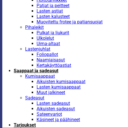
Hoitotarvikkeet
Patjat ja peitteet
Lasten astiat
Lasten kalusteet
Muovitettu frotee ja patjansuojat
Pihaleikit
Pulkat ja liukurit
Ulkolelut
Uima-altaat
Lastenjuhlat
Foliopallot
Naamiaisasut
Kertakäyttöastiat
Saappaat ja sadeasut
Kumisaappaat
Aikuisten kumisaappaat
Lasten kumisaappaat
Muut jalkineet
Sadeasut
Lasten sadeasut
Aikuisten sadeasut
Sateenvarjot
Käsineet ja päähineet
Tarjoukset