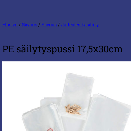
Etusivu
/
Siivous
/
Siivous
/
Jätteiden käsittely
PE säilytyspussi 17,5x30cm