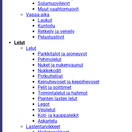
Solumuovilevyt
Muut vaahtomuovit
Vapaa-aika
Laukut
Kuntoilu
Retkeily ja veneily
Pelastusliivit
Lelut
Lelut
Parkkitalot ja ajoneuvot
Pehmolelut
Nuket ja nukenvaunut
Nukkekodit
Potkuttelijat
Keinuhevoset ja keppihevoset
Pelit ja soittimet
Toimintalelut ja hahmot
Pienten lasten lelut
Legot
Vesilelut
Koti- ja kauppaleikit
Askartelu
Lastentarvikkeet