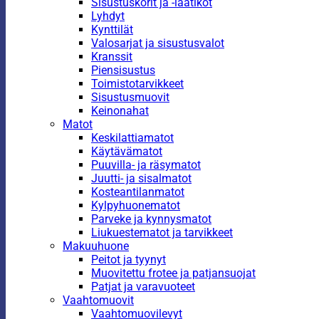
Sisustuskorit ja -laatikot
Lyhdyt
Kynttilät
Valosarjat ja sisustusvalot
Kranssit
Piensisustus
Toimistotarvikkeet
Sisustusmuovit
Keinonahat
Matot
Keskilattiamatot
Käytävämatot
Puuvilla- ja räsymatot
Juutti- ja sisalmatot
Kosteantilanmatot
Kylpyhuonematot
Parveke ja kynnysmatot
Liukuestematot ja tarvikkeet
Makuuhuone
Peitot ja tyynyt
Muovitettu frotee ja patjansuojat
Patjat ja varavuoteet
Vaahtomuovit
Vaahtomuovilevyt