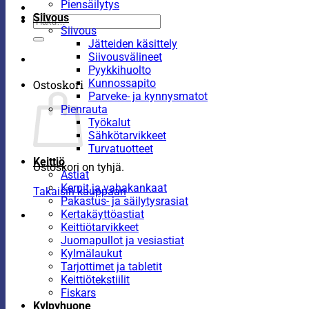
Piensäilytys
Siivous
Etsi:
Siivous
Jätteiden käsittely
Siivousvälineet
Pyykkihuolto
Kunnossapito
Ostoskori
Parveke- ja kynnysmatot
Pienrauta
Työkalut
Sähkötarvikkeet
Turvatuotteet
Keittiö
Ostoskori on tyhjä.
Astiat
Kernit ja vahakankaat
Takaisin kauppaan
Pakastus- ja säilytysrasiat
Kertakäyttöastiat
Keittiötarvikkeet
Juomapullot ja vesiastiat
Kylmälaukut
Tarjottimet ja tabletit
Keittiötekstiilit
Fiskars
Kylpyhuone