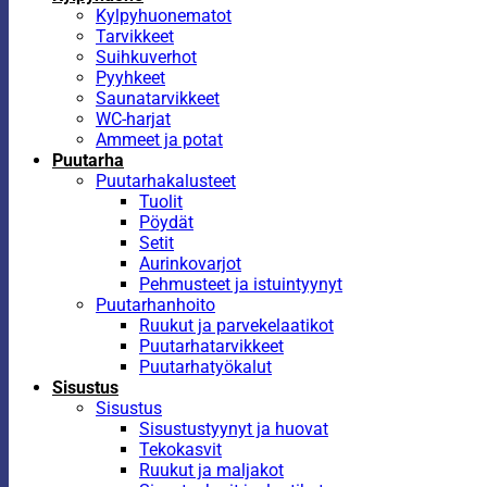
Kylpyhuonematot
Tarvikkeet
Suihkuverhot
Pyyhkeet
Saunatarvikkeet
WC-harjat
Ammeet ja potat
Puutarha
Puutarhakalusteet
Tuolit
Pöydät
Setit
Aurinkovarjot
Pehmusteet ja istuintyynyt
Puutarhanhoito
Ruukut ja parvekelaatikot
Puutarhatarvikkeet
Puutarhatyökalut
Sisustus
Sisustus
Sisustustyynyt ja huovat
Tekokasvit
Ruukut ja maljakot